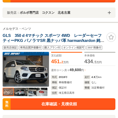
販売店：
ボルボ専門店 コクスン 北名古屋
メルセデス・ベンツ
GLS 350 d 4マチック スポーツ 4WD レーダーセーフ
ティーPKG パノラマSR 黒ナッパ革 harman/kardon 純正
HDDナビ地デジ360°カメラ AppleCarPlay エアサス 純正
販売店保証
車両品質評価書付
購入プラン付
オンライン相談可
360°画像付
21AW 禁煙 正規D車
支払総額
本体価格
451.
434.
2
5
万円
万円
49,600
通常ローン
月々
円
年式
2018
年
走行
4.8
万km
車検
車検整備付
修復
なし
保証
保証付
整備
法定整備付
住所
埼玉県日高市
無
在庫確認・見積依頼
料