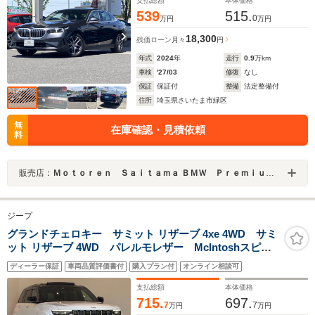
支払総額
本体価格
539
515.
0
万円
万円
18,300
残価ローン
月々
円
年式
2024
年
走行
0.9
万km
車検
'27/03
修復
なし
保証
保証付
整備
法定整備付
住所
埼玉県さいたま市緑区
無
在庫確認・見積依頼
料
販売店：
Ｍｏｔｏｒｅｎ Ｓａｉｔａｍａ ＢＭＷ Ｐｒｅｍｉｕｍ Ｓｅｌｅｃｔｉｏｎ 浦和美園
ジープ
グランドチェロキー サミット リザーブ 4xe 4WD サミ
ット リザーブ 4WD パレルモレザー McIntoshスピー
カー サンルーフ AppleCarplay Bluetooth 純正ナ
ディーラー保証
車両品質評価書付
購入プラン付
オンライン相談可
ビ フルセグ シートヒーター 前面衝突警報 アダプ
ティブクルーズコントロール 360度カメラ
支払総額
本体価格
715.
697.
7
7
万円
万円