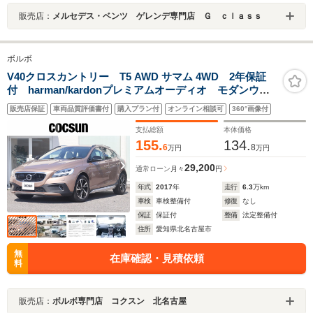
販売店：
メルセデス・ベンツ ゲレンデ専門店 Ｇ ｃｌａｓｓ
ボルボ
V40クロスカントリー T5 AWD サマム 4WD 2年保証
付 harman/kardonプレミアムオーディオ モダンウッ
ドパネル アイドリングストップ 本革シート シート
販売店保証
車両品質評価書付
購入プラン付
オンライン相談可
360°画像付
ヒーター ナビゲーション リアビューカメラ 17イン
チアルミホイール 禁煙車
支払総額
本体価格
155.
134.
6
8
万円
万円
29,200
通常ローン
月々
円
年式
2017
年
走行
6.3
万km
車検
車検整備付
修復
なし
保証
保証付
整備
法定整備付
住所
愛知県北名古屋市
無
在庫確認・見積依頼
料
販売店：
ボルボ専門店 コクスン 北名古屋