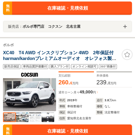
無
在庫確認・見積依頼
料
販売店：
ボルボ専門店 コクスン 北名古屋
ボルボ
XC40 T4 AWD インスクリプション 4WD 2年保証付
harman/kardonプレミアムオーディオ オレフォス製ク
リスタルシフトノブ チャコール本革シート シートヒ
販売店保証
車両品質評価書付
購入プラン付
オンライン相談可
360°画像付
ーター ステアリングヒーター ドリフトウッドパネ
ル リアシートヒーター 禁煙
支払総額
本体価格
260.
239.
6
8
万円
万円
49,000
通常ローン
月々
円
年式
2019
年
走行
3.8
万km
車検
車検整備付
修復
なし
保証
保証付
整備
法定整備付
住所
愛知県北名古屋市
無
在庫確認・見積依頼
料