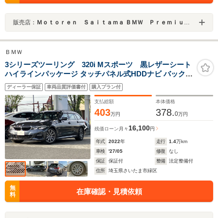
販売店：
Ｍｏｔｏｒｅｎ Ｓａｉｔａｍａ ＢＭＷ Ｐｒｅｍｉｕｍ Ｓｅｌｅｃｔｉｏｎ 浦和美園
ＢＭＷ
3シリーズツーリング 320i Mスポーツ 黒レザーシート
ハイラインパッケージ タッチパネル式HDDナビ バックカ
メラ ACC シートヒーター ドライビングアシストプロフ
ディーラー保証
車両品質評価書付
購入プラン付
ェッショナル パーキングアシスト
支払総額
本体価格
403
378.
0
万円
万円
16,100
残価ローン
月々
円
年式
2022
年
走行
1.4
万km
車検
'27/05
修復
なし
保証
保証付
整備
法定整備付
住所
埼玉県さいたま市緑区
無
在庫確認・見積依頼
料