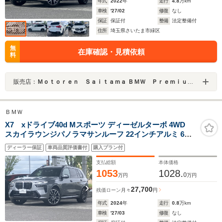
年式
2022
年
走行
4.8
万km
車検
'27/02
修復
なし
保証
保証付
整備
法定整備付
住所
埼玉県さいたま市緑区
無
在庫確認・見積依頼
料
販売店：
Ｍｏｔｏｒｅｎ Ｓａｉｔａｍａ ＢＭＷ Ｐｒｅｍｉｕｍ Ｓｅｌｅｃｔｉｏｎ 浦和美園
ＢＭＷ
X7 xドライブ40d Mスポーツ ディーゼルターボ 4WD
スカイラウンジパノラマサンルーフ 22インチアルミ 6人
乗り 黒レザーシート 地デジ付タッチパネル式HDDナビ
ディーラー保証
車両品質評価書付
購入プラン付
ACC
支払総額
本体価格
1053
1028.
0
万円
万円
27,700
残価ローン
月々
円
年式
2024
年
走行
0.8
万km
車検
'27/03
修復
なし