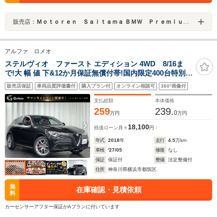
販売店：
Ｍｏｔｏｒｅｎ Ｓａｉｔａｍａ ＢＭＷ Ｐｒｅｍｉｕｍ Ｓｅｌｅｃｔｉｏｎ 浦和美園
アルファ ロメオ
ステルヴィオ ファースト エディション 4WD 8/16ま
で!大 幅 値 下&12か月保証無償付帯!国内限定400台特別仕
様車 280ps 専用20インチ5ツインスポークAW ハーマンカ
販売店保証
車両品質評価書付
購入プラン付
オンライン相談可
360°画像付
ードン レッドブレーキ プレミアムレザーシート ウッドパ
ネル ACC パワーバックドア
支払総額
本体価格
259
239.
0
万円
万円
18,100
残価ローン
月々
円
年式
2018
年
走行
4.5
万km
車検
'27/05
修復
なし
保証
保証付
整備
法定整備付
住所
神奈川県横浜市都筑区
無
在庫確認・見積依頼
料
カーセンサーアフター保証がAプランに付いています