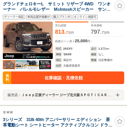
グランドチェロキーL サミット リザーブ 4WD ワンオ
ーナー パレルモレザー McIntoshスピーカー サンル
ーフ AppleCarplay Bluetooth 純正ナビ フルセ
ディーラー保証
車両品質評価書付
購入プラン付
オンライン相談可
グ シートヒーター 前面衝突警報 アダプティブクル
ーズコントロール 360度カメラ 認定中古車保証
支払総額
本体価格
813.
797.
7
7
万円
万円
25,000
残価ローン
月々
円
年式
2023
年
走行
1.2
万km
車検
'26/09
修復
なし
保証
保証付
整備
法定整備付
住所
大阪府箕面市
無
在庫確認・見積依頼
料
販売店：
Ｊｅｅｐ正規ディーラー ジープ北大阪ＳＰＯＴｉＣＡＲセンター
ＢＭＷ
3シリーズ 318i 40th アニバーサリー エディション 茶
革電動シート シートヒーター アクティブクルコン ドライ