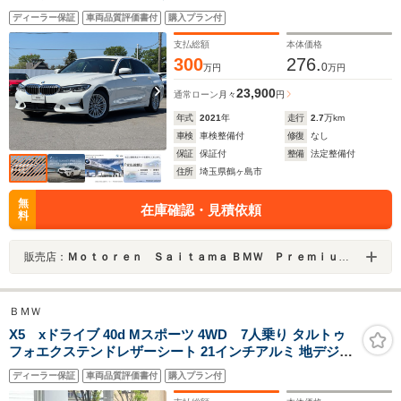
ビングアシスト 17インチAW 電動トランク タッチパネル
ディーラー保証
車両品質評価書付
購入プラン付
ナビ 社外フルセグTV リヤカメラ ワイヤレスチャージ
Bluetooth ETC ウッドパネル 1オーナ 禁煙車
支払総額
本体価格
300
276.
0
万円
万円
23,900
通常ローン
月々
円
年式
2021
年
走行
2.7
万km
車検
車検整備付
修復
なし
保証
保証付
整備
法定整備付
住所
埼玉県鶴ヶ島市
無
在庫確認・見積依頼
料
販売店：
Ｍｏｔｏｒｅｎ Ｓａｉｔａｍａ ＢＭＷ Ｐｒｅｍｉｕｍ Ｓｅｌｅｃｔｉｏｎ 鶴ヶ島
ＢＭＷ
X5 xドライブ 40d Mスポーツ 4WD 7人乗り タルトゥ
フォエクステンドレザーシート 21インチアルミ 地デジ付
タッチパネル式HDDナビ エアサス M社創立50周年記念エ
ディーラー保証
車両品質評価書付
購入プラン付
ンブレム Mスポーツブレーキ