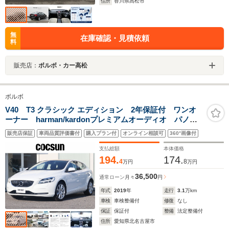
住所
香川県高松市
無
在庫確認・見積依頼
料
販売店：
ボルボ・カー高松
ボルボ
V40 T3 クラシック エディション 2年保証付 ワンオ
ーナー harman/kardonプレミアムオーディオ パノラ
マガラスルーフ モダンウッドパネル オフブラック本
販売店保証
車両品質評価書付
購入プラン付
オンライン相談可
360°画像付
革シート パワーシート シートヒーター アイドリン
グストップ 禁煙車
支払総額
本体価格
194.
174.
4
8
万円
万円
36,500
通常ローン
月々
円
年式
2019
年
走行
3.1
万km
車検
車検整備付
修復
なし
保証
保証付
整備
法定整備付
住所
愛知県北名古屋市