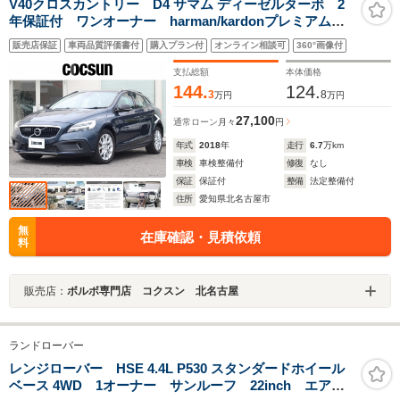
V40クロスカントリー D4 サマム ディーゼルターボ 2
年保証付 ワンオーナー harman/kardonプレミアムオ
ーディオ ソフトベージュ本革シート パワーシート
販売店保証
車両品質評価書付
購入プラン付
オンライン相談可
360°画像付
シートヒーター モダンウッドパネル ドライブレコー
ダー ACC BLIS 禁煙車
支払総額
本体価格
144.
124.
3
8
万円
万円
27,100
通常ローン
月々
円
年式
2018
年
走行
6.7
万km
車検
車検整備付
修復
なし
保証
保証付
整備
法定整備付
住所
愛知県北名古屋市
無
在庫確認・見積依頼
料
販売店：
ボルボ専門店 コクスン 北名古屋
ランドローバー
レンジローバー HSE 4.4L P530 スタンダードホイール
ベース 4WD 1オーナー サンルーフ 22inch エアサ