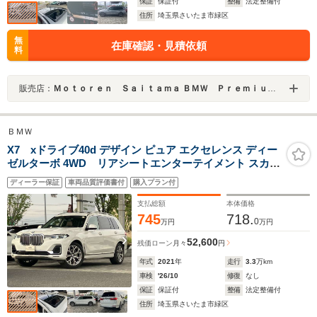
保証
保証付
整備
法定整備付
住所
埼玉県さいたま市緑区
無
在庫確認・見積依頼
料
販売店：
Ｍｏｔｏｒｅｎ Ｓａｉｔａｍａ ＢＭＷ Ｐｒｅｍｉｕｍ Ｓｅｌｅｃｔｉｏｎ 浦和美園
ＢＭＷ
X7 xドライブ40d デザイン ピュア エクセレンス ディー
ゼルターボ 4WD リアシートエンターテイメント スカイ
ラウンジパノラマガラスサンルーフ コーヒーブラックレ
ディーラー保証
車両品質評価書付
購入プラン付
ザーシート セレクトパッケージ ウェルネスパッケージ 地
デジ付タッチパネル式HDDナビ
支払総額
本体価格
745
718.
0
万円
万円
52,600
残価ローン
月々
円
年式
2021
年
走行
3.3
万km
車検
'26/10
修復
なし
保証
保証付
整備
法定整備付
住所
埼玉県さいたま市緑区