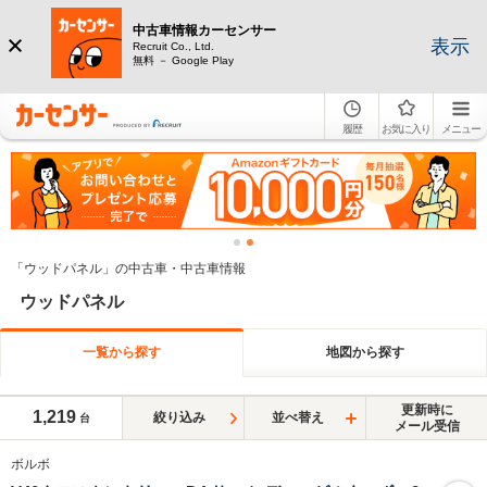
中古車情報カーセンサー
表示
Recruit Co., Ltd.
無料 － Google Play
履歴
お気に入り
メニュー
「ウッドパネル」の中古車・中古車情報
ウッドパネル
一覧から探す
地図から探す
更新時に
1,219
絞り込み
並べ替え
台
メール受信
ボルボ