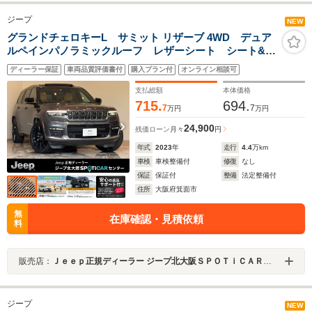
ジープ
NEW
グランドチェロキーL サミット リザーブ 4WD デュア
ルペインパノラミックルーフ レザーシート シート&ス
テアリングヒーター シートクーラー 全周囲カメラ
ディーラー保証
車両品質評価書付
購入プラン付
オンライン相談可
AppleCarPlay Bluetooth 純正ナビ フルセグ
McIntosh製スピーカー ETC2.0 認定中古車保証
支払総額
本体価格
715.
694.
7
7
万円
万円
24,900
残価ローン
月々
円
年式
2023
年
走行
4.4
万km
車検
車検整備付
修復
なし
保証
保証付
整備
法定整備付
住所
大阪府箕面市
無
在庫確認・見積依頼
料
販売店：
Ｊｅｅｐ正規ディーラー ジープ北大阪ＳＰＯＴｉＣＡＲセンター
ジープ
NEW