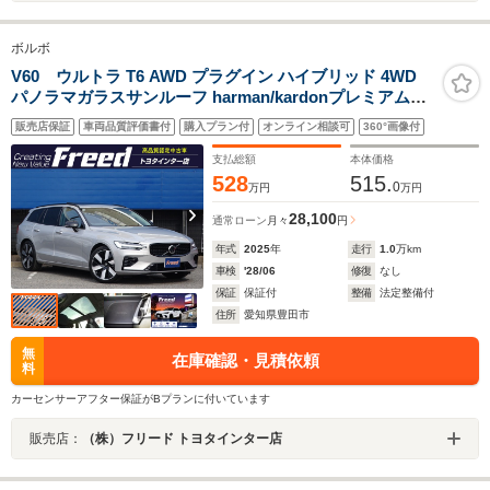
ボルボ
V60 ウルトラ T6 AWD プラグイン ハイブリッド 4WD
パノラマガラスサンルーフ harman/kardonプレミアムサ
ウンド Googleナビ 360°カメラ ベンチレーション機能 マ
販売店保証
車両品質評価書付
購入プラン付
オンライン相談可
360°画像付
ッサージ機能 フロアマット フルセグTV ファインナッパ
レザーシート クリスタルシフトノブ 禁煙 1オナ車
支払総額
本体価格
528
515.
0
万円
万円
28,100
通常ローン
月々
円
年式
2025
年
走行
1.0
万km
車検
'28/06
修復
なし
保証
保証付
整備
法定整備付
住所
愛知県豊田市
無
在庫確認・見積依頼
料
カーセンサーアフター保証がBプランに付いています
販売店：
（株）フリード トヨタインター店