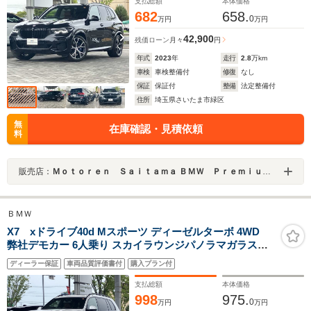
支払総額
本体価格
682
658.
0
万円
万円
42,900
残価ローン
月々
円
年式
2023
年
走行
2.8
万km
車検
車検整備付
修復
なし
保証
保証付
整備
法定整備付
住所
埼玉県さいたま市緑区
無
在庫確認・見積依頼
料
販売店：
Ｍｏｔｏｒｅｎ Ｓａｉｔａｍａ ＢＭＷ Ｐｒｅｍｉｕｍ Ｓｅｌｅｃｔｉｏｎ 浦和美園
ＢＭＷ
X7 xドライブ40d Mスポーツ ディーゼルターボ 4WD
弊社デモカー 6人乗り スカイラウンジパノラマガラスサ
ンルーフ メリノ タルトゥーフォエクセレントレザーシー
ディーラー保証
車両品質評価書付
購入プラン付
ト 22インチアルミ 地デジ付タッチパネル式ナビ ACC
支払総額
本体価格
998
975.
0
万円
万円