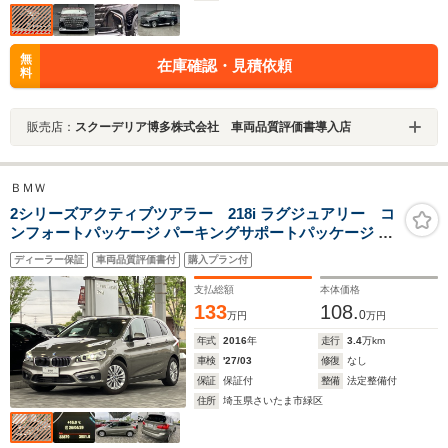
無
在庫確認・見積依頼
料
販売店：
スクーデリア博多株式会社 車両品質評価書導入店
ＢＭＷ
2シリーズアクティブツアラー 218i ラグジュアリー コ
ンフォートパッケージ パーキングサポートパッケージ ベ
ージュレザーシート HDDナビ バックカメラ LEDヘッド
ディーラー保証
車両品質評価書付
購入プラン付
ライト 電動リアゲート ドライビングアシスト
支払総額
本体価格
133
108.
0
万円
万円
年式
2016
年
走行
3.4
万km
車検
'27/03
修復
なし
保証
保証付
整備
法定整備付
住所
埼玉県さいたま市緑区