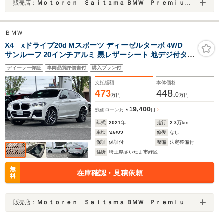
販売店：
Ｍｏｔｏｒｅｎ Ｓａｉｔａｍａ ＢＭＷ Ｐｒｅｍｉｕｍ Ｓｅｌｅｃｔｉｏｎ 浦和美園
ＢＭＷ
X4 xドライブ20d Mスポーツ ディーゼルターボ 4WD
サンルーフ 20インチアルミ 黒レザーシート 地デジ付タッ
チパネル式HDDナビ フロント+サイド+バック+トップビ
ディーラー保証
車両品質評価書付
購入プラン付
ューカメラ ACC アダプティブLEDヘッドライト
支払総額
本体価格
473
448.
0
万円
万円
19,400
残価ローン
月々
円
年式
2021
年
走行
2.8
万km
車検
'26/09
修復
なし
保証
保証付
整備
法定整備付
住所
埼玉県さいたま市緑区
無
在庫確認・見積依頼
料
販売店：
Ｍｏｔｏｒｅｎ Ｓａｉｔａｍａ ＢＭＷ Ｐｒｅｍｉｕｍ Ｓｅｌｅｃｔｉｏｎ 浦和美園