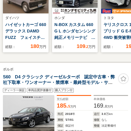
ダイハツ
ホンダ
トヨタ
ハイゼットカーゴ 660
N-BOX カスタム 660
ヤリスクロス 1
デラックス DAMD
G L ホンダセンシング
ブリッド G E-F
FUZZ フェイスチェ
純正メモリーナビ 衝
4WD 衝突被
ンジキット
突低減ブレーキ リア
レーキ/ETC/
180
109
1
総額：
万円
総額：
.2
万円
総額：
カメラ LEDヘッド
キー/バックモ
パワースライドドア
ナビ
純正14インチアルミ
ボルボ
ホイール
S60 D4 クラシック ディーゼルターボ 認定中古車・弊
社下取車・ワンオーナー・禁煙車・最終型モデル・サン
ルーフ・リニアウッドパネル・サンドベージュレザーシ
ディーラー保証
車両品質評価書付
購入プラン付
ート・シートヒーター・フルセグTV・バックモニターフ
ロントパワーシート
支払総額
本体価格
185.
169.
5
8
万円
万円
年式
2018
年
走行
3.0
万km
車検
'27/01
修復
なし
保証
保証付
整備
法定整備付