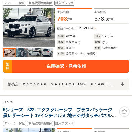
ブMサスペンション 地デジ付タッチパネル式HDDナビ
ディーラー保証
車両品質評価書付
購入プラン付
ACC ウッドパネル
支払総額
本体価格
703
678.
0
万円
万円
19,200
残価ローン
月々
円
年式
2023
年
走行
1.2
万km
車検
車検整備付
修復
なし
保証
保証付
整備
法定整備付
住所
埼玉県さいたま市緑区
無
在庫確認・見積依頼
料
販売店：
Ｍｏｔｏｒｅｎ Ｓａｉｔａｍａ ＢＭＷ Ｐｒｅｍｉｕｍ Ｓｅｌｅｃｔｉｏｎ 浦和美園
ＢＭＷ
5シリーズ 523i エクスクルーシブ プラスパッケージ
黒レザーシート 19インチアルミ 地デジ付タッチパネル式
HDDナビ フロント+サイド+バック+トップビューカメラ
ディーラー保証
車両品質評価書付
購入プラン付
ACC アイコニックグロー