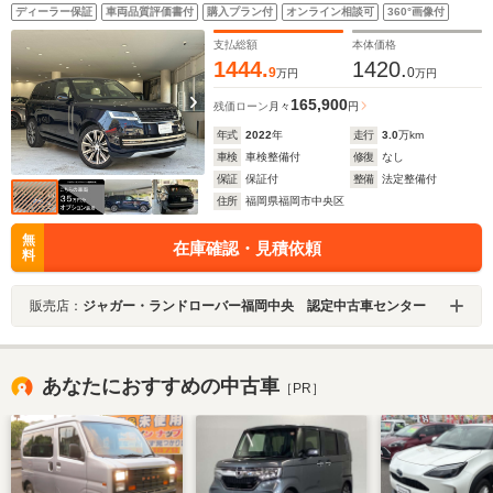
ス
ディーラー保証
車両品質評価書付
購入プラン付
オンライン相談可
360°画像付
支払総額
本体価格
1444.
1420.
9
0
万円
万円
165,900
残価ローン
月々
円
年式
2022
年
走行
3.0
万km
車検
車検整備付
修復
なし
保証
保証付
整備
法定整備付
住所
福岡県福岡市中央区
無
在庫確認・見積依頼
料
販売店：
ジャガー・ランドローバー福岡中央 認定中古車センター
あなたにおすすめの中古車
［PR］