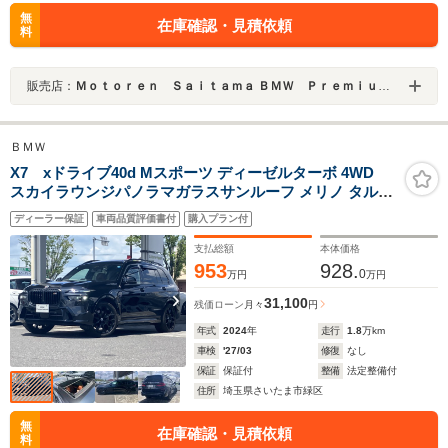
無
在庫確認・見積依頼
料
販売店：
Ｍｏｔｏｒｅｎ Ｓａｉｔａｍａ ＢＭＷ Ｐｒｅｍｉｕｍ Ｓｅｌｅｃｔｉｏｎ 浦和美園
ＢＭＷ
X7 xドライブ40d Mスポーツ ディーゼルターボ 4WD
スカイラウンジパノラマガラスサンルーフ メリノ タルト
ゥーフォエクセレントレザーシート 22インチアルミ 6人
ディーラー保証
車両品質評価書付
購入プラン付
乗り 地デジ付タッチパネル式ナビ ACC フロントベンチ
レーション
支払総額
本体価格
953
928.
0
万円
万円
31,100
残価ローン
月々
円
年式
2024
年
走行
1.8
万km
車検
'27/03
修復
なし
保証
保証付
整備
法定整備付
住所
埼玉県さいたま市緑区
無
在庫確認・見積依頼
料