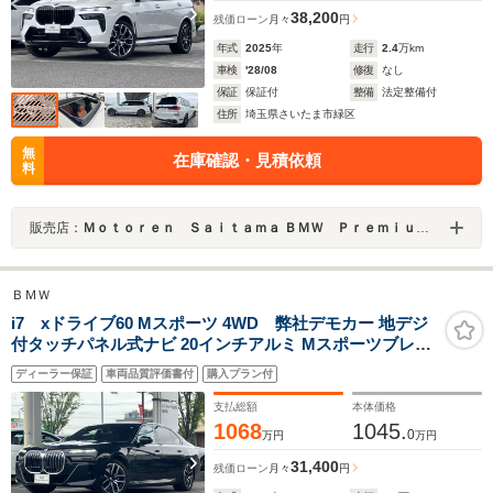
38,200
残価ローン
月々
円
年式
2025
年
走行
2.4
万km
車検
'28/08
修復
なし
保証
保証付
整備
法定整備付
住所
埼玉県さいたま市緑区
無
在庫確認・見積依頼
料
販売店：
Ｍｏｔｏｒｅｎ Ｓａｉｔａｍａ ＢＭＷ Ｐｒｅｍｉｕｍ Ｓｅｌｅｃｔｉｏｎ 浦和美園
ＢＭＷ
i7 xドライブ60 Mスポーツ 4WD 弊社デモカー 地デジ
付タッチパネル式ナビ 20インチアルミ Mスポーツブレー
キ 黒レザーシート パノラマガラスサンルーフ エクセレン
ディーラー保証
車両品質評価書付
購入プラン付
トレザーメリノインテリア
支払総額
本体価格
1068
1045.
0
万円
万円
31,400
残価ローン
月々
円