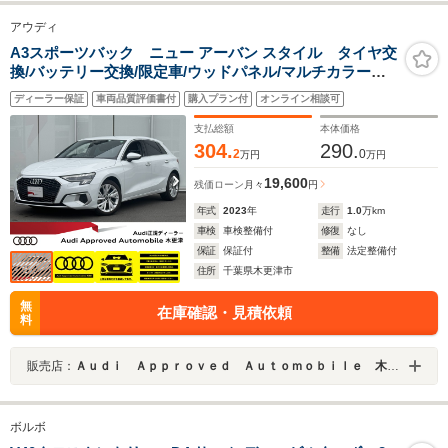
アウディ
A3スポーツバック ニュー アーバン スタイル タイヤ交
換/バッテリー交換/限定車/ウッドパネル/マルチカラーア
ンビエントライト/全周囲カメラ/サイドアシスト/LEDヘッ
ディーラー保証
車両品質評価書付
購入プラン付
オンライン相談可
ドライト/シートヒーター/パドルシフト/アダプティブクル
ーズコントロール/レーンキープ
支払総額
本体価格
304.
290.
2
0
万円
万円
19,600
残価ローン
月々
円
年式
2023
年
走行
1.0
万km
車検
車検整備付
修復
なし
保証
保証付
整備
法定整備付
住所
千葉県木更津市
無
在庫確認・見積依頼
料
販売店：
Ａｕｄｉ Ａｐｐｒｏｖｅｄ Ａｕｔｏｍｏｂｉｌｅ 木更津
ボルボ