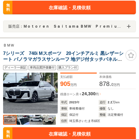
無
在庫確認・見積依頼
料
販売店：
Ｍｏｔｏｒｅｎ Ｓａｉｔａｍａ ＢＭＷ Ｐｒｅｍｉｕｍ Ｓｅｌｅｃｔｉｏｎ 浦和美園
ＢＭＷ
7シリーズ 740i Mスポーツ 20インチアルミ 黒レザーシ
ート パノラマガラスサンルーフ 地デジ付タッチパネル式
HDDナビ Bowers & Wilkins サラウンド・サウンド・シ
ディーラー保証
車両品質評価書付
購入プラン付
ステム Mスポーツブレーキ ACC
支払総額
本体価格
905
878.
0
万円
万円
24,300
残価ローン
月々
円
年式
2023
年
走行
2.2
万km
車検
車検整備付
修復
なし
保証
保証付
整備
法定整備付
住所
埼玉県さいたま市緑区
無
在庫確認・見積依頼
料