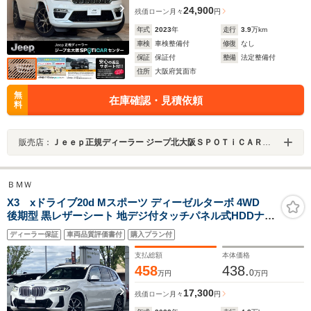
24,900
残価ローン
月々
円
年式
2023
年
走行
3.9
万km
車検
車検整備付
修復
なし
保証
保証付
整備
法定整備付
住所
大阪府箕面市
無
在庫確認・見積依頼
料
販売店：
Ｊｅｅｐ正規ディーラー ジープ北大阪ＳＰＯＴｉＣＡＲセンター
ＢＭＷ
X3 xドライブ20d Mスポーツ ディーゼルターボ 4WD
後期型 黒レザーシート 地デジ付タッチパネル式HDDナビ
19インチアルミ ACC シートヒーター 後席エアコン フロ
ディーラー保証
車両品質評価書付
購入プラン付
ント+サイド+バック+トップビューカメラ ウッドパネル
支払総額
本体価格
458
438.
0
万円
万円
17,300
残価ローン
月々
円