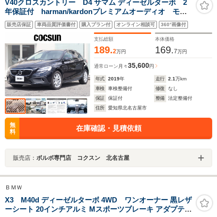
V40クロスカントリー D4 サマム ディーゼルターボ 2
年保証付 harman/kardonプレミアムオーディオ モダ
ンウッドパネル オフブラック本革シート パワーシー
販売店保証
車両品質評価書付
購入プラン付
オンライン相談可
360°画像付
ト シートヒーター ドライブレコーダー アダプティ
ブクルーズコントロール 禁煙車
支払総額
本体価格
189.
169.
2
7
万円
万円
35,600
通常ローン
月々
円
年式
2019
年
走行
2.1
万km
車検
車検整備付
修復
なし
保証
保証付
整備
法定整備付
住所
愛知県北名古屋市
無
在庫確認・見積依頼
料
販売店：
ボルボ専門店 コクスン 北名古屋
ＢＭＷ
X3 M40d ディーゼルターボ 4WD ワンオーナー 黒レザ
ーシート 20インチアルミ Mスポーツブレーキ アダプティ