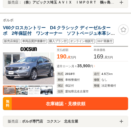
販売店：
（株）アビックス埼玉 ＡＶＩＸ ＩＭＰＯＲＴ 鶴ヶ島インター店
ボルボ
V60クロスカントリー D4 クラシック ディーゼルター
ボ 2年保証付 ワンオーナー ソフトベージュ本革シー
ト パワーシート シートヒーター アーバンウッドパ
販売店保証
車両品質評価書付
購入プラン付
オンライン相談可
360°画像付
ネル チルトアップ機構付サンルーフ ナビゲーショ
ン リアビューカメラ キーレスドライブ 禁煙車
支払総額
本体価格
190.
169.
8
8
万円
万円
35,900
通常ローン
月々
円
年式
2018
年
走行
4.5
万km
車検
車検整備付
修復
なし
保証
保証付
整備
法定整備付
住所
愛知県北名古屋市
無
在庫確認・見積依頼
料
販売店：
ボルボ専門店 コクスン 北名古屋