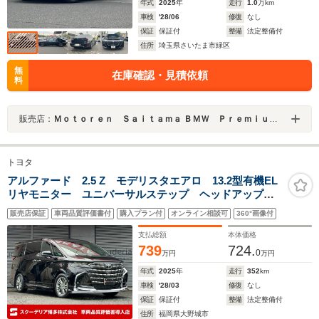
年式
2025
年
走行
1.0
万km
車検
'28/06
修復
なし
保証
保証付
整備
法定整備付
住所
埼玉県さいたま市緑区
無
在庫確認・見積依頼
料
販売店：
Ｍｏｔｏｒｅｎ Ｓａｉｔａｍａ ＢＭＷ Ｐｒｅｍｉｕｍ Ｓｅｌｅｃｔｉｏｎ 浦和美園
トヨタ
アルファード 2.5 Z モデリスタエアロ 13.2型有機EL
リヤモニター ユニバーサルステップ ヘッドアップデ
ィスプレイ サンルーフ デジタルミラー シグネチャ
販売店保証
車両品質評価書付
購入プラン付
オンライン相談可
360°画像付
ーイルミブレード ワンオーナー
支払総額
本体価格
739
724.
0
万円
万円
年式
2025
年
走行
352
km
車検
'28/03
修復
なし
保証
保証付
整備
法定整備付
住所
福岡県大野城市