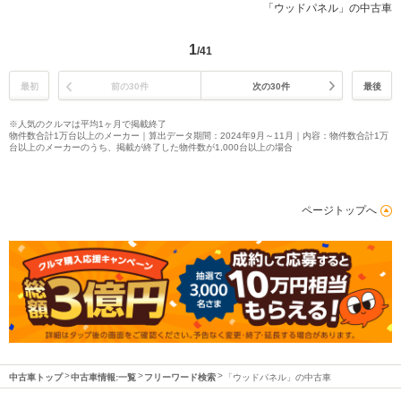
「ウッドパネル」の中古車
1
/41
最初
前の30件
次の30件
最後
※人気のクルマは平均1ヶ月で掲載終了
物件数合計1万台以上のメーカー｜算出データ期間：2024年9月～11月｜内容：物件数合計1万
台以上のメーカーのうち、掲載が終了した物件数が1,000台以上の場合
ページトップへ
中古車トップ
中古車情報:一覧
フリーワード検索
「ウッドパネル」の中古車