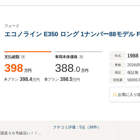
フォード
エコノライン E350 ロング 1ナンバー88モデル 
1988
年式
支払総額
車両本体価格
398
388
2026(
車検
.0
万円
万円
保証無
保証
398.4
398.5
A
プラン
B
プラン
万円
万円
5800C
排気量
お気に入り
）
クチコミ評価：
5
点（
38
件）
北広島市輪厚インターすぐ！！国道３６号線沿い！！幅広い仕入先から直接買い付け！！