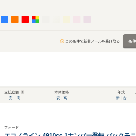
この条件で新着メールを受け取る
条
支払総額
本体価格
年式
安
高
安
高
新
古
フォード
エコノライン 4910cc 1ナンバー登録 バックモ