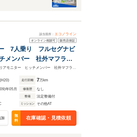
エコノライン
該当箇所：
オンライン相談可
販売店保証
ナンバー 7人乗り フルセグナビ
ヒッチメンバー 社外マフラ
5400cc CARFAX 3ナンバー 7人乗り フルセグナビ(bluetooth) バックカメラリアモニター ヒッチメンバー 社外マフラー・ホイール 本革シート キーレス2個 ETC
7
(H20)
万km
走行距離
R09)年05月
なし
修復歴
法定整備付
整備
C
その他AT
ミッション
無
在庫確認・見積依頼
追加
料