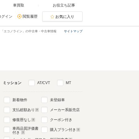
車買取
お役立ち記事
ログイン
閲覧履歴
お気に入り
「エコノライン」の中古車・中古車情報
サイトマップ
ミッション
AT/CVT
MT
新着物件
未登録車
支払総額あり
メーカー系販売店
修復歴なし
クーポン付き
車両品質評価書
購入プラン付き
付き