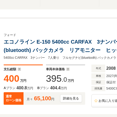
フォード
エコノライン E-150 5400cc CARFAX 3
(bluetooth) バックカメラ リアモニター 
ー・ホイール 本革シート キーレス2個 ETC
2008
年式
支払総額
車両本体価格
400
395
2027(
車検
.0
万円
万円
保証付
保証
400.8
404.4
A
プラン
B
プラン
万円
万円
5400C
排気量
通常
65,100
詳細を見る
月々
円
ローン価格
お気に入り