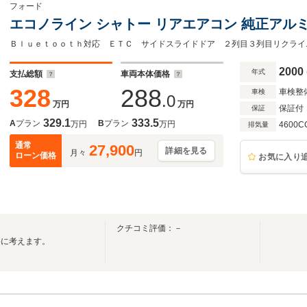
フォード
エコノライン シャトー リアエアコン 純正アルミ
2000
年式
支払総額
車両本体価格
328
288
車検整
車検
.0
万円
万円
保証付
保証
329.1
333.5
A
プラン
B
プラン
万円
万円
4600C
排気量
通常
27,900
詳細を見る
月々
円
ローン価格
お気に入り
クチコミ評価：－
要に考えます。