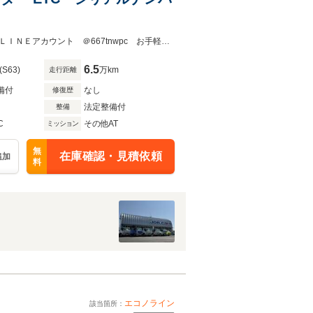
当店では、法で定められたルールに基づき車両総額表示を行っております。公式ＬＩＮＥアカウント ＠667tnwpc お手軽にやり取りが可能です。ご登録後LINEにてお問合せ下さいませ！
6.5
(S63)
万km
走行距離
備付
なし
修復歴
法定整備付
整備
C
その他AT
ミッション
無
在庫確認・見積依頼
追加
料
エコノライン
該当箇所：