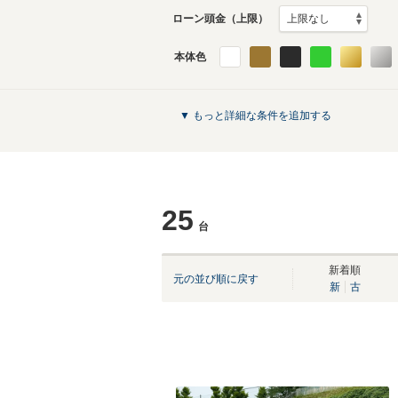
ローン頭金（上限）
本体色
▼ もっと詳細な条件を追加する
25
台
新着順
元の並び順に戻す
新
古