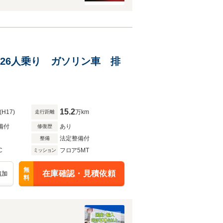
 26人乗り ガソリン車 排
15.2
(H17)
万km
走行距離
備付
あり
修復歴
法定整備付
整備
C
フロア5MT
ミッション
無
在庫確認・見積依頼
追加
料