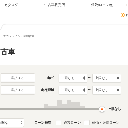
カタログ
中古車販売店
保険/ローン/他
「エコノライン」の中古車
古車
〜
年式
選択する
〜
走行距離
選択する
上限なし
ローン種類
通常ローン
残価・据置ローン