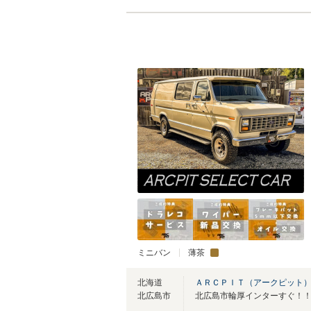
ミニバン
薄茶
北海道
ＡＲＣＰＩＴ（アークピット
北広島市