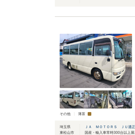
その他
薄茶
埼玉県
ＪＡ ＭＯＴＯＲＳ ＪＵ適
東松山市