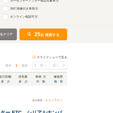
カーセンサーアフター保証対象車
360
°画像付き車両
オンライン相談可
25
件をクリア
台 検索する
スライドショーで見る
1
前へ
次へ
最初
最後
走行距離
排気量
車検
修復歴
多
少
多
少
付
無
無
有
エコノライン
該当箇所：
ニター ETC シリアルナンバ