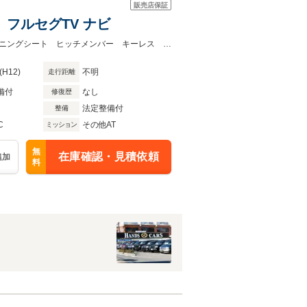
販売店保証
 フルセグTV ナビ
Ｂｌｕｅｔｏｏｔｈ対応 ＥＴＣ サイドスライドドア ２列目３列目リクライニングシート ヒッチメンバー キーレス 整備＆保証付
(H12)
不明
走行距離
備付
なし
修復歴
法定整備付
整備
C
その他AT
ミッション
無
在庫確認・見積依頼
追加
料