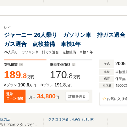
いすゞ
ジャーニー 26人乗り ガソリン車 排ガス適合
ガス適合 点検整備 車検1年
26人乗り ガソリン車 排ガス適合 点検整備 車検１年
2005
年式
支払総額
車両本体価格
189
170
車検整
車検
.8
.8
万円
万円
保証無
保証
190.6
191.8
A
プラン
B
プラン
万円
万円
4500C
排気量
通常
34,800
詳細を見る
月々
円
ローン価格
お気に入り
正販売店
クチコミ評価：
4.9
点（
313
件）
国産・輸入車常時300台以上展示！プロのスタッフが対応致します！