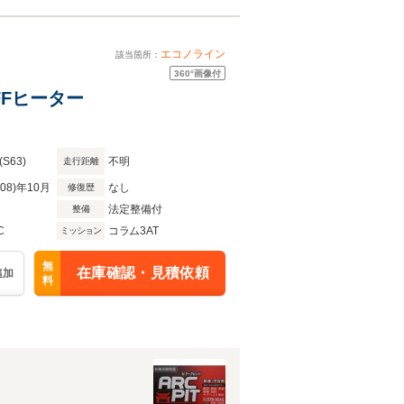
エコノライン
該当箇所：
360°
画像付
FFヒーター
(S63)
不明
走行距離
R08)年10月
なし
修復歴
法定整備付
整備
C
コラム3AT
ミッション
無
在庫確認・見積依頼
追加
料