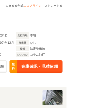
９６６年式
エコノライン
ストレート６
(S41)
不明
走行距離
R09)年12月
なし
修復歴
法定整備無
整備
C
コラム3MT
ミッション
無
在庫確認・見積依頼
追加
料