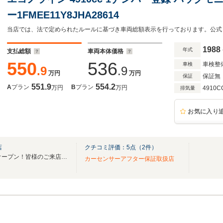
ー1FMEE11Y8JHA28614
1988
年式
支払総額
車両本体価格
550
536
車検整
車検
.9
.9
万円
万円
保証無
保証
551.9
554.2
A
プラン
B
プラン
万円
万円
4910C
排気量
お気に入り
店
クチコミ評価：
5
点（
2
件）
ジョブカーズ10店舗目が遂にオープン！皆様のご来店をお待ちしております！
カーセンサーアフター保証取扱店