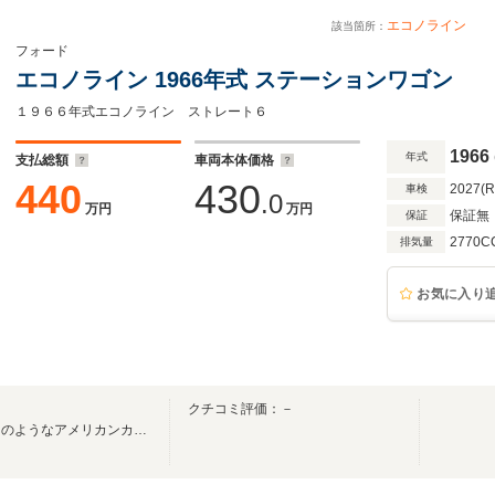
エコノライン
１
該当箇所：
フォード
エコノライン 1966年式 ステーションワゴン
１９６６年式エコノライン ストレート６
1966
年式
支払総額
車両本体価格
440
430
2027(
車検
.0
万円
万円
保証無
保証
2770C
排気量
お気に入り
クチコミ評価：－
亀岡市にオシャレでブティックのようなアメリカンカーコレクションショップオープン！