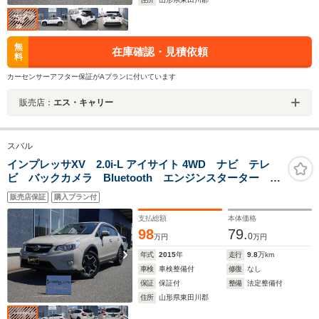
無
在庫確認・見積依頼
料
カーセンサーアフター保証がAプランに付いています
販売店：
エス・キャリー
スバル
インプレッサXV 2.0i-L アイサイト 4WD ナビ テレ
ビ バックカメラ Bluetooth エンジンスターター
4WD
販売店保証
購入プラン付
支払総額
本体価格
98
79.
0
万円
万円
年式
2015
年
走行
9.8
万km
車検
車検整備付
修復
なし
保証
保証付
整備
法定整備付
住所
山形県東田川郡