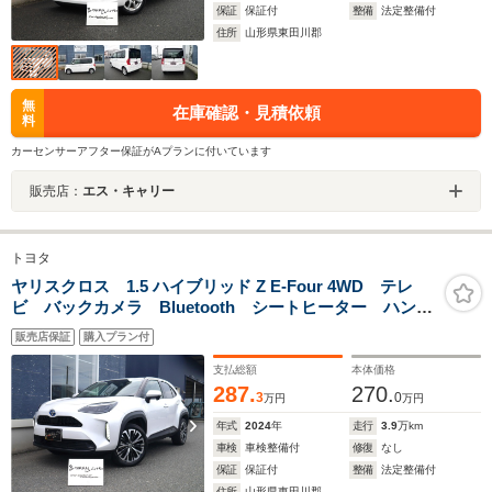
保証
保証付
整備
法定整備付
住所
山形県東田川郡
無
在庫確認・見積依頼
料
カーセンサーアフター保証がAプランに付いています
販売店：
エス・キャリー
トヨタ
ヤリスクロス 1.5 ハイブリッド Z E-Four 4WD テレ
ビ バックカメラ Bluetooth シートヒーター ハンド
ルヒーター ハーフレザーシート パワーシート
販売店保証
購入プラン付
ETC ドライブレコーダー 4WD
支払総額
本体価格
287.
270.
3
0
万円
万円
年式
2024
年
走行
3.9
万km
車検
車検整備付
修復
なし
保証
保証付
整備
法定整備付
住所
山形県東田川郡