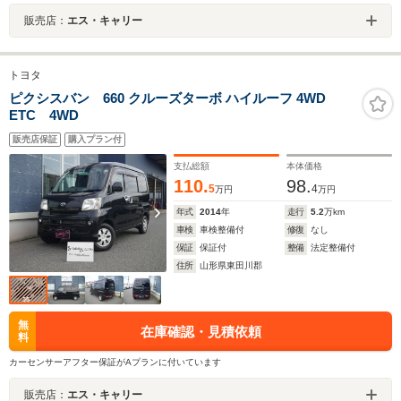
販売店：
エス・キャリー
トヨタ
ピクシスバン 660 クルーズターボ ハイルーフ 4WD
ETC 4WD
販売店保証
購入プラン付
支払総額
本体価格
110.
98.
5
4
万円
万円
年式
2014
年
走行
5.2
万km
車検
車検整備付
修復
なし
保証
保証付
整備
法定整備付
住所
山形県東田川郡
無
在庫確認・見積依頼
料
カーセンサーアフター保証がAプランに付いています
販売店：
エス・キャリー