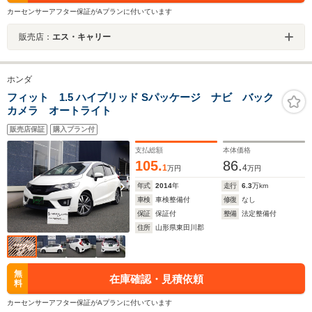
カーセンサーアフター保証がAプランに付いています
販売店：
エス・キャリー
ホンダ
フィット 1.5 ハイブリッド Sパッケージ ナビ バック
カメラ オートライト
販売店保証
購入プラン付
支払総額
本体価格
105.
86.
1
4
万円
万円
年式
2014
年
走行
6.3
万km
車検
車検整備付
修復
なし
保証
保証付
整備
法定整備付
住所
山形県東田川郡
無
在庫確認・見積依頼
料
カーセンサーアフター保証がAプランに付いています