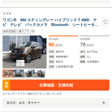
スズキ
ワゴンR 660 スティングレー ハイブリッド T 4WD ナ
ビ テレビ バックカメラ Bluetooth シートヒータ
ー ETC 4WD
販売店保証
購入プラン付
支払総額
本体価格
90.
78.
9
5
万円
万円
年式
2017
年
走行
11.7
万km
車検
車検整備付
修復
なし
保証
保証付
整備
法定整備付
住所
山形県東田川郡
無
在庫確認・見積依頼
料
カーセンサーアフター保証がAプランに付いています
販売店：
エス・キャリー