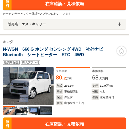
無
在庫確認・見積依頼
料
カーセンサーアフター保証がAプランに付いています
販売店：
エス・キャリー
ホンダ
N-WGN 660 G ホンダ センシング 4WD 社外ナビ
Bluetooth シートヒーター ETC 4WD
販売店保証
購入プラン付
支払総額
本体価格
80.
68.
2
0
万円
万円
年式
2021
年
走行
10.9
万km
車検
車検整備付
修復
なし
保証
保証付
整備
法定整備付
住所
山形県東田川郡
無
在庫確認・見積依頼
料