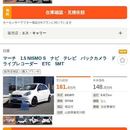
無
在庫確認・見積依頼
料
カーセンサーアフター保証がAプランに付いています
販売店：
エス・キャリー
日産
NEW
マーチ 1.5 NISMO S ナビ テレビ バックカメラ ド
ライブレコーダー ETC 5MT
販売店保証
購入プラン付
支払総額
本体価格
161.
148.
4
0
万円
万円
年式
2018
年
走行
5.6
万km
車検
'27/10
修復
なし
保証
保証付
整備
法定整備付
住所
山形県東田川郡