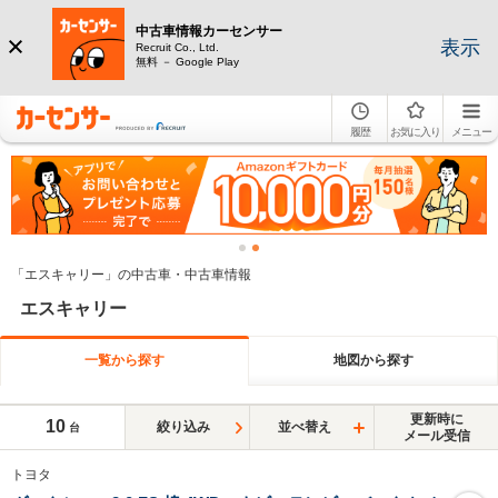
中古車情報カーセンサー
表示
Recruit Co., Ltd.
無料 － Google Play
履歴
お気に入り
メニュー
「エスキャリー」の中古車・中古車情報
エスキャリー
一覧から探す
地図から探す
更新時に
10
絞り込み
並べ替え
台
メール受信
トヨタ