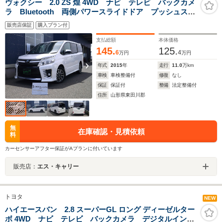
ヴォクシー 2.0 ZS 煌 4WD ナビ テレビ バックカメ
ラ Bluetooth 両側パワースライドドア プッシュスタ
ート オートライト 4WD
販売店保証
購入プラン付
支払総額
本体価格
145.
125.
6
4
万円
万円
年式
2015
年
走行
11.0
万km
車検
車検整備付
修復
なし
保証
保証付
整備
法定整備付
住所
山形県東田川郡
無
在庫確認・見積依頼
料
カーセンサーアフター保証がAプランに付いています
販売店：
エス・キャリー
トヨタ
NEW
ハイエースバン 2.8 スーパーGL ロング ディーゼルター
ボ 4WD ナビ テレビ バックカメラ デジタルインナ