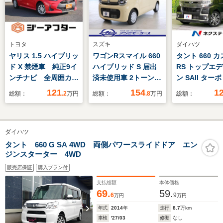
トヨタ
スズキ
ダイハツ
ヤリス 1.5 ハイブリッ
ワゴンRスマイル 660
タント 660 
ド X 禁煙車 純正9イ
ハイブリッド S 届出
RS トップエ
ンチナビ 全周囲カメ
済未使用車 2トーン P
ン SAII ター
ラ レーダークルーズ
ドア クルコン
スライドドア
121
154
1
総額：
.2
万円
総額：
.8
万円
総額：
コントロール ETC
バックカメラ
LEDヘッドライト ク
減 レーンキ
リアランスソナー レ
発進抑制機能
ダイハツ
ーンキープアシスト
発進告知機能
オートマチックハイビ
トキー LE
タント 660 G SA 4WD 両側パワースライドドア エン
ジンスターター 4WD
ーム Bluetooth接続
LEDフォグ 
イト オート
販売店保証
購入プラン付
ン 純正15イ
支払総額
本体価格
ルミ
69.
59.
6
9
万円
万円
年式
2014
年
走行
8.7
万km
車検
'27/03
修復
なし