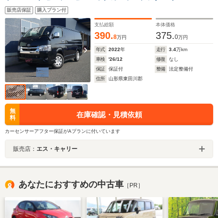
ーミラー Bluetooth 両側パワースライドドア ドライ
販売店保証
購入プラン付
ブレコーダー ETC 4WD
支払総額
本体価格
390.
375.
8
0
万円
万円
年式
2022
年
走行
3.4
万km
車検
'26/12
修復
なし
保証
保証付
整備
法定整備付
住所
山形県東田川郡
無
在庫確認・見積依頼
料
カーセンサーアフター保証がAプランに付いています
販売店：
エス・キャリー
あなたにおすすめの中古車
［PR］