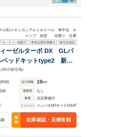
ナルBJメキシカンアルミホイール 車中泊 キ
ャンプ 休憩 街乗り 仕事
オンライン相談可
車両品質評価書付
販売店保証
ディーゼルターボ DX GLパ
ッドキットtype2 新品
中泊 キャンプ 休憩 街
3分の好立地♪
19
(R08)
km
走行距離
登録
なし
修復歴
法定整備付
整備
C
インパネMTモード付6AT
ミッション
無
在庫確認・見積依頼
追加
料