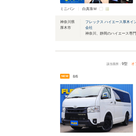
ミニバン
白真珠Ｍ
神奈川県
フレックス ハイエース厚木イ
厚木市
会社
9型
オ
該当箇所：
NEW
8/6