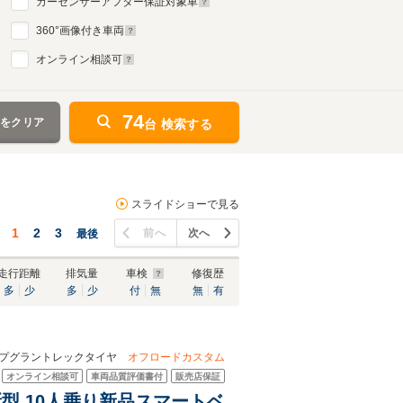
カーセンサーアフター保証対象車
360
°画像付き車両
オンライン相談可
74
件をクリア
台 検索する
スライドショーで見る
1
2
3
前へ
次へ
最後
走行距離
排気量
車検
修復歴
多
少
多
少
付
無
無
有
ップグラントレックタイヤ
オフロードカスタム
オンライン相談可
車両品質評価書付
販売店保証
 新型 10人乗り新品スマートベ