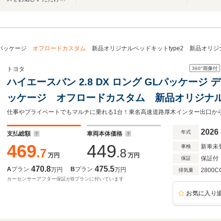
Lパッケージ
オフロードカスタム
新品オリジナルベッドキットtype2 新品オリジ
360°
画像付
トヨタ
ハイエースバン 2.8 DX ロング GLパッケージ 
ッケージ オフロードカスタム 新品オリジナルベ
オリジナルBJメキシカンアルミホイール 車
仕事やプライベートでもマルチに乗れる1台！東名高速道路厚木インター出口から
乗り 仕事
2026
年式
支払総額
車両本体価格
469
449
新車未
車検
.7
.8
万円
万円
保証付
保証
470.8
475.5
A
プラン
B
プラン
万円
万円
2800C
排気量
カーセンサーアフター保証がBプランに付いています
お気に入り