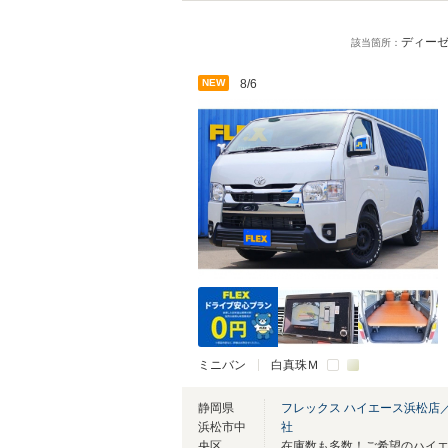
ディーゼ
該当箇所：
NEW
8/6
ミニバン
白真珠Ｍ
静岡県
フレックス ハイエース浜松店
浜松市中
社
央区