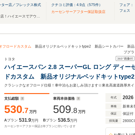
ンター店／フレックス株式
クチコミ評価：
4.9
点（
575
件）
フェア：【
フェス
カーセンサーアフター保証取扱店
神奈川、静岡のハイエース専門店！ハイエースでアウトドアしませんか？
オフロードカスタム
新品オリジナルベッドキットtype2 新品シートカバー 新
プグラ
360°
画像付
トヨタ
ハイエースバン 2.8 スーパーGL ロング ディ
ドカスタム 新品オリジナルベッドキットtype
オリジナルパウアルミホイール 新品ダンロッ
クラシックなオフロード仕様！車中泊もお楽しみ頂けます☆東名高速道路厚木イ
ャンプ 車中泊 街乗り
2026
年式
支払総額
車両本体価格
530
509
新車未
車検
.7
.8
万円
万円
保証付
保証
531.9
536.5
A
プラン
B
プラン
万円
万円
2800C
排気量
カーセンサーアフター保証がBプランに付いています