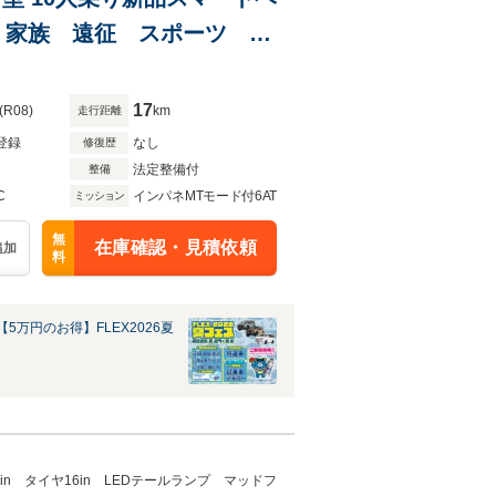
ル 家族 遠征 スポーツ
イヤ オフロードカスタム
17
(R08)
km
走行距離
登録
なし
修復歴
法定整備付
整備
C
インパネMTモード付6AT
ミッション
無
在庫確認・見積依頼
追加
料
5万円のお得】FLEX2026夏
 タイヤ16in LEDテールランプ マッドフ