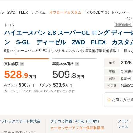
ル 2WD FLEX カスタム
オフロードカスタム
T-FORCEフロントバンパ
イン
360°
画像付
トヨタ
ハイエースバン 2.8 スーパーGL ロング ディ
ン S-GL ディーゼル 2WD FLEX カス
FORCEフロントバンパー ディスプレイオ
インナーミラー オリジナルベットキット ブ
2026
年式
支払総額
車両本体価格
528
509
新車未
車検
.9
.8
万円
万円
保証付
保証
530
533.6
A
プラン
B
プラン
万円
万円
2800C
排気量
カーセンサーアフター保証がBプランに付いています
お気に入り
／フレックスオート株式会
クチコミ評価：
4.9
点（
513
件）
フェア：【
フェス
カーセンサーアフター保証取扱店
在庫数も多数！ご希望のハイエースをお選びいただけます♪キッズエリアも充実♪