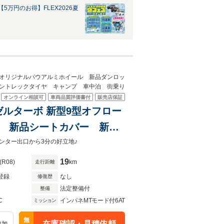
5万円のお得】FLEX2026夏
品オリジナルパウアルミホイール 新品ダンロッ
ントレックタイヤ キャンプ 車中泊 街乗り
オンライン相談可
車両品質評価書付
販売店保証
ーゼルターボ 新型9型オフロー
2 新品シートカバー 新品
プグラントレックタイヤ キ
ンター出口から3分の好立地♪
19
(R08)
km
走行距離
登録
なし
修復歴
法定整備付
整備
C
インパネMTモード付6AT
ミッション
無
在庫確認・見積依頼