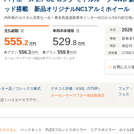
ッド搭載 新品オリジナルNC1アルミホイー
ISOFIX 新品ダンロップグラントレックタ
内外装のカスタム充実な一台！東名高速道路厚木インター出口から3分の好立地♪
2026
年式
支払総額
車両本体価格
555
529
新車未
車検
.2
.8
万円
万円
保証付
保証
556.3
559.9
A
プラン
B
プラン
万円
万円
2700C
排気量
カーセンサーアフター保証がBプランに付いています
お気に入り
ンター店／フレックス株式
クチコミ評価：
4.9
点（
575
件）
フェア：【
フェス
カーセンサーアフター保証取扱店
神奈川、静岡のハイエース専門店！ハイエースでアウトドアしませんか？
ドカスタム
ベッドキット FLEXフロントスポイラー リアスポイラー ホイル16in