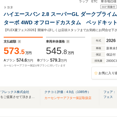
ラップ ETC 寒冷地仕
360°
画像付
トヨタ
ハイエースバン 2.8 スーパーGL ダークプライム
ターボ 4WD オフロードカスタム ベッドキット
ー リアスポイラー ホイル16in タイヤ16i
【FLEX夏フェス2026】開催中♪詳しくは店頭スタッフまでお気軽にお問合せ下
フラップ ETC 寒冷地仕様 パワスライドド
2026
年式
支払総額
車両本体価格
573
545
新車未
車検
.5
.8
万円
万円
保証付
保証
574.6
579.3
A
プラン
B
プラン
万円
万円
2800C
排気量
カーセンサーアフター保証がBプランに付いています
お気に入り
／フレックス株式会社
クチコミ評価：
4.9
点（
1085
件）
フェア：【
あなたにぴったりなハイエースをご提案させて頂きます♪HPも是非ご覧ください！
フェス
カーセンサーアフター保証取扱店