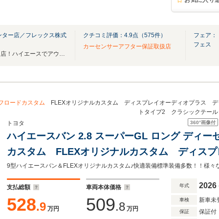
お気に入り
ンター店／フレックス株式
クチコミ評価：
4.9
点（
575
件）
フェア：【
フェス
カーセンサーアフター保証取扱店
神奈川、静岡のハイエース専門店！ハイエースでアウトドアしませんか？
フロードカスタム
FLEXオリジナルカスタム ディスプレイオーディオプラス 
トタイプ2 クラシックテー
360°
画像付
トヨタ
ハイエースバン 2.8 スーパーGL ロング ディ
カスタム FLEXオリジナルカスタム ディス
ジタルインナーミラー オリジナルベットキッ
ル オーバーフェンダー グラントレックタイ
2026
年式
支払総額
車両本体価格
528
509
新車未
車検
.9
.8
万円
万円
保証付
保証