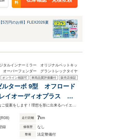
追加
料
5万円のお得】FLEX2026夏
デジタルインナーミラー オリジナルベットキッ
ル オーバーフェンダー グラントレックタイヤ
オンライン相談可
車両品質評価書付
販売店保証
ーゼルターボ 9型 オフロード
プレイオーディオプラス デ
トタイプ2 クラシックテー
9型ハイエースバン＆FLEXオリジナルカスタム♪快適装備標準装備多数！！様々なご提案をします！理想を形に出来るハイエース浜松店にお任せ下さい
ヤ
7
(R08)
km
走行距離
登録
なし
修復歴
法定整備付
整備