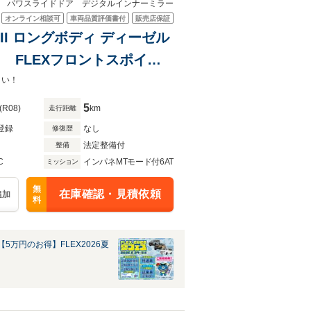
様 パワスライドドア デジタルインナーミラー
オンライン相談可
車両品質評価書付
販売店保証
II ロングボディ ディーゼル
 FLEXフロントスポイラ
n LEDテールランプ マッド
さい！
ア デジタルインナーミラー
5
(R08)
km
走行距離
登録
なし
修復歴
法定整備付
整備
C
インパネMTモード付6AT
ミッション
無
在庫確認・見積依頼
追加
料
5万円のお得】FLEX2026夏