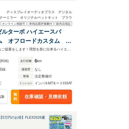
ー ディスプレイオーディオプラス デジタル
ナーミラー オリジナルベットキット ブラウ
オンライン相談可
車両品質評価書付
販売店保証
ーゼルターボ ハイエースバ
タム オフロードカスタム T-
ーディオプラス デジタル
9型ハイエースバン＆FLEXオリジナルカスタム♪快適装備標準装備多数！！様々なご提案をします！理想を形に出来るハイエース浜松店にお任せ下さい
ラウン
6
(R08)
km
走行距離
登録
なし
修復歴
法定整備付
整備
C
インパネMTモード付6AT
ミッション
無
在庫確認・見積依頼
追加
料
5万円のお得】FLEX2026夏