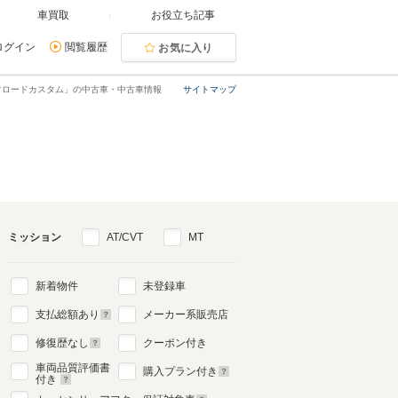
車買取
お役立ち記事
ログイン
閲覧履歴
お気に入り
フロードカスタム」の中古車・中古車情報
サイトマップ
ミッション
AT/CVT
MT
新着物件
未登録車
支払総額あり
メーカー系販売店
修復歴なし
クーポン付き
車両品質評価書
購入プラン付き
付き