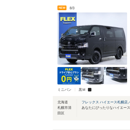
NEW
8/3
ミニバン
黒Ｍ
北海道
フレックス ハイエース札幌店
札幌市清
田区