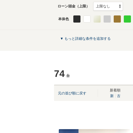
ローン頭金（上限）
本体色
▼ もっと詳細な条件を追加する
74
台
新着順
元の並び順に戻す
新
古