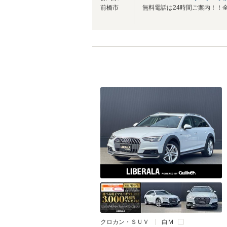
前橋市
クロカン・ＳＵＶ
白Ｍ