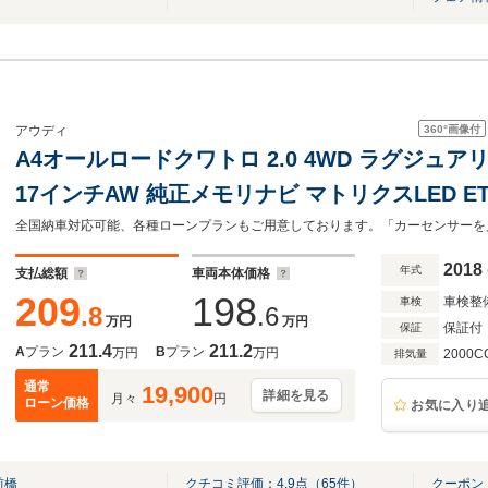
360°
画像付
アウディ
A4オールロードクワトロ 2.0 4WD ラグジュア
17インチAW 純正メモリナビ マトリクスLED ETC
マートキー ACC パワーシート フルセグTV 全
グストップ
2018
年式
支払総額
車両本体価格
209
198
車検整
車検
.8
.6
万円
万円
保証付
保証
211.4
211.2
A
プラン
B
プラン
万円
万円
2000C
排気量
通常
19,900
詳細を見る
月々
円
ローン価格
お気に入り
前橋
クチコミ評価：
4.9
点（
65
件）
クーポン