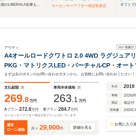
無料電話は24時間ご案内！！全国のLIBERALA在庫も見たい方は一括照会が可能です！
ギフトプ
カーセンサーアフター保証取扱店
360°
画像付
アウディ
A4オールロードクワトロ 2.0 4WD ラグジュ
PKG・マトリクスLED・バーチャルCP・オー
ACC・社外ドラレコ前後・ETC2.0・AppleCarPlay
2019
年式
支払総額
車両本体価格
269
263
2026(
車検
.8
.1
万円
万円
保証付
保証
272.8
284.7
A
プラン
B
プラン
万円
万円
2000C
排気量
カーセンサーアフター保証がBプランに付いています
お気に入り
通常
29,900
詳細を見る
月々
円
ローン価格