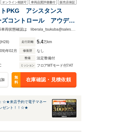
オンライン相談可
車両品質評価書付
販売店保証
シストPKG アシスタンス
ーズコントロール アウディ
MMIナビ 360°カメラ
「カーセンサーを見て電話しました」とお伝えください。つくば店029-861-1855車両状態確認は liberala_tsukuba@sales.glv.co.jp までご連絡ください。
5.4
(H28)
万km
走行距離
R09)年02月
なし
修復歴
法定整備付
整備
C
フロアMTモード付7AT
ミッション
無
在庫確認・見積依頼
追加
料
：☆★来店予約で電子マネー
レゼント！！☆★