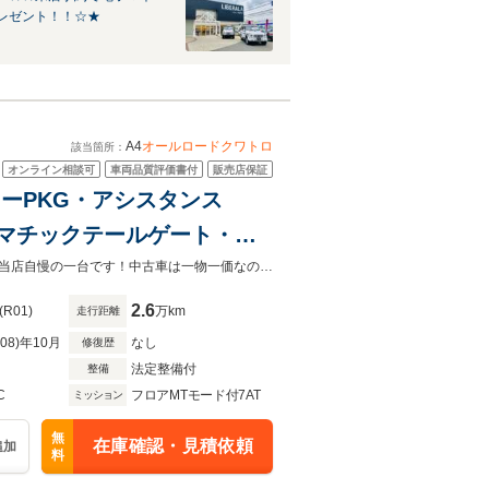
レゼント！！☆★
A4
オールロードクワトロ
該当箇所：
オンライン相談可
車両品質評価書付
販売店保証
アリーPKG・アシスタンス
トマチックテールゲート・
/AndroidAuto
まずは右のボタンのお問い合わせボタンから、お気軽にお問い合わせください！当店自慢の一台です！中古車は一物一価なので、早い者勝ちです。お早目のご検討をおすすめいたします！
2.6
(R01)
万km
走行距離
R08)年10月
なし
修復歴
法定整備付
整備
C
フロアMTモード付7AT
ミッション
無
在庫確認・見積依頼
追加
料