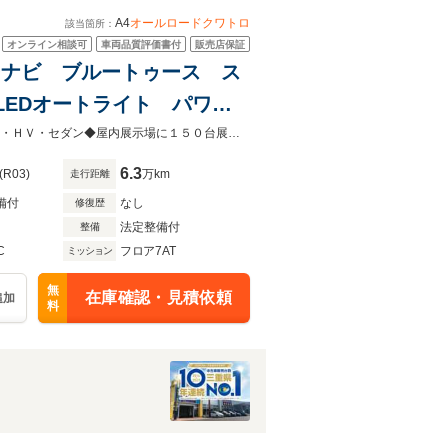
A4
オールロードクワトロ
該当箇所：
オンライン相談可
車両品質評価書付
販売店保証
リーナビ ブルートゥース ス
LEDオートライト パワー
ディプレセンス 4WD タ
◆お得な登録(届出)済未使用車＆チョイ乗り・中古車♪◆◆ミニバンから軽自動車・ＨＶ・セダン◆屋内展示場に１５０台展示中♪ヴァーサス鈴鹿本店へ◆
6.3
(R03)
万km
走行距離
備付
なし
修復歴
法定整備付
整備
C
フロア7AT
ミッション
無
在庫確認・見積依頼
追加
料