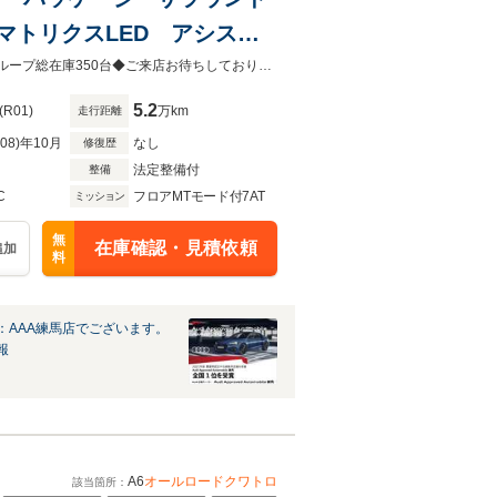
ー マトリクスLED アシスタ
◆Audi Sport店◆Audi正規ディーラーAAA練馬店！お気軽にお問合せ下さい！グループ総在庫350台◆ご来店お待ちしております◆東京都練馬区春日町2-5-22／有楽町線：平和台駅より700m
5.2
(R01)
万km
走行距離
R08)年10月
なし
修復歴
法定整備付
整備
C
フロアMTモード付7AT
ミッション
無
在庫確認・見積依頼
追加
料
：AAA練馬店でございます。
報
A6
オールロードクワトロ
該当箇所：