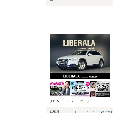
クロカン・ＳＵＶ
白
群馬県
ＬＩＢＥＲＡＬＡ リベラーラ