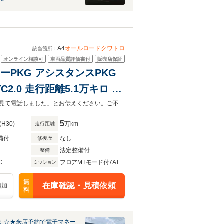
A4
オールロードクワトロ
該当箇所：
オンライン相談可
車両品質評価書付
販売店保証
リーPKG アシスタンスPKG
2.0 走行距離5.1万キロ ス
方位カメラ 禁煙車 アイドリン
全国納車対応可能、各種ローンプランもご用意しております。「カーセンサーを見て電話しました」とお伝えください。ご不明点等は店舗までご連絡ください。
5
(H30)
万km
走行距離
備付
なし
修復歴
法定整備付
整備
C
フロアMTモード付7AT
ミッション
無
在庫確認・見積依頼
追加
料
：☆★来店予約で電子マネー