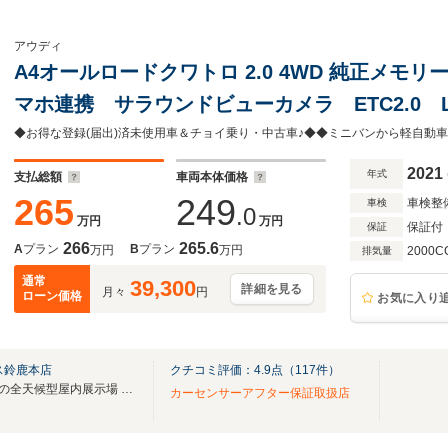
アウディ
A4オールロードクワトロ 2.0 4WD 純正メモ
マホ連携 サラウンドビューカメラ ETC2.0 
シート パワーテールゲート 純正18AW アウ
ーボ 禁煙車
2021
年式
支払総額
車両本体価格
265
249
車検整
車検
.0
万円
万円
保証付
保証
266
265.6
A
プラン
B
プラン
万円
万円
2000C
排気量
通常
39,300
詳細を見る
月々
円
ローン価格
お気に入り
ス鈴鹿本店
クチコミ評価：
4.9
点（
117
件）
☆常時在庫150台！県下最大級の全天候型屋内展示場 ヴァーサス鈴鹿本店！
カーセンサーアフター保証取扱店