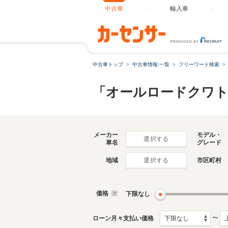
中古車
輸入車
中古車トップ
中古車情報:一覧
フリーワード検索
「オールロードクワト
メーカー
モデル・
選択する
車名
グレード
地域
市区町村
選択する
価格
下限なし
〜
ローン月々支払い価格