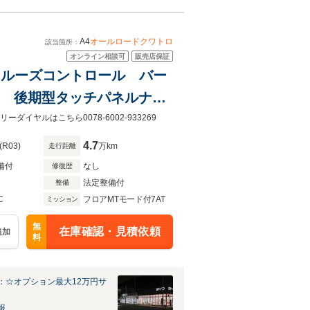
A4
オールロードクワトロ
該当箇所：
オンライン相談可
販売店保証
ブクルーズコントロール バー
ト 後期型タッチパネルナビ
全席シートヒーター LEDヘ
ヤルはこちら0078-6002-933269
4.7
(R03)
万km
走行距離
備付
なし
修復歴
法定整備付
整備
C
フロアMTモード付7AT
ミッション
無
在庫確認・見積依頼
追加
料
：☆オプション最大12万円サ
報