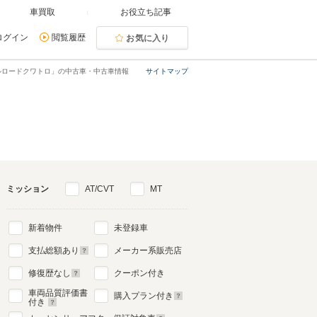
車買取
お役立ち記事
ログイン
閲覧履歴
お気に入り
ルロードクワトロ」の中古車・中古車情報
サイトマップ
ミッション
AT/CVT
MT
新着物件
未登録車
支払総額あり
メーカー系販売店
修復歴なし
クーポン付き
車両品質評価書
購入プラン付き
付き