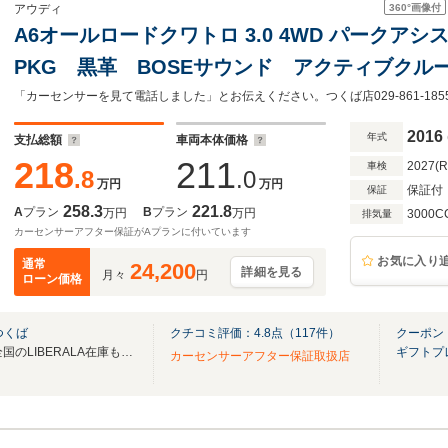
360°
画像付
アウディ
A6オールロードクワトロ 3.0 4WD パークア
PKG 黒革 BOSEサウンド アクティブクル
サイドアシスト ブラインドスポットモニター 
ETC シートヒーター
2016
年式
支払総額
車両本体価格
218
211
2027(
車検
.8
.0
万円
万円
保証付
保証
258.3
221.8
A
プラン
B
プラン
万円
万円
3000C
排気量
カーセンサーアフター保証がAプランに付いています
お気に入り
通常
24,200
詳細を見る
月々
円
ローン価格
つくば
クチコミ評価：
4.8
点（
117
件）
クーポン
無料電話は24時間ご案内！！全国のLIBERALA在庫も見たい方は一括照会が可能です！
ギフトプ
カーセンサーアフター保証取扱店