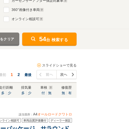
カーセンサーアフター保証対象車
360
°画像付き車両
オンライン相談可
54
件をクリア
台 検索する
スライドショーで見る
1
2
前へ
次へ
最初
最後
走行距離
排気量
車検
修復歴
多
少
多
少
付
無
無
有
A4
オールロードクワトロ
該当箇所：
ンライン相談可
車両品質評価書付
ディーラー保証
アリーパッケージ サラウンド