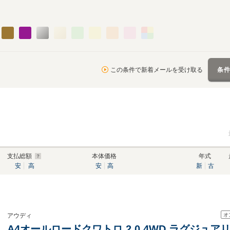
この条件で新着メールを受け取る
条
支払総額
本体価格
年式
安
高
安
高
新
古
オ
アウディ
A4オールロードクワトロ 2.0 4WD ラグジュ