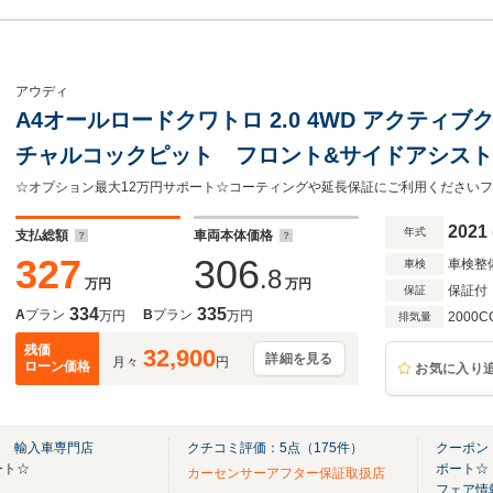
アウディ
A4オールロードクワトロ 2.0 4WD アクティ
チャルコックピット フロント&サイドアシス
TV サラウンドカメラ ブラックレザーシート
☆オプション最大12万円サポート☆コーティングや延長保証にご利用くださいフリーダイ
ッドライト スマートキー
2021
年式
支払総額
車両本体価格
327
306
車検整
車検
.8
万円
万円
保証付
保証
334
335
A
プラン
B
プラン
万円
万円
2000C
排気量
残価
32,900
詳細を見る
月々
円
ローン価格
お気に入り
ム 輸入車専門店
クチコミ評価：
5
点（
175
件）
クーポン
ート☆
ポート☆
カーセンサーアフター保証取扱店
フェア情