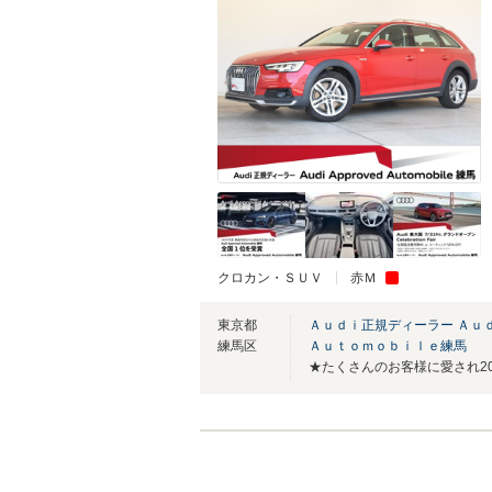
クロカン・ＳＵＶ
赤Ｍ
東京都
Ａｕｄｉ正規ディーラー Ａ
練馬区
Ａｕｔｏｍｏｂｉｌｅ練馬
★たくさんのお客様に愛され20