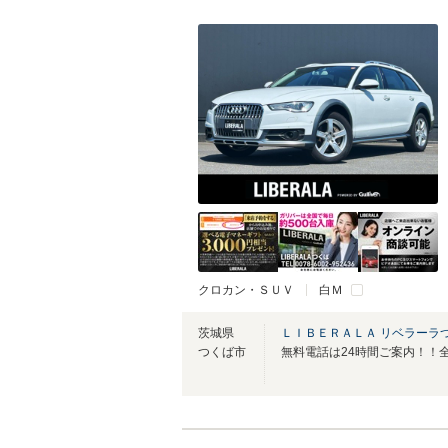
クロカン・ＳＵＶ
白Ｍ
茨城県
ＬＩＢＥＲＡＬＡ リベラーラ
つくば市