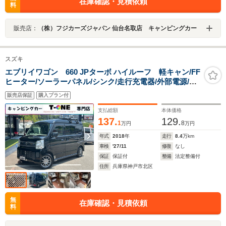
在庫確認・見積依頼
料
販売店：
（株）フジカーズジャパン 仙台名取店 キャンピングカー
スズキ
エブリイワゴン 660 JPターボ ハイルーフ 軽キャン/FF
ヒーター/ソーラーパネル/シンク/走行充電器/外部電源/サ
ブバッテリー/リアTV/BDレコーダー/ポータブル電源/網
販売店保証
購入プラン付
戸/パワーウィンドウスイッチ/メモリーナビ/ETC/スズキ
先進装備/社外アルミホイール
支払総額
本体価格
137.
129.
1
8
万円
万円
年式
2018
年
走行
8.4
万km
車検
'27/11
修復
なし
保証
保証付
整備
法定整備付
住所
兵庫県神戸市北区
無
在庫確認・見積依頼
料