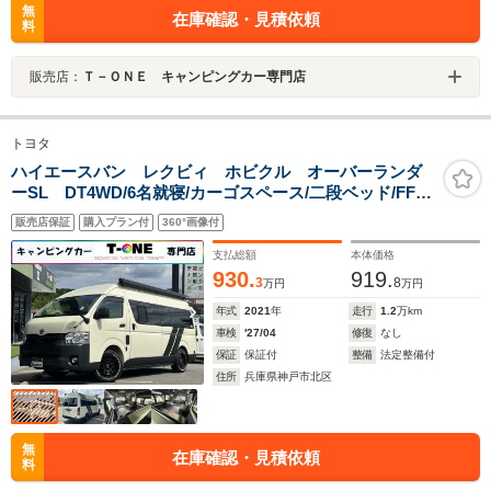
無
在庫確認・見積依頼
料
販売店：
Ｔ－ＯＮＥ キャンピングカー専門店
トヨタ
ハイエースバン レクビィ ホビクル オーバーランダ
ーSL DT4WD/6名就寝/カーゴスペース/二段ベッド/FFヒ
ーター/1500Wインバーター/ツインサブバッテリー/フリッ
販売店保証
購入プラン付
360°画像付
プダウンモニター/マックスファン/ソーラーパネル/着脱式
シンク/トヨタ先進装備/レイズA/W/ビッグX/ETC
支払総額
本体価格
930.
919.
3
8
万円
万円
年式
2021
年
走行
1.2
万km
車検
'27/04
修復
なし
保証
保証付
整備
法定整備付
住所
兵庫県神戸市北区
無
在庫確認・見積依頼
料