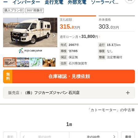
ー インバーター 走行充電 外部充電 ソーラーパネ
ル サイドオーニング
購入プラン付
360°画像付
支払総額
本体価格
315.
303.
8
0
万円
万円
31,800
通常ローン
月々
円
年式
2007
年
走行
15.3
万km
車検
'27/05
修復
なし
保証
保証無
整備
法定整備付
住所
石川県加賀市
無
在庫確認・見積依頼
料
販売店：
（株）フジカーズジャパン 石川店
「カトーモーター」の中古車
1
/8
最初
前の30件
次の30件
最後