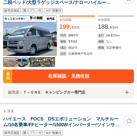
二段ベッド/大型ラゲッジスペース/ナローハイルー
フ/350Wインバーター/サブバッテリー/シンク/アウターシ
販売店保証
購入プラン付
360°画像付
ャワー/走行充電器/KENWOOD製メモリーナビ/リアヒー
ター/リアクーラー/
支払総額
本体価格
199.
188.
4
9
万円
万円
年式
2007
年
走行
14.9
万km
車検
'27/12
修復
なし
保証
保証付
整備
法定整備付
住所
兵庫県神戸市北区
無
在庫確認・見積依頼
料
販売店：
Ｔ－ＯＮＥ キャンピングカー専門店
トヨタ
ハイエース FOCS DSエボリューション マルチルー
ム/10名乗車/FFヒーター/1500Wインバーター/ツインサブ
バッテリー/走行充電器/外部充電器/外部電源/シンク/冷蔵
販売店保証
購入プラン付
360°画像付
庫/フリップダウンモニター/ナビサブ切替スイッチ/メモリ