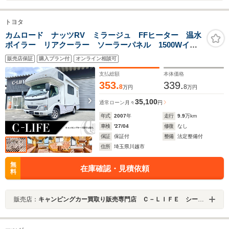
トヨタ
カムロード ナッツRV ミラージュ FFヒーター 温水
ボイラー リアクーラー ソーラーパネル 1500Wイン
バーター ルーフベント 防水マルチルーム 常設コン
販売店保証
購入プラン付
オンライン相談可
ロ×2 TVモニター サイドオーニング リアラダー 社
外アルミ カセットトイレ
支払総額
本体価格
353.
339.
8
8
万円
万円
35,100
通常ローン
月々
円
年式
2007
年
走行
9.9
万km
車検
'27/04
修復
なし
保証
保証付
整備
法定整備付
住所
埼玉県川越市
無
在庫確認・見積依頼
料
販売店：
キャンピングカー買取り販売専門店 Ｃ－ＬＩＦＥ シーライフ川越店