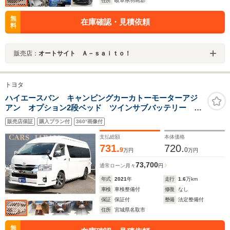
住所
岐阜県羽島郡
無
在庫確認・見積依頼
料
販売店：
オートサイト Ａ－ｓａｉｔｏ！
トヨタ
ハイエースバン キャンピングカーカトーモーターアジ
アン オプション2段ベッド ツインサブバッテリー シ
ンク 走行充電 外部電源 リアフリップダウンモニタ
販売店保証
購入プラン付
360°画像付
ー 4WD
支払総額
本体価格
731.
720.
9
0
万円
万円
73,700
通常ローン
月々
円
年式
2021
年
走行
1.6
万km
車検
車検整備付
修復
なし
保証
保証付
整備
法定整備付
住所
宮城県名取市
無