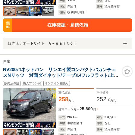
車検
'27/11
修復
なし
保証
保証付
整備
法定整備付
住所
岐阜県羽島郡
無
在庫確認・見積依頼
料
販売店：
オートサイト Ａ－ｓａｉｔｏ！
日産
NV200バネットバン リンエイ製コンパクトバカンチェ
スNリッツ 対面ダイネット/テーブル/フルフラット/上段
ベッド仕様/ナビ/ETC/インナーミラードラレコ/衝突軽減
販売店保証
購入プラン付
オンライン相談可
ブレーキ/レーンアシスト
支払総額
本体価格
258
252.
0
万円
万円
25,800
通常ローン
月々
円
年式
2021
年
走行
3.6
万km
車検
車検整備付
修復
なし
保証
保証付
整備
法定整備付