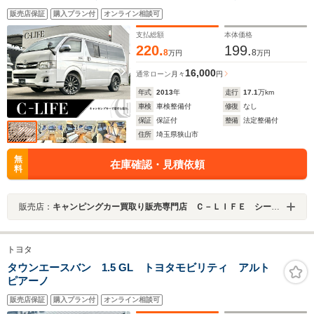
テリー 1500Wインバーター 外部充電 走行充電 リ
販売店保証
購入プラン付
オンライン相談可
アクーラー リアヒーター アルミ17インチホイール
ETC ミラー型前後ドラレコ バンコン
支払総額
本体価格
220.
199.
8
8
万円
万円
16,000
通常ローン
月々
円
年式
2013
年
走行
17.1
万km
車検
車検整備付
修復
なし
保証
保証付
整備
法定整備付
住所
埼玉県狭山市
無
在庫確認・見積依頼
料
販売店：
キャンピングカー買取り販売専門店 Ｃ－ＬＩＦＥ シーライフ 狭山店
トヨタ
タウンエースバン 1.5 GL トヨタモビリティ アルト
ピアーノ
販売店保証
購入プラン付
オンライン相談可