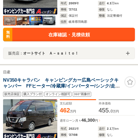
年式
2009
年
走行
4.3
万km
車検
'27/11
修復
なし
保証
保証付
整備
法定整備付
住所
岐阜県羽島郡
無
在庫確認・見積依頼
料
販売店：
オートサイト Ａ－ｓａｉｔｏ！
日産
NV350キャラバン キャンピングカー広島ベーシックキ
ャンパー FFヒーター/冷蔵庫/インバーター/シンク/走行
充電/外部電源・充電/ナビ/ETC/ドラレコ/バックカメラ/網
販売店保証
購入プラン付
オンライン相談可
360°画像付
戸/エマージェンシーブレーキピボットクルコン
支払総額
本体価格
462
455.
0
万円
万円
46,300
通常ローン
月々
円
年式
2021
年
走行
2.1
万km
車検
'27/08
修復
なし