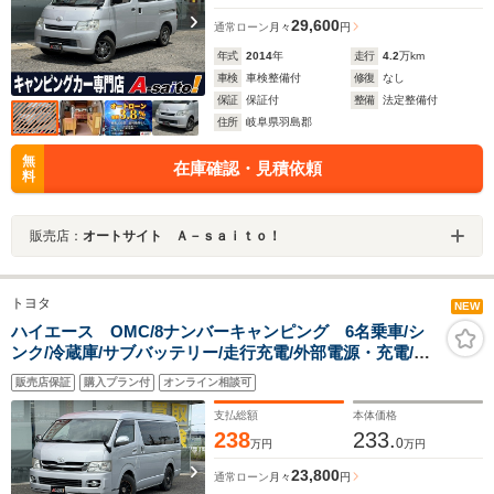
29,600
通常ローン
月々
円
年式
2014
年
走行
4.2
万km
車検
車検整備付
修復
なし
保証
保証付
整備
法定整備付
住所
岐阜県羽島郡
無
在庫確認・見積依頼
料
販売店：
オートサイト Ａ－ｓａｉｔｏ！
トヨタ
NEW
ハイエース OMC/8ナンバーキャンピング 6名乗車/シ
ンク/冷蔵庫/サブバッテリー/走行充電/外部電源・充電/パ
ワースライドドア/ナビ/フルセグ/バックカメラ/ETC/イン
販売店保証
購入プラン付
オンライン相談可
ナーミラードラレコ
支払総額
本体価格
238
233.
0
万円
万円
23,800
通常ローン
月々
円