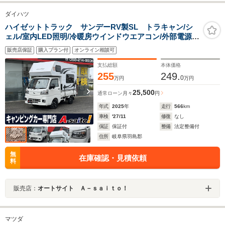
ダイハツ
ハイゼットトラック サンデーRV製SL トラキャン/シ
ェル/室内LED照明/冷暖房ウインドウエアコン/外部電源/
ポタ電/スマートキー/スマートアシスト/強化スプリン
販売店保証
購入プラン付
オンライン相談可
グ/MT
支払総額
本体価格
255
249.
0
万円
万円
25,500
通常ローン
月々
円
年式
2025
年
走行
566
km
車検
'27/11
修復
なし
保証
保証付
整備
法定整備付
住所
岐阜県羽島郡
無
在庫確認・見積依頼
料
販売店：
オートサイト Ａ－ｓａｉｔｏ！
マツダ