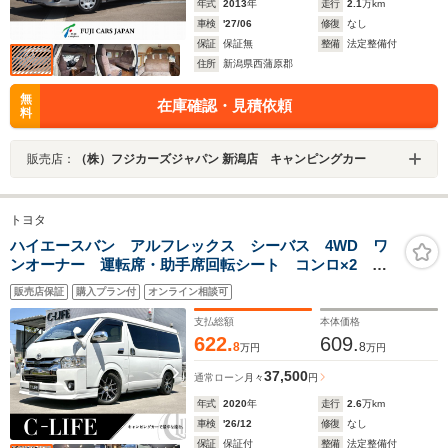
年式
2013
年
走行
2.1
万km
車検
'27/06
修復
なし
保証
保証無
整備
法定整備付
住所
新潟県西蒲原郡
無
在庫確認・見積依頼
料
販売店：
（株）フジカーズジャパン 新潟店 キャンピングカー
トヨタ
ハイエースバン アルフレックス シーバス 4WD ワ
ンオーナー 運転席・助手席回転シート コンロ×2 ア
ウターシャワー 寒冷地仕様 走行充電 シングルサ
販売店保証
購入プラン付
オンライン相談可
ブ 社外アルミ 8ナンバー キャンピングカー ワイド
ミドル 車中泊
支払総額
本体価格
622.
609.
8
8
万円
万円
37,500
通常ローン
月々
円
年式
2020
年
走行
2.6
万km
車検
'26/12
修復
なし
保証
保証付
整備
法定整備付