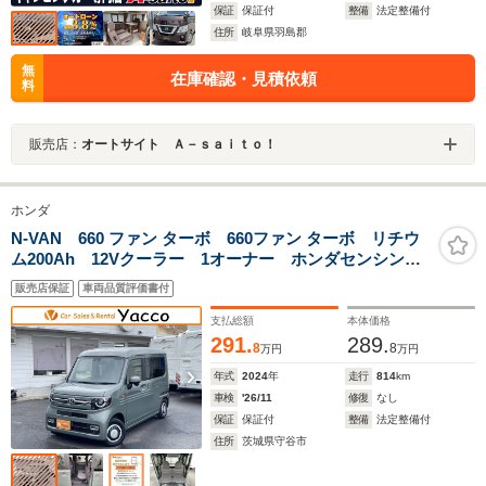
保証
保証付
整備
法定整備付
住所
岐阜県羽島郡
無
在庫確認・見積依頼
料
販売店：
オートサイト Ａ－ｓａｉｔｏ！
ホンダ
N-VAN 660 ファン ターボ 660ファン ターボ リチウ
ム200Ah 12Vクーラー 1オーナー ホンダセンシン
グ バックカメラ スマートキー 電圧計 2000Wイン
販売店保証
車両品質評価書付
バーター テーブル 照明 遮光カーテン 走行充電
外部充電 LEDライト フォグ
支払総額
本体価格
291.
289.
8
8
万円
万円
年式
2024
年
走行
814
km
車検
'26/11
修復
なし
保証
保証付
整備
法定整備付
住所
茨城県守谷市