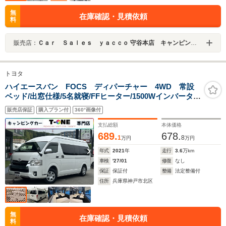
無
在庫確認・見積依頼
料
販売店：
Ｃａｒ Ｓａｌｅｓ ｙａｃｃｏ 守谷本店 キャンピングカー買取・専門店
トヨタ
ハイエースバン FOCS ディパーチャー 4WD 常設
ベッド/出窓仕様/5名就寝/FFヒーター/1500Wインバータ
ー/ツインサブバッテリー/電子レンジ/シンク/走行充電器/
販売店保証
購入プラン付
360°画像付
外部充電器/外部電源/カーゴキャリア/ストラーダ製メモリ
ーナビ/ETC/
支払総額
本体価格
689.
678.
1
8
万円
万円
年式
2021
年
走行
3.6
万km
車検
'27/01
修復
なし
保証
保証付
整備
法定整備付
住所
兵庫県神戸市北区
無
在庫確認・見積依頼
料