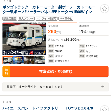
マツダ
ボンゴトラック カトーモーター製ボーノ カトーモー
ター製ボーノ/ソーラーパネル/FFヒーター/1500Wインバ
ーター/ルーフベント/冷蔵庫/シンク/ツインサブB/サイク
販売店保証
購入プラン付
オンライン相談可
360°画像付
ルキャリア/外部電源・充電
支払総額
本体価格
260
250.
0
万円
万円
26,200
通常ローン
月々
円
年式
2016
年
走行
12.5
万km
車検
'28/05
修復
なし
保証
保証付
整備
法定整備付
住所
岐阜県羽島郡
無
在庫確認・見積依頼
料
販売店：
オートサイト Ａ－ｓａｉｔｏ！
トヨタ
ハイエースバン トイファクトリー TOY'S BOX 470