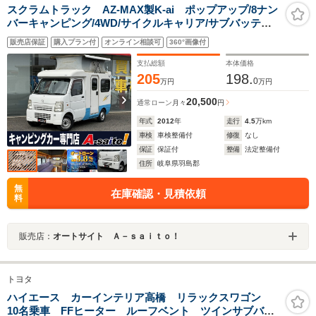
スクラムトラック AZ-MAX製K-ai ポップアップ/8ナン
バーキャンピング/4WD/サイクルキャリア/サブバッテリ
ー/走行充電/シンク
販売店保証
購入プラン付
オンライン相談可
360°画像付
支払総額
本体価格
205
198.
0
万円
万円
20,500
通常ローン
月々
円
年式
2012
年
走行
4.5
万km
車検
車検整備付
修復
なし
保証
保証付
整備
法定整備付
住所
岐阜県羽島郡
無
在庫確認・見積依頼
料
販売店：
オートサイト Ａ－ｓａｉｔｏ！
トヨタ
ハイエース カーインテリア高橋 リラックスワゴン
10名乗車 FFヒーター ルーフベント ツインサブバッ