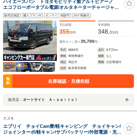
ハイエースバン トヨタモビリティ製アルトピアーノ
エコフローポータブル電源/オルタネーターチャージャー/
冷蔵庫/Glパッケージ/KONIショックアブソーバー/トヨタ
販売店保証
購入プラン付
オンライン相談可
360°画像付
TSS/パノラミ
支払総額
本体価格
355
348.
0
万円
万円
35,700
通常ローン
月々
円
年式
2021
年
走行
3.7
万km
車検
車検整備付
修復
なし
保証
保証付
整備
法定整備付
住所
岐阜県羽島郡
無
在庫確認・見積依頼
料
販売店：
オートサイト Ａ－ｓａｉｔｏ！
スズキ
エブリイ チョイCam豊/軽キャンピング チョイキャン/
ジョインターボ/軽キャン/サブバッテリー/外部電源・充