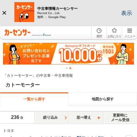
中古車情報カーセンサー
表示
Recruit Co., Ltd.
無料 － Google Play
履歴
お気に入り
メニュー
「カトーモーター」の中古車・中古車情報
カトーモーター
一覧から探す
地図から探す
更新時に
236
絞り込み
並べ替え
台
メール受信
トヨタ