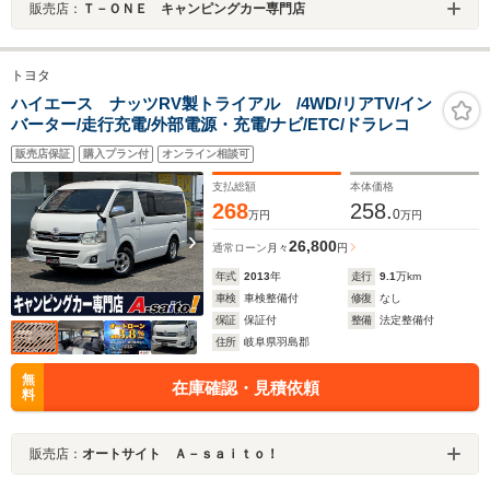
販売店：
Ｔ－ＯＮＥ キャンピングカー専門店
トヨタ
ハイエース ナッツRV製トライアル /4WD/リアTV/イン
バーター/走行充電/外部電源・充電/ナビ/ETC/ドラレコ
販売店保証
購入プラン付
オンライン相談可
支払総額
本体価格
268
258.
0
万円
万円
26,800
通常ローン
月々
円
年式
2013
年
走行
9.1
万km
車検
車検整備付
修復
なし
保証
保証付
整備
法定整備付
住所
岐阜県羽島郡
無
在庫確認・見積依頼
料
販売店：
オートサイト Ａ－ｓａｉｔｏ！