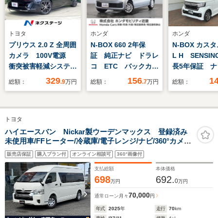
トヨタ
ホンダ
ホンダ
プリウス 2.0 Z 全周囲
N-BOX 660 2年保
N-BOX カスタ
カメラ 100V電源
証 純正ナビ ドラレ
L H SENSI
衝突被害軽減システ
コ ETC バックカメ
長5年保証 ナ
ム レーダークルー
ラ サンシェード内蔵
VXM-205VF
329
156
1
総額：
.9
万円
総額：
.7
万円
総額：
ズ 禁煙車 ハーフレ
大型ルーフコンソー
Rカメラ BT
ザーシート 前席シー
ル 両側電動スライド
オ DVD シ
トエアコン パワーシ
ドア 渋滞追従機能付
ーター ETC 
トヨタ
ート ドラレコ コー
アダプティブクルーズ
イト VSA 
ナーセンサー スマー
コントロール
ン アルミ 
ハイエースバン Nickar製ウーデンマックス 登録済み
未使用車/FFヒーター/冷蔵庫/電子レンジ/ナビ/360°カメ
トキー HIDヘッド
Bluetooth 地デジ
スマートキー
ラ/ETC/リアヒーター・クーラー/外部電源・充電/防音・
スペアキー
止装置
販売店保証
購入プラン付
オンライン相談可
360°画像付
断熱加工
支払総額
本体価格
698
692.
0
万円
万円
70,000
通常ローン
月々
円
年式
2025
年
走行
70
km