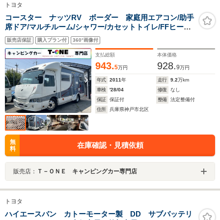
トヨタ
コースター ナッツRV ボーダー 家庭用エアコン/助手
席ドア/マルチルーム/シャワー/カセットトイレ/FFヒータ
ー/1500Wインバーター/ソーラーパネル/サイドオーニン
販売店保証
購入プラン付
360°画像付
グ/ツインサブバッテリー/85L冷蔵庫/電子レンジ/メモリー
ナビ/ETC/強化ショック/
支払総額
本体価格
943.
928.
5
9
万円
万円
年式
2011
年
走行
9.2
万km
車検
'28/04
修復
なし
保証
保証付
整備
法定整備付
住所
兵庫県神戸市北区
無
在庫確認・見積依頼
料
販売店：
Ｔ－ＯＮＥ キャンピングカー専門店
トヨタ
ハイエースバン カトーモーター製 DD サブバッテリ