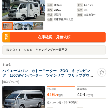
年式
2024
年
走行
1.8
万km
車検
'28/01
修復
なし
保証
保証付
整備
法定整備付
住所
兵庫県神戸市北区
無
在庫確認・見積依頼
料
販売店：
Ｔ－ＯＮＥ キャンピングカー専門店
トヨタ
ハイエースバン カトーモーター ZOO キャンピン
グ 1500Wインバーター ツインサブ フリップダウン
モニター ナビ切替スイッチ DC冷蔵庫 バッテリー充
購入プラン付
電器 走行充電 電圧計 フロントドラレコ バックカ
メラ
支払総額
本体価格
416.
409.
3
0
万円
万円
33,700
通常ローン
月々
円