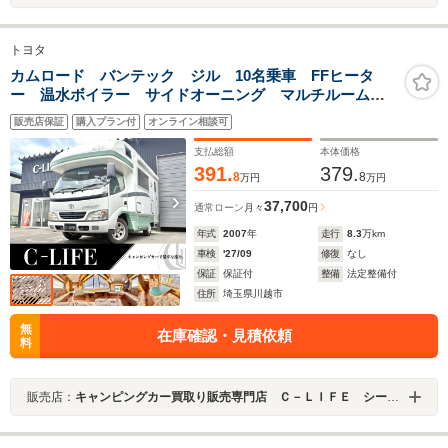
トヨタ
カムロード バンテック ジル 10名乗車 FFヒータ
ー 温水ボイラー サイドオーニング マルチルーム
トイレ ルーフベント コンロ テレビ 走行充電 外
販売店保証
購入プラン付
オンライン相談可
部電源 冷蔵庫 シンク 電動ステップ リアラダー
コンビロール ワンオーナー
支払総額
本体価格
391.
379.
8
8
万円
万円
37,700
通常ローン
月々
円
年式
2007
年
走行
8.3
万km
車検
'27/09
修復
なし
保証
保証付
整備
法定整備付
住所
埼玉県川越市
無
在庫確認・見積依頼
料
販売店：
キャンピングカー買取り販売専門店 Ｃ－ＬＩＦＥ シーライフ川越店