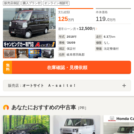
電/600Wインバーター/インナーミラードラレコ/ナビ/バッ
販売店保証
購入プラン付
オンライン相談可
クカメラ
支払総額
本体価格
125
119.
0
万円
万円
12,500
通常ローン
月々
円
年式
2018
年
走行
6.3
万km
車検
'26/09
修復
なし
保証
保証付
整備
法定整備付
住所
岐阜県羽島郡
無
在庫確認・見積依頼
料
販売店：
オートサイト Ａ－ｓａｉｔｏ！
あなたにおすすめの中古車
［PR］