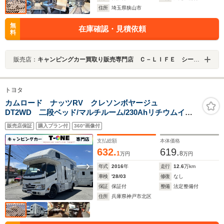
住所
埼玉県狭山市
無
在庫確認・見積依頼
料
販売店：
キャンピングカー買取り販売専門店 Ｃ－ＬＩＦＥ シーライフ 狭山店
トヨタ
カムロード ナッツRV クレソンボヤージュ
DT2WD 二段ベッド/マルチルーム/230Ahリチウムイオ
ンバッテリー/FFヒーター/1500Wインバーター/マックス
販売店保証
購入プラン付
360°画像付
ファン/ソーラーパネル/シンク/冷蔵庫/リアクーラー/リア
ラダー/ストラーダ製ナビ/ピボット製クルーズコントロー
支払総額
本体価格
ル
632.
619.
1
8
万円
万円
年式
2016
年
走行
12.6
万km
車検
'28/03
修復
なし
保証
保証付
整備
法定整備付
住所
兵庫県神戸市北区