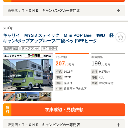
販売店：
Ｔ－ＯＮＥ キャンピングカー専門店
スズキ
キャリイ MYSミスティック Mini POP Bee 4WD 軽
キャン/ポップアップルーフ/二段ベッド/FFヒータ
ー/2000Wインバーター/ツインサブバッテリー/ルーフベン
販売店保証
購入プラン付
360°画像付
ト/サイドオーニング/走行充電/外部充電/外部電源/MYSオ
リジナルショックアブソーバー
支払総額
本体価格
207.
199.
5
8
万円
万円
年式
2013
年
走行
9.2
万km
車検
'27/11
修復
なし
保証
保証付
整備
法定整備付
住所
兵庫県神戸市北区
無
在庫確認・見積依頼
料
販売店：
Ｔ－ＯＮＥ キャンピングカー専門店