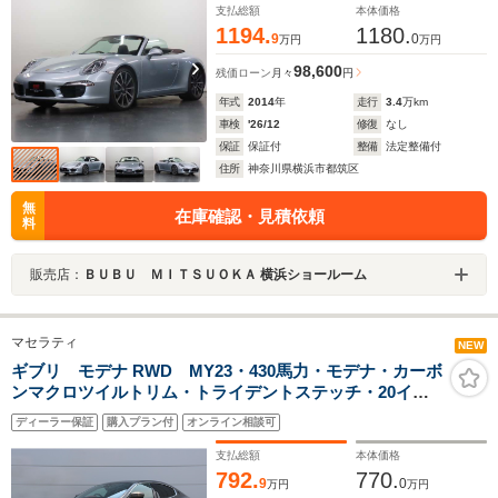
ンHL
支払総額
本体価格
1194.
1180.
9
0
万円
万円
98,600
残価ローン
月々
円
年式
2014
年
走行
3.4
万km
車検
'26/12
修復
なし
保証
保証付
整備
法定整備付
住所
神奈川県横浜市都筑区
無
在庫確認・見積依頼
料
販売店：
ＢＵＢＵ ＭＩＴＳＵＯＫＡ 横浜ショールーム
マセラティ
NEW
ギブリ モデナ RWD MY23・430馬力・モデナ・カーボ
ンマクロツイルトリム・トライデントステッチ・20イン
チテゼオホイール・フロントシートベンチレーション・
ディーラー保証
購入プラン付
オンライン相談可
レッドキャリパー
支払総額
本体価格
792.
770.
9
0
万円
万円