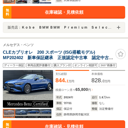
住所
兵庫県姫路市
無
在庫確認・見積依頼
料
販売店：
Ｋｏｂｅ ＢＭＷ ＢＭＷ Ｐｒｅｍｉｕｍ Ｓｅｌｅｃｔｉｏｎ 姫路
メルセデス・ベンツ
CLEカブリオレ 200 スポーツ (ISG搭載モデル)
MP202402 新車保証継承 正規認定中古車 認定中古車
保証2年付き 黒色幌 AMGラインパッケージ レザー
ディーラー保証
車両品質評価書付
購入プラン付
オンライン相談可
360°画像付
エクスクルーシブパッケージ ドライバーズパッケー
ジ 360°カメラ ACC ブルメスターサラウンドサウン
支払総額
本体価格
ドシステム
844.
828.
1
0
万円
万円
65,800
残価ローン
月々
円
年式
2024
年
走行
1.6
万km
車検
'27/11
修復
なし
保証
保証付
整備
法定整備付
住所
静岡県静岡市駿河区
無
在庫確認・見積依頼