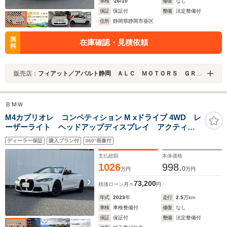
車検
'26/10
修復
なし
保証
保証付
整備
法定整備付
住所
静岡県静岡市葵区
無
在庫確認・見積依頼
料
販売店：
フィアット／アバルト静岡 ＡＬＣ ＭＯＴＯＲＳ ＧＲＯＵＰ
ＢＭＷ
M4カブリオレ コンペティション M xドライブ 4WD レ
ーザーライト ヘッドアップディスプレイ アクティブ
クルーズコントロール Mブレーキ アダプティブサスペ
ディーラー保証
購入プラン付
360°画像付
ンション ステアリングヒーター 地デジチューナー
全周囲カメラ ハーマンカードンスピーカー 黒革
支払総額
本体価格
1026
998.
0
万円
万円
73,200
残価ローン
月々
円
年式
2023
年
走行
2.5
万km
車検
車検整備付
修復
なし
保証
保証付
整備
法定整備付