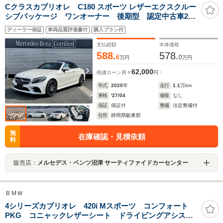
Cクラスカブリオレ C180 スポーツ レザーエクスクルー
シブパッケージ ワンオーナー 後期型 認定中古車24
か月保証 メモリー付パワーシート シートヒーター
ディーラー保証
車両品質評価書付
購入プラン付
ネックヒーター レーダーセーフティ ドライブレーコ
ダー
支払総額
本体価格
588.
578.
6
0
万円
万円
62,000
残価ローン
月々
円
年式
2020
年
走行
1.1
万km
車検
'27/04
修復
なし
保証
保証付
整備
法定整備付
住所
静岡県駿東郡
無
在庫確認・見積依頼
料
販売店：
メルセデス・ベンツ沼津 サーティファイドカーセンター
ＢＭＷ
4シリーズカブリオレ 420i Mスポーツ コンフォート
PKG コニャックレザーシート ドライビングアシスト