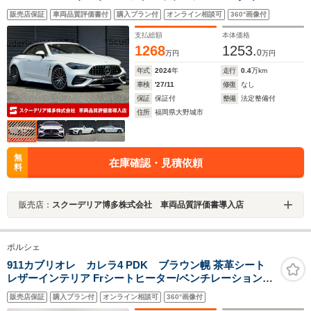
ミックパッケージ カーボンエクステリア 純正ドライ
販売店保証
車両品質評価書付
購入プラン付
オンライン相談可
360°画像付
ブレコーダー 禁煙車
支払総額
本体価格
1268
1253.
0
万円
万円
年式
2024
年
走行
0.4
万km
車検
'27/11
修復
なし
保証
保証付
整備
法定整備付
住所
福岡県大野城市
無
在庫確認・見積依頼
料
販売店：
スクーデリア博多株式会社 車両品質評価書導入店
ポルシェ
911カブリオレ カレラ4 PDK ブラウン幌 茶革シート
レザーインテリア Frシートヒーター/ベンチレーションシ
ート Clarion製ナビ 地デジTV Bカメラ BOSEサウンド ヘ
販売店保証
購入プラン付
オンライン相談可
360°画像付
ッドレストクレスト カレラクラシック20AW バイキセノ