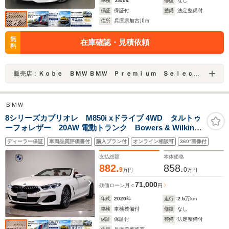
車検
'28/04
修復
なし
保証
保証付
整備
法定整備付
住所
兵庫県加古川市
無
在庫確認・見積依頼
料
販売店：
Ｋｏｂｅ ＢＭＷ ＢＭＷ Ｐｒｅｍｉｕｍ Ｓｅｌｅｃｔｉｏｎ 加古川
ＢＭＷ
8シリーズカブリオレ M850i xドライブ 4WD タルトゥ
ーフォレザー 20AW 電動トランク Bowers & Wilkins
サウンド ベンチレーションシート シートヒーター
ディーラー保証
車両品質評価書付
購入プラン付
オンライン相談可
360°画像付
クリスタルシフト 全周囲カメラ アンビエントライ
ト ACC ドライビングアシスト
支払総額
本体価格
882.
858.
9
0
万円
万円
71,000
残価ローン
月々
円
年式
2020
年
走行
2.5
万km
車検
車検整備付
修復
なし
保証
保証付
整備
法定整備付