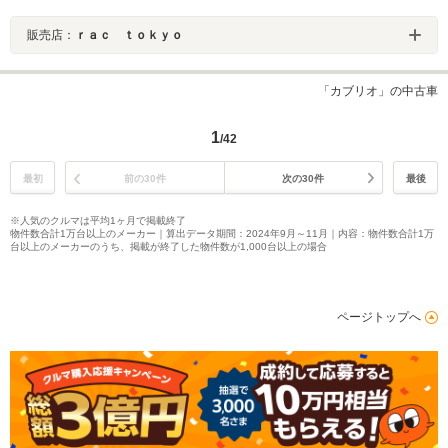
販売店：
ｒａｃ ｔｏｋｙｏ
「カブリオ」の中古車
1
/42
最初
前の30件
次の30件
最後
※人気のクルマは平均1ヶ月で掲載終了
物件数合計1万台以上のメーカー｜算出データ期間：2024年9月～11月｜内容：物件数合計1万
台以上のメーカーのうち、掲載が終了した物件数が1,000台以上の場合
ページトップへ