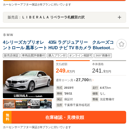
カーセンサーアフター保証がBプランに付いています
販売店：
ＬＩＢＥＲＡＬＡ リベラーラ札幌宮の沢
ＢＭＷ
4シリーズカブリオレ 435i ラグジュアリー クルーズコ
ントロール 黒革シート HUD ナビ TV Bカメラ Bluetooth
接続 PDC 電動シート シートヒーター コンフォートアク
販売店保証
車両品質評価書付
購入プラン付
オンライン相談可
360°画像付
セス キセノンヘッドライト 衝突軽減ブレーキ レーンキー
プアシスト ミラー内蔵ETC
支払総額
本体価格
249.
241.
8
9
万円
万円
27,700
通常ローン
月々
円
年式
2015
年
走行
4.0
万km
車検
'26/11
修復
なし
保証
保証付
整備
法定整備付
住所
千葉県千葉市稲毛区
無
在庫確認・見積依頼
料
カーセンサーアフター保証がBプランに付いています