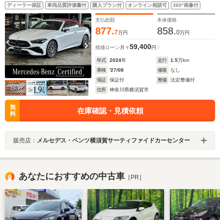
バーズP/赤帆/ブルメスター/エアスカーフ/シートヒータ
ディーラー保証
車両品質評価書付
購入プラン付
オンライン相談可
360°画像付
ー/本革(赤)/オートハイビーム/アンビエントライト(64色)/
ヘッドアップディスプレイ/クルーズコントロール/禁煙車
支払総額
本体価格
877.
858.
7
0
万円
万円
59,400
残価ローン
月々
円
年式
2024
年
走行
1.5
万km
車検
'27/08
修復
なし
保証
保証付
整備
法定整備付
住所
神奈川県横須賀市
無
在庫確認・見積依頼
料
販売店：
メルセデス・ベンツ横須賀サーティファイドカーセンター
あなたにおすすめの中古車
［PR］