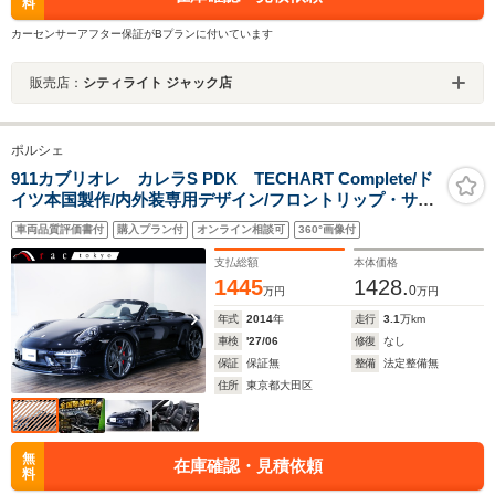
料
カーセンサーアフター保証がBプランに付いています
販売店：
シティライト ジャック店
ポルシェ
911カブリオレ カレラS PDK TECHART Complete/ド
イツ本国製作/内外装専用デザイン/フロントリップ・サイ
ドスカ-ト・リヤウィング・リヤディフュ-ザ-・フ-ドバッ
車両品質評価書付
購入プラン付
オンライン相談可
360°画像付
チ・Formula3 21インチアルミ・ブレ-キキャリパ-・ロベ
ルタリフティング・マフラ-/
支払総額
本体価格
1445
1428.
0
万円
万円
年式
2014
年
走行
3.1
万km
車検
'27/06
修復
なし
保証
保証無
整備
法定整備無
住所
東京都大田区
無
在庫確認・見積依頼
料