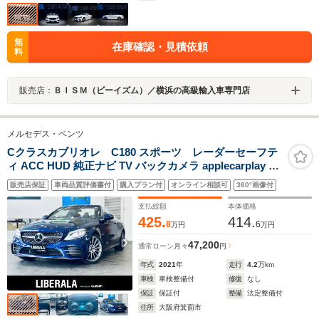
無
在庫確認・見積依頼
料
販売店：
ＢＩＳＭ（ビーイズム）／横浜の高級輸入車専門店
メルセデス・ベンツ
Cクラスカブリオレ C180 スポーツ レーダーセーフテ
ィ ACC HUD 純正ナビ TV バックカメラ applecarplay 純
正19インチAW LEDヘッドライト 黒革 メモリ付きパワー
販売店保証
車両品質評価書付
購入プラン付
オンライン相談可
360°画像付
シート シートヒーター BSM クリアランスソナー スマー
トキー 電動ソフトトップ
支払総額
本体価格
425.
414.
8
6
万円
万円
47,200
通常ローン
月々
円
年式
2021
年
走行
4.2
万km
車検
車検整備付
修復
なし
保証
保証付
整備
法定整備付
住所
大阪府箕面市