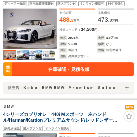
プロフェッショナル シートヒーター ウィンドウディ
ディーラー保証
車両品質評価書付
購入プラン付
オンライン相談可
360°画像付
フレクター 18インチAW アダプティブクルーズコント
ロール バックカメラ
支払総額
本体価格
488.
473.
5
0
万円
万円
34,500
残価ローン
月々
円
年式
2021
年
走行
4.9
万km
車検
'26/10
修復
なし
保証
保証付
整備
法定整備付
住所
兵庫県加古川市
無
在庫確認・見積依頼
料
販売店：
Ｋｏｂｅ ＢＭＷ ＢＭＷ Ｐｒｅｍｉｕｍ Ｓｅｌｅｃｔｉｏｎ 加古川
ＢＭＷ
NEW
4シリーズカブリオレ 440i Mスポーツ 左ハンド
ル/Harman/Kardonプレミアムサウンド/レッドレザーシ
ート/M Performanceカーボン・ミラー・カバー/M
販売店保証
購入プラン付
オンライン相談可
Performanceカーボン・フロントスプリッター/ツインタ