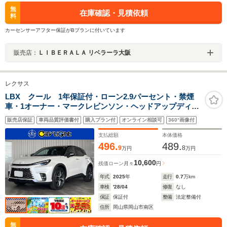
無
在庫確認・見積依頼
料
カーセンサーアフター保証がBプランに付いています
販売店：
ＬＩＢＥＲＡＬＡ リベラーラ大阪
レクサス
LBX クール 1年保証付・ローン2.9パーセント・禁煙
車・1オーナー・マークレビンソン・ヘッドアップディス
プレイ・ワイヤレス充電・ナビ・TV・Bluetooth・パノラ
販売店保証
車両品質評価書付
購入プラン付
オンライン相談可
360°画像付
ミックビューモニター・レクサスセーフティ・クルーズ
コントロール
支払総額
本体価格
496.
489.
9
8
万円
万円
10,600
残価ローン
月々
円
年式
2025
年
走行
0.7
万km
車検
'28/04
修復
なし
保証
保証付
整備
法定整備付
住所
岡山県岡山市南区
無