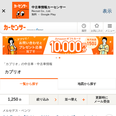
中古車情報カーセンサー
表示
Recruit Co., Ltd.
無料 － Google Play
履歴
お気に入り
メニュー
「カブリオ」の中古車・中古車情報
カブリオ
一覧から探す
地図から探す
更新時に
1,250
絞り込み
並べ替え
台
メール受信
メルセデス・ベンツ