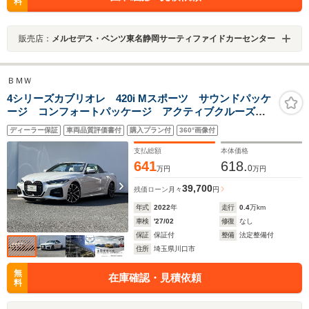
料
販売店：
メルセデス・ベンツ東名静岡サーティファイドカーセンター
ＢＭＷ
4シリーズカブリオレ 420i Mスポーツ サウンドパッケ
ージ コンフォートパッケージ アクティブクルーズコ
ントロール 地デジチューナー リアカメラ ハーマン
ディーラー保証
車両品質評価書付
購入プラン付
360°画像付
カードンスピーカー アンビエントライト 白革 ETC
車載器
支払総額
本体価格
641
618.
0
万円
万円
39,700
残価ローン
月々
円
年式
2022
年
走行
0.4
万km
車検
'27/02
修復
なし
保証
保証付
整備
法定整備付
住所
埼玉県川口市
無
在庫確認・見積依頼
料