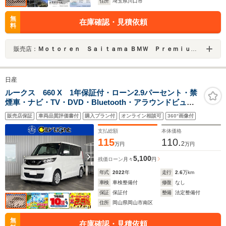
住所
埼玉県川口市
無
在庫確認・見積依頼
料
販売店：
Ｍｏｔｏｒｅｎ Ｓａｉｔａｍａ ＢＭＷ Ｐｒｅｍｉｕｍ Ｓｅｌｅｃｔｉｏｎ 川口
日産
ルークス 660 X 1年保証付・ローン2.9パーセント・禁
煙車・ナビ・TV・DVD・Bluetooth・アラウンドビュー
モニター・エマージェンシーブレーキ・アイドリングス
販売店保証
車両品質評価書付
購入プラン付
オンライン相談可
360°画像付
トップ・クリアランスソナー・パワースライドドア・ス
マートキー・ETC
支払総額
本体価格
115
110.
2
万円
万円
5,100
残価ローン
月々
円
年式
2022
年
走行
2.6
万km
車検
車検整備付
修復
なし
保証
保証付
整備
法定整備付
住所
岡山県岡山市南区
無
在庫確認・見積依頼