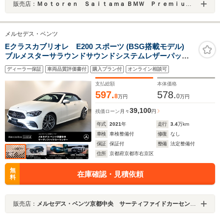
販売店：
Ｍｏｔｏｒｅｎ Ｓａｉｔａｍａ ＢＭＷ Ｐｒｅｍｉｕｍ Ｓｅｌｅｃｔｉｏｎ 川口
メルセデス・ベンツ
Eクラスカブリオレ E200 スポーツ (BSG搭載モデル)
ブルメスターサラウンドサウンドシステムレザーパッケ
ージレーダーセーフティパッケージETCパワーシートシ
ディーラー保証
車両品質評価書付
購入プラン付
オンライン相談可
ートヒーターヘッドアップディスプレイダイヤモンドホ
ワイト
支払総額
本体価格
597.
578.
8
0
万円
万円
39,100
残価ローン
月々
円
年式
2021
年
走行
3.4
万km
車検
車検整備付
修復
なし
保証
保証付
整備
法定整備付
住所
京都府京都市右京区
無
在庫確認・見積依頼
料
販売店：
メルセデス・ベンツ京都中央 サーティファイドカーセンター