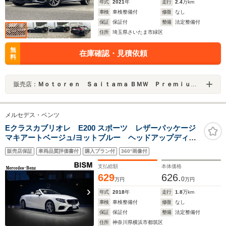
年式
2021
年
走行
2.4
万km
車検
車検整備付
修復
なし
保証
保証付
整備
法定整備付
住所
埼玉県さいたま市緑区
無
在庫確認・見積依頼
料
販売店：
Ｍｏｔｏｒｅｎ Ｓａｉｔａｍａ ＢＭＷ Ｐｒｅｍｉｕｍ Ｓｅｌｅｃｔｉｏｎ 浦和美園
メルセデス・ベンツ
Eクラスカブリオレ E200 スポーツ レザーパッケージ
マキアートベージュ/ヨットブルー ヘッドアップディス
プレイ 全周囲カメラ バリオルーフ レーダーセーフ
販売店保証
車両品質評価書付
購入プラン付
360°画像付
ティ パフュームアトマイザー ブルメスターサウン
ド AMG19インチホイール 禁煙
支払総額
本体価格
629
626.
0
万円
万円
年式
2018
年
走行
1.8
万km
車検
車検整備付
修復
なし
保証
保証付
整備
法定整備付
住所
神奈川県横浜市都筑区