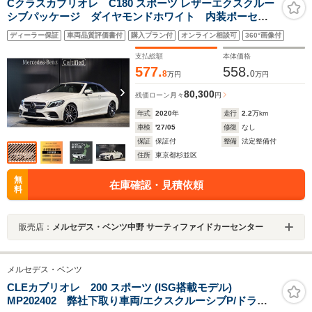
Cクラスカブリオレ C180 スポーツ レザーエクスクルー
シブパッケージ ダイヤモンドホワイト 内装ポーセレ
ン/ブラック レザーエクスクルーシブパッケージ ハイ
ディーラー保証
車両品質評価書付
購入プラン付
オンライン相談可
360°画像付
グロスブラックペイント19インチAMGマルチスポークア
ルミホイール AIR BODY CONTROLサス
支払総額
本体価格
577.
558.
8
0
万円
万円
80,300
残価ローン
月々
円
年式
2020
年
走行
2.2
万km
車検
'27/05
修復
なし
保証
保証付
整備
法定整備付
住所
東京都杉並区
無
在庫確認・見積依頼
料
販売店：
メルセデス・ベンツ中野 サーティファイドカーセンター
メルセデス・ベンツ
CLEカブリオレ 200 スポーツ (ISG搭載モデル)
MP202402 弊社下取り車両/エクスクルーシブP/ドライ