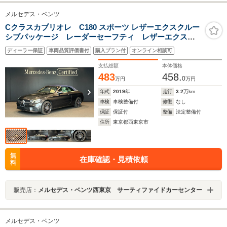
メルセデス・ベンツ
Cクラスカブリオレ C180 スポーツ レザーエクスクルー
シブパッケージ レーダーセーフティ レザーエクスク
ルーシブ 本革シート アンビエントライト スマート
ディーラー保証
車両品質評価書付
購入プラン付
オンライン相談可
キー キーレスゴー ヘッドアップディスプレイ エアバ
ランスパッケージ パフュームアトマイザー エアスカ
支払総額
本体価格
ーフ ETC2.0
483
458.
0
万円
万円
年式
2019
年
走行
3.2
万km
車検
車検整備付
修復
なし
保証
保証付
整備
法定整備付
住所
東京都西東京市
無
在庫確認・見積依頼
料
販売店：
メルセデス・ベンツ西東京 サーティファイドカーセンター
メルセデス・ベンツ