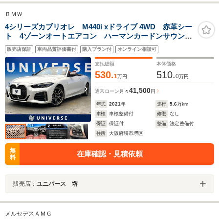
ＢＭＷ
4シリーズカブリオレ M440i xドライブ 4WD 赤革シー
ト 4ゾーンオートエアコン ハーマンカードンサウン
ド ヘッドアップディスプレイ レーザーライト 純正
販売店保証
車両品質評価書付
購入プラン付
オンライン相談可
19インチAW パワーバックドア ブルーブレーキキャリ
パー パドルシフト 禁煙車
支払総額
本体価格
530.
510.
1
0
万円
万円
41,500
通常ローン
月々
円
年式
2021
年
走行
5.6
万km
車検
車検整備付
修復
なし
保証
保証付
整備
法定整備付
住所
大阪府堺市堺区
無
在庫確認・見積依頼
料
販売店：
ユニバース 堺
メルセデスＡＭＧ