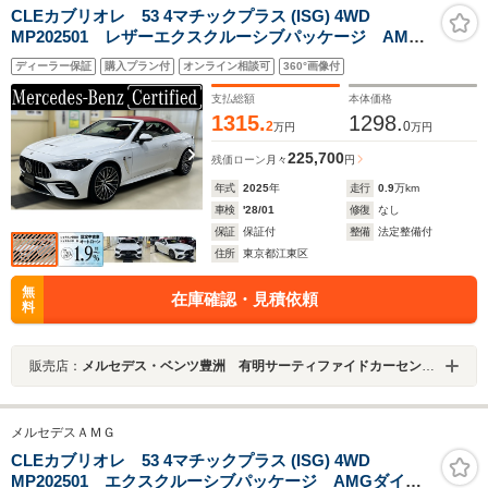
CLEカブリオレ 53 4マチックプラス (ISG) 4WD
MP202501 レザーエクスクルーシブパッケージ AMG
ダイナミックプラスパッケージ オパリスホワイト ナ
ディーラー保証
購入プラン付
オンライン相談可
360°画像付
ッパレザー:パワーレッド/ブラック レッドソフトトッ
プ 20インチAMGアルミホイール AMGレッドブレー
支払総額
本体価格
キキャリパー
1315.
1298.
2
0
万円
万円
225,700
残価ローン
月々
円
年式
2025
年
走行
0.9
万km
車検
'28/01
修復
なし
保証
保証付
整備
法定整備付
住所
東京都江東区
無
在庫確認・見積依頼
料
販売店：
メルセデス・ベンツ豊洲 有明サーティファイドカーセンター
メルセデスＡＭＧ
CLEカブリオレ 53 4マチックプラス (ISG) 4WD
MP202501 エクスクルーシブパッケージ AMGダイナ