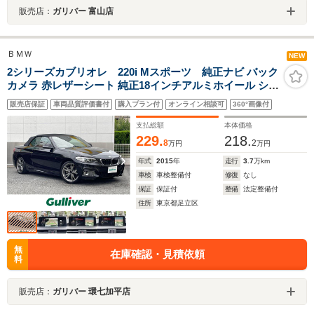
販売店：
ガリバー 富山店
ＢＭＷ
NEW
2シリーズカブリオレ 220i Mスポーツ 純正ナビ バック
カメラ 赤レザーシート 純正18インチアルミホイール シー
トヒーター パワーシート シートメモリー レーンディパー
販売店保証
車両品質評価書付
購入プラン付
オンライン相談可
360°画像付
チャー 前車接近警告 衝突回避被害軽減ブレーキ ミラー型
ドライブレコーダー
支払総額
本体価格
229.
218.
8
2
万円
万円
年式
2015
年
走行
3.7
万km
車検
車検整備付
修復
なし
保証
保証付
整備
法定整備付
住所
東京都足立区
無
在庫確認・見積依頼
料
販売店：
ガリバー 環七加平店