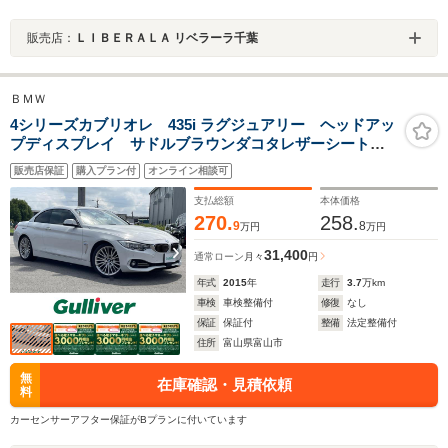
販売店：
ＬＩＢＥＲＡＬＡ リベラーラ千葉
ＢＭＷ
4シリーズカブリオレ 435i ラグジュアリー ヘッドアッ
プディスプレイ サドルブラウンダコタレザーシート
レーダークルーズコントロール 衝突軽減ブレーキ レ
販売店保証
購入プラン付
オンライン相談可
ーンキープ 純正ナビ フルセグTV BT MSV バック
カメラ 前後コーナーセンサー
支払総額
本体価格
270.
258.
9
8
万円
万円
31,400
通常ローン
月々
円
年式
2015
年
走行
3.7
万km
車検
車検整備付
修復
なし
保証
保証付
整備
法定整備付
住所
富山県富山市
無
在庫確認・見積依頼
料
カーセンサーアフター保証がBプランに付いています