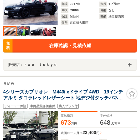
年式
2017
年
走行
1.7
万km
車検
'28/06
修復
なし
保証
保証付
整備
法定整備無
住所
東京都大田区
無
在庫確認・見積依頼
料
販売店：
ｒａｃ ｔｏｋｙｏ
ＢＭＷ
4シリーズカブリオレ M440i xドライブ 4WD 19インチ
アルミ タコラレッドレザーシート 地デジ付タッチパネル
式HDDナビ Mスポーツブレーキ レーザーライト ピアノブ
ディーラー保証
車両品質評価書付
購入プラン付
ラックトリム ウインドウディフレクター
支払総額
本体価格
673
648.
0
万円
万円
23,400
残価ローン
月々
円