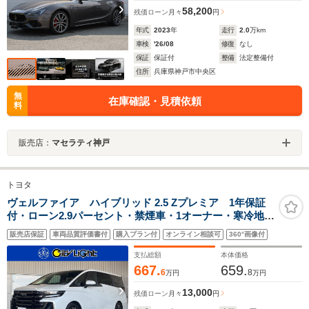
58,200
残価ローン
月々
円
年式
2023
年
走行
2.0
万km
車検
'26/08
修復
なし
保証
保証付
整備
法定整備付
住所
兵庫県神戸市中央区
無
在庫確認・見積依頼
料
販売店：
マセラティ神戸
トヨタ
ヴェルファイア ハイブリッド 2.5 Zプレミア 1年保証
付・ローン2.9パーセント・禁煙車・1オーナー・寒冷地仕
様・デジタルインナーミラー・ムーンルーフ・パノラミ
販売店保証
車両品質評価書付
購入プラン付
オンライン相談可
360°画像付
ックビューモニター・トヨタセーフティ・トヨタチーム
メイト・クルーズコントロール・ドラレコ
支払総額
本体価格
667.
659.
6
8
万円
万円
13,000
残価ローン
月々
円