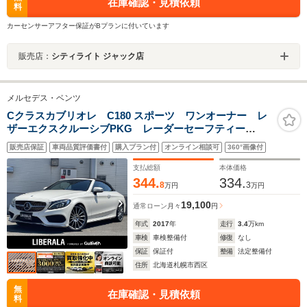
在庫確認・見積依頼
料
カーセンサーアフター保証がBプランに付いています
販売店：
シティライト ジャック店
メルセデス・ベンツ
Cクラスカブリオレ C180 スポーツ ワンオーナー レ
ザーエクスクルーシブPKG レーダーセーフティー
PKG パークトロニック アクティブパーキングアシス
販売店保証
車両品質評価書付
購入プラン付
オンライン相談可
360°画像付
ト メモリーシート シートヒーター 純正ナビ フル
セグTV バックカメラ ETC2.0 ACC BSM
支払総額
本体価格
344.
334.
8
3
万円
万円
19,100
通常ローン
月々
円
年式
2017
年
走行
3.4
万km
車検
車検整備付
修復
なし
保証
保証付
整備
法定整備付
住所
北海道札幌市西区
無
在庫確認・見積依頼
料