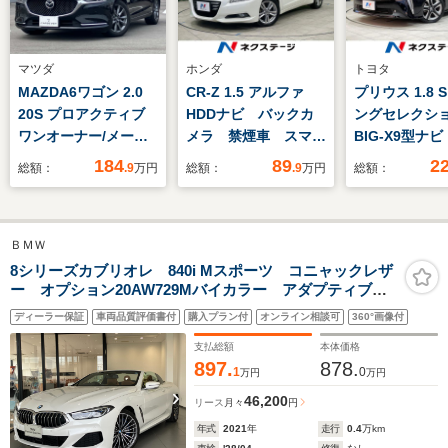
マツダ
ホンダ
トヨタ
MAZDA6ワゴン 2.0
CR-Z 1.5 アルファ
プリウス 1.8 
20S プロアクティブ
HDDナビ バックカ
ングセレクシ
ワンオーナー/メーカ
メラ 禁煙車 スマー
BIG-X9型ナ
ーナビ/BOSEサウン
トキー HIDヘッドラ
ラミックビュ
184
89
2
総額：
.9
万円
総額：
.9
万円
総額：
ド/フルセグTV/BTオ
イト ビルトイン
ー セーフテ
ーディオ/DVD・CD再
ETC クルコン 純正
ス レーダー
生/全方位カメラ/純正
16インチアルミ オ
ズ 禁煙車 
ＢＭＷ
17インチAW/LEDヘッ
ートライト オートエ
ーター オー
ドライト前席シートヒ
アコン CD DVD再
クハイビー
8シリーズカブリオレ 840i Mスポーツ コニャックレザ
ー オプション20AW729Mバイカラー アダプティブM
ーター/ヒートステア
生 地デジ パドルシ
Bluetooth
サス レーザーライト パーキングアシストプラス ス
リング/運転席パワー
フト 盗難防止
セグTV ET
ディーラー保証
車両品質評価書付
購入プラン付
オンライン相談可
360°画像付
テアリングサポート エアカラー クラフテッドクリス
シート/ルーフレール/
ートキー
タルフィニッシュ ソフトクローズドア
支払総額
本体価格
スマートキー
897.
878.
1
0
万円
万円
46,200
リース
月々
円
年式
2021
年
走行
0.4
万km