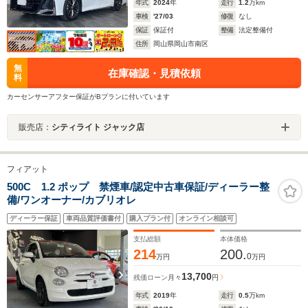
年式
2024
年
走行
1.2
万km
車検
'27/03
修復
なし
保証
保証付
整備
法定整備付
住所
岡山県岡山市南区
無
在庫確認・見積依頼
料
カーセンサーアフター保証がBプランに付いています
販売店：
シティライト ジャック店
フィアット
500C 1.2 ポップ 禁煙車/認定中古車保証/ディーラー整
備/ワンオーナー/カブリオレ
ディーラー保証
車両品質評価書付
購入プラン付
オンライン相談可
支払総額
本体価格
214
200.
0
万円
万円
13,700
残価ローン
月々
円
年式
2019
年
走行
0.5
万km