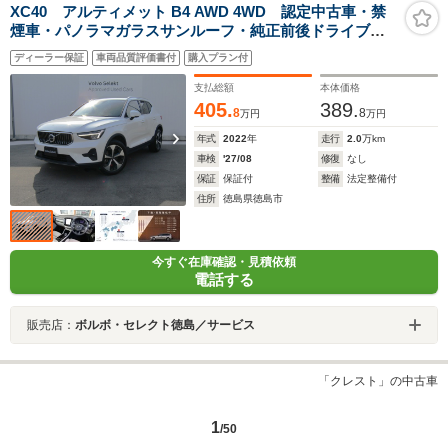
XC40 アルティメット B4 AWD 4WD 認定中古車・禁
煙車・パノラマガラスサンルーフ・純正前後ドライブレ
コーダーアドバンス・白革・前後シートヒーター・ステ
ディーラー保証
車両品質評価書付
購入プラン付
アリングヒーター・電動パワーテールゲート・Googleナ
ビ・全方位モニター
支払総額
本体価格
405.
389.
8
8
万円
万円
年式
2022
年
走行
2.0
万km
車検
'27/08
修復
なし
保証
保証付
整備
法定整備付
住所
徳島県徳島市
今すぐ在庫確認・見積依頼
電話する
販売店：
ボルボ・セレクト徳島／サービス
「クレスト」の中古車
1
/50