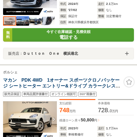
年式
2024
年
走行
2.1
万km
車検
'27/02
修復
なし
保証
保証付
整備
法定整備付
住所
神奈川県横浜市都筑区
今すぐ在庫確認・見積依頼
無
電話する
料
販売店：
Ｄｕｔｔｏｎ Ｏｎｅ 横浜港北
ポルシェ
マカン PDK 4WD 1オーナー スポーツクロノパッケー
ジ シートヒーター エントリー&ドライブ カラークレスト
ホイールキャップ サラウンドビューカメラ LEDヘッドラ
販売店保証
車両品質評価書付
オンライン相談可
360°画像付
イト 純正ナビゲーションシステム ブラックインテリア
支払総額
本体価格
748
728.
0
万円
万円
50,800
残価ローン
月々
円
年式
2023
年
走行
1.7
万km
車検
車検整備付
修復
なし