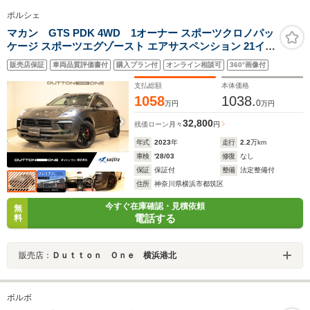
ポルシェ
マカン GTS PDK 4WD 1オーナー スポーツクロノパッ
ケージ スポーツエグゾースト エアサスペンション 21イン
チRSスパイダーAW エントリー&ドライブ レザーインテ
販売店保証
車両品質評価書付
購入プラン付
オンライン相談可
360°画像付
リアPKG メモリー付パワーシート サラウンドビューカメ
ラ シートヒーター
支払総額
本体価格
1058
1038.
0
万円
万円
32,800
残価ローン
月々
円
年式
2023
年
走行
2.2
万km
車検
'28/03
修復
なし
保証
保証付
整備
法定整備付
住所
神奈川県横浜市都筑区
今すぐ在庫確認・見積依頼
無
電話する
料
販売店：
Ｄｕｔｔｏｎ Ｏｎｅ 横浜港北
ボルボ