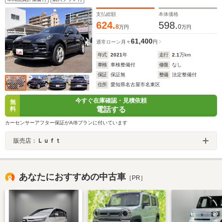
ク シートベンチレーション レーンチェンジアシスト
支払総額
本体価格
624.
598.
8
0
万円
万円
61,400
通常ローン
月々
円
年式
2021
年
走行
2.1
万km
車検
車検整備付
修復
なし
保証
保証無
整備
法定整備付
住所
愛知県名古屋市名東区
今すぐ在庫確認・見積依頼
無
電話する
料
カーセンサーアフター保証がA/Bプランに付いています
販売店：
Ｌｕｆｔ
あなたにおすすめの中古車
［PR］