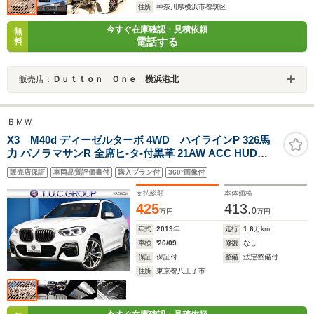
住所
神奈川県横浜市都筑区
今すぐ在庫確認・見積依頼
無
電話する
料
販売店：
Ｄｕｔｔｏｎ Ｏｎｅ 横浜港北
ＢＭＷ
X3 M40d ディーゼルターボ 4WD ハイラインP 326馬
力 パノラマサンR 全席ヒ-タ-付黒革 21AW ACC HUD
LEDヘッドライト Mスポ-ツブレ-キ&デフ タッチパネルナ
販売店保証
車両品質評価書付
購入プラン付
360°画像付
ビ フルセグTV 全周囲カメラ3Dビュ- 電動Rゲ-ト ワイヤ
レス充電 液晶メ-タ- 2年保証
支払総額
本体価格
425
413.
0
万円
万円
年式
2019
年
走行
1.6
万km
車検
'26/09
修復
なし
保証
保証付
整備
法定整備付
住所
東京都八王子市