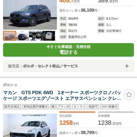
405.
389.
7
8
万円
万円
36,100
通常ローン
月々
円
年式
2019
年
走行
3.1
万km
車検
'26/10
修復
なし
保証
保証付
整備
法定整備付
住所
愛媛県松山市
今すぐ在庫確認・見積依頼
電話する
販売店：
ボルボ・セレクト松山／サービス
ポルシェ
マカン GTS PDK 4WD 1オーナー スポーツクロノパッ
ケージ スポーツエグゾースト エアサスペンション クレヨ
ン 14WAYパワーシート シートヒーター シートベンチレ
販売店保証
車両品質評価書付
購入プラン付
オンライン相談可
360°画像付
ーション ベージュインテリア サンルーフ BOSEサウンド
レッドキャリパー
支払総額
本体価格
1258
1238.
0
万円
万円
38,700
残価ローン
月々
円