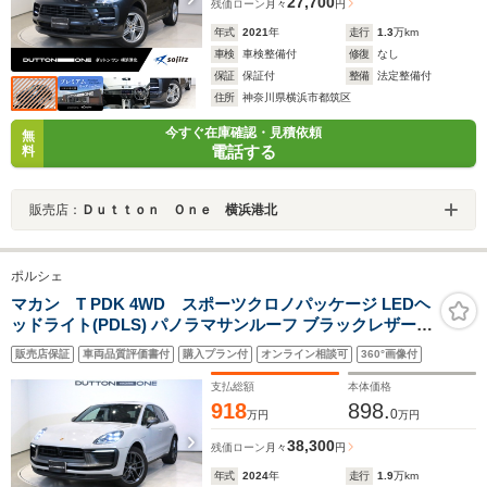
27,700
残価ローン
月々
円
年式
2021
年
走行
1.3
万km
車検
車検整備付
修復
なし
保証
保証付
整備
法定整備付
住所
神奈川県横浜市都筑区
今すぐ在庫確認・見積依頼
無
電話する
料
販売店：
Ｄｕｔｔｏｎ Ｏｎｅ 横浜港北
ポルシェ
マカン T PDK 4WD スポーツクロノパッケージ LEDヘ
ッドライト(PDLS) パノラマサンルーフ ブラックレザー
ポルシェエンボスヘッドレスト シートヒーター デジタル
販売店保証
車両品質評価書付
購入プラン付
オンライン相談可
360°画像付
インナーミラー サラウンドビューカメラ 純正ナビゲーシ
ョン
支払総額
本体価格
918
898.
0
万円
万円
38,300
残価ローン
月々
円
年式
2024
年
走行
1.9
万km