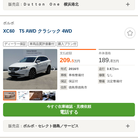
販売店：
Ｄｕｔｔｏｎ Ｏｎｅ 横浜港北
ボルボ
XC60 T5 AWD クラシック 4WD
ディーラー保証
車両品質評価書付
購入プラン付
支払総額
本体価格
209.
189.
5
8
万円
万円
年式
2016
年
走行
3.8
万km
車検
車検整備付
修復
なし
保証
保証付
整備
法定整備付
住所
徳島県徳島市
今すぐ在庫確認・見積依頼
電話する
販売店：
ボルボ・セレクト徳島／サービス