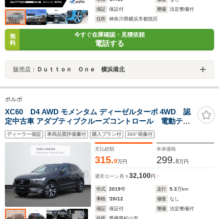
保証
保証付
整備
法定整備付
住所
神奈川県横浜市都筑区
今すぐ在庫確認・見積依頼
無
電話する
料
販売店：
Ｄｕｔｔｏｎ Ｏｎｅ 横浜港北
ボルボ
XC60 D4 AWD モメンタム ディーゼルターボ 4WD 認
定中古車 アダプティブクルーズコントロール 電動テー
ルゲート シートヒーターハンドルヒーター 全方位カメ
ディーラー保証
車両品質評価書付
購入プラン付
360°画像付
ラ
支払総額
本体価格
315.
299.
9
8
万円
万円
32,100
通常ローン
月々
円
年式
2019
年
走行
5.3
万km
車検
'26/12
修復
なし
保証
保証付
整備
法定整備付
住所
愛媛県松山市