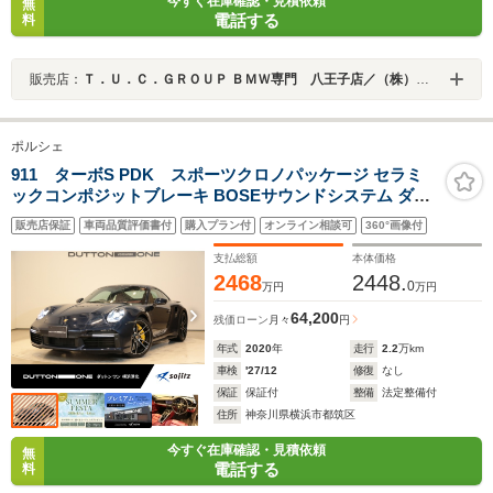
今すぐ在庫確認・見積依頼
無
電話する
料
販売店：
Ｔ．Ｕ．Ｃ．ＧＲＯＵＰ ＢＭＷ専門 八王子店／（株）ヘリックス
ポルシェ
911 ターボS PDK スポーツクロノパッケージ セラミ
ックコンポジットブレーキ BOSEサウンドシステム ダイ
ナミックシャシーコントロール 18WAYパワーシート レザ
販売店保証
車両品質評価書付
購入プラン付
オンライン相談可
360°画像付
ーインテリア シートヒーター 電動格納サイドミラー シー
トヒーター
支払総額
本体価格
2468
2448.
0
万円
万円
64,200
残価ローン
月々
円
年式
2020
年
走行
2.2
万km
車検
'27/12
修復
なし
保証
保証付
整備
法定整備付
住所
神奈川県横浜市都筑区
今すぐ在庫確認・見積依頼
無
電話する
料