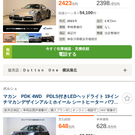
2423
2398.
0
万円
万円
54,100
残価ローン
月々
円
年式
2021
年
走行
1.9
万km
車検
車検整備付
修復
なし
保証
保証付
整備
法定整備付
住所
神奈川県横浜市都筑区
今すぐ在庫確認・見積依頼
無
電話する
料
販売店：
Ｄｕｔｔｏｎ Ｏｎｅ 横浜港北
ポルシェ
マカン PDK 4WD PDLS付きLEDヘッドライト 19イン
チマカンデザインアルミホイール シートヒーター パワー
ステアリングプラス パワーバックドア プライバシーガラ
販売店保証
車両品質評価書付
購入プラン付
オンライン相談可
360°画像付
ス ドライバーメモリーパッケージ パワーシート 360度カ
メラ
支払総額
本体価格
648
628.
0
万円
万円