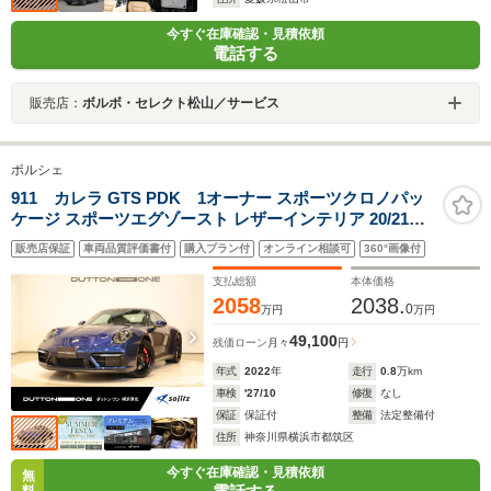
今すぐ在庫確認・見積依頼
電話する
販売店：
ボルボ・セレクト松山／サービス
ポルシェ
911 カレラ GTS PDK 1オーナー スポーツクロノパッ
ケージ スポーツエグゾースト レザーインテリア 20/21イ
ンチターボSアルミホイール(サテンブラック) パワステプ
販売店保証
車両品質評価書付
購入プラン付
オンライン相談可
360°画像付
ラス PORSCHEクレストエンボスヘッドレスト シートヒ
ーター 全周囲カメラ
支払総額
本体価格
2058
2038.
0
万円
万円
49,100
残価ローン
月々
円
年式
2022
年
走行
0.8
万km
車検
'27/10
修復
なし
保証
保証付
整備
法定整備付
住所
神奈川県横浜市都筑区
今すぐ在庫確認・見積依頼
無
料