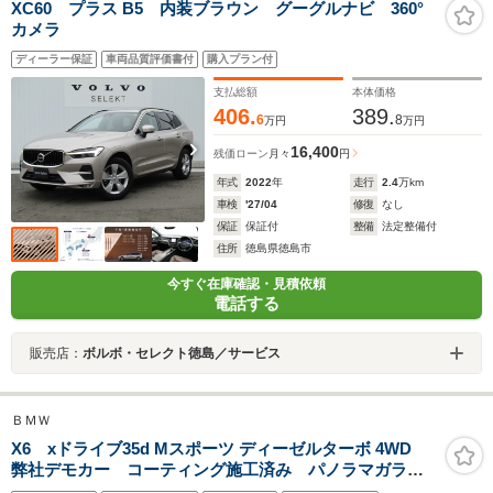
XC60 プラス B5 内装ブラウン グーグルナビ 360°
カメラ
ディーラー保証
車両品質評価書付
購入プラン付
支払総額
本体価格
406.
389.
6
8
万円
万円
16,400
残価ローン
月々
円
年式
2022
年
走行
2.4
万km
車検
'27/04
修復
なし
保証
保証付
整備
法定整備付
住所
徳島県徳島市
今すぐ在庫確認・見積依頼
電話する
販売店：
ボルボ・セレクト徳島／サービス
ＢＭＷ
X6 xドライブ35d Mスポーツ ディーゼルターボ 4WD
弊社デモカー コーティング施工済み パノラマガラス
サンルーフ