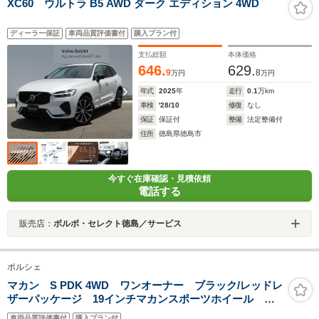
XC60 ウルトラ B5 AWD ダーク エディション 4WD
ディーラー保証
車両品質評価書付
購入プラン付
支払総額
本体価格
646.
629.
9
8
万円
万円
年式
2025
年
走行
0.1
万km
車検
'28/10
修復
なし
保証
保証付
整備
法定整備付
住所
徳島県徳島市
今すぐ在庫確認・見積依頼
電話する
販売店：
ボルボ・セレクト徳島／サービス
ポルシェ
マカン S PDK 4WD ワンオーナー ブラック/レッドレ
ザーパッケージ 19インチマカンスポーツホイール ス
ポーツクロノパッケージ ジェットブラックメタリッ
車両品質評価書付
購入プラン付