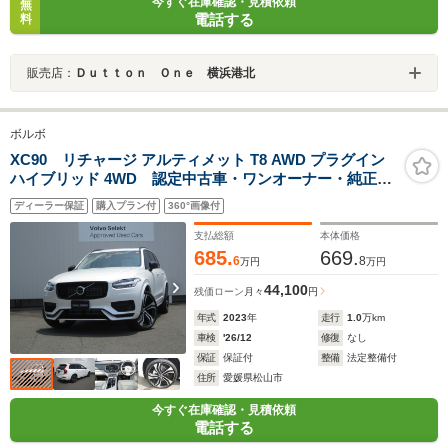
今すぐ在庫確認・見積依頼
無
電話する
料
販売店：
Ｄｕｔｔｏｎ Ｏｎｅ 横浜港北
ボルボ
XC90 リチャージ アルティメット T8 AWD プラグイン
ハイブリッド 4WD 認定中古車・ワンオーナー・純正ド
ラレコ・グーグル搭載・B&W プレミアムサウンドシステ
ディーラー保証
購入プラン付
360°画像付
ム・22インチ純正AW・パノラマガラスサンルーフ・ステ
アリングホイールヒーター
支払総額
本体価格
685.
669.
6
8
万円
万円
44,100
残価ローン
月々
円
年式
2023
年
走行
1.0
万km
車検
'26/12
修復
なし
保証
保証付
整備
法定整備付
住所
愛媛県松山市
今すぐ在庫確認・見積依頼
電話する