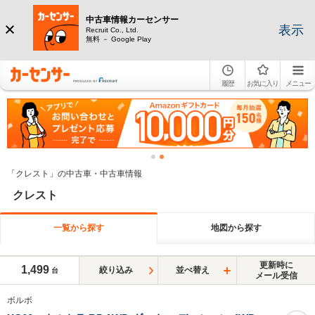
中古車情報カーセンサー
表示
Recruit Co., Ltd.
無料 － Google Play
履歴
お気に入り
メニュー
「クレスト」の中古車・中古車情報
クレスト
一覧から探す
地図から探す
更新時に
1,499
絞り込み
並べ替え
台
メール受信
ボルボ