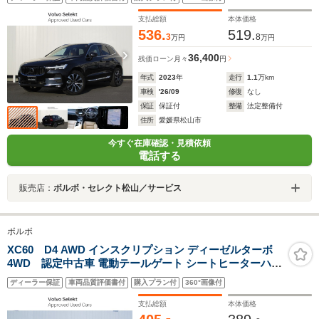
テイメントシステム・360°ビューカメラ・電動パワーテ
ールゲート
支払総額
本体価格
536.
519.
3
8
万円
万円
36,400
残価ローン
月々
円
年式
2023
年
走行
1.1
万km
車検
'26/09
修復
なし
保証
保証付
整備
法定整備付
住所
愛媛県松山市
今すぐ在庫確認・見積依頼
電話する
販売店：
ボルボ・セレクト松山／サービス
ボルボ
XC60 D4 AWD インスクリプション ディーゼルターボ
4WD 認定中古車 電動テールゲート シートヒーターハン
ドルヒーター シートクーラー 全方位カメラ
ディーラー保証
車両品質評価書付
購入プラン付
360°画像付
支払総額
本体価格