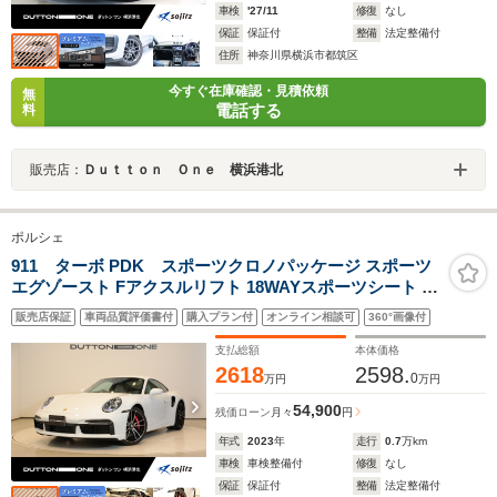
車検
'27/11
修復
なし
保証
保証付
整備
法定整備付
住所
神奈川県横浜市都筑区
今すぐ在庫確認・見積依頼
無
電話する
料
販売店：
Ｄｕｔｔｏｎ Ｏｎｅ 横浜港北
ポルシェ
911 ターボ PDK スポーツクロノパッケージ スポーツ
エグゾースト Fアクスルリフト 18WAYスポーツシート カ
ラハリレザー シートヒーター/ベンチレーション 20/21イ
販売店保証
車両品質評価書付
購入プラン付
オンライン相談可
360°画像付
ンチ911ターボAW カラークレストAWキャップ サラウン
ドビューカメラ
支払総額
本体価格
2618
2598.
0
万円
万円
54,900
残価ローン
月々
円
年式
2023
年
走行
0.7
万km
車検
車検整備付
修復
なし
保証
保証付
整備
法定整備付