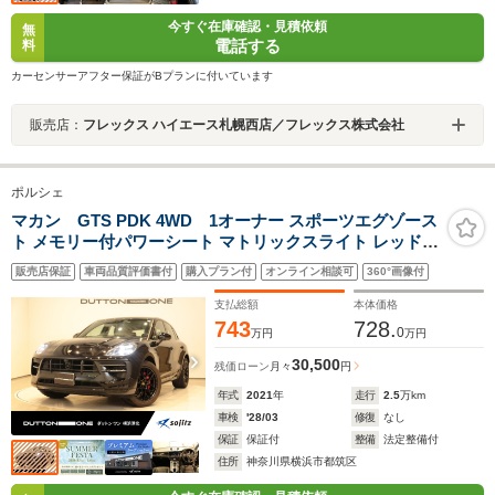
今すぐ在庫確認・見積依頼
無
電話する
料
カーセンサーアフター保証がBプランに付いています
販売店：
フレックス ハイエース札幌西店／フレックス株式会社
ポルシェ
マカン GTS PDK 4WD 1オーナー スポーツエグゾース
ト メモリー付パワーシート マトリックスライト レッドシ
ートベルト カラークレストホイールキャップ シートヒー
販売店保証
車両品質評価書付
購入プラン付
オンライン相談可
360°画像付
ター レッドキャリパー サラウンドビューカメラ 純正ナビ
ゲーション
支払総額
本体価格
743
728.
0
万円
万円
30,500
残価ローン
月々
円
年式
2021
年
走行
2.5
万km
車検
'28/03
修復
なし
保証
保証付
整備
法定整備付
住所
神奈川県横浜市都筑区