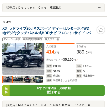
販売店：
Ｄｕｔｔｏｎ Ｏｎｅ 横浜港北
ＢＭＷ
X3 xドライブ20d Mスポーツ ディーゼルターボ 4WD
地デジ付タッチパネル式HDDナビ フロント+サイド+バッ
ク+トップビューカメラ ACC ライブコックピット シート
ディーラー保証
車両品質評価書付
購入プラン付
ヒーター リアシートバックレストアジャストメント
支払総額
本体価格
414
389.
0
万円
万円
35,100
通常ローン
月々
円
年式
2021
年
走行
2.8
万km
車検
'26/09
修復
なし
保証
保証付
整備
法定整備付
住所
埼玉県さいたま市緑区
今すぐ在庫確認・見積依頼
無
電話する
料
販売店：
Ｍｏｔｏｒｅｎ Ｓａｉｔａｍａ ＢＭＷ Ｐｒｅｍｉｕｍ Ｓｅｌｅｃｔｉｏｎ 浦和美園