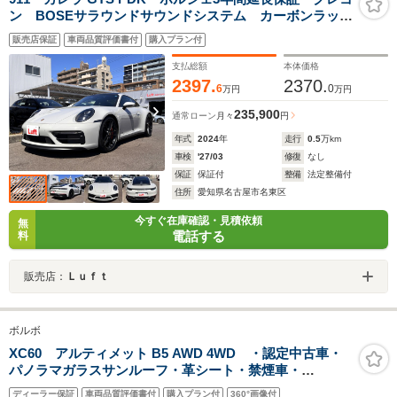
ン BOSEサラウンドサウンドシステム カーボンラッピ
ングルーフ プライバシーガラス ライトデザインパッ
販売店保証
車両品質評価書付
購入プラン付
ケージ パワーステアリングプラス
支払総額
本体価格
2397.
2370.
6
0
万円
万円
235,900
通常ローン
月々
円
年式
2024
年
走行
0.5
万km
車検
'27/03
修復
なし
保証
保証付
整備
法定整備付
住所
愛知県名古屋市名東区
今すぐ在庫確認・見積依頼
無
電話する
料
販売店：
Ｌｕｆｔ
ボルボ
XC60 アルティメット B5 AWD 4WD ・認定中古車・
パノラマガラスサンルーフ・革シート・禁煙車・
harman/kardonプレミアムオーディオ・Googleインフォ
ディーラー保証
車両品質評価書付
購入プラン付
360°画像付