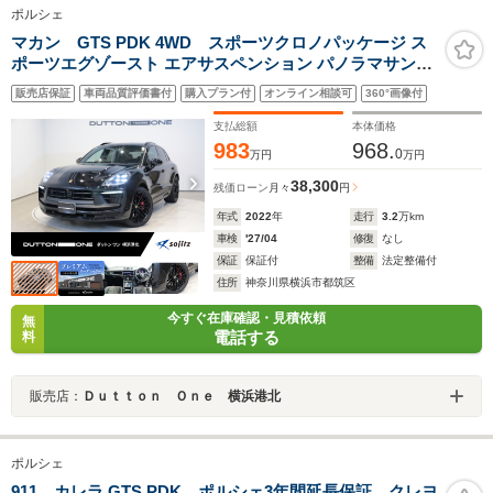
ポルシェ
マカン GTS PDK 4WD スポーツクロノパッケージ ス
ポーツエグゾースト エアサスペンション パノラマサンル
ーフ 21インチRSスパイダーデザインAW シートヒーター
販売店保証
車両品質評価書付
購入プラン付
オンライン相談可
360°画像付
エントリー&ドライブ PDLSプラス サラウンドビューカ
メラ 純正ナビ
支払総額
本体価格
983
968.
0
万円
万円
38,300
残価ローン
月々
円
年式
2022
年
走行
3.2
万km
車検
'27/04
修復
なし
保証
保証付
整備
法定整備付
住所
神奈川県横浜市都筑区
今すぐ在庫確認・見積依頼
無
電話する
料
販売店：
Ｄｕｔｔｏｎ Ｏｎｅ 横浜港北
ポルシェ
911 カレラ GTS PDK ポルシェ3年間延長保証 クレヨ