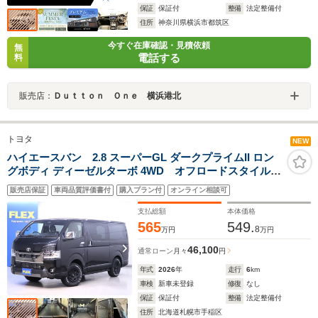
保証
保証付
整備
法定整備付
住所
神奈川県横浜市都筑区
今すぐ在庫確認・見積依頼
無
電話する
料
販売店：
Ｄｕｔｔｏｎ Ｏｎｅ 横浜港北
トヨタ
NEW
ハイエースバン 2.8 スーパーGL ダークプライムII ロン
グボディ ディーゼルターボ 4WD オフロードスタイル
PKG
販売店保証
車両品質評価書付
購入プラン付
オンライン相談可
支払総額
本体価格
565
549.
8
万円
万円
46,100
通常ローン
月々
円
年式
2026
年
走行
6
km
車検
新車未登録
修復
なし
保証
保証付
整備
法定整備付
住所
北海道札幌市手稲区