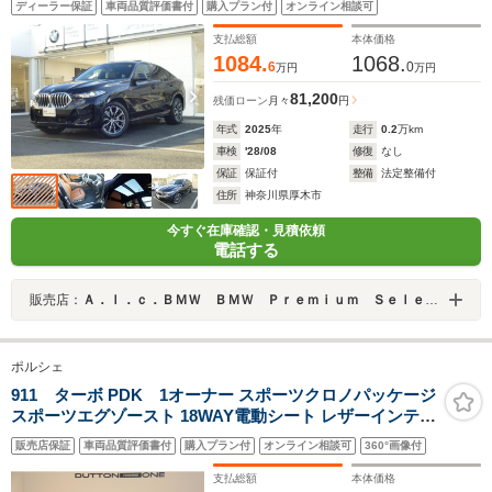
ディーラー保証
車両品質評価書付
購入プラン付
オンライン相談可
支払総額
本体価格
1084.
1068.
6
0
万円
万円
81,200
残価ローン
月々
円
年式
2025
年
走行
0.2
万km
車検
'28/08
修復
なし
保証
保証付
整備
法定整備付
住所
神奈川県厚木市
今すぐ在庫確認・見積依頼
電話する
販売店：
Ａ．ｌ．ｃ．ＢＭＷ ＢＭＷ Ｐｒｅｍｉｕｍ Ｓｅｌｅｃｔｉｏｎ 厚木 ／（株）ＡＬＣ Ｍｏｔｏｒｅｎ
ポルシェ
911 ターボ PDK 1オーナー スポーツクロノパッケージ
スポーツエグゾースト 18WAY電動シート レザーインテリ
ア/クレヨンステッチ PASM付スポーツサスペンション
販売店保証
車両品質評価書付
購入プラン付
オンライン相談可
360°画像付
PDLSプラス BOSEサウンド シートヒーター カラークレ
ストAWキャップ
支払総額
本体価格