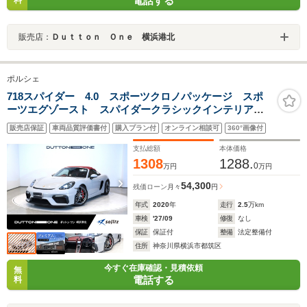
電話する
販売店：
Ｄｕｔｔｏｎ Ｏｎｅ 横浜港北
ポルシェ
718スパイダー 4.0 スポーツクロノパッケージ スポ
ーツエグゾースト スパイダークラシックインテリア
ボディクレヨン色 サテンプラチナ21インチAW 電動格
販売店保証
車両品質評価書付
購入プラン付
オンライン相談可
360°画像付
納ミラー シートヒーター レッドルーフ クルーズコ
ントロール
支払総額
本体価格
1308
1288.
0
万円
万円
54,300
残価ローン
月々
円
年式
2020
年
走行
2.5
万km
車検
'27/09
修復
なし
保証
保証付
整備
法定整備付
住所
神奈川県横浜市都筑区
今すぐ在庫確認・見積依頼
無
電話する
料