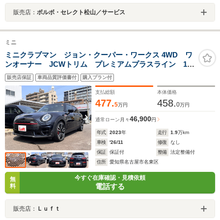
販売店：
ボルボ・セレクト松山／サービス
ミニ
ミニクラブマン ジョン・クーパー・ワークス 4WD ワ
ンオーナー JCWトリム プレミアムプラスライン 19
インチアロイホイール ピアノブラックエクステリア
販売店保証
車両品質評価書付
購入プラン付
ダイナミカレザーJCWスポーツシート スマートフォン
インテグレーション ドライビングアシスト
支払総額
本体価格
477.
458.
5
0
万円
万円
46,900
通常ローン
月々
円
年式
2023
年
走行
1.9
万km
車検
'26/11
修復
なし
保証
保証付
整備
法定整備付
住所
愛知県名古屋市名東区
今すぐ在庫確認・見積依頼
無
電話する
料
販売店：
Ｌｕｆｔ