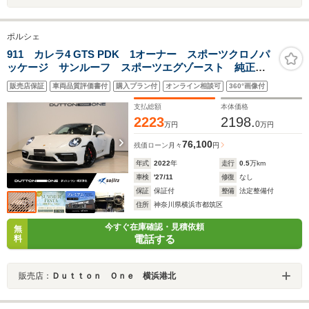
ポルシェ
911 カレラ4 GTS PDK 1オーナー スポーツクロノパ
ッケージ サンルーフ スポーツエグゾースト 純正ナ
ビ サラウンドビューカメラ シートヒーター クルー
販売店保証
車両品質評価書付
購入プラン付
オンライン相談可
360°画像付
ズコントロール パワーシート 純正20/21インチAW
ライトデザインPKG
支払総額
本体価格
2223
2198.
0
万円
万円
76,100
残価ローン
月々
円
年式
2022
年
走行
0.5
万km
車検
'27/11
修復
なし
保証
保証付
整備
法定整備付
住所
神奈川県横浜市都筑区
今すぐ在庫確認・見積依頼
無
電話する
料
販売店：
Ｄｕｔｔｏｎ Ｏｎｅ 横浜港北