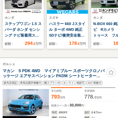
ホンダ
スズキ
ホンダ
ステップワゴン 1.5 ス
ハスラー 660 Jスタイ
N-BOX 660 
パーダ ホンダ センシ
ル ターボ 4WD 純正
ビ Rカメラ
ング ナビ装着用スペ
SDナビ/衝突安全装置/
トゥース フ
シャルパッケージ
シートヒーター 前席/
TV
294
178
1
総額：
.6
万円
総額：
.8
万円
総額：
+ETC車載器(ナビゲー
全方位モニター用カメ
ション連動)Honda
ラ/車線逸脱防止支援
SENSINGリア左側パ
システム/ドライブレ
ポルシェ
ワースライドドア+ス
コーダー 前後/ヘッド
ライドドア・イージー
ランプ LED/USBジャ
マカン S PDK 4WD マイアミブルー スポーツクロノパ
ッケージ エアサスペンション PADM シートヒーター
クローザー(リア両側)
ック/Bluetooth接続
PDLSプラス 21インチAW(ボディ同色) カラークレストホ
販売店保証
車両品質評価書付
購入プラン付
オンライン相談可
360°画像付
イールキャップ エントリー&ドライブ メモリー付パワー
シート
支払総額
本体価格
793
778.
0
万円
万円
30,000
残価ローン
月々
円
年式
2022
年
走行
2.6
万km
車検
'27/10
修復
なし