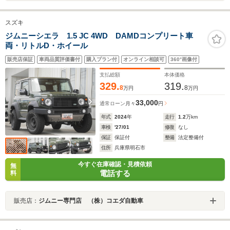
スズキ
ジムニーシエラ 1.5 JC 4WD DAMDコンプリート車
両・リトルD・ホイール
販売店保証
車両品質評価書付
購入プラン付
オンライン相談可
360°画像付
支払総額
本体価格
329.
319.
8
8
万円
万円
33,000
通常ローン
月々
円
年式
2024
年
走行
1.2
万km
車検
'27/01
修復
なし
保証
保証付
整備
法定整備付
住所
兵庫県明石市
今すぐ在庫確認・見積依頼
無
電話する
料
販売店：
ジムニー専門店 （株）コエダ自動車