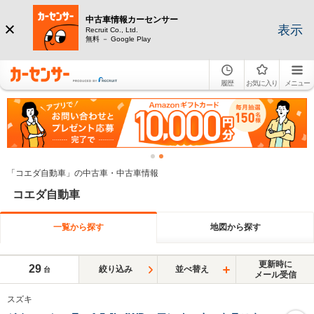
中古車情報カーセンサー
表示
Recruit Co., Ltd.
無料 － Google Play
履歴
お気に入り
メニュー
「コエダ自動車」の中古車・中古車情報
コエダ自動車
一覧から探す
地図から探す
更新時に
29
絞り込み
並べ替え
台
メール受信
スズキ