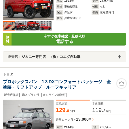
年式
1993
年
走行
27.0
万km
車検
車検整備付
修復
なし
保証
保証付
整備
法定整備付
住所
兵庫県明石市
今すぐ在庫確認・見積依頼
無
電話する
料
販売店：
ジムニー専門店 （株）コエダ自動車
トヨタ
プロボックスバン 1.3 DXコンフォートパッケージ 全
塗装・リフトアップ・ルーフキャリア
販売店保証
購入プラン付
オンライン相談可
支払総額
本体価格
129.
119.
8
8
万円
万円
13,000
通常ローン
月々
円
年式
2014
年
走行
7.5
万km