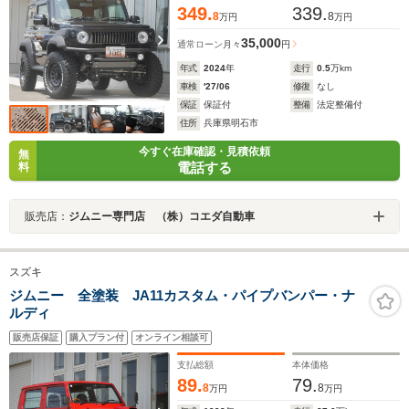
349.
339.
8
8
万円
万円
35,000
通常ローン
月々
円
年式
2024
年
走行
0.5
万km
車検
'27/06
修復
なし
保証
保証付
整備
法定整備付
住所
兵庫県明石市
今すぐ在庫確認・見積依頼
無
電話する
料
販売店：
ジムニー専門店 （株）コエダ自動車
スズキ
ジムニー 全塗装 JA11カスタム・パイプバンパー・ナ
ルディ
販売店保証
購入プラン付
オンライン相談可
支払総額
本体価格
89.
79.
8
8
万円
万円