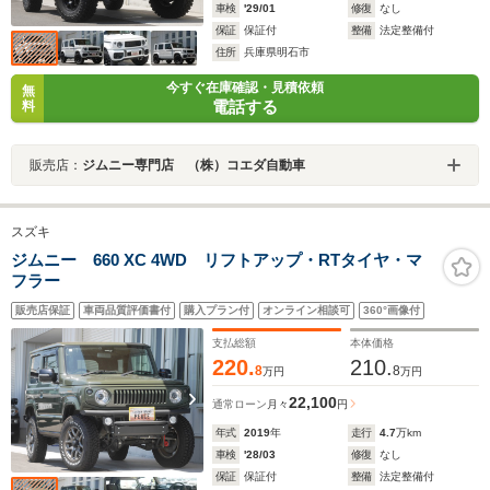
車検
'29/01
修復
なし
保証
保証付
整備
法定整備付
住所
兵庫県明石市
今すぐ在庫確認・見積依頼
無
電話する
料
販売店：
ジムニー専門店 （株）コエダ自動車
スズキ
ジムニー 660 XC 4WD リフトアップ・RTタイヤ・マ
フラー
販売店保証
車両品質評価書付
購入プラン付
オンライン相談可
360°画像付
支払総額
本体価格
220.
210.
8
8
万円
万円
22,100
通常ローン
月々
円
年式
2019
年
走行
4.7
万km
車検
'28/03
修復
なし
保証
保証付
整備
法定整備付