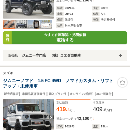
通常ローン
月々
円
年式
2026
年
走行
28
km
車検
'29/03
修復
なし
保証
保証付
整備
法定整備付
住所
兵庫県明石市
今すぐ在庫確認・見積依頼
無
電話する
料
販売店：
ジムニー専門店 （株）コエダ自動車
スズキ
ジムニーノマド 1.5 FC 4WD ノマドカスタム・リフト
アップ・未使用車
販売店保証
車両品質評価書付
購入プラン付
オンライン相談可
360°画像付
支払総額
本体価格
419.
409.
8
8
万円
万円
42,100
通常ローン
月々
円
年式
2026
年
走行
39
km