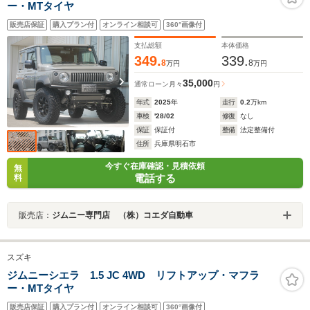
ー・MTタイヤ
販売店保証
購入プラン付
オンライン相談可
360°画像付
支払総額
本体価格
349.
339.
8
8
万円
万円
35,000
通常ローン
月々
円
年式
2025
年
走行
0.2
万km
車検
'28/02
修復
なし
保証
保証付
整備
法定整備付
住所
兵庫県明石市
今すぐ在庫確認・見積依頼
無
電話する
料
販売店：
ジムニー専門店 （株）コエダ自動車
スズキ
ジムニーシエラ 1.5 JC 4WD リフトアップ・マフラ
ー・MTタイヤ
販売店保証
購入プラン付
オンライン相談可
360°画像付