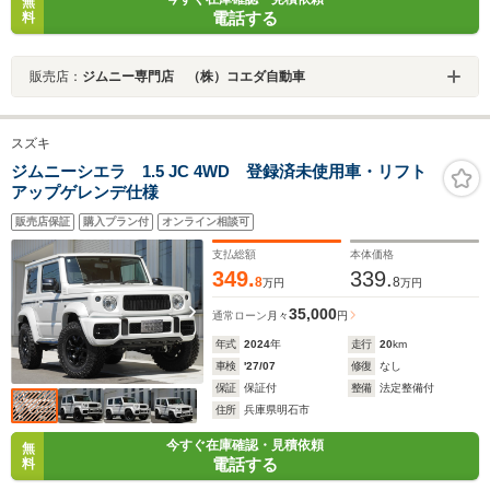
無
電話する
料
販売店：
ジムニー専門店 （株）コエダ自動車
スズキ
ジムニーシエラ 1.5 JC 4WD 登録済未使用車・リフト
アップゲレンデ仕様
販売店保証
購入プラン付
オンライン相談可
支払総額
本体価格
349.
339.
8
8
万円
万円
35,000
通常ローン
月々
円
年式
2024
年
走行
20
km
車検
'27/07
修復
なし
保証
保証付
整備
法定整備付
住所
兵庫県明石市
今すぐ在庫確認・見積依頼
無
電話する
料