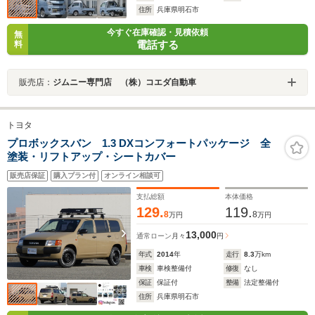
住所
兵庫県明石市
今すぐ在庫確認・見積依頼
無
電話する
料
販売店：
ジムニー専門店 （株）コエダ自動車
トヨタ
プロボックスバン 1.3 DXコンフォートパッケージ 全
塗装・リフトアップ・シートカバー
販売店保証
購入プラン付
オンライン相談可
支払総額
本体価格
129.
119.
8
8
万円
万円
13,000
通常ローン
月々
円
年式
2014
年
走行
8.3
万km
車検
車検整備付
修復
なし
保証
保証付
整備
法定整備付
住所
兵庫県明石市