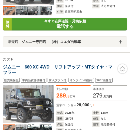
車検
'27/04
修復
なし
保証
保証付
整備
法定整備付
住所
兵庫県明石市
今すぐ在庫確認・見積依頼
無
電話する
料
販売店：
ジムニー専門店 （株）コエダ自動車
スズキ
ジムニー 660 XC 4WD リフトアップ・MTタイヤ・マ
フラー
販売店保証
車両品質評価書付
購入プラン付
オンライン相談可
360°画像付
支払総額
本体価格
289.
279.
8
8
万円
万円
29,000
通常ローン
月々
円
年式
2025
年
走行
13
km
車検
'28/05
修復
なし
保証
保証付
整備
法定整備付