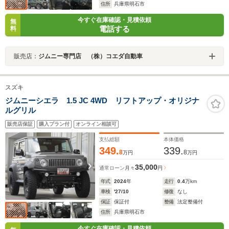
住所
兵庫県明石市
今すぐ在庫確認・見積依頼
無
電話する
料
販売店：
ジムニー専門店 （株）コエダ自動車
スズキ
ジムニーシエラ 1.5 JC 4WD リフトアップ・オリジナ
ルグリル
販売店保証
購入プラン付
オンライン相談可
支払総額
本体価格
349.
339.
8
8
万円
万円
35,000
通常ローン
月々
円
年式
2024
年
走行
0.4
万km
車検
'27/10
修復
なし
保証
保証付
整備
法定整備付
住所
兵庫県明石市
今すぐ在庫確認・見積依頼