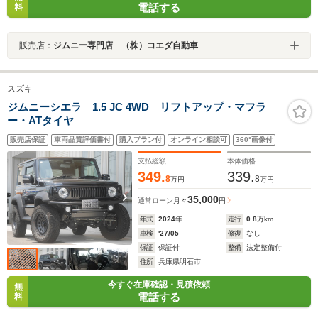
電話する
料
販売店：
ジムニー専門店 （株）コエダ自動車
スズキ
ジムニーシエラ 1.5 JC 4WD リフトアップ・マフラ
ー・ATタイヤ
販売店保証
車両品質評価書付
購入プラン付
オンライン相談可
360°画像付
支払総額
本体価格
349.
339.
8
8
万円
万円
35,000
通常ローン
月々
円
年式
2024
年
走行
0.8
万km
車検
'27/05
修復
なし
保証
保証付
整備
法定整備付
住所
兵庫県明石市
今すぐ在庫確認・見積依頼
無
電話する
料