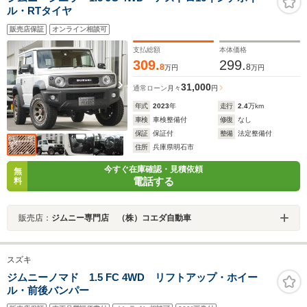
ル・RTタイヤ
販売店保証
オンライン相談可
支払総額
本体価格
309.
299.
8
8
万円
万円
31,000
通常ローン
月々
円
年式
2023
年
走行
2.4
万km
車検
車検整備付
修復
なし
保証
保証付
整備
法定整備付
住所
兵庫県明石市
今すぐ在庫確認・見積依頼
無
電話する
料
販売店：
ジムニー専門店 （株）コエダ自動車
スズキ
ジムニーノマド 1.5 FC 4WD リフトアップ・ホイー
ル・前後バンパー