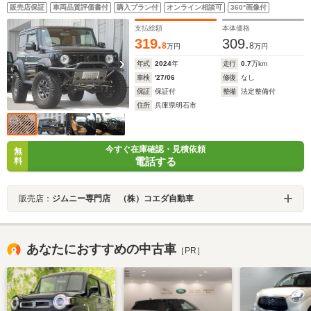
販売店保証
車両品質評価書付
購入プラン付
オンライン相談可
360°画像付
支払総額
本体価格
319.
309.
8
8
万円
万円
年式
2024
年
走行
0.7
万km
車検
'27/06
修復
なし
保証
保証付
整備
法定整備付
住所
兵庫県明石市
今すぐ在庫確認・見積依頼
無
電話する
料
販売店：
ジムニー専門店 （株）コエダ自動車
あなたにおすすめの中古車
［PR］