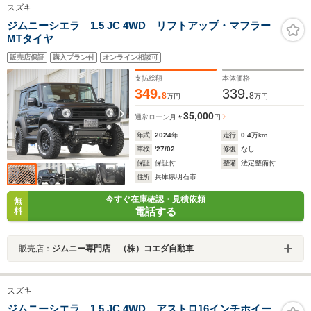
スズキ
ジムニーシエラ 1.5 JC 4WD リフトアップ・マフラー
MTタイヤ
販売店保証
購入プラン付
オンライン相談可
支払総額
本体価格
349.
339.
8
8
万円
万円
35,000
通常ローン
月々
円
年式
2024
年
走行
0.4
万km
車検
'27/02
修復
なし
保証
保証付
整備
法定整備付
住所
兵庫県明石市
今すぐ在庫確認・見積依頼
無
電話する
料
販売店：
ジムニー専門店 （株）コエダ自動車
スズキ
ジムニーシエラ 1.5 JC 4WD アストロ16インチホイー