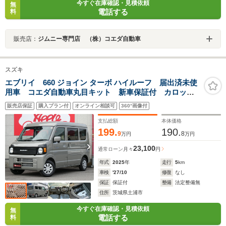
今すぐ在庫確認・見積依頼
無
電話する
料
販売店：
ジムニー専門店 （株）コエダ自動車
スズキ
エブリイ 660 ジョイン ターボ ハイルーフ 届出済未使
用車 コエダ自動車丸目キット 新車保証付 カロッツ
ェリア9インチディスプレイオーディオ アップルカープ
販売店保証
購入プラン付
オンライン相談可
360°画像付
レイ使用可 クリアランスソナー 衝突軽減 シートヒ
ーター ETC LEDヘッドライト スマキー
支払総額
本体価格
199.
190.
9
8
万円
万円
23,100
通常ローン
月々
円
年式
2025
年
走行
5
km
車検
'27/10
修復
なし
保証
保証付
整備
法定整備無
住所
茨城県土浦市
今すぐ在庫確認・見積依頼
無
電話する
料