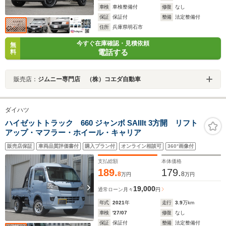
車検
車検整備付
修復
なし
保証
保証付
整備
法定整備付
住所
兵庫県明石市
今すぐ在庫確認・見積依頼
無
電話する
料
販売店：
ジムニー専門店 （株）コエダ自動車
ダイハツ
ハイゼットトラック 660 ジャンボ SAIIIt 3方開 リフト
アップ・マフラー・ホイール・キャリア
販売店保証
車両品質評価書付
購入プラン付
オンライン相談可
360°画像付
支払総額
本体価格
189.
179.
8
8
万円
万円
19,000
通常ローン
月々
円
年式
2021
年
走行
3.9
万km
車検
'27/07
修復
なし
保証
保証付
整備
法定整備付