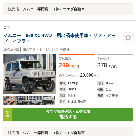
販売店：
ジムニー専門店 （株）コエダ自動車
スズキ
ジムニー 660 XC 4WD 届出済未使用車・リフトアッ
プ・マフラー
販売店保証
購入プラン付
オンライン相談可
支払総額
本体価格
289.
279.
8
8
万円
万円
29,000
通常ローン
月々
円
年式
2025
年
走行
11
km
車検
'28/09
修復
なし
保証
保証付
整備
法定整備付
住所
兵庫県明石市
今すぐ在庫確認・見積依頼
無
電話する
料
販売店：
ジムニー専門店 （株）コエダ自動車