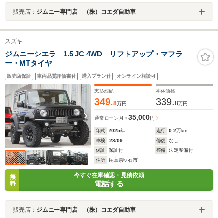
販売店：
ジムニー専門店 （株）コエダ自動車
スズキ
ジムニーシエラ 1.5 JC 4WD リフトアップ・マフラ
ー・MTタイヤ
販売店保証
車両品質評価書付
購入プラン付
オンライン相談可
支払総額
本体価格
349.
339.
8
8
万円
万円
35,000
通常ローン
月々
円
年式
2025
年
走行
0.2
万km
車検
'28/09
修復
なし
保証
保証付
整備
法定整備付
住所
兵庫県明石市
今すぐ在庫確認・見積依頼
無
電話する
料
販売店：
ジムニー専門店 （株）コエダ自動車