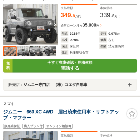
支払総額
本体価格
349.
339.
8
8
万円
万円
35,000
通常ローン
月々
円
年式
2024
年
走行
0.6
万km
車検
'27/06
修復
なし
保証
保証付
整備
法定整備付
住所
兵庫県明石市
今すぐ在庫確認・見積依頼
無
電話する
料
販売店：
ジムニー専門店 （株）コエダ自動車
スズキ
ジムニー 660 XC 4WD 届出済未使用車・リフトアッ
プ・マフラー
販売店保証
購入プラン付
オンライン相談可
支払総額
本体価格