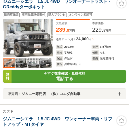
ジムニーシエラ 1.5 JL 4WD ワンオーナートラスト・
GReddyターボキット
販売店保証
車両品質評価書付
購入プラン付
オンライン相談可
支払総額
本体価格
239.
229.
8
8
万円
万円
24,000
通常ローン
月々
円
年式
2022
年
走行
8.5
万km
車検
'27/02
修復
なし
保証
保証付
整備
法定整備付
住所
兵庫県明石市
今すぐ在庫確認・見積依頼
無
電話する
料
販売店：
ジムニー専門店 （株）コエダ自動車
スズキ
ジムニーシエラ 1.5 JC 4WD ワンオーナー車両・リフ
トアップ・MTタイヤ