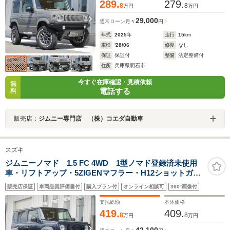
289.
279.
8
8
万円
万円
29,000
通常ローン
月々
円
年式
2025
年
走行
15
km
車検
'28/06
修復
なし
保証
保証付
整備
法定整備付
住所
兵庫県明石市
今すぐ在庫確認・見積依頼
無
電話する
料
販売店：
ジムニー専門店 （株）コエダ自動車
スズキ
ジムニーノマド 1.5 FC 4WD 1型ノマド登録済未使用
車・リフトアップ・5ZIGENマフラー・H12ショットガン
ホイール
販売店保証
車両品質評価書付
購入プラン付
オンライン相談可
360°画像付
支払総額
本体価格
419.
409.
8
8
万円
万円
42,100