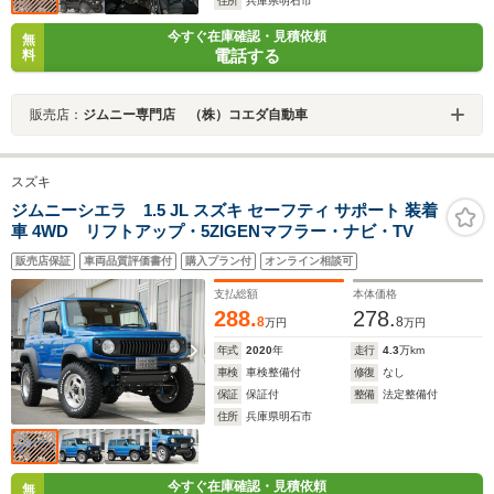
住所
兵庫県明石市
今すぐ在庫確認・見積依頼
無
電話する
料
販売店：
ジムニー専門店 （株）コエダ自動車
スズキ
ジムニーシエラ 1.5 JL スズキ セーフティ サポート 装着
車 4WD リフトアップ・5ZIGENマフラー・ナビ・TV
販売店保証
車両品質評価書付
購入プラン付
オンライン相談可
支払総額
本体価格
288.
278.
8
8
万円
万円
年式
2020
年
走行
4.3
万km
車検
車検整備付
修復
なし
保証
保証付
整備
法定整備付
住所
兵庫県明石市
今すぐ在庫確認・見積依頼
無