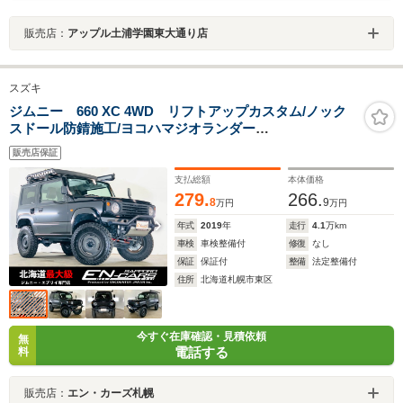
販売店：
アップル土浦学園東大通り店
スズキ
ジムニー 660 XC 4WD リフトアップカスタム/ノック
スドール防錆施工/ヨコハマジオランダー
MT7.00R16/WILD BOAR SRアルミ/サイドオーニング/コ
販売店保証
エダ自動車JA11風ミラー/フルセグナビ/ETC/リアサイド
テーブル/シートカバー/バックカメラ
支払総額
本体価格
279.
266.
8
9
万円
万円
年式
2019
年
走行
4.1
万km
車検
車検整備付
修復
なし
保証
保証付
整備
法定整備付
住所
北海道札幌市東区
今すぐ在庫確認・見積依頼
無
電話する
料
販売店：
エン・カーズ札幌