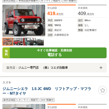
販売店保証
車両品質評価書付
オンライン相談可
360°画像付
支払総額
本体価格
419.
409.
8
8
万円
万円
年式
2025
年
走行
30
km
車検
'28/11
修復
なし
保証
保証付
整備
法定整備付
住所
兵庫県明石市
今すぐ在庫確認・見積依頼
無
電話する
料
販売店：
ジムニー専門店 （株）コエダ自動車
スズキ
ジムニーシエラ 1.5 JC 4WD リフトアップ・マフラ
ー・MTタイヤ
販売店保証
オンライン相談可
360°画像付
支払総額
本体価格