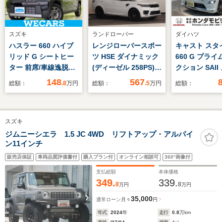
スズキ
ランドローバー
ダイハツ
ハスラー 660 ハイブ
レンジローバースポー
キャスト スタ
リッド G シートヒー
ツ HSE ダイナミック
660 G プラ
ター 前席/車線逸脱防
(ディーゼル 258PS)
クション SAII
止支援システム/ヘッ
4WD スライディング
ーナビ オー
148
567
総額：
.8
万円
総額：
.5
万円
総額：
ドランプ LED/ABS/横
パノラミックルーフ
ト アルミホ
滑り防止装置/アイド
ブラックコントラスト
リングストップ/セー
ルーフ ブラックエク
スズキ
フティサポート(スズ
ステリアパック フロ
キ)/バックモニター/禁
ントシートヒーター&
ジムニーシエラ 1.5 JC 4WD リフトアップ・アルパイ
ン11インチ
煙車/エアバッグ 運転
クーラー CD/DVD/
席
フルセグTV アップ
販売店保証
車両品質評価書付
購入プラン付
オンライン相談可
360°画像付
ルカープレイ アンド
支払総額
本体価格
ロイドオート 22イ
349.
339.
8
8
万円
万円
ンチ
35,000
通常ローン
月々
円
年式
2024
年
走行
0.8
万km