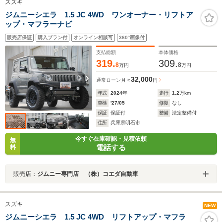
スズキ
ジムニーシエラ 1.5 JC 4WD ワンオーナー・リフトア
ップ・マフラーナビ
販売店保証
購入プラン付
オンライン相談可
360°画像付
支払総額
本体価格
319.
309.
8
8
万円
万円
32,000
通常ローン
月々
円
年式
2024
年
走行
1.2
万km
車検
'27/05
修復
なし
保証
保証付
整備
法定整備付
住所
兵庫県明石市
今すぐ在庫確認・見積依頼
無
電話する
料
販売店：
ジムニー専門店 （株）コエダ自動車
スズキ
NEW
ジムニーシエラ 1.5 JC 4WD リフトアップ・マフラ