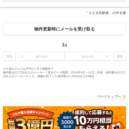
「コエダ自動車」の中古車
物件更新時にメールを受け取る
1
/1
最初
前の30件
次の30件
最後
※人気のクルマは平均1ヶ月で掲載終了
物件数合計1万台以上のメーカー｜算出データ期間：2024年9月～11月｜内容：物件数合計1万
台以上のメーカーのうち、掲載が終了した物件数が1,000台以上の場合
ページトップへ