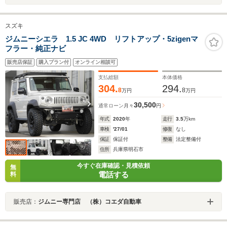
スズキ
ジムニーシエラ 1.5 JC 4WD リフトアップ・5zigenマ
フラー・純正ナビ
販売店保証
購入プラン付
オンライン相談可
支払総額
本体価格
304.
294.
8
8
万円
万円
30,500
通常ローン
月々
円
年式
2020
年
走行
3.5
万km
車検
'27/01
修復
なし
保証
保証付
整備
法定整備付
住所
兵庫県明石市
今すぐ在庫確認・見積依頼
無
電話する
料
販売店：
ジムニー専門店 （株）コエダ自動車