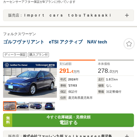
カーセンサーアフター保証がBプランに付いています
販売店：
Ｉｍｐｏｒｔ ｃａｒｓ ｔｏｂｕ Ｔａｋａｓａｋｉ
フォルクスワーゲン
ゴルフヴァリアント eTSI アクティブ NAV tech
ディーラー保証
購入プラン付
支払総額
本体価格
291.
278.
4
0
万円
万円
年式
2024
年
走行
1.0
万km
車検
'27/03
修復
なし
保証
保証付
整備
法定整備付
住所
鹿児島県鹿児島市
今すぐ在庫確認・見積依頼
無
電話する
料
販売店：
株式会社ファーレン九州 Ｖｏｌｋｓｗａｇｅｎ鹿児島