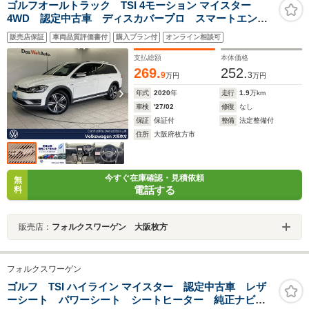
ゴルフオールトラック TSI 4モーション マイスター
4WD 認定中古車 ディスカバープロ スマートエント
リー シートヒーター パドルシフト 純正18インチア
販売店保証
車両品質評価書付
購入プラン付
オンライン相談可
ルミホイール LEDヘッドランプ アダプティブクルー
ズコントロール リアビューカメラ パークアシスト
支払総額
本体価格
269.
252.
9
3
万円
万円
年式
2020
年
走行
1.9
万km
車検
'27/02
修復
なし
保証
保証付
整備
法定整備付
住所
大阪府枚方市
今すぐ在庫確認・見積依頼
無
電話する
料
販売店：
フォルクスワーゲン 大阪枚方
フォルクスワーゲン
ゴルフ TSI ハイライン マイスター 認定中古車 レザ
ーシート パワーシート シートヒーター 純正ナビ