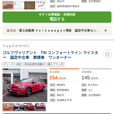
保証
保証付
整備
法定整備付
住所
福岡県福岡市博多区
今すぐ在庫確認・見積依頼
電話する
販売店：
富士自動車 Ｖｏｌｋｓｗａｇｅｎ博多 認定中古車センター
フォルクスワーゲン
ゴルフヴァリアント TSI コンフォートライン マイスタ
ー 認定中古車 禁煙車 ワンオーナー
ディーラー保証
車両品質評価書付
購入プラン付
支払総額
本体価格
154.
145.
8
0
万円
万円
年式
2019
年
走行
5.1
万km
車検
車検整備付
修復
なし
保証
保証付
整備
法定整備付
住所
茨城県水戸市