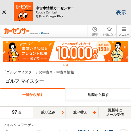
中古車情報カーセンサー
表示
Recruit Co., Ltd.
無料 － Google Play
履歴
お気に入り
メニュー
「ゴルフ マイスター」の中古車・中古車情報
ゴルフ マイスター
一覧から探す
地図から探す
更新時に
97
絞り込み
並べ替え
台
メール受信
フォルクスワーゲン