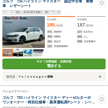
ゴルフ TSI ハイライン マイスター 認定中古車 禁煙
車 レザーシート
ディーラー保証
車両品質評価書付
購入プラン付
支払総額
本体価格
195.
187.
4
0
万円
万円
年式
2020
年
走行
6.2
万km
車検
'28/01
修復
なし
保証
保証付
整備
法定整備付
住所
茨城県鹿嶋市
今すぐ在庫確認・見積依頼
電話する
販売店：
Ｖｏｌｋｓｗａｇｅｎ鹿嶋
フォルクスワーゲン
ゴルフ TDI ハイライン マイスター ディーゼルターボ
ワンオーナー・特別仕様車・黒革運転席Pシート・シート
ヒータ・衝突軽減B・レーンキープ・ACC・キーフリ