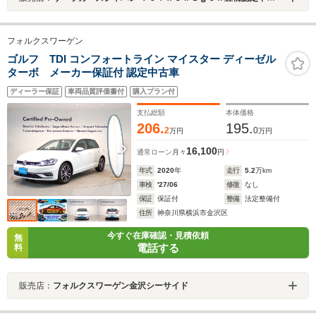
フォルクスワーゲン
ゴルフ TDI コンフォートライン マイスター ディーゼル
ターボ メーカー保証付 認定中古車
ディーラー保証
車両品質評価書付
購入プラン付
支払総額
本体価格
206.
195.
2
0
万円
万円
16,100
通常ローン
月々
円
年式
2020
年
走行
5.2
万km
車検
'27/06
修復
なし
保証
保証付
整備
法定整備付
住所
神奈川県横浜市金沢区
今すぐ在庫確認・見積依頼
無
電話する
料
販売店：
フォルクスワーゲン金沢シーサイド