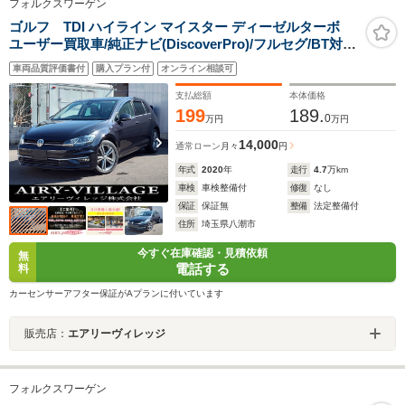
フォルクスワーゲン
ゴルフ TDI ハイライン マイスター ディーゼルターボ
ユーザー買取車/純正ナビ(DiscoverPro)/フルセグ/BT対
応/Bカメラ/ETC2.0/黒レザーシート/衝突軽減ブレーキ/レ
車両品質評価書付
購入プラン付
オンライン相談可
ーンキープアシスト/ブラインドスポット/リアトラフィッ
クアラート
支払総額
本体価格
199
189.
0
万円
万円
14,000
通常ローン
月々
円
年式
2020
年
走行
4.7
万km
車検
車検整備付
修復
なし
保証
保証無
整備
法定整備付
住所
埼玉県八潮市
今すぐ在庫確認・見積依頼
無
電話する
料
カーセンサーアフター保証がAプランに付いています
販売店：
エアリーヴィレッジ
フォルクスワーゲン