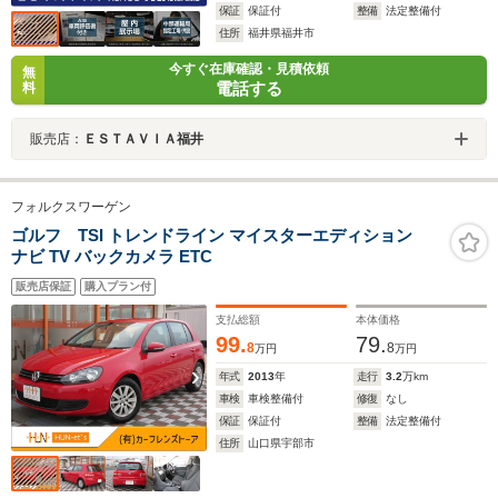
保証
保証付
整備
法定整備付
住所
福井県福井市
今すぐ在庫確認・見積依頼
無
電話する
料
販売店：
ＥＳＴＡＶＩＡ福井
フォルクスワーゲン
ゴルフ TSI トレンドライン マイスターエディション
ナビ TV バックカメラ ETC
販売店保証
購入プラン付
支払総額
本体価格
99.
79.
8
8
万円
万円
年式
2013
年
走行
3.2
万km
車検
車検整備付
修復
なし
保証
保証付
整備
法定整備付
住所
山口県宇部市