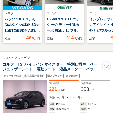
トヨタ
マツダ
スバル
パッソ 1.0 X ユルリ
CX-60 3.3 XD Lパッ
インプレッサXV 
新品タイヤ/純正 SDナ
ケージ ディーゼルタ
L アイサイト 
ビ/ETC/EBD付ABS/ワ
ーボ 純正ナビ フルセ
外ナビ/フルセ
ンセグTV/エアバッグ
グTV 全周囲カメラ
TV/Bluetoot
48
314
総額：
.9
万円
総額：
.8
万円
総額：
運転席/エアバッグ 助
カメラ/アイサ
手席/パワーウインド
レザーシート/
ウ/キーレスエントリ
ートヒーター/
フォルクスワーゲン
ー/パワーステアリン
ワーシート/革
グ/盗難防止システム
アリング/パド
ゴルフ TSI ハイライン マイスター 特別仕様車 ベー
ジュレザーシート 電動シート 液晶メーター バック
ト/プッシュス
カメラ 認定中古車保証付き 純正ナビ
スマートキー/E
ディーラー保証
車両品質評価書付
購入プラン付
360°画像付
支払総額
本体価格
221.
208.
1
0
万円
万円
29,600
残価ローン
月々
円
年式
2019
年
走行
6.0
万km
車検
車検整備付
修復
なし