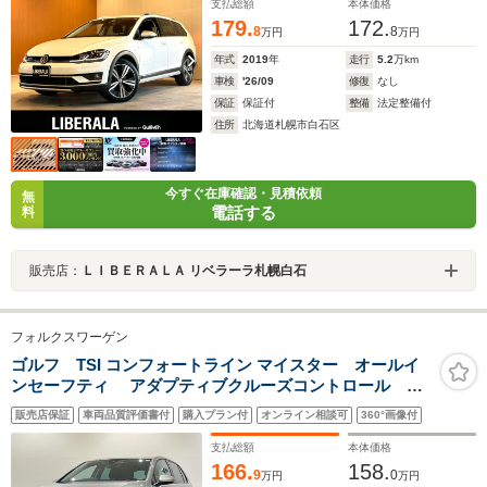
支払総額
本体価格
179.
172.
8
8
万円
万円
年式
2019
年
走行
5.2
万km
車検
'26/09
修復
なし
保証
保証付
整備
法定整備付
住所
北海道札幌市白石区
今すぐ在庫確認・見積依頼
無
電話する
料
販売店：
ＬＩＢＥＲＡＬＡ リベラーラ札幌白石
フォルクスワーゲン
ゴルフ TSI コンフォートライン マイスター オールイ
ンセーフティ アダプティブクルーズコントロール レ
ーンキープアシストシステム Volkswagen純正インフォテ
販売店保証
車両品質評価書付
購入プラン付
オンライン相談可
360°画像付
イメントシステムDiscover Pro 地デジTV受信 ドライブ
レコーダー LEDヘッドライト ETC2.0
支払総額
本体価格
166.
158.
9
0
万円
万円