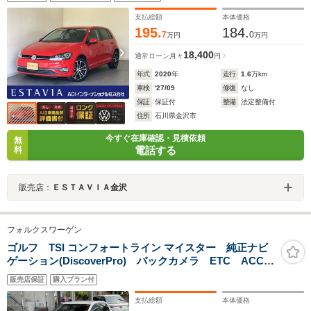
オートハイビーム 17AW スマートキー2個 ワンオー
ナ
支払総額
本体価格
195.
184.
7
0
万円
万円
18,400
通常ローン
月々
円
年式
2020
年
走行
1.6
万km
車検
'27/09
修復
なし
保証
保証付
整備
法定整備付
住所
石川県金沢市
今すぐ在庫確認・見積依頼
無
電話する
料
販売店：
ＥＳＴＡＶＩＡ金沢
フォルクスワーゲン
ゴルフ TSI コンフォートライン マイスター 純正ナビ
ゲーション(DiscoverPro) バックカメラ ETC ACC
レーンキープアシスト ドライブレコーダー前後 純正
販売店保証
購入プラン付
17インチアルミホイール 社外16インチアルミホイール
+スタッドレス
支払総額
本体価格