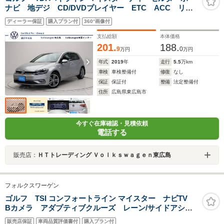
ナビ 地デジ CD/DVDプレイヤー ETC ACC リヤ
ビューカメラ 障害物センサー デジタルメーター レ
ディーラー保証
購入プラン付
360°画像付
ザーシート シートヒーター ドライブレコーダー 後
方死角検知機能 認定中古車
支払総額
本体価格
201.
188.
9
0
万円
万円
年式
2019
年
走行
5.5
万km
車検
車検整備付
修復
なし
保証
保証付
整備
法定整備付
住所
広島県東広島市
今すぐ在庫確認・見積依頼
電話する
販売店：
ＨＴトレーディング Ｖｏｌｋｓｗａｇｅｎ東広島
フォルクスワーゲン
ゴルフ TSI コンフォートライン マイスター ナビTV
Bカメラ アダプティブクルーズ レーン/サイドアシス
ト デジタルメーター スマホインターフェース LED
販売店保証
車両品質評価書付
購入プラン付