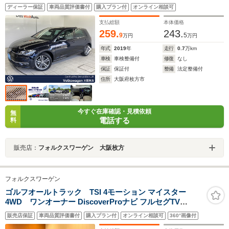
デジタルメーター 障害物センサー 衝突軽減ブレー
ディーラー保証
車両品質評価書付
購入プラン付
オンライン相談可
キ 後側方車両接近警報 CarPlay LEDヘッドライト
バックカメラ
支払総額
本体価格
259.
243.
9
5
万円
万円
年式
2019
年
走行
0.7
万km
車検
車検整備付
修復
なし
保証
保証付
整備
法定整備付
住所
大阪府枚方市
今すぐ在庫確認・見積依頼
無
電話する
料
販売店：
フォルクスワーゲン 大阪枚方
フォルクスワーゲン
ゴルフオールトラック TSI 4モーション マイスター
4WD ワンオーナー DiscoverProナビ フルセグTV
CD/DVD/SD/USB/Bt バックカメラ PDC ACC LEDヘッド
販売店保証
車両品質評価書付
購入プラン付
オンライン相談可
360°画像付
ライト ダイナミックコーナリングライト 禁煙車