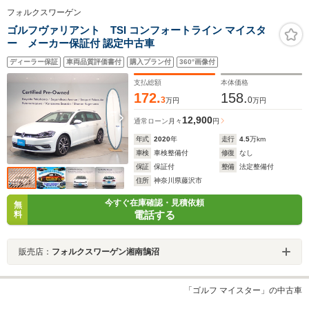
フォルクスワーゲン
ゴルフヴァリアント TSI コンフォートライン マイスタ
ー メーカー保証付 認定中古車
ディーラー保証
車両品質評価書付
購入プラン付
360°画像付
支払総額
本体価格
172.
158.
3
0
万円
万円
12,900
通常ローン
月々
円
年式
2020
年
走行
4.5
万km
車検
車検整備付
修復
なし
保証
保証付
整備
法定整備付
住所
神奈川県藤沢市
今すぐ在庫確認・見積依頼
無
電話する
料
販売店：
フォルクスワーゲン湘南鵠沼
「ゴルフ マイスター」の中古車