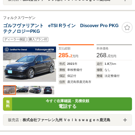
フォルクスワーゲン
ゴルフヴァリアント eTSI Rライン Discover Pro PKG
テクノロジーPKG
ディーラー保証
購入プラン付
支払総額
本体価格
285.
268.
2
0
万円
万円
年式
2021
年
走行
1.8
万km
車検
車検整備付
修復
なし
保証
保証付
整備
法定整備付
住所
鹿児島県鹿児島市
今すぐ在庫確認・見積依頼
無
電話する
料
販売店：
株式会社ファーレン九州 Ｖｏｌｋｓｗａｇｅｎ鹿児島