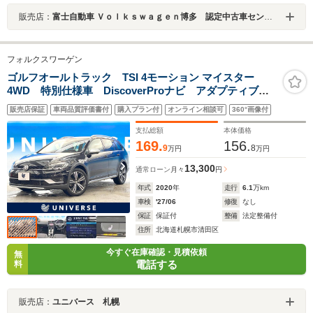
販売店：
富士自動車 Ｖｏｌｋｓｗａｇｅｎ博多 認定中古車センター
フォルクスワーゲン
ゴルフオールトラック TSI 4モーション マイスター
4WD 特別仕様車 DiscoverProナビ アダプティブク
ルーズコントロール アクティブインフォディスプレ
販売店保証
車両品質評価書付
購入プラン付
オンライン相談可
360°画像付
イ LEDヘッドライト バックカメラ ステアリングヒ
ーター シートヒーター パドルシフト フルセグ
支払総額
本体価格
169.
156.
9
8
万円
万円
13,300
通常ローン
月々
円
年式
2020
年
走行
6.1
万km
車検
'27/06
修復
なし
保証
保証付
整備
法定整備付
住所
北海道札幌市清田区
今すぐ在庫確認・見積依頼
無
電話する
料
販売店：
ユニバース 札幌