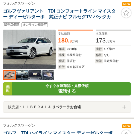
フォルクスワーゲン
NEW
ゴルフヴァリアント TDI コンフォートライン マイスタ
ー ディーゼルターボ 純正ナビ フルセグTV バックカメ
ラ ETC
販売店保証
オンライン相談可
支払総額
本体価格
180.
173.
8
3
万円
万円
年式
2019
年
走行
5.7
万km
車検
車検整備付
修復
なし
保証
保証付
整備
法定整備付
住所
東京都江東区
今すぐ在庫確認・見積依頼
無
電話する
料
販売店：
ＬＩＢＥＲＡＬＡ リベラーラお台場
フォルクスワーゲン
NEW
ゴルフ TDI ハイライン マイスター ディーゼルターボ