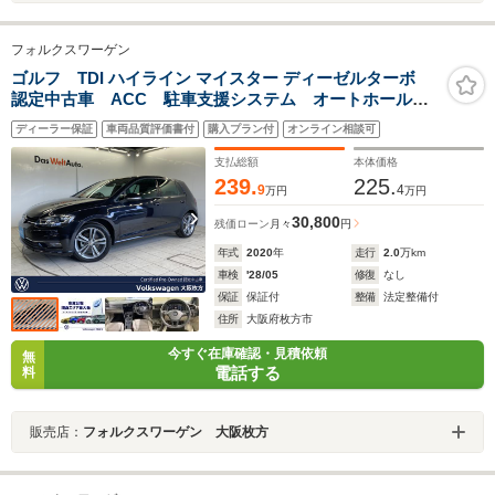
フォルクスワーゲン
ゴルフ TDI ハイライン マイスター ディーゼルターボ
認定中古車 ACC 駐車支援システム オートホール
ド ダイナミックライトアシスト レザーシート シー
ディーラー保証
車両品質評価書付
購入プラン付
オンライン相談可
トヒーター 障害物センサー 後方死角検知機能 パワ
ーシート デジタルメーター スマートキー
支払総額
本体価格
239.
225.
9
4
万円
万円
30,800
残価ローン
月々
円
年式
2020
年
走行
2.0
万km
車検
'28/05
修復
なし
保証
保証付
整備
法定整備付
住所
大阪府枚方市
今すぐ在庫確認・見積依頼
無
電話する
料
販売店：
フォルクスワーゲン 大阪枚方