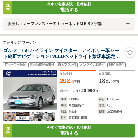
今すぐ在庫確認・見積依頼
無
電話する
料
販売店：
カーフレンズトーア ヒューネットＭＥＲＸ宇部
フォルクスワーゲン
ゴルフ TSI ハイライン マイスター アイボリー革シー
ト純正ナビゲーションTVLEDヘッドライト禁煙車認定中
古車
ディーラー保証
車両品質評価書付
購入プラン付
オンライン相談可
360°画像付
支払総額
本体価格
202.
185.
4
0
万円
万円
20,900
通常ローン
月々
円
年式
2019
年
走行
6.0
万km
車検
車検整備付
修復
なし
保証
保証付
整備
法定整備付
住所
東京都町田市
今すぐ在庫確認・見積依頼
無
電話する
料