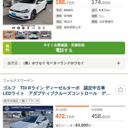
188.
174.
7
0
万円
万円
年式
2020
年
走行
5.9
万km
車検
'27/05
修復
なし
保証
保証付
整備
法定整備付
住所
福島県郡山市
今すぐ在庫確認・見積依頼
無
電話する
料
販売店：
（株）ホウセイ モーターランドホウセイ
フォルクスワーゲン
ゴルフ TDI Rライン ディーゼルターボ 認定中古車
LEDライト アダプティブクルーズコントロール ディ
ーゼル
販売店保証
購入プラン付
支払総額
本体価格
472.
458.
7
0
万円
万円
63,000
通常ローン
月々
円