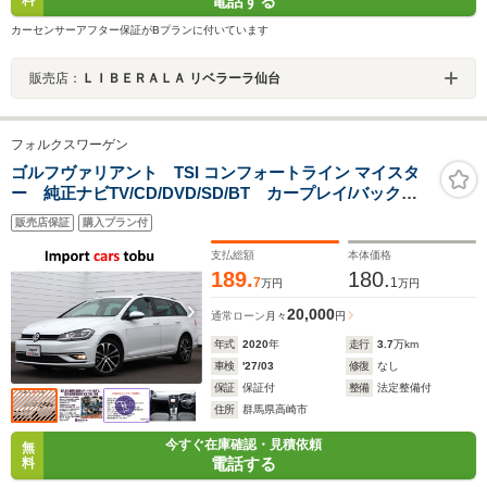
電話する
料
カーセンサーアフター保証がBプランに付いています
販売店：
ＬＩＢＥＲＡＬＡ リベラーラ仙台
フォルクスワーゲン
ゴルフヴァリアント TSI コンフォートライン マイスタ
ー 純正ナビTV/CD/DVD/SD/BT カープレイ/バックカ
メラ Pアシスト/Pセンサー/LEDヘッドライト/アダプテ
販売店保証
購入プラン付
ィブクルーズ/スマートキー/前後ドラレコ/ETC2.0
支払総額
本体価格
189.
180.
7
1
万円
万円
20,000
通常ローン
月々
円
年式
2020
年
走行
3.7
万km
車検
'27/03
修復
なし
保証
保証付
整備
法定整備付
住所
群馬県高崎市
今すぐ在庫確認・見積依頼
無
電話する
料