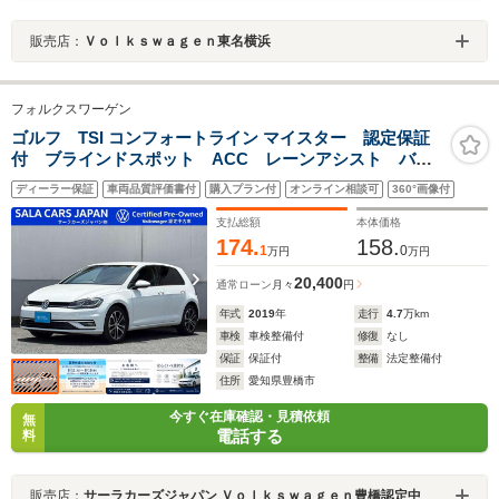
販売店：
Ｖｏｌｋｓｗａｇｅｎ東名横浜
フォルクスワーゲン
ゴルフ TSI コンフォートライン マイスター 認定保証
付 ブラインドスポット ACC レーンアシスト バッ
クカメラ リヤトラフィックアラート パーキングセン
ディーラー保証
車両品質評価書付
購入プラン付
オンライン相談可
360°画像付
サー デジタルメーター LEDヘッドライト App-
Connect パドルシフト ETC TV/CD/DVD 禁煙
支払総額
本体価格
174.
158.
1
0
万円
万円
20,400
通常ローン
月々
円
年式
2019
年
走行
4.7
万km
車検
車検整備付
修復
なし
保証
保証付
整備
法定整備付
住所
愛知県豊橋市
今すぐ在庫確認・見積依頼
無
電話する
料
販売店：
サーラカーズジャパン Ｖｏｌｋｓｗａｇｅｎ豊橋認定中古車センター