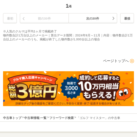
1
/4
最初
前の30件
次の30件
最後
※人気のクルマは平均1ヶ月で掲載終了
物件数合計1万台以上のメーカー｜算出データ期間：2024年9月～11月｜内容：物件数合計1万
台以上のメーカーのうち、掲載が終了した物件数が1,000台以上の場合
ページトップへ
中古車トップ
中古車情報:一覧
フリーワード検索
「ゴルフ マイスター」の中古車