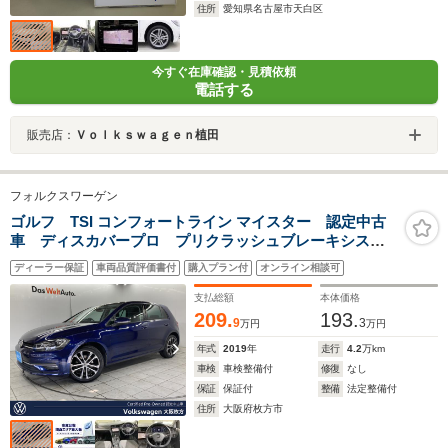
住所
愛知県名古屋市天白区
今すぐ在庫確認・見積依頼
電話する
販売店：
Ｖｏｌｋｓｗａｇｅｎ植田
フォルクスワーゲン
ゴルフ TSI コンフォートライン マイスター 認定中古
車 ディスカバープロ プリクラッシュブレーキシステ
ム ブラインドスポット パークアシスト アダプティ
ディーラー保証
車両品質評価書付
購入プラン付
オンライン相談可
ブクルーズコントロール LEDヘッドランプリアスポイ
ラープライバシーガラススマートエントリー
支払総額
本体価格
209.
193.
9
3
万円
万円
年式
2019
年
走行
4.2
万km
車検
車検整備付
修復
なし
保証
保証付
整備
法定整備付
住所
大阪府枚方市