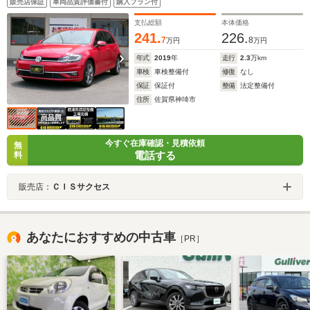
販売店保証
車両品質評価書付
購入プラン付
ー・純正ナビ・Bカメラ・TV・前後パークセンサー・
LEDライト・禁煙車
支払総額
本体価格
241.
226.
7
8
万円
万円
年式
2019
年
走行
2.3
万km
車検
車検整備付
修復
なし
保証
保証付
整備
法定整備付
住所
佐賀県神埼市
今すぐ在庫確認・見積依頼
無
電話する
料
販売店：
ＣＩＳサクセス
あなたにおすすめの中古車
［PR］