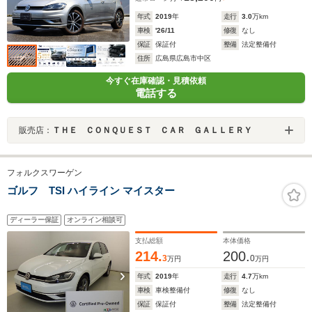
年式
2019
年
走行
3.0
万km
車検
'26/11
修復
なし
保証
保証付
整備
法定整備付
住所
広島県広島市中区
今すぐ在庫確認・見積依頼
電話する
販売店：
ＴＨＥ ＣＯＮＱＵＥＳＴ ＣＡＲ ＧＡＬＬＥＲＹ
フォルクスワーゲン
ゴルフ TSI ハイライン マイスター
ディーラー保証
オンライン相談可
支払総額
本体価格
214.
200.
3
0
万円
万円
年式
2019
年
走行
4.7
万km
車検
車検整備付
修復
なし
保証
保証付
整備
法定整備付