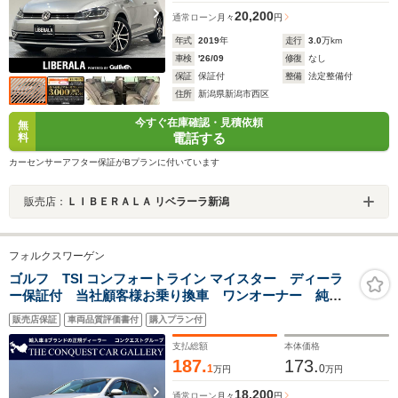
20,200
通常ローン
月々
円
年式
2019
年
走行
3.0
万km
車検
'26/09
修復
なし
保証
保証付
整備
法定整備付
住所
新潟県新潟市西区
今すぐ在庫確認・見積依頼
無
電話する
料
カーセンサーアフター保証がBプランに付いています
販売店：
ＬＩＢＥＲＡＬＡ リベラーラ新潟
フォルクスワーゲン
ゴルフ TSI コンフォートライン マイスター ディーラ
ー保証付 当社顧客様お乗り換車 ワンオーナー 純正
ドラレコ前後 LEDヘッドライト デジタルメーター
販売店保証
車両品質評価書付
購入プラン付
支払総額
本体価格
187.
173.
1
0
万円
万円
18,200
通常ローン
月々
円