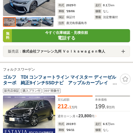
年式
2025
年
走行
0.1
万km
車検
'28/06
修復
なし
保証
保証付
整備
法定整備付
住所
鹿児島県霧島市
今すぐ在庫確認・見積依頼
無
電話する
料
販売店：
株式会社ファーレン九州 Ｖｏｌｋｓｗａｇｅｎ隼人
フォルクスワーゲン
ゴルフ TDI コンフォートライン マイスター ディーゼル
ターボ 純正9インチSSDナビ アップルカープレイ ア
ンドロイドオート BTオーディオ USB LEDオートラ
販売店保証
購入プラン付
360°画像付
イト バックカメラ 前後ソナー オートホールド ス
マートキー ワンオーナー車両 ETC
支払総額
本体価格
212.
199.
1
9
万円
万円
23,800
通常ローン
月々
円
年式
2019
年
走行
6.5
万km
車検
'26/11
修復
なし