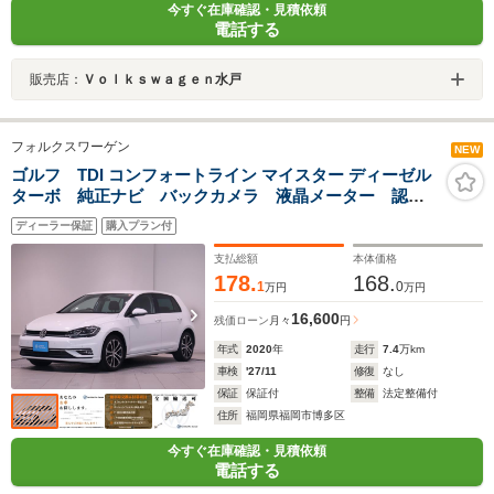
今すぐ在庫確認・見積依頼
電話する
販売店：
Ｖｏｌｋｓｗａｇｅｎ水戸
フォルクスワーゲン
NEW
ゴルフ TDI コンフォートライン マイスター ディーゼル
ターボ 純正ナビ バックカメラ 液晶メーター 認定
中古車保証付き
ディーラー保証
購入プラン付
支払総額
本体価格
178.
168.
1
0
万円
万円
16,600
残価ローン
月々
円
年式
2020
年
走行
7.4
万km
車検
'27/11
修復
なし
保証
保証付
整備
法定整備付
住所
福岡県福岡市博多区
今すぐ在庫確認・見積依頼
電話する