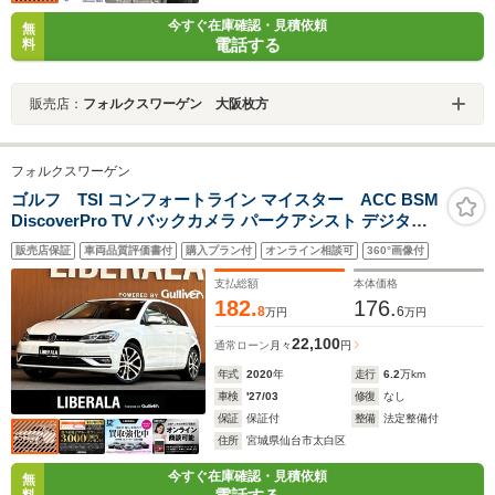
今すぐ在庫確認・見積依頼
無
電話する
料
販売店：
フォルクスワーゲン 大阪枚方
フォルクスワーゲン
ゴルフ TSI コンフォートライン マイスター ACC BSM
DiscoverPro TV バックカメラ パークアシスト デジタル
メータークラスター LEDヘッドライト オートライト 17イ
販売店保証
車両品質評価書付
購入プラン付
オンライン相談可
360°画像付
ンチAW スマートキー AppleCarPlay AndroidAuto パド
ルシフト ステアリングスイッチ ETC
支払総額
本体価格
182.
176.
8
6
万円
万円
22,100
通常ローン
月々
円
年式
2020
年
走行
6.2
万km
車検
'27/03
修復
なし
保証
保証付
整備
法定整備付
住所
宮城県仙台市太白区
今すぐ在庫確認・見積依頼
無