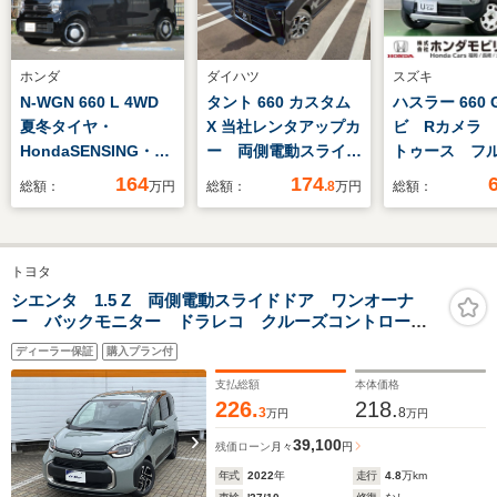
ホンダ
ダイハツ
スズキ
N-WGN 660 L 4WD
タント 660 カスタム
ハスラー 660 
夏冬タイヤ・
X 当社レンタアップカ
ビ Rカメラ
HondaSENSING・バ
ー 両側電動スライド
トゥース フ
ックカメラ・ETC・純
ドア LEDヘッドライ
164
174
総額：
万円
総額：
.8
万円
総額：
正メモリーナビ・シー
ト 純正アルミホイー
トヒーター・純正ドラ
ル シートヒーター
イブレコーダー・
トヨタ
Bluetooth接続
シエンタ 1.5 Z 両側電動スライドドア ワンオーナ
ー バックモニター ドラレコ クルーズコントロー
ル ブラインドスポットモニター 先進ライト
ディーラー保証
購入プラン付
支払総額
本体価格
226.
218.
3
8
万円
万円
39,100
残価ローン
月々
円
年式
2022
年
走行
4.8
万km