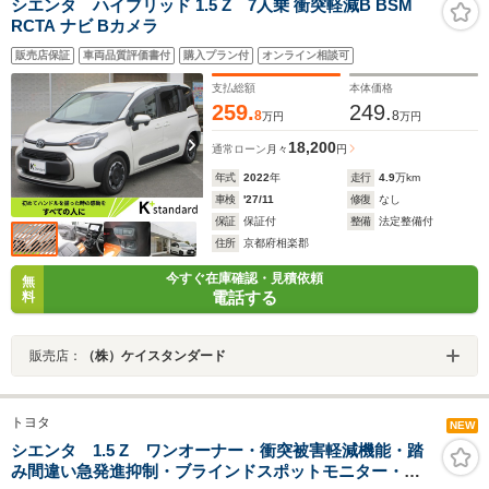
シエンタ ハイブリッド 1.5 Z 7人乗 衝突軽減B BSM
RCTA ナビ Bカメラ
販売店保証
車両品質評価書付
購入プラン付
オンライン相談可
支払総額
本体価格
259.
249.
8
8
万円
万円
18,200
通常ローン
月々
円
年式
2022
年
走行
4.9
万km
車検
'27/11
修復
なし
保証
保証付
整備
法定整備付
住所
京都府相楽郡
今すぐ在庫確認・見積依頼
無
電話する
料
販売店：
（株）ケイスタンダード
トヨタ
NEW
シエンタ 1.5 Z ワンオーナー・衝突被害軽減機能・踏
み間違い急発進抑制・ブラインドスポットモニター・ド