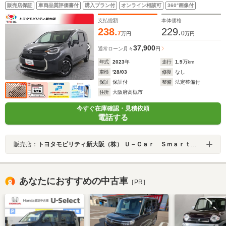
ライブレコーダー・クルーズコントロール・両側電動ス
販売店保証
車両品質評価書付
購入プラン付
オンライン相談可
360°画像付
ライドドア・ディスプレイオーディオ・フルセグTV・
LEDライト
支払総額
本体価格
238.
229.
7
0
万円
万円
37,900
通常ローン
月々
円
年式
2023
年
走行
1.9
万km
車検
'28/03
修復
なし
保証
保証付
整備
法定整備付
住所
大阪府高槻市
今すぐ在庫確認・見積依頼
電話する
販売店：
トヨタモビリティ新大阪（株） Ｕ－Ｃａｒ Ｓｍａｒｔ 新大阪
あなたにおすすめの中古車
［PR］