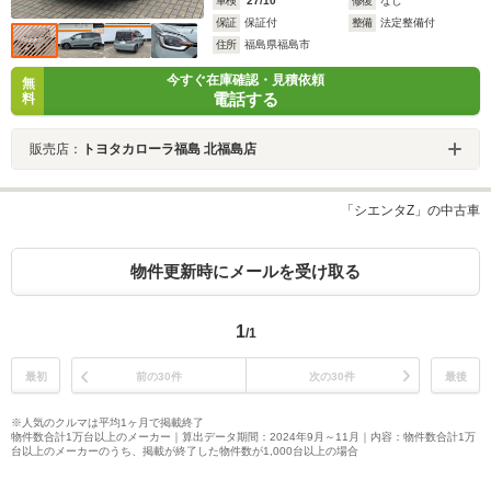
車検
'27/10
修復
なし
保証
保証付
整備
法定整備付
住所
福島県福島市
今すぐ在庫確認・見積依頼
無
電話する
料
販売店：
トヨタカローラ福島 北福島店
「シエンタZ」の中古車
物件更新時にメールを受け取る
1
/1
最初
前の30件
次の30件
最後
※人気のクルマは平均1ヶ月で掲載終了
物件数合計1万台以上のメーカー｜算出データ期間：2024年9月～11月｜内容：物件数合計1万
台以上のメーカーのうち、掲載が終了した物件数が1,000台以上の場合