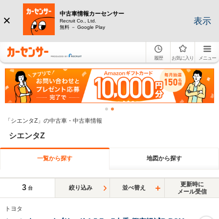
中古車情報カーセンサー
表示
Recruit Co., Ltd.
無料 － Google Play
履歴
お気に入り
メニュー
「シエンタZ」の中古車・中古車情報
シエンタZ
一覧から探す
地図から探す
更新時に
3
絞り込み
並べ替え
台
メール受信
トヨタ