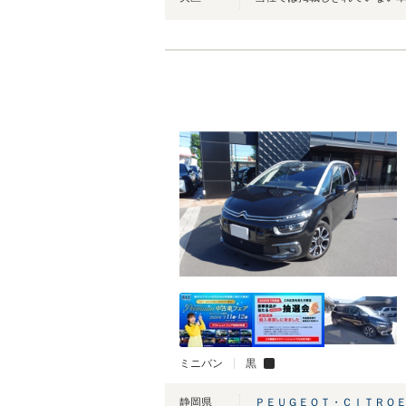
ミニバン
黒
静岡県
ＰＥＵＧＥＯＴ・ＣＩＴＲＯ