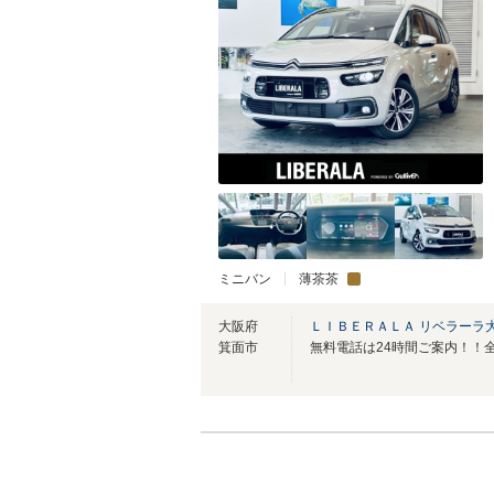
ミニバン
薄茶茶
大阪府
ＬＩＢＥＲＡＬＡ リベラーラ
箕面市