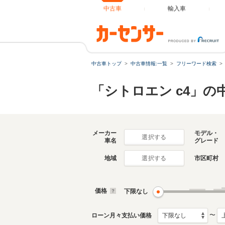
中古車
輸入車
中古車トップ
中古車情報:一覧
フリーワード検索
「シトロエン c4」の
メーカー
モデル・
選択する
車名
グレード
地域
市区町村
選択する
価格
下限なし
〜
ローン月々支払い価格