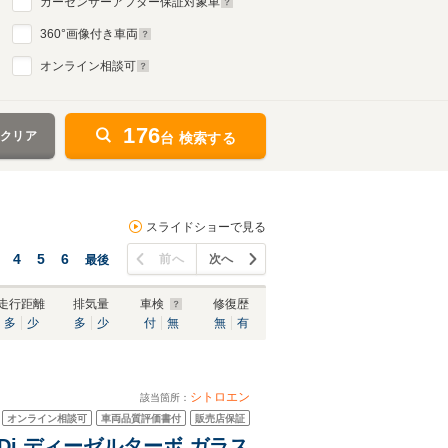
カーセンサーアフター保証対象車
360
°画像付き車両
オンライン相談可
176
をクリア
台 検索する
スライドショーで見る
4
5
6
前へ
次へ
最後
走行距離
排気量
車検
修復歴
多
少
多
少
付
無
無
有
シトロエン
該当箇所：
オンライン相談可
車両品質評価書付
販売店保証
Di ディーゼルターボ ガラス