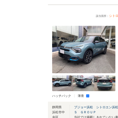
シト
該当箇所：
ハッチバック
薄青
静岡県
プジョー浜松 シトロエン浜
浜松市中
Ｓ ＧＲＯＵＰ
央区