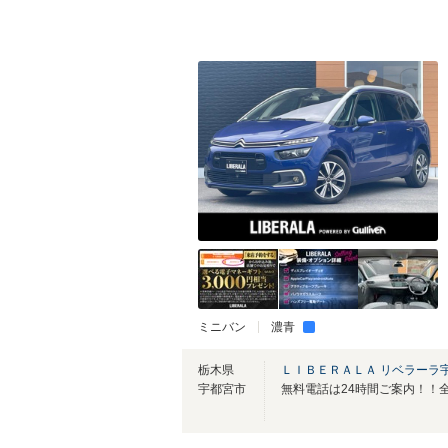
ミニバン
濃青
栃木県
ＬＩＢＥＲＡＬＡ リベラーラ
宇都宮市