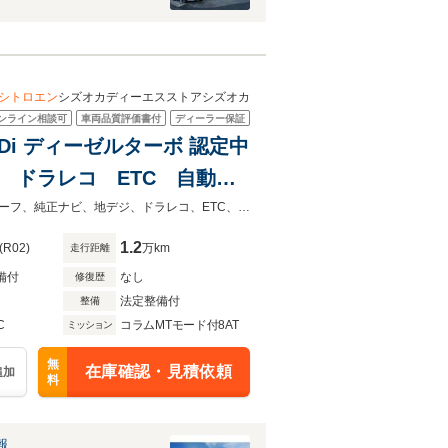
シトロエン
シズオカディーエスストアシズオカ
ンライン相談可
車両品質評価書付
ディーラー保証
Di ディーゼルターボ 認定中
 ドラレコ ETC 自動軽
アンドロイドオート ACC
認定中古車保証２年付き！全国のディーラーで対応可能！！【特選車】ガラスルーフ、純正ナビ、地デジ、ドラレコ、ETC、自動軽減ブレーキ、LEDヘッドライト、バックカメラ
1.2
(R02)
万km
走行距離
備付
なし
修復歴
法定整備付
整備
C
コラムMTモード付8AT
ミッション
無
在庫確認・見積依頼
追加
料
報