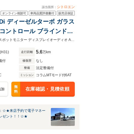
シトロエン
該当箇所：
オンライン相談可
車両品質評価書付
販売店保証
Di ディーゼルターボ ガラス
eCarPlay 全方位カメラ
ガラスルーフ 衝突軽減ブレーキ アダプティブクルーズコントロール ブラインドスポットモニター ディスプレイオーディオ AppleCarPlay 360カメラ クリアランスソナー 電動リアゲート
ト
5.6
(H31)
万km
走行距離
備付
なし
修復歴
法定整備付
整備
C
コラムMTモード付6AT
ミッション
無
在庫確認・見積依頼
追加
料
：☆★来店予約で電子マネー
レゼント！！☆★