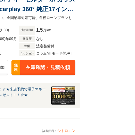
play 360° 純正17インチ
アランスソナー スマートキー
「カーセンサーを見て電話しました」とお伝え下さい。ご不明点等はご連絡下さい。全国納車対応可能、各種ローンプランもご用意しております。
tooth
1.5
(H30)
万km
走行距離
R09)年09月
なし
修復歴
法定整備付
整備
C
コラムMTモード付6AT
ミッション
無
在庫確認・見積依頼
追加
料
：☆★来店予約で電子マネー
レゼント！！☆★
シトロエン
該当箇所：