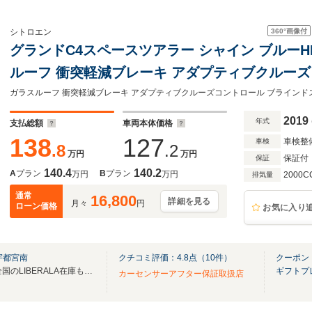
360°
画像付
シトロエン
グランドC4スペースツアラー シャイン ブルーH
ルーフ 衝突軽減ブレーキ アダプティブクルーズコントロール ブラインドス
ポットモニター 純正ディスプレイオーディオ Appl
クリアランスソナー 電動リアゲート オートライ
2019
年式
支払総額
車両本体価格
138
127
車検整
車検
.8
.2
万円
万円
保証付
保証
140.4
140.2
A
プラン
B
プラン
万円
万円
2000C
排気量
通常
16,800
詳細を見る
月々
円
ローン価格
お気に入り
宇都宮南
クチコミ評価：
4.8
点（
10
件）
クーポン
無料電話は24時間ご案内！！全国のLIBERALA在庫も見たい方は一括照会が可能です！
ギフトプ
カーセンサーアフター保証取扱店