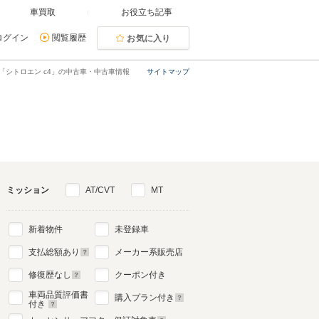
車買取
お役立ち記事
ログイン
閲覧履歴
お気に入り
「シトロエン c4」の中古車・中古車情報
サイトマップ
ミッション
AT/CVT
MT
新着物件
未登録車
支払総額あり
メーカー系販売店
修復歴なし
クーポン付き
車両品質評価書
購入プラン付き
付き