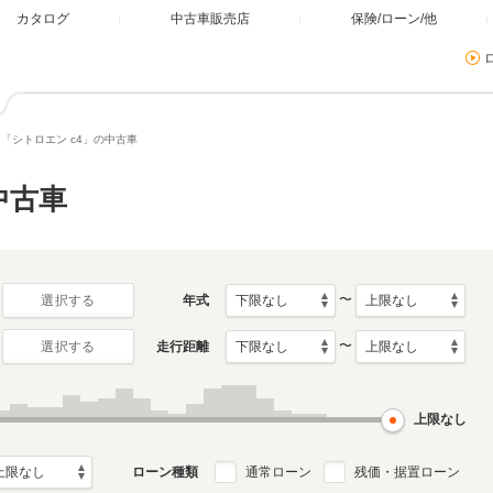
カタログ
中古車販売店
保険/ローン/他
「シトロエン c4」の中古車
中古車
〜
年式
選択する
〜
走行距離
選択する
上限なし
ローン種類
通常ローン
残価・据置ローン