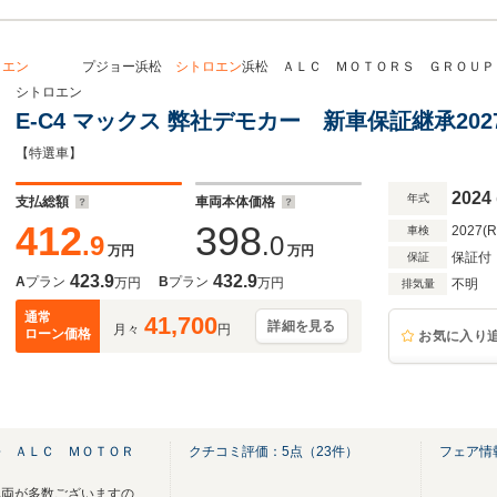
ロエン
プジョー浜松
シトロエン
浜松 ＡＬＣ ＭＯＴＯＲＳ ＧＲＯ
シトロエン
E-C4 マックス 弊社デモカー 新車保証継承202
【特選車】
2024
年式
支払総額
車両本体価格
412
398
2027(
車検
.9
.0
万円
万円
保証付
保証
423.9
432.9
A
プラン
B
プラン
万円
万円
不明
排気量
通常
41,700
詳細を見る
月々
円
ローン価格
お気に入り
松 ＡＬＣ ＭＯＴＯＲ
クチコミ評価：
5
点（
23
件）
フェア情
当社では掲載しきれていない車両が多数ございますのでお気軽にお問い合わせ下さい。