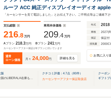
ルーフ ACC 純正ディスプレイオーディオ applecar
AW 電動リアゲート ブラインドスポット クリ
パドルシフト ETC ドライブレコーダー USB Blue
2018
年式
支払総額
車両本体価格
216
209
2027(
車検
.8
.4
万円
万円
保証付
保証
218.3
241
A
プラン
B
プラン
万円
万円
2000C
排気量
カーセンサーアフター保証がBプランに付いています
お気に入り
通常
24,000
詳細を見る
月々
円
ローン価格
大阪
クチコミ評価：
4.7
点（
80
件）
クーポン
無料電話は24時間ご案内！！全国のLIBERALA在庫も見たい方は一括照会が可能です！
ギフトプ
カーセンサーアフター保証取扱店