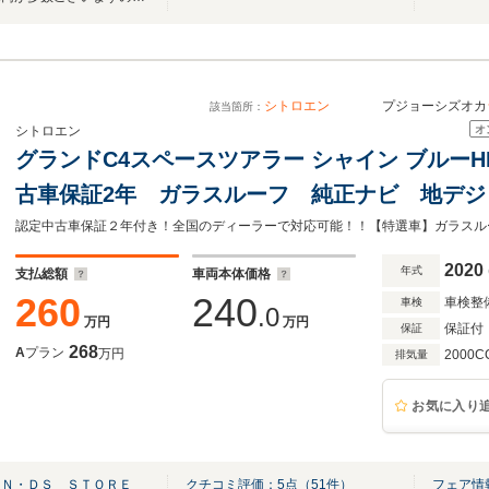
シトロエン
プジョーシズオカ
該当箇所：
オ
シトロエン
グランドC4スペースツアラー シャイン ブルーH
古車保証2年 ガラスルーフ 純正ナビ 地デジ
減ブレーキ LEDヘッドライト カープレイ&
障害物センサー
2020
年式
支払総額
車両本体価格
260
240
車検整
車検
.0
万円
万円
保証付
保証
268
A
プラン
万円
2000C
排気量
お気に入り
ＥＮ・ＤＳ ＳＴＯＲＥ
クチコミ評価：
5
点（
51
件）
フェア情