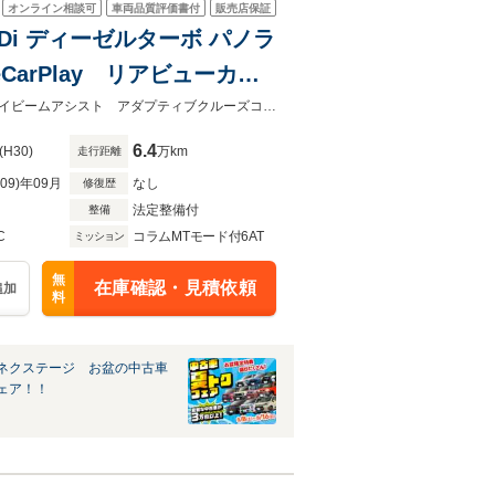
オンライン相談可
車両品質評価書付
販売店保証
Di ディーゼルターボ パノラ
arPlay リアビューカメ
ズコントロール ブラインド
★ネクステージ夏トクフェア開催！８月８～１６日まで★リアビューカメラ ハイビームアシスト アダプティブクルーズコントロール ブラインドスポットモニター
6.4
(H30)
万km
走行距離
R09)年09月
なし
修復歴
法定整備付
整備
C
コラムMTモード付6AT
ミッション
無
在庫確認・見積依頼
追加
料
ネクステージ お盆の中古車
ェア！！