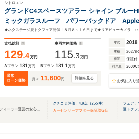
シトロエン
グランドC4スペースツアラー シャイン ブルーH
ミックガラスルーフ パワーバックドア AppleC
ラ ハイビームアシスト アダプティブクルー
スポットモニター Bluetooth 禁煙車
2018
年式
支払総額
車両本体価格
129
115
2027(
車検
.4
.3
万円
万円
保証付
保証
131
131.1
A
プラン
B
プラン
万円
万円
2000C
排気量
通常
11,600
詳細を見る
月々
円
ローン価格
お気に入り
クチコミ評価：
4.9
点（
255
件）
フェア：
輸入車在庫250台！正規輸入車ディーラー運営の安心感を！
夏トクフ
カーセンサーアフター保証取扱店