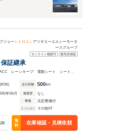
プジョー
シトロエン
アツギエーエルシーモータ
ースグループ
オンライン相談可
販売店保証
 保証継承
サンルーフ ステアリングヒーター カープレイ バックカメラ スマートキーACC レーンキープ 電動シート シートヒーター LEDヘッドライト 純正18AW 全国陸送納車可能【特選車】
500
(R06)
km
走行距離
R09)年08月
なし
修復歴
法定整備付
整備
その他AT
ミッション
無
在庫確認・見積依頼
追加
料