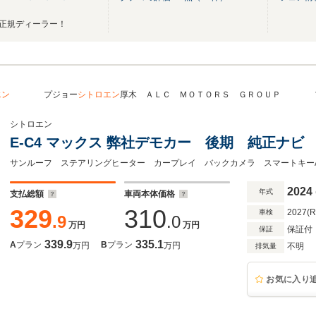
S 正規ディーラー！
エン
プジョー
シトロエン
厚木 ＡＬＣ ＭＯＴＯＲＳ ＧＲＯＵＰ 
シトロエン
E-C4 マックス 弊社デモカー 後期 純正ナビ
2024
年式
支払総額
車両本体価格
329
310
2027(
車検
.9
.0
万円
万円
保証付
保証
339.9
335.1
A
プラン
B
プラン
万円
万円
不明
排気量
お気に入り