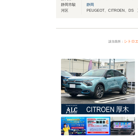
静岡市駿
静岡
河区
PEUGEOT、CITROEN、D
シトロ
該当箇所：