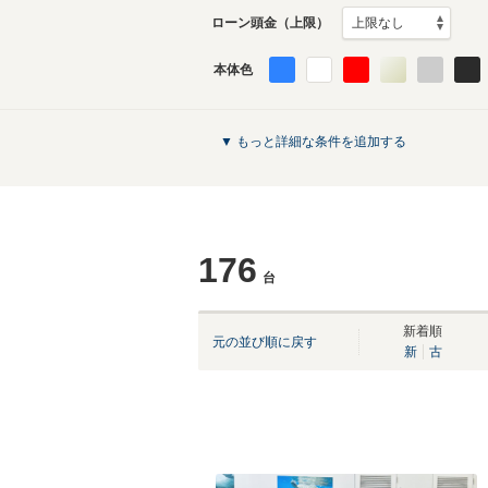
ローン頭金（上限）
本体色
▼ もっと詳細な条件を追加する
176
台
新着順
元の並び順に戻す
新
古