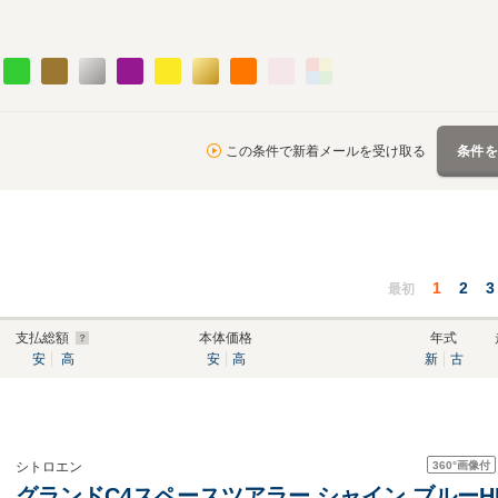
この条件で新着メールを受け取る
条件
1
2
3
最初
支払総額
本体価格
年式
安
高
安
高
新
古
360°
画像付
シトロエン
グランドC4スペースツアラー シャイン ブルーH