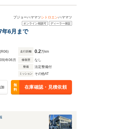
ＵＰ プジョーハママツ
シトロエン
ハママツ
オンライン相談可
ディーラー保証
7年6月まで
0.2
(R06)
万km
走行距離
R09)年06月
なし
修復歴
法定整備付
整備
その他AT
ミッション
無
在庫確認・見積依頼
追加
料
報