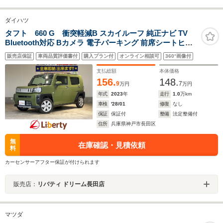
ダイハツ
タフト 660 G 衝突軽減B スカイルーフ 純正ナビ TV
Bluetooth対応 Bカメラ 電子パーキング 前席シートヒー
ター LEDヘッドライト スマートキー プッシュスタート
販売店保証
車両品質評価書付
購入プラン付
オンライン相談可
360°画像付
アイドリングストップ フォグライト 純正アルミホイール
支払総額
本体価格
156.
148.
9
7
万円
万円
年式
2023
年
走行
1.0
万km
車検
'28/01
修復
なし
保証
保証付
整備
法定整備付
住所
兵庫県神戸市長田区
無
在庫確認・見積依頼
料
カーセンサーアフター保証が付けられます
販売店：
リバティ ドリーム長田店
マツダ