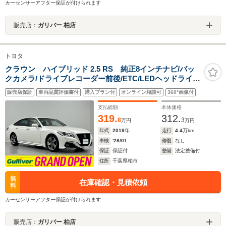
カーセンサーアフター保証が付けられます
販売店：
ガリバー 柏店
トヨタ
クラウン ハイブリッド 2.5 RS 純正8インチナビ/バッ
クカメラ/ドライブレコーダー前後/ETC/LEDヘッドライ
ト/パワーシートクリアランスソナー/衝突軽減ブレーキ/車
販売店保証
車両品質評価書付
購入プラン付
オンライン相談可
360°画像付
線逸脱警報/オートハイビーム/純正18インチアルミホイル/
スマートキー/禁煙車
支払総額
本体価格
319.
312.
8
3
万円
万円
年式
2019
年
走行
4.4
万km
車検
'28/01
修復
なし
保証
保証付
整備
法定整備付
住所
千葉県柏市
無
在庫確認・見積依頼
料
カーセンサーアフター保証が付けられます
販売店：
ガリバー 柏店