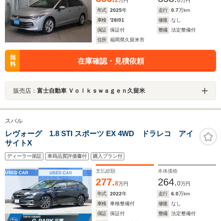
2
0
万円
万円
年式
2025
年
走行
0.7
万km
車検
'28/01
修復
なし
保証
保証付
整備
法定整備付
住所
福岡県久留米市
無
在庫確認・見積依頼
料
販売店：
富士自動車 Ｖｏｌｋｓｗａｇｅｎ久留米
スバル
レヴォーグ 1.8 STI スポーツ EX 4WD ドラレコ アイ
サイトX
ディーラー保証
車両品質評価書付
購入プラン付
支払総額
本体価格
277.
264.
8
0
万円
万円
年式
2022
年
走行
6.0
万km
車検
車検整備付
修復
なし
保証
保証付
整備
法定整備付