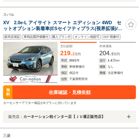
スバル
XV 2.0e-L アイサイト スマート エディション 4WD セ
ットオプション装着車(ESセイフティプラス(視界拡張)/P
シート/シートポジションメモリー)/ESコアテクノロジー/
販売店保証
車両品質評価書付
購入プラン付
オンライン相談可
360°画像付
クリアビューパック/Panasonicビルトインナビ/フルセグ
TV/Blu-ray/Bluetooth/ETC/純正ドラレコ
支払総額
本体価格
219.
204.
2
9
万円
万円
年式
2021
年
走行
1.4
万km
車検
車検整備付
修復
なし
保証
保証付
整備
法定整備付
住所
千葉県野田市
無
在庫確認・見積依頼
料
カーセンサーアフター保証がAプランに付いています
販売店：
カーネーション柏インター店【ＪＵ適正販売店】
三菱