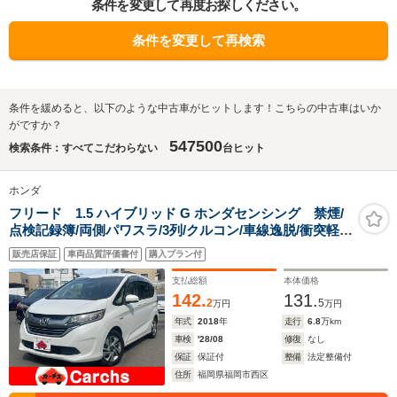
条件を変更して再度お探しください。
条件を変更して再検索
条件を緩めると、以下のような中古車がヒットします！こちらの中古車はいか
がですか？
547500
検索条件：すべてこだわらない
台ヒット
ホンダ
フリード 1.5 ハイブリッド G ホンダセンシング 禁煙/
点検記録簿/両側パワスラ/3列/クルコン/車線逸脱/衝突軽
減/Bカメ/ドラレコ/ETC/LED
販売店保証
車両品質評価書付
購入プラン付
支払総額
本体価格
142.
131.
2
5
万円
万円
年式
2018
年
走行
6.8
万km
車検
'28/08
修復
なし
保証
保証付
整備
法定整備付
住所
福岡県福岡市西区