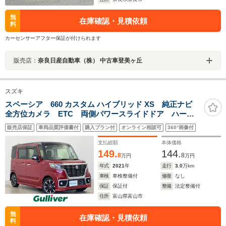
無
在庫確認・見積依頼
料
カーセンサーアフター保証が付けられます
販売店：
奈良日産自動車（株） 中古車登美ヶ丘
スズキ
スペーシア 660 カスタム ハイブリッド XS 純正ナビ
全方位カメラ ETC 両側パワースライドドア ハーフ
レザーシート シートヒーター 衝突被害軽減システ
販売店保証
車両品質評価書付
購入プラン付
オンライン相談可
360°画像付
ム レーダークルーズコントロール コーナーセンサ
ー 純正アルミホイール フロアマット
支払総額
本体価格
149.
144.
8
8
万円
万円
年式
2021
年
走行
3.0
万km
車検
車検整備付
修復
なし
保証
保証付
整備
法定整備付
住所
富山県富山市
無
在庫確認・見積依頼
料