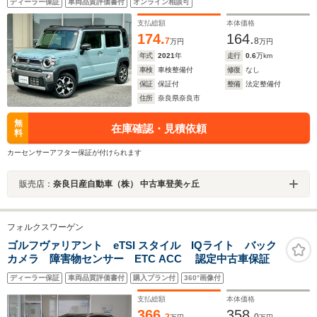
ディーラー保証
車両品質評価書付
オンライン相談可
ト スマートキー 衝突被害軽減ブレーキ 踏み間違い
防止 障害物センサ
支払総額
本体価格
174.
164.
7
8
万円
万円
年式
2021
年
走行
0.6
万km
車検
車検整備付
修復
なし
保証
保証付
整備
法定整備付
住所
奈良県奈良市
無
在庫確認・見積依頼
料
カーセンサーアフター保証が付けられます
販売店：
奈良日産自動車（株） 中古車登美ヶ丘
フォルクスワーゲン
ゴルフヴァリアント eTSI スタイル IQライト バック
カメラ 障害物センサー ETC ACC 認定中古車保証
ディーラー保証
車両品質評価書付
購入プラン付
360°画像付
支払総額
本体価格
366.
358.