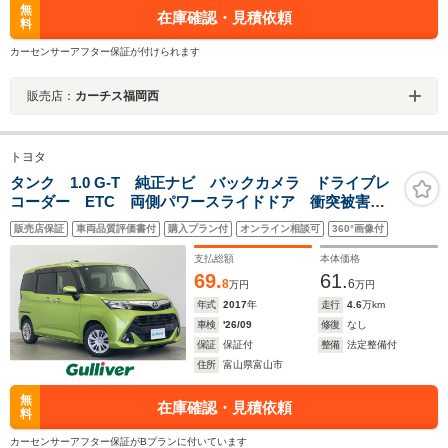
無
在庫確認・見積依頼
料
カーセンサーアフター保証が付けられます
販売店：
カーチス福岡西
トヨタ
タンク 1.0 G-T 純正ナビ バックカメラ ドライブレ
コーダー ETC 両側パワースライドドア 衝突被害軽
減システム 横滑り防止装置 アイドリングストップ
販売店保証
車両品質評価書付
購入プラン付
オンライン相談可
360°画像付
オートハロゲンライト フォグライト ステアリングス
イッチ AAC
支払総額
本体価格
69.
61.
8
6
万円
万円
年式
2017
年
走行
4.6
万km
車検
'26/09
修復
なし
保証
保証付
整備
法定整備付
住所
富山県富山市
無
在庫確認・見積依頼
料
カーセンサーアフター保証がBプランに付いています