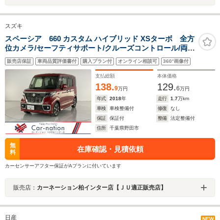
スズキ
スペーシア 660 カスタム ハイブリッド XSターボ 全方
位カメラ/セーフティサポート/クルーズコントロール/両側
パワースライドドア/LEDヘッド/リアヒーターダクト・サ
販売店保証
車両品質評価書付
購入プラン付
オンライン相談可
360°画像付
ーキュレーター/運転席シートヒーター/純正Panasonicナ
ビ(CD・DVD・フルセグ・Bluetooth)/ETC
支払総額
本体価格
138.
129.
9
6
万円
万円
年式
2018
年
走行
1.7
万km
車検
車検整備付
修復
なし
保証
保証付
整備
法定整備付
住所
千葉県野田市
無
在庫確認・見積依頼
料
カーセンサーアフター保証がAプランに付いています
販売店：
カーネーション柏インター店【ＪＵ適正販売店】
日産
NEW