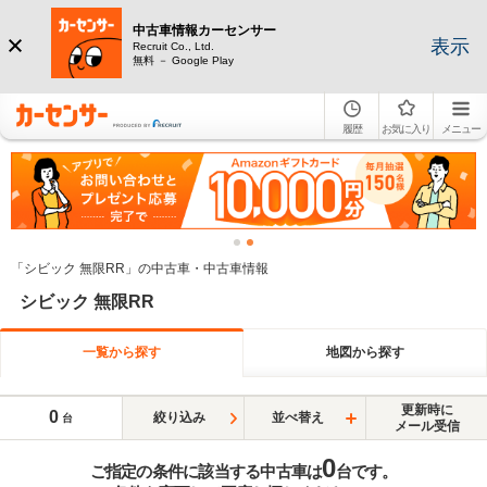
中古車情報カーセンサー
表示
Recruit Co., Ltd.
無料 － Google Play
履歴
お気に入り
メニュー
「シビック 無限RR」の中古車・中古車情報
シビック 無限RR
一覧から探す
地図から探す
更新時に
0
絞り込み
並べ替え
台
メール受信
0
ご指定の条件に該当する中古車は
台です。