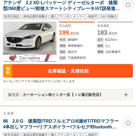
アテンザ 2.2 XD Lパッケージ ディーゼルターボ 後期
型/360度ビュー/前後スマートシティブレーキ/AT誤発進抑
制制御/全車速追従レーダークルコン/LKA/車線逸脱警
販売店保証
車両品質評価書付
購入プラン付
オンライン相談可
360°画像付
報/BSM/前後障害物センサー/茶本革/シートヒーター/Pシ
ート/BOSE/マツコネナビ/フルセグ/Bluetooth/ETC
支払総額
本体価格
199.
183.
9
9
万円
万円
年式
2018
年
走行
6.1
万km
車検
車検整備付
修復
なし
保証
保証付
整備
法定整備付
住所
千葉県野田市
無
在庫確認・見積依頼
料
カーセンサーアフター保証がAプランに付いています
販売店：
カーネーション柏インター店【ＪＵ適正販売店】
トヨタ
86 2.0 G 後期型/TRDフルエアロ/6速MT/TRDマフラー
4本出しマフラー/リアスポイラー/フルセグ/Bluetooth接
続/LEDヘッドライト/保証付き
販売店保証
車両品質評価書付
購入プラン付
オンライン相談可