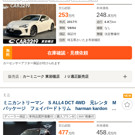
支払総額
本体価格
253
248.
8
万円
万円
年式
2017
年
走行
6.8
万km
車検
'28/04
修復
なし
保証
保証付
整備
法定整備付
住所
埼玉県さいたま市岩槻区
無
在庫確認・見積依頼
料
カーセンサーアフター保証が付けられます
販売店：
カーミニーク 東岩槻店 ＪＵ適正販売店
ミニ
NEW
ミニカントリーマン S ALL4 DCT 4WD 元レンタ M
パッケージ フェイバードトリム harman kardon 純
正19インチアルミ 追従型クルコン メモリ機能付パワ
ディーラー保証
車両品質評価書付
購入プラン付
360°画像付
ーシート シートヒーター ステアリングヒーター 全
周囲カメラ 電動リアゲート
支払総額
本体価格
477
458.
0
万円
万円