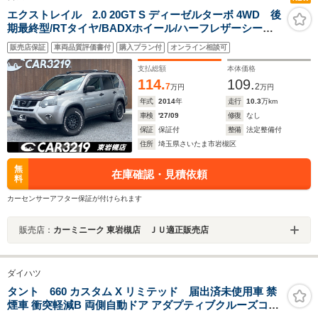
エクストレイル 2.0 20GT S ディーゼルターボ 4WD 後
期最終型/RTタイヤ/BADXホイール/ハーフレザーシート/
スマートキー/ナビ/ETC/ルーフレール/保証付き
販売店保証
車両品質評価書付
購入プラン付
オンライン相談可
支払総額
本体価格
114.
109.
7
2
万円
万円
年式
2014
年
走行
10.3
万km
車検
'27/09
修復
なし
保証
保証付
整備
法定整備付
住所
埼玉県さいたま市岩槻区
無
在庫確認・見積依頼
料
カーセンサーアフター保証が付けられます
販売店：
カーミニーク 東岩槻店 ＪＵ適正販売店
ダイハツ
タント 660 カスタム X リミテッド 届出済未使用車 禁
煙車 衝突軽減B 両側自動ドア アダプティブクルーズコン