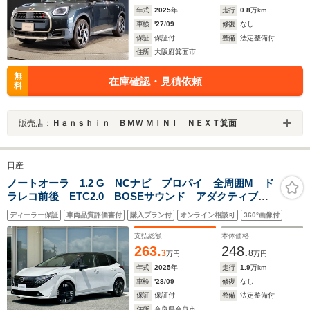
年式
2025
年
走行
0.8
万km
車検
'27/09
修復
なし
保証
保証付
整備
法定整備付
住所
大阪府箕面市
無
在庫確認・見積依頼
料
販売店：
Ｈａｎｓｈｉｎ ＢＭＷ ＭＩＮＩ ＮＥＸＴ箕面
日産
ノートオーラ 1.2 G NCナビ プロパイ 全周囲M ド
ラレコ前後 ETC2.0 BOSEサウンド アダクティブ
LEDヘッド フォグライト SOSコール 衝突被害軽
ディーラー保証
車両品質評価書付
購入プラン付
オンライン相談可
360°画像付
減 踏み間違い防止 障害物センサ ブラインドスポッ
トモニタ パワーシート
支払総額
本体価格
263.
248.
3
8
万円
万円
年式
2025
年
走行
1.9
万km
車検
'28/09
修復
なし
保証
保証付
整備
法定整備付
住所
奈良県奈良市