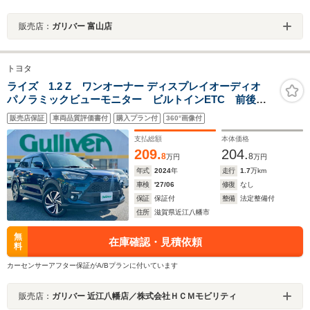
販売店：
ガリバー 富山店
トヨタ
ライズ 1.2 Z ワンオーナー ディスプレイオーディオ
パノラミックビューモニター ビルトインETC 前後ド
ライブレコーダー ブラインドスポットモニター 当店
販売店保証
車両品質評価書付
購入プラン付
360°画像付
買取 ガリバー3ヶ月保証 カーセンサー認定検査済車両 修
復歴無
支払総額
本体価格
209.
204.
8
8
万円
万円
年式
2024
年
走行
1.7
万km
車検
'27/06
修復
なし
保証
保証付
整備
法定整備付
住所
滋賀県近江八幡市
無
在庫確認・見積依頼
料
カーセンサーアフター保証がA/Bプランに付いています
販売店：
ガリバー 近江八幡店／株式会社ＨＣＭモビリティ