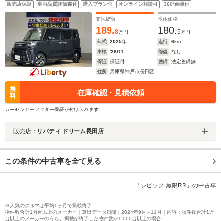
トロール 電子パーキング 前席シートヒーター LEDヘッド
販売店保証
車両品質評価書付
購入プラン付
オンライン相談可
360°画像付
ライト フォグライト スマートキー アイドリングストップ
純正アルミホイール
支払総額
本体価格
189.
180.
8
5
万円
万円
年式
2025
年
走行
6
km
車検
'28/11
修復
なし
保証
保証付
整備
法定整備無
住所
兵庫県神戸市長田区
無
在庫確認・見積依頼
料
カーセンサーアフター保証が付けられます
販売店：
リバティ ドリーム長田店
この条件の中古車を全て見る
「シビック 無限RR」の中古車
※人気のクルマは平均1ヶ月で掲載終了
物件数合計1万台以上のメーカー｜算出データ期間：2024年9月～11月｜内容：物件数合計1万
台以上のメーカーのうち、掲載が終了した物件数が1,000台以上の場合