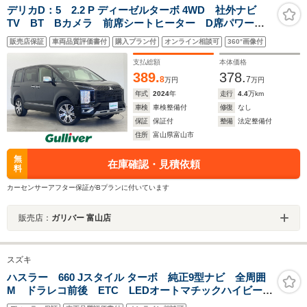
デリカD：5 2.2 P ディーゼルターボ 4WD 社外ナビ
TV BT Bカメラ 前席シートヒーター D席パワーシ
ート ETC 両側パワスラ レーダークルーズコントロ
販売店保証
車両品質評価書付
購入プラン付
オンライン相談可
360°画像付
ール レーンキープアシスト パドルシフト ステアリ
ングヒーター 衝突被害軽減システム
支払総額
本体価格
389.
378.
8
7
万円
万円
年式
2024
年
走行
4.4
万km
車検
車検整備付
修復
なし
保証
保証付
整備
法定整備付
住所
富山県富山市
無
在庫確認・見積依頼
料
カーセンサーアフター保証がBプランに付いています
販売店：
ガリバー 富山店
スズキ
ハスラー 660 Jスタイル ターボ 純正9型ナビ 全周囲
M ドラレコ前後 ETC LEDオートマチックハイビー
ム 前席シートヒータ レーダークルコン パドルシフ