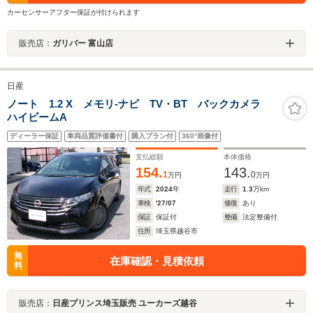
カーセンサーアフター保証が付けられます
販売店：
ガリバー 富山店
日産
ノート 1.2 X メモリ-ナビ TV・BT バックカメラ
ハイビームA
ディーラー保証
車両品質評価書付
購入プラン付
360°画像付
支払総額
本体価格
154.
143.
1
0
万円
万円
年式
2024
年
走行
1.3
万km
車検
'27/07
修復
あり
保証
保証付
整備
法定整備付
住所
埼玉県越谷市
無
在庫確認・見積依頼
料
販売店：
日産プリンス埼玉販売 ユーカーズ越谷