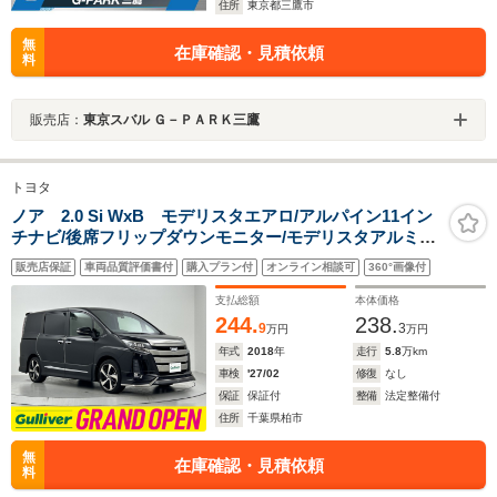
住所
東京都三鷹市
無
在庫確認・見積依頼
料
販売店：
東京スバル Ｇ－ＰＡＲＫ三鷹
トヨタ
ノア 2.0 Si WxB モデリスタエアロ/アルパイン11イン
チナビ/後席フリップダウンモニター/モデリスタアルミホ
イール/前後ドラレコ/デジタルインナーミラー/両側パワー
販売店保証
車両品質評価書付
購入プラン付
オンライン相談可
360°画像付
スライドドア/プリクラッシュセーフティ/LEDヘッドライ
ト/禁煙車
支払総額
本体価格
244.
238.
9
3
万円
万円
年式
2018
年
走行
5.8
万km
車検
'27/02
修復
なし
保証
保証付
整備
法定整備付
住所
千葉県柏市
無
在庫確認・見積依頼
料