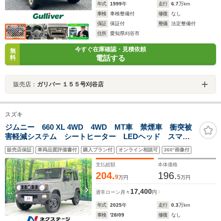
年式
1999
年
走行
6.7
万km
車検
車検整備付
修復
なし
保証
保証付
整備
法定整備付
住所
愛知県刈谷市
今すぐ在庫確認・見積依頼
無
電話する
料
販売店：
ガリバー １５５号刈谷店
スズキ
ジムニー 660 XL 4WD 4WD MT車 禁煙車 衝突被
害軽減システム シートヒーター LEDヘッド スマー
トキー 純正16インチアルミ オートハイビーム 車線
販売店保証
車両品質評価書付
購入プラン付
オンライン相談可
360°画像付
逸脱警報 オートライト オートエアコン プライバシ
ーガラス
支払総額
本体価格
204.
196.
9
5
万円
万円
17,400
通常ローン
月々
円
年式
2025
年
走行
0.3
万km
車検
'28/09
修復
なし