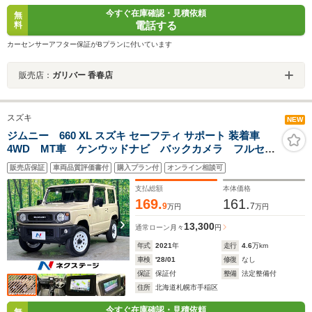
今すぐ在庫確認・見積依頼
無
電話する
料
カーセンサーアフター保証がBプランに付いています
販売店：
ガリバー 香春店
スズキ
NEW
ジムニー 660 XL スズキ セーフティ サポート 装着車
4WD MT車 ケンウッドナビ バックカメラ フルセ
グ 衝突軽減ブレーキ 車線逸脱警報 シートヒータ
販売店保証
車両品質評価書付
購入プラン付
オンライン相談可
ー スマートキー オートライト オートハイビーム
電動格納ミラー
支払総額
本体価格
169.
161.
9
7
万円
万円
13,300
通常ローン
月々
円
年式
2021
年
走行
4.6
万km
車検
'28/01
修復
なし
保証
保証付
整備
法定整備付
住所
北海道札幌市手稲区
今すぐ在庫確認・見積依頼