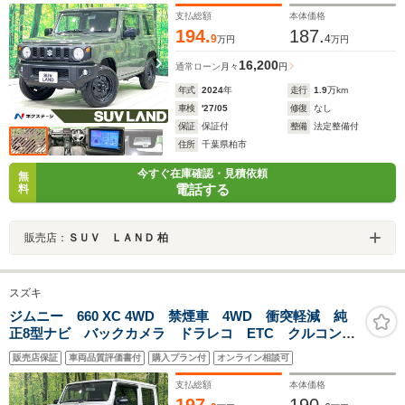
オートエアコン
支払総額
本体価格
194.
187.
9
4
万円
万円
16,200
通常ローン
月々
円
年式
2024
年
走行
1.9
万km
車検
'27/05
修復
なし
保証
保証付
整備
法定整備付
住所
千葉県柏市
今すぐ在庫確認・見積依頼
無
電話する
料
販売店：
ＳＵＶ ＬＡＮＤ 柏
スズキ
ジムニー 660 XC 4WD 禁煙車 4WD 衝突軽減 純
正8型ナビ バックカメラ ドラレコ ETC クルコン
シートヒーター 車線逸脱警報 LEDヘッド オートラ
販売店保証
車両品質評価書付
購入プラン付
オンライン相談可
イト オートエアコン ヘッドライトウォッシャー ス
マートキー
支払総額
本体価格