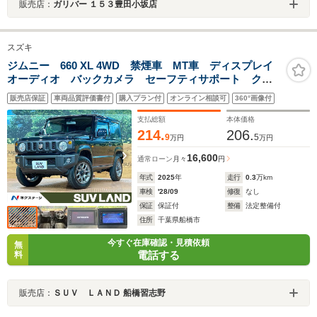
販売店：
ガリバー １５３豊田小坂店
スズキ
ジムニー 660 XL 4WD 禁煙車 MT車 ディスプレイ
オーディオ バックカメラ セーフティサポート クリ
アランスソナー シートヒーター 純正16インチアルミ
販売店保証
車両品質評価書付
購入プラン付
オンライン相談可
360°画像付
ホイール Bluetooth接続 スマートキー
支払総額
本体価格
214.
206.
9
5
万円
万円
16,600
通常ローン
月々
円
年式
2025
年
走行
0.3
万km
車検
'28/09
修復
なし
保証
保証付
整備
法定整備付
住所
千葉県船橋市
今すぐ在庫確認・見積依頼
無
電話する
料
販売店：
ＳＵＶ ＬＡＮＤ 船橋習志野