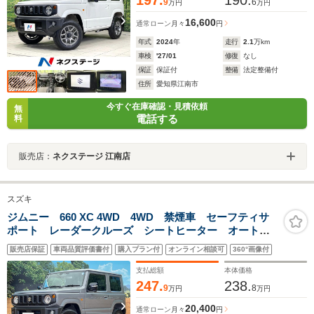
197.
190.
9
6
万円
万円
16,600
通常ローン
月々
円
年式
2024
年
走行
2.1
万km
車検
'27/01
修復
なし
保証
保証付
整備
法定整備付
住所
愛知県江南市
今すぐ在庫確認・見積依頼
無
電話する
料
販売店：
ネクステージ 江南店
スズキ
ジムニー 660 XC 4WD 4WD 禁煙車 セーフティサ
ポート レーダークルーズ シートヒーター オートエ
アコン LEDヘッドライト オートライト スマートキ
販売店保証
車両品質評価書付
購入プラン付
オンライン相談可
360°画像付
ー 純正16インチアルミホイール
支払総額
本体価格
247.
238.
9
8
万円
万円
20,400
通常ローン
月々
円