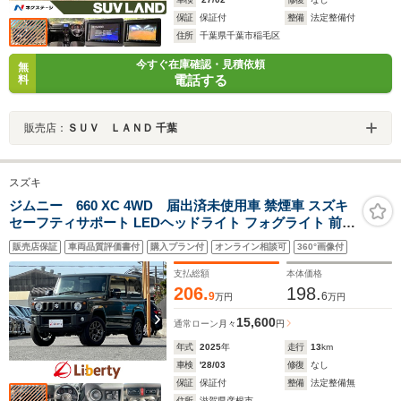
保証
保証付
整備
法定整備付
住所
千葉県千葉市稲毛区
今すぐ在庫確認・見積依頼
無
電話する
料
販売店：
ＳＵＶ ＬＡＮＤ 千葉
スズキ
ジムニー 660 XC 4WD 届出済未使用車 禁煙車 スズキ
セーフティサポート LEDヘッドライト フォグライト 前席
シートヒーター 革巻きステアリング クルーズコントロー
販売店保証
車両品質評価書付
購入プラン付
オンライン相談可
360°画像付
ル スマートキー プッシュスタート 障害物センサー 純正
アルミホイール
支払総額
本体価格
206.
198.
9
6
万円
万円
15,600
通常ローン
月々
円
年式
2025
年
走行
13
km
車検
'28/03
修復
なし
保証
保証付
整備
法定整備無
住所
滋賀県彦根市