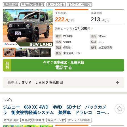
コン スマートキー 横滑り防止 アイドリングストッ
販売店保証
車両品質評価書付
購入プラン付
オンライン相談可
プ ステアリングスイッチ
支払総額
本体価格
222.
213.
9
9
万円
万円
17,500
通常ローン
月々
円
年式
2026
年
走行
12
km
車検
'29/05
修復
なし
保証
保証付
整備
法定整備無
住所
東京都町田市
今すぐ在庫確認・見積依頼
無
電話する
料
販売店：
ＳＵＶ ＬＡＮＤ 横浜町田
スズキ
ジムニー 660 XC 4WD 4WD SDナビ バックカメ
ラ 衝突被害軽減システム 禁煙車 ドラレコ コーナ
ーセンサー スマートキー LEDヘッド ビルトイン
販売店保証
車両品質評価書付
購入プラン付
オンライン相談可
ETC クルコン 純正16インチアルミ オートハイビー