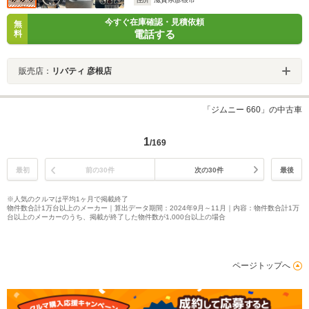
今すぐ在庫確認・見積依頼
無
電話する
料
販売店：
リバティ 彦根店
「ジムニー 660」の中古車
1
/169
最初
前の30件
次の30件
最後
※人気のクルマは平均1ヶ月で掲載終了
物件数合計1万台以上のメーカー｜算出データ期間：2024年9月～11月｜内容：物件数合計1万
台以上のメーカーのうち、掲載が終了した物件数が1,000台以上の場合
ページトップへ