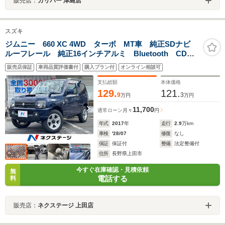
販売店：
ガリバー 津島店
スズキ
ジムニー 660 XC 4WD ターボ MT車 純正SDナビ
ルーフレール 純正16インチアルミ Bluetooth CD
DVD再生 フルセグ 電動格納ミラー フォグライト
販売店保証
車両品質評価書付
購入プラン付
オンライン相談可
ヘッドライトレベライザー
支払総額
本体価格
129.
121.
9
3
万円
万円
11,700
通常ローン
月々
円
年式
2017
年
走行
2.9
万km
車検
'28/07
修復
なし
保証
保証付
整備
法定整備付
住所
長野県上田市
今すぐ在庫確認・見積依頼
無
電話する
料
販売店：
ネクステージ 上田店