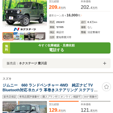
ム 車線逸脱警報
支払総額
本体価格
209.
202.
9
4
万円
万円
16,000
通常ローン
月々
円
年式
2024
年
走行
0.3
万km
車検
'27/05
修復
なし
保証
保証付
整備
法定整備付
住所
愛知県豊川市
今すぐ在庫確認・見積依頼
無
電話する
料
販売店：
ネクステージ 豊川店
スズキ
ジムニー 660 ランドベンチャー 4WD 純正ナビ TV
Bluetooth対応 Bカメラ 革巻きステアリング ステアリン
グスイッチ 電動格納ミラー ヘッドライトレベライザー フ
販売店保証
車両品質評価書付
購入プラン付
オンライン相談可
360°画像付
ォグライト 純正アルミホイール
支払総額
本体価格
129.
121.
9
8
万円
万円