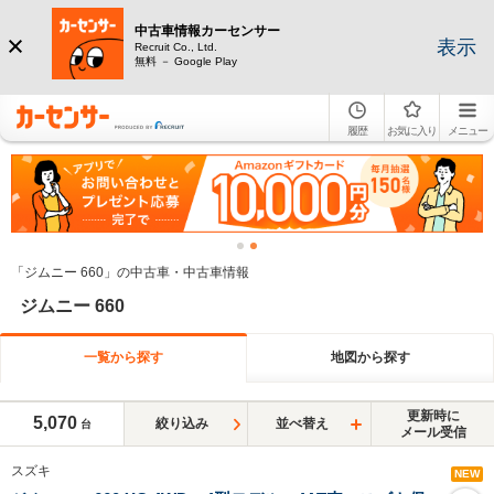
中古車情報カーセンサー
表示
Recruit Co., Ltd.
無料 － Google Play
履歴
お気に入り
メニュー
「ジムニー 660」の中古車・中古車情報
ジムニー 660
一覧から探す
地図から探す
更新時に
5,070
絞り込み
並べ替え
台
メール受信
スズキ
NEW