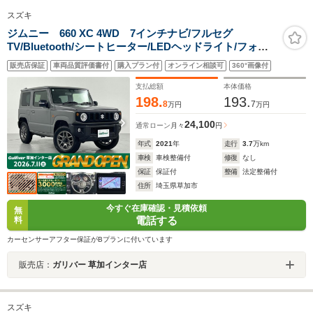
スズキ
ジムニー 660 XC 4WD 7インチナビ/フルセグ
TV/Bluetooth/シートヒーター/LEDヘッドライト/フォグ
ランプ/オートライト/純正アルミホイール/ダウンヒルアシ
販売店保証
車両品質評価書付
購入プラン付
オンライン相談可
360°画像付
ストコントロール/ETC/スマートキー/プッシュスタート
支払総額
本体価格
198.
193.
8
7
万円
万円
24,100
通常ローン
月々
円
年式
2021
年
走行
3.7
万km
車検
車検整備付
修復
なし
保証
保証付
整備
法定整備付
住所
埼玉県草加市
今すぐ在庫確認・見積依頼
無
電話する
料
カーセンサーアフター保証がBプランに付いています
販売店：
ガリバー 草加インター店
スズキ