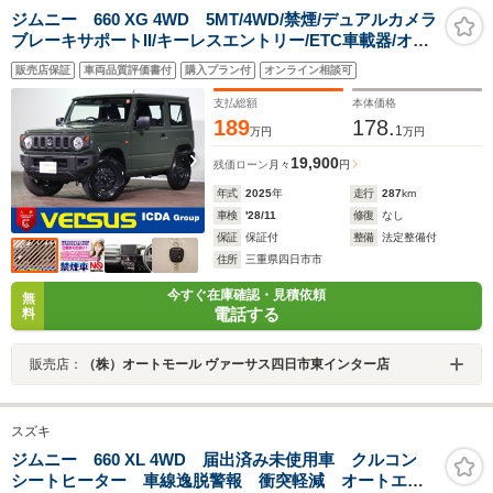
ジムニー 660 XG 4WD 5MT/4WD/禁煙/デュアルカメラ
ブレーキサポートII/キーレスエントリー/ETC車載器/オー
トライト/オートハイビーム/パーキングセンサー/アイドリ
販売店保証
車両品質評価書付
購入プラン付
オンライン相談可
ングストップ
支払総額
本体価格
189
178.
1
万円
万円
19,900
残価ローン
月々
円
年式
2025
年
走行
287
km
車検
'28/11
修復
なし
保証
保証付
整備
法定整備付
住所
三重県四日市市
今すぐ在庫確認・見積依頼
無
電話する
料
販売店：
（株）オートモール ヴァーサス四日市東インター店
スズキ
ジムニー 660 XL 4WD 届出済み未使用車 クルコン
シートヒーター 車線逸脱警報 衝突軽減 オートエア