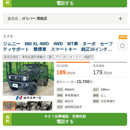
電話する
料
販売店：
ガリバー 周南店
スズキ
NEW
ジムニー 660 XL 4WD 4WD MT車 ターボ セーフ
ティサポート 禁煙車 スマートキー 純正16インチア
ルミ 車線逸脱警報 シートヒーター ハイビームアシ
販売店保証
車両品質評価書付
購入プラン付
オンライン相談可
スト プライバシーガラス オートエアコン トラクシ
ョンコントロール
支払総額
本体価格
189.
179.
9
5
万円
万円
15,700
通常ローン
月々
円
年式
2024
年
走行
150
km
車検
車検整備付
修復
なし
保証
保証付
整備
法定整備付
住所
福岡県筑後市
今すぐ在庫確認・見積依頼
無
電話する
料