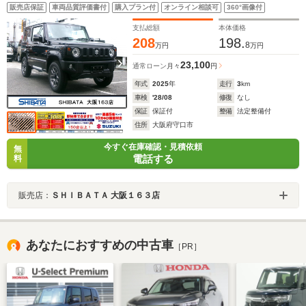
サー LEDヘッドランプ クルーズコントロール アイ
販売店保証
車両品質評価書付
購入プラン付
オンライン相談可
360°画像付
ドリングストップシステム オートライトシステム シ
ートヒーター
支払総額
本体価格
208
198.
8
万円
万円
23,100
通常ローン
月々
円
年式
2025
年
走行
3
km
車検
'28/08
修復
なし
保証
保証付
整備
法定整備付
住所
大阪府守口市
今すぐ在庫確認・見積依頼
無
電話する
料
販売店：
ＳＨＩＢＡＴＡ 大阪１６３店
あなたにおすすめの中古車
［PR］