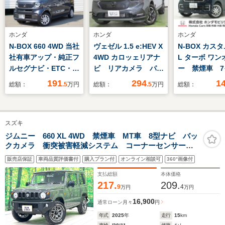
ホンダ
ホンダ
ホンダ
N-BOX 660 4WD 当社
ヴェゼル 1.5 e:HEV X
N-BOX カスタ
社有車アップ・純正フ
4WD カロッェリアナ
L ターボ ワン
ルセグナビ・ETC・純
ビ リアカメラ パド
ー 禁煙車 7
正ドライブレコーダ
ルシフト クルーズコ
ナビ バック
191
294
1
総額：
.5
万円
総額：
.5
万円
総額：
ー・サイドエアバッ
ントロール 社外前後
ドラレコ ET
ク・前席シートヒータ
ドラレコ シートヒー
両側電動スラ
ー・片側電動スライド
ター
ア アダプテ
スズキ
ドア・LEDヘッドライ
ーズコントロ
ト
ートヒータ
ジムニー 660 XL 4WD 禁煙車 MT車 8型ナビ バッ
クカメラ 衝突被害軽減システム コーナーセンサー
Bluetooth 
スマートキー ビルトインETC 純正16インチアルミ
ドライト フ
販売店保証
車両品質評価書付
購入プラン付
オンライン相談可
360°画像付
オートハイビーム 車線逸脱警報
支払総額
本体価格
217.
209.
9
4
万円
万円
16,900
通常ローン
月々
円
年式
2025
年
走行
15
km