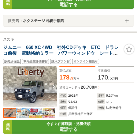
無
電話する
料
販売店：
ネクステージ 札幌手稲店
スズキ
ジムニー 660 XC 4WD 社外CDデッキ ETC ドラレ
コ前後 電動格納ミラー パワーウィンドウ シートヒ
ーター ヘッドランプウォッシャー 衝突軽減ブレー
販売店保証
車両品質評価書付
購入プラン付
オンライン相談可
キ クルーズコントロール オートエアコン ステアリ
ングスイッチ
支払総額
本体価格
178.
170.
9
5
万円
万円
20,700
通常ローン
月々
円
年式
2021
年
走行
5.2
万km
車検
'28/03
修復
なし
保証
保証付
整備
法定整備付
住所
兵庫県神戸市灘区
今すぐ在庫確認・見積依頼
無
電話する
料