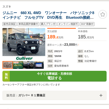
スズキ
ジムニー 660 XL 4WD ワンオーナー パナソニック8
インチナビ フルセグTV DVD再生 Bluetooth接続
バックカメラ 前席シートヒーター スマートキー ス
販売店保証
車両品質評価書付
購入プラン付
オンライン相談可
360°画像付
ペアキー プッシュスタート フォグランプ ターボ
4WD
支払総額
本体価格
189.
185.
8
6
万円
万円
23,000
通常ローン
月々
円
年式
2021
年
走行
2.2
万km
車検
'28/08
修復
なし
保証
保証付
整備
法定整備付
住所
愛知県豊橋市
今すぐ在庫確認・見積依頼
無
電話する
料
カーセンサーアフター保証がBプランに付いています
販売店：
ガリバー Ｒ１豊橋店