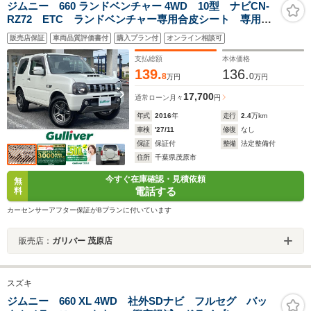
ジムニー 660 ランドベンチャー 4WD 10型 ナビCN-
RZ72 ETC ランドベンチャー専用合皮シート 専用
ENKEIホイール 運転席シートヒーター ステアリング
販売店保証
車両品質評価書付
購入プラン付
オンライン相談可
リモコン キーレス 背面スペアタイヤ ウインカーミ
ラー フォグランプ
支払総額
本体価格
139.
136.
8
0
万円
万円
17,700
通常ローン
月々
円
年式
2016
年
走行
2.4
万km
車検
'27/11
修復
なし
保証
保証付
整備
法定整備付
住所
千葉県茂原市
今すぐ在庫確認・見積依頼
無
電話する
料
カーセンサーアフター保証がBプランに付いています
販売店：
ガリバー 茂原店
スズキ
ジムニー 660 XL 4WD 社外SDナビ フルセグ バッ