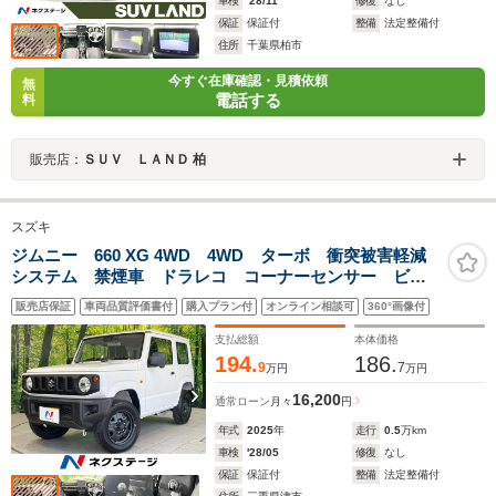
車検
'28/11
修復
なし
保証
保証付
整備
法定整備付
住所
千葉県柏市
今すぐ在庫確認・見積依頼
無
電話する
料
販売店：
ＳＵＶ ＬＡＮＤ 柏
スズキ
ジムニー 660 XG 4WD 4WD ターボ 衝突被害軽減
システム 禁煙車 ドラレコ コーナーセンサー ビル
トインETC 純正16インチアルミ 車線逸脱警報 オー
販売店保証
車両品質評価書付
購入プラン付
オンライン相談可
360°画像付
トライト
支払総額
本体価格
194.
186.
9
7
万円
万円
16,200
通常ローン
月々
円
年式
2025
年
走行
0.5
万km
車検
'28/05
修復
なし
保証
保証付
整備
法定整備付