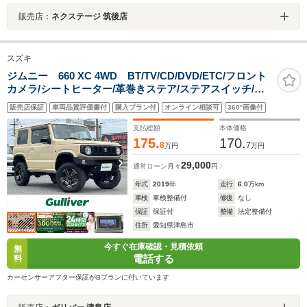
販売店：
ネクステージ 筑後店
スズキ
ジムニー 660 XC 4WD BT/TV/CD/DVD/ETC/フロント
カメラ/シートヒーター/革巻きステア/ステアスイッチ/ク
ルーズコントロール/プリクラッシュ/横滑り防止/ダウンヒ
販売店保証
車両品質評価書付
購入プラン付
オンライン相談可
360°画像付
ルアシストコントロール/プッシュスタ
支払総額
本体価格
175.
170.
8
7
万円
万円
29,000
通常ローン
月々
円
年式
2019
年
走行
6.0
万km
車検
車検整備付
修復
なし
保証
保証付
整備
法定整備付
住所
愛知県津島市
今すぐ在庫確認・見積依頼
無
電話する
料
カーセンサーアフター保証がBプランに付いています