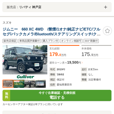
販売店：
リバティ 神戸店
スズキ
ジムニー 660 XC 4WD /禁煙/1オナ/純正ナビ/ETC/フル
セグ/バックカメラ/Bluetooth/ステアリングスイッチ/クル
ーズコントロール/前席シートヒーター/スズキセーフティ
販売店保証
車両品質評価書付
購入プラン付
オンライン相談可
360°画像付
サポート/車線逸脱警報/プッシュスタート/電動格納ミラ
ー/ISOFIX
支払総額
本体価格
179.
175.
8
9
万円
万円
19,500
通常ローン
月々
円
年式
2019
年
走行
2.5
万km
車検
'28/02
修復
なし
保証
保証付
整備
法定整備付
住所
愛知県豊田市
今すぐ在庫確認・見積依頼
無
電話する
料
カーセンサーアフター保証がBプランに付いています