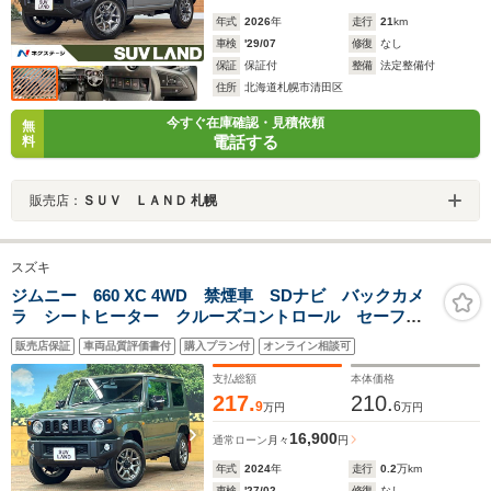
年式
2026
年
走行
21
km
車検
'29/07
修復
なし
保証
保証付
整備
法定整備付
住所
北海道札幌市清田区
今すぐ在庫確認・見積依頼
無
電話する
料
販売店：
ＳＵＶ ＬＡＮＤ 札幌
スズキ
ジムニー 660 XC 4WD 禁煙車 SDナビ バックカメ
ラ シートヒーター クルーズコントロール セーフテ
ィサポート LEDヘッド 純正16インチアルミ アイド
販売店保証
車両品質評価書付
購入プラン付
オンライン相談可
リングストップ ヘッドライトウォッシャー ETC
支払総額
本体価格
217.
210.
9
6
万円
万円
16,900
通常ローン
月々
円
年式
2024
年
走行
0.2
万km
車検
'27/02
修復
なし