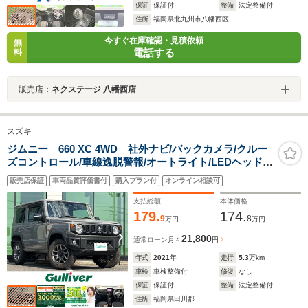
保証
保証付
整備
法定整備付
住所
福岡県北九州市八幡西区
今すぐ在庫確認・見積依頼
無
電話する
料
販売店：
ネクステージ 八幡西店
スズキ
ジムニー 660 XC 4WD 社外ナビ/バックカメラ/クルー
ズコントロール/車線逸脱警報/オートライト/LEDヘッドラ
イト/ETC/前席シートヒーター/純正アルミホイール/プッ
販売店保証
車両品質評価書付
購入プラン付
オンライン相談可
シュスタート/スマートキー
支払総額
本体価格
179.
174.
9
8
万円
万円
21,800
通常ローン
月々
円
年式
2021
年
走行
5.3
万km
車検
車検整備付
修復
なし
保証
保証付
整備
法定整備付
住所
福岡県田川郡