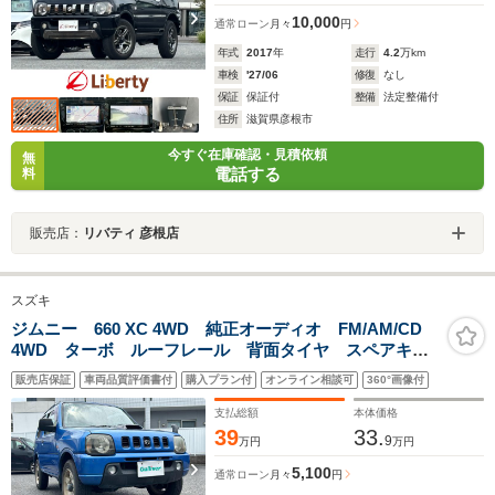
10,000
通常ローン
月々
円
年式
2017
年
走行
4.2
万km
車検
'27/06
修復
なし
保証
保証付
整備
法定整備付
住所
滋賀県彦根市
今すぐ在庫確認・見積依頼
無
電話する
料
販売店：
リバティ 彦根店
スズキ
ジムニー 660 XC 4WD 純正オーディオ FM/AM/CD
4WD ターボ ルーフレール 背面タイヤ スペアキー1
本 取扱説明書・保証書
販売店保証
車両品質評価書付
購入プラン付
オンライン相談可
360°画像付
支払総額
本体価格
39
33.
9
万円
万円
5,100
通常ローン
月々
円