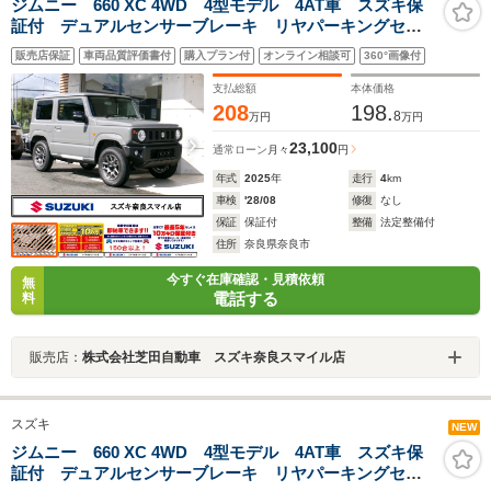
ジムニー 660 XC 4WD 4型モデル 4AT車 スズキ保
証付 デュアルセンサーブレーキ リヤパーキングセン
サー クルーズコントロール LEDヘッドランプ アイ
販売店保証
車両品質評価書付
購入プラン付
オンライン相談可
360°画像付
ドリングストップシステム オートライトシステム シ
ートヒーター
支払総額
本体価格
208
198.
8
万円
万円
23,100
通常ローン
月々
円
年式
2025
年
走行
4
km
車検
'28/08
修復
なし
保証
保証付
整備
法定整備付
住所
奈良県奈良市
今すぐ在庫確認・見積依頼
無
電話する
料
販売店：
株式会社芝田自動車 スズキ奈良スマイル店
スズキ
NEW
ジムニー 660 XC 4WD 4型モデル 4AT車 スズキ保
証付 デュアルセンサーブレーキ リヤパーキングセン