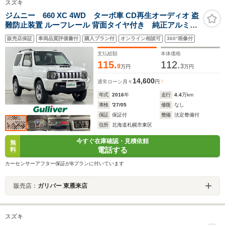
スズキ
ジムニー 660 XC 4WD ターボ車 CD再生オーディオ 盗
難防止装置 ルーフレール 背面タイヤ付き 純正アルミホ
イール
販売店保証
車両品質評価書付
購入プラン付
オンライン相談可
360°画像付
支払総額
本体価格
115.
112.
9
3
万円
万円
14,600
通常ローン
月々
円
年式
2016
年
走行
4.4
万km
車検
'27/05
修復
なし
保証
保証付
整備
法定整備付
住所
北海道札幌市東区
今すぐ在庫確認・見積依頼
無
電話する
料
カーセンサーアフター保証がBプランに付いています
販売店：
ガリバー 東雁来店
スズキ