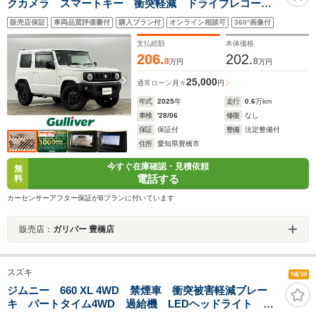
クカメラ スマートキー 衝突軽減 ドライブレコーダ
ー ETC 背面タイヤシートヒーター オートエアコ
販売店保証
車両品質評価書付
購入プラン付
オンライン相談可
360°画像付
ン 純正フロアマット
支払総額
本体価格
206.
202.
8
8
万円
万円
25,000
通常ローン
月々
円
年式
2025
年
走行
0.6
万km
車検
'28/06
修復
なし
保証
保証付
整備
法定整備付
住所
愛知県豊橋市
今すぐ在庫確認・見積依頼
無
電話する
料
カーセンサーアフター保証がBプランに付いています
販売店：
ガリバー 豊橋店
スズキ
NEW
ジムニー 660 XL 4WD 禁煙車 衝突被害軽減ブレー
キ パートタイム4WD 過給機 LEDヘッドライト オ