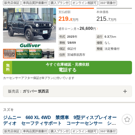
ートライト フォグライト シートヒーター運転席助手
販売店保証
車両品質評価書付
購入プラン付
オンライン相談可
360°画像付
席 アイドリングストップ 純正アルミホイール16イン
チ スマートキー
支払総額
本体価格
219.
215.
8
7
万円
万円
26,600
通常ローン
月々
円
年式
2025
年
走行
0.3
万km
車検
'28/09
修復
なし
保証
保証付
整備
法定整備付
住所
茨城県筑西市
今すぐ在庫確認・見積依頼
無
電話する
料
カーセンサーアフター保証がBプランに付いています
販売店：
ガリバー 筑西店
スズキ
ジムニー 660 XL 4WD 禁煙車 9型ディスプレイオー
ディオ セーフティサポート コーナーセンサー シー
トヒーター スマートキー ビルトインETC 純正16イ
販売店保証
車両品質評価書付
購入プラン付
オンライン相談可
360°画像付
ンチアルミ オートハイビーム ダウンヒルアシスト