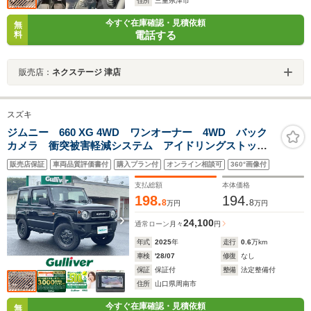
住所
三重県津市
今すぐ在庫確認・見積依頼
無
電話する
料
販売店：
ネクステージ 津店
スズキ
ジムニー 660 XG 4WD ワンオーナー 4WD バック
カメラ 衝突被害軽減システム アイドリングストッ
プ ダウンヒルアシストコントロール オートライト
販売店保証
車両品質評価書付
購入プラン付
オンライン相談可
360°画像付
横滑り防止装置 ABS 純正フロアマット スペアキー1
本 リモコンキー
支払総額
本体価格
198.
194.
8
8
万円
万円
24,100
通常ローン
月々
円
年式
2025
年
走行
0.6
万km
車検
'28/07
修復
なし
保証
保証付
整備
法定整備付
住所
山口県周南市
今すぐ在庫確認・見積依頼
無