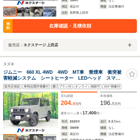
車検
'28/07
修復
なし
保証
保証付
整備
法定整備付
住所
長野県上田市
無
在庫確認・見積依頼
料
販売店：
ネクステージ 上田店
スズキ
ジムニー 660 XL 4WD 4WD MT車 禁煙車 衝突被
害軽減システム シートヒーター LEDヘッド スマー
トキー 純正16インチアルミ オートハイビーム 車線
販売店保証
車両品質評価書付
購入プラン付
オンライン相談可
360°画像付
逸脱警報 オートライト オートエアコン プライバシ
ーガラス
支払総額
本体価格
204.
196.
9
5
万円
万円
17,400
通常ローン
月々
円
年式
2025
年
走行
0.3
万km
車検
'28/09
修復
なし
保証
保証付
整備
法定整備付