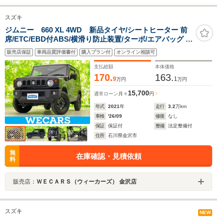
スズキ
ジムニー 660 XL 4WD 新品タイヤ/シートヒーター 前
席/ETC/EBD付ABS/横滑り防止装置/ターボ/エアバッグ サ
イド/衝突安全ボディ/パワーウインドウ/エンジンスタート
販売店保証
車両品質評価書付
購入プラン付
オンライン相談可
ボタン/キーレススタートシステム/オートエアコン
支払総額
本体価格
170.
163.
9
1
万円
万円
15,700
通常ローン
月々
円
年式
2021
年
走行
3.2
万km
車検
'26/09
修復
なし
保証
保証付
整備
法定整備付
住所
石川県金沢市
無
在庫確認・見積依頼
料
販売店：
ＷＥＣＡＲＳ（ウィーカーズ） 金沢店
スズキ
NEW