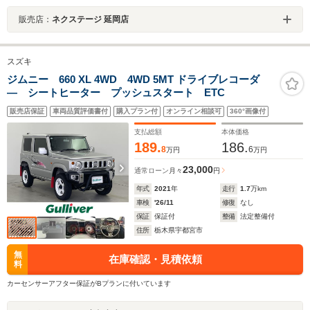
販売店：
ネクステージ 延岡店
スズキ
ジムニー 660 XL 4WD 4WD 5MT ドライブレコーダ
― シートヒーター プッシュスタート ETC
販売店保証
車両品質評価書付
購入プラン付
オンライン相談可
360°画像付
支払総額
本体価格
189.
186.
8
6
万円
万円
23,000
通常ローン
月々
円
年式
2021
年
走行
1.7
万km
車検
'26/11
修復
なし
保証
保証付
整備
法定整備付
住所
栃木県宇都宮市
無
在庫確認・見積依頼
料
カーセンサーアフター保証がBプランに付いています