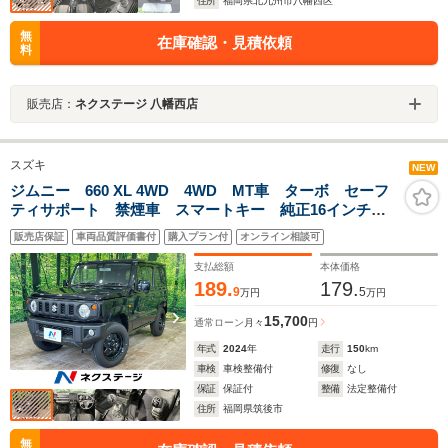
住所
福岡県北九州市八幡西区
無
在庫確認・見積依頼
料
販売店：
ネクステージ 八幡西店
スズキ
NEW
ジムニー 660 XL 4WD 4WD MT車 ターボ セーフ
ティサポート 禁煙車 スマートキー 純正16インチア
ルミ 車線逸脱警報 シートヒーター ハイビームアシ
販売店保証
車両品質評価書付
購入プラン付
オンライン相談可
スト プライバシーガラス オートエアコン トラクシ
ョンコントロール
支払総額
本体価格
189.
179.
9
5
万円
万円
15,700
通常ローン
月々
円
年式
2024
年
走行
150
km
車検
車検整備付
修復
なし
保証
保証付
整備
法定整備付
住所
福岡県筑後市
無