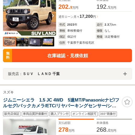
202.
192.
9
5
万円
万円
17,200
通常ローン
月々
円
年式
2023
年
走行
2.3
万km
車検
車検整備付
修復
なし
保証
保証付
整備
法定整備付
住所
千葉県千葉市稲毛区
無
在庫確認・見積依頼
料
販売店：
ＳＵＶ ＬＡＮＤ 千葉
スズキ
ジムニーシエラ 1.5 JC 4WD 5速MT/Panasonicナビ/フ
ルセグ/バックカメラ/ETC/リヤパーキングセンサー/シー
トヒーター/LEDヘッドライト/前後ドラレ
販売店保証
車両品質評価書付
購入プラン付
オンライン相談可
360°画像付
コ/AppleCarplay/クルーズコントロール/ワンオーナー
支払総額
本体価格
278
268.
0
万円
万円