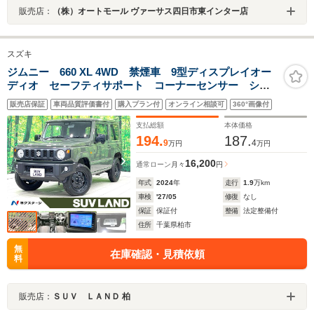
販売店：
（株）オートモール ヴァーサス四日市東インター店
スズキ
ジムニー 660 XL 4WD 禁煙車 9型ディスプレイオー
ディオ セーフティサポート コーナーセンサー シー
トヒーター スマートキー ビルトインETC 純正16イ
販売店保証
車両品質評価書付
購入プラン付
オンライン相談可
360°画像付
ンチアルミ オートハイビーム ダウンヒルアシスト
オートエアコン
支払総額
本体価格
194.
187.
9
4
万円
万円
16,200
通常ローン
月々
円
年式
2024
年
走行
1.9
万km
車検
'27/05
修復
なし
保証
保証付
整備
法定整備付
住所
千葉県柏市
無
在庫確認・見積依頼
料
販売店：
ＳＵＶ ＬＡＮＤ 柏