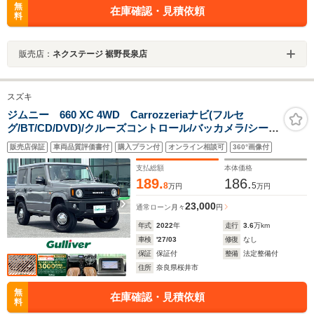
無
在庫確認・見積依頼
料
販売店：
ネクステージ 裾野長泉店
スズキ
ジムニー 660 XC 4WD Carrozzeriaナビ(フルセ
グ/BT/CD/DVD)/クルーズコントロール/バッカメラ/シート
ヒーター/衝突軽減/レーンキープ/レザー調シートカバー/
販売店保証
車両品質評価書付
購入プラン付
オンライン相談可
360°画像付
ヘッドライトウォッシャー/ETC/社外AW
支払総額
本体価格
189.
186.
8
5
万円
万円
23,000
通常ローン
月々
円
年式
2022
年
走行
3.6
万km
車検
'27/03
修復
なし
保証
保証付
整備
法定整備付
住所
奈良県桜井市
無
在庫確認・見積依頼
料