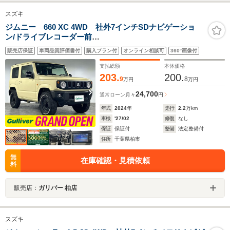
スズキ
ジムニー 660 XC 4WD 社外7インチSDナビゲーショ
ン/ドライブレコーダー前
後/AM/FM/DVD/CD/USB/iPod/Bluetooth/フルセグ/パー
販売店保証
車両品質評価書付
購入プラン付
オンライン相談可
360°画像付
トタイム/4WD/ヨシムラマフラー(車載)/ スズキセーフテ
ィサポート/レーンキープアシスト/シートヒーター/禁煙車
支払総額
本体価格
203.
200.
9
8
万円
万円
24,700
通常ローン
月々
円
年式
2024
年
走行
2.2
万km
車検
'27/02
修復
なし
保証
保証付
整備
法定整備付
住所
千葉県柏市
無
在庫確認・見積依頼
料
販売店：
ガリバー 柏店
スズキ