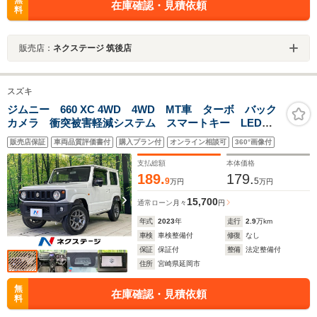
無
在庫確認・見積依頼
料
販売店：
ネクステージ 筑後店
スズキ
ジムニー 660 XC 4WD 4WD MT車 ターボ バック
カメラ 衝突被害軽減システム スマートキー LEDヘ
ッド クルコン 純正16インチアルミ オートハイビー
販売店保証
車両品質評価書付
購入プラン付
オンライン相談可
360°画像付
ム 車線逸脱警報 オートライト オートエアコン
支払総額
本体価格
189.
179.
9
5
万円
万円
15,700
通常ローン
月々
円
年式
2023
年
走行
2.9
万km
車検
車検整備付
修復
なし
保証
保証付
整備
法定整備付
住所
宮崎県延岡市
無
在庫確認・見積依頼
料