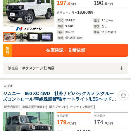
197.
190.
9
6
万円
万円
16,600
通常ローン
月々
円
年式
2024
年
走行
2.1
万km
車検
'27/01
修復
なし
保証
保証付
整備
法定整備付
住所
愛知県江南市
無
在庫確認・見積依頼
料
販売店：
ネクステージ 江南店
スズキ
ジムニー 660 XC 4WD 社外ナビ/バックカメラ/クルー
ズコントロール/車線逸脱警報/オートライト/LEDヘッドラ
イト/ETC/前席シートヒーター/純正アルミホイール/プッ
販売店保証
車両品質評価書付
購入プラン付
オンライン相談可
シュスタート/スマートキー
支払総額
本体価格
179.
174.
9
8
万円
万円