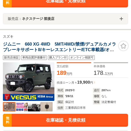
在庫確認・見積依頼
料
販売店：
ネクステージ 筑後店
スズキ
ジムニー 660 XG 4WD 5MT/4WD/禁煙/デュアルカメラ
ブレーキサポートII/キーレスエントリー/ETC車載器/オー
トライト/オートハイビーム/パーキングセンサー/アイドリ
販売店保証
車両品質評価書付
購入プラン付
オンライン相談可
ングストップ
支払総額
本体価格
189
178.
1
万円
万円
19,900
残価ローン
月々
円
年式
2025
年
走行
287
km
車検
'28/11
修復
なし
保証
保証付
整備
法定整備付
住所
三重県四日市市
無
在庫確認・見積依頼
料