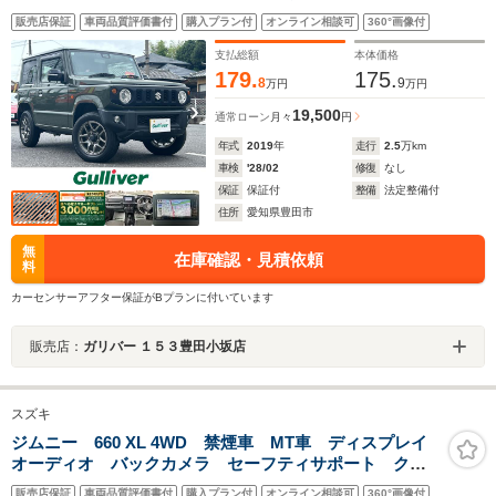
ーズコントロール/前席シートヒーター/スズキセーフティ
販売店保証
車両品質評価書付
購入プラン付
オンライン相談可
360°画像付
サポート/車線逸脱警報/プッシュスタート/電動格納ミラ
ー/ISOFIX
支払総額
本体価格
179.
175.
8
9
万円
万円
19,500
通常ローン
月々
円
年式
2019
年
走行
2.5
万km
車検
'28/02
修復
なし
保証
保証付
整備
法定整備付
住所
愛知県豊田市
無
在庫確認・見積依頼
料
カーセンサーアフター保証がBプランに付いています
販売店：
ガリバー １５３豊田小坂店
スズキ
ジムニー 660 XL 4WD 禁煙車 MT車 ディスプレイ
オーディオ バックカメラ セーフティサポート クリ
アランスソナー シートヒーター 純正16インチアルミ
販売店保証
車両品質評価書付
購入プラン付
オンライン相談可
360°画像付