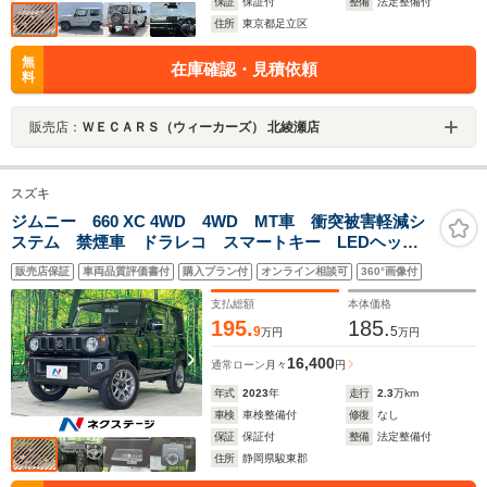
保証
保証付
整備
法定整備付
住所
東京都足立区
無
在庫確認・見積依頼
料
販売店：
ＷＥＣＡＲＳ（ウィーカーズ） 北綾瀬店
スズキ
ジムニー 660 XC 4WD 4WD MT車 衝突被害軽減シ
ステム 禁煙車 ドラレコ スマートキー LEDヘッ
ド ETC クルコン 純正16インチアルミ 車線逸脱警
販売店保証
車両品質評価書付
購入プラン付
オンライン相談可
360°画像付
報 オートライト オートエアコン
支払総額
本体価格
195.
185.
9
5
万円
万円
16,400
通常ローン
月々
円
年式
2023
年
走行
2.3
万km
車検
車検整備付
修復
なし
保証
保証付
整備
法定整備付
住所
静岡県駿東郡