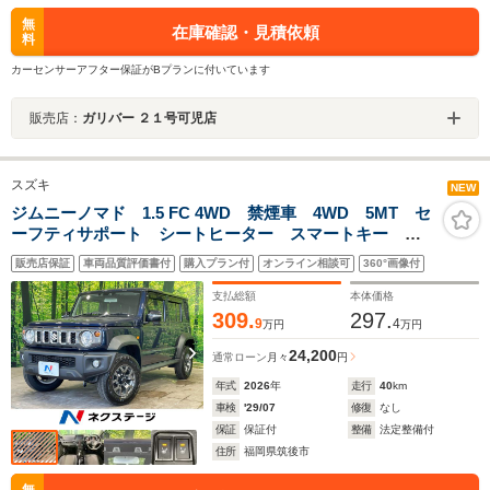
無
在庫確認・見積依頼
料
カーセンサーアフター保証がBプランに付いています
販売店：
ガリバー ２１号可児店
スズキ
NEW
ジムニーノマド 1.5 FC 4WD 禁煙車 4WD 5MT セ
ーフティサポート シートヒーター スマートキー リ
アパーキングセンサー LEDヘッド アダプティブクル
販売店保証
車両品質評価書付
購入プラン付
オンライン相談可
360°画像付
ーズ オートマチックハイビーム オートライト オー
トエアコン
支払総額
本体価格
309.
297.
9
4
万円
万円
24,200
通常ローン
月々
円
年式
2026
年
走行
40
km
車検
'29/07
修復
なし
保証
保証付
整備
法定整備付
住所
福岡県筑後市