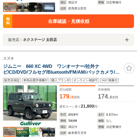
保証
保証付
整備
法定整備付
住所
群馬県太田市
無
在庫確認・見積依頼
料
販売店：
ネクステージ 太田店
スズキ
ジムニー 660 XC 4WD ワンオーナー/社外ナ
ビ/CD/DVD/フルセグ/Bluetooth/FM/AM/バックカメラ/衝
突軽減ブレーキ/レーンキープアシスト/クルーズコントロ
販売店保証
車両品質評価書付
購入プラン付
オンライン相談可
360°画像付
ール/シートヒーター/LEDヘッドライト
支払総額
本体価格
179.
174.
9
8
万円
万円
21,800
通常ローン
月々
円
年式
2019
年
走行
3.3
万km
車検
'26/08
修復
なし
保証
保証付
整備
法定整備付
住所
岐阜県可児市