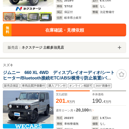
年式
2018
年
走行
6.0
万km
車検
'27/12
修復
なし
保証
保証付
整備
法定整備付
住所
岐阜県土岐市
無
在庫確認・見積依頼
料
販売店：
ネクステージ 土岐多治見店
スズキ
ジムニー 660 XL 4WD ディスプレイオーディオ/シート
ヒーター/Bluetooth接続/ETC/ABS/横滑り防止装置/バッ
クモニター/ターボ/エアバッグ 運転席/エアバッグ 助手席/
販売店保証
車両品質評価書付
購入プラン付
オンライン相談可
360°画像付
エアバッグ サイド
支払総額
本体価格
201.
190.
9
4
万円
万円
20,100
通常ローン
月々
円
年式
2023
年
走行
1.9
万km
車検
車検整備無
修復
なし