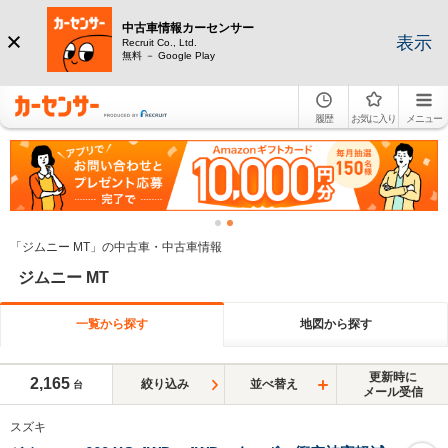
中古車情報カーセンサー
表示
Recruit Co., Ltd.
無料 － Google Play
履歴
お気に入り
メニュー
「ジムニー MT」の中古車・中古車情報
ジムニー MT
一覧から探す
地図から探す
更新時に
2,165
絞り込み
並べ替え
台
メール受信
スズキ