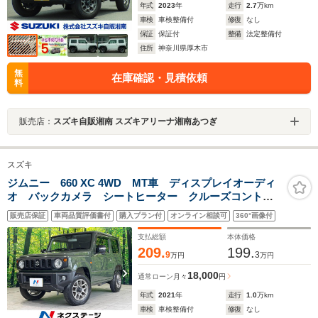
年式
2023
年
走行
2.7
万km
車検
車検整備付
修復
なし
保証
保証付
整備
法定整備付
住所
神奈川県厚木市
無
在庫確認・見積依頼
料
販売店：
スズキ自販湘南 スズキアリーナ湘南あつぎ
スズキ
ジムニー 660 XC 4WD MT車 ディスプレイオーディ
オ バックカメラ シートヒーター クルーズコントロ
ール ETC スマートキー＆プッシュスタート オート
販売店保証
車両品質評価書付
購入プラン付
オンライン相談可
360°画像付
ハイビーム LEDヘッドライト 禁煙車 衝突被害軽減
装置
支払総額
本体価格
209.
199.
9
3
万円
万円
18,000
通常ローン
月々
円
年式
2021
年
走行
1.0
万km
車検
車検整備付
修復
なし