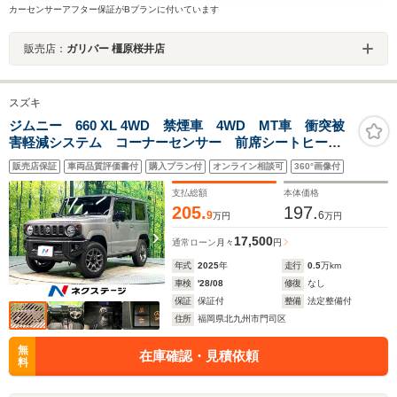
カーセンサーアフター保証がBプランに付いています
販売店：
ガリバー 橿原桜井店
スズキ
ジムニー 660 XL 4WD 禁煙車 4WD MT車 衝突被
害軽減システム コーナーセンサー 前席シートヒータ
ー スマートキー ビルトインETC オートハイビー
販売店保証
車両品質評価書付
購入プラン付
オンライン相談可
360°画像付
ム 車線逸脱警報 オートライト オートエアコン
支払総額
本体価格
205.
197.
9
6
万円
万円
17,500
通常ローン
月々
円
年式
2025
年
走行
0.5
万km
車検
'28/08
修復
なし
保証
保証付
整備
法定整備付
住所
福岡県北九州市門司区
無
在庫確認・見積依頼
料