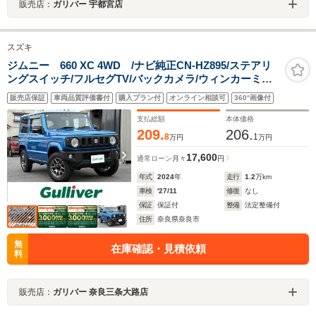
販売店：
ガリバー 宇都宮店
スズキ
ジムニー 660 XC 4WD /ナビ純正CN-HZ895/ステアリ
ングスイッチ/フルセグTV/バックカメラ/ウィンカーミラ
ー/ミラーヒーター/アイソフィックス/ETC2.0/純正アルミ/
販売店保証
車両品質評価書付
購入プラン付
オンライン相談可
360°画像付
プッシュスタート/スペアキー×1/取扱説明書/保証書
支払総額
本体価格
209.
206.
8
1
万円
万円
17,600
通常ローン
月々
円
年式
2024
年
走行
1.2
万km
車検
'27/11
修復
なし
保証
保証付
整備
法定整備付
住所
奈良県奈良市
無
在庫確認・見積依頼
料
販売店：
ガリバー 奈良三条大路店