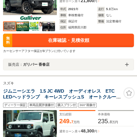
21,800
通常ローン
月々
円
年式
2021
年
走行
5.3
万km
車検
車検整備付
修復
なし
保証
保証付
整備
法定整備付
住所
福岡県田川郡
無
在庫確認・見積依頼
料
カーセンサーアフター保証がBプランに付いています
販売店：
ガリバー 香春店
スズキ
ジムニーシエラ 1.5 JC 4WD オーディオレス ETC
LEDヘッドランプ キーレスプッシュS オートクルーズ
コントロール オーディオスイッチ 衝突被害軽減ブレ
ディーラー保証
車両品質評価書付
購入プラン付
360°画像付
ーキ SRSサイドエアバッグ SRSカーテンエアバッ
グ シートヒーター
支払総額
本体価格
249.
235.
7
8
万円
万円
48,300
通常ローン
月々
円