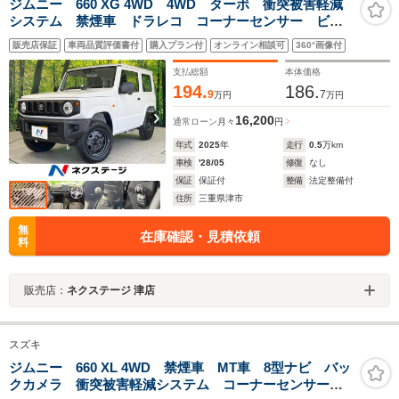
ジムニー 660 XG 4WD 4WD ターボ 衝突被害軽減
システム 禁煙車 ドラレコ コーナーセンサー ビル
トインETC 純正16インチアルミ 車線逸脱警報 オー
販売店保証
車両品質評価書付
購入プラン付
オンライン相談可
360°画像付
トライト
支払総額
本体価格
194.
186.
9
7
万円
万円
16,200
通常ローン
月々
円
年式
2025
年
走行
0.5
万km
車検
'28/05
修復
なし
保証
保証付
整備
法定整備付
住所
三重県津市
無
在庫確認・見積依頼
料
販売店：
ネクステージ 津店
スズキ
ジムニー 660 XL 4WD 禁煙車 MT車 8型ナビ バッ
クカメラ 衝突被害軽減システム コーナーセンサー