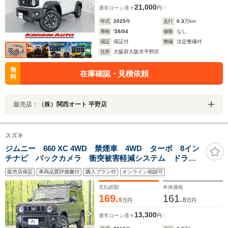
21,000
通常ローン
月々
円
年式
2025
年
走行
0.3
万km
車検
'28/04
修復
なし
保証
保証付
整備
法定整備付
住所
大阪府大阪市平野区
無
在庫確認・見積依頼
料
販売店：
（株）関西オート 平野店
スズキ
ジムニー 660 XC 4WD 禁煙車 4WD ターボ 8イン
チナビ バックカメラ 衝突被害軽減システム ドラレ
コ スマートキー LEDヘッド ビルトインETC クル
販売店保証
車両品質評価書付
購入プラン付
オンライン相談可
コン 純正16インチアルミ 車線逸脱警報 オートライ
ト
支払総額
本体価格
169.
161.
9
8
万円
万円
13,300
通常ローン
月々
円