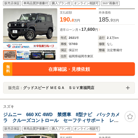
ター/ダウンヒルアシスト/ETC/LEDヘッドライト/スマー
販売店保証
車両品質評価書付
購入プラン付
オンライン相談可
360°画像付
トキー/オートエアコン
支払総額
本体価格
190.
185.
8
9
万円
万円
17,600
通常ローン
月々
円
年式
2021
年
走行
2.1
万km
車検
'27/03
修復
なし
保証
保証付
整備
法定整備付
住所
福岡県福岡市東区
無
在庫確認・見積依頼
料
販売店：
グッドスピード ＭＥＧＡ ＳＵＶ東福岡店
スズキ
ジムニー 660 XC 4WD 禁煙車 8型ナビ バックカメ
ラ クルーズコントロール セーフティサポート レー
ンアシスト シートヒーター LEDヘッド ダウンヒル
販売店保証
車両品質評価書付
購入プラン付
オンライン相談可
アシスト オートエアコン 純正16インチAW ETC
支払総額
本体価格