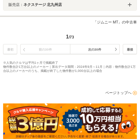
販売店：
ネクステージ 北九州店
「ジムニー MT」の中古車
1
/73
最初
前の30件
次の30件
最後
※人気のクルマは平均1ヶ月で掲載終了
物件数合計1万台以上のメーカー｜算出データ期間：2024年9月～11月｜内容：物件数合計1万
台以上のメーカーのうち、掲載が終了した物件数が1,000台以上の場合
ページトップへ