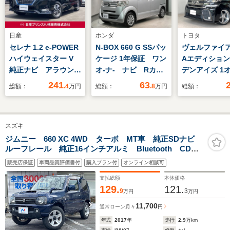
日産
ホンダ
トヨタ
セレナ 1.2 e-POWER
N-BOX 660 G SSパッ
ヴェルファイア 2
ハイウェイスター V
ケージ 1年保証 ワン
Aエディション
純正ナビ アラウンド
オ-ナ- ナビ Rカメ
デンアイズ 1オ
ビューモニター プロ
ラ CD録音 DVD
煙車 両電スラ 
241
63
総額：
.4
万円
総額：
.8
万円
総額：
パイロット 衝突軽減
ドラレコ 両側電動ド
ビ 新品20AW
ブレーキ シートヒー
ア VSA スマ-ト
イヤ ローダ
ター ETC車載器 両
キ- 盗難防止装置
ワーバック
スズキ
側オートスライドド
整備記録簿 AAC
AC100V E
ア サイドエアバッ
ドアバイザ- ベンチ
フレザー B
ジムニー 660 XC 4WD ターボ MT車 純正SDナビ
ルーフレール 純正16インチアルミ Bluetooth CD
グ カーテンエアバッ
シ-ト Wエアバッグ
LEDヘッドラ
DVD再生 フルセグ 電動格納ミラー フォグライト
グ
&LEDフォグ
販売店保証
車両品質評価書付
購入プラン付
オンライン相談可
ヘッドライトレベライザー
支払総額
本体価格
129.
121.
9
3
万円
万円
11,700
通常ローン
月々
円
年式
2017
年
走行
2.9
万km