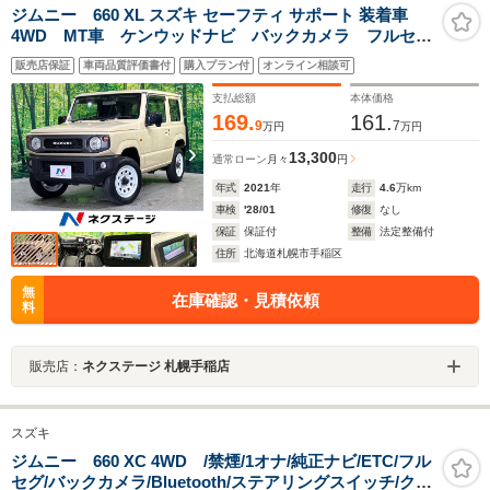
ジムニー 660 XL スズキ セーフティ サポート 装着車
4WD MT車 ケンウッドナビ バックカメラ フルセ
グ 衝突軽減ブレーキ 車線逸脱警報 シートヒータ
販売店保証
車両品質評価書付
購入プラン付
オンライン相談可
ー スマートキー オートライト オートハイビーム
電動格納ミラー
支払総額
本体価格
169.
161.
9
7
万円
万円
13,300
通常ローン
月々
円
年式
2021
年
走行
4.6
万km
車検
'28/01
修復
なし
保証
保証付
整備
法定整備付
住所
北海道札幌市手稲区
無
在庫確認・見積依頼
料
販売店：
ネクステージ 札幌手稲店
スズキ
ジムニー 660 XC 4WD /禁煙/1オナ/純正ナビ/ETC/フル
セグ/バックカメラ/Bluetooth/ステアリングスイッチ/クル