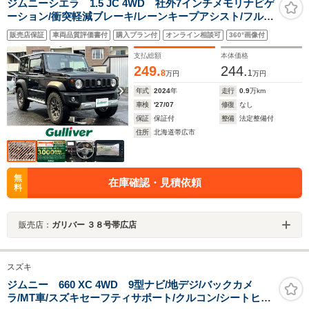
ジムニーシエラ 1.5 JC 4WD 社外7インチメモリナビゲ
ーション/衝突軽減ブレーキ/レーンキープアシスト/フルセ
グ/バックカメラ/クルーズコントロール/ステアリングスイ
販売店保証
車両品質評価書付
購入プラン付
オンライン相談可
360°画像付
ッチ/前席シートヒーター/純正フロアマット/純正LEDライ
ト
支払総額
本体価格
249.
244.
8
1
万円
万円
年式
2024
年
走行
0.9
万km
車検
'27/07
修復
なし
保証
保証付
整備
法定整備付
住所
北海道帯広市
無
在庫確認・見積依頼
料
販売店：
ガリバー ３８号帯広店
スズキ
ジムニー 660 XC 4WD 9型ナビ/地デジ/バックカメ
ラ/MT車/スズキセーフティサポート/クルコン/シートヒー