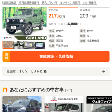
スマートキー ビルトインETC 純正16インチアルミ
販売店保証
車両品質評価書付
購入プラン付
オンライン相談可
360°画像付
オートハイビーム 車線逸脱警報
支払総額
本体価格
217.
209.
9
4
万円
万円
16,900
通常ローン
月々
円
年式
2025
年
走行
15
km
車検
'28/11
修復
なし
保証
保証付
整備
法定整備付
住所
千葉県柏市
無
在庫確認・見積依頼
料
販売店：
ＳＵＶ ＬＡＮＤ 柏
あなたにおすすめの中古車
［PR］