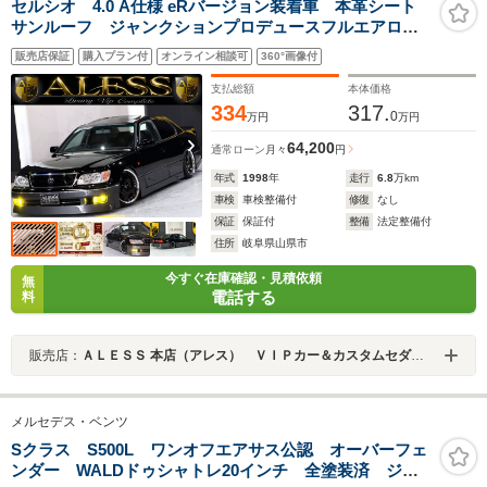
セルシオ 4.0 A仕様 eRバージョン装着車 本革シート
サンルーフ ジャンクションプロデュースフルエアロ
新品フルタップ式車高調 新品WORKランベック19AW
販売店保証
購入プラン付
オンライン相談可
360°画像付
新品タイヤ ワンオフリアピースマフラー ツートンカ
ラー全塗装
支払総額
本体価格
334
317.
0
万円
万円
64,200
通常ローン
月々
円
年式
1998
年
走行
6.8
万km
車検
車検整備付
修復
なし
保証
保証付
整備
法定整備付
住所
岐阜県山県市
今すぐ在庫確認・見積依頼
無
電話する
料
販売店：
ＡＬＥＳＳ 本店（アレス） ＶＩＰカー＆カスタムセダン専門店
メルセデス・ベンツ
Sクラス S500L ワンオフエアサス公認 オーバーフェ
ンダー WALDドゥシャトレ20インチ 全塗装済 ジャ