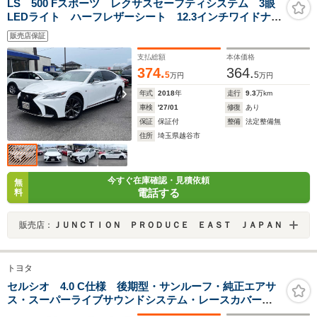
LS 500 Fスポーツ レクサスセーフティシステム 3眼
LEDライト ハーフレザーシート 12.3インチワイドナ
ビ パノラミックビューモニター デジタルインナーミ
販売店保証
ラー パワートランクリッド
支払総額
本体価格
374.
364.
5
5
万円
万円
年式
2018
年
走行
9.3
万km
車検
'27/01
修復
あり
保証
保証付
整備
法定整備無
住所
埼玉県越谷市
今すぐ在庫確認・見積依頼
無
電話する
料
販売店：
ＪＵＮＣＴＩＯＮ ＰＲＯＤＵＣＥ ＥＡＳＴ ＪＡＰＡＮ
トヨタ
セルシオ 4.0 C仕様 後期型・サンルーフ・純正エアサ
ス・スーパーライブサウンドシステム・レースカバー・
エフテックフルエアロ・EMITZ19AW・エアサスコントロ