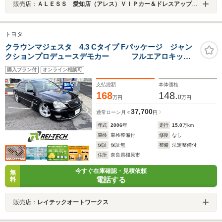
販売店：
ＡＬＥＳＳ 愛知店（アレス）ＶＩＰカー＆ドレスアップカー カスタム専門店
トヨタ
クラウンマジェスタ 4.3 Cタイプ Fパッケージ ジャン
クションプロデュースデモカー フルエアロキッ
ト サメエラフェンダー タイトスポイラーフルキッ
購入プラン付
オンライン相談可
ト ニュースカラージャパン19インチ タイプ3マフラ
ー エアサスコントローラー サンルーフ
支払総額
本体価格
168
148.
0
万円
万円
37,700
通常ローン
月々
円
年式
2006
年
走行
15.0
万km
車検
車検整備付
修復
なし
保証
保証無
整備
法定整備付
住所
奈良県橿原市
今すぐ在庫確認・見積依頼
無
電話する
料
販売店：
レイテックオートワークス