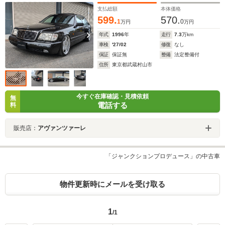
ンクションプロデュースサンルーフスポイラー ワンオ
支払総額
本体価格
フマフラー EクラスFOGバンパー加工 ETC
599.
570.
1
0
万円
万円
年式
1996
年
走行
7.3
万km
車検
'27/02
修復
なし
保証
保証無
整備
法定整備付
住所
東京都武蔵村山市
今すぐ在庫確認・見積依頼
無
電話する
料
販売店：
アヴァンツァーレ
「ジャンクションプロデュース」の中古車
物件更新時にメールを受け取る
1
/1