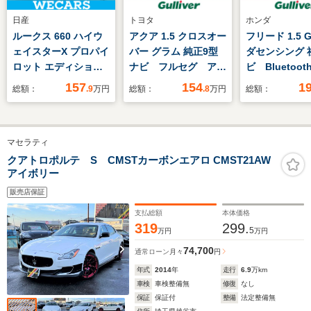
日産
トヨタ
ホンダ
ルークス 660 ハイウ
アクア 1.5 クロスオー
フリード 1.5 
ェイスターX プロパイ
バー グラム 純正9型
ダセンシング 
ロット エディション
ナビ フルセグ アラ
ビ Bluetoo
純正 9インチ SDナビ/
ウンドビューモニタ
CD DVD 
157
154
1
総額：
.9
万円
総額：
.8
万円
総額：
エマージェンシーブレ
ー ETC2.0 スマー
動 ホンダセ
ーキ/両側電動スライ
トキー ハーフレザー
グ 衝突軽減
ドドア/シートヒータ
シート トヨタセーフ
キープ 追従
マセラティ
ー 前席/アラウンドビ
ティーセンス プリク
ン 誤発進抑
ューモニター/車線逸
ラッシュセーフティ
標識認識 先
クアトロポルテ S CMSTカーボンエアロ CMST21AW
アイボリー
脱防止支援システム/
レーンアシスト オー
告知 バック
プロパイロット/ドラ
トマチックハイビー
オートライト
販売店保証
イブレコーダー 純正
ム LED
寒冷地仕様
支払総額
本体価格
319
299.
5
万円
万円
74,700
通常ローン
月々
円
年式
2014
年
走行
6.9
万km
車検
車検整備無
修復
なし
保証
保証付
整備
法定整備無