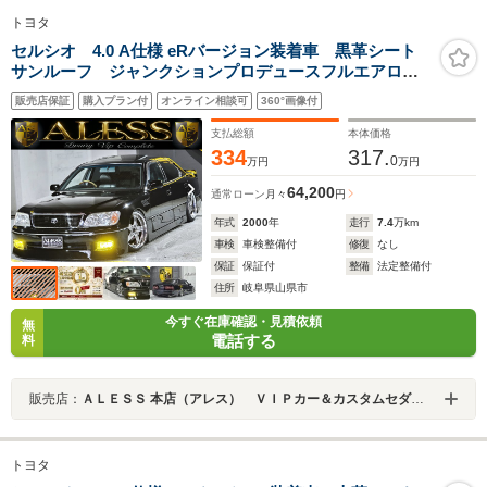
トヨタ
セルシオ 4.0 A仕様 eRバージョン装着車 黒革シート
サンルーフ ジャンクションプロデュースフルエアロ
ジャンクションプロデュースマフラー JICフルタップ車
販売店保証
購入プラン付
オンライン相談可
360°画像付
高調 シャレン19インチ 新品タイヤ カロッツェリア
ナビ Bluetoothオーディオ
支払総額
本体価格
334
317.
0
万円
万円
64,200
通常ローン
月々
円
年式
2000
年
走行
7.4
万km
車検
車検整備付
修復
なし
保証
保証付
整備
法定整備付
住所
岐阜県山県市
今すぐ在庫確認・見積依頼
無
電話する
料
販売店：
ＡＬＥＳＳ 本店（アレス） ＶＩＰカー＆カスタムセダン専門店
トヨタ