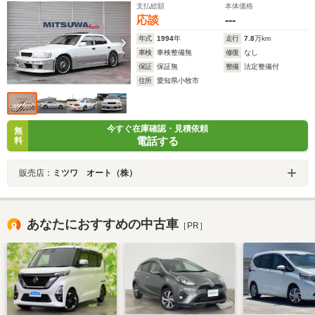
支払総額
本体価格
ーラー・クリアーウインカー・社外マフラー・コンビハ
応談
---
ン・ETC
年式
1994
年
走行
7.8
万km
車検
車検整備無
修復
なし
保証
保証無
整備
法定整備付
住所
愛知県小牧市
今すぐ在庫確認・見積依頼
無
電話する
料
販売店：
ミツワ オート（株）
あなたにおすすめの中古車
［PR］