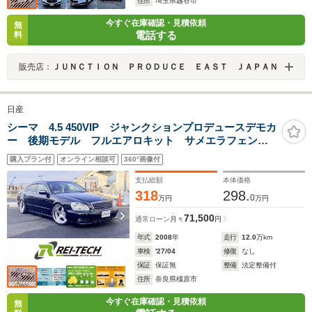
住所
埼玉県越谷市
今すぐ在庫確認・見積依頼
無
電話する
料
販売店：
ＪＵＮＣＴＩＯＮ ＰＲＯＤＵＣＥ ＥＡＳＴ ＪＡＰＡＮ
日産
シーマ 4.5 450VIP ジャンクションプロデュースデモカ
ー 後期モデル フルエアロキット サメエラフェンダ
ー タイトスポイラーフルキット セミブリスター ニ
購入プラン付
オンライン相談可
360°画像付
ュースカラージャパン19インチ タイプ3マフラー ロー
ダウン
支払総額
本体価格
318
298.
0
万円
万円
71,500
通常ローン
月々
円
年式
2008
年
走行
12.0
万km
車検
'27/04
修復
なし
保証
保証無
整備
法定整備付
住所
奈良県橿原市
今すぐ在庫確認・見積依頼
無