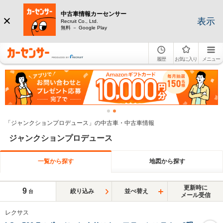
中古車情報カーセンサー
表示
Recruit Co., Ltd.
無料 － Google Play
履歴
お気に入り
メニュー
「ジャンクションプロデュース」の中古車・中古車情報
ジャンクションプロデュース
一覧から探す
地図から探す
更新時に
9
絞り込み
並べ替え
台
メール受信
レクサス