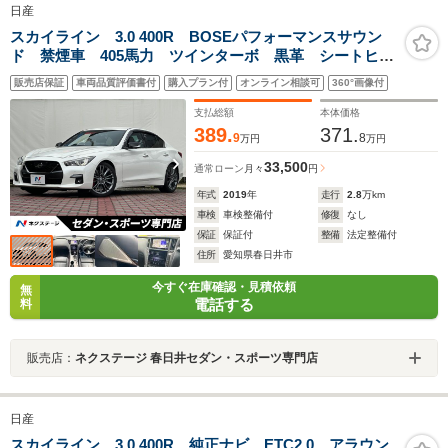
日産
スカイライン 3.0 400R BOSEパフォーマンスサウン
ド 禁煙車 405馬力 ツインターボ 黒革 シートヒー
ター 純正19インチAW レッドブレーキキャリパー 全
販売店保証
車両品質評価書付
購入プラン付
オンライン相談可
360°画像付
方位運転支援システム メーカーナビ LEDヘッド
ETC
支払総額
本体価格
389.
371.
9
8
万円
万円
33,500
通常ローン
月々
円
年式
2019
年
走行
2.8
万km
車検
車検整備付
修復
なし
保証
保証付
整備
法定整備付
住所
愛知県春日井市
今すぐ在庫確認・見積依頼
無
電話する
料
販売店：
ネクステージ 春日井セダン・スポーツ専門店
日産
スカイライン 3.0 400R 純正ナビ ETC2.0 アラウン