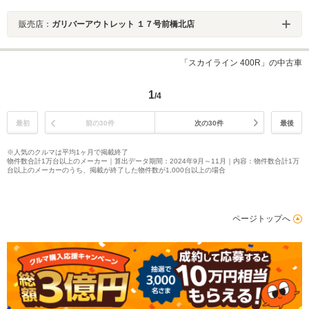
販売店：
ガリバーアウトレット １７号前橋北店
「スカイライン 400R」の中古車
1
/4
最初
前の30件
次の30件
最後
※人気のクルマは平均1ヶ月で掲載終了
物件数合計1万台以上のメーカー｜算出データ期間：2024年9月～11月｜内容：物件数合計1万
台以上のメーカーのうち、掲載が終了した物件数が1,000台以上の場合
ページトップへ