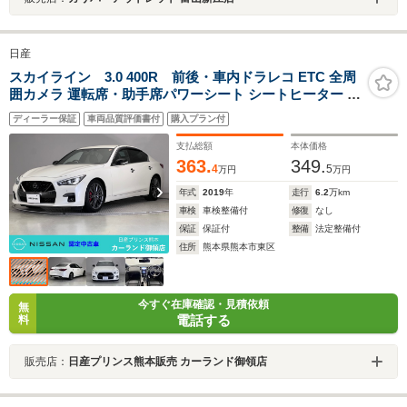
日産
スカイライン 3.0 400R 前後・車内ドラレコ ETC 全周
囲カメラ 運転席・助手席パワーシート シートヒーター シ
ートメモリー ACC LEDヘッドライト 純正アルミホイー
ディーラー保証
車両品質評価書付
購入プラン付
ル ディーラー保証
支払総額
本体価格
363.
349.
4
5
万円
万円
年式
2019
年
走行
6.2
万km
車検
車検整備付
修復
なし
保証
保証付
整備
法定整備付
住所
熊本県熊本市東区
今すぐ在庫確認・見積依頼
無
電話する
料
販売店：
日産プリンス熊本販売 カーランド御領店