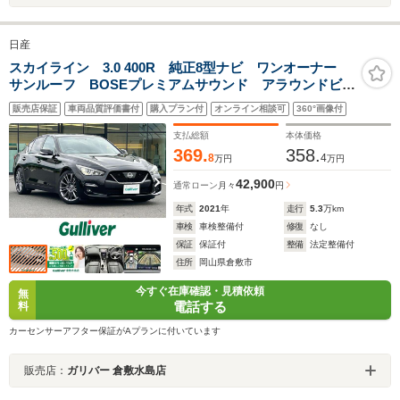
日産
スカイライン 3.0 400R 純正8型ナビ ワンオーナー
サンルーフ BOSEプレミアムサウンド アラウンドビュ
ーモニター インテリジェントクルーズコントロール
販売店保証
車両品質評価書付
購入プラン付
オンライン相談可
360°画像付
レザーシート シートヒーター ドラレコ ETC2.0 ス
ペアキー
支払総額
本体価格
369.
358.
8
4
万円
万円
42,900
通常ローン
月々
円
年式
2021
年
走行
5.3
万km
車検
車検整備付
修復
なし
保証
保証付
整備
法定整備付
住所
岡山県倉敷市
今すぐ在庫確認・見積依頼
無
電話する
料
カーセンサーアフター保証がAプランに付いています
販売店：
ガリバー 倉敷水島店