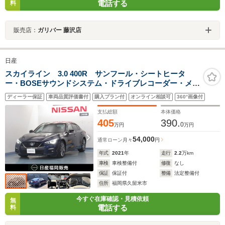
電話する
料
販売店：
ガリバー 藤沢店
日産
スカイライン 3.0 400R サンフール・シートヒータ
ー・BOSEサウンドシステム・ドライブレコーダー・メー
カーナビ・アラウンドビューモニター・ETC
ディーラー保証
車両品質評価書付
購入プラン付
オンライン相談可
360°画像付
支払総額
本体価格
405
390.
0
万円
万円
54,000
通常ローン
月々
円
年式
2021
年
走行
2.2
万km
車検
車検整備付
修復
なし
保証
保証付
整備
法定整備付
住所
福岡県久留米市
今すぐ在庫確認・見積依頼
無
電話する
料