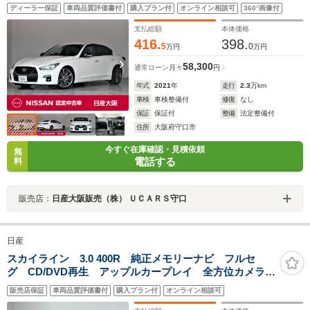
ューモニター ドラレコ前後 ワンオーナー
ディーラー保証
車両品質評価書付
購入プラン付
オンライン相談可
360°画像付
支払総額
本体価格
416.
398.
5
0
万円
万円
58,300
通常ローン
月々
円
年式
2021
年
走行
2.3
万km
車検
車検整備付
修復
なし
保証
保証付
整備
法定整備付
住所
大阪府守口市
今すぐ在庫確認・見積依頼
無
電話する
料
販売店：
日産大阪販売（株） ＵＣＡＲＳ守口
日産
スカイライン 3.0 400R 純正メモリーナビ フルセ
グ CD/DVD再生 アップルカープレイ 全方位カメラ
ETC ドラレコ LEDオートライト 黒革シート シー
販売店保証
車両品質評価書付
購入プラン付
オンライン相談可
トヒーター パワーシート 純正19AW ターボ 禁煙車