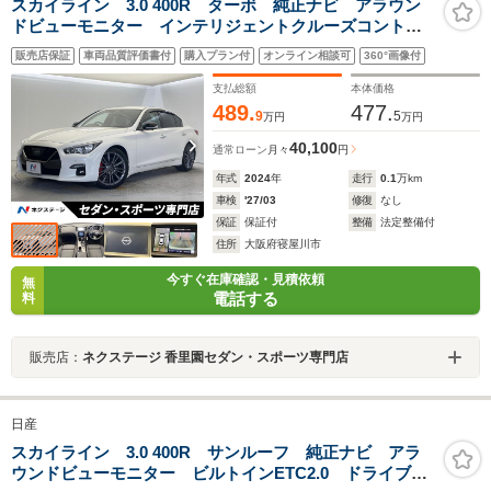
スカイライン 3.0 400R ターボ 純正ナビ アラウン
ドビューモニター インテリジェントクルーズコントロ
ール シートヒーター メモリー機能付きパワーシー
販売店保証
車両品質評価書付
購入プラン付
オンライン相談可
360°画像付
ト 純正19インチアルミホイール LEDヘッドライト
純正革巻きステアリング
支払総額
本体価格
489.
477.
9
5
万円
万円
40,100
通常ローン
月々
円
年式
2024
年
走行
0.1
万km
車検
'27/03
修復
なし
保証
保証付
整備
法定整備付
住所
大阪府寝屋川市
今すぐ在庫確認・見積依頼
無
電話する
料
販売店：
ネクステージ 香里園セダン・スポーツ専門店
日産
スカイライン 3.0 400R サンルーフ 純正ナビ アラ
ウンドビューモニター ビルトインETC2.0 ドライブレ