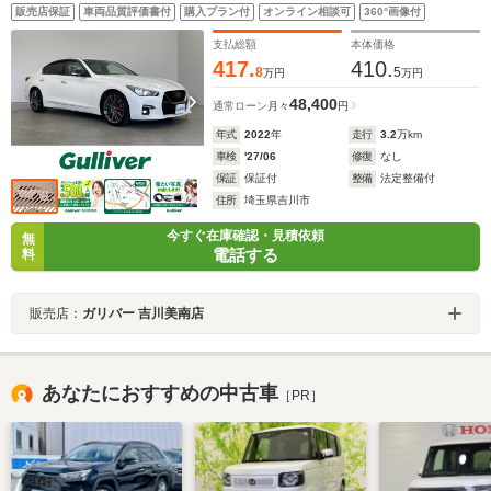
コーダー 白レザー 全方位運転支援システム レーダ
販売店保証
車両品質評価書付
購入プラン付
オンライン相談可
360°画像付
ークルーズ シートヒーター メモリシート オートラ
イト LEDライト
支払総額
本体価格
417.
410.
8
5
万円
万円
48,400
通常ローン
月々
円
年式
2022
年
走行
3.2
万km
車検
'27/06
修復
なし
保証
保証付
整備
法定整備付
住所
埼玉県吉川市
今すぐ在庫確認・見積依頼
無
電話する
料
販売店：
ガリバー 吉川美南店
あなたにおすすめの中古車
［PR］