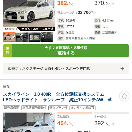
382.
370.
9
2
万円
万円
32,700
通常ローン
月々
円
年式
2020
年
走行
4.3
万km
車検
'27/08
修復
なし
保証
保証付
整備
法定整備付
住所
愛知県名古屋市天白区
今すぐ在庫確認・見積依頼
無
電話する
料
販売店：
ネクステージ 天白セダン・スポーツ専門店
日産
スカイライン 3.0 400R 全方位運転支援システム
LEDヘッドライト サンルーフ 純正19インチAW 革巻
ステアリング 専用革スポーツシート パワーシート
販売店保証
車両品質評価書付
購入プラン付
オンライン相談可
シートメモリー ホログラフィックサウンド スマート
キー 禁煙
支払総額
本体価格
404.
392.
9
5
万円
万円