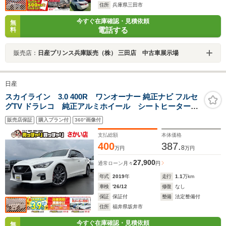
住所
兵庫県三田市
今すぐ在庫確認・見積依頼
無
電話する
料
販売店：
日産プリンス兵庫販売（株） 三田店 中古車展示場
日産
スカイライン 3.0 400R ワンオーナー 純正ナビ フルセ
グTV ドラレコ 純正アルミホイール シートヒーター
レザースポーツシート パワーシート フロアマット
販売店保証
購入プラン付
360°画像付
パドルシフト 衝突軽減ブレーキ 全方位カメラ
ETC ウィンカーミラー
支払総額
本体価格
400
387.
8
万円
万円
27,900
通常ローン
月々
円
年式
2019
年
走行
1.1
万km
車検
'26/12
修復
なし
保証
保証付
整備
法定整備付
住所
福井県坂井市
今すぐ在庫確認・見積依頼
無