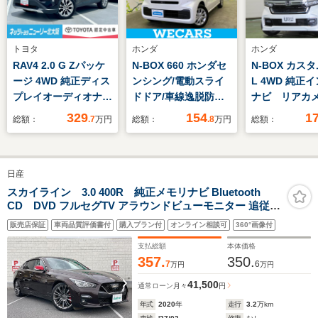
トヨタ
ホンダ
ホンダ
RAV4 2.0 G Zパッケ
N-BOX 660 ホンダセ
N-BOX カスタ
ージ 4WD 純正ディス
ンシング/電動スライ
L 4WD 純正
プレイオーディオナ
ドドア/車線逸脱防止
ナビ リアカ
ビ パノラミックビュ
支援システム/ヘッド
ルーズコント
329
154
1
総額：
.7
万円
総額：
.8
万円
総額：
ーモニター ETC ド
ランプ LED/EBD付
シートヒータ
ラレコ フルセグ ス
ABS/横滑り防止装置/
電動スライド
マートキー キーレ
アイドリングストッ
正エンスタ E
日産
ス スペアキー
プ/禁煙車/エアバッグ
ルセグTV
LEDライトクルーズコ
運転席/エアバッグ 助
スカイライン 3.0 400R 純正メモリナビ Bluetooth
CD DVD フルセグTV アラウンドビューモニター 追従式
ントロール
手席
クルーズコントロール レザーシート パワーシート シート
販売店保証
車両品質評価書付
購入プラン付
オンライン相談可
360°画像付
ヒーターETC2.0 パドルシフト 衝突被害軽減システム
支払総額
本体価格
357.
350.
7
6
万円
万円
41,500
通常ローン
月々
円
年式
2020
年
走行
3.2
万km