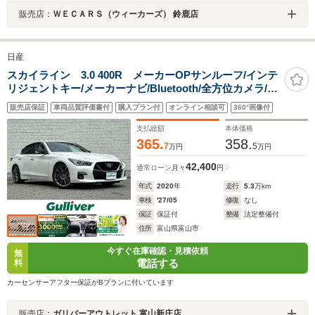
販売店：
ＷＥＣＡＲＳ（ウィーカーズ） 鈴鹿店
日産
スカイライン 3.0 400R メーカーOPサンルーフ/インテ
リジェントキー/メーカーナビ/Bluetooth/全方位カメラ/バ
ックカメラ/アダプティブクルーズコントロール/オートマ
販売店保証
車両品質評価書付
購入プラン付
オンライン相談可
360°画像付
チックハイビーム/前席パワーシート/LEDライト
支払総額
本体価格
365.
358.
7
5
万円
万円
42,400
通常ローン
月々
円
年式
2020
年
走行
5.3
万km
車検
'27/05
修復
なし
保証
保証付
整備
法定整備付
住所
富山県富山市
今すぐ在庫確認・見積依頼
無
電話する
料
カーセンサーアフター保証がBプランに付いています
販売店：
ガリバーアウトレット 富山新庄店