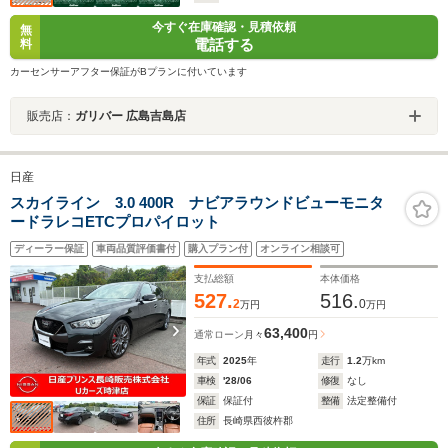
今すぐ在庫確認・見積依頼
無
電話する
料
カーセンサーアフター保証がBプランに付いています
販売店：
ガリバー 広島吉島店
日産
スカイライン 3.0 400R ナビアラウンドビューモニタ
ードラレコETCプロパイロット
ディーラー保証
車両品質評価書付
購入プラン付
オンライン相談可
支払総額
本体価格
527.
516.
2
0
万円
万円
63,400
通常ローン
月々
円
年式
2025
年
走行
1.2
万km
車検
'28/06
修復
なし
保証
保証付
整備
法定整備付
住所
長崎県西彼杵郡