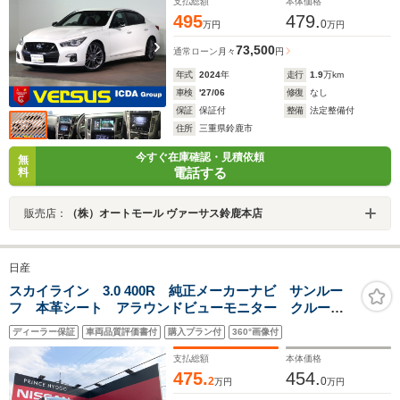
支払総額
本体価格
495
479.
0
万円
万円
73,500
通常ローン
月々
円
年式
2024
年
走行
1.9
万km
車検
'27/06
修復
なし
保証
保証付
整備
法定整備付
住所
三重県鈴鹿市
今すぐ在庫確認・見積依頼
無
電話する
料
販売店：
（株）オートモール ヴァーサス鈴鹿本店
日産
スカイライン 3.0 400R 純正メーカーナビ サンルー
フ 本革シート アラウンドビューモニター クルーズ
コントロール クリアランスソナー シートヒーター
ディーラー保証
車両品質評価書付
購入プラン付
360°画像付
支払総額
本体価格
475.
454.
2
0
万円
万円