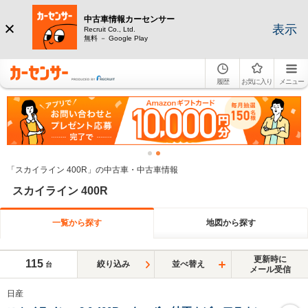
中古車情報カーセンサー
表示
Recruit Co., Ltd.
無料 － Google Play
履歴
お気に入り
メニュー
「スカイライン 400R」の中古車・中古車情報
スカイライン 400R
一覧から探す
地図から探す
更新時に
115
絞り込み
並べ替え
台
メール受信
日産