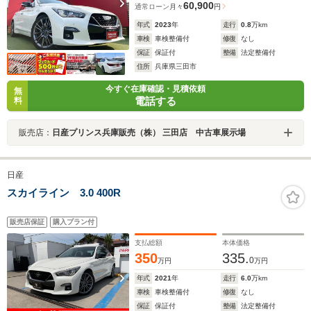
60,900
通常ローン
月々
円
年式
2023
年
走行
0.8
万km
車検
車検整備付
修復
なし
保証
保証付
整備
法定整備付
住所
兵庫県三田市
今すぐ在庫確認・見積依頼
無
電話する
料
販売店：
日産プリンス兵庫販売（株） 三田店 中古車展示場
日産
スカイライン 3.0 400R
販売店保証
購入プラン付
支払総額
本体価格
350
335.
0
万円
万円
年式
2021
年
走行
6.0
万km
車検
車検整備付
修復
なし
保証
保証付
整備
法定整備付