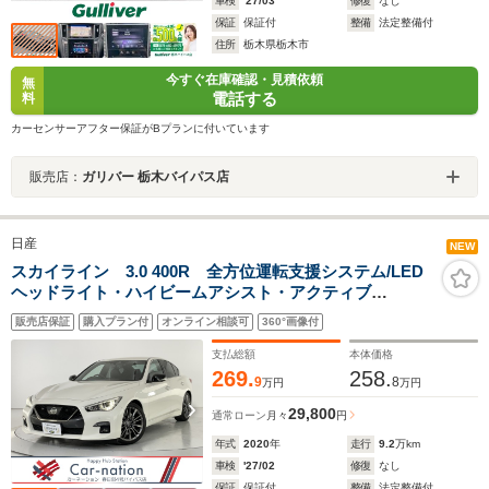
車検
'27/03
修復
なし
保証
保証付
整備
法定整備付
住所
栃木県栃木市
今すぐ在庫確認・見積依頼
無
電話する
料
カーセンサーアフター保証がBプランに付いています
販売店：
ガリバー 栃木バイパス店
日産
NEW
スカイライン 3.0 400R 全方位運転支援システム/LED
ヘッドライト・ハイビームアシスト・アクティブ
AFS/LEDフォグ/REDブレーキキャリパー/インテリジェ
販売店保証
購入プラン付
オンライン相談可
360°画像付
ントダイナミックサスペンション/革スポーツシート/コネ
クトナビゲーションシステム
支払総額
本体価格
269.
258.
9
8
万円
万円
29,800
通常ローン
月々
円
年式
2020
年
走行
9.2
万km
車検
'27/02
修復
なし
保証
保証付
整備
法定整備付