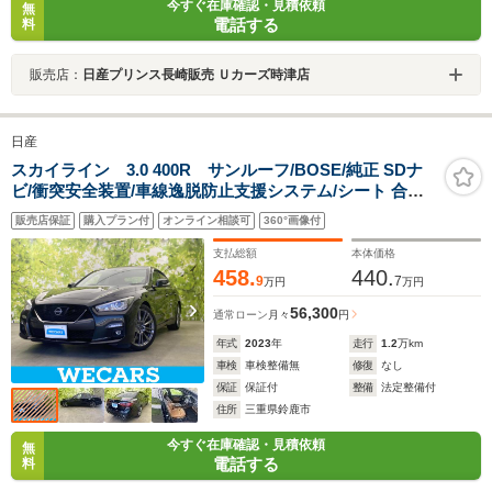
今すぐ在庫確認・見積依頼
無
電話する
料
販売店：
日産プリンス長崎販売 Ｕカーズ時津店
日産
スカイライン 3.0 400R サンルーフ/BOSE/純正 SDナ
ビ/衝突安全装置/車線逸脱防止支援システム/シート 合皮/
ヘッドランプ LED/Bluetooth接続/ETC/EBD付ABS/横滑
販売店保証
購入プラン付
オンライン相談可
360°画像付
り防止装置
支払総額
本体価格
458.
440.
9
7
万円
万円
56,300
通常ローン
月々
円
年式
2023
年
走行
1.2
万km
車検
車検整備無
修復
なし
保証
保証付
整備
法定整備付
住所
三重県鈴鹿市
今すぐ在庫確認・見積依頼
無
電話する
料