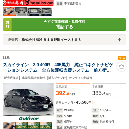
住所
千葉県野田市
今すぐ在庫確認・見積依頼
無
電話する
料
販売店：
株式会社湯浅 Ｒ１６野田イーストＳＳ
日産
NEW
スカイライン 3.0 400R 405馬力 純正コネクトナビゲ
ーションシステム 全方位運転支援システム 前方衝突
予測警報 後側方衝突防止支援システム 後側方車両検
販売店保証
車両品質評価書付
購入プラン付
オンライン相談可
知警報 車間距離維持支援システム インテリジェント
クルーズコントロール
支払総額
本体価格
392.
385.
8
6
万円
万円
45,500
通常ローン
月々
円
年式
2020
年
走行
3.5
万km
車検
'27/05
修復
なし
保証
保証付
整備
法定整備付
住所
広島県広島市中区