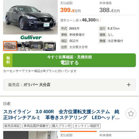
クルーズコントロール LEDヘッドライト ETC
支払総額
本体価格
399.
388.
8
6
万円
万円
46,300
通常ローン
月々
円
年式
2021
年
走行
5.2
万km
車検
車検整備付
修復
なし
保証
保証付
整備
法定整備付
住所
大分県大分市
今すぐ在庫確認・見積依頼
無
電話する
料
カーセンサーアフター保証がBプランに付いています
販売店：
ガリバー 大分店
日産
スカイライン 3.0 400R 全方位運転支援システム 純
正19インチアルミ 革巻きステアリング LEDヘッドラ
イト/フロントフォグ 黒革シート BOSEサウンドシス
販売店保証
車両品質評価書付
購入プラン付
オンライン相談可
テム 運転席メモリーシート 前席シートヒーター パ
ドルシフト 禁煙
支払総額
本体価格