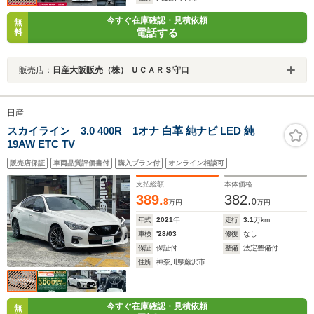
今すぐ在庫確認・見積依頼
無
電話する
料
販売店：
日産大阪販売（株） ＵＣＡＲＳ守口
日産
スカイライン 3.0 400R 1オナ 白革 純ナビ LED 純
19AW ETC TV
販売店保証
車両品質評価書付
購入プラン付
オンライン相談可
支払総額
本体価格
389.
382.
8
0
万円
万円
年式
2021
年
走行
3.1
万km
車検
'28/03
修復
なし
保証
保証付
整備
法定整備付
住所
神奈川県藤沢市
今すぐ在庫確認・見積依頼
無