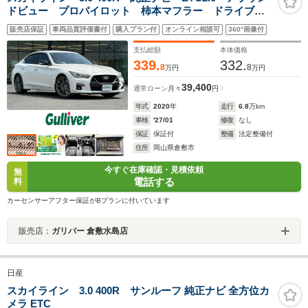
ドビュー プロパイロット 柿本マフラー ドライブレ
コーダー コーナーセンサー クルーズコントロール
販売店保証
車両品質評価書付
購入プラン付
オンライン相談可
360°画像付
プッシュスタート 前席温シート パドルシフト パワ
ーバックドア
支払総額
本体価格
339.
332.
8
8
万円
万円
39,400
通常ローン
月々
円
年式
2020
年
走行
6.8
万km
車検
'27/01
修復
なし
保証
保証付
整備
法定整備付
住所
岡山県倉敷市
今すぐ在庫確認・見積依頼
無
電話する
料
カーセンサーアフター保証がBプランに付いています
販売店：
ガリバー 倉敷水島店
日産
スカイライン 3.0 400R サンルーフ 純正ナビ 全方位カ
メラ ETC