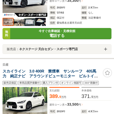
35,300
通常ローン
月々
円
年式
2020
年
走行
2.9
万km
車検
'27/02
修復
なし
保証
保証付
整備
法定整備付
住所
愛知県名古屋市天白区
今すぐ在庫確認・見積依頼
無
電話する
料
販売店：
ネクステージ 天白セダン・スポーツ専門店
日産
スカイライン 3.0 400R 禁煙車 サンルーフ 405馬
力 純正ナビ アラウンドビューモニター ビルトイン
ETC シートヒーター エマージェンシーブレーキ 革
販売店保証
車両品質評価書付
購入プラン付
オンライン相談可
360°画像付
シート レーダークルーズコントロール LEDヘッド
純正19AW
支払総額
本体価格
389.
371.
9
9
万円
万円
33,500
通常ローン
月々
円
年式
2019
年
走行
4.9
万km