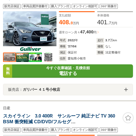
販売店保証
車両品質評価書付
購入プラン付
オンライン相談可
360°画像付
支払総額
本体価格
408.
401.
9
7
万円
万円
47,400
通常ローン
月々
円
年式
2022
年
走行
3.7
万km
車検
'27/04
修復
なし
保証
保証付
整備
法定整備付
住所
愛知県小牧市
今すぐ在庫確認・見積依頼
無
電話する
料
販売店：
ガリバー ４１号小牧店
日産
スカイライン 3.0 400R サンルーフ 純正ナビ TV 360
BSM 衝突軽減 CD/DVD/フルセグ
TV/Bluetooth/USB/AM/FM インテリジェントダイナミッ
販売店保証
車両品質評価書付
購入プラン付
オンライン相談可
360°画像付
クサス 衝突軽減ブレーキ レーンキープアシスト 追従式