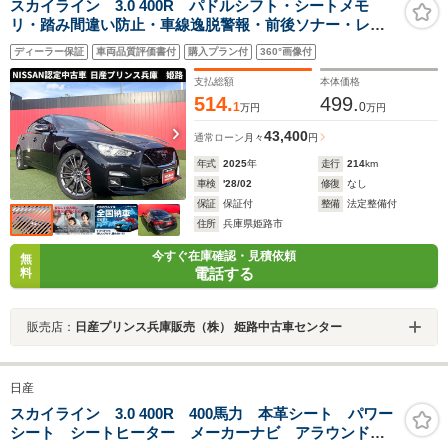
スカイライン 3.0 400R パドルシフト・シートメモ
リ・踏み間違い防止・車線逸脱警報・前後ソナー・レー
ダークルーズコントロール・本革シート
ディーラー保証
車両品質評価書付
購入プラン付
360°画像付
支払総額
本体価格
514.
499.
1
0
万円
万円
43,400
通常ローン
月々
円
年式
2025
年
走行
214
km
車検
'28/02
修復
なし
保証
保証付
整備
法定整備付
住所
兵庫県姫路市
今すぐ在庫確認・見積依頼
無
電話する
料
販売店：
日産プリンス兵庫販売（株） 姫路中古車センター
日産
スカイライン 3.0 400R 400馬力 本革シート パワー
シート シートヒーター メーカーナビ アラウンドビ