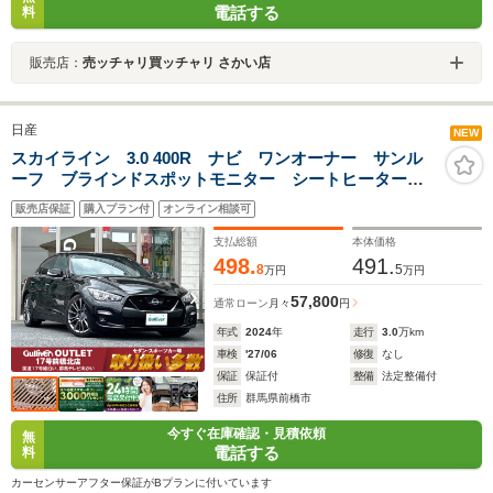
電話する
料
販売店：
売ッチャリ買ッチャリ さかい店
日産
NEW
スカイライン 3.0 400R ナビ ワンオーナー サンル
ーフ ブラインドスポットモニター シートヒーター
インテリジェントダイナミックサスペンション 純正ナ
販売店保証
購入プラン付
オンライン相談可
ビ(BT/CD) クリアランスソナー デジタルインナーミラ
ー ドライブレコーダー
支払総額
本体価格
498.
491.
8
5
万円
万円
57,800
通常ローン
月々
円
年式
2024
年
走行
3.0
万km
車検
'27/06
修復
なし
保証
保証付
整備
法定整備付
住所
群馬県前橋市
今すぐ在庫確認・見積依頼
無
電話する
料
カーセンサーアフター保証がBプランに付いています