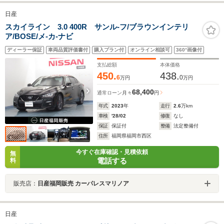
日産
スカイライン 3.0 400R サンル-フ/ブラウンインテリ
ア/BOSE/メ-カ-ナビ
ディーラー保証
車両品質評価書付
購入プラン付
オンライン相談可
360°画像付
支払総額
本体価格
450.
438.
6
0
万円
万円
68,400
通常ローン
月々
円
年式
2023
年
走行
2.6
万km
車検
'28/02
修復
なし
保証
保証付
整備
法定整備付
住所
福岡県福岡市西区
今すぐ在庫確認・見積依頼
無
電話する
料
販売店：
日産福岡販売 カーパレスマリノア
日産