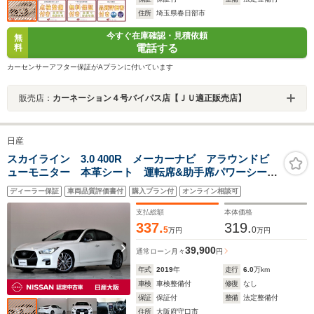
住所
埼玉県春日部市
今すぐ在庫確認・見積依頼
無
電話する
料
カーセンサーアフター保証がAプランに付いています
販売店：
カーネーション４号バイパス店【ＪＵ適正販売店】
日産
スカイライン 3.0 400R メーカーナビ アラウンドビ
ューモニター 本革シート 運転席&助手席パワーシー
ト ワンオーナー
ディーラー保証
車両品質評価書付
購入プラン付
オンライン相談可
支払総額
本体価格
337.
319.
5
0
万円
万円
39,900
通常ローン
月々
円
年式
2019
年
走行
6.0
万km
車検
車検整備付
修復
なし
保証
保証付
整備
法定整備付
住所
大阪府守口市