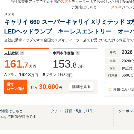
当社試乗車アップです☆全国の
スズキ
ディーラー店でお受けいただけ
ナ湘南はしもと
スズキ
ジハン
スズキ
キャリイ 660 スーパーキャリイ Xリミテッド 
LEDヘッドランプ キーレスエントリー オー
バックスペース 衝突被害軽減ブレーキ 後方
当社試乗車アップです☆全国のスズキディーラー店でお受けいただける保証付で
プ ESP アイドリングストップ
2026
年式
支払総額
車両本体価格
161
153
2028(
車検
.7
.8
万円
万円
保証付
保証
162.3
167
A
プラン
B
プラン
万円
万円
660CC
排気量
通常
30,600
詳細を見る
月々
円
ローン価格
お気に入り
ナ湘南はしもと
クチコミ評価：
5
点（
11
件）
クーポン
コンパクトなお店でアットホームな雰囲気が特徴です。中古車在庫常時３０台以上！