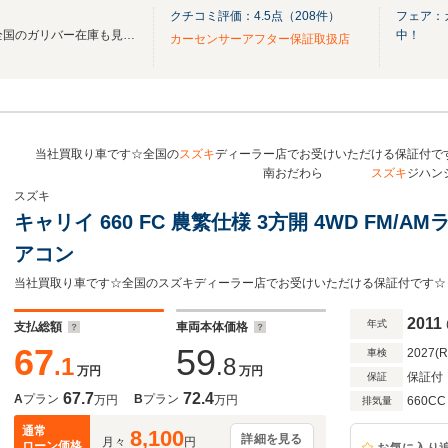
クチコミ評価：
4.5
点（
208
件）
フェア：
無料電話は24時間ご案内！！全国のガリバー在庫も見たい方は一括照会が可能です！
中！
カーセンサーアフター保証取扱店
当社買取り車です☆全国の
スズキ
ディーラー店でお受けいただける保
南おだわら
スズキ
ジハン
スズキ
キャリイ 660 FC 農繁仕様 3方開 4WD FM
アコン
当社買取り車です☆全国のスズキディーラー店でお受けいただける保証付です☆
2011
年式
支払総額
車両本体価格
67
59
2027(
車検
.1
.8
万円
万円
保証付
保証
67.7
72.4
A
プラン
B
プラン
万円
万円
660CC
排気量
通常
8,100
詳細を見る
月々
円
ローン価格