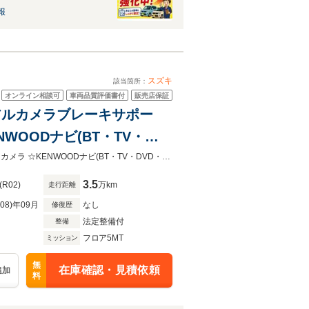
報
スズキ
該当箇所：
オンライン相談可
車両品質評価書付
販売店保証
デュアルカメラブレーキサポー
OODナビ(BT・TV・
 リモコンキー スペアキー
☆5MT ☆デュアルカメラブレーキサポート ☆レーンキープアシスト ☆バックカメラ ☆KENWOODナビ(BT・TV・DVD・SD) ☆パワーステアリング☆パワーウィンドウ☆エアコン ☆オートライ
3.5
(R02)
万km
走行距離
R08)年09月
なし
修復歴
法定整備付
整備
フロア5MT
ミッション
無
在庫確認・見積依頼
追加
料