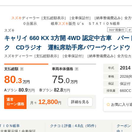
スズキ
ディーラー［支払総額表示］［全車保証付］［納車整備費込み］全方
０台展示 岐阜
スズキ
販売 Ｕ’ｓ ＳＴＡＴＩＯＮ岐阜
360°
画像付
オ
スズキ
キャリイ 660 KX 3方開 4WD 認定中古車 
ク CDラジオ 運転席助手席パワーウインドウ
灯 荷台マット アングルポストプロテクタ 
アバイザー フロアマット
2014
年式
支払総額
車両本体価格
80
75
2028(
車検
.3
.0
万円
万円
保証付
保証
80.9
82.8
A
プラン
B
プラン
万円
万円
660CC
排気量
通常
12,800
詳細を見る
月々
円
ローン価格
お気に入り
ＡＴＩＯＮ岐阜
クチコミ評価：
4.8
点（
95
件）
クーポン
スズキディーラー中古車大型中古車展示場！全車保証付き.県下１１拠店
中！