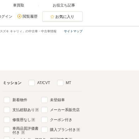
車買取
お役立ち記事
ログイン
閲覧履歴
お気に入り
スズキ キャリィ」の中古車・中古車情報
サイトマップ
ミッション
AT/CVT
MT
新着物件
未登録車
支払総額あり
メーカー系販売店
修復歴なし
クーポン付き
車両品質評価書
購入プラン付き
付き