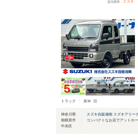
スズキ
該当箇所：
トラック
灰Ｍ
神奈川県
スズキ自販湘南 スズキアリー
相模原市
中央区