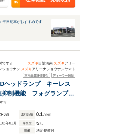
追加
料
：平日納車がおすすめです！
る保証付です☆
スズキ
自販湘南
スズキ
アリー
ンショウナン
スズキ
アリーナショウナンヤマト
車両品質評価書付
ディーラー保証
 LEDヘッドランプ キーレス
進抑制機能 フォグランプ
ップ アングルポスト オー
す☆
0.1
(R08)
万km
走行距離
R10)年01月
なし
修復歴
法定整備付
整備