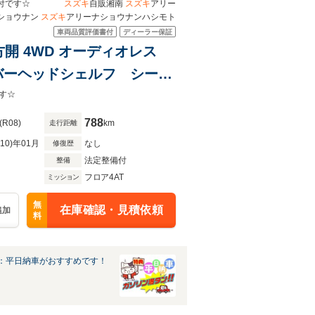
る保証付です☆
スズキ
自販湘南
スズキ
アリー
ショウナン
スズキ
アリーナショウナンハシモト
車両品質評価書付
ディーラー保証
3方開 4WD オーディオレス
バーヘッドシェルフ シート
誤発進抑制機能 フォグラン
す☆
788
(R08)
km
走行距離
R10)年01月
なし
修復歴
法定整備付
整備
フロア4AT
ミッション
無
在庫確認・見積依頼
追加
料
：平日納車がおすすめです！