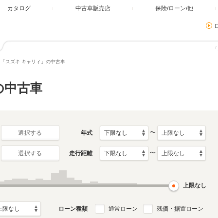
カタログ
中古車販売店
保険/ローン/他
「
「スズキ キャリィ」の中古車
の中古車
〜
年式
選択する
〜
走行距離
選択する
上限なし
ローン種類
通常ローン
残価・据置ローン