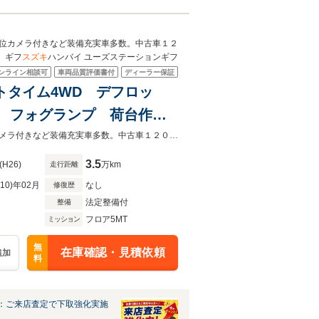
位カメラ付きなど装備充実車多数。中古車１２
 ギフ
スズキ
ハンバイ ユーズステーションギフ
ンライン相談可
車両品質評価書付
ディーラー保証
パートタイム4WD デフロッ
 フォグランプ 荷台作業
アッパーメンバーガード ド
スズキディーラー［支払総額表示］［全車保証付］［納車整備費込み］全方位カメラ付きなど装備充実車多数。中古車１２０台展示
3.5
(H26)
万km
走行距離
R10)年02月
なし
修復歴
法定整備付
整備
フロア5MT
ミッション
無
在庫確認・見積依頼
追加
料
：ご来店査定で下取強化実施