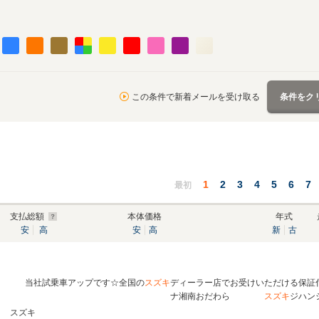
この条件で新着メールを受け取る
条件をク
1
2
3
4
5
6
7
最初
支払総額
本体価格
年式
安
高
安
高
新
古
当社試乗車アップです☆全国の
スズキ
ディーラー店でお受けいただけ
ナ湘南おだわら
スズキ
ジハン
スズキ