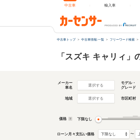
中古車
輸入車
中古車トップ
中古車情報:一覧
フリーワード検索
「スズキ キャリィ」
メーカー
モデル・
選択する
車名
グレード
地域
市区町村
選択する
価格
下限なし
〜
ローン月々支払い価格