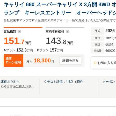
キャリイ 660 スーパーキャリイ X 3方開 4W
ランプ キーレスエントリー オーバーヘッド
ース 衝突被害軽減ブレーキ 後方誤発進抑制
当社試乗車アップです☆全国のスズキディーラー店でお受けいただける保証付で
行安定補助S アイドリングストップ
2026
年式
支払総額
車両本体価格
151
143
2028(
車検
.7
.8
万円
万円
保証付
保証
152.3
157
A
プラン
B
プラン
万円
万円
660CC
排気量
通常
18,300
詳細を見る
月々
円
ローン価格
お気に入り
ナ湘南おだわら
クチコミ評価：
4.8
点（
25
件）
クーポン
小田原東ICを降りて６００ｍほど松田方面に進んだ場所にございます。