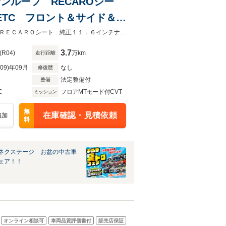
車 サンルーフ RECAROシー
ETC フロント＆サイド＆バ
 シートポジションメモリー
★グループ約３０，０００台の在庫から取り寄せ可能！★禁煙車 サンルーフ ＲＥＣＡＲＯシート 純正１１．６インチナビ ＥＴＣ フロント＆サイド＆カメラ
3.7
(R04)
万km
走行距離
R09)年09月
なし
修復歴
法定整備付
整備
C
フロアMTモード付CVT
ミッション
無
在庫確認・見積依頼
追加
料
ネクステージ お盆の中古車
ェア！！
オンライン相談可
車両品質評価書付
販売店保証