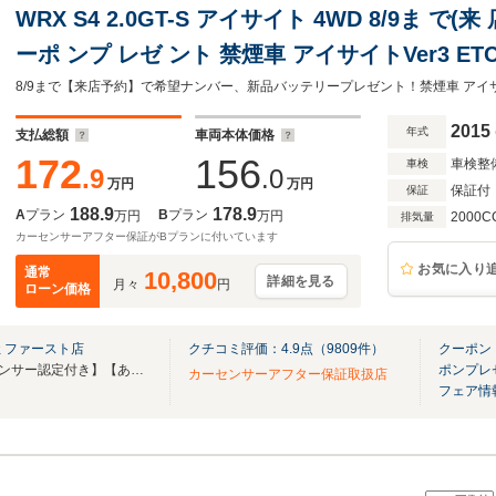
WRX S4 2.0GT-S アイサイト 4WD 8/9ま で(来 店
ーポ ンプ レゼ ント 禁煙車 アイサイトVer3 ET
AW 衝突軽減ブレーキ レーンキープアシスト 
ー パドルシフト
2015
年式
支払総額
車両本体価格
172
156
車検整
車検
.9
.0
万円
万円
保証付
保証
188.9
178.9
A
プラン
B
プラン
万円
万円
2000C
排気量
カーセンサーアフター保証がBプランに付いています
お気に入り
通常
10,800
詳細を見る
月々
円
ローン価格
 ファースト店
クチコミ評価：
4.9
点（
9809
件）
クーポン
【総在庫550台】【全車カーセンサー認定付き】【あなたの「愛車」が見つかります】
ポンプレ
カーセンサーアフター保証取扱店
フェア情