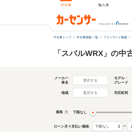
中古車
輸入車
中古車トップ
中古車情報:一覧
フリーワード検索
「スバルWRX」の中
メーカー
モデル・
選択する
車名
グレード
地域
市区町村
選択する
価格
下限なし
〜
ローン月々支払い価格