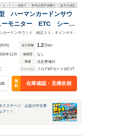
オンライン相談可
車両品質評価書付
販売店保証
煙車 D型 ハーマンカードンサウ
ューモニター ETC シート
ートキー LEDヘッドライ
★グループ約３０，０００台の在庫から取り寄せ可能！★禁煙車 Ｄ型 ハーマンカードンサウンド 純正１１．６インチナビ デジタルマルチビューモニター ＥＴＣ
1.2
(R05)
万km
走行距離
R08)年12月
なし
修復歴
法定整備付
整備
C
フロアMTモード付CVT
ミッション
無
在庫確認・見積依頼
追加
料
ネクステージ お盆の中古車
ェア！！