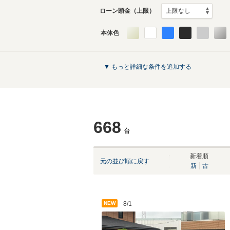
ローン頭金（上限）
本体色
▼ もっと詳細な条件を追加する
668
台
新着順
元の並び順に戻す
新
古
NEW
8/1