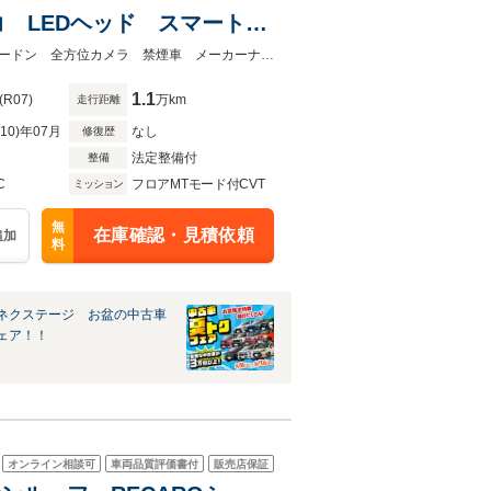
 LEDヘッド スマートキ
ルシフト 純正18インチア
★グループ約３０，０００台の在庫から取り寄せ可能！★後期Ｅ型 ハーマンカードン 全方位カメラ 禁煙車 メーカーナビ ＥＴＣ ドラレコ ＬＥＤヘッド
1.1
(R07)
万km
走行距離
R10)年07月
なし
修復歴
法定整備付
整備
C
フロアMTモード付CVT
ミッション
無
在庫確認・見積依頼
追加
料
ネクステージ お盆の中古車
ェア！！
オンライン相談可
車両品質評価書付
販売店保証