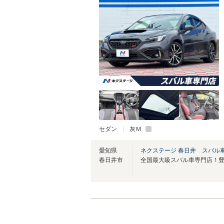
セダン
灰Ｍ
愛知県
ネクステージ 春日井 スバル
春日井市