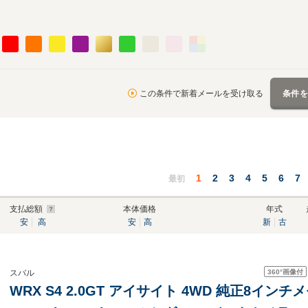
この条件で新着メールを受け取る
条件
1
2
3
4
5
6
7
最初
支払総額
本体価格
年式
安
高
安
高
新
古
360°
画像付
スバル
WRX S4 2.0GT アイサイト 4WD 純正8インチ