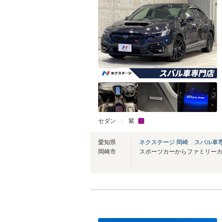
セダン
紫
愛知県
ネクステージ 岡崎 スバル車
岡崎市