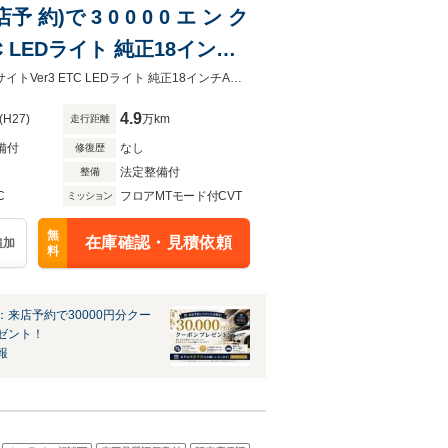
予 約)で 3 0 0 0 0 エ ン ク
C LEDライト 純正18インチ
障害物センサー シートヒータ
8/9まで【来店予約】で希望ナンバー、新品バッテリープレゼント！禁煙車 アイサイトVer3 ETC LEDライト 純正18インチAW 衝突軽減ブレーキ レーンキープ 障害物センサー
4.9
(H27)
万km
走行距離
備付
なし
修復歴
法定整備付
整備
C
フロアMTモード付CVT
ミッション
無
在庫確認・見積依頼
追加
料
：来店予約で30000円分クー
ゼント！
報