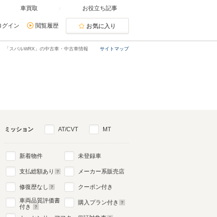
車買取
お役立ち記事
ログイン
閲覧履歴
お気に入り
「スバルWRX」の中古車・中古車情報
サイトマップ
ミッション
AT/CVT
MT
新着物件
未登録車
支払総額あり
メーカー系販売店
修復歴なし
クーポン付き
車両品質評価書
購入プラン付き
付き