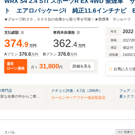
WRX S4 2.4 STI スポーツR EX 4WD 禁煙
ト エアロパッケージI 純正11.6インチナビ 
ックカメラ LEDライナー シートヒーター
純正アルミ
2022
年式
支払総額
車両本体価格
374
362
2027(
車検
.9
.4
万円
万円
保証付
保証
376.6
376.6
A
プラン
B
プラン
万円
万円
2400C
排気量
通常
31,800
詳細を見る
月々
円
ローン価格
お気に入り
車専門店
クチコミ評価：
4.7
点（
266
件）
フェア：
全国最大級スバル車専門店！豊富な在庫の中からご希望のお車がお選び頂けます。
夏トクフ
カーセンサーアフター保証取扱店
360°
画像付
スバル