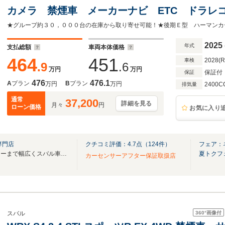
カメラ 禁煙車 メーカーナビ ETC ドラレコ
ー 3眼アイサイト 全席シートヒーター パド
ルミ ツーリングアシスト
2025
年式
支払総額
車両本体価格
464
451
2028(
車検
.9
.6
万円
万円
保証付
保証
476
476.1
A
プラン
B
プラン
万円
万円
2400C
排気量
通常
37,200
詳細を見る
月々
円
ローン価格
お気に入り
専門店
クチコミ評価：
4.7
点（
124
件）
フェア：
スポーツカーからファミリーカーまで幅広くスバル車を取り揃えております。
夏トクフ
カーセンサーアフター保証取扱店
360°
画像付
スバル