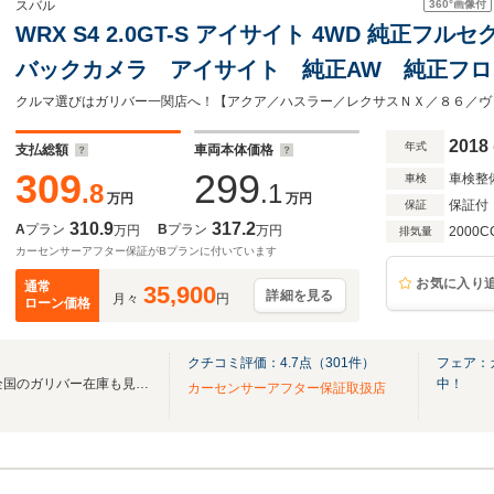
360°
画像付
スバル
WRX S4 2.0GT-S アイサイト 4WD 純正フ
バックカメラ アイサイト 純正AW 純正フ
プッシュスタート パワーシート 電動リアゲー
ヘッドライト
2018
年式
支払総額
車両本体価格
309
299
車検整
車検
.8
.1
万円
万円
保証付
保証
310.9
317.2
A
プラン
B
プラン
万円
万円
2000C
排気量
カーセンサーアフター保証がBプランに付いています
お気に入り
通常
35,900
詳細を見る
月々
円
ローン価格
クチコミ評価：
4.7
点（
301
件）
フェア：
無料電話は24時間ご案内！！全国のガリバー在庫も見たい方は一括照会が可能です！
中！
カーセンサーアフター保証取扱店