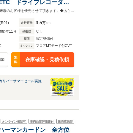
ラ ETC ドライブレコーダ
ープアシスト パドルシフト
◆当店以外で購入される場合は陸送費用等、別途費用が発生します。◆販売はご来場のお客様を優先させて頂きます。◆あらかじめご確認下さい※販売は一般のお客様に限ります。
3.5
(R01)
万km
走行距離
R08)年11月
なし
修復歴
法定整備付
整備
C
フロアMTモード付CVT
ミッション
無
在庫確認・見積依頼
追加
料
ガリバーサマーセール実施
オンライン相談可
車両品質評価書付
販売店保証
期E型 ハーマンカードン 全方位