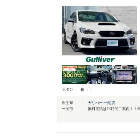
セダン
白
岩手県
ガリバー 一関店
一関市