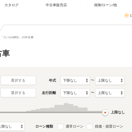
カタログ
中古車販売店
保険/ローン/他
「スバルWRX」の中古車
古車
〜
年式
選択する
〜
走行距離
選択する
上限なし
ローン種類
通常ローン
残価・据置ローン