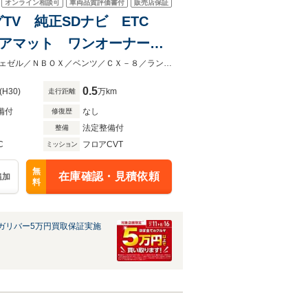
オンライン相談可
車両品質評価書付
販売店保証
ルセグTV 純正SDナビ ETC
ロアマット ワンオーナー
ト シートヒーター LED
クルマ選びはガリバー一関店へ！【アクア／ハスラー／レクサスＮＸ／８６／ヴェゼル／ＮＢＯＸ／ベンツ／ＣＸ－８／ランクル／ルーミー／Ｓ６６０／ＣＸ－５／クロスビー／マカン】
0.5
(H30)
万km
走行距離
備付
なし
修復歴
法定整備付
整備
C
フロアCVT
ミッション
無
在庫確認・見積依頼
追加
料
ガリバー5万円買取保証実施