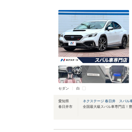
セダン
白
愛知県
ネクステージ 春日井 スバル
春日井市