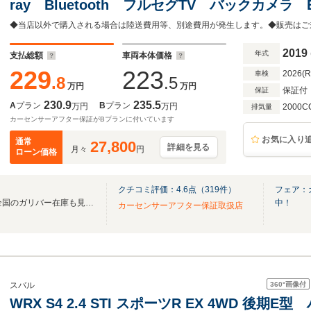
ray Bluetooth フルセグTV バックカメ
ー アイサイト 衝突軽減ブレーキ レーンキ
2019
年式
支払総額
車両本体価格
229
223
2026(
車検
.8
.5
万円
万円
保証付
保証
230.9
235.5
A
プラン
B
プラン
万円
万円
2000C
排気量
カーセンサーアフター保証がBプランに付いています
お気に入り
通常
27,800
詳細を見る
月々
円
ローン価格
クチコミ評価：
4.6
点（
319
件）
フェア：
無料電話は24時間ご案内！！全国のガリバー在庫も見たい方は一括照会が可能です！
中！
カーセンサーアフター保証取扱店
360°
画像付
スバル
WRX S4 2.4 STI スポーツR EX 4WD 後