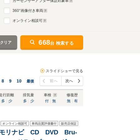
カーセンサーアフター保証対象車
360
°画像付き車両
オンライン相談可
668
をクリア
台 検索する
スライドショーで見る
8
9
10
前へ
次へ
最後
走行距離
排気量
車検
修復歴
多
少
多
少
付
無
無
有
オンライン相談可
車両品質評価書付
販売店保証
メモリナビ CD DVD Bru-