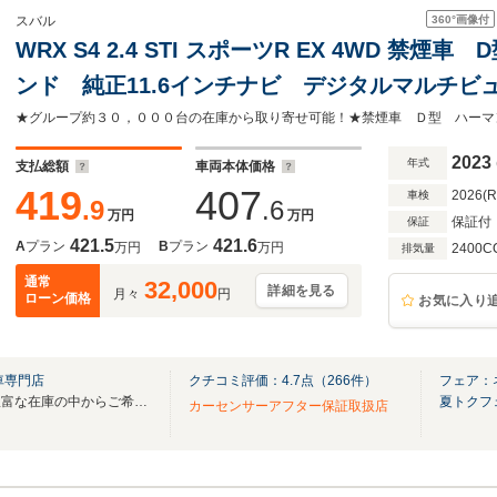
360°
画像付
スバル
WRX S4 2.4 STI スポーツR EX 4WD 禁
ンド 純正11.6インチナビ デジタルマルチビ
ヒーター メモリー機能付きパワーシート スマ
ト 純正18インチ
2023
年式
支払総額
車両本体価格
419
407
2026(
車検
.9
.6
万円
万円
保証付
保証
421.5
421.6
A
プラン
B
プラン
万円
万円
2400C
排気量
通常
32,000
詳細を見る
月々
円
ローン価格
お気に入り
車専門店
クチコミ評価：
4.7
点（
266
件）
フェア：
全国最大級スバル車専門店！豊富な在庫の中からご希望のお車がお選び頂けます。
夏トクフ
カーセンサーアフター保証取扱店