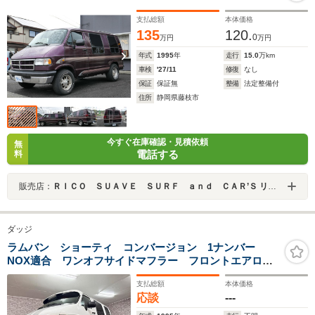
支払総額
本体価格
135
120.
0
万円
万円
年式
1995
年
走行
15.0
万km
車検
'27/11
修復
なし
保証
保証無
整備
法定整備付
住所
静岡県藤枝市
今すぐ在庫確認・見積依頼
無
電話する
料
販売店：
ＲＩＣＯ ＳＵＡＶＥ ＳＵＲＦ ａｎｄ ＣＡＲ’Ｓ リコスアーベサーフアンドカーズ
ダッジ
ラムバン ショーティ コンバージョン 1ナンバー
NOX適合 ワンオフサイドマフラー フロントエアロ
フロントバイザー
支払総額
本体価格
応談
---