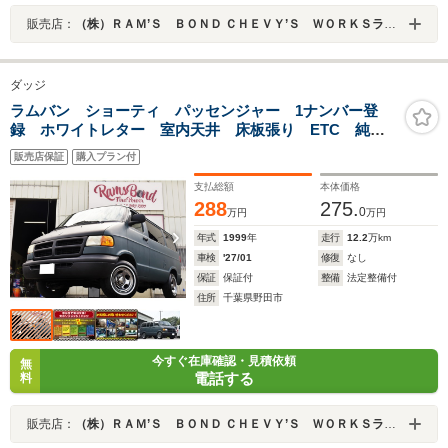
販売店：
（株）ＲＡＭ’Ｓ ＢＯＮＤ ＣＨＥＶＹ’Ｓ ＷＯＲＫＳラムズボンドシェービーズワークス
ダッジ
ラムバン ショーティ パッセンジャー 1ナンバー登
録 ホワイトレター 室内天井 床板張り ETC 純正
ホイル マッドブルー
販売店保証
購入プラン付
支払総額
本体価格
288
275.
0
万円
万円
年式
1999
年
走行
12.2
万km
車検
'27/01
修復
なし
保証
保証付
整備
法定整備付
住所
千葉県野田市
今すぐ在庫確認・見積依頼
無
電話する
料
販売店：
（株）ＲＡＭ’Ｓ ＢＯＮＤ ＣＨＥＶＹ’Ｓ ＷＯＲＫＳラムズボンドシェービーズワークス