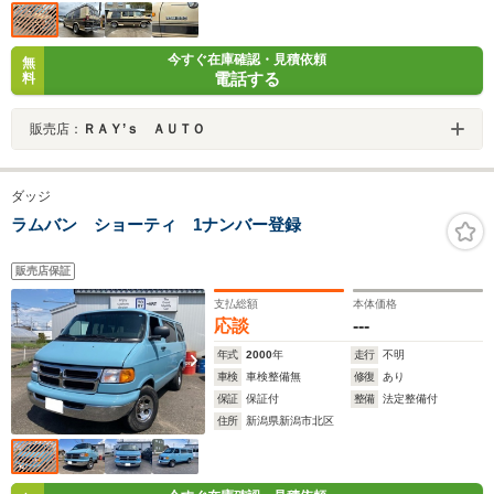
今すぐ在庫確認・見積依頼
無
電話する
料
販売店：
ＲＡＹ’ｓ ＡＵＴＯ
ダッジ
ラムバン ショーティ 1ナンバー登録
販売店保証
支払総額
本体価格
応談
---
年式
2000
年
走行
不明
車検
車検整備無
修復
あり
保証
保証付
整備
法定整備付
住所
新潟県新潟市北区