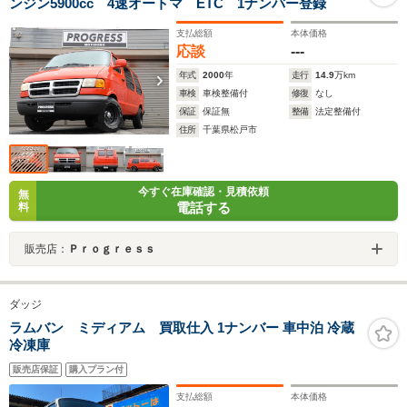
ンジン5900cc 4速オートマ ETC 1ナンバー登録
支払総額
本体価格
応談
---
年式
2000
年
走行
14.9
万km
車検
車検整備付
修復
なし
保証
保証無
整備
法定整備付
住所
千葉県松戸市
今すぐ在庫確認・見積依頼
無
電話する
料
販売店：
Ｐｒｏｇｒｅｓｓ
ダッジ
ラムバン ミディアム 買取仕入 1ナンバー 車中泊 冷蔵
冷凍庫
販売店保証
購入プラン付
支払総額
本体価格