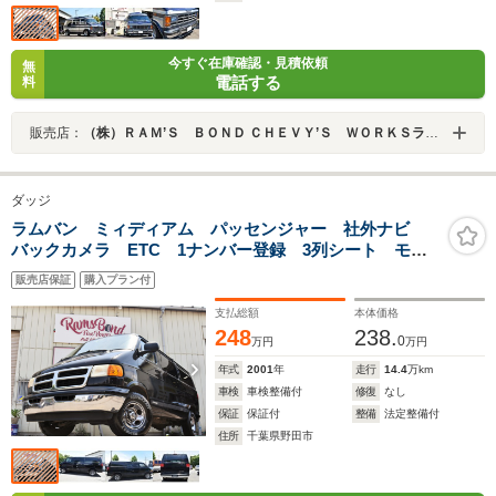
今すぐ在庫確認・見積依頼
無
電話する
料
販売店：
（株）ＲＡＭ’Ｓ ＢＯＮＤ ＣＨＥＶＹ’Ｓ ＷＯＲＫＳラムズボンドシェービーズワークス
ダッジ
ラムバン ミィディアム パッセンジャー 社外ナビ
バックカメラ ETC 1ナンバー登録 3列シート モケ
ットシート リクライニング機能付き ホワイトレター
販売店保証
購入プラン付
タイヤ
支払総額
本体価格
248
238.
0
万円
万円
年式
2001
年
走行
14.4
万km
車検
車検整備付
修復
なし
保証
保証付
整備
法定整備付
住所
千葉県野田市