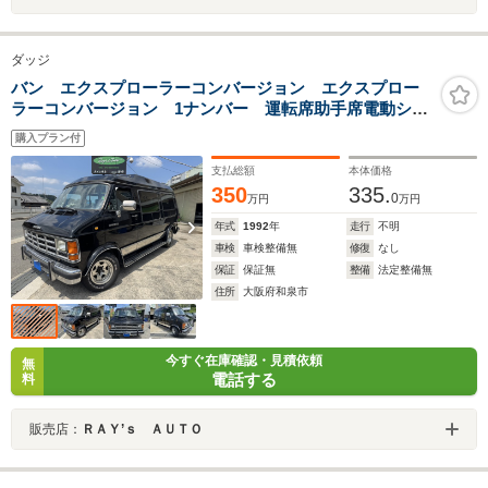
ダッジ
バン エクスプローラーコンバージョン エクスプロー
ラーコンバージョン 1ナンバー 運転席助手席電動シー
ト サードシート電動ベット サンルーフ ソーラーチ
購入プラン付
ャージングシステム 社外15インチアルミホイール
支払総額
本体価格
350
335.
0
万円
万円
年式
1992
年
走行
不明
車検
車検整備無
修復
なし
保証
保証無
整備
法定整備無
住所
大阪府和泉市
今すぐ在庫確認・見積依頼
無
電話する
料
販売店：
ＲＡＹ’ｓ ＡＵＴＯ