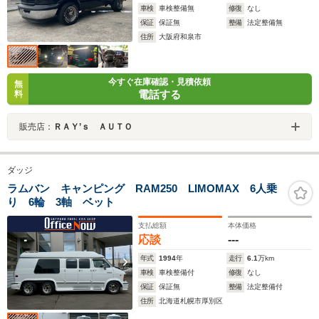
車検
車検整備無
修復
なし
保証
保証無
整備
法定整備無
住所
大阪府和泉市
今すぐ在庫確認・見積依頼
無
電話する
料
販売店：
ＲＡＹ’ｓ ＡＵＴＯ
ダッジ
ラムバン キャンピング RAM250 LIMOMAX 6人乗
り 6輪 3軸 ベット
支払総額
本体価格
応談
---
年式
1994
年
走行
6.1
万km
車検
車検整備付
修復
なし
保証
保証無
整備
法定整備付
住所
北海道札幌市厚別区