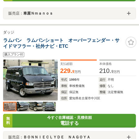
販売店：
車屋Ｎｍａｎｏｓ
ダッジ
ラムバン ラムバンショート オーバーフェンダー・サ
イドマフラー・社外ナビ・ETC
購入プラン付
支払総額
本体価格
229.
210.
9
9
万円
万円
年式
1995
年
走行
不明
車検
車検整備無
修復
なし
保証
保証無
整備
法定整備無
住所
愛知県名古屋市中川区
今すぐ在庫確認・見積依頼
無
電話する
料
販売店：
ＢＯＮＮＩＥＣＬＹＤＥ ＮＡＧＯＹＡ