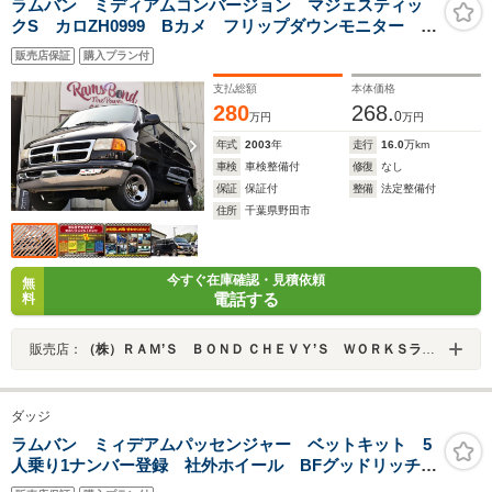
ラムバン ミディアムコンバージョン マジェスティッ
クS カロZH0999 Bカメ フリップダウンモニター 4
輪ディスク ヒッチメンバー 360度モニター ベットキ
販売店保証
購入プラン付
ット 禁煙車 1ナンバー登録 ウィンドウカーテン 新
車並行 カナダ産km表示
支払総額
本体価格
280
268.
0
万円
万円
年式
2003
年
走行
16.0
万km
車検
車検整備付
修復
なし
保証
保証付
整備
法定整備付
住所
千葉県野田市
今すぐ在庫確認・見積依頼
無
電話する
料
販売店：
（株）ＲＡＭ’Ｓ ＢＯＮＤ ＣＨＥＶＹ’Ｓ ＷＯＲＫＳラムズボンドシェービーズワークス
ダッジ
ラムバン ミィデアムパッセンジャー ベットキット 5
人乗り1ナンバー登録 社外ホイール BFグッドリッチ
バックカメラ サイドカメラ フロマス ETC スライ