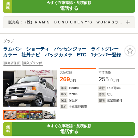
今すぐ在庫確認・見積依頼
無
電話する
料
販売店：
（株）ＲＡＭ’Ｓ ＢＯＮＤ ＣＨＥＶＹ’Ｓ ＷＯＲＫＳラムズボンドシェービーズワークス
ダッジ
ラムバン ショーティ パッセンジャー ライトグレー
カラー 社外ナビ バックカメラ ETC 1ナンバー登録
販売店保証
購入プラン付
支払総額
本体価格
269
255.
0
万円
万円
年式
1998
年
走行
15.5
万km
車検
'27/06
修復
なし
保証
保証付
整備
法定整備付
住所
千葉県野田市
今すぐ在庫確認・見積依頼
無
電話する
料