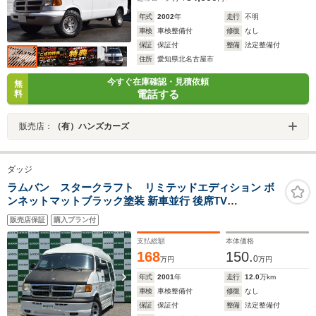
年式
2002
年
走行
不明
車検
車検整備付
修復
なし
保証
保証付
整備
法定整備付
住所
愛知県北名古屋市
今すぐ在庫確認・見積依頼
無
電話する
料
販売店：
（有）ハンズカーズ
ダッジ
ラムバン スタークラフト リミテッドエディション ボ
ンネットマットブラック塗装 新車並行 後席TV
Panasonicナビ バックカメラ ベージュレザーシート ETC
販売店保証
購入プラン付
純正AW ステアリングスイッチ
支払総額
本体価格
168
150.
0
万円
万円
年式
2001
年
走行
12.0
万km
車検
車検整備付
修復
なし
保証
保証付
整備
法定整備付