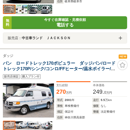
住所
岐阜県岐阜市
今すぐ在庫確認・見積依頼
無
電話する
料
販売店：
中古車ランド ＪＡＣＫＳＯＮ
ダッジ
NEW
バン ロードトレック170ポピュラー ダッジバン/ロード
トレック170P/シンク/コンロ/FFヒーター/温水ボイラー/シ
ャワー/トイレ/ツインサブバッテリー/発電機/ルーフエア
販売店保証
購入プラン付
コン/ルーフベント/サイドオーニング/リアゲートキャリア
支払総額
本体価格
270
249.
0
万円
万円
年式
2001
年
走行
5.5
万km
車検
車検整備付
修復
なし
保証
保証付
整備
法定整備付
住所
神奈川県高座郡