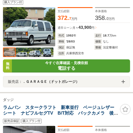
購入プラン付
リアラダー/デジタルインナーミラー/サイドカメラ/バック
カメラ
支払総額
本体価格
372.
358.
7
0
万円
万円
43,900
通常ローン
月々
円
年式
1992
年
走行
18.7
万km
車検
'28/03
修復
なし
保証
保証無
整備
法定整備付
住所
兵庫県西宮市
今すぐ在庫確認・見積依頼
無
電話する
料
販売店：
．ＧＡＲＡＧＥ（ドットガレージ）
ダッジ
ラムバン スタークラフト 新車並行 ベージュレザー
シート ナビフルセグTV B/T対応 バックカメラ 後席
液晶TV 3列目電動ベッドシート 2列目回転シート 新
販売店保証
購入プラン付
品タイヤ4本 キーレス ETC
支払総額
本体価格