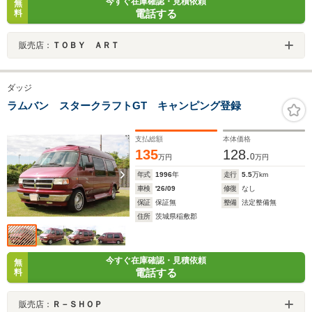
今すぐ在庫確認・見積依頼
無
電話する
料
販売店：
ＴＯＢＹ ＡＲＴ
ダッジ
ラムバン スタークラフトGT キャンピング登録
支払総額
本体価格
135
128.
0
万円
万円
年式
1996
年
走行
5.5
万km
車検
'26/09
修復
なし
保証
保証無
整備
法定整備無
住所
茨城県稲敷郡
今すぐ在庫確認・見積依頼
無
電話する
料
販売店：
Ｒ－ＳＨＯＰ