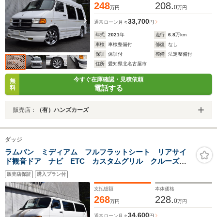
248
208.
0
万円
万円
33,700
通常ローン
月々
円
年式
2021
年
走行
6.8
万km
車検
車検整備付
修復
なし
保証
保証付
整備
法定整備付
住所
愛知県北名古屋市
今すぐ在庫確認・見積依頼
無
電話する
料
販売店：
（有）ハンズカーズ
ダッジ
ラムバン ミディアム フルフラットシート リアサイ
ド観音ドア ナビ ETC カスタムグリル クルーズコ
ントロール キーレス 16インチクロームホイール BF
販売店保証
購入プラン付
グッドリッチホワイトレタータイヤ
支払総額
本体価格
268
228.
0
万円
万円
34,600
通常ローン
月々
円