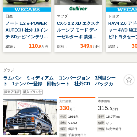
日産
マツダ
トヨタ
ノート 1.2 e-POWER
CX-5 2.2 XD エクスク
RAV4 2.0 
AUTECH 社外 10イン
ルーシブ モード ディ
ャー 4WD 純正
チ SDナビ/インテリジ
ーゼルターボ 禁煙
ビ/トヨタセー
ェントルームミラー/
車 純正10.25型ナ
センス/車線逸
110
349
3
総額：
.9
万円
総額：
.9
万円
総額：
エマージェンシーブレ
ビ サンルーフ
支援システム/
ーキ/アラウンドビュ
BOSE 全方位カメ
合皮/ヘッドラ
ーモニター/車線逸脱
ラ BSM HUD 純
LED/USBジャ
ダッジ
防止支援システム/ヘ
正前後ドラレコ
ク/Bluetooth
ッドランプ
ETC フルセグ 茶
続/ETC/EBD付
ラムバン ミィディアム コンバージョン 3列目シー
ト 1ナンバー登録 回転シート 社外CD バックカメ
LED/Bluetooth接
革 シートヒーター
滑り防止装置
ラ ETC オーバーフェンダー 社外ホイール 三角窓
続/ETC
パワーバックドア 衝
販売店保証
購入プラン付
突軽減 追従クルコ
支払総額
本体価格
ン コーナーセンサー
330
315.
0
万円
万円
年式
1991
年
走行
15.0
万km
車検
'27/02
修復
なし
保証
保証付
整備
法定整備付
住所
千葉県野田市