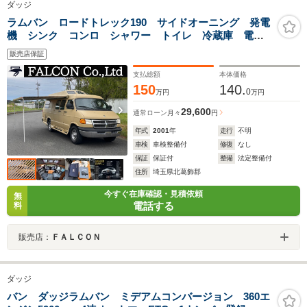
ダッジ
ラムバン ロードトレック190 サイドオーニング 発電
機 シンク コンロ シャワー トイレ 冷蔵庫 電子
レンジ 日本語取扱説明書 ナビ TV バックカメラ
販売店保証
ETC クルコン ルーフウィンドウ 前席回転 100V電
源差込口
支払総額
本体価格
150
140.
0
万円
万円
29,600
通常ローン
月々
円
年式
2001
年
走行
不明
車検
車検整備付
修復
なし
保証
保証付
整備
法定整備付
住所
埼玉県北葛飾郡
今すぐ在庫確認・見積依頼
無
電話する
料
販売店：
ＦＡＬＣＯＮ
ダッジ
バン ダッジラムバン ミデアムコンバージョン 360エ