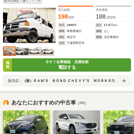
販売店保証
購入プラン付
ドドア 観音開き
支払総額
本体価格
198
188.
0
万円
万円
年式
1999
年
走行
17.8
万km
車検
車検整備付
修復
なし
保証
保証付
整備
法定整備付
住所
千葉県野田市
今すぐ在庫確認・見積依頼
無
電話する
料
販売店：
（株）ＲＡＭ’Ｓ ＢＯＮＤ ＣＨＥＶＹ’Ｓ ＷＯＲＫＳラムズボンドシェービーズワークス
あなたにおすすめの中古車
［PR］