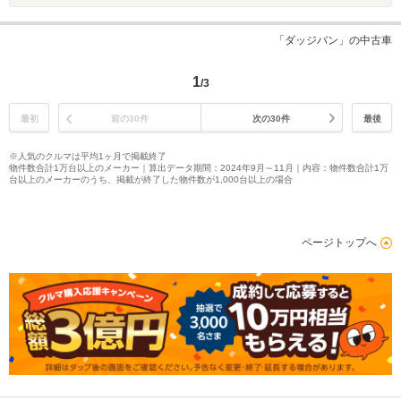
「ダッジバン」の中古車
1
/3
最初
前の30件
次の30件
最後
※人気のクルマは平均1ヶ月で掲載終了
物件数合計1万台以上のメーカー｜算出データ期間：2024年9月～11月｜内容：物件数合計1万
台以上のメーカーのうち、掲載が終了した物件数が1,000台以上の場合
ページトップへ