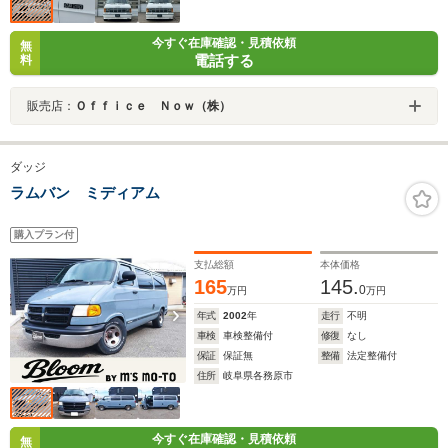
今すぐ在庫確認・見積依頼
無
電話する
料
販売店：
Ｏｆｆｉｃｅ Ｎｏｗ（株）
ダッジ
ラムバン ミディアム
購入プラン付
支払総額
本体価格
165
145.
0
万円
万円
年式
2002
年
走行
不明
車検
車検整備付
修復
なし
保証
保証無
整備
法定整備付
住所
岐阜県各務原市
今すぐ在庫確認・見積依頼
無