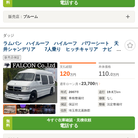
電話する
料
販売店：
ブルーム
ダッジ
ラムバン ハイルーフ ハイルーフ パワーシート 天
井シャンデリア 7人乗り ヒッチキャリア ナビ
TV バックカメラ Bluetooth リアモニター クルー
販売店保証
ズコントロール サイドカメラ ドライブレコーダー
支払総額
本体価格
120
110.
0
万円
万円
23,700
通常ローン
月々
円
年式
2007
年
走行
19.0
万km
車検
車検整備付
修復
なし
保証
保証付
整備
法定整備付
住所
埼玉県北葛飾郡
今すぐ在庫確認・見積依頼
無
電話する
料