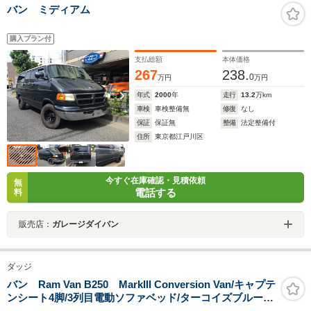
バン ミディアム
購入プラン付
支払総額
本体価格
267
238.
0
万円
万円
年式
2000
年
走行
13.2
万km
車検
車検整備無
修復
なし
保証
保証無
整備
法定整備付
住所
東京都江戸川区
今すぐ在庫確認・見積依頼
無
電話する
料
販売店：
ガレージダイバン
ダッジ
バン Ram Van B250 MarkIII Conversion Van/キャプテ
ンシート4脚/3列目電動ソファベッド/ターコイズブルーベ
ロアインテリア/ウッドトリム/ブラインド/ルーフラック/