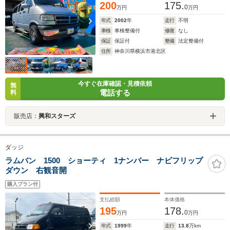
200
175.
0
万円
万円
年式
2002
年
走行
不明
車検
車検整備付
修復
なし
保証
保証付
整備
法定整備付
住所
神奈川県横浜市港北区
今すぐ在庫確認・見積依頼
無
電話する
料
販売店：
興和スターズ
ダッジ
ラムバン 1500 ショーティ 1ナンバー ナビフリップ
ダウン 右観音開
購入プラン付
支払総額
本体価格
195
178.
0
万円
万円
年式
1999
年
走行
13.8
万km