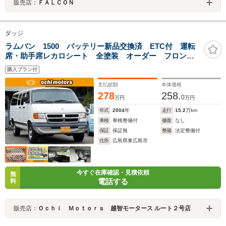
販売店：
ＦＡＬＣＯＮ
ダッジ
ラムバン 1500 バッテリー新品交換済 ETC付 運転
席・助手席レカロシート 全塗装 オーダー フロント
左右キャリパ交換済み
購入プラン付
支払総額
本体価格
278
258.
0
万円
万円
年式
2004
年
走行
15.2
万km
車検
車検整備付
修復
なし
保証
保証無
整備
法定整備付
住所
広島県東広島市
今すぐ在庫確認・見積依頼
無
電話する
料
販売店：
Ｏｃｈｉ Ｍｏｔｏｒｓ 越智モータース ルート２号店