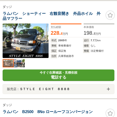
ダッジ
ラムバン ショーティー 右観音開き 外品ホイル 外
品マフラー
支払総額
本体価格
228.
198.
8
8
万円
万円
年式
2005
年
走行
7.7
万km
車検
車検整備付
修復
なし
保証
保証無
整備
法定整備付
住所
兵庫県姫路市
今すぐ在庫確認・見積依頼
電話する
販売店：
ＳＴＹＬＥ ＥＩＧＨＴ ８８８８
ダッジ
ラムバン B2500 8No ロールーフコンバージョン