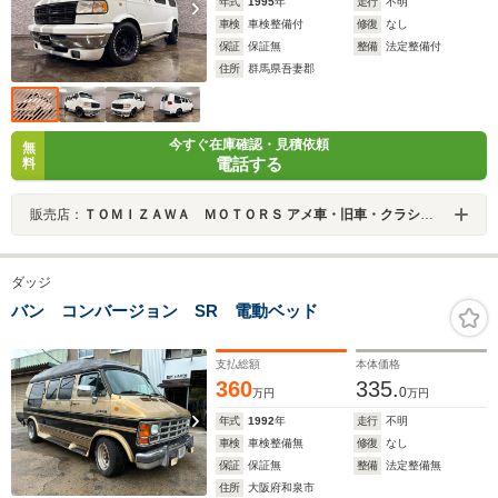
年式
1995
年
走行
不明
車検
車検整備付
修復
なし
保証
保証無
整備
法定整備付
住所
群馬県吾妻郡
今すぐ在庫確認・見積依頼
無
電話する
料
販売店：
ＴＯＭＩＺＡＷＡ ＭＯＴＯＲＳ アメ車・旧車・クラシックカー専門店
ダッジ
バン コンバージョン SR 電動ベッド
支払総額
本体価格
360
335.
0
万円
万円
年式
1992
年
走行
不明
車検
車検整備無
修復
なし
保証
保証無
整備
法定整備無
住所
大阪府和泉市