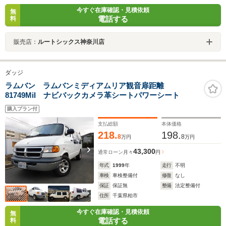
今すぐ在庫確認・見積依頼
無
電話する
料
販売店：
ルートシックス神奈川店
ダッジ
ラムバン ラムバンミディアムリア観音扉距離
81749Mil ナビバックカメラ革シートパワーシート
購入プラン付
支払総額
本体価格
218.
198.
8
8
万円
万円
43,300
通常ローン
月々
円
年式
1999
年
走行
不明
車検
車検整備付
修復
なし
保証
保証無
整備
法定整備付
住所
千葉県柏市
今すぐ在庫確認・見積依頼
無
電話する
料