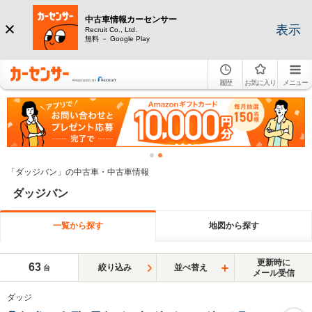
中古車情報カーセンサー
表示
Recruit Co., Ltd.
無料 － Google Play
履歴
お気に入り
メニュー
「ダッジバン」の中古車・中古車情報
ダッジバン
一覧から探す
地図から探す
更新時に
63
絞り込み
並べ替え
台
メール受信
ダッジ