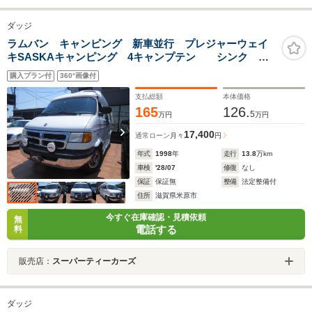
ダッジ
ラムバン キャンピング 新車並行 プレジャーウェイ
キSASKAキャンピング 4キャンプテン シンク 外
部シャワー 冷蔵庫 電子レンジ MAXファン 外部電
購入プラン付
360°画像付
源コード ガスボンベ サイドオーニング 日本語取説
付
支払総額
本体価格
165
126.
5
万円
万円
17,400
通常ローン
月々
円
年式
1998
年
走行
13.8
万km
車検
'28/07
修復
なし
保証
保証無
整備
法定整備付
住所
滋賀県米原市
今すぐ在庫確認・見積依頼
無
電話する
料
販売店：
スーパーティーカーズ
ダッジ