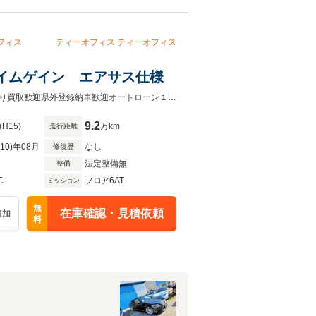
フィス
ティーオフィス
ティーオフィス
 エイムゲイン エアサス仕様
フルレアロエアサスキットマフラー黒革エアシートサンルーフ深リムアルミ下取り買取歓迎県外登録納車歓迎オートローン１２０回頭金無しから可能です動画送信可能
9.2
(H15)
万km
走行距離
R10)年08月
なし
修復歴
法定整備無
整備
C
フロア6AT
ミッション
無
在庫確認・見積依頼
追加
料