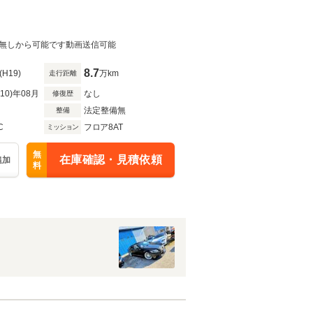
無しから可能です動画送信可能
8.7
(H19)
万km
走行距離
R10)年08月
なし
修復歴
法定整備無
整備
C
フロア8AT
ミッション
無
在庫確認・見積依頼
追加
料