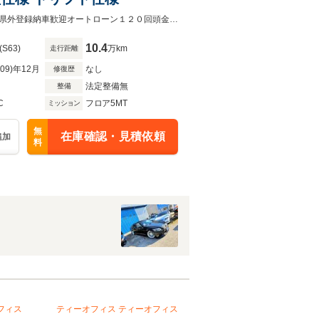
車検令和９．１２ターボＲＢ２５スワップ公認セミレストアＳＳＲ車高調シル足県外登録納車歓迎オートローン１２０回頭金無しから可能動画送信歓迎
10.4
(S63)
万km
走行距離
R09)年12月
なし
修復歴
法定整備無
整備
C
フロア5MT
ミッション
無
在庫確認・見積依頼
追加
料
フィス
ティーオフィス
ティーオフィス