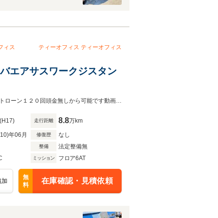
フィス
ティーオフィス
ティーオフィス
ユニバエアサスワークジスタン
ジョブデザインフルエアロウイングハイスピードエアサス県外登録納車歓迎オートローン１２０回頭金無しから可能です動画送信可能
8.8
(H17)
万km
走行距離
R10)年06月
なし
修復歴
法定整備無
整備
C
フロア6AT
ミッション
無
在庫確認・見積依頼
追加
料