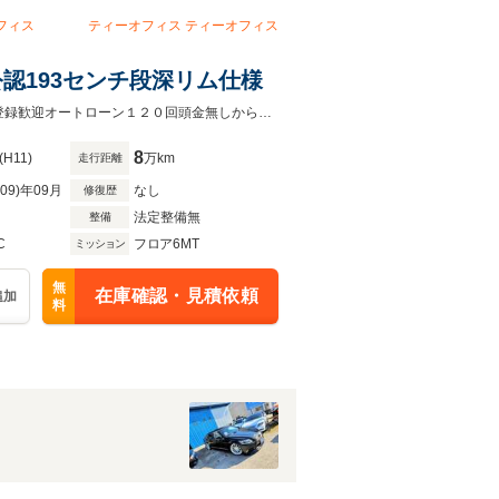
フィス
ティーオフィス
ティーオフィス
ー公認193センチ段深リム仕様
ロケットバニーボディキット公認１９３センチ段深リムアルミエンジンOH県外登録歓迎オートローン１２０回頭金無しから可能です動画送信可能
8
(H11)
万km
走行距離
R09)年09月
なし
修復歴
法定整備無
整備
C
フロア6MT
ミッション
無
在庫確認・見積依頼
追加
料