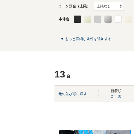
ローン頭金（上限）
本体色
▼ もっと詳細な条件を追加する
13
台
新着順
元の並び順に戻す
新
古