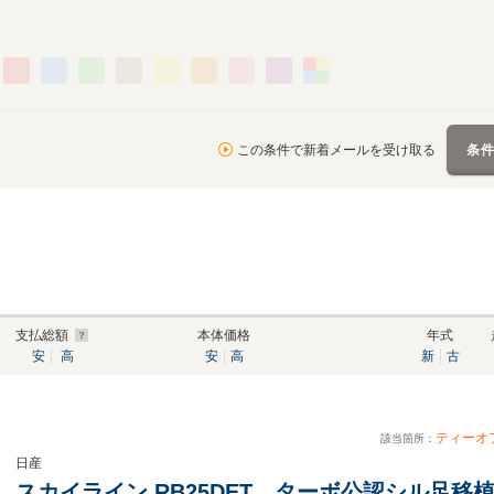
この条件で新着メールを受け取る
条
支払総額
本体価格
年式
安
高
安
高
新
古
ティーオ
該当箇所：
日産
スカイライン RB25DET ターボ公認シル足移