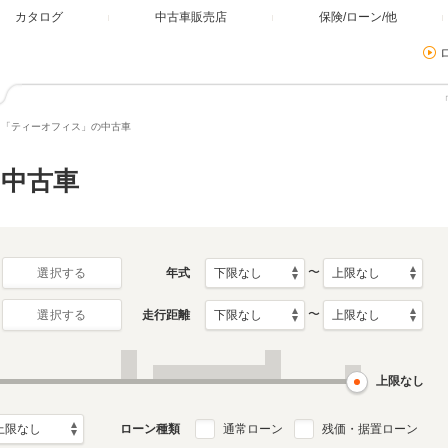
カタログ
中古車販売店
保険/ローン/他
「ティーオフィス」の中古車
中古車
〜
年式
選択する
〜
走行距離
選択する
上限なし
ローン種類
通常ローン
残価・据置ローン