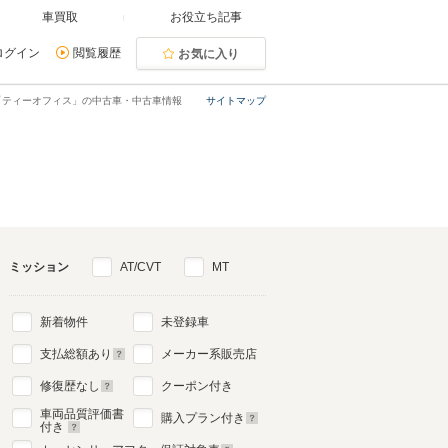
車買取
お役立ち記事
ログイン
閲覧履歴
お気に入り
「ティーオフィス」の中古車・中古車情報
サイトマップ
ミッション
AT/CVT
MT
新着物件
未登録車
支払総額あり
メーカー系販売店
修復歴なし
クーポン付き
車両品質評価書
購入プラン付き
付き