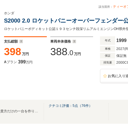
ティーオ
該当箇所：
ホンダ
S2000 2.0 ロケットバニーオーバーフェンダ
1999
年式
支払総額
車両本体価格
398
388
2027(
車検
.0
万円
万円
保証無
保証
399
A
プラン
万円
2000C
排気量
お気に入り
クチコミ評価：
5
点（
76
件）
より低く、よりハイセンスに！貴方だけの一台を作ります！