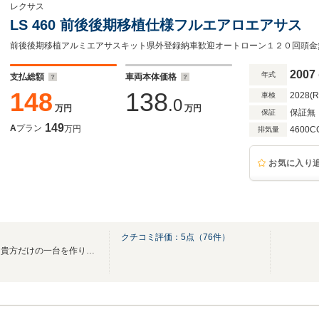
レクサス
LS 460 前後後期移植仕様フルエアロエアサス
前後後期移植アルミエアサスキット県外登録納車歓迎オートローン１２０回頭金
2007
年式
支払総額
車両本体価格
148
138
2028(
車検
.0
万円
万円
保証無
保証
149
A
プラン
万円
4600C
排気量
お気に入り
クチコミ評価：
5
点（
76
件）
より低く、よりハイセンスに！貴方だけの一台を作ります！