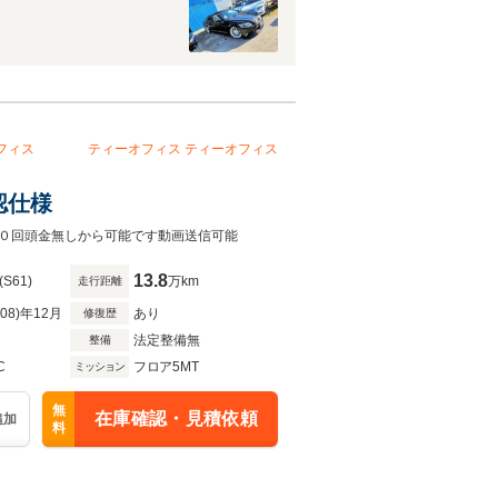
フィス
ティーオフィス
ティーオフィス
認仕様
０回頭金無しから可能です動画送信可能
13.8
(S61)
万km
走行距離
R08)年12月
あり
修復歴
法定整備無
整備
C
フロア5MT
ミッション
無
在庫確認・見積依頼
追加
料