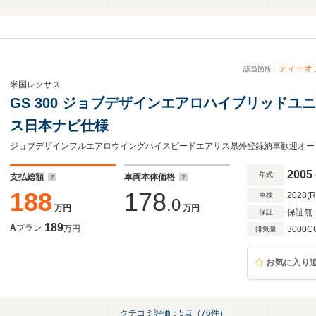
ティーオ
該当箇所：
米国レクサス
GS 300 ジョブデザインエアロハイブリッド
ス日本ナビ仕様
2005
年式
支払総額
車両本体価格
188
178
2028(
車検
.0
万円
万円
保証無
保証
189
A
プラン
万円
3000C
排気量
お気に入り
クチコミ評価：
5
点（
76
件）