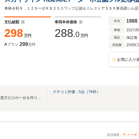
1988
年式
支払総額
車両本体価格
298
288
2027(
車検
.0
万円
万円
保証無
保証
299
A
プラン
万円
2500C
排気量
お気に入り
クチコミ評価：
5
点（
76
件）
より低く、よりハイセンスに！貴方だけの一台を作ります！
ティーオ
該当箇所：