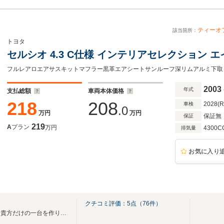
ティーオ
該当箇所：
トヨタ
セルシオ 4.3 C仕様 インテリアセレクション
2003
年式
支払総額
車両本体価格
218
208
2028(
車検
.0
万円
万円
保証無
保証
219
A
プラン
万円
4300C
排気量
お気に入り
クチコミ評価：
5
点（
76
件）
より低く、よりハイセンスに！貴方だけの一台を作ります！