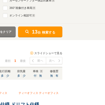
カーセンサーアフター保証対象車
360
°画像付き車両
オンライン相談可
13
件をクリア
台 検索する
スライドショーで見る
1
前へ
次へ
最初
最後
走行距離
排気量
車検
修復歴
多
少
多
少
付
無
無
有
フィス
ティーオフィス
ティーオフィス
植仕様 ドリフト仕様