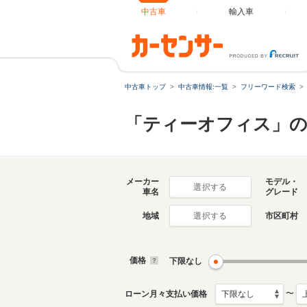
中古車
輸入車
中古車トップ
中古車情報:一覧
フリーワード検索
「ティーオフィス」の
メーカー
モデル・
選択する
車名
グレード
地域
市区町村
選択する
価格
下限なし
〜
ローン月々支払い価格