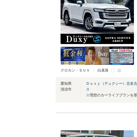
クロカン・ＳＵＶ
白真珠
愛知県
Ｄｕｘｙ（デュクシー）北名
清須市
ス