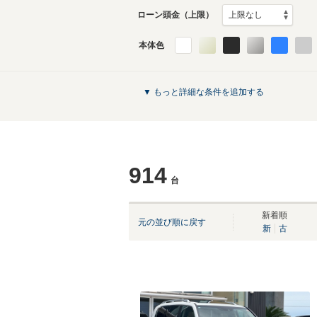
ローン頭金（上限）
本体色
▼ もっと詳細な条件を追加する
914
台
新着順
元の並び順に戻す
新
古