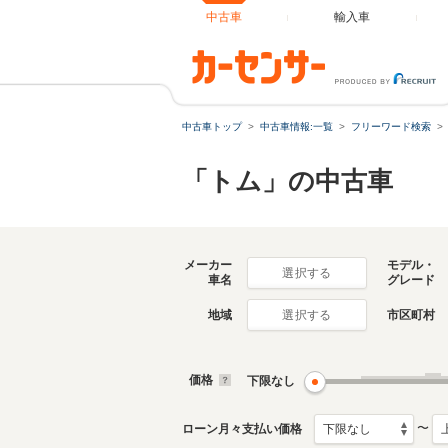
中古車
輸入車
中古車トップ
中古車情報:一覧
フリーワード検索
「トム」の中古車
メーカー
モデル・
選択する
車名
グレード
地域
市区町村
選択する
価格
下限なし
〜
ローン月々支払い価格