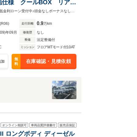
仕様 クールBOX リア電
インチAW ベージュレザ
来店されなくてもローンの事前審査やお支払シミュレーションを行う事も可能！低金利ローン受付中♪頭金なしボーナスなしOK！最長120回支払までご利用可能
0.9
(R06)
万km
走行距離
R09)年09月
なし
修復歴
法定整備付
整備
C
フロアMTモード付10AT
ミッション
無
在庫確認・見積依頼
追加
料
オンライン相談可
車両品質評価書付
販売店保証
II ロングボディ ディーゼル