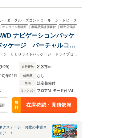
レーダークルーズコントロール シートヒータ
オンライン相談可
車両品質評価書付
販売店保証
ツ 4WD ナビゲーションパッケ
パッケージ バーチャルコッ
イール レーダークルーズ
★ネクステージ夏トクフェア開催！８月８～１６日まで★ナビゲーションパッケージ ＬＥＤライトパッケージ ドライブセレクト パドルシフト
2.3
(H29)
万km
走行距離
R10)年02月
なし
修復歴
法定整備付
整備
C
フロアMTモード付7AT
ミッション
無
在庫確認・見積依頼
追加
料
ネクステージ お盆の中古車
ェア！！