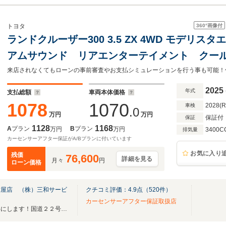
360°
画像付
トヨタ
ランドクルーザー300 3.5 ZX 4WD モデリスタエ
アムサウンド リアエンターテイメント クー
ック タイヤ空気圧警報システム 寒冷地仕様
ル ベージュレザーシート ETC
2025
年式
支払総額
車両本体価格
1078
1070
2028(
車検
.0
万円
万円
保証付
保証
1128
1168
A
プラン
B
プラン
万円
万円
3400C
排気量
カーセンサーアフター保証がA/Bプランに付いています
お気に入り
残価
76,600
詳細を見る
月々
円
ローン価格
古屋店 （株）三和サービ
クチコミ評価：
4.9
点（
520
件）
カーセンサーアフター保証取扱店
☆理想のカーライフプランを形にします！国道２２号線沿い！MOZO近く♪♪