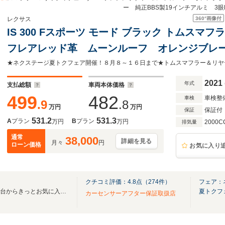
ー 純正BBS製19インチアルミ 3
360°
画像付
レクサス
IS 300 Fスポーツ モード ブラック トムス
フレアレッド革 ムーンルーフ オレンジブレ
クビューモニター 純正BBS製19インチアルミ
ーション シートメモリ
2021
年式
支払総額
車両本体価格
499
482
車検整
車検
.9
.8
万円
万円
保証付
保証
531.2
531.3
A
プラン
B
プラン
万円
万円
2000C
排気量
通常
38,000
詳細を見る
月々
円
ローン価格
お気に入り
クチコミ評価：
4.8
点（
274
件）
フェア：
「全国ネクステージ在庫30000台からきっとお気に入りの愛車が見つかります」
夏トクフ
カーセンサーアフター保証取扱店