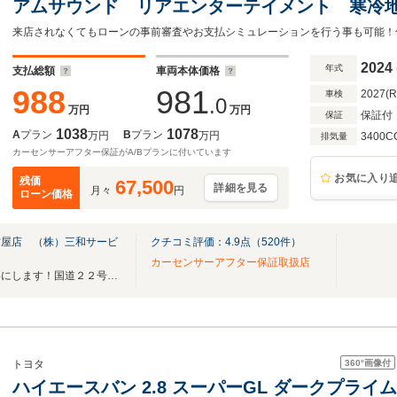
アムサウンド リアエンターテイメント 寒冷地
動デフロック トノカバー ルーフレール 20
ー パノラミックビューモニター
2024
年式
支払総額
車両本体価格
988
981
2027(
車検
.0
万円
万円
保証付
保証
1038
1078
A
プラン
B
プラン
万円
万円
3400C
排気量
カーセンサーアフター保証がA/Bプランに付いています
お気に入り
残価
67,500
詳細を見る
月々
円
ローン価格
古屋店 （株）三和サービ
クチコミ評価：
4.9
点（
520
件）
カーセンサーアフター保証取扱店
☆理想のカーライフプランを形にします！国道２２号線沿い！MOZO近く♪♪
360°
画像付
トヨタ
ハイエースバン 2.8 スーパーGL ダークプライム