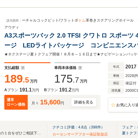
ーチャルコックピット/フラットボ
トム
革巻きステアリングホイール 
該当箇所：
アウディ
A3スポーツバック 2.0 TFSI クワトロ スポー
ージ LEDライトパッケージ コンビニエンス
クピット/フラットボトム革巻きステアリングホ
コントロール シートヒーター
2017
年式
支払総額
車両本体価格
189
175
2028(
車検
.5
.7
万円
万円
保証付
保証
191.1
191.2
A
プラン
B
プラン
万円
万円
2000C
排気量
通常
15,600
詳細を見る
月々
円
ローン価格
お気に入り
クチコミ評価：
4.8
点（
398
件）
フェア：
～世界の車を届けたい～！憧れの１台をぜひご相談下さい！
夏トクフ
カーセンサーアフター保証取扱店