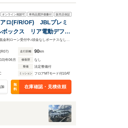
オンライン相談可
車両品質評価書付
販売店保証
アロ(F/R/OF) JBLプレミ
ルボックス リア電動デフロ
 トノカバー ルーフレー
来店されなくてもローンの事前審査やお支払シミュレーションを行う事も可能！低金利ローン受付中♪頭金なしボーナスなしOK！最長120回支払までご利用可能
90
(R07)
km
走行距離
R10)年06月
なし
修復歴
法定整備付
整備
C
フロアMTモード付10AT
ミッション
無
在庫確認・見積依頼
追加
料