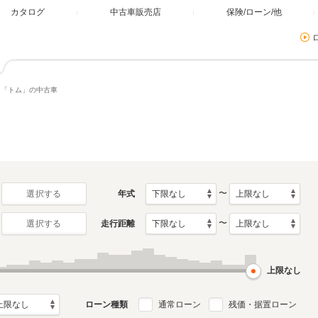
カタログ
中古車販売店
保険/ローン/他
「トム」の中古車
〜
年式
選択する
〜
走行距離
選択する
上限なし
ローン種類
通常ローン
残価・据置ローン