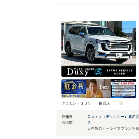
クロカン・ＳＵＶ
白真珠
愛知県
Ｄｕｘｙ（デュクシー）北名
清須市
ス