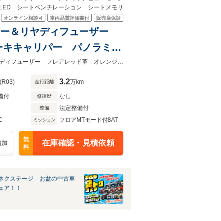
眼LED シートベンチレーション シートメモリ
オンライン相談可
車両品質評価書付
販売店保証
マフラー＆リヤディフューザー
ーキキャリパー パノラミッ
 3眼LED シートベンチレ
★ネクステージ夏トクフェア開催！８月８～１６日まで★トムスマフラー＆リヤディフューザー フレアレッド革 オレンジブレーキキャリパー パノラミックビュー
3.2
(R03)
万km
走行距離
備付
なし
修復歴
法定整備付
整備
C
フロアMTモード付8AT
ミッション
無
在庫確認・見積依頼
追加
料
ネクステージ お盆の中古車
ェア！！