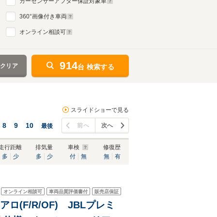
カーセンサーアフター保証対象車
360
°画像付き車両
オンライン相談可
914
をクリア
台 検索する
スライドショーで見る
8
9
10
前へ
次へ
最後
走行距離
排気量
車検
修復歴
多
少
多
少
付
無
無
有
オンライン相談可
車両品質評価書付
販売店保証
アロ(F/R/OF) JBLプレミ