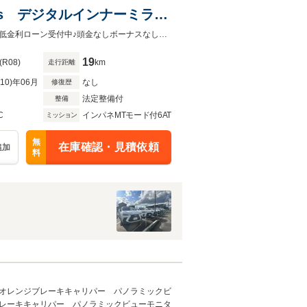
ls デジタルインナーミラ
ア パノラミックビューモニ
来店されなくてもローンの事前審査やお支払シミュレーションを行う事も可能！低金利ローン受付中♪頭金なしボーナスなしOK！最長120回支払までご利用可能
ーセンス LEDヘッド/フォ
19
(R08)
km
走行距離
R10)年06月
なし
修復歴
法定整備付
整備
C
インパネMTモード付6AT
ミッション
無
在庫確認・見積依頼
追加
料
オレンジブレーキキャリパー パノラミックビ
レーキキャリパー パノラミックビューモニタ