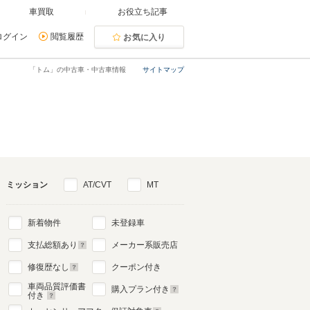
車買取
お役立ち記事
ログイン
閲覧履歴
お気に入り
「トム」の中古車・中古車情報
サイトマップ
ミッション
AT/CVT
MT
新着物件
未登録車
支払総額あり
メーカー系販売店
修復歴なし
クーポン付き
車両品質評価書
購入プラン付き
付き