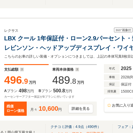
360°
画像付
レクサス
LBX クール 1年保証付・ローン2.9パーセン
レビンソン・ヘッドアップディスプレイ・ワイヤ
Bluetooth・パノラミックビューモニター・
コントロール
2025
年式
支払総額
車両本体価格
496
489
2028(
車検
.9
.8
万円
万円
保証付
保証
498
500.8
A
プラン
B
プラン
万円
万円
1500C
排気量
カーセンサーアフター保証がBプランに付いています
お気に入り
残価
10,600
詳細を見る
月々
円
ローン価格
クチコミ評価：
4.9
点（
490
件）
フェア：
自分にあった車がきっと見つかる！岡山県下最大級！新車・中古車ならシティライト