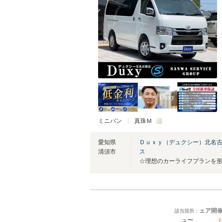
ミニバン
真珠Ｍ
愛知県
Ｄｕｘｙ（デュクシー）北名
清須市
ス
ェア開
該当箇所：
ュー