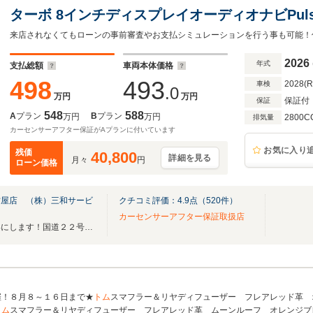
ターボ 8インチディスプレイオーディオナビPu
ー 純正15インチAW 両側パワースライドド
ター HDMI入力端子 ETC トヨタセーフティ
2026
年式
支払総額
車両本体価格
グライト
498
493
2028(
車検
.0
万円
万円
保証付
保証
548
588
A
プラン
B
プラン
万円
万円
2800C
排気量
カーセンサーアフター保証がAプランに付いています
お気に入り
残価
40,800
詳細を見る
月々
円
ローン価格
古屋店 （株）三和サービ
クチコミ評価：
4.9
点（
520
件）
カーセンサーアフター保証取扱店
☆理想のカーライフプランを形にします！国道２２号線沿い！MOZO近く♪♪
催！８月８～１６日まで★
トム
スマフラー＆リヤディフューザー フレアレッド革 
トム
スマフラー＆リヤディフューザー フレアレッド革 ムーンルーフ オレンジブ