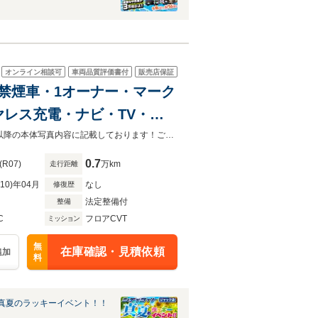
オンライン相談可
車両品質評価書付
販売店保証
ト・禁煙車・1オーナー・マーク
レス充電・ナビ・TV・
レクサスセーフティ・クルーズ
こちらのお車の詳しい装備・オプションにつきましては、上記の本体写真8枚目以降の本体写真内容に記載しております！ご不明な点などございましたら、何なりとお申し付けくださいませ！
0.7
(R07)
万km
走行距離
R10)年04月
なし
修復歴
法定整備付
整備
C
フロアCVT
ミッション
無
在庫確認・見積依頼
追加
料
真夏のラッキーイベント！！