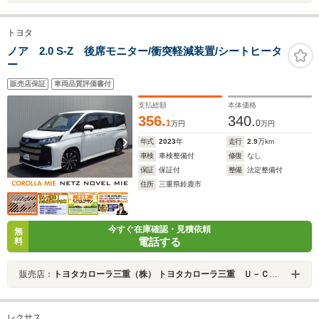
トヨタ
ノア 2.0 S-Z 後席モニター/衝突軽減装置/シートヒータ
ー
販売店保証
車両品質評価書付
支払総額
本体価格
356.
340.
1
0
万円
万円
年式
2023
年
走行
2.9
万km
車検
車検整備付
修復
なし
保証
保証付
整備
法定整備付
住所
三重県鈴鹿市
今すぐ在庫確認・見積依頼
無
電話する
料
販売店：
トヨタカローラ三重（株） トヨタカローラ三重 Ｕ－Ｃａｒ鈴鹿店
レクサス