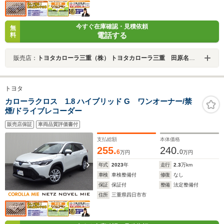
今すぐ在庫確認・見積依頼
無
電話する
料
販売店：
トヨタカローラ三重（株） トヨタカローラ三重 田原名張店
トヨタ
カローラクロス 1.8 ハイブリッド G ワンオーナー/禁
煙/ドライブレコーダー
販売店保証
車両品質評価書付
支払総額
本体価格
255.
240.
6
0
万円
万円
年式
2023
年
走行
2.3
万km
車検
車検整備付
修復
なし
保証
保証付
整備
法定整備付
住所
三重県四日市市