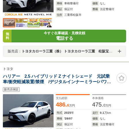
車検
車検整備付
修復
なし
保証
保証付
整備
法定整備付
住所
三重県松阪市
今すぐ在庫確認・見積依頼
無
電話する
料
販売店：
トヨタカローラ三重（株） トヨタカローラ三重 松阪宝塚店
トヨタ
ハリアー 2.5 ハイブリッド Z ナイトシェード 元試乗
車/衝突軽減装置/禁煙 /デジタルインナーミラー/パワー
バックドア/1500W給電
販売店保証
支払総額
本体価格
486.
475.
6
0
万円
万円
年式
2025
年
走行
0.1
万km
車検
'28/07
修復
なし
保証
保証付
整備
法定整備付