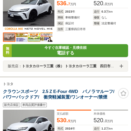
536.
520.
7
0
万円
万円
年式
2023
年
走行
0.3
万km
車検
車検整備付
修復
なし
保証
保証付
整備
法定整備付
住所
三重県四日市市
今すぐ在庫確認・見積依頼
無
電話する
料
販売店：
トヨタカローラ三重（株） トヨタカローラ三重 四日市日永店
トヨタ
クラウンスポーツ 2.5 Z E-Four 4WD パノラマルーフ/
パワーバックドア/ 衝突軽減装置/ワンオーナー/禁煙
販売店保証
車両品質評価書付
支払総額
本体価格
530.
520.
9
0
万円
万円
年式
2024
年
走行
1.2
万km