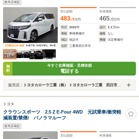
販売店保証
支払総額
本体価格
483.
465.
9
0
万円
万円
年式
2022
年
走行
2.1
万km
車検
車検整備付
修復
なし
保証
保証付
整備
法定整備付
住所
三重県四日市市
今すぐ在庫確認・見積依頼
無
電話する
料
販売店：
トヨタカローラ三重（株） トヨタカローラ三重 四日市桜店
トヨタ
クラウンスポーツ 2.5 Z E-Four 4WD 元試乗車/衝突軽
減装置/禁煙/ パノラマルーフ
販売店保証
支払総額
本体価格