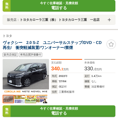
今すぐ在庫確認・見積依頼
無
電話する
料
販売店：
トヨタカローラ三重（株） トヨタカローラ三重 一志店
トヨタ
ヴォクシー 2.0 S-Z ユニバーサルステップ/DVD・CD
再生/ 衝突軽減装置/ワンオーナー/禁煙
販売店保証
車両品質評価書付
支払総額
本体価格
340.
330.
3
0
万円
万円
年式
2022
年
走行
1.4
万km
車検
'27/04
修復
なし
保証
保証付
整備
法定整備付
住所
三重県松阪市
今すぐ在庫確認・見積依頼
無
電話する
料