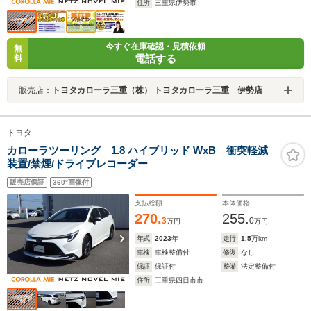
住所
三重県伊勢市
今すぐ在庫確認・見積依頼
無
電話する
料
販売店：
トヨタカローラ三重（株） トヨタカローラ三重 伊勢店
トヨタ
カローラツーリング 1.8 ハイブリッド WxB 衝突軽減
装置/禁煙/ドライブレコーダー
販売店保証
360°画像付
支払総額
本体価格
270.
255.
3
0
万円
万円
年式
2023
年
走行
1.5
万km
車検
車検整備付
修復
なし
保証
保証付
整備
法定整備付
住所
三重県四日市市