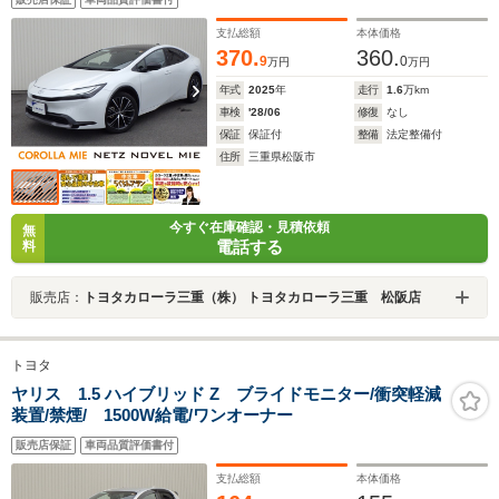
支払総額
本体価格
370.
360.
9
0
万円
万円
年式
2025
年
走行
1.6
万km
車検
'28/06
修復
なし
保証
保証付
整備
法定整備付
住所
三重県松阪市
今すぐ在庫確認・見積依頼
無
電話する
料
販売店：
トヨタカローラ三重（株） トヨタカローラ三重 松阪店
トヨタ
ヤリス 1.5 ハイブリッド Z ブライドモニター/衝突軽減
装置/禁煙/ 1500W給電/ワンオーナー
販売店保証
車両品質評価書付
支払総額
本体価格