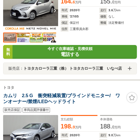
164.
155.
6
0
万円
万円
年式
2020
年
走行
3.6
万km
車検
'27/05
修復
なし
保証
保証付
整備
法定整備付
住所
三重県員弁郡
今すぐ在庫確認・見積依頼
無
電話する
料
販売店：
トヨタカローラ三重（株） トヨタカローラ三重 いなべ店
トヨタ
カムリ 2.5 G 衝突軽減装置/ブラインドモニター/ ワ
ンオーナー/禁煙/LEDヘッドライト
販売店保証
車両品質評価書付
支払総額
本体価格
198.
188.
9
0
万円
万円
年式
2020
年
走行
9.0
万km