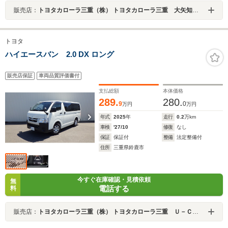
販売店：
トヨタカローラ三重（株） トヨタカローラ三重 大矢知冨田店
トヨタ
ハイエースバン 2.0 DX ロング
販売店保証
車両品質評価書付
支払総額
本体価格
289.
280.
9
0
万円
万円
年式
2025
年
走行
0.2
万km
車検
'27/10
修復
なし
保証
保証付
整備
法定整備付
住所
三重県鈴鹿市
今すぐ在庫確認・見積依頼
無
電話する
料
販売店：
トヨタカローラ三重（株） トヨタカローラ三重 Ｕ－Ｃａｒ鈴鹿店