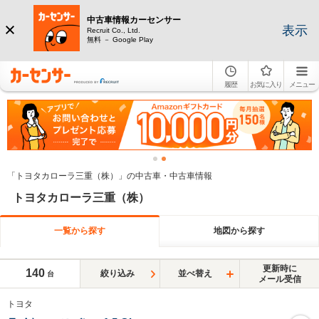
中古車情報カーセンサー
表示
Recruit Co., Ltd.
無料 － Google Play
履歴
お気に入り
メニュー
「トヨタカローラ三重（株）」の中古車・中古車情報
トヨタカローラ三重（株）
一覧から探す
地図から探す
更新時に
140
絞り込み
並べ替え
台
メール受信
トヨタ