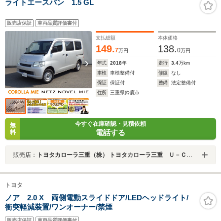
ライトエースバン 1.5 GL
販売店保証
車両品質評価書付
支払総額
本体価格
149.
138.
7
0
万円
万円
年式
2018
年
走行
3.4
万km
車検
車検整備付
修復
なし
保証
保証付
整備
法定整備付
住所
三重県鈴鹿市
今すぐ在庫確認・見積依頼
無
電話する
料
販売店：
トヨタカローラ三重（株） トヨタカローラ三重 Ｕ－Ｃａｒ鈴鹿店
トヨタ
ノア 2.0 X 両側電動スライドドア/LEDヘッドライト/
衝突軽減装置/ワンオーナー/禁煙
販売店保証
車両品質評価書付