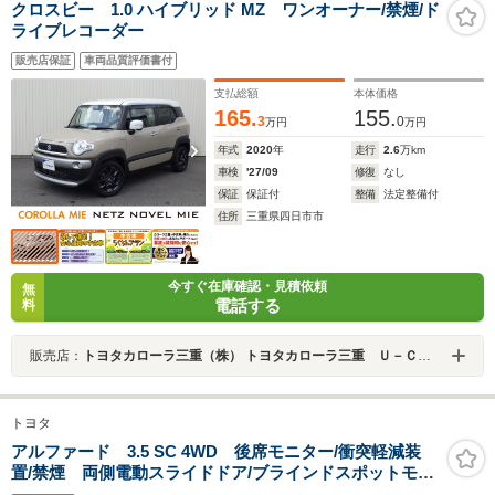
クロスビー 1.0 ハイブリッド MZ ワンオーナー/禁煙/ド
ライブレコーダー
販売店保証
車両品質評価書付
支払総額
本体価格
165.
155.
3
0
万円
万円
年式
2020
年
走行
2.6
万km
車検
'27/09
修復
なし
保証
保証付
整備
法定整備付
住所
三重県四日市市
今すぐ在庫確認・見積依頼
無
電話する
料
販売店：
トヨタカローラ三重（株） トヨタカローラ三重 Ｕ－Ｃａｒ四日市本社店
トヨタ
アルファード 3.5 SC 4WD 後席モニター/衝突軽減装
置/禁煙 両側電動スライドドア/ブラインドスポットモニ
ター