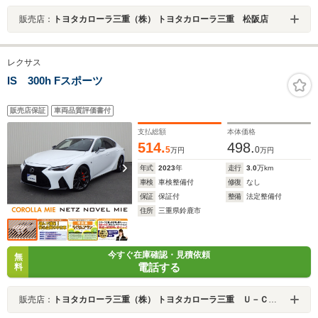
販売店：
トヨタカローラ三重（株） トヨタカローラ三重 松阪店
レクサス
IS 300h Fスポーツ
販売店保証
車両品質評価書付
支払総額
本体価格
514.
498.
5
0
万円
万円
年式
2023
年
走行
3.0
万km
車検
車検整備付
修復
なし
保証
保証付
整備
法定整備付
住所
三重県鈴鹿市
今すぐ在庫確認・見積依頼
無
電話する
料
販売店：
トヨタカローラ三重（株） トヨタカローラ三重 Ｕ－Ｃａｒ鈴鹿店