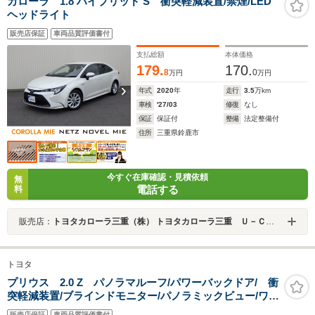
カローラ 1.8 ハイブリッド S 衝突軽減装置/禁煙/LED
ヘッドライト
販売店保証
車両品質評価書付
支払総額
本体価格
179.
170.
8
0
万円
万円
年式
2020
年
走行
3.5
万km
車検
'27/03
修復
なし
保証
保証付
整備
法定整備付
住所
三重県鈴鹿市
今すぐ在庫確認・見積依頼
無
電話する
料
販売店：
トヨタカローラ三重（株） トヨタカローラ三重 Ｕ－Ｃａｒ鈴鹿店
トヨタ
プリウス 2.0 Z パノラマルーフ/パワーバックドア/ 衝
突軽減装置/ブラインドモニター/パノラミックビュー/ワン
オーナー/禁煙
販売店保証
車両品質評価書付