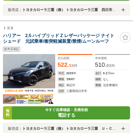
販売店：
トヨタカローラ三重（株） トヨタカローラ三重 四日市桜店
トヨタ
ハリアー 2.5 ハイブリッド Z レザーパッケージ ナイト
シェード 元試乗車/衝突軽減装置/禁煙/ムーンルーフ
販売店保証
支払総額
本体価格
522.
510.
5
0
万円
万円
年式
2025
年
走行
0.2
万km
車検
'28/07
修復
なし
保証
保証付
整備
法定整備付
住所
三重県四日市市
今すぐ在庫確認・見積依頼
無
電話する
料
販売店：
トヨタカローラ三重（株） トヨタカローラ三重 Ｕ－Ｃａｒ四日市本社店