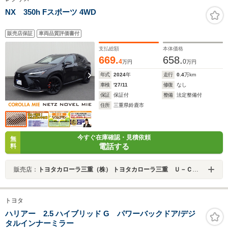
NX 350h Fスポーツ 4WD
販売店保証
車両品質評価書付
支払総額
本体価格
669.
658.
4
0
万円
万円
年式
2024
年
走行
0.4
万km
車検
'27/11
修復
なし
保証
保証付
整備
法定整備付
住所
三重県鈴鹿市
今すぐ在庫確認・見積依頼
無
電話する
料
販売店：
トヨタカローラ三重（株） トヨタカローラ三重 Ｕ－Ｃａｒ鈴鹿店
トヨタ
ハリアー 2.5 ハイブリッド G パワーバックドア/デジ
タルインナーミラー