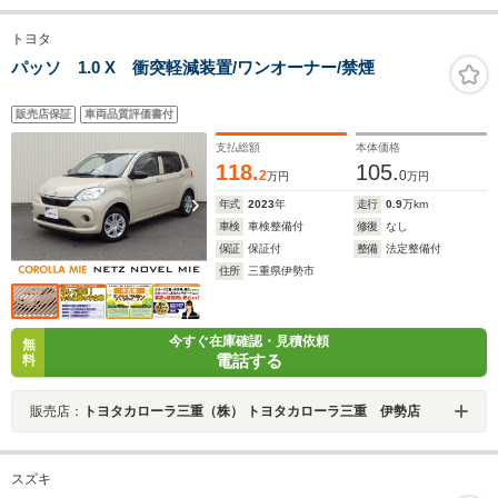
トヨタ
パッソ 1.0 X 衝突軽減装置/ワンオーナー/禁煙
販売店保証
車両品質評価書付
支払総額
本体価格
118.
105.
2
0
万円
万円
年式
2023
年
走行
0.9
万km
車検
車検整備付
修復
なし
保証
保証付
整備
法定整備付
住所
三重県伊勢市
今すぐ在庫確認・見積依頼
無
電話する
料
販売店：
トヨタカローラ三重（株） トヨタカローラ三重 伊勢店
スズキ