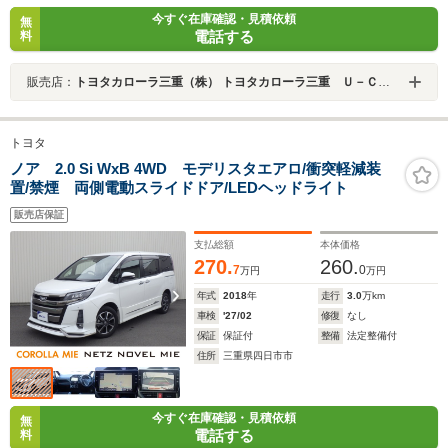
今すぐ在庫確認・見積依頼
無
電話する
料
販売店：
トヨタカローラ三重（株） トヨタカローラ三重 Ｕ－Ｃａｒ四日市本社店
トヨタ
ノア 2.0 Si WxB 4WD モデリスタエアロ/衝突軽減装
置/禁煙 両側電動スライドドア/LEDヘッドライト
販売店保証
支払総額
本体価格
270.
260.
7
0
万円
万円
年式
2018
年
走行
3.0
万km
車検
'27/02
修復
なし
保証
保証付
整備
法定整備付
住所
三重県四日市市
今すぐ在庫確認・見積依頼
無
電話する
料