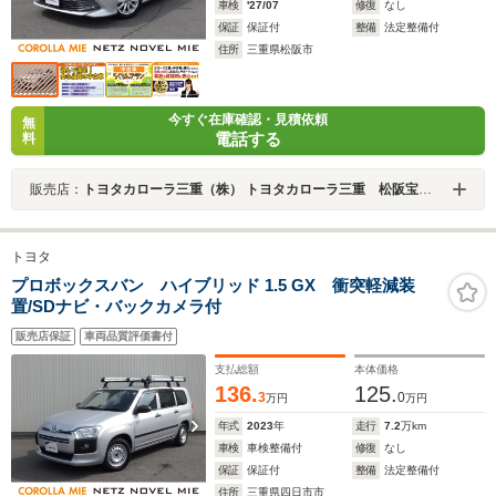
車検
'27/07
修復
なし
保証
保証付
整備
法定整備付
住所
三重県松阪市
今すぐ在庫確認・見積依頼
無
電話する
料
販売店：
トヨタカローラ三重（株） トヨタカローラ三重 松阪宝塚店
トヨタ
プロボックスバン ハイブリッド 1.5 GX 衝突軽減装
置/SDナビ・バックカメラ付
販売店保証
車両品質評価書付
支払総額
本体価格
136.
125.
3
0
万円
万円
年式
2023
年
走行
7.2
万km
車検
車検整備付
修復
なし
保証
保証付
整備
法定整備付
住所
三重県四日市市