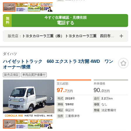
今すぐ在庫確認・見積依頼
無
電話する
料
販売店：
トヨタカローラ三重（株） トヨタカローラ三重 四日市桜店
ダイハツ
ハイゼットトラック 660 エクストラ 3方開 4WD ワン
オーナー/禁煙
販売店保証
車両品質評価書付
支払総額
本体価格
97.
90.
7
0
万円
万円
年式
2018
年
走行
2.2
万km
車検
'28/02
修復
なし
保証
保証付
整備
法定整備付
住所
三重県津市