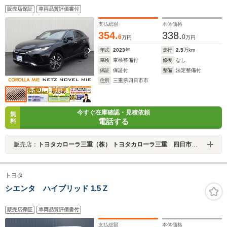
販売店保証
車両品質評価書付
支払総額
本体価格
354.
338.
6
0
万円
万円
年式
2023
年
走行
2.5
万km
車検
車検整備付
修復
なし
保証
保証付
整備
法定整備付
住所
三重県四日市市
今すぐ在庫確認・見積依頼
無
電話する
料
販売店：
トヨタカローラ三重（株） トヨタカローラ三重 四日市桜店
トヨタ
シエンタ ハイブリッド 1.5 Z
販売店保証
車両品質評価書付
支払総額
本体価格