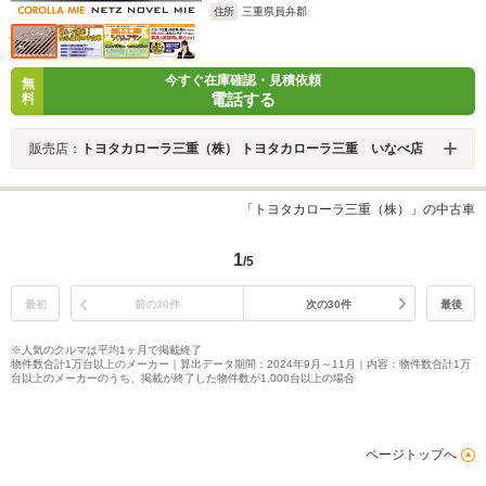
住所
三重県員弁郡
今すぐ在庫確認・見積依頼
無
電話する
料
販売店：
トヨタカローラ三重（株） トヨタカローラ三重 いなべ店
「トヨタカローラ三重（株）」の中古車
1
/5
最初
前の30件
次の30件
最後
※人気のクルマは平均1ヶ月で掲載終了
物件数合計1万台以上のメーカー｜算出データ期間：2024年9月～11月｜内容：物件数合計1万
台以上のメーカーのうち、掲載が終了した物件数が1,000台以上の場合
ページトップへ