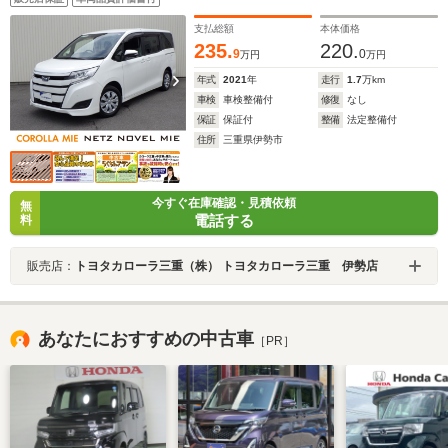
支払総額
本体価格
235.
220.
9
0
万円
万円
年式
2021
年
走行
1.7
万km
車検
車検整備付
修復
なし
保証
保証付
整備
法定整備付
住所
三重県伊勢市
今すぐ在庫確認・見積依頼
無
電話する
料
販売店：
トヨタカローラ三重（株） トヨタカローラ三重 伊勢店
あなたにおすすめの中古車
［PR］