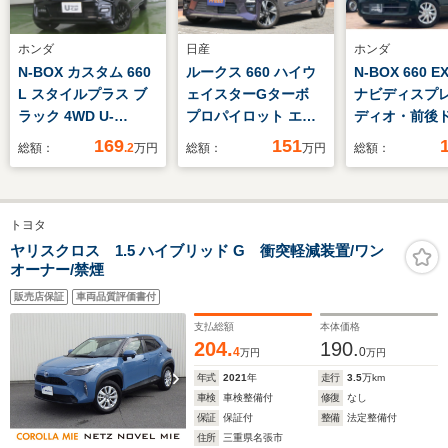
ホンダ
日産
ホンダ
N-BOX カスタム 660
ルークス 660 ハイウ
N-BOX 660 E
L スタイルプラス ブ
ェイスターGターボ
ナビディスプ
ラック 4WD U-
プロパイロット エデ
ディオ・前後
select Premium認
ィション 純正9インチ
レコーダー・
169
151
総額：
.2
万円
総額：
万円
総額：
定車 純正インターナ
ナビ/全方位モニター/
ライドドア・
ビ リアカメラ LED
両側電動スライドド
メラ・Blueto
フォグ CSRS 左右
ア/快適パックA/パー
ンオーナー車
トヨタ
パワースライドドア
ソナルテーブル/リヤ
シートヒーター
シーリングファ
ヤリスクロス 1.5 ハイブリッド G 衝突軽減装置/ワン
オーナー/禁煙
ン/USBソケット/イン
テリジェントエマージ
販売店保証
車両品質評価書付
ェンシーブレー
支払総額
本体価格
キ/LEDヘッドライト
204.
190.
4
0
万円
万円
年式
2021
年
走行
3.5
万km
車検
車検整備付
修復
なし
保証
保証付
整備
法定整備付
住所
三重県名張市