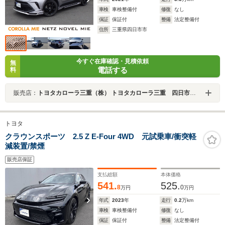
車検
車検整備付
修復
なし
保証
保証付
整備
法定整備付
住所
三重県四日市市
今すぐ在庫確認・見積依頼
無
電話する
料
販売店：
トヨタカローラ三重（株） トヨタカローラ三重 四日市桜店
トヨタ
クラウンスポーツ 2.5 Z E-Four 4WD 元試乗車/衝突軽
減装置/禁煙
販売店保証
支払総額
本体価格
541.
525.
8
0
万円
万円
年式
2023
年
走行
0.2
万km
車検
車検整備付
修復
なし
保証
保証付
整備
法定整備付