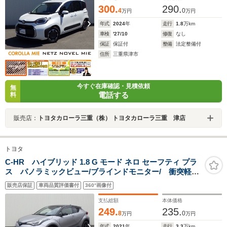
300.
290.
4
0
万円
万円
年式
2024
年
走行
1.8
万km
車検
'27/10
修復
なし
保証
保証付
整備
法定整備付
住所
三重県津市
今すぐ在庫確認・見積依頼
無
電話する
料
販売店：
トヨタカローラ三重（株） トヨタカローラ三重 津店
トヨタ
C-HR ハイブリッド 1.8 G モード ネロ セーフティ プラ
ス パノラミックビュー/ブラインドモニター/ 衝突軽減
装置/モデリスタエアロ
販売店保証
車両品質評価書付
360°画像付
支払総額
本体価格
249.
235.
8
0
万円
万円
年式
2021
年
走行
3.3
万km