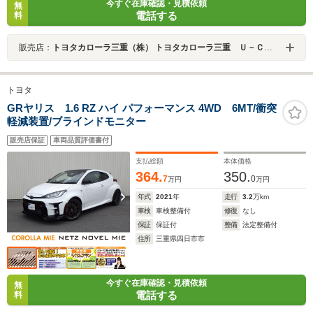
今すぐ在庫確認・見積依頼
無
電話する
料
販売店：
トヨタカローラ三重（株） トヨタカローラ三重 Ｕ－Ｃａｒ四日市本社店
トヨタ
GRヤリス 1.6 RZ ハイ パフォーマンス 4WD 6MT/衝突
軽減装置/ブラインドモニター
販売店保証
車両品質評価書付
支払総額
本体価格
364.
350.
7
0
万円
万円
年式
2021
年
走行
3.2
万km
車検
車検整備付
修復
なし
保証
保証付
整備
法定整備付
住所
三重県四日市市
今すぐ在庫確認・見積依頼
無
電話する
料