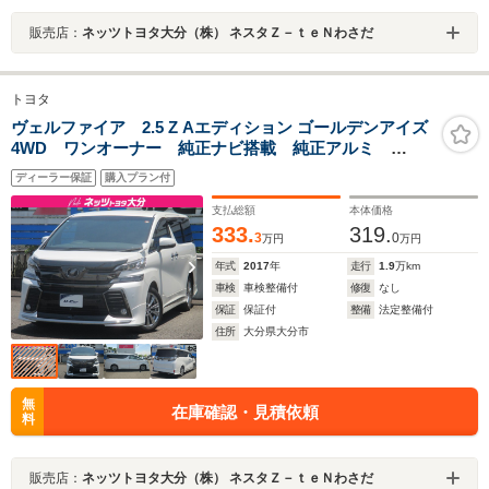
販売店：
ネッツトヨタ大分（株） ネスタＺ－ｔｅＮわさだ
トヨタ
ヴェルファイア 2.5 Z Aエディション ゴールデンアイズ
4WD ワンオーナー 純正ナビ搭載 純正アルミ
ETC モデリスタ
ディーラー保証
購入プラン付
支払総額
本体価格
333.
319.
3
0
万円
万円
年式
2017
年
走行
1.9
万km
車検
車検整備付
修復
なし
保証
保証付
整備
法定整備付
住所
大分県大分市
無
在庫確認・見積依頼
料
販売店：
ネッツトヨタ大分（株） ネスタＺ－ｔｅＮわさだ