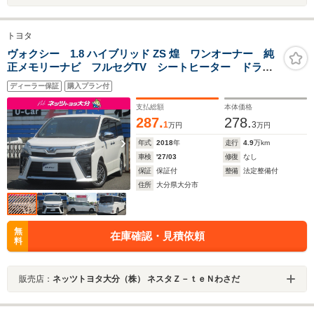
トヨタ
ヴォクシー 1.8 ハイブリッド ZS 煌 ワンオーナー 純
正メモリーナビ フルセグTV シートヒーター ドラレ
コ前後 ETC 純正アルミ 両側電動スライドドア
ディーラー保証
購入プラン付
支払総額
本体価格
287.
278.
1
3
万円
万円
年式
2018
年
走行
4.9
万km
車検
'27/03
修復
なし
保証
保証付
整備
法定整備付
住所
大分県大分市
無
在庫確認・見積依頼
料
販売店：
ネッツトヨタ大分（株） ネスタＺ－ｔｅＮわさだ