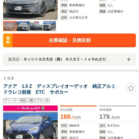
車検
車検整備付
修復
なし
保証
保証付
整備
法定整備付
住所
大分県大分市
無
在庫確認・見積依頼
料
販売店：
ネッツトヨタ大分（株） ネスタＺ－ｔｅＮわさだ
トヨタ
アクア 1.5 Z ディスプレイオーディオ 純正アルミ
ドラレコ前後 ETC サポカー
ディーラー保証
購入プラン付
支払総額
本体価格
189.
179.
3
3
万円
万円
年式
2021
年
走行
5.1
万km
車検
車検整備付
修復
なし
保証
保証付
整備
法定整備付