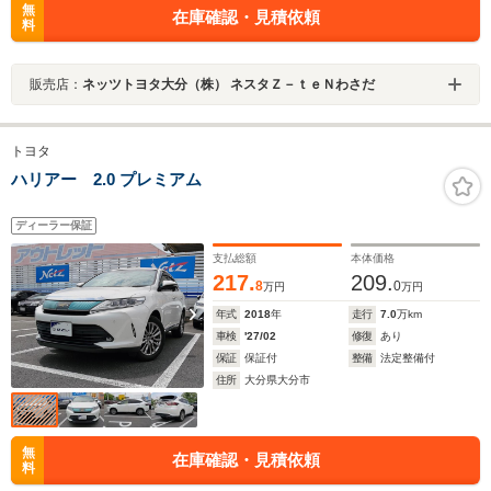
無
在庫確認・見積依頼
料
販売店：
ネッツトヨタ大分（株） ネスタＺ－ｔｅＮわさだ
トヨタ
ハリアー 2.0 プレミアム
ディーラー保証
支払総額
本体価格
217.
209.
8
0
万円
万円
年式
2018
年
走行
7.0
万km
車検
'27/02
修復
あり
保証
保証付
整備
法定整備付
住所
大分県大分市
無
在庫確認・見積依頼
料