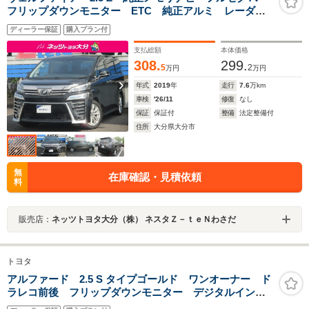
フリップダウンモニター ETC 純正アルミ レーダ
ー ドライブレコーダー
ディーラー保証
購入プラン付
支払総額
本体価格
308.
299.
5
2
万円
万円
年式
2019
年
走行
7.6
万km
車検
'26/11
修復
なし
保証
保証付
整備
法定整備付
住所
大分県大分市
無
在庫確認・見積依頼
料
販売店：
ネッツトヨタ大分（株） ネスタＺ－ｔｅＮわさだ
トヨタ
アルファード 2.5 S タイプゴールド ワンオーナー ド
ラレコ前後 フリップダウンモニター デジタルインナ
ーミラー フルセグTV ETC2.0 純正アルミ