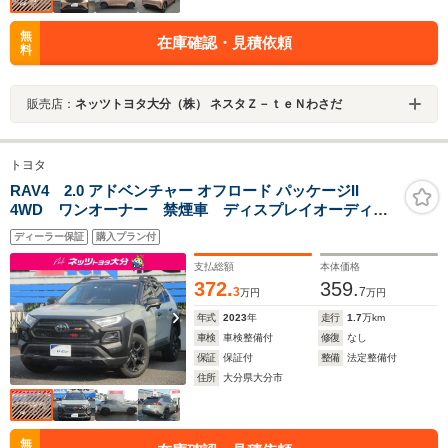
無
在庫確認・見積依頼
料
販売店：
ネッツトヨタ大分（株） ネスタＺ－ｔｅＮわさだ
トヨタ
RAV4 2.0 アドベンチャー オフロード パッケージII
4WD ワンオーナー 禁煙車 ディスプレイオーディ
オ デジタルインナーミラー チッピング塗装 TRD
ディーラー保証
購入プラン付
ALPINE
支払総額
本体価格
372.
359.
3
7
万円
万円
年式
2023
年
走行
1.7
万km
車検
車検整備付
修復
なし
保証
保証付
整備
法定整備付
住所
大分県大分市
無