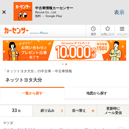
中古車情報カーセンサー
表示
Recruit Co., Ltd.
無料 － Google Play
履歴
お気に入り
メニュー
「ネッツトヨタ大分」の中古車・中古車情報
ネッツトヨタ大分
一覧から探す
地図から探す
更新時に
33
絞り込み
並べ替え
台
メール受信
マツダ