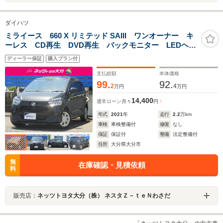
ダイハツ
ミライース 660 X リミテッド SAIII ワンオーナー キ
ーレス CD再生 DVD再生 バックモニター LEDヘッ
ドライト サポカー
ディーラー保証
購入プラン付
支払総額
本体価格
99.
92.
2
4
万円
万円
14,400
通常ローン
月々
円
年式
2021
年
走行
2.2
万km
車検
車検整備付
修復
なし
保証
保証付
整備
法定整備付
住所
大分県大分市
無
在庫確認・見積依頼
料
販売店：
ネッツトヨタ大分（株） ネスタＺ－ｔｅＮわさだ