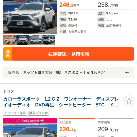
246.
238.
9
7
万円
万円
年式
2019
年
走行
9.0
万km
車検
'26/10
修復
なし
保証
保証付
整備
法定整備付
住所
大分県大分市
無
在庫確認・見積依頼
料
販売店：
ネッツトヨタ大分（株） ネスタＺ－ｔｅＮわさだ
トヨタ
カローラスポーツ 1.2 G Z ワンオーナー ディスプレ
イオーディオ DVD再生 シートヒーター ETC ドラ
レコ前後 純正アルミ サポカー
ディーラー保証
購入プラン付
支払総額
本体価格
220.
209.
1
0
万円
万円