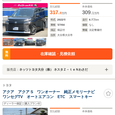
支払総額
本体価格
317.
309.
9
1
万円
万円
年式
2022
年
走行
6.7
万km
車検
'27/04
修復
なし
保証
保証付
整備
法定整備付
住所
大分県大分市
無
在庫確認・見積依頼
料
販売店：
ネッツトヨタ大分（株） ネスタＺ－ｔｅＮわさだ
トヨタ
アクア アクア S ワンオーナー 純正メモリーナビ
ワンセグTV オートエアコン ETC スマートキー
ディーラー保証
購入プラン付
支払総額
本体価格