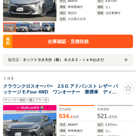
年式
2021
年
走行
3.9
万km
車検
車検整備付
修復
なし
保証
保証付
整備
法定整備付
住所
大分県大分市
無
在庫確認・見積依頼
料
販売店：
ネッツトヨタ大分（株） ネスタＺ－ｔｅＮわさだ
トヨタ
クラウンクロスオーバー 2.5 G アドバンスト レザー パ
ッケージ E-Four 4WD ワンオーナー 禁煙車 ディス
プレイオーディオ ETC 本革 4WD 電動シート 純
ディーラー保証
購入プラン付
正アルミ
支払総額
本体価格
534.
521.
6
4
万円
万円
年式
2022
年
走行
1.0
万km
車検
車検整備付
修復
なし