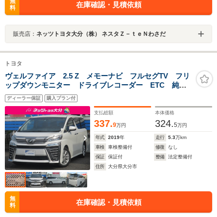
無
在庫確認・見積依頼
料
販売店：
ネッツトヨタ大分（株） ネスタＺ－ｔｅＮわさだ
トヨタ
ヴェルファイア 2.5 Z メモーナビ フルセグTV フリ
ップダウンモニター ドライブレコーダー ETC 純正
アルミ
ディーラー保証
購入プラン付
支払総額
本体価格
337.
324.
9
5
万円
万円
年式
2019
年
走行
5.3
万km
車検
車検整備付
修復
なし
保証
保証付
整備
法定整備付
住所
大分県大分市
無
在庫確認・見積依頼
料