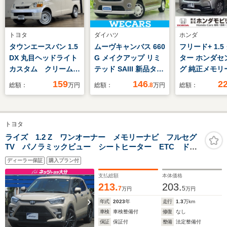
トヨタ
ダイハツ
ホンダ
タウンエースバン 1.5
ムーヴキャンバス 660
フリード+ 1.5
DX 丸目ヘッドライト
G メイクアップ リミ
ター ホンダセ
カスタム クリームカ
テッド SAIII 新品タイ
グ 純正メモリ
ラー全塗装
ヤ/純正 SDナビ/スマ
ビ ドラレコ
159
146
2
総額：
万円
総額：
.8
万円
総額：
TOYOTAエンブレ
ートアシスト(トヨ
メラ
ム オレンジコーナー
タ・ダイハツ)/両側電
レンズ キャメル全
動スライドドア/パノ
トヨタ
塗装済み ホワイトリ
ラマモニター/車線逸
ボン新品タイヤ 鉄チ
脱防止支援システム/
ライズ 1.2 Z ワンオーナー メモリーナビ フルセグ
TV パノラミックビュー シートヒーター ETC ドラ
ンシルバー塗装
ドライブレコーダー
レコ前後 純正アルミ サポカー
ETC ドライブレコー
社外/ヘッドランプ
ディーラー保証
購入プラン付
ダー
LED
支払総額
本体価格
213.
203.
7
5
万円
万円
年式
2023
年
走行
1.3
万km
車検
車検整備付
修復
なし
保証
保証付
整備
法定整備付