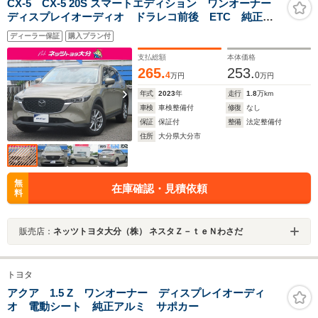
CX-5 CX-5 20S スマートエディション ワンオーナー
ディスプレイオーディオ ドラレコ前後 ETC 純正ア
ルミ
ディーラー保証
購入プラン付
支払総額
本体価格
265.
253.
4
0
万円
万円
年式
2023
年
走行
1.8
万km
車検
車検整備付
修復
なし
保証
保証付
整備
法定整備付
住所
大分県大分市
無
在庫確認・見積依頼
料
販売店：
ネッツトヨタ大分（株） ネスタＺ－ｔｅＮわさだ
トヨタ
アクア 1.5 Z ワンオーナー ディスプレイオーディ
オ 電動シート 純正アルミ サポカー