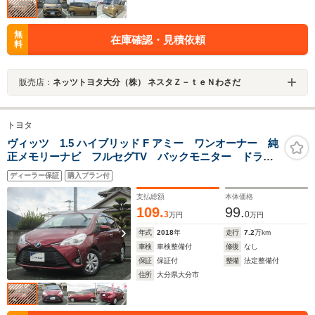
無
在庫確認・見積依頼
料
販売店：
ネッツトヨタ大分（株） ネスタＺ－ｔｅＮわさだ
トヨタ
ヴィッツ 1.5 ハイブリッド F アミー ワンオーナー 純
正メモリーナビ フルセグTV バックモニター ドライ
ブレコーダー ETC サポカー
ディーラー保証
購入プラン付
支払総額
本体価格
109.
99.
3
0
万円
万円
年式
2018
年
走行
7.2
万km
車検
車検整備付
修復
なし
保証
保証付
整備
法定整備付
住所
大分県大分市