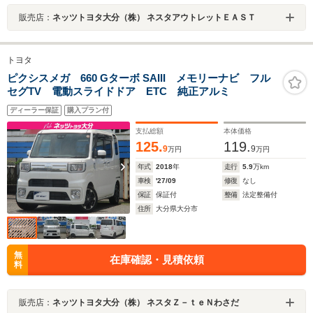
販売店：
ネッツトヨタ大分（株） ネスタアウトレットＥＡＳＴ
トヨタ
ピクシスメガ 660 Gターボ SAIII メモリーナビ フル
セグTV 電動スライドドア ETC 純正アルミ
ディーラー保証
購入プラン付
支払総額
本体価格
125.
119.
9
9
万円
万円
年式
2018
年
走行
5.9
万km
車検
'27/09
修復
なし
保証
保証付
整備
法定整備付
住所
大分県大分市
無
在庫確認・見積依頼
料
販売店：
ネッツトヨタ大分（株） ネスタＺ－ｔｅＮわさだ