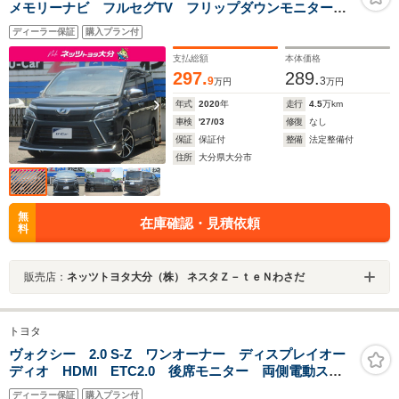
メモリーナビ フルセグTV フリップダウンモニター
ドラレコ前後 ETC デジタルインナーミラー
ディーラー保証
購入プラン付
支払総額
本体価格
297.
289.
9
3
万円
万円
年式
2020
年
走行
4.5
万km
車検
'27/03
修復
なし
保証
保証付
整備
法定整備付
住所
大分県大分市
無
在庫確認・見積依頼
料
販売店：
ネッツトヨタ大分（株） ネスタＺ－ｔｅＮわさだ
トヨタ
ヴォクシー 2.0 S-Z ワンオーナー ディスプレイオー
ディオ HDMI ETC2.0 後席モニター 両側電動スラ
イドドア 純正アルミ サポカー
ディーラー保証
購入プラン付