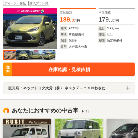
ディーラー保証
購入プラン付
支払総額
本体価格
189.
179.
3
3
万円
万円
年式
2021
年
走行
3.2
万km
車検
車検整備付
修復
なし
保証
保証付
整備
法定整備付
住所
大分県大分市
無
在庫確認・見積依頼
料
販売店：
ネッツトヨタ大分（株） ネスタＺ－ｔｅＮわさだ
あなたにおすすめの中古車
［PR］