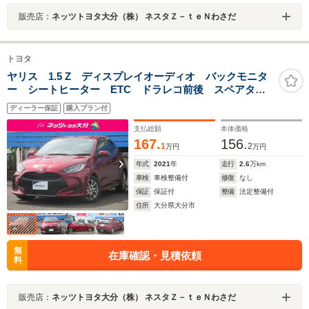
販売店：
ネッツトヨタ大分（株） ネスタＺ－ｔｅＮわさだ
トヨタ
ヤリス 1.5 Z ディスプレイオーディオ バックモニタ
ー シートヒーター ETC ドラレコ前後 スペアタイ
ヤ 社外アルミ サポカー
ディーラー保証
購入プラン付
支払総額
本体価格
167.
156.
1
2
万円
万円
年式
2021
年
走行
2.6
万km
車検
車検整備付
修復
なし
保証
保証付
整備
法定整備付
住所
大分県大分市
無
在庫確認・見積依頼
料
販売店：
ネッツトヨタ大分（株） ネスタＺ－ｔｅＮわさだ