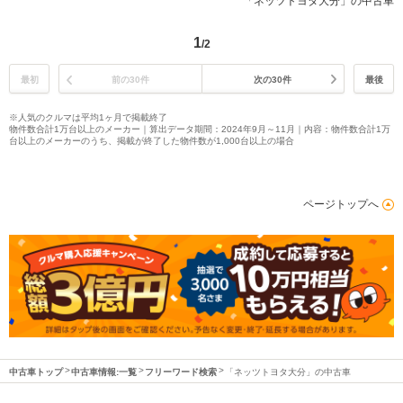
「ネッツトヨタ大分」の中古車
1
/2
最初
前の30件
次の30件
最後
※人気のクルマは平均1ヶ月で掲載終了
物件数合計1万台以上のメーカー｜算出データ期間：2024年9月～11月｜内容：物件数合計1万
台以上のメーカーのうち、掲載が終了した物件数が1,000台以上の場合
ページトップへ
中古車トップ
中古車情報:一覧
フリーワード検索
「ネッツトヨタ大分」の中古車