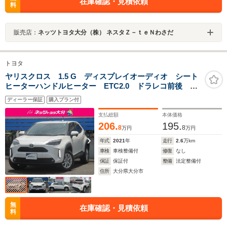
在庫確認・見積依頼
料
販売店：
ネッツトヨタ大分（株） ネスタＺ－ｔｅＮわさだ
トヨタ
ヤリスクロス 1.5 G ディスプレイオーディオ シート
ヒーターハンドルヒーター ETC2.0 ドラレコ前後 純
正アルミ サポカー
ディーラー保証
購入プラン付
支払総額
本体価格
206.
195.
8
8
万円
万円
年式
2021
年
走行
2.6
万km
車検
車検整備付
修復
なし
保証
保証付
整備
法定整備付
住所
大分県大分市
無
在庫確認・見積依頼
料