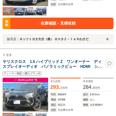
住所
大分県大分市
無
在庫確認・見積依頼
料
販売店：
ネッツトヨタ大分（株） ネスタＺ－ｔｅＮわさだ
トヨタ
ヤリスクロス 1.5 ハイブリッド Z ワンオーナー ディ
スプレイオーディオ パノラミックビュー HDMI シー
トヒーター ETC2.0 純正アルミ
ディーラー保証
購入プラン付
支払総額
本体価格
293.
284.
3
9
万円
万円
年式
2024
年
走行
2.0
万km
車検
'27/09
修復
なし
保証
保証付
整備
法定整備付
住所
大分県大分市