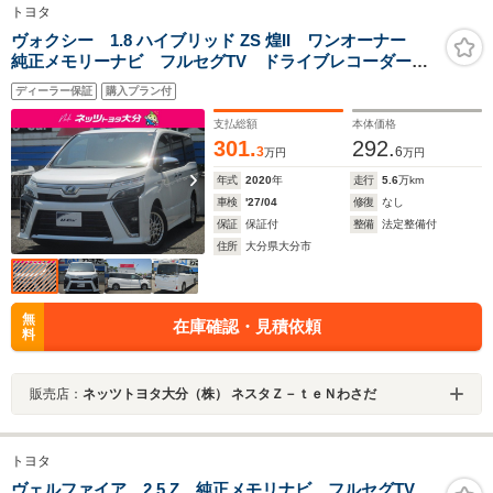
トヨタ
ヴォクシー 1.8 ハイブリッド ZS 煌II ワンオーナー
純正メモリーナビ フルセグTV ドライブレコーダー
シートヒーター ETC 純正アルミ 両側電動スライド
ディーラー保証
購入プラン付
ドア
支払総額
本体価格
301.
292.
3
6
万円
万円
年式
2020
年
走行
5.6
万km
車検
'27/04
修復
なし
保証
保証付
整備
法定整備付
住所
大分県大分市
無
在庫確認・見積依頼
料
販売店：
ネッツトヨタ大分（株） ネスタＺ－ｔｅＮわさだ
トヨタ
ヴェルファイア 2.5 Z 純正メモリナビ フルセグTV