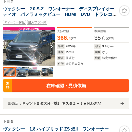
トヨタ
ヴォクシー 2.0 S-Z ワンオーナー ディスプレイオー
ディオ パノラミックビュー HDMI DVD ドラレコ前
後 フリップダウン デジタルインナーミラー 純正ア
ディーラー保証
購入プラン付
ルミ
支払総額
本体価格
366.
357.
4
5
万円
万円
年式
2024
年
走行
3.6
万km
車検
'27/06
修復
なし
保証
保証付
整備
法定整備付
住所
大分県大分市
無
在庫確認・見積依頼
料
販売店：
ネッツトヨタ大分（株） ネスタＺ－ｔｅＮわさだ
トヨタ
ヴォクシー 1.8 ハイブリッド ZS 煌II ワンオーナー