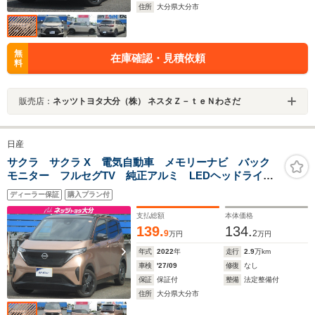
住所
大分県大分市
無
在庫確認・見積依頼
料
販売店：
ネッツトヨタ大分（株） ネスタＺ－ｔｅＮわさだ
日産
サクラ サクラ X 電気自動車 メモリーナビ バック
モニター フルセグTV 純正アルミ LEDヘッドライ
ト ベンチシート サポカー
ディーラー保証
購入プラン付
支払総額
本体価格
139.
134.
9
2
万円
万円
年式
2022
年
走行
2.9
万km
車検
'27/09
修復
なし
保証
保証付
整備
法定整備付
住所
大分県大分市