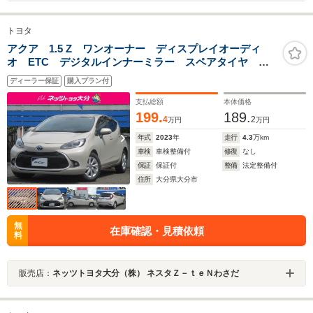
トヨタ
アクア 1.5 Z ワンオーナー ディスプレイオーディ
オ ETC デジタルインナーミラー スペアタイヤ 純
正アルミ サポカー
ディーラー保証
購入プラン付
支払総額
本体価格
199.
189.
4
2
万円
万円
年式
2023
年
走行
4.3
万km
車検
車検整備付
修復
なし
保証
保証付
整備
法定整備付
住所
大分県大分市
無
在庫確認・見積依頼
料
販売店：
ネッツトヨタ大分（株） ネスタＺ－ｔｅＮわさだ