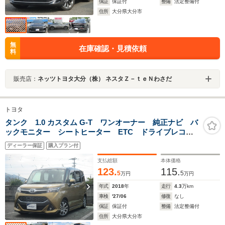
保証
保証付
整備
法定整備付
住所
大分県大分市
無
在庫確認・見積依頼
料
販売店：
ネッツトヨタ大分（株） ネスタＺ－ｔｅＮわさだ
トヨタ
タンク 1.0 カスタム G-T ワンオーナー 純正ナビ バ
ックモニター シートヒーター ETC ドライブレコー
ダー レーダー 純正アルミ 両側電動スライドド
ディーラー保証
購入プラン付
ア サポカー
支払総額
本体価格
123.
115.
5
5
万円
万円
年式
2018
年
走行
4.3
万km
車検
'27/06
修復
なし
保証
保証付
整備
法定整備付
住所
大分県大分市