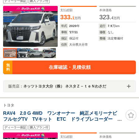
ディーラー保証
購入プラン付
支払総額
本体価格
333.
323.
1
4
万円
万円
年式
2020
年
走行
7.9
万km
車検
'27/11
修復
なし
保証
保証付
整備
法定整備付
住所
大分県大分市
無
在庫確認・見積依頼
料
販売店：
ネッツトヨタ大分（株） ネスタＺ－ｔｅＮわさだ
トヨタ
RAV4 2.0 G 4WD ワンオーナー 純正メモリーナビ
フルセグTV TVキット ETC ドライブレコーダー 純
正アルミ 4WD シートポジションメモリー
ディーラー保証
購入プラン付
支払総額
本体価格