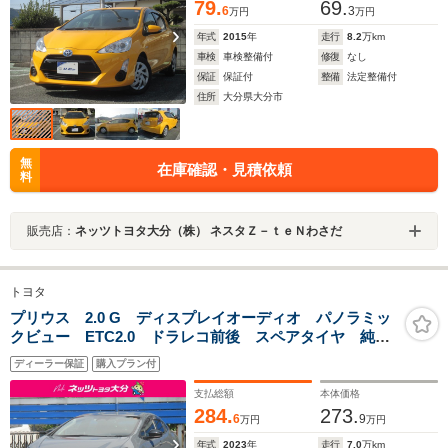
79.
69.
6
3
万円
万円
年式
2015
年
走行
8.2
万km
車検
車検整備付
修復
なし
保証
保証付
整備
法定整備付
住所
大分県大分市
無
在庫確認・見積依頼
料
販売店：
ネッツトヨタ大分（株） ネスタＺ－ｔｅＮわさだ
トヨタ
プリウス 2.0 G ディスプレイオーディオ パノラミッ
クビュー ETC2.0 ドラレコ前後 スペアタイヤ 純正
アルミ サポカー
ディーラー保証
購入プラン付
支払総額
本体価格
284.
273.
6
9
万円
万円
年式
2023
年
走行
7.0
万km