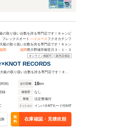
級の取り扱い台数を誇る専門店です！キャンピ
フレックスオート
ハイエース
フクオカテンフ
大級の取り扱い台数を誇る専門店です！キャン
福岡
福岡
県大野城市御笠川３－１－３
オンライン相談可
販売店保証
r×KNOT RECORDS
遊びも、くつろぎも、この空間から！10人乗りハイエース福岡店は九州エリア最大級の取り扱い台数を誇る専門店です！キャンピングも取り扱い有り！
16
(R08)
km
走行距離
登録
なし
修復歴
法定整備付
整備
C
インパネMTモード付6AT
ミッション
無
在庫確認・見積依頼
追加
料