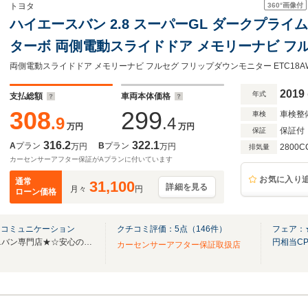
360°
画像付
トヨタ
ハイエースバン 2.8 スーパーGL ダークプライム
ターボ 両側電動スライドドア メモリーナビ フ
ー ETC 18AW モデリスタエアロ ローダウン 
ミュージックプレイヤー接続 サイドカメラ バッ
2019
年式
支払総額
車両本体価格
308
299
車検整
車検
.9
.4
万円
万円
保証付
保証
316.2
322.1
A
プラン
B
プラン
万円
万円
2800C
排気量
カーセンサーアフター保証がAプランに付いています
お気に入り
通常
31,100
詳細を見る
月々
円
ローン価格
トコミュニケーション
クチコミ評価：
5
点（
146
件）
フェア：★
☆★福岡県最大級のSUV・ミニバン専門店★☆安心の支払総額表示価格で購入出来ます♪
円相当C
カーセンサーアフター保証取扱店