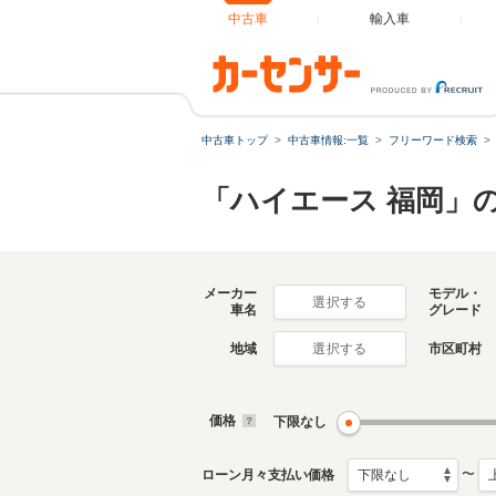
中古車
輸入車
中古車トップ
中古車情報:一覧
フリーワード検索
「ハイエース 福岡」
メーカー
モデル・
選択する
車名
グレード
地域
市区町村
選択する
価格
下限なし
〜
ローン月々支払い価格