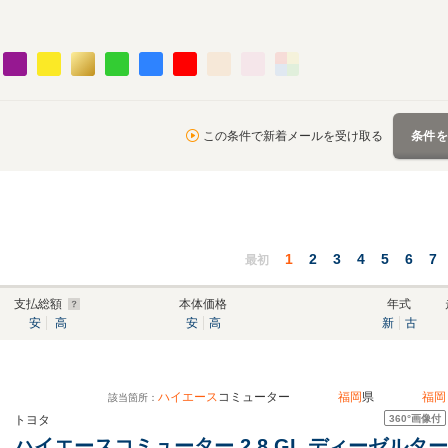
この条件で新着メールを受け取る
条件
1
2
3
4
5
6
7
最初
支払総額
本体価格
年式
安
高
安
高
新
古
ハイエース
コミューター
福岡
県
福岡
該当箇所：
360°
画像付
トヨタ
ハイエースコミューター 2.8 GL ディーゼル