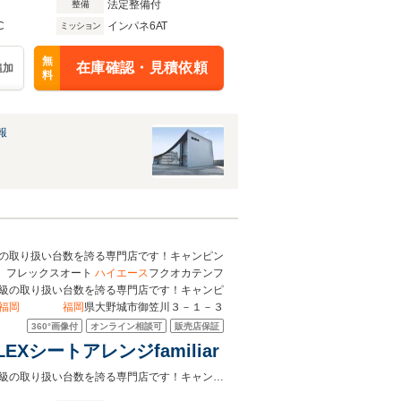
法定整備付
整備
C
インパネ6AT
ミッション
無
在庫確認・見積依頼
追加
料
報
の取り扱い台数を誇る専門店です！キャンピン
フレックスオート
ハイエース
フクオカテンフ
級の取り扱い台数を誇る専門店です！キャンピ
福岡
福岡
県大野城市御笠川３－１－３
360°
画像付
オンライン相談可
販売店保証
EXシートアレンジfamiliar
リビングモードやベッドモードに展開可能◎ハイエース福岡店は九州エリア最大級の取り扱い台数を誇る専門店です！キャンピングも取り扱い有り！