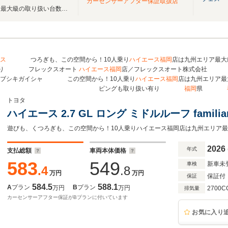
カーセンサーアフター保証取扱店
ハイエース福岡店は九州エリア最大級の取り扱い台数を誇る専門店です！
ス
つろぎも、この空間から！10人乗り
ハイエース
福岡
店は九州エリア最大
有り フレックスオート
ハイエース
福岡
店／フレックスオート株式会社 
カブシキガイシャ この空間から！10人乗り
ハイエース
福岡
店は九州エリア最
ピングも取り扱い有り
福岡
県
トヨタ
ハイエース 2.7 GL ロング ミドルルーフ familia
2026
年式
支払総額
車両本体価格
583
549
新車未
車検
.4
.8
万円
万円
保証付
保証
584.5
588.1
A
プラン
B
プラン
万円
万円
2700C
排気量
カーセンサーアフター保証がBプランに付いています
お気に入り