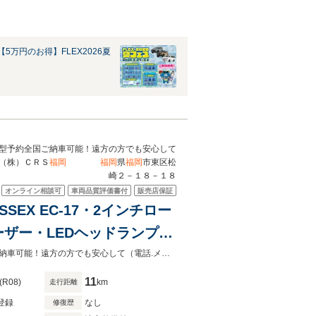
5万円のお得】FLEX2026夏
車/新型予約全国ご納車可能！遠方の方でも安心して
）ＣＲＳ
福岡
福岡
県
福岡
市東区松
崎２－１８－１８
オンライン相談可
車両品質評価書付
販売店保証
SEX EC-17・2インチロー
ザー・LEDヘッドランプ・
ーミラー・リヤクーラー・リ
CRS/ESSEX/ハイエース/ハイエースカスタム/200系/新車/中古車/新型予約全国ご納車可能！遠方の方でも安心して（電話.メール商談）購入可能！お気軽にお問合せ下さいませ。
11
(R08)
km
走行距離
登録
なし
修復歴