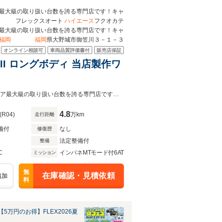
最大級の取り扱い台数を誇る専門店です！キャ
社 フレックスオート
ハイエース
フクオカテ
最大級の取り扱い台数を誇る専門店です！キャ
福岡
福岡
県大野城市御笠川３－１－３
オンライン相談可
車両品質評価書付
販売店保証
II ロングボディ 当店製作ワ
メーカーオプションや67オリジナルパーツ多数装着ハイエース福岡店は九州エリア最大級の取り扱い台数を誇る専門店です！キャンピングも取り扱い有り！
4.8
(R04)
万km
走行距離
備付
なし
修復歴
法定整備付
整備
C
インパネMTモード付6AT
ミッション
無
在庫確認・見積依頼
追加
料
5万円のお得】FLEX2026夏