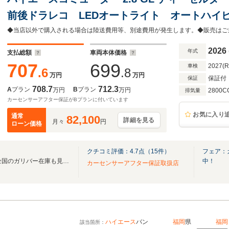
前後ドラレコ LEDオートライト オートハイビー
タルインナーミラー プッシュスタート スマ
ンキープアシスト 寒冷地仕様
2026
年式
支払総額
車両本体価格
707
699
2027(
車検
.6
.8
万円
万円
保証付
保証
708.7
712.3
A
プラン
B
プラン
万円
万円
2800C
排気量
カーセンサーアフター保証がBプランに付いています
お気に入り
通常
82,100
詳細を見る
月々
円
ローン価格
クチコミ評価：
4.7
点（
15
件）
フェア：
無料電話は24時間ご案内！！全国のガリバー在庫も見たい方は一括照会が可能です！
中！
カーセンサーアフター保証取扱店
ハイエース
バン
福岡
県
福岡
該当箇所：