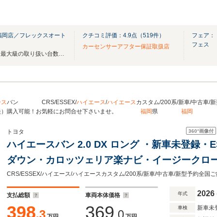
福岡店／フレックスオート
クチコミ評価：
4.9
点（
519
件）
フェア：【
フェス
カーセンサーアフター保証取扱店
ハイエース福岡店は九州エリア最大級の取り扱い台数を誇る専門店です！
ース
バン CRS/ESSEX/
ハイエース
/
ハイエース
カスタム/200系/新車/中古
商談）購入可能！お気軽にお問合せ下さいませ。
福岡
県
福岡
（株
360°
画像付
トヨタ
ハイエースバン 2.0 DX ロング ・新車未登録・ES
ダウン・カロッツェリア楽ナビ・イージークロー
パノラミックビューモニター・デジタルインナ
ヤヒーター・SRSエアバック
2026
年式
支払総額
車両本体価格
398
369
新車未
車検
.3
.0
万円
万円