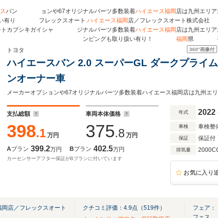
ス
バン ョンや67オリジナルパーツ多数装着
ハイエース
福岡
店は九州エリア
扱い有り フレックスオート
ハイエース
福岡
店／フレックスオート株式会
ートカブシキガイシャ ジナルパーツ多数装着
ハイエース
福岡
店は九州エリア
ンピングも取り扱い有り！
福岡
県
360°
画像付
トヨタ
ハイエースバン 2.0 スーパーGL ダークプライム
ンオーナー車
2022
年式
支払総額
車両本体価格
398
375
車検整
車検
.1
.8
万円
万円
保証付
保証
399.2
402.5
A
プラン
B
プラン
万円
万円
2000C
排気量
カーセンサーアフター保証がBプランに付いています
お気に入り
福岡店／フレックスオート
クチコミ評価：
4.9
点（
519
件）
フェア：【
フェス