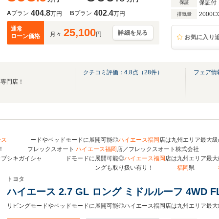
保証付
保証
404.8
402.4
A
プラン
B
プラン
万円
万円
2000C
排気量
通常
25,100
詳細を見る
月々
円
ローン価格
お気に入り
クチコミ評価：
4.8
点（
28
件）
フェア情
ン専門店！
ース
ードやベッドモードに展開可能◎
ハイエース
福岡
店は九州エリア最大級
り！ フレックスオート
ハイエース
福岡
店／フレックスオート株式会社 
カブシキガイシャ ドモードに展開可能◎
ハイエース
福岡
店は九州エリア最大
ングも取り扱い有り！
福岡
県
トヨタ
ハイエース 2.7 GL ロング ミドルルーフ 4WD FL