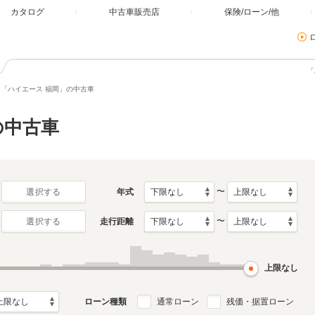
カタログ
中古車販売店
保険/ローン/他
「
「ハイエース 福岡」の中古車
の中古車
〜
年式
選択する
〜
走行距離
選択する
上限なし
ローン種類
通常ローン
残価・据置ローン