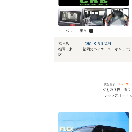
ミニバン
黒Ｍ
福岡県
（株）ＣＲＳ福岡
福岡市東
福岡のハイエース・キャラバ
区
ハイエ
該当箇所：
グも取り扱い有
レックスオート