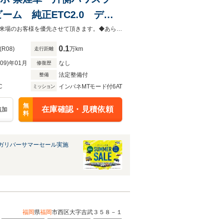
ム 純正ETC2.0 デジ
ートキー スペアキー レー
◆当店以外で購入される場合は陸送費用等、別途費用が発生します。◆販売はご来場のお客様を優先させて頂きます。◆あらかじめご確認下さい※販売は一般のお客様に限ります。
0.1
(R08)
万km
走行距離
R09)年01月
なし
修復歴
法定整備付
整備
C
インパネMTモード付6AT
ミッション
無
在庫確認・見積依頼
追加
料
ガリバーサマーセール実施
福岡
県
福岡
市西区大字吉武３５８－１