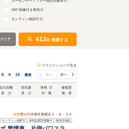
カーセンサーアフター保証対象車
360
°画像付き車両
オンライン相談可
413
をクリア
台 検索する
スライドショーで見る
8
9
10
前へ
次へ
最後
走行距離
排気量
車検
修復歴
多
少
多
少
付
無
無
有
福岡
県
福岡
市東区香椎浜２－８－３０
オンライン相談可
車両品質評価書付
販売店保証
ターボ 禁煙車 片側パワスラ