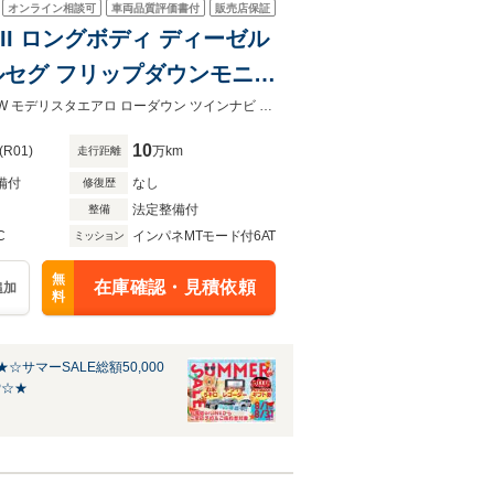
オンライン相談可
車両品質評価書付
販売店保証
II ロングボディ ディーゼル
ルセグ フリップダウンモニタ
ツインナビ LEDヘッドライト
両側電動スライドドア メモリーナビ フルセグ フリップダウンモニター ETC18AW モデリスタエアロ ローダウン ツインナビ LEDヘッドライト サイドカメラ バックカメラ ドラレコ
クカメラ ドラレコ
10
(R01)
万km
走行距離
備付
なし
修復歴
法定整備付
整備
C
インパネMTモード付6AT
ミッション
無
在庫確認・見積依頼
追加
料
☆サマーSALE総額50,000
P☆★