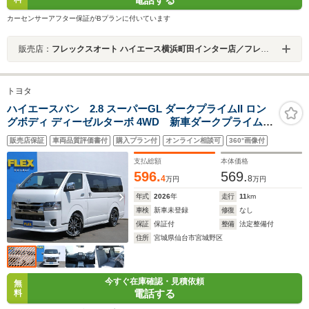
カーセンサーアフター保証がBプランに付いています
販売店：
フレックスオート ハイエース横浜町田インター店／フレックスオート株式会社
トヨタ
ハイエースバン 2.8 スーパーGL ダークプライムII ロン
グボディ ディーゼルターボ 4WD 新車ダークプライム
2 フロントスポイラー サイドステップ リアディフェ
販売店保証
車両品質評価書付
購入プラン付
オンライン相談可
360°画像付
ーサー 両側パワースライドドア 089パールホワイト
バイビームヘットライト 1インチローダウン デルフ06
支払総額
本体価格
アルミ ベット付き
596.
569.
4
8
万円
万円
年式
2026
年
走行
11
km
車検
新車未登録
修復
なし
保証
保証付
整備
法定整備付
住所
宮城県仙台市宮城野区
今すぐ在庫確認・見積依頼
無
電話する
料