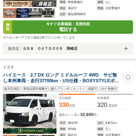
車検
車検整備付
修復
なし
保証
保証付
整備
法定整備付
住所
愛知県岡崎市
今すぐ在庫確認・見積依頼
無
電話する
料
カーセンサーアフター保証がBプランに付いています
販売店：
ＧＲ８ ＯＵＴＤＯＯＲ 岡崎店
トヨタ
ハイエース 2.7 DX ロング ミドルルーフ 4WD サビ無
し本州車両・走行37700km・US仕様・BOXYSTYLEボン
ネット・バックドアスムージング・ローダウン・電動ス
販売店保証
車両品質評価書付
購入プラン付
オンライン相談可
360°画像付
ライド・社外ナビ・F/B/Sカメラ・フルセグ・ETC・
LED・Rヒータークーラー・1年保証
支払総額
本体価格
330
320.
0
万円
万円
32,600
通常ローン
月々
円
年式
2017
年
走行
3.8
万km
車検
'27/11
修復
なし
保証
保証付
整備
法定整備付