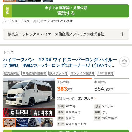
今すぐ在庫確認・見積依頼
無
電話する
料
カーセンサーアフター保証がBプランに付いています
販売店：
フレックス ハイエース仙台店／フレックス株式会社
トヨタ
ハイエースバン 2.7 DX ワイド スーパーロング ハイルー
フ 4WD 4WD/スーパーロング/1オーナー/ナビTV/バック
カメラ/ETC/ドライブレコーダー/モデリスタフロントスポ
販売店保証
車両品質評価書付
購入プラン付
オンライン相談可
360°画像付
イラー/17inアルミホイール/LEDフォグライト/ローダウ
ン/カヤバショックアブソーバー
支払総額
本体価格
383
364.
8
万円
万円
33,900
通常ローン
月々
円
年式
2023
年
走行
5.8
万km
車検
車検整備付
修復
なし
保証
保証付
整備
法定整備付
住所
愛知県春日井市