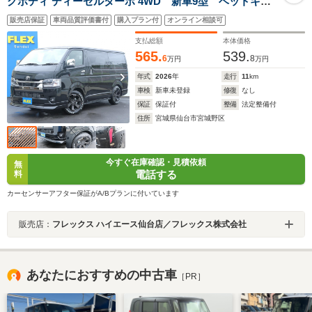
グボディ ディーゼルターボ 4WD 新車9型 ベットキッ
ト アーバングランデ17AW ナスカータイヤ ディスプ
販売店保証
車両品質評価書付
購入プラン付
オンライン相談可
レイオーディオプラス フロントスポイラー オーバー
フェンダー オメガLEDテール 両側パワースライドド
支払総額
本体価格
ア バイビームヘットライト
565.
539.
6
8
万円
万円
年式
2026
年
走行
11
km
車検
新車未登録
修復
なし
保証
保証付
整備
法定整備付
住所
宮城県仙台市宮城野区
今すぐ在庫確認・見積依頼
無
電話する
料
カーセンサーアフター保証がA/Bプランに付いています
販売店：
フレックス ハイエース仙台店／フレックス株式会社
あなたにおすすめの中古車
［PR］