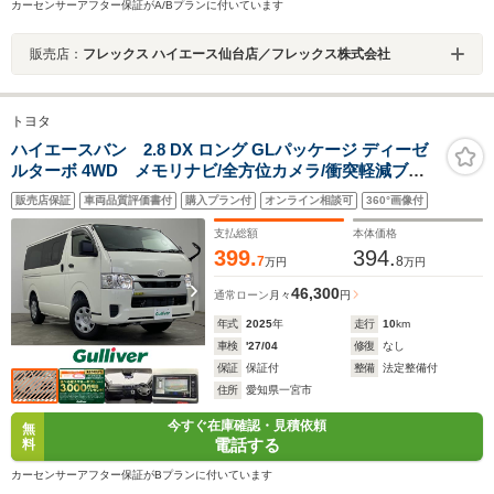
カーセンサーアフター保証がA/Bプランに付いています
販売店：
フレックス ハイエース仙台店／フレックス株式会社
トヨタ
ハイエースバン 2.8 DX ロング GLパッケージ ディーゼ
ルターボ 4WD メモリナビ/全方位カメラ/衝突軽減ブレ
ーキ/両側スライドドア/レーンキープアシスト/オートマチ
販売店保証
車両品質評価書付
購入プラン付
オンライン相談可
360°画像付
ックハイビーム/純正フロアマット/リモコンキ
ー/Bluetooth/AC100V電源/横滑り防止装置/オートライト/
支払総額
本体価格
電動格納ミラー
399.
394.
7
8
万円
万円
46,300
通常ローン
月々
円
年式
2025
年
走行
10
km
車検
'27/04
修復
なし
保証
保証付
整備
法定整備付
住所
愛知県一宮市
今すぐ在庫確認・見積依頼
無
電話する
料
カーセンサーアフター保証がBプランに付いています