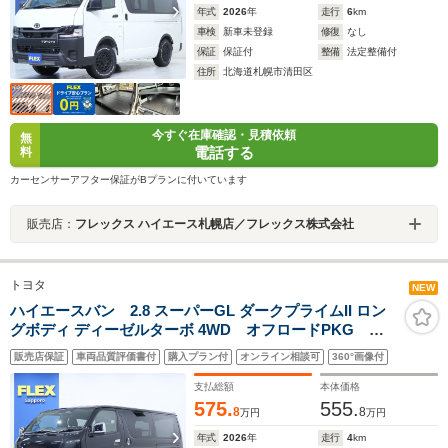
年式
2026
年
走行
6
km
車検
新車未登録
修復
なし
保証
保証付
整備
法定整備付
住所
北海道札幌市清田区
今すぐ在庫確認・見積依頼
無
電話する
料
カーセンサーアフター保証がBプランに付いています
販売店：
フレックス ハイエース札幌店／フレックス株式会社
トヨタ
NEW
ハイエースバン 2.8 スーパーGL ダークプライムII ロン
グボディ ディーゼルターボ 4WD オフロードPKG ベ
ットキット フロントスポイラー リアスポイラー バ
販売店保証
車両品質評価書付
購入プラン付
オンライン相談可
360°画像付
ットフェイスボンネット オーバーフェンダー ホイー
ル16in タイヤ16in LEDテール ETC 寒冷地仕様 パ
支払総額
本体価格
ワスラ デジタルインナーミラー
575.
555.
8
8
万円
万円
年式
2026
年
走行
4
km