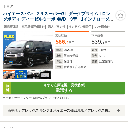
トヨタ
ハイエースバン 2.8 スーパーGL ダークプライムII ロン
グボディ ディーゼルターボ 4WD 9型 1インチローダウ
ン ベッドキット DelfinoLineフロントスポイラー オ
販売店保証
車両品質評価書付
購入プラン付
オンライン相談可
360°画像付
ーバーフェンダー DELF03 17インチAW ナスカータ
イヤ TYPE2ベッドキット 純正8インチDA ETC
支払総額
本体価格
566.
539.
4
8
万円
万円
年式
2026
年
走行
11
km
車検
新車未登録
修復
なし
保証
保証付
整備
法定整備付
住所
宮城県仙台市泉区
今すぐ在庫確認・見積依頼
無
電話する
料
カーセンサーアフター保証がAプランに付いています
販売店：
フレックス ランクルハイエース仙台泉店／フレックス株式会社
トヨタ