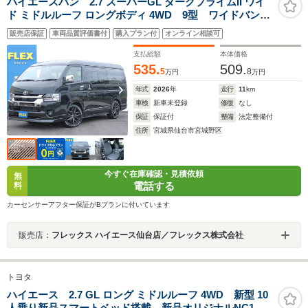
ハイエースバン 2.7 スーパーGL ダークプライムII ワイ
ド ミドルルーフ ロングボディ 4WD 9型 ワイドバン
アルティメットタイプ2スモークテール デルフ01-18ア
販売店保証
車両品質評価書付
購入プラン付
オンライン相談可
ルミ ヨコハマパラダタイヤ ディスプレイオーディオ
プラス フロントスポイラー オーバーフェンダー 小
支払総額
本体価格
窓付ドア 寒冷地仕様
535.
509.
5
8
万円
万円
年式
2026
年
走行
11
km
車検
新車未登録
修復
なし
保証
保証付
整備
法定整備付
住所
宮城県仙台市宮城野区
今すぐ在庫確認・見積依頼
無
電話する
料
カーセンサーアフター保証がBプランに付いています
販売店：
フレックス ハイエース仙台店／フレックス株式会社
トヨタ
ハイエース 2.7 GL ロング ミドルルーフ 4WD 新型 10
人乗り新品スマートベッド搭載 新品オリジナルNC1ア