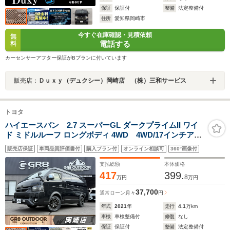
保証
保証付
整備
法定整備付
住所
愛知県岡崎市
今すぐ在庫確認・見積依頼
無
電話する
料
カーセンサーアフター保証がBプランに付いています
販売店：
Ｄｕｘｙ（デュクシー）岡崎店 （株）三和サービス
トヨタ
ハイエースバン 2.7 スーパーGL ダークプライムII ワイ
ド ミドルルーフ ロングボディ 4WD 4WD/17インチアル
ミ/ベッドキット/フロントエアロ/社外テール/シートカバ
販売店保証
車両品質評価書付
購入プラン付
オンライン相談可
360°画像付
ー/フローティングナビ/パノラミックビューモニター/デジ
タルインナーミラー/衝突軽減ブレーキ/キャンピングカー/
支払総額
本体価格
車中泊
417
399.
8
万円
万円
37,700
通常ローン
月々
円
年式
2021
年
走行
4.1
万km
車検
車検整備付
修復
なし
保証
保証付
整備
法定整備付