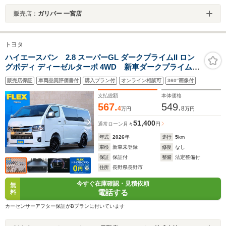
販売店：
ガリバー 一宮店
トヨタ
ハイエースバン 2.8 スーパーGL ダークプライムII ロン
グボディ ディーゼルターボ 4WD 新車ダークプライムII!
ビルドインETC2.0FLEXベッドキットタイプIIFLEXフロ
販売店保証
車両品質評価書付
購入プラン付
オンライン相談可
360°画像付
ントスポイラーFLEXオーバーフェンダーFLEX DELF06
17インチアルミグッドイヤー ナスカータイヤFLEXラムダ
支払総額
本体価格
LEDテール
567.
549.
4
8
万円
万円
51,400
通常ローン
月々
円
年式
2026
年
走行
5
km
車検
新車未登録
修復
なし
保証
保証付
整備
法定整備付
住所
長野県長野市
今すぐ在庫確認・見積依頼
無
電話する
料
カーセンサーアフター保証がBプランに付いています