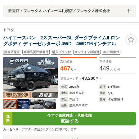
販売店：
フレックス ハイエース札幌店／フレックス株式会社
トヨタ
ハイエースバン 2.8 スーパーGL ダークプライムII ロン
グボディ ディーゼルターボ 4WD 4WD/16インチアルミ/
ベッドキット/床張りキット/シートカバー/GRマッドフラ
販売店保証
車両品質評価書付
購入プラン付
オンライン相談可
360°画像付
ップ/パノラミックビューモニター/衝突軽減ブレーキ/LED
ヘッドライト/両側小窓付きスライドドア/キャンピングカ
支払総額
本体価格
ー/車中泊
467
449.
8
万円
万円
43,200
通常ローン
月々
円
年式
2024
年
走行
1.5
万km
車検
車検整備付
修復
なし
保証
保証付
整備
法定整備付
住所
愛知県岡崎市
今すぐ在庫確認・見積依頼
無
電話する
料
カーセンサーアフター保証がBプランに付いています