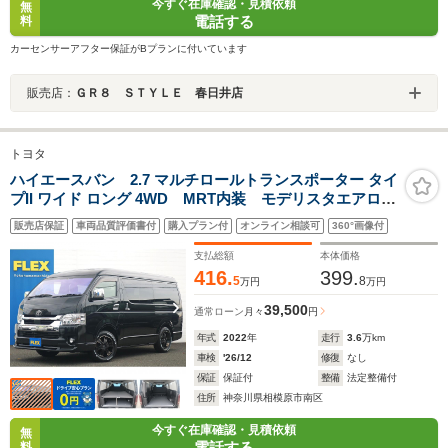
今すぐ在庫確認・見積依頼
無
電話する
料
カーセンサーアフター保証がBプランに付いています
販売店：
ＧＲ８ ＳＴＹＬＥ 春日井店
トヨタ
ハイエースバン 2.7 マルチロールトランスポーター タイ
プII ワイド ロング 4WD MRT内装 モデリスタエアロ
ベッドキット フローリング施工 エンジンフードカバ
販売店保証
車両品質評価書付
購入プラン付
オンライン相談可
360°画像付
ー フロアマット 17インチアルミ ナスカータイヤ
オーバーフェンダー デジタルインナーミラー パノラ
支払総額
本体価格
ミックビューモニター
416.
399.
5
8
万円
万円
39,500
通常ローン
月々
円
年式
2022
年
走行
3.6
万km
車検
'26/12
修復
なし
保証
保証付
整備
法定整備付
住所
神奈川県相模原市南区
今すぐ在庫確認・見積依頼
無
電話する
料