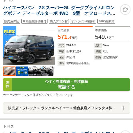
ハイエースバン 2.8 スーパーGL ダークプライムII ロン
グボディ ディーゼルターボ 4WD 9型 オフロードスタ
イル TYPE2ベッドキット T-Forceフロントスポイラ
販売店保証
車両品質評価書付
購入プラン付
オンライン相談可
360°画像付
ー DelfinoLineオーバーフェンダー DEAN
BJMEXICAN16インチAW GRAND TREKタイヤ
支払総額
本体価格
ClassicLEDテールランプ 純正8ディスプレイオーディ
571.
549.
4
8
万円
万円
オ
年式
2026
年
走行
9
km
車検
新車未登録
修復
なし
保証
保証付
整備
法定整備付
住所
宮城県仙台市泉区
今すぐ在庫確認・見積依頼
無
電話する
料
カーセンサーアフター保証がAプランに付いています
販売店：
フレックス ランクルハイエース仙台泉店／フレックス株式会社
トヨタ