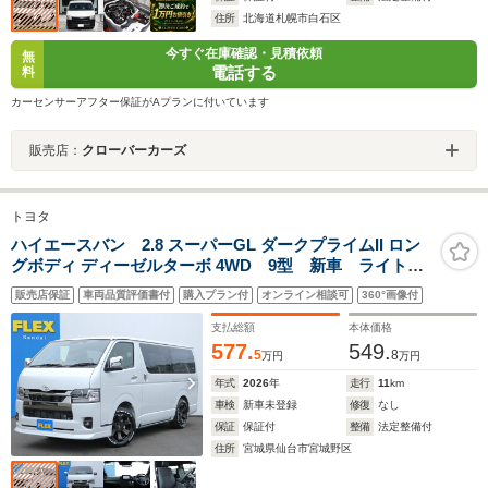
住所
北海道札幌市白石区
今すぐ在庫確認・見積依頼
無
電話する
料
カーセンサーアフター保証がAプランに付いています
販売店：
クローバーカーズ
トヨタ
ハイエースバン 2.8 スーパーGL ダークプライムII ロン
グボディ ディーゼルターボ 4WD 9型 新車 ライトカ
スタム済み 1インチローダウン ベットキット アーバ
販売店保証
車両品質評価書付
購入プラン付
オンライン相談可
360°画像付
ングランデアルミホイル ナスカータイヤ アルティメ
ットライプ2LEDテール 両側パワスラ バイビームヘッ
支払総額
本体価格
トライト 寒冷地仕様
577.
549.
5
8
万円
万円
年式
2026
年
走行
11
km
車検
新車未登録
修復
なし
保証
保証付
整備
法定整備付
住所
宮城県仙台市宮城野区