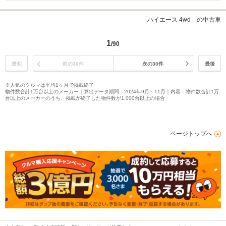
「ハイエース 4wd」の中古車
1
/90
最初
前の30件
次の30件
最後
※人気のクルマは平均1ヶ月で掲載終了
物件数合計1万台以上のメーカー｜算出データ期間：2024年9月～11月｜内容：物件数合計1万
台以上のメーカーのうち、掲載が終了した物件数が1,000台以上の場合
ページトップへ