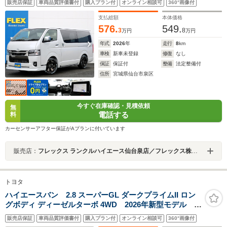
販売店保証
車両品質評価書付
購入プラン付
オンライン相談可
360°画像付
バーフェンダー ラムダLEDテールランプ 8インチディ
スプレイオーディオ クルーズコントロール シートヒ
支払総額
本体価格
ーター 寒冷地仕様
576.
549.
3
8
万円
万円
年式
2026
年
走行
8
km
車検
新車未登録
修復
なし
保証
保証付
整備
法定整備付
住所
宮城県仙台市泉区
今すぐ在庫確認・見積依頼
無
電話する
料
カーセンサーアフター保証がAプランに付いています
販売店：
フレックス ランクルハイエース仙台泉店／フレックス株式会社
トヨタ
ハイエースバン 2.8 スーパーGL ダークプライムII ロン
グボディ ディーゼルターボ 4WD 2026年新型モデル 専
用8インチコネクトナビ AppleCarPlay 15インチアル
販売店保証
車両品質評価書付
購入プラン付
オンライン相談可
360°画像付
ミホイール パノラミックビューモニター デジタルイ