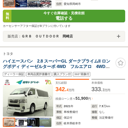
住所
愛知県岡崎市
今すぐ在庫確認・見積依頼
無
電話する
料
カーセンサーアフター保証がBプランに付いています
販売店：
ＧＲ８ ＯＵＴＤＯＯＲ 岡崎店
トヨタ
ハイエースバン 2.8 スーパーGL ダークプライムII ロン
グボディ ディーゼルターボ 4WD フルエアロ 4WD
ディーゼル ナビ&TV 両側電動スライド メモリーナ
ディーラー保証
車両品質評価書付
購入プラン付
360°画像付
ビ フルセグ バックカメラ ドラレコ DVD再生 ミ
ュージックプレイヤー接続可 衝突被害軽減システム
支払総額
本体価格
ETC スマートキー CD
342.
333.
4
3
万円
万円
51,900
残価ローン
月々
円
年式
2021
年
走行
7.9
万km
車検
車検整備付
修復
なし
保証
保証付
整備
法定整備付
住所
岐阜県岐阜市