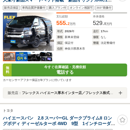
ルミホイール 家族 遠征 スポーツ ISOFIX 新品
販売店保証
車両品質評価書付
購入プラン付
オンライン相談可
360°画像付
ダンロップグラントレックタイヤ オフロードカスタム
支払総額
本体価格
555.
529.
2
8
万円
万円
年式
2026
年
走行
17
km
車検
新車未登録
修復
なし
保証
保証付
整備
法定整備付
住所
神奈川県厚木市
今すぐ在庫確認・見積依頼
無
電話する
料
カーセンサーアフター保証がBプランに付いています
販売店：
フレックス ハイエース厚木インター店／フレックス株式会社
トヨタ
ハイエースバン 2.8 スーパーGL ダークプライムII ロン
グボディ ディーゼルターボ 4WD 9型 1インチローダウ
ン ベッドキット DelfinoLineフロントスポイラー オー