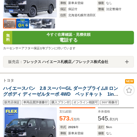
車検
新車未登録
修復
なし
保証
保証付
整備
法定整備付
住所
北海道札幌市清田区
今すぐ在庫確認・見積依頼
無
電話する
料
カーセンサーアフター保証がBプランに付いています
販売店：
フレックス ハイエース札幌店／フレックス株式会社
トヨタ
NEW
ハイエースバン 2.8 スーパーGL ダークプライムII ロン
グボディ ディーゼルターボ 4WD ベッドキット 1inロ
ーダウン フロントスポイラー リアスポイラー オーバーフ
販売店保証
車両品質評価書付
購入プラン付
オンライン相談可
360°画像付
ェンダー ホイール17in タイヤ17in 前後バンプストップ
ブラックマイカ 寒冷地仕様 パワースライドドア デジタ
支払総額
本体価格
ルインナーミラー ETC
573.
545.
5
8
万円
万円
年式
2026
年
走行
5
km
車検
新車未登録
修復
なし