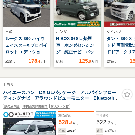
日産
ホンダ
ダイハツ
ルークス 660 ハイウ
N-BOX 660 L 禁煙
タント 660 X
ェイスターX プロパイ
車 ホンダセンシン
ッド 両側電動
ロット エディション
グ 純正ナビ バック
ドドア クリ
ナビアラウンドビュー
カメラ 左側電動スラ
ソナー 衝突
178
125
1
総額：
.4
万円
総額：
.8
万円
総額：
両側電動スライドドア
イドドア アダプティ
システム オ
ブクルーズコントロー
ト LEDヘッ
ル レーンディパーチ
プ スマート
トヨタ
ャーアラート 電子パ
イドリングス
ーキング オートエア
電動格納ミラ
ハイエースバン DX GLパッケージ アルパインフロー
ティングナビ アラウンドビューモニター Bluetooth
コン プッシュエンジ
トヒーター 
CD DVD LEDヘッドライト フォグランプモデリスタ
ンスタート ETC
ート CVT
販売店保証
車両品質評価書付
購入プラン付
エアロ HDMI USBポート 100Wコンセント ドリン
クホルダー
支払総額
本体価格
528.
522.
8
2
万円
万円
年式
2026
年
走行
0.4
万km