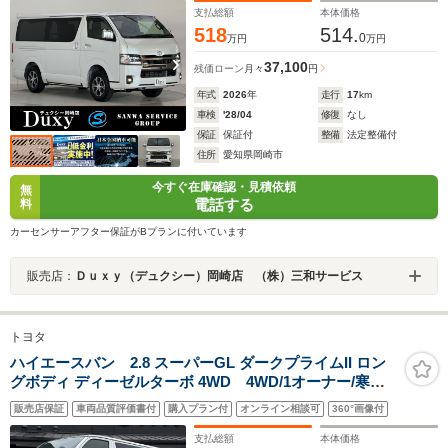
ンナーミラー 両側パワースライドドア シートヒータ
支払総額
本体価格
ー LEDヘッドランプ 寒冷地仕様
518
514.
0
万円
万円
37,100
残価ローン
月々
円
年式
2026
年
走行
17
km
車検
'28/04
修復
なし
保証
保証付
整備
法定整備付
住所
愛知県岡崎市
今すぐ在庫確認・見積依頼
無
電話する
料
カーセンサーアフター保証がBプランに付いています
販売店：
Ｄｕｘｙ（デュクシー）岡崎店 （株）三和サービス
トヨタ
ハイエースバン 2.8 スーパーGL ダークプライムII ロン
グボディ ディーゼルターボ 4WD 4WD/1オーナー/寒冷
地仕様/両側パワスラ/ベッドキット/DEANアルミホイー
販売店保証
車両品質評価書付
購入プラン付
オンライン相談可
360°画像付
ル/ナビTV/全方位カメラ/デジタルインナーミラー/LEDヘ
ッド/コーナーセンサー/スマートキー/セーフティセンス/
支払総額
本体価格