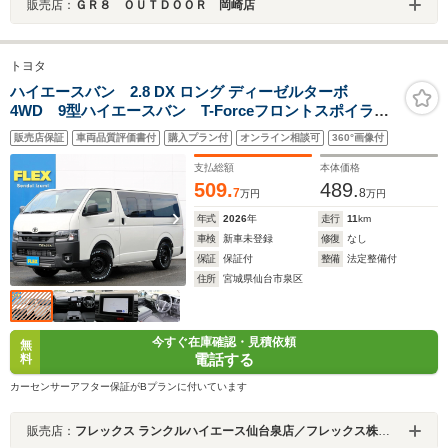
販売店：
ＧＲ８ ＯＵＴＤＯＯＲ 岡崎店
トヨタ
ハイエースバン 2.8 DX ロング ディーゼルターボ
4WD 9型ハイエースバン T-Forceフロントスポイラ
ー ReClassicグリル ヘッドライトインナーブラック塗
販売店保証
車両品質評価書付
購入プラン付
オンライン相談可
360°画像付
装 前後エンブレムマットブラック塗装 Paw16AW
GRANDTREKタイヤ
支払総額
本体価格
509.
489.
7
8
万円
万円
年式
2026
年
走行
11
km
車検
新車未登録
修復
なし
保証
保証付
整備
法定整備付
住所
宮城県仙台市泉区
今すぐ在庫確認・見積依頼
無
電話する
料
カーセンサーアフター保証がBプランに付いています
販売店：
フレックス ランクルハイエース仙台泉店／フレックス株式会社