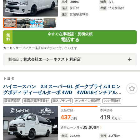
車検
'28/04
修復
なし
保証
保証付
整備
法定整備付
住所
宮城県宮城郡
今すぐ在庫確認・見積依頼
無
電話する
料
カーセンサーアフター保証がBプランに付いています
販売店：
株式会社エーシーネクスト 利府店
トヨタ
ハイエースバン 2.8 スーパーGL ダークプライムII ロン
グボディ ディーゼルターボ 4WD 4WD/16インチアルミ/
フロントエアロ/ベットキット/シートカバー/エンジンカバ
販売店保証
車両品質評価書付
購入プラン付
オンライン相談可
360°画像付
ー/両側電動スライドドア/衝突軽減ブレーキ/パノラミック
ビューモニター/純正7インチナビ/キャンピングカー/車中
支払総額
本体価格
泊
437
419.
8
万円
万円
39,900
通常ローン
月々
円
年式
2022
年
走行
3.2
万km