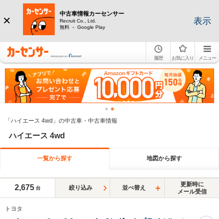
中古車情報カーセンサー
表示
Recruit Co., Ltd.
無料 － Google Play
履歴
お気に入り
メニュー
「ハイエース 4wd」の中古車・中古車情報
ハイエース 4wd
一覧から探す
地図から探す
更新時に
2,675
絞り込み
並べ替え
台
メール受信
トヨタ