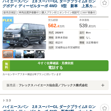
ハイエースバン 2.8 スーパーGL ダークプライムII ロン
グボディ ディーゼルターボ 4WD 9型 新車 上系カス
タム ティーフォーススポイラー オーバーフェンダ
販売店保証
車両品質評価書付
購入プラン付
オンライン相談可
360°画像付
ー NT-1アルミ&ダンロップRTタイヤ 両側パワースラ
イドドア 寒冷地仕様 ベットキット オメガLEDテー
支払総額
本体価格
ルランプ
562.
539.
6
8
万円
万円
年式
2026
年
走行
8
km
車検
新車未登録
修復
なし
保証
保証付
整備
法定整備付
住所
宮城県仙台市宮城野区
今すぐ在庫確認・見積依頼
無
電話する
料
カーセンサーアフター保証がBプランに付いています
販売店：
フレックス ハイエース仙台店／フレックス株式会社
トヨタ
ハイエースバン 2.8 スーパーGL ダークプライムII ロン