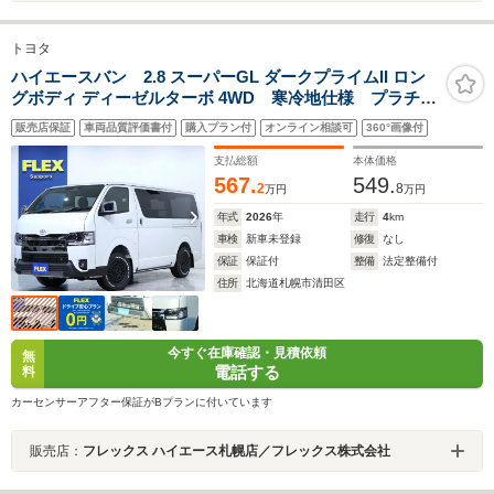
トヨタ
ハイエースバン 2.8 スーパーGL ダークプライムII ロン
グボディ ディーゼルターボ 4WD 寒冷地仕様 プラチナ
ホワイトパール パワスラ デジタルインナーミラー
販売店保証
車両品質評価書付
購入プラン付
オンライン相談可
360°画像付
アルミ16in タイヤ16in フロントスポイラー リアス
ポ ベットキット LEDテール ベットキット ディス
支払総額
本体価格
プレイAD ETC
567.
549.
2
8
万円
万円
年式
2026
年
走行
4
km
車検
新車未登録
修復
なし
保証
保証付
整備
法定整備付
住所
北海道札幌市清田区
今すぐ在庫確認・見積依頼
無
電話する
料
カーセンサーアフター保証がBプランに付いています
販売店：
フレックス ハイエース札幌店／フレックス株式会社