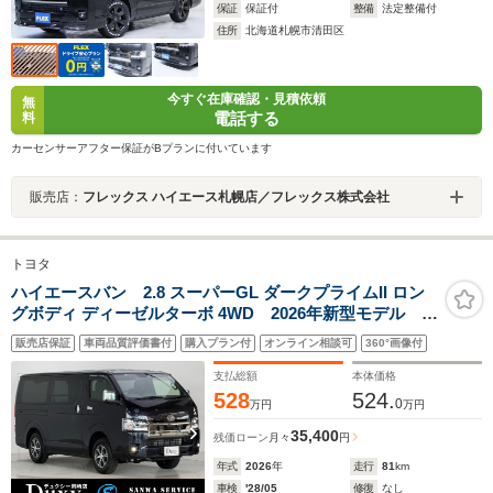
保証
保証付
整備
法定整備付
住所
北海道札幌市清田区
今すぐ在庫確認・見積依頼
無
電話する
料
カーセンサーアフター保証がBプランに付いています
販売店：
フレックス ハイエース札幌店／フレックス株式会社
トヨタ
ハイエースバン 2.8 スーパーGL ダークプライムII ロン
グボディ ディーゼルターボ 4WD 2026年新型モデル ス
パークリングブラック 専用8インチコネクトナビ
販売店保証
車両品質評価書付
購入プラン付
オンライン相談可
360°画像付
HDMI入力端子 15インチアルミホイール パノラミック
ビューモニター デジタルインナーミラー 両側パワー
支払総額
本体価格
スライドドア 前席シートヒーター
528
524.
0
万円
万円
35,400
残価ローン
月々
円
年式
2026
年
走行
81
km
車検
'28/05
修復
なし