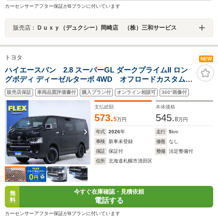
カーセンサーアフター保証がBプランに付いています
販売店：
Ｄｕｘｙ（デュクシー）岡崎店 （株）三和サービス
トヨタ
NEW
ハイエースバン 2.8 スーパーGL ダークプライムII ロン
グボディ ディーゼルターボ 4WD オフロードカスタム
ベッドキット FLEXフロントスポイラー リアスポイラ
販売店保証
車両品質評価書付
購入プラン付
オンライン相談可
360°画像付
ー ホイル16in タイヤ16in LEDテールランプ マッド
フラップ ETC 寒冷地仕様 パワスライドドア デジ
支払総額
本体価格
タルインナーミラー
573.
545.
5
8
万円
万円
年式
2026
年
走行
5
km
車検
新車未登録
修復
なし
保証
保証付
整備
法定整備付
住所
北海道札幌市清田区
今すぐ在庫確認・見積依頼
無
電話する
料
カーセンサーアフター保証がBプランに付いています