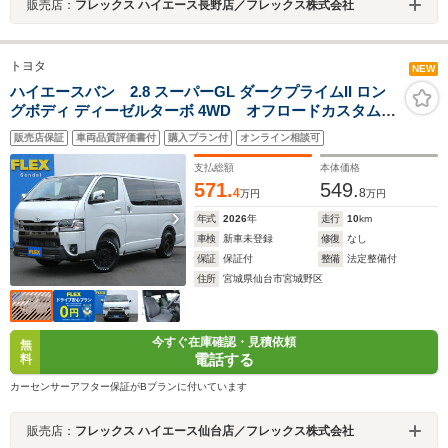
販売店：
フレックス ハイエース長野店／フレックス株式会社
トヨタ
NEW
ハイエースバン 2.8 スーパーGL ダークプライムII ロン
グボディ ディーゼルターボ 4WD オフロードカスタム
BJメキシカン16インチアルミ グラントレックRTタイ
販売店保証
車両品質評価書付
購入プラン付
オンライン相談可
ヤ ディスプレイオーディオプラス クラシックテー
ル ティーフォース フェンダー ベットキット バイ
支払総額
本体価格
ビームヘットライト 寒冷地仕様
571.
549.
4
8
万円
万円
年式
2026
年
走行
10
km
車検
新車未登録
修復
なし
保証
保証付
整備
法定整備付
住所
宮城県仙台市宮城野区
今すぐ在庫確認・見積依頼
無
電話する
料
カーセンサーアフター保証がBプランに付いています
販売店：
フレックス ハイエース仙台店／フレックス株式会社