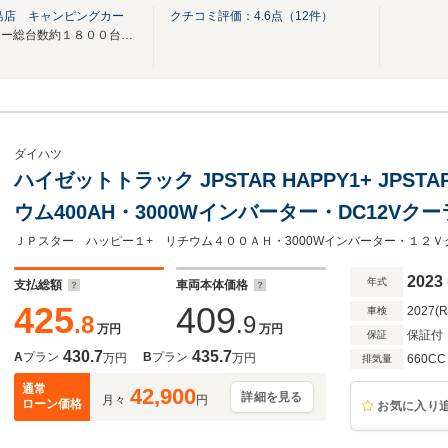
島店 キャンピングカー
クチコミ評価：
4.6
点（
12
件）
全国１６拠点、キャンピングカー総台数約１８００台の中からお選び頂けます！
ダイハツ
ハイゼットトラック JPSTAR HAPPY1+ JP
ウム400AH・3000Wインバーター・DC12Vク
ター・電動サイドオーニング・ソーラーパネル
TV・走行充電
2023
年式
支払総額
車両本体価格
425
409
2027(
車検
.8
.9
万円
万円
保証付
保証
430.7
435.7
A
プラン
B
プラン
万円
万円
660CC
排気量
通常
42,900
詳細を見る
月々
円
ローン価格
お気に入り