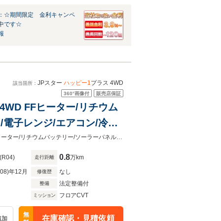
：☆期間限定 金利キャンペ
中です☆
報
JPスター
ハッピー1
プラス 4WD
該当箇所：
360°
画像付
販売店保証
4WD FFヒーター/リチウム
/電子レンジ/エアコン/冷蔵
/ディスプレイオーディオ/乗
北陸信越運輸局認証工場完備！創業30余年、キャンピングカー専門店です！FFヒーター/リチウムバッテリー/ソーラーパネル/3000Wインバーター/電子レンジ/エアコン/冷蔵庫/シンク/
0.8
(R04)
万km
走行距離
R08)年12月
なし
修復歴
法定整備付
整備
フロアCVT
ミッション
無
在庫確認・見積依頼
追加