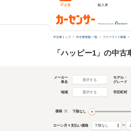
中古車
輸入車
中古車トップ
中古車情報:一覧
フリーワード検索
「ハッピー1」の中古
メーカー
モデル・
選択する
車名
グレード
地域
市区町村
選択する
価格
下限なし
〜
ローン月々支払い価格