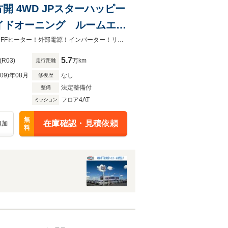
3方開 4WD JPスターハッピー
イドオーニング ルームエア
 換気扇 ナビ フルセグ
4WD！キャンピング！電動サイドオーニング！ソーラーパネル！ルームエアコンFFヒーター！外部電源！インバーター！リチウムイオンバッテリー！シャワー！ドラレコ！ナビ・TV・Bカメラ
5.7
(R03)
万km
走行距離
R09)年08月
なし
修復歴
法定整備付
整備
フロア4AT
ミッション
無
在庫確認・見積依頼
追加
料