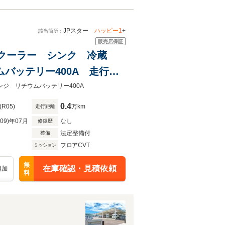
JPスター
ハッピー1
+
該当箇所：
販売店保証
Cクーラー シンク 冷蔵
バッテリー400A 走行充
ーフベント 外部電源 サイド
ジ リチウムバッテリー400A
0.4
(R05)
万km
走行距離
R09)年07月
なし
修復歴
法定整備付
整備
フロアCVT
ミッション
無
在庫確認・見積依頼
追加
料