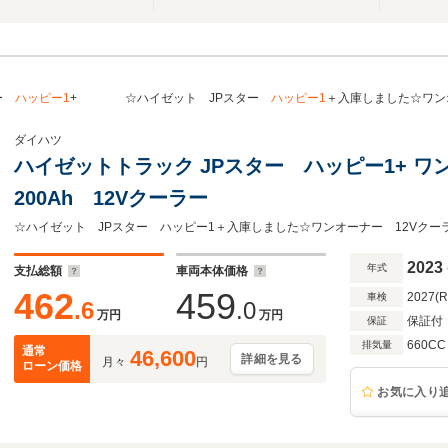
ター
ハッピー1
+ ☆ハイゼット JPスター
ハッピー1
＋入庫しました☆ワンオ
ダイハツ
ハイゼットトラック JPスター ハッピー1+ ワ
200Ah 12Vクーラー
☆ハイゼット JPスター ハッピー1＋入庫しました☆ワンオーナー 12Vクーラ
2023
年式
支払総額
車両本体価格
462
459
2027(
車検
.6
.0
万円
万円
保証付
保証
660CC
排気量
通常
46,600
詳細を見る
月々
円
ローン価格
お気に入り