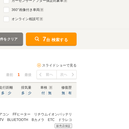
カーセンサーアフター保証対象車
360
°画像付き車両
オンライン相談可
7
条件をクリア
台 検索する
スライドショーで見る
1
前へ
次へ
最初
最後
走行距離
排気量
車検
修復歴
多
少
多
少
付
無
無
有
コン FFヒーター リチウムイオンバッテリ
 BLUETOOTH Bカメラ ETC ドラレコ
販売店保証