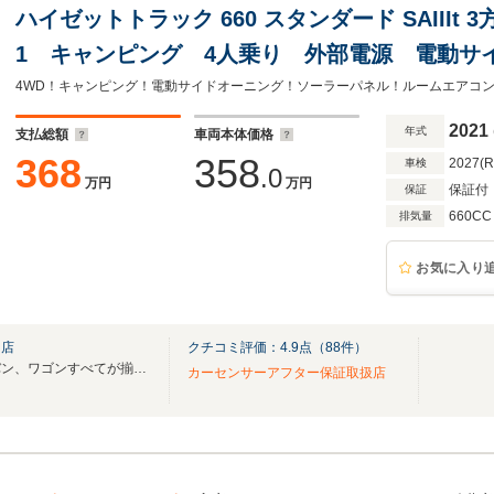
ハイゼットトラック 660 スタンダード SAIIIt 
1 キャンピング 4人乗り 外部電源 電動サ
コン FFヒーター リチウムイオンバッテリー
TV BLUETOOTH Bカメラ ETC ドラレコ
2021
年式
支払総額
車両本体価格
368
358
2027(
車検
.0
万円
万円
保証付
保証
660CC
排気量
お気に入り
門店
クチコミ評価：
4.9
点（
88
件）
ハイエース常時在庫３０台！バン、ワゴンすべてが揃ってます！http://miyabiauto.net/
カーセンサーアフター保証取扱店