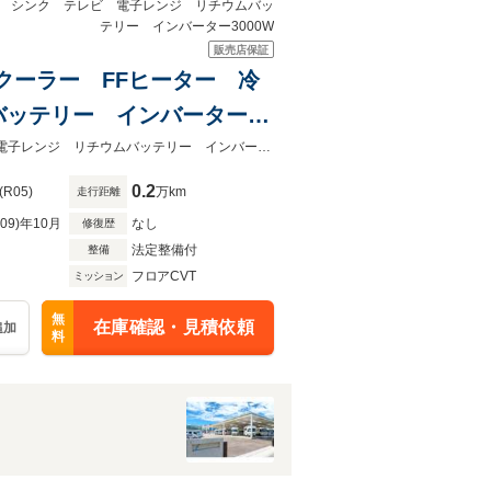
庫 シンク テレビ 電子レンジ リチウムバッ
テリー インバーター3000W
販売店保証
Cクーラー FFヒーター 冷
バッテリー インバーター
オーニング
ハッピー1入庫しました♪DCクーラー FFヒーター 冷蔵庫 シンク テレビ 電子レンジ リチウムバッテリー インバーター3000W
0.2
(R05)
万km
走行距離
R09)年10月
なし
修復歴
法定整備付
整備
フロアCVT
ミッション
無
在庫確認・見積依頼
追加
料