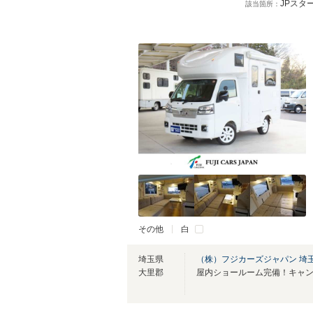
JPス
該当箇所：
その他
白
埼玉県
（株）フジカーズジャパン 埼
大里郡