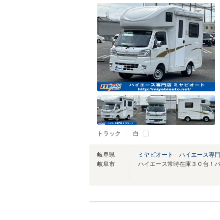
トラック
白
岐阜県
ミヤビオート ハイエース専
岐阜市