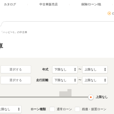
カタログ
中古車販売店
保険/ローン/他
「ハッピー1」の中古車
車
〜
年式
選択する
〜
走行距離
選択する
上限なし
ローン種類
通常ローン
残価・据置ローン