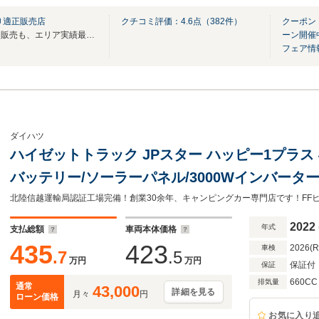
Ｕ適正販売店
クチコミ評価：
4.6
点（
382
件）
クーポン
埼玉県内に６店舗！遠方の全国販売も、エリア実績最多レベルです♪
ーン開催
フェア情
ダイハツ
ハイゼットトラック JPスター ハッピー1プラス 
バッテリー/ソーラーパネル/3000Wインバーター
庫/シンク/サイドオーニング/リアワイドタイヤ
車定員4名/就寝定員4名
2022
年式
支払総額
車両本体価格
435
423
2026(
車検
.7
.5
万円
万円
保証付
保証
660CC
排気量
通常
43,000
詳細を見る
月々
円
ローン価格
お気に入り