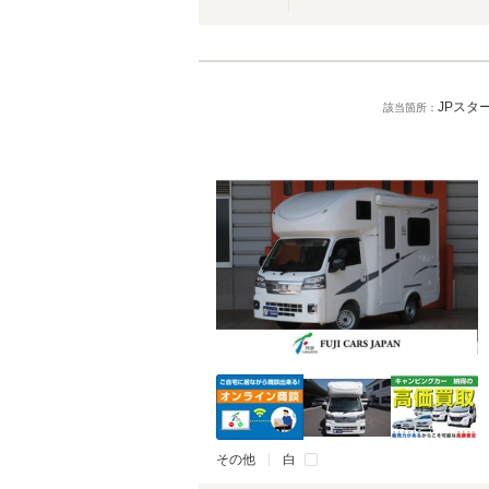
JPス
該当箇所：
その他
白