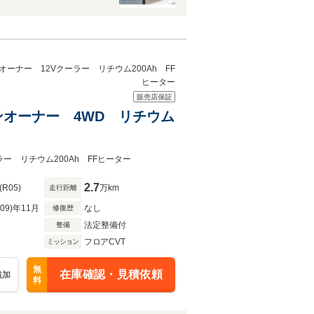
ーナー 12Vクーラー リチウム200Ah FF
ヒーター
販売店保証
ンオーナー 4WD リチウム
ー リチウム200Ah FFヒーター
2.7
(R05)
万km
走行距離
R09)年11月
なし
修復歴
法定整備付
整備
フロアCVT
ミッション
無
在庫確認・見積依頼
追加
料