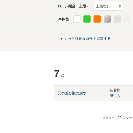
ローン頭金（上限）
本体色
▼ もっと詳細な条件を追加する
7
台
新着順
元の並び順に戻す
新
古
JPスター
該当箇所：