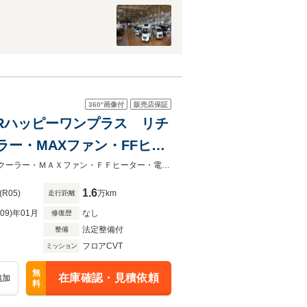
360°
画像付
販売店保証
STARハッピーワンプラス リチ
ーラー・MAXファン・FFヒー
・電子レンジ・冷蔵庫・リア
ＪＰスター ハッピー１+ リチウム４００ＡＨ・3000Wインバーター・１２Ｖクーラー・ＭＡＸファン・ＦＦヒーター・電動サイドオーニング・ソーラーパネル・電子レンジ・冷蔵庫
1.6
(R05)
万km
走行距離
R09)年01月
なし
修復歴
法定整備付
整備
フロアCVT
ミッション
無
在庫確認・見積依頼
追加
料