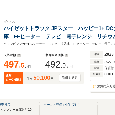
ダイハツ
ハイゼットトラック JPスター ハッピー1+ D
庫 FFヒーター テレビ 電子レンジ リチウム
電 コンバーター インバーター1500W ル
キャンピングカーDCクーラー シンク 冷蔵庫 FFヒーター テレビ 電子レン
オーニング ソーラーパネル
2023
年式
支払総額
車両本体価格
497
492
2027(
車検
.5
.0
万円
万円
保証付
保証
660CC
排気量
通常
50,100
詳細を見る
月々
円
ローン価格
お気に入り
玉寄居店
クチコミ評価：
4
点（
2
件）
屋内ショールーム完備！キャンピングカー在庫常時100台展示！