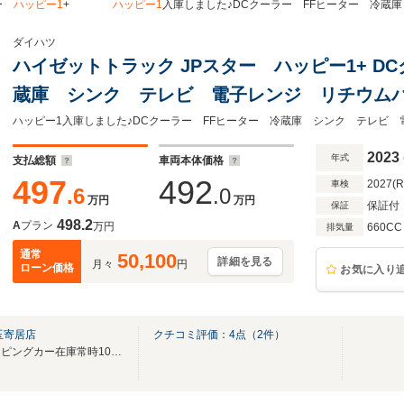
ター
ハッピー1
+
ハッピー1
入庫しました♪DCクーラー FFヒーター 冷蔵
ダイハツ
ハイゼットトラック JPスター ハッピー1+ D
蔵庫 シンク テレビ 電子レンジ リチウム
3000W 走行充電 コンバーター 外部電源 
2023
年式
支払総額
車両本体価格
497
492
2027(
車検
.6
.0
万円
万円
保証付
保証
498.2
A
プラン
万円
660CC
排気量
通常
50,100
詳細を見る
月々
円
ローン価格
お気に入り
玉寄居店
クチコミ評価：
4
点（
2
件）
屋内ショールーム完備！キャンピングカー在庫常時100台展示！