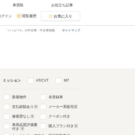
車買取
お役立ち記事
ログイン
閲覧履歴
お気に入り
「ハッピー1」の中古車・中古車情報
サイトマップ
ミッション
AT/CVT
MT
新着物件
未登録車
支払総額あり
メーカー系販売店
修復歴なし
クーポン付き
車両品質評価書
購入プラン付き
付き