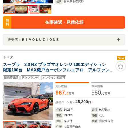
住所
栃木県下都賀郡
無
在庫確認・見積依頼
料
販売店：
ＲＩＶＯＬＵＺＩＯＮＥ
トヨタ
NEW
スープラ 3.0 RZ プラズマオレンジ 100エディション
限定100台 MAX織戸カーボンフルエアロ アルファレッ
クステールライト カーボンミラーカバー カーボンナ
販売店保証
購入プラン付
オンライン相談可
ンバーステー 前後ドラレコ 屋根下保管
支払総額
本体価格
967.
950.
4
0
万円
万円
45,300
残価ローン
月々
円
年式
2023
年
走行
0.4
万km
車検
'26/12
修復
なし
保証
保証付
整備
法定整備付
住所
滋賀県守山市