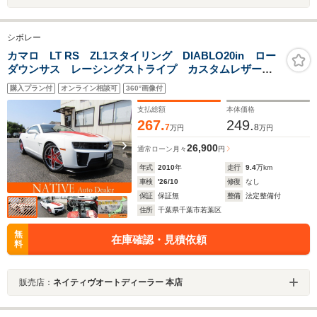
シボレー
カマロ LT RS ZL1スタイリング DIABLO20in ロー
ダウンサス レーシングストライプ カスタムレザーイ
ンテリア HDDナビ地デジ ETC Bカメラ サンルー
購入プラン付
オンライン相談可
360°画像付
フ Borlaデュアルマフラー 走行距離証明書付き
支払総額
本体価格
267.
249.
7
8
万円
万円
26,900
通常ローン
月々
円
年式
2010
年
走行
9.4
万km
車検
'26/10
修復
なし
保証
保証無
整備
法定整備付
住所
千葉県千葉市若葉区
無
在庫確認・見積依頼
料
販売店：
ネイティヴオートディーラー 本店