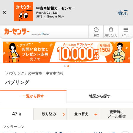
中古車情報カーセンサー
表示
Recruit Co., Ltd.
無料 － Google Play
履歴
お気に入り
メニュー
「バブリング」の中古車・中古車情報
バブリング
一覧から探す
地図から探す
更新時に
47
絞り込み
並べ替え
台
メール受信
マクラーレン