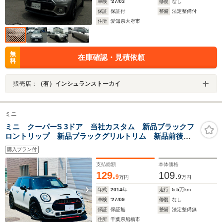
車検
'27/03
修復
なし
保証
保証付
整備
法定整備付
住所
愛知県大府市
無
在庫確認・見積依頼
料
販売店：
（有）インシュランストーカイ
ミニ
ミニ クーパーS 3ドア 当社カスタム 新品ブラックフ
ロントリップ 新品ブラックグリルトリム 新品前後ラ
イトトリム 前後ドラレコ ドライビングモード 純正
購入プラン付
オプションセンターコンソール ヘッドアップディスプ
レイ ETC
支払総額
本体価格
129.
109.
9
9
万円
万円
年式
2014
年
走行
5.5
万km
車検
'27/09
修復
なし
保証
保証無
整備
法定整備無
住所
千葉県船橋市