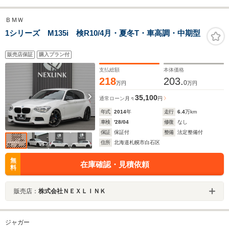
ＢＭＷ
1シリーズ M135i 検R10/4月・夏冬T・車高調・中期型
販売店保証
購入プラン付
支払総額
本体価格
218
203.
0
万円
万円
35,100
通常ローン
月々
円
年式
2014
年
走行
6.4
万km
車検
'28/04
修復
なし
保証
保証付
整備
法定整備付
住所
北海道札幌市白石区
無
在庫確認・見積依頼
料
販売店：
株式会社ＮＥＸＬＩＮＫ
ジャガー