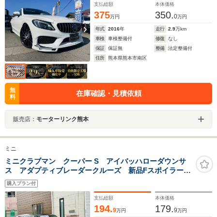
支払総額
本体価格
375
350.
0
万円
万円
年式
2016
年
走行
2.9
万km
車検
車検整備付
修復
なし
保証
保証無
整備
法定整備付
住所
熊本県熊本市南区
無
在庫確認・見積依頼
料
販売店：
モーターリンク熊本
ミニ
ミニクラブマン クーパー S アイバッハローダウンサ
ス アダプティブレーダークルーズ 新品Fスポイラー
ブラックトリムカスタム ETC スマートキー ドライ
購入プラン付
ビングモード バックカメラ Bluetoothオーディオ
支払総額
本体価格
194.
179.
9
9
万円
万円