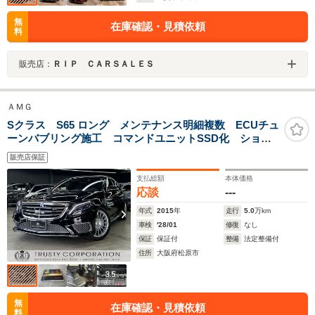
無
在庫確認・見積依頼
料
販売店：
ＲＩＰ ＣＡＲＳＡＬＥＳ
ＡＭＧ
Sクラス S65 ロング メンテナンス明細複数 ECUチュ
ーンバブリング施工 コマンドユニットSSD化 ショー
ファーパッケージ アルカンターラルーフライナー パ
販売店保証
ノラミックスライディングルーフ ブルメスターサウン
ド V12
支払総額
本体価格
応談
---
年式
2015
年
走行
5.0
万km
車検
'28/01
修復
なし
保証
保証付
整備
法定整備付
住所
大阪府松原市
無
在庫確認・見積依頼
料