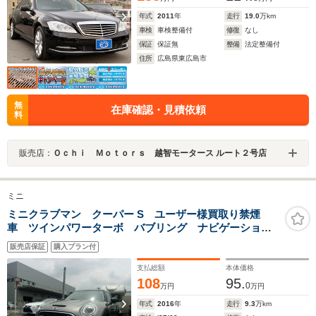
年式
2011
年
走行
19.0
万km
車検
車検整備付
修復
なし
保証
保証無
整備
法定整備付
住所
広島県東広島市
無
在庫確認・見積依頼
料
販売店：
Ｏｃｈｉ Ｍｏｔｏｒｓ 越智モータース ルート２号店
ミニ
ミニクラブマン クーパー S ユーザー様買取り禁煙
車 ツインパワーターボ バブリング ナビゲーショ
ン バックカメラ Bluetooth ドライブレコーダー ワ
販売店保証
購入プラン付
イヤレスキー 車検R9年3月 全国対応1年保証加入 走
行93000キロ
支払総額
本体価格
108
95.
0
万円
万円
年式
2016
年
走行
9.3
万km