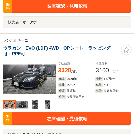
無
在庫確認・見積依頼
料
販売店：
オークポート
ランボルギーニ
ウラカン EVO (LDF) 4WD OPシート・ラッピング
可・PPF可
支払総額
本体価格
3320
3100.
0
万円
万円
年式
2020
年
走行
1.6
万km
車検
'27/07
修復
なし
保証
保証無
整備
法定整備付
住所
大阪府吹田市
無
在庫確認・見積依頼
料