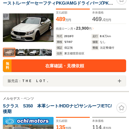
ースト/レーダーセーフティPKG/AMGドライバーズPKG/
エアスカーフ/アッシュウッド/IWC/ダイヤモンドホワイ
支払総額
本体価格
ト/AMG強化ブレーキ/AMGパフォーマンスステアリング/
489
469.
ブルメスター
0
万円
万円
23,900
残価ローン
月々
円
年式
2018
年
走行
8.6
万km
車検
'27/07
修復
なし
保証
保証無
整備
法定整備付
住所
東京都世田谷区
無
在庫確認・見積依頼
料
販売店：
ＴＨＥ ＬＯＴ．
メルセデス・ベンツ
Sクラス S350 本革シート/HDDナビ/サンルーフ/ETC/
後期
支払総額
本体価格
135
114.
8
万円
万円