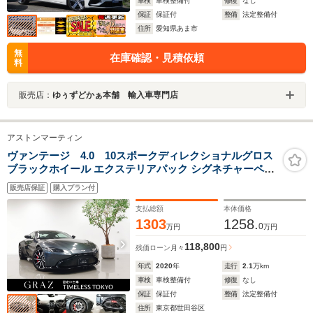
車検
車検整備付
修復
なし
保証
保証付
整備
法定整備付
住所
愛知県あま市
無
在庫確認・見積依頼
料
販売店：
ゆぅずどかぁ本舗 輸入車専門店
アストンマーティン
ヴァンテージ 4.0 10スポークディレクショナルグロス
ブラックホイール エクステリアパック シグネチャーペイ
ント レザーカラーパレット 認定中古車保証
販売店保証
購入プラン付
支払総額
本体価格
1303
1258.
0
万円
万円
118,800
残価ローン
月々
円
年式
2020
年
走行
2.1
万km
車検
車検整備付
修復
なし
保証
保証付
整備
法定整備付
住所
東京都世田谷区