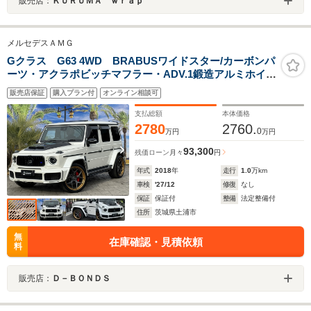
販売店：
ＫＵＲＵＭＡ ｗｒａｐ
メルセデスＡＭＧ
Gクラス G63 4WD BRABUSワイドスター/カーボンパ
ーツ・アクラポビッチマフラー・ADV.1鍛造アルミホイー
ル・電動ステップ・AMGレザーエクスクルーシブパッケ
販売店保証
購入プラン付
オンライン相談可
ージ・オプションボディ色Designoダイヤモンドホワイト
支払総額
本体価格
2780
2760.
0
万円
万円
93,300
残価ローン
月々
円
年式
2018
年
走行
1.0
万km
車検
'27/12
修復
なし
保証
保証付
整備
法定整備付
住所
茨城県土浦市
無
在庫確認・見積依頼
料
販売店：
Ｄ－ＢＯＮＤＳ