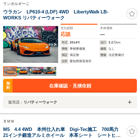
ランボルギーニ
ウラカン LP610-4 (LDF) 4WD LibertyWalk LB-
WORKS リバティーウォーク
支払総額
本体価格
応談
---
年式
2014
年
走行
3.2
万km
車検
車検整備無
修復
なし
保証
保証無
整備
法定整備付
住所
愛知県尾張旭市
無
在庫確認・見積依頼
料
販売店：
リバティーウォーク
ＢＭＷ
M5 4.4 4WD 本州仕入れ車 Digi-Tec施工 700馬力
21インチ鍛造アルミホイール 本革シート シートヒー