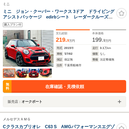
ミニ
ミニ ジョン・クーパー・ワークス 3ドア ドライビング
アシストパッケージ edirbシート レーダークルーズ
新品Fスポイラー ブラックトリムカスタム ETC パド
購入プラン付
ルシフト ドライビングモード BMW ジョンクーパー
ワークス
支払総額
本体価格
219.
199.
9
9
万円
万円
年式
2015
年
走行
3.1
万km
車検
'27/02
修復
なし
保証
保証無
整備
法定整備無
住所
千葉県船橋市
無
在庫確認・見積依頼
料
販売店：
オークポート
メルセデスＡＭＧ
Cクラスカブリオレ C63 S AMGパフォーマンスエグゾ