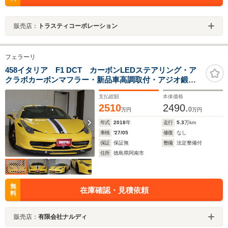
販売店：
トラスティコーポレーション
フェラーリ
458イタリア F1 DCT カーボンLEDステアリング・ア
クラボカーボンマフラー・新品車高調取付・アジオ鍛造
21ホイール・カーボンブレーキ・カーボンエアロ・スペ
支払総額
本体価格
アキー・バブリング・レブリミットカット・ユーザー買
2510
2490.
取車
0
万円
万円
年式
2018
年
走行
5.3
万km
車検
'27/05
修復
なし
保証
保証無
整備
法定整備付
住所
徳島県阿南市
無
在庫確認・見積依頼
料
販売店：
有限会社ナルディ