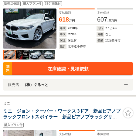
ター シートベンチレーション スマートキー 全方位
販売店保証
購入プラン付
360°画像付
カメラ
支払総額
本体価格
618
607.
0
万円
万円
年式
2018
年
走行
7.1
万km
車検
'27/03
修復
なし
保証
保証付
整備
法定整備付
住所
北海道小樽市
無
在庫確認・見積依頼
料
販売店：
（株）ぐるっと
ミニ
ミニ ジョン・クーパー・ワークス 3ドア 新品ピアノブ
ラックフロントスポイラー 新品ピアノブラックグリル
トリム グリルアイバッハローダウンサス 6MT ヘッ
購入プラン付
ドアップディスプレイ ドライビングモード レーダー
クルーズ キーレス ETC クルコン
支払総額
本体価格