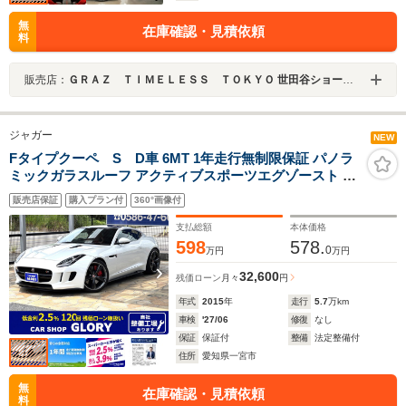
無
在庫確認・見積依頼
料
販売店：
ＧＲＡＺ ＴＩＭＥＬＥＳＳ ＴＯＫＹＯ 世田谷ショールーム
ジャガー
NEW
Fタイプクーペ S D車 6MT 1年走行無制限保証 パノラ
ミックガラスルーフ アクティブスポーツエグゾースト プ
レミアムレザーインテリア 鍛造アロイテクニカルグレー
販売店保証
購入プラン付
360°画像付
カーボンホイール 電動テールゲート オートエアコン Bカ
メラ
支払総額
本体価格
598
578.
0
万円
万円
32,600
残価ローン
月々
円
年式
2015
年
走行
5.7
万km
車検
'27/06
修復
なし
保証
保証付
整備
法定整備付
住所
愛知県一宮市
無
在庫確認・見積依頼
料