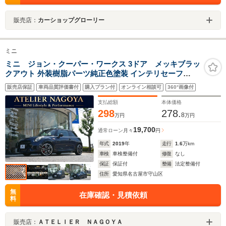
販売店：
カーショップグローリー
ミニ
ミニ ジョン・クーパー・ワークス 3ドア メッキブラッ
クアウト 外装樹脂パーツ純正色塗装 インテリセーフ
ACC カメラpkg ヘッドアップディスプレイ コンフォート
販売店保証
車両品質評価書付
購入プラン付
オンライン相談可
360°画像付
アクセス JCWカップスポーク18インチAW ETC2.0 LED
ヘッド Dモード シートヒーター 禁煙
支払総額
本体価格
298
278.
8
万円
万円
19,700
通常ローン
月々
円
年式
2019
年
走行
1.6
万km
車検
車検整備付
修復
なし
保証
保証付
整備
法定整備付
住所
愛知県名古屋市守山区
無
在庫確認・見積依頼
料
販売店：
ＡＴＥＬＩＥＲ ＮＡＧＯＹＡ