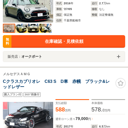
年式
2016
年
走行
2.7
万km
車検
'27/05
修復
なし
保証
保証無
整備
法定整備無
住所
千葉県船橋市
無
在庫確認・見積依頼
料
販売店：
オークポート
メルセデスＡＭＧ
Cクラスカブリオレ C63 S D車 赤幌 ブラック&レ
ッドレザー
購入プラン付
360°画像付
支払総額
本体価格
588
578.
0
万円
万円
79,000
通常ローン
月々
円
年式
2017
年
走行
6.5
万km