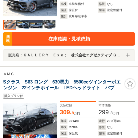
車検
車検整備付
修復
なし
保証
保証付
整備
法定整備付
住所
岐阜県岐阜市
無
在庫確認・見積依頼
料
販売店：
ＧＡＬＬＥＲＹ Ｅｘｅ； 株式会社エグゼクティブ ＧＡＬＬＥＲＹ Ｅｘｅ；
ＡＭＧ
Sクラス S63 ロング 630馬力 5500ccツインターボエ
ンジン 22インチホイール LEDヘッドライト バブリ
ングマフラー ローダウン サンルーフ 後期仕様
購入プラン付
支払総額
本体価格
309.
299.
8
8
万円
万円
年式
2014
年
走行
20.8
万km
車検
'27/04
修復
なし
保証
保証無
整備
法定整備付