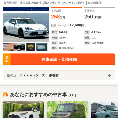
リング仕様 ENKEI18インチAW 純正ナビ バックカメ
販売店保証
車両品質評価書付
購入プラン付
オンライン相談可
360°画像付
ラ スペアタイヤ シートヒーター ETC ハーフレザ
ーシート
支払総額
本体価格
258
250.
1
万円
万円
12,600
残価ローン
月々
円
年式
2020
年
走行
4.2
万km
車検
'27/04
修復
なし
保証
保証付
整備
法定整備付
住所
愛知県津島市
無
在庫確認・見積依頼
料
販売店：
Ｃａｓｅ（ケース） 参番館
あなたにおすすめの中古車
［PR］