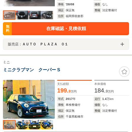
車検
'28/08
修復
なし
保証
保証無
整備
法定整備付
住所
福岡県朝倉郡
無
在庫確認・見積依頼
料
販売店：
ＡＵＴＯ ＰＬＡＺＡ ０１
ミニ
ミニクラブマン クーパー S
支払総額
本体価格
199.
184.
9
9
万円
万円
年式
2017
年
走行
1.4
万km
車検
車検整備付
修復
なし
保証
保証無
整備
法定整備付
住所
千葉県船橋市