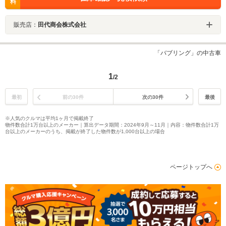
料
販売店：
田代商会株式会社
「バブリング」の中古車
1
/2
最初
前の30件
次の30件
最後
※人気のクルマは平均1ヶ月で掲載終了
物件数合計1万台以上のメーカー｜算出データ期間：2024年9月～11月｜内容：物件数合計1万
台以上のメーカーのうち、掲載が終了した物件数が1,000台以上の場合
ページトップへ