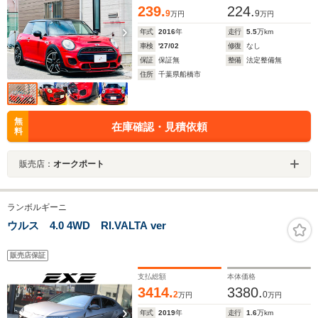
239.
224.
9
9
万円
万円
年式
2016
年
走行
5.5
万km
車検
'27/02
修復
なし
保証
保証無
整備
法定整備無
住所
千葉県船橋市
無
在庫確認・見積依頼
料
販売店：
オークポート
ランボルギーニ
ウルス 4.0 4WD RI.VALTA ver
販売店保証
支払総額
本体価格
3414.
3380.
2
0
万円
万円
年式
2019
年
走行
1.6
万km