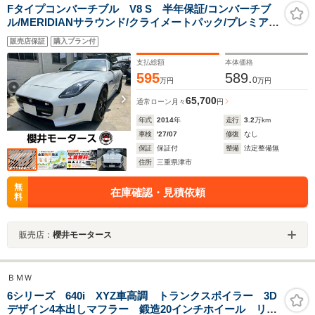
Fタイプコンバーチブル V8 S 半年保証/コンバーチブ
ル/MERIDIANサラウンド/クライメートパック/プレミアム
パフォーマンスシート/プレミアムレザーインテリア/20イ
販売店保証
購入プラン付
ンチアロイホイール/メモリーパワーシート/シートヒータ
ー/ステアリングヒーター
支払総額
本体価格
595
589.
0
万円
万円
65,700
通常ローン
月々
円
年式
2014
年
走行
3.2
万km
車検
'27/07
修復
なし
保証
保証付
整備
法定整備無
住所
三重県津市
無
在庫確認・見積依頼
料
販売店：
櫻井モータース
ＢＭＷ
6シリーズ 640i XYZ車高調 トランクスポイラー 3D
デザイン4本出しマフラー 鍛造20インチホイール リア