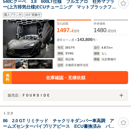
540Cクーペ 3.8 600LT仕様 フルエアロ 社外マフラ
ー(上方排気仕様)ECUチューニング マットブラックフル
ラッピング
購入プラン付
360°画像付
支払総額
本体価格
1497.
1480.
4
0
万円
万円
143,800
通常ローン
月々
円
年式
2017
年
走行
4.8
万km
車検
'27/01
修復
なし
保証
保証無
整備
法定整備付
住所
京都府京都市北区
無
在庫確認・見積依頼
料
販売店：
ＦＯＵＲＳＩＤＥ
トヨタ
86 2.0 GT リミテッド チャクリキダンパー車高調 ア
ームズセンターパイプ/リアピース ECU書換済み バブ