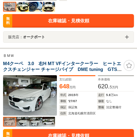
無
在庫確認・見積依頼
料
販売店：
オークポート
ＢＭＷ
M4クーペ 3.0 右H MT VFインタークーラー ヒートエ
クスチェンジャー チャージパイプ DME tuning GTSプ
ログラム バブリング REMSU センターマフラー ブ
支払総額
本体価格
レンボブレーキ ビルシュタイン車高調 560PS仕様
648
620.
F82
5
万円
万円
年式
2015
年
走行
5.8
万km
車検
'27/07
修復
なし
保証
保証無
整備
法定整備付
住所
北海道札幌市清田区
無
在庫確認・見積依頼