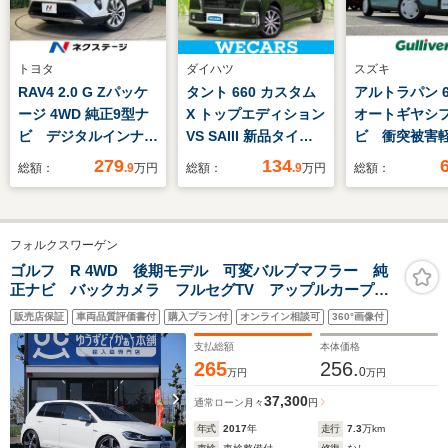
トヨタ
ダイハツ
スズキ
RAV4 2.0 G Zパッケ
タント 660 カスタム
アルトラパン 6
ージ 4WD 純正9型ナ
X トップエディション
オートギヤシフ
ビ デジタルインナー
VS SAIII 新品タイヤ/
ビ 衝突被害
ミラー シートヒータ
純正 SDナビ/スマート
ーキ バック
279
134
総額：
.9
万円
総額：
.9
万円
総額：
ー ステアリングヒー
アシスト(トヨタ・ダ
フルセグテレビ
ター メモリー機能付
イハツ)/両側電動スラ
モード付きAT
きパワーシート 電動
イドドア/シートヒー
ートキー・ 
フォルクスワーゲン
リヤゲート ダウンヒ
ター 運転席/パノラマ
スタートボタ
ルアシスト ETC
モニター/車線逸脱防
チシート フ
ゴルフ R 4WD 後期モデル 可変バルブマフラー 純
正ナビ バックカメラ フルセグTV アップルカープレ
Bluetooth 禁煙車
止支援システム/シー
ト パワース
イ 黒レザーシート ローダウン バブリング アダプ
バックカメラ
ト ハーフレザー
グ アイドリ
販売店保証
車両品質評価書付
購入プラン付
オンライン相談可
360°画像付
ティブクルーズコントロール スマートキー ETC
ップ ABS 
4WD
支払総額
本体価格
防止
265
256.
0
万円
万円
37,300
通常ローン
月々
円
年式
2017
年
走行
7.3
万km