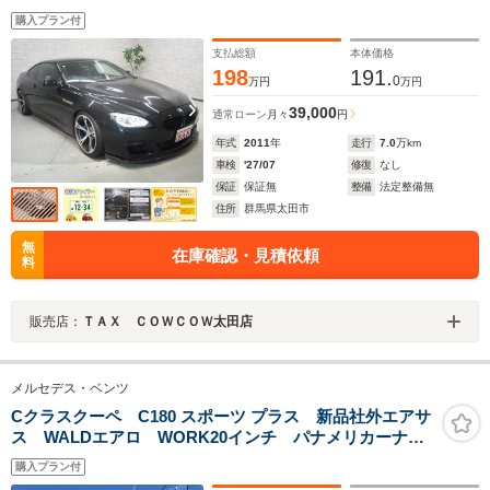
ディフューザー CPチューニング バブリング 黒革
購入プラン付
前シートヒーター・電動シート 純正ナビ Bカメラ
AppleCarPlay ETC
支払総額
本体価格
198
191.
0
万円
万円
39,000
通常ローン
月々
円
年式
2011
年
走行
7.0
万km
車検
'27/07
修復
なし
保証
保証無
整備
法定整備無
住所
群馬県太田市
無
在庫確認・見積依頼
料
販売店：
ＴＡＸ ＣＯＷＣＯＷ太田店
メルセデス・ベンツ
Cクラスクーペ C180 スポーツ プラス 新品社外エアサ
ス WALDエアロ WORK20インチ パナメリカーナグ
リル
購入プラン付