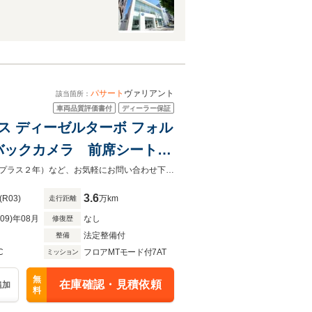
パサート
ヴァリアント
該当箇所：
車両品質評価書付
ディーラー保証
ンス ディーゼルターボ フォル
バックカメラ 前席シートヒ
ッドライト クリアランスソ
フォルクスワーゲン正規販売店。全国販売可能です。陸送費用や延長保証費用（プラス２年）など、お気軽にお問い合わせ下さいませ。
イール
3.6
(R03)
万km
走行距離
R09)年08月
なし
修復歴
法定整備付
整備
C
フロアMTモード付7AT
ミッション
無
在庫確認・見積依頼
追加
料