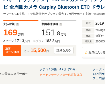
ビ 全周囲カメラ Carplay Bluetooth ETC
ワーバックドア LEDヘッドライト 純正18イン
2019
年式
支払総額
車両本体価格
169
151
2028(
車検
.8
万円
万円
保証付
保証
171.3
182.2
A
プラン
B
プラン
万円
万円
2000C
排気量
通常
15,500
詳細を見る
月々
円
ローン価格
お気に入り
クチコミ評価：
4.9
点（
33
件）
クーポン
サマーSALE☆弊社指定オプション最大12万円サポート実施中☆
12万円
カーセンサーアフター保証取扱店
フェア情