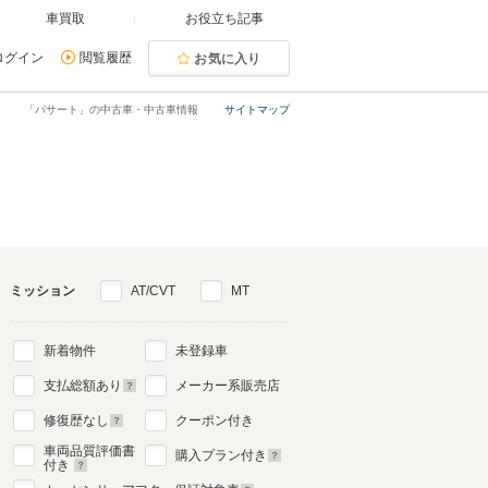
車買取
お役立ち記事
ログイン
閲覧履歴
お気に入り
「パサート」の中古車・中古車情報
サイトマップ
ミッション
AT/CVT
MT
新着物件
未登録車
支払総額あり
メーカー系販売店
修復歴なし
クーポン付き
車両品質評価書
購入プラン付き
付き