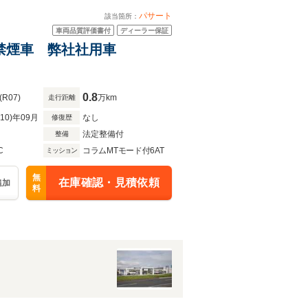
パサート
該当箇所：
車両品質評価書付
ディーラー保証
 禁煙車 弊社社用車
0.8
(R07)
万km
走行距離
R10)年09月
なし
修復歴
法定整備付
整備
C
コラムMTモード付6AT
ミッション
無
在庫確認・見積依頼
追加
料