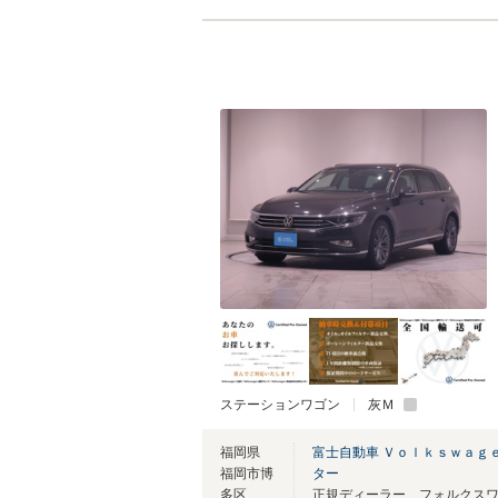
ステーションワゴン
灰Ｍ
福岡県
富士自動車 Ｖｏｌｋｓｗａｇ
福岡市博
ター
多区