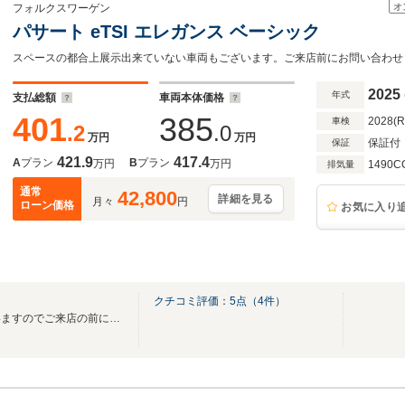
オ
フォルクスワーゲン
パサート eTSI エレガンス ベーシック
スペースの都合上展示出来ていない車両もございます。ご来店前にお問い合わせ
2025
年式
支払総額
車両本体価格
401
385
2028(
車検
.2
.0
万円
万円
保証付
保証
421.9
417.4
A
プラン
B
プラン
万円
万円
1490C
排気量
通常
42,800
詳細を見る
月々
円
ローン価格
お気に入り
クチコミ評価：
5
点（
4
件）
展示出来ていない車両もございますのでご来店の前にお問い合わせくださいませ。