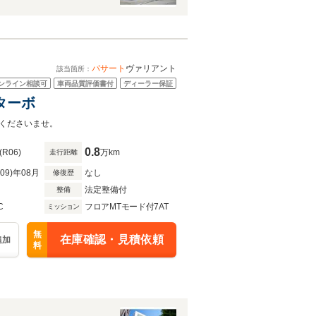
パサート
ヴァリアント
該当箇所：
ンライン相談可
車両品質評価書付
ディーラー保証
ルターボ
くださいませ。
0.8
(R06)
万km
走行距離
R09)年08月
なし
修復歴
法定整備付
整備
C
フロアMTモード付7AT
ミッション
無
在庫確認・見積依頼
追加
料