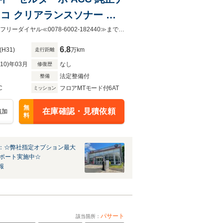
 ドラレコ クリアランスソナー パ
チアルミ 弊社下取車
サマーSALE実施中！☆弊社措定オプション最大１2万円サポート実施中☆詳細はフリーダイヤル≪0078-6002-182440≫までお問い合わせ下さい！！
6.8
(H31)
万km
走行距離
R10)年03月
なし
修復歴
法定整備付
整備
C
フロアMTモード付6AT
ミッション
無
在庫確認・見積依頼
追加
料
：☆弊社指定オプション最大
サポート実施中☆
報
パサート
該当箇所：