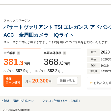
フォルクスワーゲン
パサートヴァリアント TSI エレガンス アドバ
ACC 全周囲カメラ IQライト
2023
年式
支払総額
車両本体価格
381
368
2026(
車検
.3
.0
万円
万円
保証付
保証
387.9
382.2
A
プラン
B
プラン
万円
万円
1490C
排気量
残価
20,300
詳細を見る
月々
円
ローン価格
お気に入り
ｅｎ博多 認定中古車セン
クチコミ評価：
5
点（
226
件）
正規ディーラー フォルクスワーゲン博多認定中古車センター