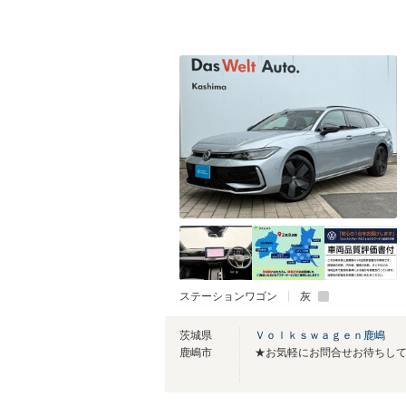
ステーションワゴン
灰
茨城県
Ｖｏｌｋｓｗａｇｅｎ鹿嶋
鹿嶋市
★お気軽にお問合せお待ちし