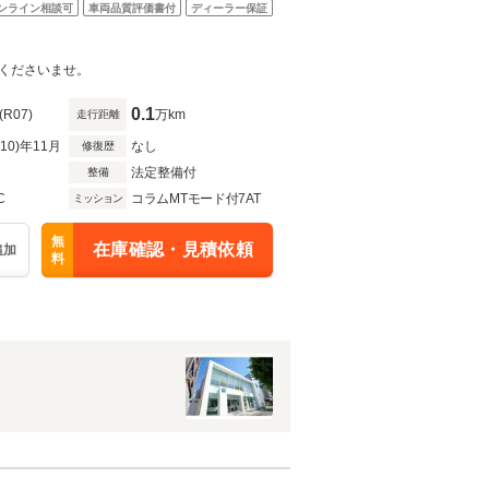
ンライン相談可
車両品質評価書付
ディーラー保証
くださいませ。
0.1
(R07)
万km
走行距離
R10)年11月
なし
修復歴
法定整備付
整備
C
コラムMTモード付7AT
ミッション
無
在庫確認・見積依頼
追加
料