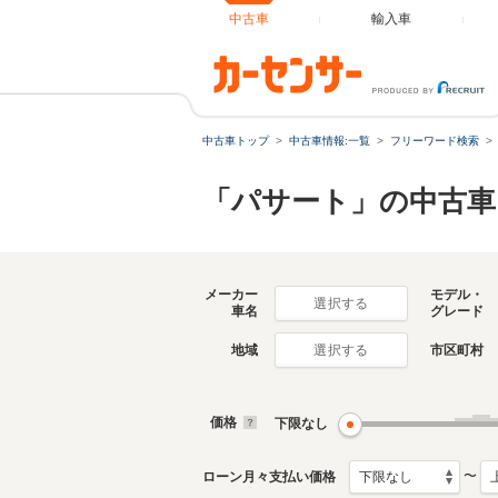
中古車
輸入車
中古車トップ
中古車情報:一覧
フリーワード検索
「パサート」の中古車
メーカー
モデル・
選択する
車名
グレード
地域
市区町村
選択する
価格
下限なし
〜
ローン月々支払い価格