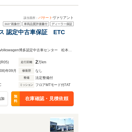
パサート
ヴァリアント
該当箇所：
360°
画像付
車両品質評価書付
ディーラー保証
ンス 認定中古車保証 ETC
スムーズなご対応が出来ますようご予約を頂いてのご来店をお勧めいたします。Volkswagen博多認定中古車センター 松本・家本(カモト)・大内 TEL092-474-2700
2
(R05)
万km
走行距離
R08)年09月
なし
修復歴
法定整備付
整備
C
フロアMTモード付7AT
ミッション
無
在庫確認・見積依頼
追加
料