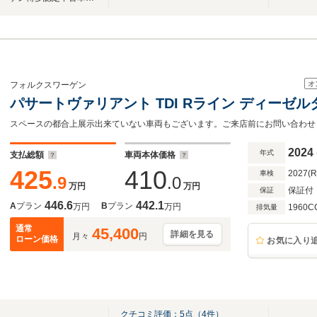
オ
フォルクスワーゲン
パサートヴァリアント TDI Rライン ディーゼ
スペースの都合上展示出来ていない車両もございます。ご来店前にお問い合わせ
2024
年式
支払総額
車両本体価格
425
410
2027(
車検
.9
.0
万円
万円
保証付
保証
446.6
442.1
A
プラン
B
プラン
万円
万円
1960C
排気量
通常
45,400
詳細を見る
月々
円
ローン価格
お気に入り
クチコミ評価：
5
点（
4
件）