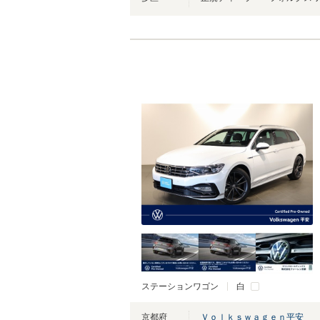
ステーションワゴン
白
京都府
Ｖｏｌｋｓｗａｇｅｎ平安