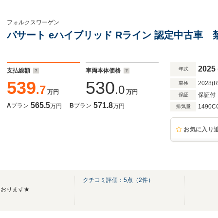
フォルクスワーゲン
パサート eハイブリッド Rライン 認定中古車
2025
年式
支払総額
車両本体価格
539
530
2028(
車検
.7
.0
万円
万円
保証付
保証
565.5
571.8
A
プラン
B
プラン
万円
万円
1490C
排気量
お気に入り
クチコミ評価：
5
点（
2
件）
ております★