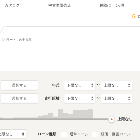
カタログ
中古車販売店
保険/ローン/他
「パサート」の中古車
〜
年式
選択する
〜
走行距離
選択する
上限なし
ローン種類
通常ローン
残価・据置ローン