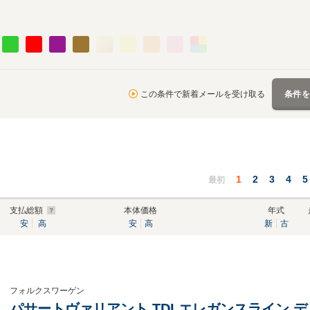
この条件で新着メールを受け取る
条件
1
2
3
4
5
最初
支払総額
本体価格
年式
安
高
安
高
新
古
フォルクスワーゲン
パサートヴァリアント TDI エレガンスライン デ