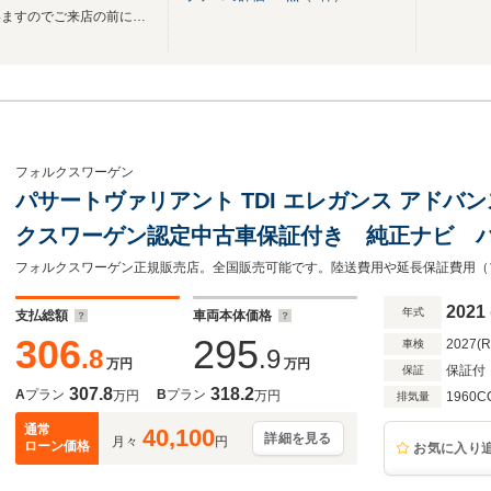
展示出来ていない車両もございますのでご来店の前にお問い合わせくださいませ。
フォルクスワーゲン
パサートヴァリアント TDI エレガンス アドバ
クスワーゲン認定中古車保証付き 純正ナビ 
ーター ブラインドスポットモニター LEDヘ
ナー Bluetooth スペアキー 純正アルミホ
2021
年式
支払総額
車両本体価格
306
295
2027(
車検
.8
.9
万円
万円
保証付
保証
307.8
318.2
A
プラン
B
プラン
万円
万円
1960C
排気量
通常
40,100
詳細を見る
月々
円
ローン価格
お気に入り