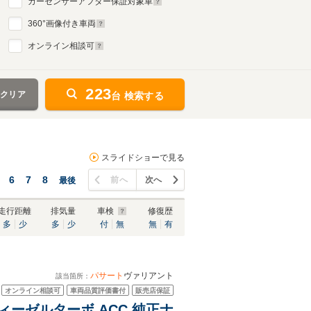
カーセンサーアフター保証対象車
360
°画像付き車両
オンライン相談可
223
をクリア
台 検索する
スライドショーで見る
6
7
8
前へ
次へ
最後
走行距離
排気量
車検
修復歴
多
少
多
少
付
無
無
有
パサート
ヴァリアント
該当箇所：
オンライン相談可
車両品質評価書付
販売店保証
ィーゼルターボ ACC 純正ナ