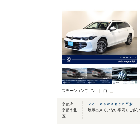
ステーションワゴン
白
京都府
Ｖｏｌｋｓｗａｇｅｎ平安
京都市北
区