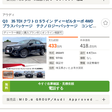
アウディ
Q3 35 TDI クワトロ Sライン ディーゼルターボ 4WD
プラスパッケージ テクノロジーパッケージ コンビニ
アシスタンスパッケージ
ディーラー保証
購入プラン付
オンライン相談可
支払総額
本体価格
433
418.
0
万円
万円
年式
2024
年
走行
0.9
万km
車検
'27/11
修復
なし
保証
保証付
整備
法定整備付
住所
埼玉県さいたま市大宮区
今すぐ在庫確認・見積依頼
無
電話する
料
販売店：
ＭＩＤ．α ＧＲＯＵＰ／Ａｕｄｉ Ａｐｐｒｏｖｅｄ Ａｕｔｏｍｏｂｉｌｅ さいたま新都心／株式会社ＭＩＤ