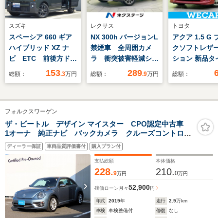
スズキ
レクサス
トヨタ
スペーシア 660 ギア
NX 300h バージョンL
アクア 1.5 G
ハイブリッド XZ ナ
禁煙車 全周囲カメ
クソフトレザ
ビ ETC 前後方ドラ
ラ 衝突被害軽減シス
ション 新品タ
レコ 全方位モニタ
テム 電動リアゲー
正 SDナビ/シ
153
289
総額：
.3
万円
総額：
.9
万円
総額：
ー マット(ジュータ
ト レザーシート 前
皮/ヘッドラン
ン) リヤパーキング
席シートエアコン コ
HID/Bluetoo
センサー サンシェー
ーナーセンサー スマ
続/ETC/バッ
フォルクスワーゲン
ド サーキュレータ
ートキー LEDヘッ
ー/フルセグTV
ー ヘッドアップディ
ド ETC2.0 クルコ
車/アルミホイ
ザ・ビートル デザイン マイスター CPO認定中古車
1オーナ 純正ナビ バックカメラ クルーズコントロー
スプレイ アクセサリ
ン 純正18インチア
外 15インチ/
ル キセノンライト 禁煙車 17インチアルミ
ーソケット USB電
ルミ
スタートボタ
ディーラー保証
車両品質評価書付
購入プラン付
源ソケット LED
支払総額
本体価格
228.
210.
9
0
万円
万円
52,900
残価ローン
月々
円
年式
2019
年
走行
2.9
万km
車検
車検整備付
修復
なし