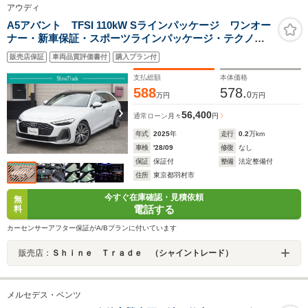
アウディ
A5アバント TFSI 110kW Sラインパッケージ ワンオー
ナー・新車保証・スポーツラインパッケージ・テクノロ
ジーパッケージプロ・パッセンジャーディスプレイ・ラ
販売店保証
車両品質評価書付
購入プラン付
イティングパッケージ・スマートパノラマガラスルー
フ・マトリクスLEDライト・専用19インチ
支払総額
本体価格
588
578.
0
万円
万円
56,400
通常ローン
月々
円
年式
2025
年
走行
0.2
万km
車検
'28/09
修復
なし
保証
保証付
整備
法定整備付
住所
東京都羽村市
今すぐ在庫確認・見積依頼
無
電話する
料
カーセンサーアフター保証がA/Bプランに付いています
販売店：
Ｓｈｉｎｅ Ｔｒａｄｅ （シャイントレード）
メルセデス・ベンツ