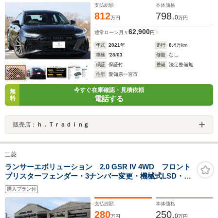
ノラマサンルーフ B&O
支払総額
本体価格
812
798.
0
万円
万円
62,900
通常ローン
月々
円
年式
2021
年
走行
8.4
万km
車検
'28/03
修復
なし
保証
保証付
整備
法定整備無
住所
愛知県一宮市
今すぐ在庫確認・見積依頼
無
電話する
料
販売店：
ｈ．Ｔｒａｄｉｎｇ
三菱
ランサーエボリューション 2.0 GSR IV 4WD フロント
ブリスターフェンダー・3ナンバー変更・機械式LSD・ブ
リッツ3連メーター競技未使用
購入プラン付
支払総額
本体価格
280
250.
0
万円
万円