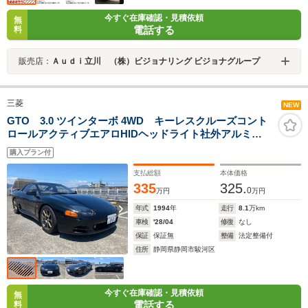
今すぐ在庫確認・見積依頼
無
電話する
料
販売店：
Ａｕｄｉ立川 （株）ビジョナリング ビジョナグループ
三菱
NEW
GTO 3.0 ツインターボ 4WD キーレスクルーズコント
ロールアクティブエアロHIDヘッドライト社外アルミ
WedssportSA-7017AWスーパーメガフォンマフラー
購入プラン付
支払総額
本体価格
335
325.
0
万円
万円
年式
1994
年
走行
8.1
万km
車検
'28/04
修復
なし
保証
保証無
整備
法定整備付
住所
静岡県静岡市駿河区
今すぐ在庫確認・見積依頼
無
電話する
料