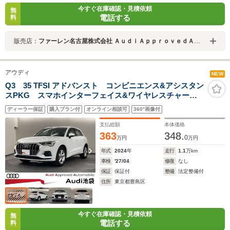
今すぐ在庫確認・見積依頼
無
電話する
料
販売店：
ファーレン名古屋株式会社 ＡｕｄｉＡｐｐｒｏｖｅｄＡｕｔｏｍｏｂｉｌｅ 名古屋インター
アウディ
NEW
Q3 35 TFSI アドバンスト コンビニエンス&アシスタン
スPKG スマホインターフェイス&ワイヤレスチャー
ジ アダプティブクルーズ レーンキープ サイドアシ
ディーラー保証
購入プラン付
オンライン相談可
360°画像付
スト ワンオーナー
支払総額
本体価格
363
348.
0
万円
万円
年式
2024
年
走行
1.1
万km
車検
'27/04
修復
なし
保証
保証付
整備
法定整備付
住所
東京都豊島区
今すぐ在庫確認・見積依頼
無
電話する
料