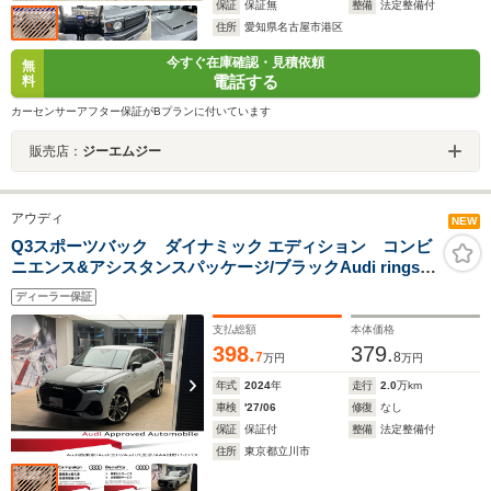
保証
保証無
整備
法定整備付
住所
愛知県名古屋市港区
今すぐ在庫確認・見積依頼
無
電話する
料
カーセンサーアフター保証がBプランに付いています
販売店：
ジーエムジー
アウディ
NEW
Q3スポーツバック ダイナミック エディション コンビ
ニエンス&アシスタンスパッケージ/ブラックAudi rings&
ブラックスタイリングパッケージ/スマートフォンインタ
ディーラー保証
ーフェイス/コントロールコード/プラスパッケージ
支払総額
本体価格
398.
379.
7
8
万円
万円
年式
2024
年
走行
2.0
万km
車検
'27/06
修復
なし
保証
保証付
整備
法定整備付
住所
東京都立川市