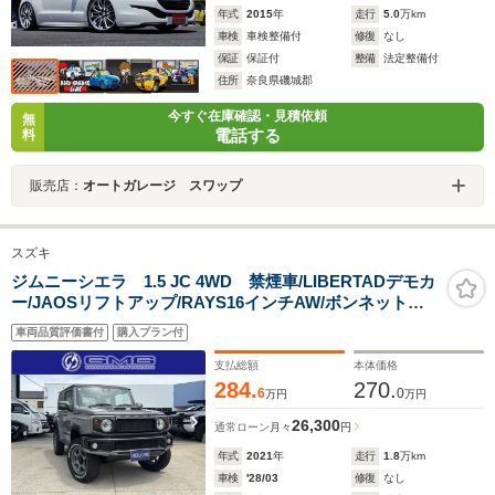
年式
2015
年
走行
5.0
万km
車検
車検整備付
修復
なし
保証
保証付
整備
法定整備付
住所
奈良県磯城郡
今すぐ在庫確認・見積依頼
無
電話する
料
販売店：
オートガレージ スワップ
スズキ
ジムニーシエラ 1.5 JC 4WD 禁煙車/LIBERTADデモカ
ー/JAOSリフトアップ/RAYS16インチAW/ボンネットカ
バー/ドアミラーカバー/フロントグリル/ブリスターフェン
車両品質評価書付
購入プラン付
ダー/フロントバンパー/リアバンパー/社外8型ナビ&TV
/ETC/シートヒーター
支払総額
本体価格
284.
270.
6
0
万円
万円
26,300
通常ローン
月々
円
年式
2021
年
走行
1.8
万km
車検
'28/03
修復
なし