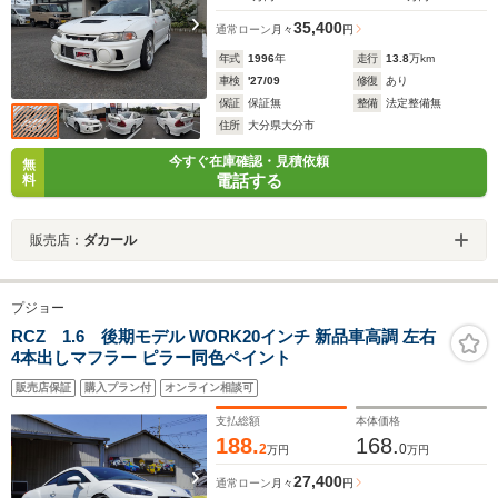
35,400
通常ローン
月々
円
年式
1996
年
走行
13.8
万km
車検
'27/09
修復
あり
保証
保証無
整備
法定整備無
住所
大分県大分市
今すぐ在庫確認・見積依頼
無
電話する
料
販売店：
ダカール
プジョー
RCZ 1.6 後期モデル WORK20インチ 新品車高調 左右
4本出しマフラー ピラー同色ペイント
販売店保証
購入プラン付
オンライン相談可
支払総額
本体価格
188.
168.
2
0
万円
万円
27,400
通常ローン
月々
円