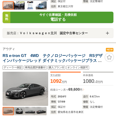
保証
保証付
整備
法定整備付
住所
東京都立川市
今すぐ在庫確認・見積依頼
無
電話する
料
販売店：
Ｖｏｌｋｓｗａｇｅｎ立川 認定中古車センター
アウディ
NEW
RS e-tron GT 4WD テクノロジーパッケージ RSデザ
インパッケージレッド ダイナミックパッケージプラス ブ
ラックスタイリング 21インチアルミ ブレーキタング
ディーラー保証
車両品質評価書付
購入プラン付
オンライン相談可
ステンカーバイド 赤ブレーキキャリパー Audiレーザ
ーライト ナビ
支払総額
本体価格
1092
1080.
0
万円
万円
69,600
残価ローン
月々
円
年式
2024
年
走行
0.6
万km
車検
'27/09
修復
なし
保証
保証付
整備
法定整備付
住所
愛知県名古屋市名東区