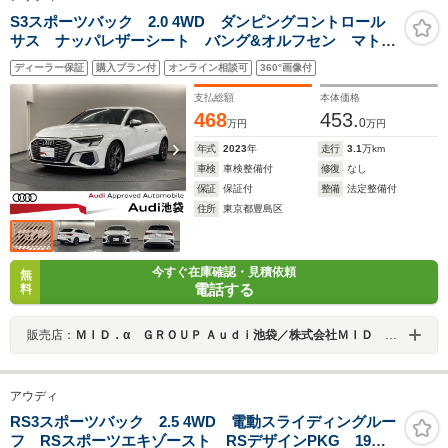
S3スポーツバック 2.0 4WD ダンピングコントロール
サス ナッパレザーシート バング&オルフセン マトリ
クスLED シートメモリー スマホワイヤレス充電
ディーラー保証
購入プラン付
オンライン相談可
360°画像付
支払総額
本体価格
468
453.
0
万円
万円
年式
2023
年
走行
3.1
万km
車検
車検整備付
修復
なし
保証
保証付
整備
法定整備付
住所
東京都豊島区
今すぐ在庫確認・見積依頼
無
電話する
料
販売店：
ＭＩＤ．α ＧＲＯＵＰ Ａｕｄｉ池袋／株式会社ＭＩＤ ＡＬＦＡ
アウディ
RS3スポーツバック 2.5 4WD 電動スライディングルー
フ RSスポーツエキゾースト RSデザインPKG 19イ