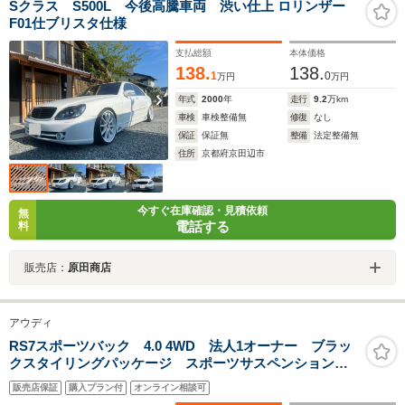
Sクラス S500L 今後高騰車両 渋い仕上 ロリンザー
F01仕ブリスタ仕様
支払総額
本体価格
138.
138.
1
0
万円
万円
年式
2000
年
走行
9.2
万km
車検
車検整備無
修復
なし
保証
保証無
整備
法定整備無
住所
京都府京田辺市
今すぐ在庫確認・見積依頼
無
電話する
料
販売店：
原田商店
アウディ
RS7スポーツバック 4.0 4WD 法人1オーナー ブラッ
クスタイリングパッケージ スポーツサスペンションプ
ラス RSスポーツエグゾースト マッサージ機能付きダ
販売店保証
購入プラン付
オンライン相談可
イヤステッチ入りバルコナレザー ベンチレーター パ