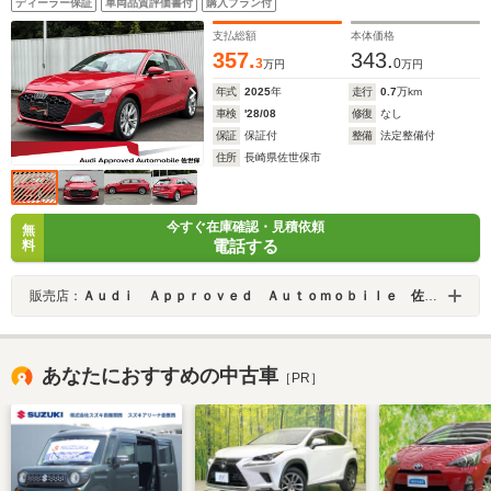
ディーラー保証
車両品質評価書付
購入プラン付
支払総額
本体価格
357.
343.
3
0
万円
万円
年式
2025
年
走行
0.7
万km
車検
'28/08
修復
なし
保証
保証付
整備
法定整備付
住所
長崎県佐世保市
今すぐ在庫確認・見積依頼
無
電話する
料
販売店：
Ａｕｄｉ Ａｐｐｒｏｖｅｄ Ａｕｔｏｍｏｂｉｌｅ 佐世保
あなたにおすすめの中古車
［PR］