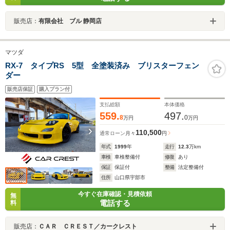
販売店：
有限会社 ブル 静岡店
マツダ
RX-7 タイプRS 5型 全塗装済み ブリスターフェン
ダー
販売店保証
購入プラン付
支払総額
本体価格
559.
497.
8
0
万円
万円
110,500
通常ローン
月々
円
年式
1999
年
走行
12.3
万km
車検
車検整備付
修復
あり
保証
保証付
整備
法定整備付
住所
山口県宇部市
今すぐ在庫確認・見積依頼
無
電話する
料
販売店：
ＣＡＲ ＣＲＥＳＴ／カークレスト