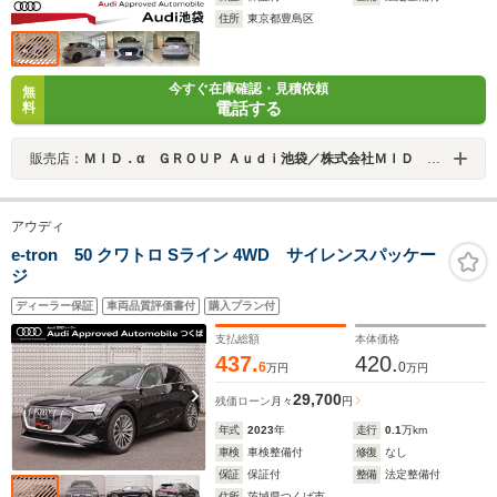
住所
東京都豊島区
今すぐ在庫確認・見積依頼
無
電話する
料
販売店：
ＭＩＤ．α ＧＲＯＵＰ Ａｕｄｉ池袋／株式会社ＭＩＤ ＡＬＦＡ
アウディ
e-tron 50 クワトロ Sライン 4WD サイレンスパッケー
ジ
ディーラー保証
車両品質評価書付
購入プラン付
支払総額
本体価格
437.
420.
6
0
万円
万円
29,700
残価ローン
月々
円
年式
2023
年
走行
0.1
万km
車検
車検整備付
修復
なし
保証
保証付
整備
法定整備付
住所
茨城県つくば市