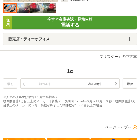
今すぐ在庫確認・見積依頼
無
電話する
料
販売店：
ティーオフィス
「ブリスター」の中古車
1
/3
最初
前の30件
次の30件
最後
※人気のクルマは平均1ヶ月で掲載終了
物件数合計1万台以上のメーカー｜算出データ期間：2024年9月～11月｜内容：物件数合計1万
台以上のメーカーのうち、掲載が終了した物件数が1,000台以上の場合
ページトップへ