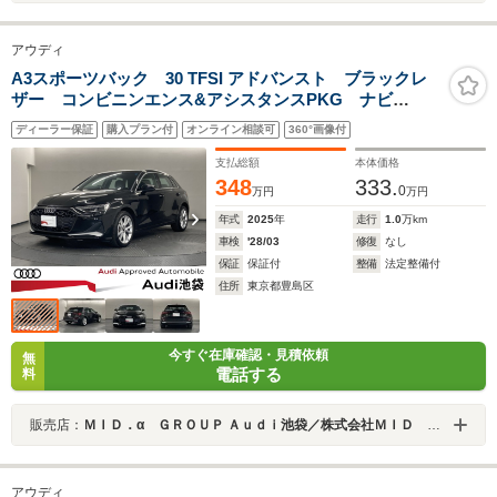
アウディ
A3スポーツバック 30 TFSI アドバンスト ブラックレ
ザー コンビニンエンス&アシスタンスPKG ナビ
PKG ラグジュアリーPKG スマホワイヤレス充電
ディーラー保証
購入プラン付
オンライン相談可
360°画像付
支払総額
本体価格
348
333.
0
万円
万円
年式
2025
年
走行
1.0
万km
車検
'28/03
修復
なし
保証
保証付
整備
法定整備付
住所
東京都豊島区
今すぐ在庫確認・見積依頼
無
電話する
料
販売店：
ＭＩＤ．α ＧＲＯＵＰ Ａｕｄｉ池袋／株式会社ＭＩＤ ＡＬＦＡ
アウディ