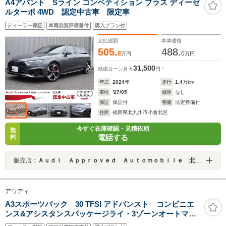
A4アバント Sライン コンペティション プラス ディーゼ
ルターボ 4WD 認定中古車 限定車
ディーラー保証
車両品質評価書付
購入プラン付
支払総額
本体価格
505.
488.
8
0
万円
万円
31,500
残価ローン
月々
円
年式
2024
年
走行
1.4
万km
車検
'27/05
修復
なし
保証
保証付
整備
法定整備付
住所
福岡県北九州市小倉北区
今すぐ在庫確認・見積依頼
無
電話する
料
販売店：
Ａｕｄｉ Ａｐｐｒｏｖｅｄ Ａｕｔｏｍｏｂｉｌｅ 北九州
アウディ
A3スポーツバック 30 TFSI アドバンスト コンビニエ
ンス&アシスタンスパッケージライ・3ゾーンオートマチ
ックエアコンディショナー・アシスタンスパッケージ