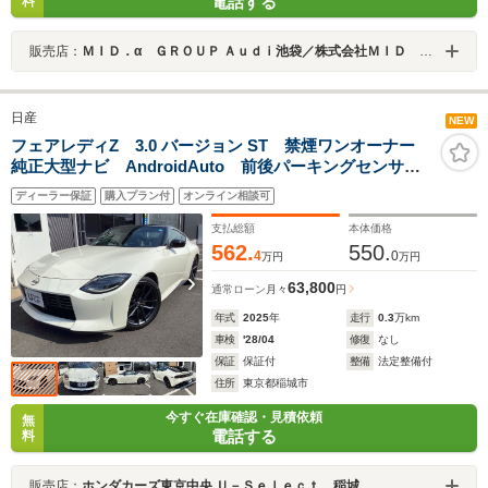
電話する
料
販売店：
ＭＩＤ．α ＧＲＯＵＰ Ａｕｄｉ池袋／株式会社ＭＩＤ ＡＬＦＡ
日産
NEW
フェアレディZ 3.0 バージョン ST 禁煙ワンオーナー
純正大型ナビ AndroidAuto 前後パーキングセンサ
ー アドバンスドドライブアシスタントディスプレィ
ディーラー保証
購入プラン付
オンライン相談可
インテリジェントクルーズコントロール ハーフレザー
シート パドルシフト
支払総額
本体価格
562.
550.
4
0
万円
万円
63,800
通常ローン
月々
円
年式
2025
年
走行
0.3
万km
車検
'28/04
修復
なし
保証
保証付
整備
法定整備付
住所
東京都稲城市
今すぐ在庫確認・見積依頼
無
電話する
料
販売店：
ホンダカーズ東京中央 Ｕ－Ｓｅｌｅｃｔ 稲城