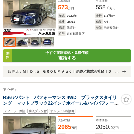
支払総額
本体価格
573
558.
0
万円
万円
年式
2023
年
走行
1.4
万km
車検
'26/12
修復
なし
保証
保証付
整備
法定整備付
住所
東京都豊島区
今すぐ在庫確認・見積依頼
無
電話する
料
販売店：
ＭＩＤ．α ＧＲＯＵＰ Ａｕｄｉ池袋／株式会社ＭＩＤ ＡＬＦＡ
アウディ
RS6アバント パフォーマンス 4WD ブラックスタイリ
ング マットブラック22インチホイール&ハイパフォーマ
ンスタイヤ ブラックダイナミカヘッドライニング RS
ディーラー保証
購入プラン付
オンライン相談可
スポーツエキゾースト カーボンデコラティブパネル
支払総額
本体価格
2065
2050.
0
万円
万円