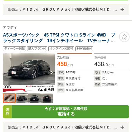
販売店：
ＭＩＤ．α ＧＲＯＵＰ Ａｕｄｉ池袋／株式会社ＭＩＤ ＡＬＦＡ
アウディ
A5スポーツバック 45 TFSI クワトロ Sライン 4WD ブ
ラックスタイリング 19インチホイール TVチューナ
ー コンフォートPKG プライバシーガラス ステアリ
ディーラー保証
購入プラン付
オンライン相談可
360°画像付
ングヒーター ワンオーナー
支払総額
本体価格
458
438.
0
万円
万円
年式
2023
年
走行
2.2
万km
車検
車検整備付
修復
なし
保証
保証付
整備
法定整備付
住所
東京都豊島区
今すぐ在庫確認・見積依頼
無
電話する
料
販売店：
ＭＩＤ．α ＧＲＯＵＰ Ａｕｄｉ池袋／株式会社ＭＩＤ ＡＬＦＡ