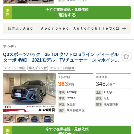
今すぐ在庫確認・見積依頼
無
電話する
料
販売店：
Ａｕｄｉ Ａｐｐｒｏｖｅｄ Ａｕｔｏｍｏｂｉｌｅつくば
アウディ
Q3スポーツバック 35 TDI クワトロ Sライン ディーゼル
ターボ 4WD 2021モデル TVチューナー スマホインタ
ーフェイス ヴァーチャルコクピット
ディーラー保証
購入プラン付
オンライン相談可
支払総額
本体価格
363
348.
0
万円
万円
年式
2020
年
走行
2.3
万km
車検
'27/10
修復
なし
保証
保証付
整備
法定整備付
住所
東京都豊島区
今すぐ在庫確認・見積依頼
無