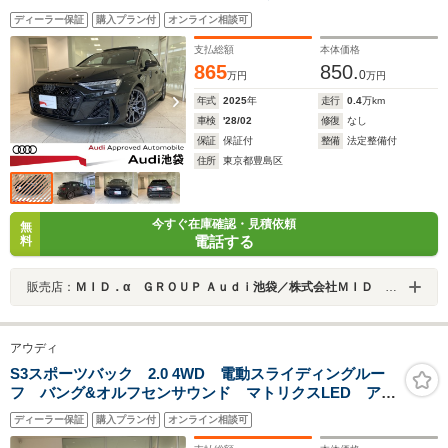
ンチホイール レッドキャリパー
ディーラー保証
購入プラン付
オンライン相談可
支払総額
本体価格
865
850.
0
万円
万円
年式
2025
年
走行
0.4
万km
車検
'28/02
修復
なし
保証
保証付
整備
法定整備付
住所
東京都豊島区
今すぐ在庫確認・見積依頼
無
電話する
料
販売店：
ＭＩＤ．α ＧＲＯＵＰ Ａｕｄｉ池袋／株式会社ＭＩＤ ＡＬＦＡ
アウディ
S3スポーツバック 2.0 4WD 電動スライディングルー
フ バング&オルフセンサウンド マトリクスLED アダ
プティブクルーズ レーンキープサイドアシスト TVチ
ディーラー保証
購入プラン付
オンライン相談可
ューナー