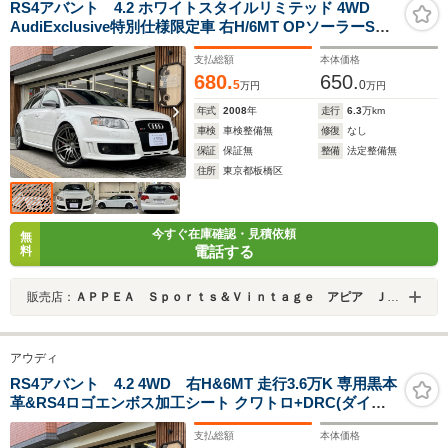
RS4アバント 4.2 ホワイトスタイルリミテッド 4WD
AudiExclusive特別仕様限定車 右H/6MT OPソーラーSR
ホワイトスタイルLTD(ホワイトFグリル&サイドモール/チ
支払総額
本体価格
タンルックドアミラー&マフラー/マットグレー19AW/ス
680.
650.
ポーツサスペンション+/RS4ロゴ黒革バケットシート)
5
0
万円
万円
年式
2008
年
走行
6.3
万km
車検
車検整備無
修復
なし
保証
保証無
整備
法定整備無
住所
東京都板橋区
今すぐ在庫確認・見積依頼
無
電話する
料
販売店：
ＡＰＰＥＡ Ｓｐｏｒｔｓ＆Ｖｉｎｔａｇｅ アピア ＪＵ適正販売店
アウディ
RS4アバント 4.2 4WD 右H&6MT 走行3.6万K 専用黒本
革&RS4ロゴエンボス加工シート クワトロ+DRC(ダイナ
ミック・ライド・コントロール)純正OPソーラーSR カー
支払総額
本体価格
ボントリム カロッツェリアナビ/TV/Bカメラ/Bluetooth接