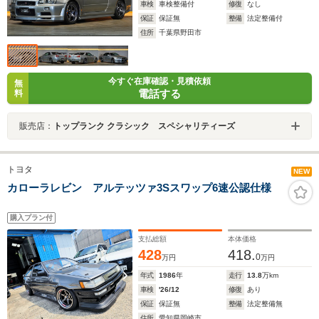
車検
車検整備付
修復
なし
保証
保証無
整備
法定整備付
住所
千葉県野田市
今すぐ在庫確認・見積依頼
無
電話する
料
販売店：
トップランク クラシック スペシャリティーズ
トヨタ
NEW
カローラレビン アルテッツァ3Sスワップ6速公認仕様
購入プラン付
支払総額
本体価格
428
418.
0
万円
万円
年式
1986
年
走行
13.8
万km
車検
'26/12
修復
あり
保証
保証無
整備
法定整備無
住所
愛知県岡崎市