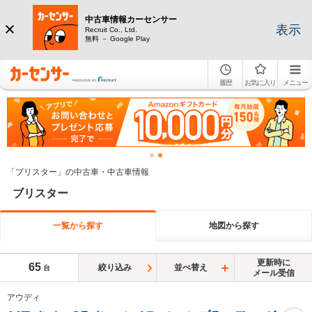
中古車情報カーセンサー
表示
Recruit Co., Ltd.
無料 － Google Play
履歴
お気に入り
メニュー
「ブリスター」の中古車・中古車情報
ブリスター
一覧から探す
地図から探す
更新時に
65
絞り込み
並べ替え
台
メール受信
アウディ