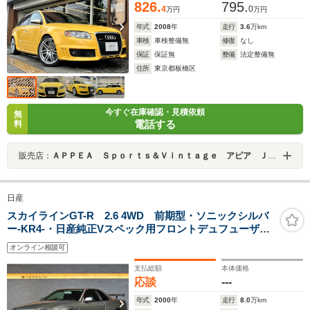
826.
795.
続 Fドラレコ
4
0
万円
万円
年式
2008
年
走行
3.6
万km
車検
車検整備無
修復
なし
保証
保証無
整備
法定整備無
住所
東京都板橋区
今すぐ在庫確認・見積依頼
無
電話する
料
販売店：
ＡＰＰＥＡ Ｓｐｏｒｔｓ＆Ｖｉｎｔａｇｅ アピア ＪＵ適正販売店
日産
スカイラインGT-R 2.6 4WD 前期型・ソニックシルバ
ー-KR4-・日産純正Vスペック用フロントデュフューザ
ー・アドバン18インチAW ・BLITZ 車高調・HKSスー
オンライン相談可
パーターボマフラー・ニスモサイドステップ・リアアン
ダースポイラー
支払総額
本体価格
応談
---
年式
2000
年
走行
8.0
万km