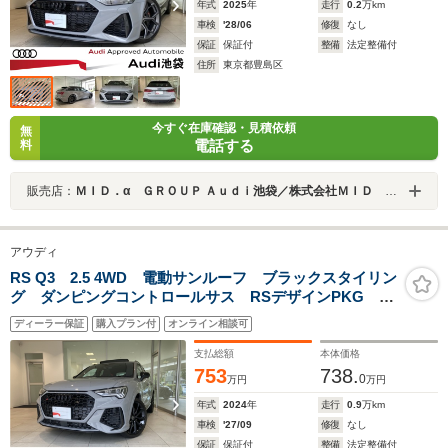
年式
2025
年
走行
0.2
万km
車検
'28/06
修復
なし
保証
保証付
整備
法定整備付
住所
東京都豊島区
今すぐ在庫確認・見積依頼
無
電話する
料
販売店：
ＭＩＤ．α ＧＲＯＵＰ Ａｕｄｉ池袋／株式会社ＭＩＤ ＡＬＦＡ
アウディ
RS Q3 2.5 4WD 電動サンルーフ ブラックスタイリン
グ ダンピングコントロールサス RSデザインPKG ハ
ニカムステッチナッパレザースポーツシート 21インチ
ディーラー保証
購入プラン付
オンライン相談可
ホイール SONOSサウンド レッドキャリパー
支払総額
本体価格
753
738.
0
万円
万円
年式
2024
年
走行
0.9
万km
車検
'27/09
修復
なし
保証
保証付
整備
法定整備付