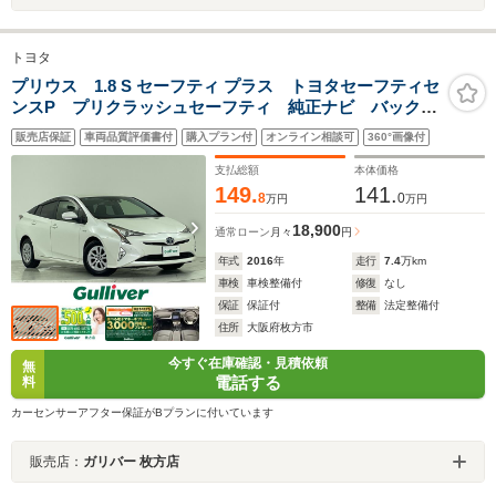
トヨタ
プリウス 1.8 S セーフティ プラス トヨタセーフティセ
ンスP プリクラッシュセーフティ 純正ナビ バックカ
メラ ヘッドアップディスプレイ LEDヘッドライト
販売店保証
車両品質評価書付
購入プラン付
オンライン相談可
360°画像付
ステアリングスイッチ ドアバイザー 電格ミラー ス
マートキー ETC
支払総額
本体価格
149.
141.
8
0
万円
万円
18,900
通常ローン
月々
円
年式
2016
年
走行
7.4
万km
車検
車検整備付
修復
なし
保証
保証付
整備
法定整備付
住所
大阪府枚方市
今すぐ在庫確認・見積依頼
無
電話する
料
カーセンサーアフター保証がBプランに付いています
販売店：
ガリバー 枚方店