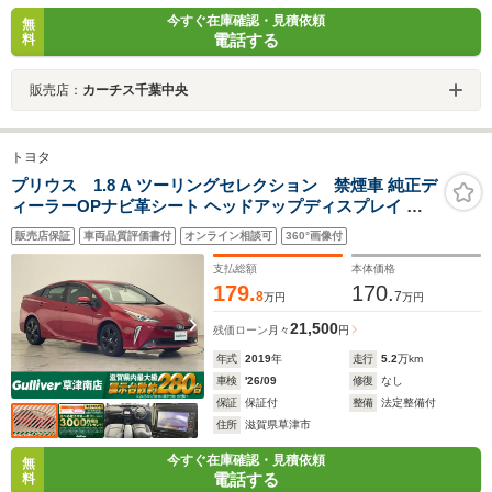
今すぐ在庫確認・見積依頼
無
電話する
料
販売店：
カーチス千葉中央
トヨタ
プリウス 1.8 A ツーリングセレクション 禁煙車 純正デ
ィーラーOPナビ革シート ヘッドアップディスプレイ プ
リクラッシュセーフティー コーナーセンサー パーキング
販売店保証
車両品質評価書付
オンライン相談可
360°画像付
サポートブレーキ ドライブレコーダー シートヒーター
Bluetooth ワンセグ CD DVD
支払総額
本体価格
179.
170.
8
7
万円
万円
21,500
残価ローン
月々
円
年式
2019
年
走行
5.2
万km
車検
'26/09
修復
なし
保証
保証付
整備
法定整備付
住所
滋賀県草津市
今すぐ在庫確認・見積依頼
無
電話する
料