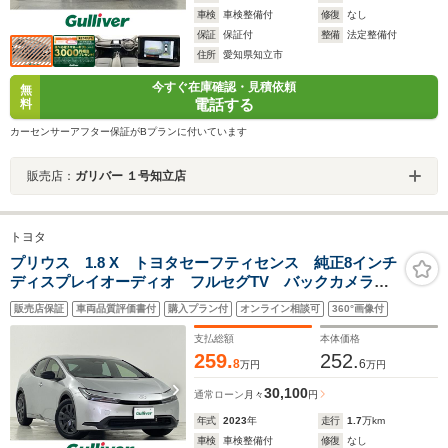
車検
車検整備付
修復
なし
保証
保証付
整備
法定整備付
住所
愛知県知立市
今すぐ在庫確認・見積依頼
無
電話する
料
カーセンサーアフター保証がBプランに付いています
販売店：
ガリバー １号知立店
トヨタ
プリウス 1.8 X トヨタセーフティセンス 純正8インチ
ディスプレイオーディオ フルセグTV バックカメラ
LEDオートライト ブラインドスポットモニター パー
販売店保証
車両品質評価書付
購入プラン付
オンライン相談可
360°画像付
キングサポートブレーキ クリアランスソナー スマー
トキー
支払総額
本体価格
259.
252.
8
6
万円
万円
30,100
通常ローン
月々
円
年式
2023
年
走行
1.7
万km
車検
車検整備付
修復
なし