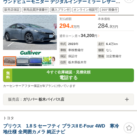
ウンドビューモニター デジタルインナーミラー レザーシ
ート シートヒーター シートクーラー 運転席パワーシート
販売店保証
車両品質評価書付
購入プラン付
オンライン相談可
360°画像付
追従式クルーズコントロール 電動バックドア ETC2.0
支払総額
本体価格
294.
284.
8
9
万円
万円
34,200
通常ローン
月々
円
年式
2023
年
走行
6.4
万km
車検
車検整備付
修復
なし
保証
保証付
整備
法定整備付
住所
栃木県栃木市
今すぐ在庫確認・見積依頼
無
電話する
料
カーセンサーアフター保証がBプランに付いています
販売店：
ガリバー 栃木バイパス店
トヨタ
プリウス 1.8 S セーフティ プラスII E-Four 4WD 寒冷
地仕様 全周囲カメラ 純正ナビ