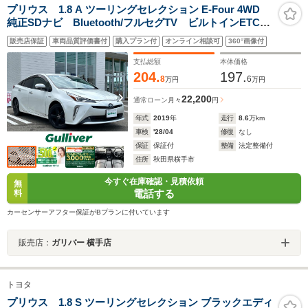
プリウス 1.8 A ツーリングセレクション E-Four 4WD
純正SDナビ Bluetooth/フルセグTV ビルトインETC
バックカメラ レーダークルーズコントロール 前後コ
販売店保証
車両品質評価書付
購入プラン付
オンライン相談可
360°画像付
ーナーセンサー ブラインドスポットモニター プリク
ラッシュセーフティシステム
支払総額
本体価格
204.
197.
8
6
万円
万円
22,200
通常ローン
月々
円
年式
2019
年
走行
8.6
万km
車検
'28/04
修復
なし
保証
保証付
整備
法定整備付
住所
秋田県横手市
今すぐ在庫確認・見積依頼
無
電話する
料
カーセンサーアフター保証がBプランに付いています
販売店：
ガリバー 横手店
トヨタ
プリウス 1.8 S ツーリングセレクション ブラックエディ