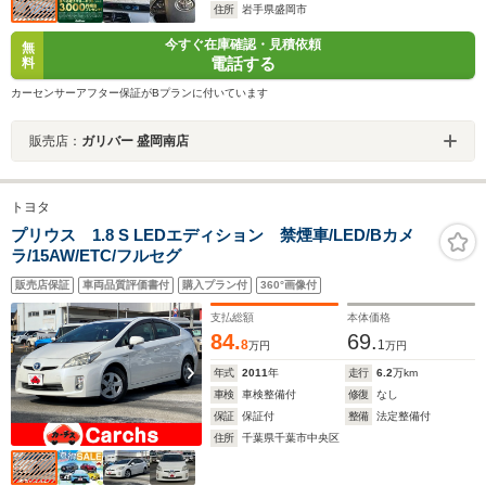
住所
岩手県盛岡市
今すぐ在庫確認・見積依頼
無
電話する
料
カーセンサーアフター保証がBプランに付いています
販売店：
ガリバー 盛岡南店
トヨタ
プリウス 1.8 S LEDエディション 禁煙車/LED/Bカメ
ラ/15AW/ETC/フルセグ
販売店保証
車両品質評価書付
購入プラン付
360°画像付
支払総額
本体価格
84.
69.
8
1
万円
万円
年式
2011
年
走行
6.2
万km
車検
車検整備付
修復
なし
保証
保証付
整備
法定整備付
住所
千葉県千葉市中央区