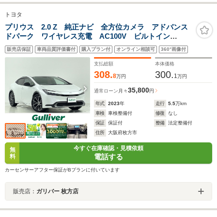
トヨタ
プリウス 2.0 Z 純正ナビ 全方位カメラ アドバンス
ドパーク ワイヤレス充電 AC100V ビルトイン
ETC2.0 アダプティブクルーズコントロール BSM デ
販売店保証
車両品質評価書付
購入プラン付
オンライン相談可
360°画像付
ジタルインナーミラー シートヒーター ベンチレーシ
ョン
支払総額
本体価格
308.
300.
8
1
万円
万円
35,800
通常ローン
月々
円
年式
2023
年
走行
5.5
万km
車検
車検整備付
修復
なし
保証
保証付
整備
法定整備付
住所
大阪府枚方市
今すぐ在庫確認・見積依頼
無
電話する
料
カーセンサーアフター保証がBプランに付いています
販売店：
ガリバー 枚方店