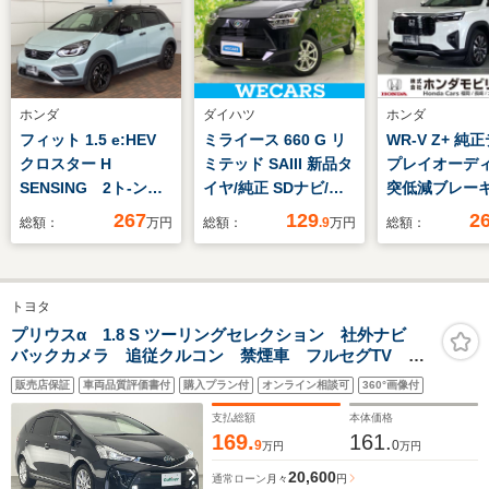
ホンダ
ダイハツ
ホンダ
フィット 1.5 e:HEV
ミライース 660 G リ
WR-V Z+ 純
クロスター H
ミテッド SAIII 新品タ
プレイオーデ
SENSING 2ト-ン
イヤ/純正 SDナビ/ス
突低減ブレー
新車保証 試乗車 ワ
マートアシスト(トヨ
カメラ 本革
267
129
2
総額：
万円
総額：
.9
万円
総額：
ンオ-ナ- 純正ナビ
タ・ダイハツ)/シート
LEDヘッド 純
TV Rカメラ BTオ-
ヒーター 前席/車線逸
インチアルミ
ディオ ドラレコ
脱防止支援システム/
ル ETC
トヨタ
ETC LEDライト
ヘッドランプ
VSA クルコン アル
LED/Bluetooth接
プリウスα 1.8 S ツーリングセレクション 社外ナビ
バックカメラ 追従クルコン 禁煙車 フルセグTV
ミ スマ-トキ- 盗難
続/ETC/EBD付ABS
DVD ドラレコ LEDオートライト フォグ オートハ
防止装置 整備記録簿
販売店保証
車両品質評価書付
購入プラン付
オンライン相談可
360°画像付
イビーム 衝突軽減 車線逸脱 コーナーセンサー 純
正フロアマット ETC ドアバイザー
支払総額
本体価格
169.
161.
9
0
万円
万円
20,600
通常ローン
月々
円