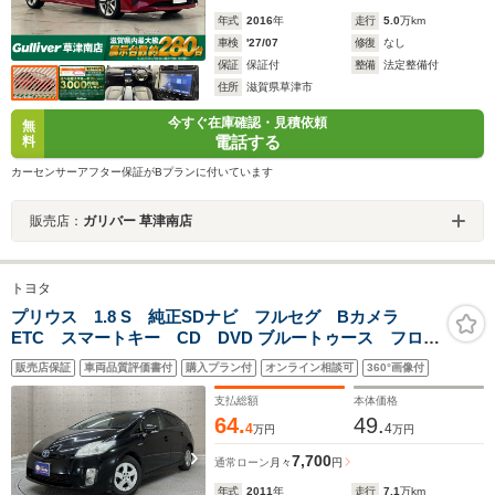
年式
2016
年
走行
5.0
万km
車検
'27/07
修復
なし
保証
保証付
整備
法定整備付
住所
滋賀県草津市
今すぐ在庫確認・見積依頼
無
電話する
料
カーセンサーアフター保証がBプランに付いています
販売店：
ガリバー 草津南店
トヨタ
プリウス 1.8 S 純正SDナビ フルセグ Bカメラ
ETC スマートキー CD DVD ブルートゥース フロン
トドラレコ
販売店保証
車両品質評価書付
購入プラン付
オンライン相談可
360°画像付
支払総額
本体価格
64.
49.
4
4
万円
万円
7,700
通常ローン
月々
円
年式
2011
年
走行
7.1
万km