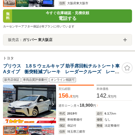
住所
大阪府東大阪市
今すぐ在庫確認・見積依頼
無
電話する
料
カーセンサーアフター保証がBプランに付いています
販売店：
ガリバー 東大阪店
トヨタ
プリウス 1.8 S ウェルキャブ 助手席回転チルトシート車
Aタイプ 衝突軽減ブレーキ レーダークルーズ レーン
アシスト ナビ フルセグ Bluetoothオーディオ バッ
販売店保証
車両品質評価書付
オンライン相談可
クカメラ スマートキー ETC2.0 フロントドライブ
レコーダー LEDライト
支払総額
本体価格
156.
142.
8
9
万円
万円
18,900
通常ローン
月々
円
年式
2019
年
走行
6.1
万km
車検
車検整備付
修復
なし
保証
保証付
整備
法定整備付
住所
埼玉県三郷市