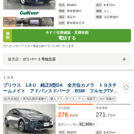
年式
2018
年
走行
6.9
万km
車検
車検整備付
修復
なし
保証
保証付
整備
法定整備付
住所
愛知県知立市
今すぐ在庫確認・見積依頼
無
電話する
料
カーセンサーアフター保証がBプランに付いています
販売店：
ガリバー １号知立店
トヨタ
プリウス 1.8 U 純正8型DA 全方位カメラ トヨタチ
ームメイト アドバンスドパーク BSM フルセグTV
USB ETC 追従クルコン 衝突軽減 車線逸脱 コー
販売店保証
車両品質評価書付
購入プラン付
オンライン相談可
360°画像付
ナーセンサー LEDオートライト AC100V 禁煙車
支払総額
本体価格
278.
271.
9
7
万円
万円
32,300
通常ローン
月々
円
年式
2023
年
走行
0.6
万km