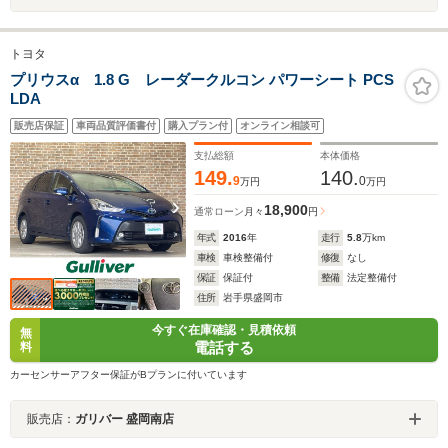
トヨタ
プリウスα 1.8 G レーダークルコン パワーシート PCS
LDA
販売店保証
車両品質評価書付
購入プラン付
オンライン相談可
支払総額
本体価格
149.
140.
9
0
万円
万円
18,900
通常ローン
月々
円
年式
2016
年
走行
5.8
万km
車検
車検整備付
修復
なし
保証
保証付
整備
法定整備付
住所
岩手県盛岡市
今すぐ在庫確認・見積依頼
無
電話する
料
カーセンサーアフター保証がBプランに付いています
販売店：
ガリバー 盛岡南店