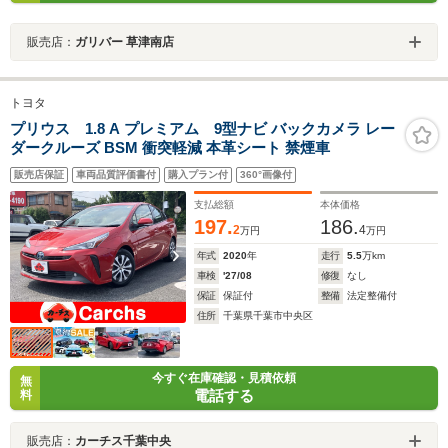
販売店：
ガリバー 草津南店
トヨタ
プリウス 1.8 A プレミアム 9型ナビ バックカメラ レー
ダークルーズ BSM 衝突軽減 本革シート 禁煙車
販売店保証
車両品質評価書付
購入プラン付
360°画像付
支払総額
本体価格
197.
186.
2
4
万円
万円
年式
2020
年
走行
5.5
万km
車検
'27/08
修復
なし
保証
保証付
整備
法定整備付
住所
千葉県千葉市中央区
今すぐ在庫確認・見積依頼
無
電話する
料
販売店：
カーチス千葉中央