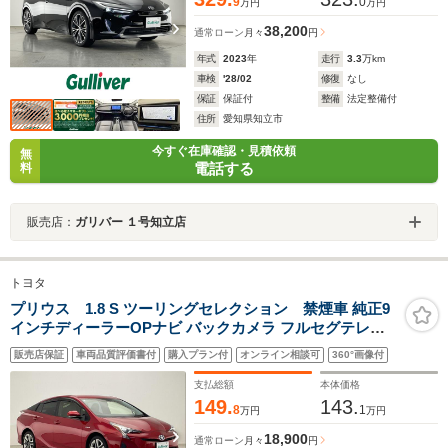
9
0
万円
万円
38,200
通常ローン
月々
円
年式
2023
年
走行
3.3
万km
車検
'28/02
修復
なし
保証
保証付
整備
法定整備付
住所
愛知県知立市
今すぐ在庫確認・見積依頼
無
電話する
料
販売店：
ガリバー １号知立店
トヨタ
プリウス 1.8 S ツーリングセレクション 禁煙車 純正9
インチディーラーOPナビ バックカメラ フルセグテレビ
レザーシート シートヒーター ステアリングリモコン 革ス
販売店保証
車両品質評価書付
購入プラン付
オンライン相談可
360°画像付
テアリング プッシュスタート スマートキー ETC フロア
マット 純正アルミホイール
支払総額
本体価格
149.
143.
8
1
万円
万円
18,900
通常ローン
月々
円