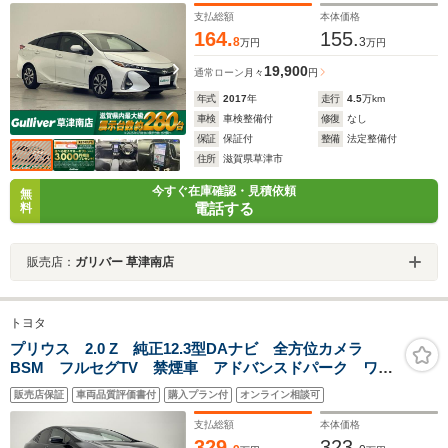
ロール ビルトインETC2.0 シートヒーター ステアリング
支払総額
本体価格
ヒーター
164.
155.
8
3
万円
万円
19,900
通常ローン
月々
円
年式
2017
年
走行
4.5
万km
車検
車検整備付
修復
なし
保証
保証付
整備
法定整備付
住所
滋賀県草津市
今すぐ在庫確認・見積依頼
無
電話する
料
販売店：
ガリバー 草津南店
トヨタ
プリウス 2.0 Z 純正12.3型DAナビ 全方位カメラ
BSM フルセグTV 禁煙車 アドバンスドパーク ワイ
ヤレス充電 追従クルコン ETC2.0 AC100V 衝突軽
販売店保証
車両品質評価書付
購入プラン付
オンライン相談可
減 車線逸脱 LEDオートライト 電動リアゲート
支払総額
本体価格
329.
323.