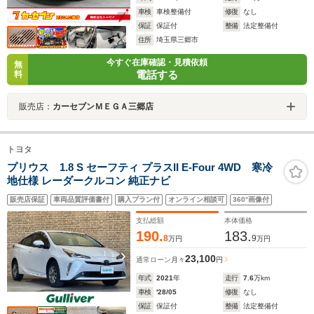
車検
車検整備付
修復
なし
保証
保証付
整備
法定整備付
住所
埼玉県三郷市
今すぐ在庫確認・見積依頼
無
電話する
料
販売店：
カーセブンＭＥＧＡ三郷店
トヨタ
プリウス 1.8 S セーフティ プラスII E-Four 4WD 寒冷
地仕様 レーダークルコン 純正ナビ
販売店保証
車両品質評価書付
購入プラン付
オンライン相談可
360°画像付
支払総額
本体価格
190.
183.
8
9
万円
万円
23,100
通常ローン
月々
円
年式
2021
年
走行
7.6
万km
車検
'28/05
修復
なし
保証
保証付
整備
法定整備付