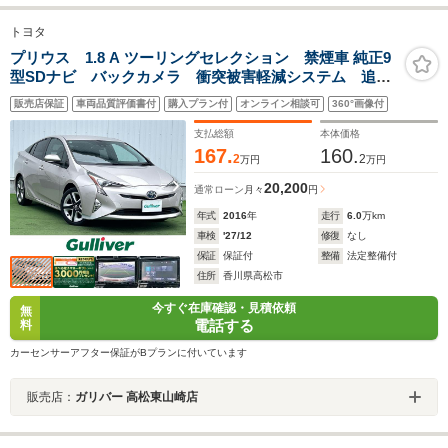
トヨタ
プリウス 1.8 A ツーリングセレクション 禁煙車 純正9
型SDナビ バックカメラ 衝突被害軽減システム 追従
式クルーズコントロール HUD BSM 運転支援 横滑
販売店保証
車両品質評価書付
購入プラン付
オンライン相談可
360°画像付
り防止装置 合皮シート シートヒーター 純正17イン
チアルミホイール ドラレコ
支払総額
本体価格
167.
160.
2
2
万円
万円
20,200
通常ローン
月々
円
年式
2016
年
走行
6.0
万km
車検
'27/12
修復
なし
保証
保証付
整備
法定整備付
住所
香川県高松市
今すぐ在庫確認・見積依頼
無
電話する
料
カーセンサーアフター保証がBプランに付いています
販売店：
ガリバー 高松東山崎店