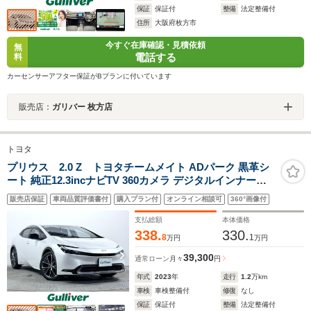
保証
保証付
整備
法定整備付
住所
大阪府枚方市
今すぐ在庫確認・見積依頼
無
電話する
料
カーセンサーアフター保証がBプランに付いています
販売店：
ガリバー 枚方店
トヨタ
プリウス 2.0 Z トヨタチームメイト ADパーク 黒革シ
ート 純正12.3incナビTV 360カメラ デジタルインナーミ
ラー パワーシート/ヒーター/エアコン 電動リアゲート レ
販売店保証
車両品質評価書付
購入プラン付
オンライン相談可
360°画像付
ーダークルコン 衝突軽減ブレーキ レーンアシスト BSM
支払総額
本体価格
338.
330.
8
1
万円
万円
39,300
通常ローン
月々
円
年式
2023
年
走行
1.2
万km
車検
車検整備付
修復
なし
保証
保証付
整備
法定整備付