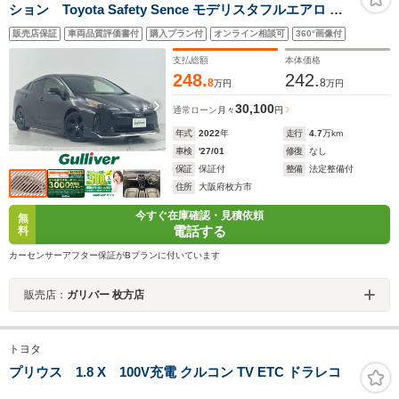
ション Toyota Safety Sence モデリスタフルエアロ 純
正8インチディスプレイオーディオ Bluetooth 合皮シート
販売店保証
車両品質評価書付
購入プラン付
オンライン相談可
360°画像付
全方位カメラ シートヒーター LEDオートライト フォグラ
ンプ ビルトインETC レーダークルーズコントロール
支払総額
本体価格
248.
242.
8
8
万円
万円
30,100
通常ローン
月々
円
年式
2022
年
走行
4.7
万km
車検
'27/01
修復
なし
保証
保証付
整備
法定整備付
住所
大阪府枚方市
今すぐ在庫確認・見積依頼
無
電話する
料
カーセンサーアフター保証がBプランに付いています
販売店：
ガリバー 枚方店
トヨタ
プリウス 1.8 X 100V充電 クルコン TV ETC ドラレコ