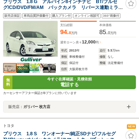
プリウス 1.8 G アルパイン8インチナビ BT/フルセ
グ/CD/DVD/FM/AM バックカメラ リバース連動ミラ
ー ビルトインETC ステアリングスイッチ クルコ
販売店保証
車両品質評価書付
購入プラン付
オンライン相談可
360°画像付
ン フロントモデリスタ 革巻ステアリング ETC
支払総額
本体価格
94.
85.
8
0
万円
万円
12,000
通常ローン
月々
円
年式
2013
年
走行
5.5
万km
車検
車検整備付
修復
なし
保証
保証付
整備
法定整備付
住所
大阪府枚方市
今すぐ在庫確認・見積依頼
無
電話する
料
カーセンサーアフター保証がBプランに付いています
販売店：
ガリバー 枚方店
トヨタ
NEW
プリウス 1.8 S ワンオーナー/純正SDナビ/フルセグ