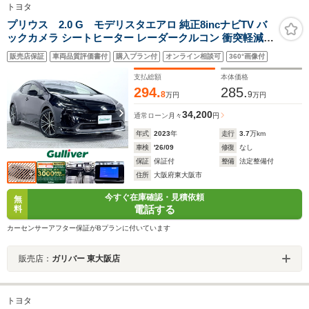
トヨタ
プリウス 2.0 G モデリスタエアロ 純正8incナビTV バ
ックカメラ シートヒーター レーダークルコン 衝突軽減ブ
レーキ レーンアシスト BSM オートライト LEDヘッドラ
販売店保証
車両品質評価書付
購入プラン付
オンライン相談可
360°画像付
イト スマートキー プッシュスタート
支払総額
本体価格
294.
285.
8
9
万円
万円
34,200
通常ローン
月々
円
年式
2023
年
走行
3.7
万km
車検
'26/09
修復
なし
保証
保証付
整備
法定整備付
住所
大阪府東大阪市
今すぐ在庫確認・見積依頼
無
電話する
料
カーセンサーアフター保証がBプランに付いています
販売店：
ガリバー 東大阪店
トヨタ