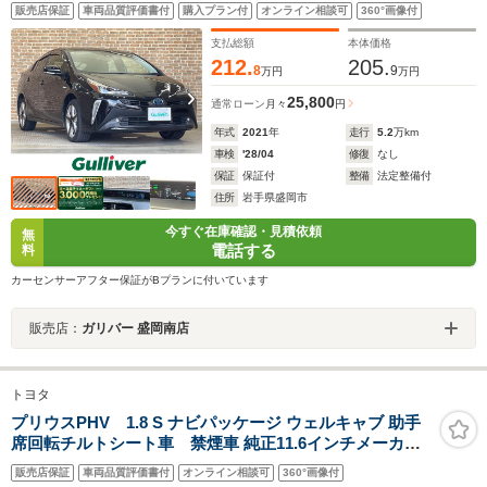
販売店保証
車両品質評価書付
購入プラン付
オンライン相談可
360°画像付
支払総額
本体価格
212.
205.
8
9
万円
万円
25,800
通常ローン
月々
円
年式
2021
年
走行
5.2
万km
車検
'28/04
修復
なし
保証
保証付
整備
法定整備付
住所
岩手県盛岡市
今すぐ在庫確認・見積依頼
無
電話する
料
カーセンサーアフター保証がBプランに付いています
販売店：
ガリバー 盛岡南店
トヨタ
プリウスPHV 1.8 S ナビパッケージ ウェルキャブ 助手
席回転チルトシート車 禁煙車 純正11.6インチメーカー
OPナビ トヨタセーフティーセンス レーンディーパチャ
販売店保証
車両品質評価書付
オンライン相談可
360°画像付
ーアラート プリクラッシュセーフティー クルーズコント