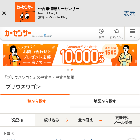
中古車情報カーセンサー
表示
Recruit Co., Ltd.
無料 － Google Play
履歴
お気に入り
メニュー
「プリウスワゴン」の中古車・中古車情報
プリウスワゴン
一覧から探す
地図から探す
更新時に
323
絞り込み
並べ替え
台
メール受信
トヨタ