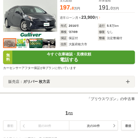
イ クリアランスソナー ETC
支払総額
本体価格
197.
191.
8
0
万円
万円
23,900
通常ローン
月々
円
年式
2016
年
走行
5.5
万km
車検
'27/09
修復
なし
保証
保証付
整備
法定整備付
住所
大阪府枚方市
今すぐ在庫確認・見積依頼
無
電話する
料
カーセンサーアフター保証がBプランに付いています
販売店：
ガリバー 枚方店
「プリウスワゴン」の中古車
1
/11
最初
前の30件
次の30件
最後