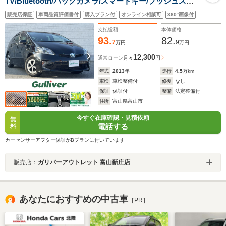
TV/Bluetooth/バックカメラ/スマートキー/プッシュスタ
ート/純正AW15インチ/ステアリングスイッチ/オートライ
販売店保証
車両品質評価書付
購入プラン付
オンライン相談可
360°画像付
ト/ETC/スペアキー1本/禁煙
支払総額
本体価格
93.
82.
7
9
万円
万円
12,300
通常ローン
月々
円
年式
2013
年
走行
4.5
万km
車検
車検整備付
修復
なし
保証
保証付
整備
法定整備付
住所
富山県富山市
今すぐ在庫確認・見積依頼
無
電話する
料
カーセンサーアフター保証がBプランに付いています
販売店：
ガリバーアウトレット 富山新庄店
あなたにおすすめの中古車
［PR］