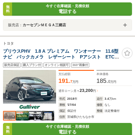
今すぐ在庫確認・見積依頼
無
電話する
料
販売店：
カーセブンＭＥＧＡ三郷店
トヨタ
プリウスPHV 1.8 A プレミアム ワンオーナー 11.6型
ナビ バックカメラ レザーシート Pアシスト ETC
HUD クルコン PCS LDA 電動シート シートヒー
販売店保証
購入プラン付
オンライン相談可
360°画像付
ター ステアヒーター USB BT BSM AHB LED
ライト
支払総額
本体価格
191.
185.
7
0
万円
万円
23,200
通常ローン
月々
円
年式
2018
年
走行
3.4
万km
車検
'27/04
修復
なし
保証
保証付
整備
法定整備付
住所
茨城県ひたちなか市
今すぐ在庫確認・見積依頼
無
電話する
料