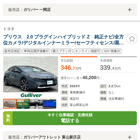
販売店：
ガリバー 一関店
トヨタ
プリウス 2.0 プラグインハイブリッド Z 純正ナビ/全方
位カメラ/デジタルインナーミラー/セーフティセンス/黒革
シート/シートヒーター/シートクーラー/ステアリングヒー
販売店保証
車両品質評価書付
購入プラン付
オンライン相談可
360°画像付
ター/RCTA/BSM/ワイヤレス充電/ETC2.0/Pバックド
ア/LED
支払総額
本体価格
346.
339.
7
4
万円
万円
40,200
通常ローン
月々
円
年式
2023
年
走行
3.2
万km
車検
車検整備付
修復
なし
保証
保証付
整備
法定整備付
住所
富山県富山市
今すぐ在庫確認・見積依頼
無
電話する
料
販売店：
ガリバーアウトレット 富山新庄店