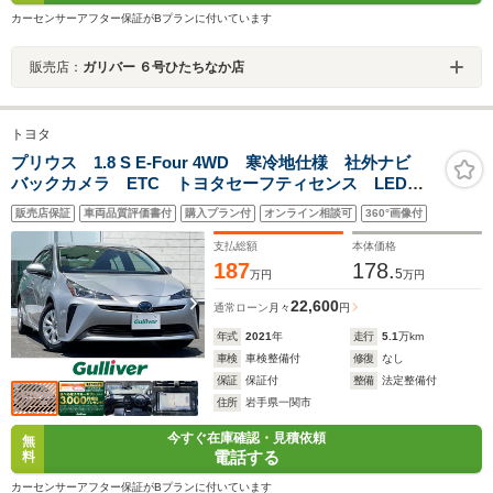
カーセンサーアフター保証がBプランに付いています
販売店：
ガリバー ６号ひたちなか店
トヨタ
プリウス 1.8 S E-Four 4WD 寒冷地仕様 社外ナビ
バックカメラ ETC トヨタセーフティセンス LEDヘ
ッドライト AC100V電源 コーナーセンサー 純正アル
販売店保証
車両品質評価書付
購入プラン付
オンライン相談可
360°画像付
ミホイール 純正フロアマット 純正トノカバー 車両
取説 冬タイヤ積込
支払総額
本体価格
187
178.
5
万円
万円
22,600
通常ローン
月々
円
年式
2021
年
走行
5.1
万km
車検
車検整備付
修復
なし
保証
保証付
整備
法定整備付
住所
岩手県一関市
今すぐ在庫確認・見積依頼
無
電話する
料
カーセンサーアフター保証がBプランに付いています