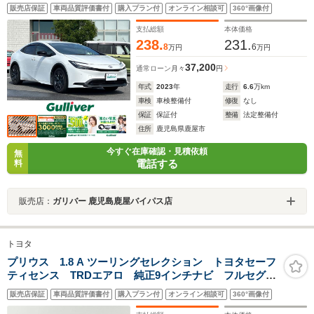
販売店保証
車両品質評価書付
購入プラン付
オンライン相談可
360°画像付
支払総額
本体価格
238.
231.
8
6
万円
万円
37,200
通常ローン
月々
円
年式
2023
年
走行
6.6
万km
車検
車検整備付
修復
なし
保証
保証付
整備
法定整備付
住所
鹿児島県鹿屋市
今すぐ在庫確認・見積依頼
無
電話する
料
販売店：
ガリバー 鹿児島鹿屋バイパス店
トヨタ
プリウス 1.8 A ツーリングセレクション トヨタセーフ
ティセンス TRDエアロ 純正9インチナビ フルセグ
TV バックカメラLEDオートライト レザーシート ブ
販売店保証
車両品質評価書付
購入プラン付
オンライン相談可
360°画像付
ラインドスポットモニター ヘッドアップディスプレ