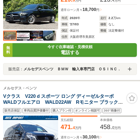
9
4
万円
万円
18,700
通常ローン
月々
円
年式
2020
年
走行
2.2
万km
車検
'27/03
修復
なし
保証
保証付
整備
法定整備付
住所
大阪府堺市美原区
今すぐ在庫確認・見積依頼
無
電話する
料
販売店：
メルセデスベンツ ＢＭＷ 輸入車専門店 ＯＳＩＮＣ．
メルセデス・ベンツ
Vクラス V220 d スポーツ ロング ディーゼルターボ
WALDフルエアロ WALD22AW Rモニター ブラックア
ウト ローダウン青キャリパー 大型センターコンソール
販売店保証
車両品質評価書付
購入プラン付
オンライン相談可
360°画像付
RSP パノラマSR 黒革 ルーフレール 純正ナビ 360°カメラ
シートヒーター Burmester LED 禁煙 正規D車
支払総額
本体価格
471.
458.
4
0
万円
万円
30,100
通常ローン
月々
円