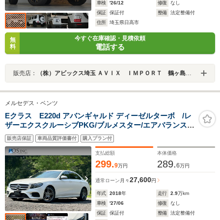
車検
'26/12
修復
なし
保証
保証付
整備
法定整備付
住所
埼玉県日高市
今すぐ在庫確認・見積依頼
無
電話する
料
販売店：
（株）アビックス埼玉 ＡＶＩＸ ＩＭＰＯＲＴ 鶴ヶ島インター店
メルセデス・ベンツ
Eクラス E220d アバンギャルド ディーゼルターボ /レ
ザーエクスクルーシブPKG/ブルメスター/エアバランス
PKG/全周囲カメラ/パワートランク/黒革/前席パワーシー
販売店保証
車両品質評価書付
購入プラン付
ト・シートメモリー/全席シートヒーター/アンビエントラ
イト/ETC/純正AW
支払総額
本体価格
299.
289.
9
6
万円
万円
27,600
通常ローン
月々
円
年式
2018
年
走行
2.9
万km
車検
'27/06
修復
なし
保証
保証付
整備
法定整備付