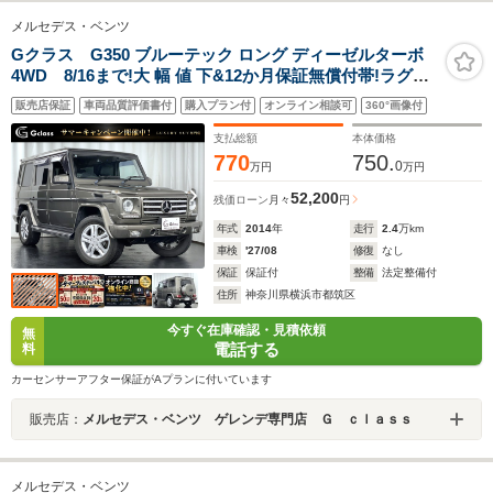
メルセデス・ベンツ
Gクラス G350 ブルーテック ロング ディーゼルターボ
4WD 8/16まで!大 幅 値 下&12か月保証無償付帯!ラグジ
ュアリーパッケージ ワンオーナー 人 気インジウムグレー
販売店保証
車両品質評価書付
購入プラン付
オンライン相談可
360°画像付
ナローフェンダー全幅181cm スチールバンパー ハーマ
ンカードンオーディオ 全席シートヒーター
支払総額
本体価格
770
750.
0
万円
万円
52,200
残価ローン
月々
円
年式
2014
年
走行
2.4
万km
車検
'27/08
修復
なし
保証
保証付
整備
法定整備付
住所
神奈川県横浜市都筑区
今すぐ在庫確認・見積依頼
無
電話する
料
カーセンサーアフター保証がAプランに付いています
販売店：
メルセデス・ベンツ ゲレンデ専門店 Ｇ ｃｌａｓｓ
メルセデス・ベンツ