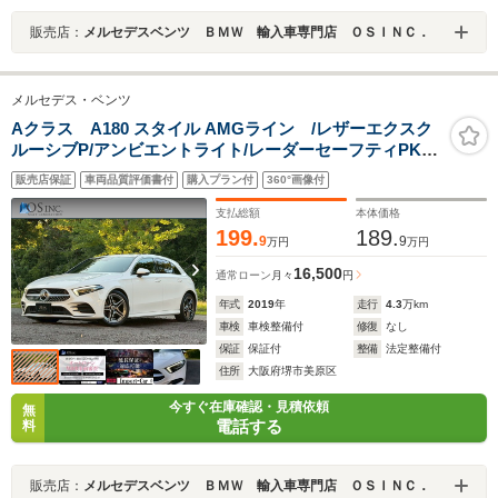
販売店：
メルセデスベンツ ＢＭＷ 輸入車専門店 ＯＳＩＮＣ．
メルセデス・ベンツ
Aクラス A180 スタイル AMGライン /レザーエクスク
ルーシブP/アンビエントライト/レーダーセーフティPKG/
パワーシート・ヒーター・メモリー/バックカメラ/純正ナ
販売店保証
車両品質評価書付
購入プラン付
360°画像付
ビ/フルセグTV/Bluetooth/ETC/純正AW
支払総額
本体価格
199.
189.
9
9
万円
万円
16,500
通常ローン
月々
円
年式
2019
年
走行
4.3
万km
車検
車検整備付
修復
なし
保証
保証付
整備
法定整備付
住所
大阪府堺市美原区
今すぐ在庫確認・見積依頼
無
電話する
料
販売店：
メルセデスベンツ ＢＭＷ 輸入車専門店 ＯＳＩＮＣ．