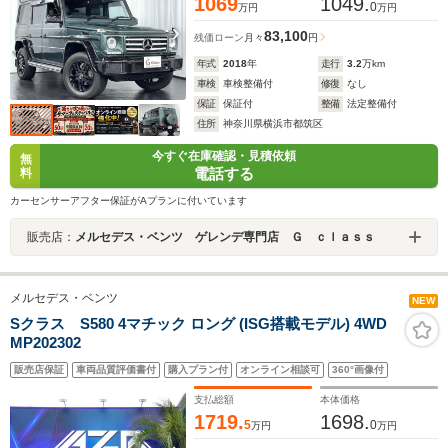
1069
1049.
0
万円
万円
83,100
残価ローン
月々
円
年式
2018
年
走行
3.2
万km
車検
車検整備付
修復
なし
保証
保証付
整備
法定整備付
住所
神奈川県横浜市都筑区
今すぐ在庫確認・見積依頼
無
電話する
料
カーセンサーアフター保証がAプランに付いています
販売店：
メルセデス・ベンツ ゲレンデ専門店 Ｇ ｃｌａｓｓ
メルセデス・ベンツ
NEW
Sクラス S580 4マチック ロング (ISG搭載モデル) 4WD
MP202302
販売店保証
車両品質評価書付
購入プラン付
オンライン相談可
360°画像付
支払総額
本体価格
1719.
1698.
5
0
万円
万円