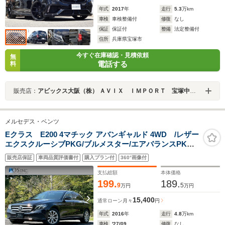
年式
2017
年
走行
5.3
万km
車検
車検整備付
修復
なし
保証
保証付
整備
法定整備付
住所
兵庫県宝塚市
今すぐ在庫確認・見積依頼
無
電話する
料
販売店：
アビックス大阪（株） ＡＶＩＸ ＩＭＰＯＲＴ 宝塚中山寺店
メルセデス・ベンツ
Eクラス E200 4マチック アバンギャルド 4WD /レザー
エクスクルーシブPKG/ブルメスター/エアバランスPKG/
全周囲カメラ/パワートランク/黒革/前席パワーシート・シ
販売店保証
車両品質評価書付
購入プラン付
360°画像付
ートメモリー/全席シートヒーター/アンビエントライ
ト/ETC/純正AW
支払総額
本体価格
199.
189.
9
5
万円
万円
15,400
通常ローン
月々
円
年式
2016
年
走行
4.8
万km
車検
'27/09
修復
なし