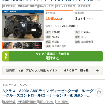
クアウトカスタム アダプティブダンピングS ガラスSR グ
販売店保証
車両品質評価書付
購入プラン付
オンライン相談可
360°画像付
レー革 RSP 純正HDDナビ地デジ360°カメラ ブルメスタ
ー AMG20AW(黒塗装) 禁煙 1オーナー 新車保証
支払総額
本体価格
1585.
1574.
6
5
万円
万円
216,300
通常ローン
月々
円
年式
2024
年
走行
2.9
万km
車検
'27/05
修復
なし
保証
保証付
整備
法定整備付
住所
埼玉県日高市
今すぐ在庫確認・見積依頼
無
電話する
料
販売店：
（株）アビックス埼玉 ＡＶＩＸ ＩＭＰＯＲＴ 鶴ヶ島インター店
メルセデス・ベンツ
Aクラス A200d AMGライン ディーゼルターボ /レーダ
ークルーズコントロール/コーナーセンサー/BSM/シート
ヒーター/パワーシート/シートメモリ/ETC/Bluetooth/バ
販売店保証
車両品質評価書付
購入プラン付
360°画像付
ックカメラ/フルセグTV/プッシュスタート/電動格納ミラ