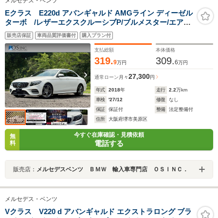
メルセデス・ベンツ
Eクラス E220d アバンギャルド AMGライン ディーゼル
ターボ /レザーエクスクルーシブP/ブルメスター/エアバ
ランスP/全周囲カメラ/パワートランク/黒革/前席パワーシ
販売店保証
車両品質評価書付
購入プラン付
ート・シートメモリー/全席シートヒーター/アンビエント
ライト/ETC/純正AW
支払総額
本体価格
319.
309.
9
6
万円
万円
27,300
通常ローン
月々
円
年式
2018
年
走行
2.2
万km
車検
'27/12
修復
なし
保証
保証付
整備
法定整備付
住所
大阪府堺市美原区
今すぐ在庫確認・見積依頼
無
電話する
料
販売店：
メルセデスベンツ ＢＭＷ 輸入車専門店 ＯＳＩＮＣ．
メルセデス・ベンツ
Vクラス V220 d アバンギャルド エクストラロング ブラ