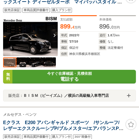
ックスイート ディーゼルターボ マイバッハスタイル エ
クスクルーシブシート 後席専用クライメートコントロー
販売店保証
車両品質評価書付
購入プラン付
ル カーボン調インテリアトリム レザーARTICOダッシュ
ボード 冷蔵庫付きセンターコンソール 温冷機能付きカッ
支払総額
本体価格
プホルダー
899.
896.
4
0
万円
万円
年式
2022
年
走行
1.0
万km
車検
'27/10
修復
なし
保証
保証付
整備
法定整備付
住所
神奈川県横浜市都筑区
今すぐ在庫確認・見積依頼
無
電話する
料
販売店：
ＢＩＳＭ（ビーイズム）／横浜の高級輸入車専門店
メルセデス・ベンツ
Eクラス E200 アバンギャルド スポーツ /サンルーフ/
レザーエクスクルーシブP/ブルメスター/エアバランスP/
全周囲カメラ/パワートランク/黒革/前席パワーシート・シ
販売店保証
車両品質評価書付
購入プラン付
360°画像付