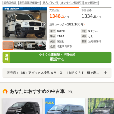
タム アダプティブダンピングS ガラスSR グレーナッパ革
販売店保証
車両品質評価書付
購入プラン付
オンライン相談可
360°画像付
RSP ベンチレーション 純正HDDナビ地デジ360°カメラ
ブルメスター AMG20AW 禁煙 1オーナー 正規D車
支払総額
本体価格
1346.
1334.
3
5
万円
万円
181,100
通常ローン
月々
円
年式
2022
年
走行
5.1
万km
車検
'27/06
修復
なし
保証
保証付
整備
法定整備付
住所
埼玉県日高市
今すぐ在庫確認・見積依頼
無
電話する
料
販売店：
（株）アビックス埼玉 ＡＶＩＸ ＩＭＰＯＲＴ 鶴ヶ島インター店
あなたにおすすめの中古車
［PR］