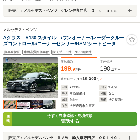
販売店：
メルセデス・ベンツ ゲレンデ専門店 Ｇ ｃｌａｓｓ
メルセデス・ベンツ
Aクラス A180 スタイル /ワンオーナー/レーダークルー
ズコントロール/コーナーセンサー/BSM/シートヒーター/
パワーシート/シートメモリ/ETC/Bluetooth/バックカメ
販売店保証
車両品質評価書付
購入プラン付
360°画像付
ラ/フルセグTV/プッシュスタート
支払総額
本体価格
199.
190.
9
2
万円
万円
16,500
通常ローン
月々
円
年式
2021
年
走行
3.4
万km
車検
車検整備付
修復
なし
保証
保証付
整備
法定整備付
住所
大阪府堺市美原区
今すぐ在庫確認・見積依頼
無
電話する
料
販売店：
メルセデスベンツ ＢＭＷ 輸入車専門店 ＯＳＩＮＣ．