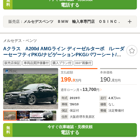
無
電話する
料
販売店：
メルセデスベンツ ＢＭＷ 輸入車専門店 ＯＳＩＮＣ．
メルセデス・ベンツ
Aクラス A200d AMGライン ディーゼルターボ /レーダ
ーセーフティPKG/ナビゲーションPKG/パワーシート/シ
ートヒーター/シートメモリー/純正ナビ/フルセグ
販売店保証
車両品質評価書付
購入プラン付
360°画像付
TV/Bluetooth/BSM/クリアランスソナー/ETC/純正AW
支払総額
本体価格
199.
190.
9
8
万円
万円
13,700
通常ローン
月々
円
年式
2019
年
走行
4.8
万km
車検
'26/10
修復
なし
保証
保証付
整備
法定整備付
住所
大阪府堺市美原区
今すぐ在庫確認・見積依頼
無
電話する
料