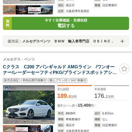
保証
保証付
整備
法定整備付
住所
大阪府堺市美原区
今すぐ在庫確認・見積依頼
無
電話する
料
販売店：
メルセデスベンツ ＢＭＷ 輸入車専門店 ＯＳＩＮＣ．
メルセデス・ベンツ
Cクラス C200 アバンギャルド AMGライン /ワンオー
ナー/レーダーセーフティPKG/ブラインドスポットアシス
ト/パワーシート/シートヒーター/シートメモリー/純正ナ
販売店保証
車両品質評価書付
購入プラン付
360°画像付
ビ/Bluetooth/CD・DVD/フルセグTV/レーダークルーズ/純
正AW
支払総額
本体価格
189.
176.
8
1
万円
万円
15,400
通常ローン
月々
円
年式
2015
年
走行
1.3
万km
車検
車検整備付
修復
なし
保証
保証付
整備
法定整備付
住所
大阪府堺市美原区