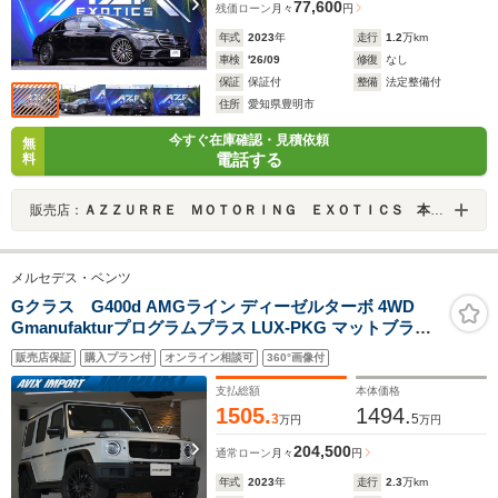
77,600
残価ローン
月々
円
年式
2023
年
走行
1.2
万km
車検
'26/09
修復
なし
保証
保証付
整備
法定整備付
住所
愛知県豊明市
今すぐ在庫確認・見積依頼
無
電話する
料
販売店：
ＡＺＺＵＲＲＥ ＭＯＴＯＲＩＮＧ ＥＸＯＴＩＣＳ 本社ショールーム
メルセデス・ベンツ
Gクラス G400d AMGライン ディーゼルターボ 4WD
Gmanufakturプログラムプラス LUX-PKG マットブラッ
クカスタム アダプティブダンピングS ガラスSR ホワイト
販売店保証
購入プラン付
オンライン相談可
360°画像付
ナッパ革 RSP ベンチレーション 純正HDDナビ地デジ
360°カメラ ブルメスター AMG20AW 禁煙 新車保証
支払総額
本体価格
1505.
1494.
3
5
万円
万円
204,500
通常ローン
月々
円
年式
2023
年
走行
2.3
万km