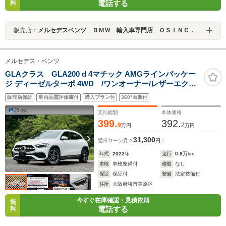
電話する
料
販売店：
メルセデスベンツ ＢＭＷ 輸入車専門店 ＯＳＩＮＣ．
メルセデス・ベンツ
GLAクラス GLA200 d 4マチック AMGラインパッケー
ジ ディーゼルターボ 4WD /ワンオーナー/レザーエクス
クルーシブP/赤革/レーダーセーフティP/全周囲カメラ/64
販売店保証
車両品質評価書付
購入プラン付
360°画像付
色アンビエントライト/純正ナビ/TV/Bluetooth/パワート
ランク/パワーシート/シートヒーター/ETC
支払総額
本体価格
399.
392.
9
2
万円
万円
31,300
通常ローン
月々
円
年式
2022
年
走行
0.8
万km
車検
車検整備付
修復
なし
保証
保証付
整備
法定整備付
住所
大阪府堺市美原区
今すぐ在庫確認・見積依頼
無
電話する
料