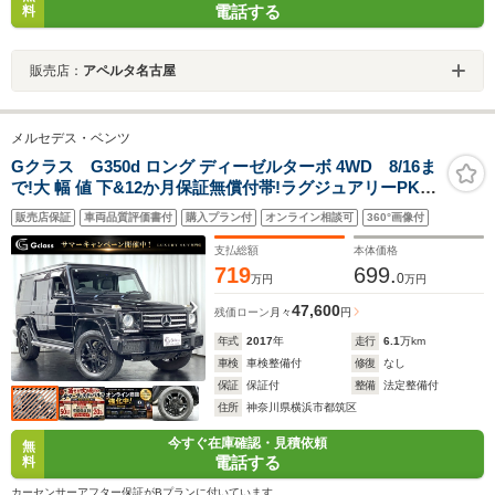
電話する
料
販売店：
アペルタ名古屋
メルセデス・ベンツ
Gクラス G350d ロング ディーゼルターボ 4WD 8/16ま
で!大 幅 値 下&12か月保証無償付帯!ラグジュアリーPKG
後期最終8インチナビ AppleCarPlay/AndroidAuto対応 広
販売店保証
車両品質評価書付
購入プラン付
オンライン相談可
360°画像付
角バックモニター ブラックAW ハーマンカードンサウン
ド 人 気17-18yモデル ブラックレザー
支払総額
本体価格
719
699.
0
万円
万円
47,600
残価ローン
月々
円
年式
2017
年
走行
6.1
万km
車検
車検整備付
修復
なし
保証
保証付
整備
法定整備付
住所
神奈川県横浜市都筑区
今すぐ在庫確認・見積依頼
無
電話する
料
カーセンサーアフター保証がBプランに付いています