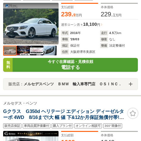
ートメモリー/全席シートヒーター/アンビエントライ
ト/ETC/純正AW
支払総額
本体価格
239.
229.
9
1
万円
万円
18,100
通常ローン
月々
円
年式
2016
年
走行
4.5
万km
車検
'28/03
修復
なし
保証
保証付
整備
法定整備付
住所
大阪府堺市美原区
今すぐ在庫確認・見積依頼
無
電話する
料
販売店：
メルセデスベンツ ＢＭＷ 輸入車専門店 ＯＳＩＮＣ．
メルセデス・ベンツ
Gクラス G350d ヘリテージ エディション ディーゼルタ
ーボ 4WD 8/16まで!大 幅 値 下&12か月保証無償付帯!マ
ラカイトグリーン 40台限定 W463最終型 日本限定車 オブ
販売店保証
車両品質評価書付
購入プラン付
オンライン相談可
360°画像付
シディアンブラックアクセント グロスブラックペイント
18AW AppleCarPlay/AndroidAuto対応最終ナビ
支払総額
本体価格