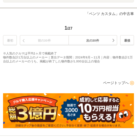
「ベンツ カスタム」の中古車
1
/27
最初
前の30件
次の30件
最後
※人気のクルマは平均1ヶ月で掲載終了
物件数合計1万台以上のメーカー｜算出データ期間：2024年9月～11月｜内容：物件数合計1万
台以上のメーカーのうち、掲載が終了した物件数が1,000台以上の場合
ページトップへ