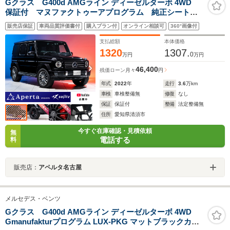
Gクラス G400d AMGライン ディーゼルターボ 4WD
保証付 マヌファクトゥーアプログラム 純正シートク
ーラー アップルカープレイ アダプティブクルーズコ
販売店保証
車両品質評価書付
購入プラン付
オンライン相談可
360°画像付
ントロール ブルメスターオーディオ 360カメラ レー
ダーセーフティPKG サンルーフ
支払総額
本体価格
1320
1307.
0
万円
万円
46,400
残価ローン
月々
円
年式
2022
年
走行
3.6
万km
車検
車検整備無
修復
なし
保証
保証付
整備
法定整備無
住所
愛知県清須市
今すぐ在庫確認・見積依頼
無
電話する
料
販売店：
アペルタ名古屋
メルセデス・ベンツ
Gクラス G400d AMGライン ディーゼルターボ 4WD
Gmanufakturプログラム LUX-PKG マットブラックカス