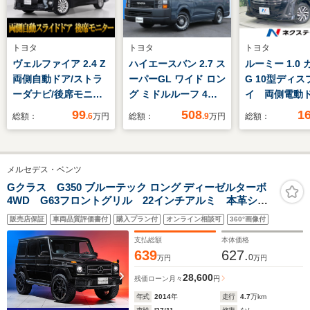
トヨタ
トヨタ
トヨタ
ヴェルファイア 2.4 Z
ハイエースバン 2.7 ス
ルーミー 1.0
両側自動ドア/ストラ
ーパーGL ワイド ロン
G 10型ディス
ーダナビ/後席モニタ
グ ミドルルーフ 4WD
イ 両側電動
ー/バックカメラ/クリ
リノカ コーストライ
煙車 衝突
99
508
1
総額：
.6
万円
総額：
.9
万円
総額：
アランスソナ
ン 全塗装 角目4灯
AppleCarPl
ー/Bluetooth接続/フ
フェイス コイト製
ダークルー
ルセグTV/7人乗りキ
LEDヘットランプ 床
Bluetooth
メルセデス・ベンツ
ャプテンシート/
張 跳上ベット サブ
制 LEDヘッ
バッテリー アルミホ
アリングスイ
Gクラス G350 ブルーテック ロング ディーゼルターボ
4WD G63フロントグリル 22インチアルミ 本革シー
イル グラントレック
ンシェード 
ト(ブラウン) ラグジュアリーパッケージ サンルー
RTタイヤ クラシッ
キー
販売店保証
車両品質評価書付
購入プラン付
オンライン相談可
360°画像付
フ ハーマンカードン バックカメラ 全席シートヒー
クレザーシートカバー
ター メモリ付きパワーシート ブラインドスポットア
支払総額
本体価格
シスト
639
627.
0
万円
万円
28,600
残価ローン
月々
円
年式
2014
年
走行
4.7
万km