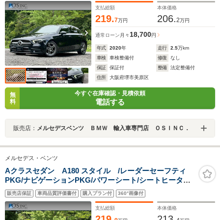
ー
支払総額
本体価格
219.
206.
7
2
万円
万円
18,700
通常ローン
月々
円
年式
2020
年
走行
2.5
万km
車検
車検整備付
修復
なし
保証
保証付
整備
法定整備付
住所
大阪府堺市美原区
今すぐ在庫確認・見積依頼
無
電話する
料
販売店：
メルセデスベンツ ＢＭＷ 輸入車専門店 ＯＳＩＮＣ．
メルセデス・ベンツ
Aクラスセダン A180 スタイル /レーダーセーフティ
PKG/ナビゲーションPKG/パワーシート/シートヒーター/
シートメモリー/純正ナビ/フルセグTV/Bluetooth/BSM/ク
販売店保証
車両品質評価書付
購入プラン付
360°画像付
リアランスソナー/ETC/純正AW
支払総額
本体価格
219.
213.