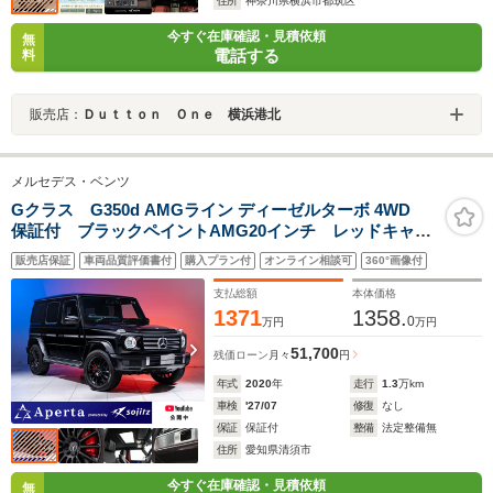
住所
神奈川県横浜市都筑区
今すぐ在庫確認・見積依頼
無
電話する
料
販売店：
Ｄｕｔｔｏｎ Ｏｎｅ 横浜港北
メルセデス・ベンツ
Gクラス G350d AMGライン ディーゼルターボ 4WD
保証付 ブラックペイントAMG20インチ レッドキャリ
パー ラグジュアリーPKG サンルーフ アップルカー
販売店保証
車両品質評価書付
購入プラン付
オンライン相談可
360°画像付
プレイ ブルメスターオーディオ アンビエントライ
ト レッドシートベルト メモリ付き黒革パワーシート
支払総額
本体価格
1371
1358.
0
万円
万円
51,700
残価ローン
月々
円
年式
2020
年
走行
1.3
万km
車検
'27/07
修復
なし
保証
保証付
整備
法定整備無
住所
愛知県清須市
今すぐ在庫確認・見積依頼
無