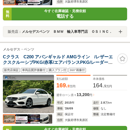
住所
大阪府堺市美原区
今すぐ在庫確認・見積依頼
無
電話する
料
販売店：
メルセデスベンツ ＢＭＷ 輸入車専門店 ＯＳＩＮＣ．
メルセデス・ベンツ
Cクラス C200 アバンギャルド AMGライン /レザーエ
クスクルーシブPKG/赤革/エアバランスPKG/レーダーセ
ーフティPKG/前席メモリー付きパワーシート・シートヒ
販売店保証
車両品質評価書付
購入プラン付
360°画像付
ーター/パワートランク/純正ナビ/バックカメ
ラ/TV/Bluetooth
支払総額
本体価格
169.
164.
9
9
万円
万円
13,200
通常ローン
月々
円
年式
2015
年
走行
2.8
万km
車検
'26/09
修復
なし
保証
保証付
整備
法定整備付
住所
大阪府堺市美原区
今すぐ在庫確認・見積依頼