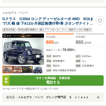
メルセデス・ベンツ
Gクラス G350d ロング ディーゼルターボ 4WD 8/16ま
で!大 幅 値 下&12か月保証無償付帯!希 少タンザナイトブ
ルー×グレーレザー 後期ナビAppleCarPlay/AndroidAuto
販売店保証
車両品質評価書付
購入プラン付
オンライン相談可
360°画像付
ラグジュアリーPKG iiD製ローダウンサス ヒッチメンバ
ー G550用グレー18AW ハーマンカードン
支払総額
本体価格
885
865.
0
万円
万円
78,500
残価ローン
月々
円
年式
2017
年
走行
3.0
万km
車検
車検整備付
修復
なし
保証
保証付
整備
法定整備付
住所
神奈川県横浜市都筑区
今すぐ在庫確認・見積依頼
無
電話する
料
カーセンサーアフター保証がBプランに付いています
販売店：
メルセデス・ベンツ ゲレンデ専門店 Ｇ ｃｌａｓｓ