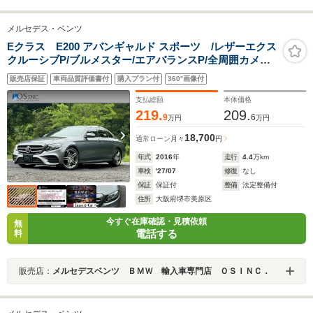
メルセデス・ベンツ
Eクラス E200 アバンギャルド スポーツ /レザーエクス
クルーシブP/ブルメスター/エアバランスP/全周囲カメラ/
パワートランク/黒革/前席パワーシート・シートメモリー/
販売店保証
車両品質評価書付
購入プラン付
360°画像付
全席シートヒーター/アンビエントライト/ETC/純正AW
支払総額
本体価格
219.
209.
9
6
万円
万円
18,700
通常ローン
月々
円
年式
2016
年
走行
4.4
万km
車検
'27/07
修復
なし
保証
保証付
整備
法定整備付
住所
大阪府堺市美原区
今すぐ在庫確認・見積依頼
無
電話する
料
販売店：
メルセデスベンツ ＢＭＷ 輸入車専門店 ＯＳＩＮＣ．