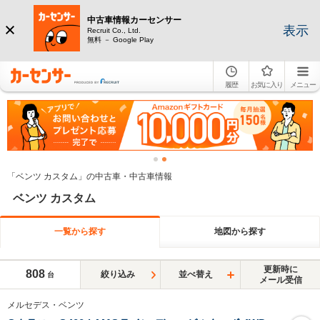
中古車情報カーセンサー
表示
Recruit Co., Ltd.
無料 － Google Play
履歴
お気に入り
メニュー
「ベンツ カスタム」の中古車・中古車情報
ベンツ カスタム
一覧から探す
地図から探す
更新時に
808
絞り込み
並べ替え
台
メール受信
メルセデス・ベンツ