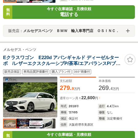
今すぐ在庫確認・見積依頼
無
電話する
料
販売店：
メルセデスベンツ ＢＭＷ 輸入車専門店 ＯＳＩＮＣ．
メルセデス・ベンツ
Eクラスワゴン E220d アバンギャルド ディーゼルター
ボ /レザーエクスクルーシブP/茶革/エアバランスP/ブル
メスター/全周囲カメラ/アンビエントライ
販売店保証
車両品質評価書付
購入プラン付
360°画像付
ト/TV/Bluetooth/パワートランク/前席パワーシート・シ
ートメモリー/全席シートヒーター
支払総額
本体価格
279.
269.
9
4
万円
万円
22,600
通常ローン
月々
円
年式
2018
年
走行
4.4
万km
車検
'27/05
修復
なし
保証
保証付
整備
法定整備付
住所
大阪府堺市美原区
今すぐ在庫確認・見積依頼
無