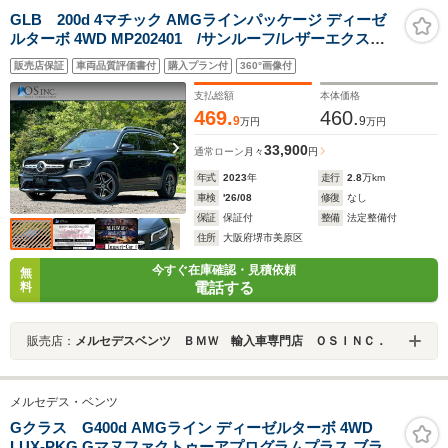
GLB 200d 4マチック AMGラインパッケージ ディーゼ
ルターボ 4WD MP202401 /サンルーフ/レザーエクスク
ルーシブP/赤革/レーダーセーフティP/ディーゼルターボ/
販売店保証
車両品質評価書付
購入プラン付
360°画像付
全周囲カメラ/64色アンビエントライト/パワートランク/純
正ナビ/Bluetooth/パワーシート/シートヒーター
支払総額
本体価格
469.
460.
9
9
万円
万円
33,900
通常ローン
月々
円
年式
2023
年
走行
2.8
万km
車検
'26/08
修復
なし
保証
保証付
整備
法定整備付
住所
大阪府堺市美原区
今すぐ在庫確認・見積依頼
無
電話する
料
販売店：
メルセデスベンツ ＢＭＷ 輸入車専門店 ＯＳＩＮＣ．
メルセデス・ベンツ
Gクラス G400d AMGライン ディーゼルターボ 4WD
LUX-PKG Gマヌファクトゥーアプログラムプラス ブラッ