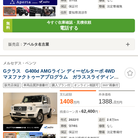
車検
'27/11
修復
なし
保証
保証付
整備
法定整備無
住所
愛知県清須市
今すぐ在庫確認・見積依頼
無
電話する
料
販売店：
アペルタ名古屋
メルセデス・ベンツ
Gクラス G400d AMGライン ディーゼルターボ 4WD
マヌファクトゥーアプログラム ガラススライディング
ルーフ ブルメスターサウンド アダプティブダンピン
販売店保証
車両品質評価書付
購入プラン付
オンライン相談可
360°画像付
グシステム 20インチAW メモリーパワーシート シー
トヒーター シートベンチレーション
支払総額
本体価格
1408
1388.
0
万円
万円
62,400
残価ローン
月々
円
年式
2022
年
走行
2.0
万km
車検
'27/01
修復
なし
保証
保証付
整備
法定整備付