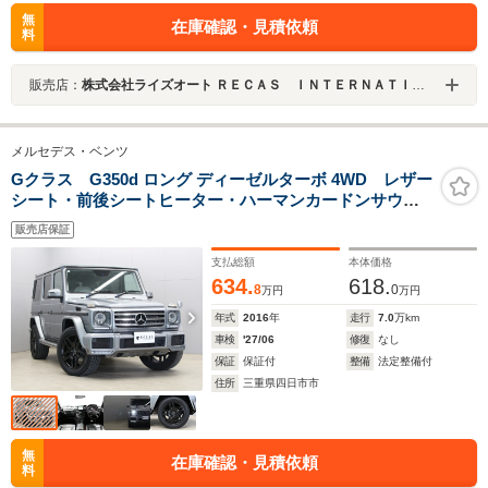
無
在庫確認・見積依頼
料
販売店：
株式会社ライズオート ＲＥＣＡＳ ＩＮＴＥＲＮＡＴＩＯＮＡＬ
メルセデス・ベンツ
Gクラス G350d ロング ディーゼルターボ 4WD レザー
シート・前後シートヒーター・ハーマンカードンサウン
ド・ヘッドライトガード・社外20インチホイール・ブラ
販売店保証
バスFアンダースポイラー・36アクティブサウンドスピー
カー
支払総額
本体価格
634.
618.
8
0
万円
万円
年式
2016
年
走行
7.0
万km
車検
'27/06
修復
なし
保証
保証付
整備
法定整備付
住所
三重県四日市市
無
在庫確認・見積依頼
料