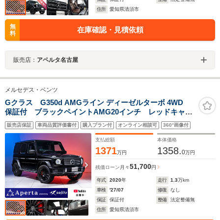
住所
愛知県清須市
無
在庫確認・見積依頼
料
販売店：
アペルタ名古屋
メルセデス・ベンツ
Gクラス G350d AMGライン ディーゼルターボ 4WD
保証付 ブラックペイントAMG20インチ レッドキャリ
パー ラグジュアリーPKG サンルーフ アップルカー
販売店保証
車両品質評価書付
購入プラン付
オンライン相談可
360°画像付
プレイ ブルメスターオーディオ アンビエントライ
ト レッドシートベルト メモリ付き黒革パワーシート
支払総額
本体価格
1371
1358.
0
万円
万円
51,700
残価ローン
月々
円
年式
2020
年
走行
1.3
万km
車検
'27/07
修復
なし
保証
保証付
整備
法定整備無
住所
愛知県清須市