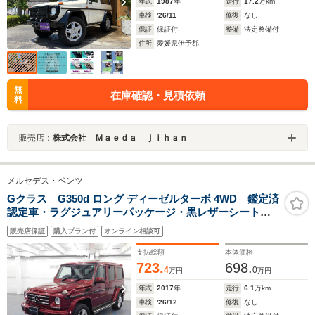
年式
1987
年
走行
17.2
万km
車検
'26/11
修復
なし
保証
保証付
整備
法定整備付
住所
愛媛県伊予郡
無
在庫確認・見積依頼
料
販売店：
株式会社 Ｍａｅｄａ ｊｉｈａｎ
メルセデス・ベンツ
Gクラス G350d ロング ディーゼルターボ 4WD 鑑定済
認定車・ラグジュアリーパッケージ・黒レザーシート・
サンルーフ・ハーマンカードンサラウンド・バックモニ
販売店保証
購入プラン付
オンライン相談可
ター・シートヒーター
支払総額
本体価格
723.
698.
4
0
万円
万円
年式
2017
年
走行
6.1
万km
車検
'26/12
修復
なし