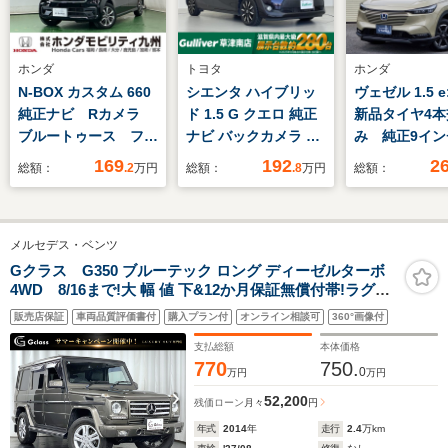
ホンダ
トヨタ
ホンダ
N-BOX カスタム 660
シエンタ ハイブリッ
ヴェゼル 1.5 e
純正ナビ Rカメラ
ド 1.5 G クエロ 純正
新品タイヤ4本
ブルートゥース フル
ナビ バックカメラ 両
み 純正9イン
セグTV
側パワースライドドア
リーナビ 障
169
192
2
総額：
.2
万円
総額：
.8
万円
総額：
トヨタセーフティセン
サー 前後ド
ス フリップダウンモ
アダプティブ
ニター 衝突被害軽減
ン ヒルディ
メルセデス・ベンツ
システム ハーフレザ
ントロール E
ーシート LEDヘッド
ドルシフト
Gクラス G350 ブルーテック ロング ディーゼルターボ
4WD 8/16まで!大 幅 値 下&12か月保証無償付帯!ラグジ
ライト オートハイビ
Bluetooth
ュアリーパッケージ ワンオーナー 人 気インジウムグレー
ーム アルミホイール
TV ワンオー
販売店保証
車両品質評価書付
購入プラン付
オンライン相談可
360°画像付
ナローフェンダー全幅181cm スチールバンパー ハーマ
ETC
ンカードンオーディオ 全席シートヒーター
支払総額
本体価格
770
750.
0
万円
万円
52,200
残価ローン
月々
円
年式
2014
年
走行
2.4
万km