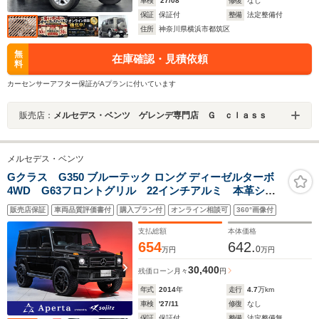
車検
'27/08
修復
なし
保証
保証付
整備
法定整備付
住所
神奈川県横浜市都筑区
無
在庫確認・見積依頼
料
カーセンサーアフター保証がAプランに付いています
販売店：
メルセデス・ベンツ ゲレンデ専門店 Ｇ ｃｌａｓｓ
メルセデス・ベンツ
Gクラス G350 ブルーテック ロング ディーゼルターボ
4WD G63フロントグリル 22インチアルミ 本革シー
ト(ブラウン) ラグジュアリーパッケージ サンルー
販売店保証
車両品質評価書付
購入プラン付
オンライン相談可
360°画像付
フ ハーマンカードン バックカメラ 全席シートヒー
ター メモリ付きパワーシート ブラインドスポットア
支払総額
本体価格
シスト
654
642.
0
万円
万円
30,400
残価ローン
月々
円
年式
2014
年
走行
4.7
万km
車検
'27/11
修復
なし
保証
保証付
整備
法定整備無