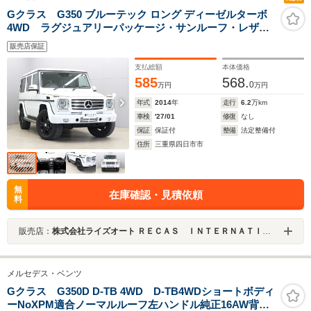
Gクラス G350 ブルーテック ロング ディーゼルターボ
4WD ラグジュアリーパッケージ・サンルーフ・レザー
シート・前後シートヒーター・ハーマンカードンサウン
販売店保証
ド・ブラック塗装18インチホイール・ヘッドライトガー
ド・ドライブレコーダー・ディストロニックプラス
支払総額
本体価格
585
568.
0
万円
万円
年式
2014
年
走行
6.2
万km
車検
'27/01
修復
なし
保証
保証付
整備
法定整備付
住所
三重県四日市市
無
在庫確認・見積依頼
料
販売店：
株式会社ライズオート ＲＥＣＡＳ ＩＮＴＥＲＮＡＴＩＯＮＡＬ
メルセデス・ベンツ
Gクラス G350D D-TB 4WD D-TB4WDショートボディ
ーNoXPM適合ノーマルルーフ左ハンドル純正16AW背面