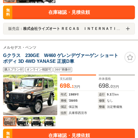
無
在庫確認・見積依頼
料
販売店：
株式会社ライズオート ＲＥＣＡＳ ＩＮＴＥＲＮＡＴＩＯＮＡＬ
メルセデス・ベンツ
Gクラス 230GE W460 ゲレンデヴァーゲン ショート
ボディ 3D 4WD YANASE 正規D車
購入プラン付
オンライン相談可
360°画像付
支払総額
本体価格
698.
698.
1
0
万円
万円
年式
1989
年
走行
9.3
万km
車検
'28/05
修復
なし
保証
保証無
整備
法定整備無
住所
兵庫県西宮市
無
在庫確認・見積依頼
料