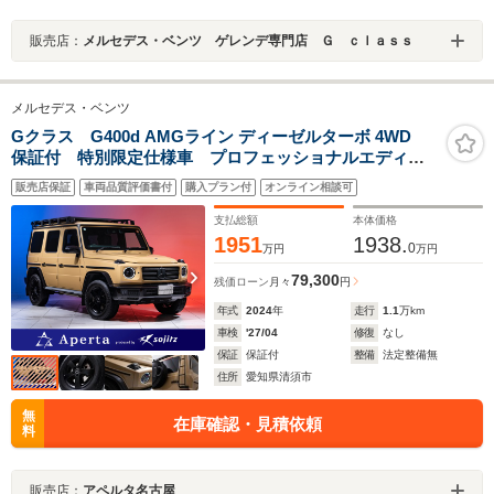
販売店：
メルセデス・ベンツ ゲレンデ専門店 Ｇ ｃｌａｓｓ
メルセデス・ベンツ
Gクラス G400d AMGライン ディーゼルターボ 4WD
保証付 特別限定仕様車 プロフェッショナルエディシ
ョン 専用ルーフラック/専用ラダー AMG20インチ ス
販売店保証
車両品質評価書付
購入プラン付
オンライン相談可
ライディングサンルーフ ヒーター&ベンチレーション
ダイヤモンドステッチ入りナッパレザー
支払総額
本体価格
1951
1938.
0
万円
万円
79,300
残価ローン
月々
円
年式
2024
年
走行
1.1
万km
車検
'27/04
修復
なし
保証
保証付
整備
法定整備無
住所
愛知県清須市
無
在庫確認・見積依頼
料
販売店：
アペルタ名古屋