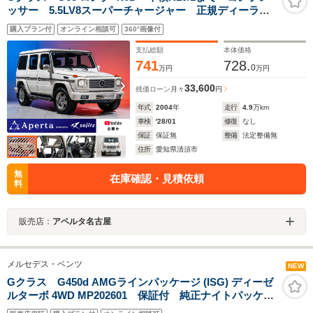
ッサー 5.5LV8スーパーチャージャー 正規ディーラー
車 スライディングサンルーフ 純正AMG18インチ 黒
購入プラン付
オンライン相談可
360°画像付
革 シートヒーター メモリ付パワーシート 純正ナ
ビ ヘッドライトガード
支払総額
本体価格
741
728.
0
万円
万円
33,600
残価ローン
月々
円
年式
2004
年
走行
4.9
万km
車検
'28/01
修復
なし
保証
保証無
整備
法定整備無
住所
愛知県清須市
無
在庫確認・見積依頼
料
販売店：
アペルタ名古屋
メルセデス・ベンツ
NEW
Gクラス G450d AMGラインパッケージ (ISG) ディーゼ
ルターボ 4WD MP202601 保証付 純正ナイトパッケー
ジ ステルスマットフィルム施工 マヌファクトゥーア