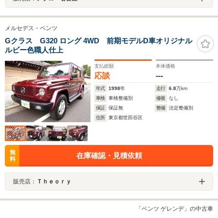
メルセデス・ベンツ
Gクラス G320 ロング 4WD 前期モデルD車オリジナル
ルビー色職人仕上
支払総額
本体価格
応談
---
年式
1998
年
走行
6.8
万km
車検
車検整備別
修復
なし
保証
保証無
整備
法定整備別
住所
東京都世田谷区
無
在庫確認・見積依頼
料
販売店：
Ｔｈｅｏｒｙ
「ベンツ ゲレンデ」の中古車