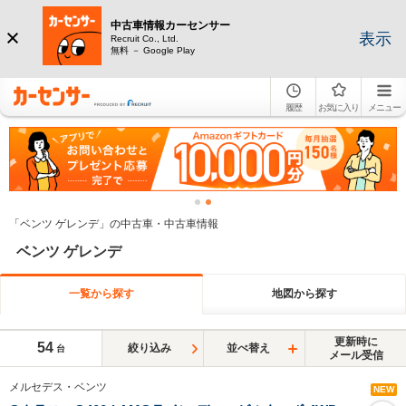
中古車情報カーセンサー
表示
Recruit Co., Ltd.
無料 － Google Play
履歴
お気に入り
メニュー
「ベンツ ゲレンデ」の中古車・中古車情報
ベンツ ゲレンデ
一覧から探す
地図から探す
更新時に
54
絞り込み
並べ替え
台
メール受信
メルセデス・ベンツ
NEW