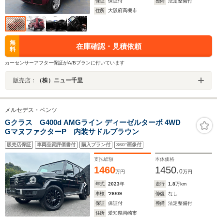
保証
保証付
整備
法定整備付
住所
大阪府高槻市
無
在庫確認・見積依頼
料
カーセンサーアフター保証がA/Bプランに付いています
販売店：
（株）ニュー千里
メルセデス・ベンツ
Gクラス G400d AMGライン ディーゼルターボ 4WD
GマヌファクターP 内装サドルブラウン
販売店保証
車両品質評価書付
購入プラン付
360°画像付
支払総額
本体価格
1460
1450.
0
万円
万円
年式
2023
年
走行
1.8
万km
車検
'26/09
修復
なし
保証
保証付
整備
法定整備付
住所
愛知県岡崎市