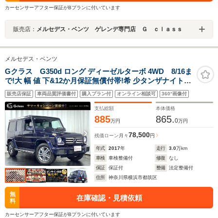
カーセンサーアフター保証がBプランに付いています
販売店：
メルセデス・ベンツ ゲレンデ専門店 Ｇ ｃｌａｓｓ
メルセデス・ベンツ
Gクラス G350d ロング ディーゼルターボ 4WD 8/16ま
で!大 幅 値 下&12か月保証無償付帯!希 少タンザナイトブ
ルー×グレーレザー 後期ナビAppleCarPlay/AndroidAuto
販売店保証
車両品質評価書付
購入プラン付
オンライン相談可
360°画像付
ラグジュアリーPKG iiD製ローダウンサス ヒッチメンバ
ー G550用グレー18AW ハーマンカードン
支払総額
本体価格
885
865.
0
万円
万円
78,500
残価ローン
月々
円
年式
2017
年
走行
3.0
万km
車検
車検整備付
修復
なし
保証
保証付
整備
法定整備付
住所
神奈川県横浜市都筑区
無
在庫確認・見積依頼
料
カーセンサーアフター保証がBプランに付いています