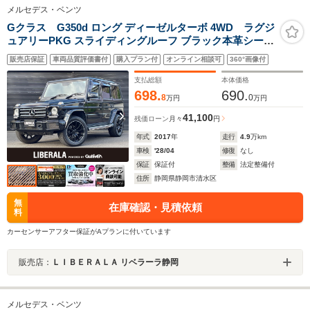
メルセデス・ベンツ
Gクラス G350d ロング ディーゼルターボ 4WD ラグジ
ュアリーPKG スライディングルーフ ブラック本革シート
全席シートヒーター 純正ナビディスプレイ BT
販売店保証
車両品質評価書付
購入プラン付
オンライン相談可
360°画像付
AppleCarPlay harman/kardon ブラインドスポットアシ
スト パーキングアシストリアビューカメラ ETC2.0
支払総額
本体価格
698.
690.
8
0
万円
万円
41,100
残価ローン
月々
円
年式
2017
年
走行
4.9
万km
車検
'28/04
修復
なし
保証
保証付
整備
法定整備付
住所
静岡県静岡市清水区
無
在庫確認・見積依頼
料
カーセンサーアフター保証がAプランに付いています
販売店：
ＬＩＢＥＲＡＬＡ リベラーラ静岡
メルセデス・ベンツ