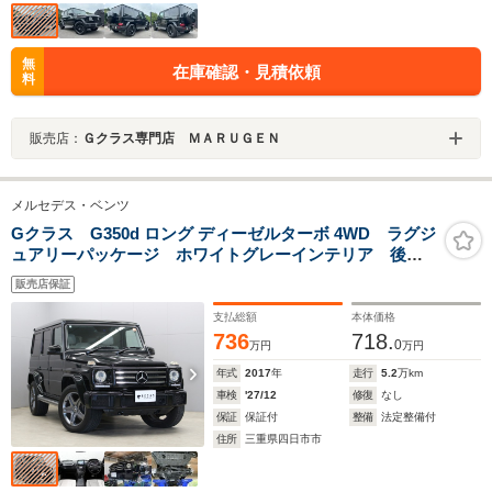
無
在庫確認・見積依頼
料
販売店：
Ｇクラス専門店 ＭＡＲＵＧＥＮ
メルセデス・ベンツ
Gクラス G350d ロング ディーゼルターボ 4WD ラグジ
ュアリーパッケージ ホワイトグレーインテリア 後期8
インチモニター AMG19インチホイール サンルーフ
販売店保証
レザーシート 前後シートヒーター ハーマンカードン
サウンド サイドビューカメラ
支払総額
本体価格
736
718.
0
万円
万円
年式
2017
年
走行
5.2
万km
車検
'27/12
修復
なし
保証
保証付
整備
法定整備付
住所
三重県四日市市