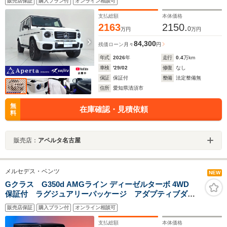
販売店保証
購入プラン付
オンライン相談可
プログラムプラス ダイヤモンドステッチ入りナッパレ
ザー 内装プラチナホワイト AMG20インチ レッドキ
支払総額
本体価格
ャリパー サンルーフ
2163
2150.
0
万円
万円
84,300
残価ローン
月々
円
年式
2026
年
走行
0.4
万km
車検
'29/02
修復
なし
保証
保証付
整備
法定整備無
住所
愛知県清須市
無
在庫確認・見積依頼
料
販売店：
アペルタ名古屋
メルセデス・ベンツ
NEW
Gクラス G350d AMGライン ディーゼルターボ 4WD
保証付 ラグジュアリーパッケージ アダプティブダン
ピングシステム サンルーフ ブルメスターオーディ
販売店保証
購入プラン付
オンライン相談可
オ AMG20インチアルミ アダプティブクルーズコント
ロール アップルカープレイ レーダーセーフティPKG
支払総額
本体価格