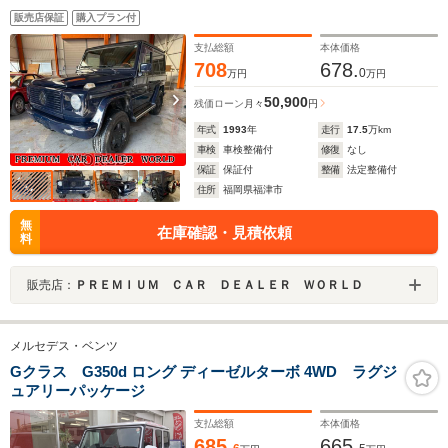
タイヤサイドステップ付国内未発売モデル新車並行車両
販売店保証
購入プラン付
支払総額
本体価格
708
678.
0
万円
万円
50,900
残価ローン
月々
円
年式
1993
年
走行
17.5
万km
車検
車検整備付
修復
なし
保証
保証付
整備
法定整備付
住所
福岡県福津市
無
在庫確認・見積依頼
料
販売店：
ＰＲＥＭＩＵＭ ＣＡＲ ＤＥＡＬＥＲ ＷＯＲＬＤ
メルセデス・ベンツ
Gクラス G350d ロング ディーゼルターボ 4WD ラグジ
ュアリーパッケージ
支払総額
本体価格
685.
665.