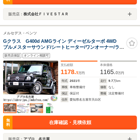
販売店：
株式会社ＦＩＶＥＳＴＡＲ
メルセデス・ベンツ
Gクラス G400d AMGライン ディーゼルターボ 4WD
ブルメスターサウンド/シートヒーター/ワンオーナー/ラグ
ジュアリーPKG/AMGライン/バックカメラ/ETC/全周囲カ
販売店保証
オンライン相談可
メラ
支払総額
本体価格
1178.
1165.
5
0
万円
万円
年式
2021
年
走行
9.7
万km
車検
車検整備付
修復
なし
保証
保証付
整備
法定整備付
住所
愛知県名古屋市天白区
無
在庫確認・見積依頼
料
販売店：
アブロ 名古屋