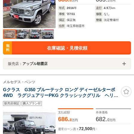
6
5
万円
万円
年式
2016
年
走行
4.5
万km
車検
'27/11
修復
なし
保証
保証無
整備
法定整備付
住所
埼玉県朝霞市
無
在庫確認・見積依頼
料
販売店：
アップル朝霞店
メルセデス・ベンツ
Gクラス G350 ブルーテック ロング ディーゼルターボ
4WD ラグジュアリーPKG クラッシックグリル ヘリテ
ージ エディションAW グッドイヤーマッドタイヤ ライ
販売店保証
購入プラン付
ト&テール&ウインカーガード ブラウンレザー 純正
OPサイドカメラ ナビ TV BT Bカメラ DVD 保証書
支払総額
本体価格
Sキー
686.
682.
8
0
万円
万円
72,500
通常ローン
月々
円