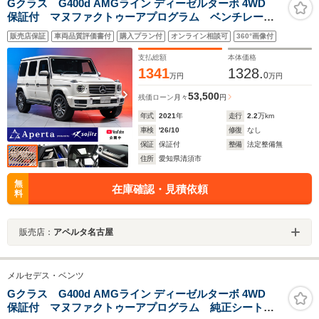
Gクラス G400d AMGライン ディーゼルターボ 4WD
保証付 マヌファクトゥーアプログラム ベンチレーシ
ョン機能 ラグジュアリーパッケージ サンルーフ
販売店保証
車両品質評価書付
購入プラン付
オンライン相談可
360°画像付
AMG20インチアルミ ブルメスターオーディオ アップ
ルカープレイ レーダーセーフティパッケージ
支払総額
本体価格
1341
1328.
0
万円
万円
53,500
残価ローン
月々
円
年式
2021
年
走行
2.2
万km
車検
'26/10
修復
なし
保証
保証付
整備
法定整備無
住所
愛知県清須市
無
在庫確認・見積依頼
料
販売店：
アペルタ名古屋
メルセデス・ベンツ
Gクラス G400d AMGライン ディーゼルターボ 4WD
保証付 マヌファクトゥーアプログラム 純正シートク