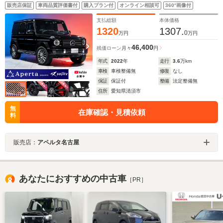
ーラー アップルカープレイ アダプティブクルーズコ
販売店保証
車両品質評価書付
購入プラン付
オンライン相談可
360°画像付
ントロール ブルメスターオーディオ 360カメラ レー
ダーセーフティPKG サンルーフ
支払総額
本体価格
1320
1307.
0
万円
万円
46,400
残価ローン
月々
円
年式
2022
年
走行
3.6
万km
車検
車検整備無
修復
なし
保証
保証付
整備
法定整備無
住所
愛知県清須市
無
在庫確認・見積依頼
料
販売店：
アペルタ名古屋
あなたにおすすめの中古車
［PR］