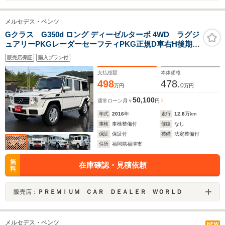
メルセデス・ベンツ
Gクラス G350d ロング ディーゼルターボ 4WD ラグジ
ュアリーPKGレーダーセーフティPKG正規D車右H後期モ
デル黒本革電動シート純正サンルーフ純正HDDナビTVバ
販売店保証
購入プラン付
ックモニターPセンサー背面タイヤハーマンカードン音響
支払総額
本体価格
498
478.
0
万円
万円
50,100
通常ローン
月々
円
年式
2016
年
走行
12.8
万km
車検
車検整備付
修復
なし
保証
保証付
整備
法定整備付
住所
福岡県福津市
無
在庫確認・見積依頼
料
販売店：
ＰＲＥＭＩＵＭ ＣＡＲ ＤＥＡＬＥＲ ＷＯＲＬＤ
メルセデス・ベンツ
NEW