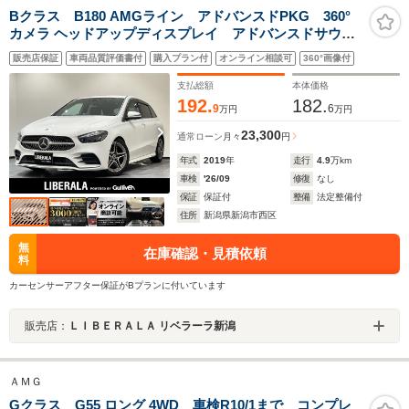
Bクラス B180 AMGライン アドバンスドPKG 360°
カメラ ヘッドアップディスプレイ アドバンスドサウン
ドシステム AMGライン AMGスタイリングPKG ナビゲ
販売店保証
車両品質評価書付
購入プラン付
オンライン相談可
360°画像付
ーションPKG レーダーセーフティPKG マルチビーム
LEDヘッドライト パークトロニック
支払総額
本体価格
192.
182.
9
6
万円
万円
23,300
通常ローン
月々
円
年式
2019
年
走行
4.9
万km
車検
'26/09
修復
なし
保証
保証付
整備
法定整備付
住所
新潟県新潟市西区
無
在庫確認・見積依頼
料
カーセンサーアフター保証がBプランに付いています
販売店：
ＬＩＢＥＲＡＬＡ リベラーラ新潟
ＡＭＧ
Gクラス G55 ロング 4WD 車検R10/1まで コンプレ