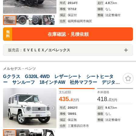
年式
2014
年
走行
4.8
万km
車検
'27/12
修復
なし
保証
保証付
整備
法定整備付
住所
福岡県福岡市南区
無
在庫確認・見積依頼
料
販売店：
ＥＶＥＬＥＸ／エベレックス
メルセデス・ベンツ
Gクラス G320L 4WD レザーシート シートヒータ
ー サンルーフ 18インチAW 社外マフラー デジタル
インナーミラー ドラレコ
支払総額
本体価格
435.
418.
8
0
万円
万円
年式
2002
年
走行
9.6
万km
車検
'28/01
修復
なし
保証
保証無
整備
法定整備付
住所
三重県四日市市