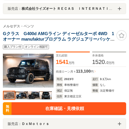
販売店：
株式会社ライズオート ＲＥＣＡＳ ＩＮＴＥＲＮＡＴＩＯＮＡＬ
メルセデス・ベンツ
Gクラス G400d AMGライン ディーゼルターボ 4WD 1
オーナー manufakturプログラム ラグジュアリーパッケー
ジ ガラスサンルーフ Brumesterサウンドホワイトナッパ
購入プラン付
オンライン相談可
レザー 20インチAMGブラックホイール ベンチレーショ
ンシート&シートヒーター
支払総額
本体価格
1541
1520.
0
万円
万円
113,100
残価ローン
月々
円
年式
2023
年
走行
3.1
万km
車検
車検整備付
修復
なし
保証
保証無
整備
法定整備付
住所
東京都足立区
無
在庫確認・見積依頼
料
販売店：
ＤｘＭｏｔｏｒｓ