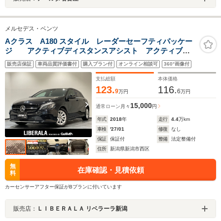
メルセデス・ベンツ
Aクラス A180 スタイル レーダーセーフティパッケー
ジ アクティブディスタンスアシスト アクティブブ
レーキアシスト アクティブブレーンキーピングアシス
販売店保証
車両品質評価書付
購入プラン付
オンライン相談可
360°画像付
ト ナビゲーションパッケージ AppleCarPlay
Bluetooth バックカメラ ETC
支払総額
本体価格
123.
116.
9
6
万円
万円
15,000
通常ローン
月々
円
年式
2018
年
走行
4.4
万km
車検
'27/01
修復
なし
保証
保証付
整備
法定整備付
住所
新潟県新潟市西区
無
在庫確認・見積依頼
料
カーセンサーアフター保証がBプランに付いています
販売店：
ＬＩＢＥＲＡＬＡ リベラーラ新潟