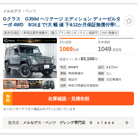
メルセデス・ベンツ
Gクラス G350d ヘリテージ エディション ディーゼルタ
ーボ 4WD 8/16まで!大 幅 値 下&12か月保証無償付帯!マ
ラカイトグリーン 40台限定 W463最終型 日本限定車 オブ
販売店保証
車両品質評価書付
購入プラン付
オンライン相談可
360°画像付
シディアンブラックアクセント グロスブラックペイント
18AW AppleCarPlay/AndroidAuto対応最終ナビ
支払総額
本体価格
1069
1049.
0
万円
万円
83,100
残価ローン
月々
円
年式
2018
年
走行
3.2
万km
車検
車検整備付
修復
なし
保証
保証付
整備
法定整備付
住所
神奈川県横浜市都筑区
無
在庫確認・見積依頼
料
カーセンサーアフター保証がAプランに付いています
販売店：
メルセデス・ベンツ ゲレンデ専門店 Ｇ ｃｌａｓｓ