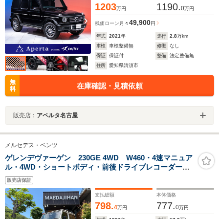
1203
1190.
0
万円
万円
49,900
残価ローン
月々
円
年式
2021
年
走行
2.8
万km
車検
車検整備無
修復
なし
保証
保証付
整備
法定整備無
住所
愛知県清須市
無
在庫確認・見積依頼
料
販売店：
アペルタ名古屋
メルセデス・ベンツ
ゲレンデヴァーゲン 230GE 4WD W460・4速マニュア
ル・4WD・ショートボディ・前後ドライブレコーダー・
ETC・KENWOODオーディオ
販売店保証
支払総額
本体価格
798.
777.
4
0
万円
万円