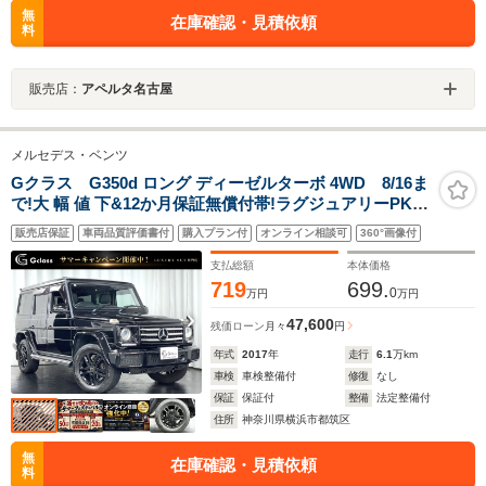
無
在庫確認・見積依頼
料
販売店：
アペルタ名古屋
メルセデス・ベンツ
Gクラス G350d ロング ディーゼルターボ 4WD 8/16ま
で!大 幅 値 下&12か月保証無償付帯!ラグジュアリーPKG
後期最終8インチナビ AppleCarPlay/AndroidAuto対応 広
販売店保証
車両品質評価書付
購入プラン付
オンライン相談可
360°画像付
角バックモニター ブラックAW ハーマンカードンサウン
ド 人 気17-18yモデル ブラックレザー
支払総額
本体価格
719
699.
0
万円
万円
47,600
残価ローン
月々
円
年式
2017
年
走行
6.1
万km
車検
車検整備付
修復
なし
保証
保証付
整備
法定整備付
住所
神奈川県横浜市都筑区
無
在庫確認・見積依頼
料