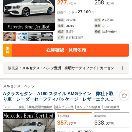
ティックサラウンドサウンドシステム
277.
258.
9
0
万円
万円
27,100
残価ローン
月々
円
年式
2017
年
走行
2.3
万km
車検
'26/10
修復
なし
保証
保証付
整備
法定整備付
住所
東京都江東区
無
在庫確認・見積依頼
料
販売店：
メルセデス・ベンツ豊洲 有明サーティファイドカーセンター
メルセデス・ベンツ
Aクラスセダン A180 スタイル AMGライン 弊社下取
り車 レーダーセーフティパッケージ レザーエクスク
ルーシブパッケージ パノラミックスライディングルー
ディーラー保証
車両品質評価書付
購入プラン付
オンライン相談可
360°画像付
フ アドバンスドパッケージ 認定中古車2年付
支払総額
本体価格
357.
338.
8
0
万円
万円
42,300