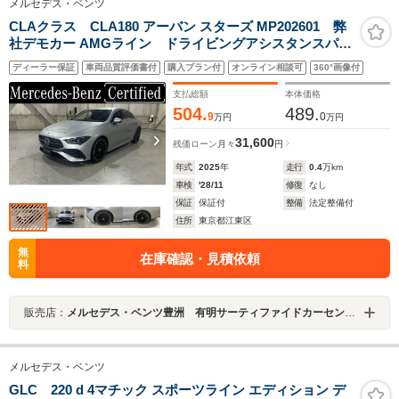
メルセデス・ベンツ
CLAクラス CLA180 アーバン スターズ MP202601 弊
社デモカー AMGライン ドライビングアシスタンスパッ
ケージ アンビエントライト メモリーシート 前席シ
ディーラー保証
車両品質評価書付
購入プラン付
オンライン相談可
360°画像付
ートヒーター 認定中古車2年付
支払総額
本体価格
504.
489.
9
0
万円
万円
31,600
残価ローン
月々
円
年式
2025
年
走行
0.4
万km
車検
'28/11
修復
なし
保証
保証付
整備
法定整備付
住所
東京都江東区
無
在庫確認・見積依頼
料
販売店：
メルセデス・ベンツ豊洲 有明サーティファイドカーセンター
メルセデス・ベンツ
GLC 220 d 4マチック スポーツライン エディション デ