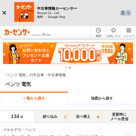
中古車情報カーセンサー
表示
Recruit Co., Ltd.
無料 － Google Play
履歴
お気に入り
メニュー
「ベンツ 電気」の中古車・中古車情報
ベンツ 電気
一覧から探す
地図から探す
更新時に
134
絞り込み
並べ替え
台
メール受信
メルセデス・ベンツ