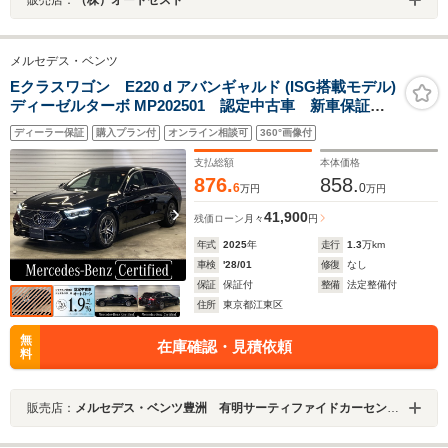
販売店：
（株）オートゼスト
メルセデス・ベンツ
Eクラスワゴン E220 d アバンギャルド (ISG搭載モデル)
ディーゼルターボ MP202501 認定中古車 新車保証付
き サンルーフ 本革シート ハイパースクリーン ヘ
ディーラー保証
購入プラン付
オンライン相談可
360°画像付
ッドアップディスプレイ 360度カメラ アンビエントラ
イト ブルメスター シートベンチレーター パフュー
支払総額
本体価格
ムアドマイザー MBUX
876.
858.
6
0
万円
万円
41,900
残価ローン
月々
円
年式
2025
年
走行
1.3
万km
車検
'28/01
修復
なし
保証
保証付
整備
法定整備付
住所
東京都江東区
無
在庫確認・見積依頼
料
販売店：
メルセデス・ベンツ豊洲 有明サーティファイドカーセンター