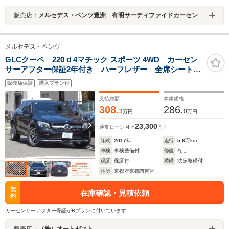
販売店：
メルセデス・ベンツ豊洲 有明サーティファイドカーセンター
メルセデス・ベンツ
GLCクーペ 220 d 4マチック スポーツ 4WD カーセン
サーアフター保証2年付き ハーフレザー 全席シートヒ
ーター 純正ナビ 全周囲カメラ フルセグ レーダー
販売店保証
購入プラン付
セーフティパッケージ アンビエンライト 純正AW19イ
ンチ
支払総額
本体価格
308.
286.
3
0
万円
万円
23,300
通常ローン
月々
円
年式
2017
年
走行
5.6
万km
車検
車検整備付
修復
なし
保証
保証付
整備
法定整備付
住所
京都府京都市南区
無
在庫確認・見積依頼
料
カーセンサーアフター保証がBプランに付いています