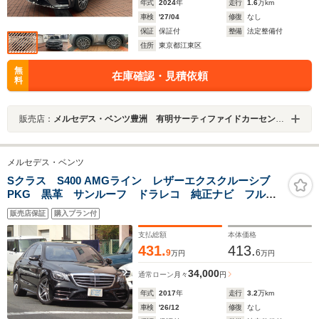
年式
2024
年
走行
1.6
万km
車検
'27/04
修復
なし
保証
保証付
整備
法定整備付
住所
東京都江東区
無
在庫確認・見積依頼
料
販売店：
メルセデス・ベンツ豊洲 有明サーティファイドカーセンター
メルセデス・ベンツ
Sクラス S400 AMGライン レザーエクスクルーシブ
PKG 黒革 サンルーフ ドラレコ 純正ナビ フルセ
グ 全周囲カメラ ブルメスター 純正AW19インチ
販売店保証
購入プラン付
支払総額
本体価格
431.
413.
9
6
万円
万円
34,000
通常ローン
月々
円
年式
2017
年
走行
3.2
万km
車検
'26/12
修復
なし