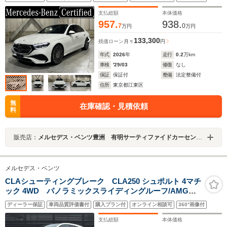
ンテリアパッケージ パノラミックスライディングルー
フ 認定中古車2年付
支払総額
本体価格
957.
938.
7
0
万円
万円
133,300
残価ローン
月々
円
年式
2026
年
走行
0.2
万km
車検
'29/03
修復
なし
保証
保証付
整備
法定整備付
住所
東京都江東区
無
在庫確認・見積依頼
料
販売店：
メルセデス・ベンツ豊洲 有明サーティファイドカーセンター
メルセデス・ベンツ
CLAシューティングブレーク CLA250 シュポルト 4マチ
ック 4WD パノラミックスライディングルーフ/AMGラ
インパッケージ/AMGレザーエクスクルーシブパッケー
ディーラー保証
車両品質評価書付
購入プラン付
オンライン相談可
360°画像付
ジ/アダプティブダンピングシステ
ム/AppleCarPlay/AndroidAuto/harman・kardonロジス
支払総額
本体価格