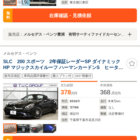
住所
東京都江東区
無
在庫確認・見積依頼
料
販売店：
メルセデス・ベンツ豊洲 有明サーティファイドカーセンター
メルセデス・ベンツ
SLC 200 スポーツ 2年保証レーダーSP ダイナミック
HP マジックスカイルーフ ハーマンカードンS ヒーター
&エアスカーフ黒革 ディストロ BSM Lキープ AMGエア
販売店保証
車両品質評価書付
購入プラン付
360°画像付
ロ18AW キーレスGO PTS 地デジナビ Bカメラ
支払総額
本体価格
378
368.
0
万円
万円
年式
2016
年
走行
0.9
万km
車検
'27/06
修復
なし
保証
保証付
整備
法定整備付
住所
千葉県千葉市花見川区