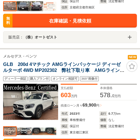
保証
保証付
整備
法定整備付
住所
京都府京都市南区
無
在庫確認・見積依頼
料
販売店：
（株）オートゼスト
メルセデス・ベンツ
NEW
GLB 200d 4マチック AMGラインパッケージ ディーゼ
ルターボ 4WD MP202302 弊社下取り車 AMGラインパ
ッケージ アドバンスドパッケージ ヘッドアップディ
ディーラー保証
購入プラン付
オンライン相談可
360°画像付
スプレイ パノラミックスライディングルーフ 認定中
古車2年付
支払総額
本体価格
603
578.
0
万円
万円
69,900
残価ローン
月々
円
年式
2023
年
走行
0.7
万km
車検
車検整備付
修復
なし
保証
保証付
整備
法定整備付
住所
東京都江東区