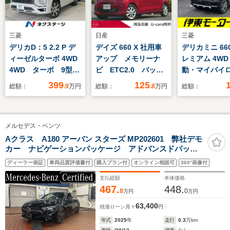
三菱
日産
三菱
デリカD：5 2.2 P デ
デイズ 660 X 社用車
デリカミニ 660
ィーゼルターボ 4WD
アップ メモリーナ
レミアム 4WD
4WD ターボ 9型メ
ビ ETC2.0 バック
動・マイパイ
モリーナビ ディーゼ
モニター 前後ドライ
届出済未使用
399
125
総額：
.9
万円
総額：
.8
万円
総額：
ル(軽油) 禁煙車 両
ブレコーダー USB
4WD・ハイブ
側電動ドア 後席モニ
ソケット アイドリン
ド・ステアリ
ター 全周囲カメラ
グストップ エマージ
ター・シート
メルセデス・ベンツ
衝突被害軽減装置 レ
ェンシーブレーキ 踏
ー・スマート
ーダークルーズ 電動
み間違い防止 車線逸
LEDヘッド・
Aクラス A180 アーバン スターズ MP202601 弊社デモ
カー ナビゲーションパッケージ アドバンスドパッケ
リアゲート パワーシ
脱警報 障害物センサ
デジタルルー
ージ パノラミックスライディングルーフ ヘッドアッ
ート ドラレコ スマ
ー セキュリティ
ー・サーキュ
ディーラー保証
車両品質評価書付
購入プラン付
オンライン相談可
360°画像付
プディスプレイ 認定中古車2年付
ートキー
ー・シートバ
支払総額
本体価格
ブル
467.
448.
8
0
万円
万円
63,400
残価ローン
月々
円
年式
2025
年
走行
0.3
万km