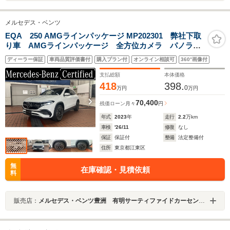
メルセデス・ベンツ
EQA 250 AMGラインパッケージ MP202301 弊社下取
り車 AMGラインパッケージ 全方位カメラ パノラミ
ックスライディングルーフ 前席シートヒーター ア
ディーラー保証
車両品質評価書付
購入プラン付
オンライン相談可
360°画像付
ンビエントライト 認定中古車2年付
支払総額
本体価格
418
398.
0
万円
万円
70,400
残価ローン
月々
円
年式
2023
年
走行
2.2
万km
車検
'26/11
修復
なし
保証
保証付
整備
法定整備付
住所
東京都江東区
無
在庫確認・見積依頼
料
販売店：
メルセデス・ベンツ豊洲 有明サーティファイドカーセンター