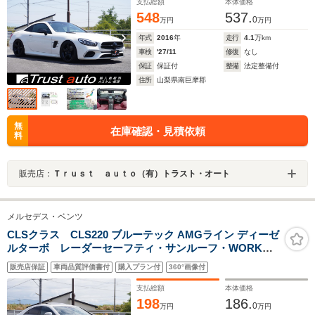
コ・ACC・BSM・記録簿
支払総額
本体価格
548
537.
0
万円
万円
年式
2016
年
走行
4.1
万km
車検
'27/11
修復
なし
保証
保証付
整備
法定整備付
住所
山梨県南巨摩郡
無
在庫確認・見積依頼
料
販売店：
Ｔｒｕｓｔ ａｕｔｏ（有）トラスト・オート
メルセデス・ベンツ
CLSクラス CLS220 ブルーテック AMGライン ディーゼ
ルターボ レーダーセーフティ・サンルーフ・WORK
GNOSIS 20AW・エアサス・ロワリングキッド・トラン
販売店保証
車両品質評価書付
購入プラン付
360°画像付
クスポイラー・黒革パワーシート・前席シートヒータ
ー・純正HDDナビ・地デジ・全周囲カメラ・ドラレコ
支払総額
本体価格
198
186.
0
万円
万円