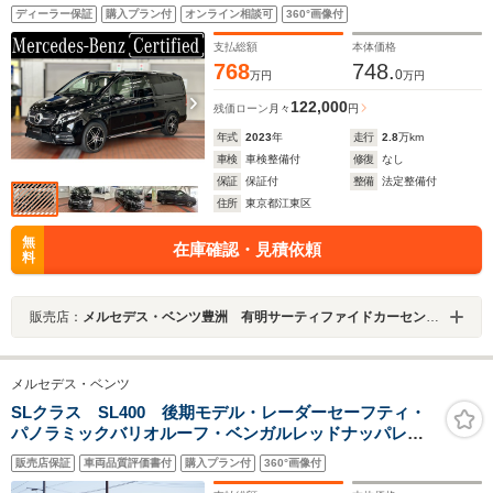
クスクルーシブシートパッケージ パノラミックスラ
ディーラー保証
購入プラン付
オンライン相談可
360°画像付
イディングルーフ 19インチAMG7ツインスポークアル
ミホイール ベージュレザー オブシディアンブラッ
支払総額
本体価格
ク 3列目ベンチシート
768
748.
0
万円
万円
122,000
残価ローン
月々
円
年式
2023
年
走行
2.8
万km
車検
車検整備付
修復
なし
保証
保証付
整備
法定整備付
住所
東京都江東区
無
在庫確認・見積依頼
料
販売店：
メルセデス・ベンツ豊洲 有明サーティファイドカーセンター
メルセデス・ベンツ
SLクラス SL400 後期モデル・レーダーセーフティ・
パノラミックバリオルーフ・ベンガルレッドナッパレザ
ー・パーツグロスブラックカスタムペイント・ロワリン
販売店保証
車両品質評価書付
購入プラン付
360°画像付
グキット・トランクスポイラー・AMG19AW・ドラレ