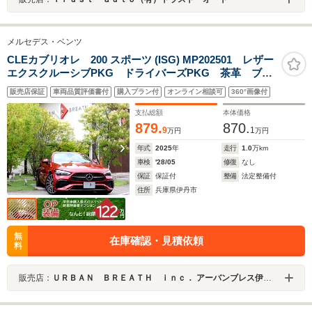
メルセデス・ベンツ
CLEカブリオレ 200 スポーツ (ISG) MP202501 レザー
エクスクルーシブPKG ドライバーズPKG 茶革 ブル
メスター シートベンチレーション AMG20AW 11.9
販売店保証
車両品質評価書付
購入プラン付
オンライン相談可
360°画像付
型ナビ アラウンドビュー B/S/Fカメラ 360度ドラレ
コ HUD 木目調パネル
支払総額
本体価格
879.
870.
9
1
万円
万円
年式
2025
年
走行
1.0
万km
車検
'28/05
修復
なし
保証
保証付
整備
法定整備付
住所
兵庫県伊丹市
無
在庫確認・見積依頼
料
販売店：
ＵＲＢＡＮ ＢＲＥＡＴＨ ｉｎｃ． アーバンブレス伊丹店