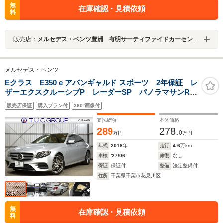
無
在庫確認・見積依頼
料
販売店：
メルセデス・ベンツ豊洲 有明サーティファイドカーセンター
メルセデス・ベンツ
Eクラス E350 e アバンギャルド スポーツ 2年保証 レ
ザーエクスクルーシブP レーダーSP パノラマサンR
全席ヒーター黒革 ブルメスターS ディストロ AMG
販売店保証
購入プラン付
360°画像付
エアロ19AW HUD LEDH PTS フットゲート 地デ
ジ360カメ エアバランスP
支払総額
本体価格
289
278.
0
万円
万円
年式
2018
年
走行
4.6
万km
車検
'27/06
修復
なし
保証
保証付
整備
法定整備付
住所
千葉県千葉市花見川区
無
在庫確認・見積依頼
料