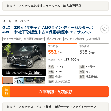
販売店：
アクセル東名横浜ショールーム 輸入車専門店
メルセデス・ベンツ
GLC 220 d 4マチック AMGライン ディーゼルターボ
4WD 弊社下取/認定中古車保証/禁煙車/エアサスペンシ
ョン/リアエアコン/パノラミックスライディングルーフ/ア
ディーラー保証
車両品質評価書付
購入プラン付
オンライン相談可
360°画像付
ンビエントライト64色/Apple Car Play/シートヒータ
ー/360°カメラ/AMGスタイリングパッケージ/キーレスゴ
支払総額
本体価格
ー
553.
538.
4
0
万円
万円
37,400
残価ローン
月々
円
年式
2022
年
走行
3.5
万km
車検
'27/02
修復
なし
保証
保証付
整備
法定整備付
住所
東京都江東区
無
在庫確認・見積依頼
料
販売店：
メルセデス・ベンツ豊洲 有明サーティファイドカーセンター