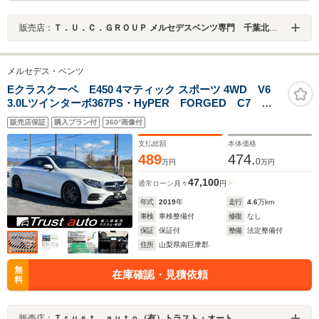
販売店：
Ｔ．Ｕ．Ｃ．ＧＲＯＵＰ メルセデスベンツ専門 千葉北インター店／（株）へリックス
メルセデス・ベンツ
Eクラスクーペ E450 4マティック スポーツ 4WD V6
3.0Lツインターボ367PS・HyPER FORGED C7
20AW・エアサス・ロワリングキット・リアTPIホイール
販売店保証
購入プラン付
360°画像付
スペーサー・パノラミックスライディングルーフ・ピレ
リタイヤ新品
支払総額
本体価格
489
474.
0
万円
万円
47,100
通常ローン
月々
円
年式
2019
年
走行
4.6
万km
車検
車検整備付
修復
なし
保証
保証付
整備
法定整備付
住所
山梨県南巨摩郡
無
在庫確認・見積依頼
料
販売店：
Ｔｒｕｓｔ ａｕｔｏ（有）トラスト・オート