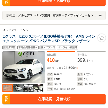
在庫確認・見積依頼
料
販売店：
メルセデス・ベンツ豊洲 有明サーティファイドカーセンター
メルセデス・ベンツ
Eクラス E200 スポーツ (BSG搭載モデル) AMGライン
エクスクルーシブPKG パノラマSR ブラックレザーシー
ト&ヒーター ナビ 360カメラ キーレスゴー ワイヤ
販売店保証
車両品質評価書付
購入プラン付
オンライン相談可
レスチャージング ブルメスターサウンド ドラレコ
ヘッドアップD
支払総額
本体価格
418
399.
8
万円
万円
24,500
通常ローン
月々
円
年式
2020
年
走行
3.0
万km
車検
'27/11
修復
なし
保証
保証付
整備
法定整備付
住所
神奈川県横浜市緑区
無
在庫確認・見積依頼
料