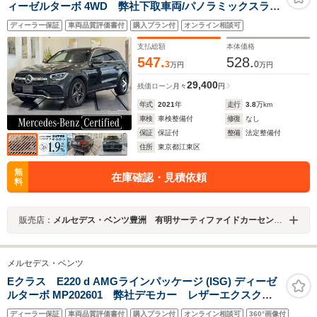
ィーゼルターボ 4WD 弊社下取車両/パノラミックスライ
ディングルーフ/ワイヤレスチャージング/パフュームアト
ディーラー保証
車両品質評価書付
購入プラン付
オンライン相談可
マイザー/純正ドライブレコーダー前後/アンビエントライ
ト64色/メモリー付きパワーシート/デジタルコックピット
支払総額
本体価格
ディスプレイ
547.
528.
3
0
万円
万円
29,400
残価ローン
月々
円
年式
2021
年
走行
3.8
万km
車検
車検整備付
修復
なし
保証
保証付
整備
法定整備付
住所
東京都江東区
無
在庫確認・見積依頼
料
販売店：
メルセデス・ベンツ豊洲 有明サーティファイドカーセンター
メルセデス・ベンツ
Eクラス E220 d AMGラインパッケージ (ISG) ディーゼ
ルターボ MP202601 弊社デモカー レザーエクスクル
ーシブパッケージ AMGラインパッケージ デジタルイ
ディーラー保証
車両品質評価書付
購入プラン付
オンライン相談可
360°画像付