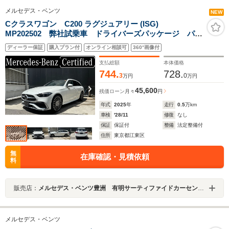
メルセデス・ベンツ
NEW
Cクラスワゴン C200 ラグジュアリー (ISG)
MP202502 弊社試乗車 ドライバーズパッケージ パノ
ラミックスラディングルーフ リア・アクスルステアリ
ディーラー保証
購入プラン付
オンライン相談可
360°画像付
ング ヘッドアップディスプレイ アダプティブダンピ
ングシステム付きサスペンション エンジニアリングパ
支払総額
本体価格
ッケージ
744.
728.
3
0
万円
万円
45,600
残価ローン
月々
円
年式
2025
年
走行
0.5
万km
車検
'28/11
修復
なし
保証
保証付
整備
法定整備付
住所
東京都江東区
無
在庫確認・見積依頼
料
販売店：
メルセデス・ベンツ豊洲 有明サーティファイドカーセンター
メルセデス・ベンツ