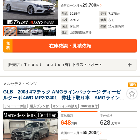
29,700
通常ローン
月々
円
年式
2015
年
走行
7.1
万km
車検
'27/12
修復
なし
保証
保証付
整備
法定整備付
住所
山梨県南巨摩郡
無
在庫確認・見積依頼
料
販売店：
Ｔｒｕｓｔ ａｕｔｏ（有）トラスト・オート
メルセデス・ベンツ
NEW
GLB 200d 4マチック AMGラインパッケージ ディーゼ
ルターボ 4WD MP202401 弊社下取り車 AMGラインパ
ッケージ パノラミックスライディングルーフ シート
ディーラー保証
購入プラン付
オンライン相談可
360°画像付
ヒーター パワーバックドア メモリーシート 認定中
古車2年付
支払総額
本体価格
648
628.
0
万円
万円
55,200
残価ローン
月々
円