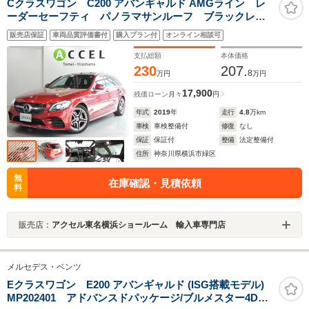
Cクラスワゴン C200 アバンギャルド AMGライン レ
ーダーセーフティ パノラマサンルーフ ブラックレザ
ーシート&シートヒーター 純正ナビTVカメラ AMGエ
販売店保証
車両品質評価書付
購入プラン付
オンライン相談可
アロ&18インチアルミ マルチビームLED キーレスゴ
ー ドラレコ 電動テールゲート 後期型
支払総額
本体価格
230
207.
8
万円
万円
17,900
残価ローン
月々
円
年式
2019
年
走行
4.8
万km
車検
車検整備付
修復
なし
保証
保証付
整備
法定整備付
住所
神奈川県横浜市緑区
無
在庫確認・見積依頼
料
販売店：
アクセル東名横浜ショールーム 輸入車専門店
メルセデス・ベンツ
Eクラスワゴン E200 アバンギャルド (ISG搭載モデル)
MP202401 アドバンスドパッケージ/ブルメスター4Dサ