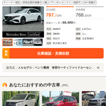
ラウンドサウンド/熱反射・ノイズ軽減ガラス/ヘッドアッ
ディーラー保証
車両品質評価書付
購入プラン付
オンライン相談可
360°画像付
プディスプレイ/デジタルライト/19インチAMGアルミ/ス
ポーツシート/シートヒーター/
支払総額
本体価格
787.
768.
7
0
万円
万円
68,400
残価ローン
月々
円
年式
2025
年
走行
1.0
万km
車検
'28/02
修復
なし
保証
保証付
整備
法定整備付
住所
東京都江東区
無
在庫確認・見積依頼
料
販売店：
メルセデス・ベンツ豊洲 有明サーティファイドカーセンター
あなたにおすすめの中古車
［PR］