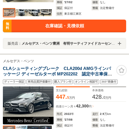
車検
'27/02
修復
なし
保証
保証付
整備
法定整備付
住所
東京都江東区
無
在庫確認・見積依頼
料
販売店：
メルセデス・ベンツ豊洲 有明サーティファイドカーセンター
メルセデス・ベンツ
CLAシューティングブレーク CLA200d AMGラインパ
ッケージ ディーゼルターボ MP202202 認定中古車保証2
年 パノラミックスライディングルーフ ヘッドアップ
ディーラー保証
車両品質評価書付
購入プラン付
オンライン相談可
360°画像付
ディスプレイ シートヒーター MBUX搭載 360度カメ
ラ レーダーセーフティパッケージ 車内アンビエント
支払総額
本体価格
ライト64色
447.
428.
5
0
万円
万円
42,300
残価ローン
月々
円
年式
2022
年
走行
2.9
万km
車検
'27/08
修復
なし
保証
保証付
整備
法定整備付