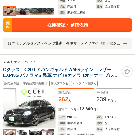
車検
'28/12
修復
なし
保証
保証付
整備
法定整備付
住所
東京都江東区
無
在庫確認・見積依頼
料
販売店：
メルセデス・ベンツ豊洲 有明サーティファイドカーセンター
メルセデス・ベンツ
Cクラス C200 アバンギャルド AMGライン レザー
EXPKG パノラマS 黒革 ナビTVカメラ 1オーナー ブルメ
スターサウンドシステム フットオープン電動トランク
販売店保証
車両品質評価書付
購入プラン付
オンライン相談可
ヘッドアップディスプレイ LEDヘッドライト BSG ドラ
レコ
支払総額
本体価格
262
239.
8
万円
万円
12,600
通常ローン
月々
円
年式
2018
年
走行
3.9
万km
車検
車検整備付
修復
なし
保証
保証付
整備
法定整備付