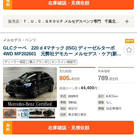
無
在庫確認・見積依頼
料
販売店：
Ｔ．Ｕ．Ｃ．ＧＲＯＵＰ メルセデスベンツ専門 千葉北インター店／（株）へリックス
メルセデス・ベンツ
NEW
GLCクーペ 220 d 4マチック (ISG) ディーゼルターボ
4WD MP202601 元弊社デモカー メルセデス・ケア(新車
保証)継承 認定中古車 AMGライン 360°カメラシステ
ディーラー保証
購入プラン付
オンライン相談可
ム 純正ドライブレコーダー メモリー付きパワーシー
ト アンビエントライト(64色) ワイヤレスチャージング
支払総額
本体価格
805.
789.
4
0
万円
万円
44,400
残価ローン
月々
円
年式
2025
年
走行
0.5
万km
車検
'28/11
修復
なし
保証
保証付
整備
法定整備付
住所
東京都江東区
無
在庫確認・見積依頼
料