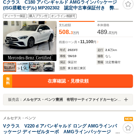
Cクラス C180 アバンギャルド AMGラインパッケージ
(ISG搭載モデル) MP202302 認定中古車保証付き 弊社
ユーザー様お下取り車 AMGライン パノラマサンルー
ディーラー保証
購入プラン付
オンライン相談可
フ 本革シート ヘッドアップディスプレイ 360°カメ
ラシステム シートヒーター メモリー付きパワーシー
支払総額
本体価格
ト
508.
489.
3
0
万円
万円
11,100
残価ローン
月々
円
年式
2023
年
走行
2.6
万km
車検
'26/10
修復
なし
保証
保証付
整備
法定整備付
住所
東京都江東区
無
在庫確認・見積依頼
料
販売店：
メルセデス・ベンツ豊洲 有明サーティファイドカーセンター
メルセデス・ベンツ
NEW
Vクラス V220 d アバンギャルド ロング AMGラインパ
ッケージ ディーゼルターボ AMGラインパッケージ エ