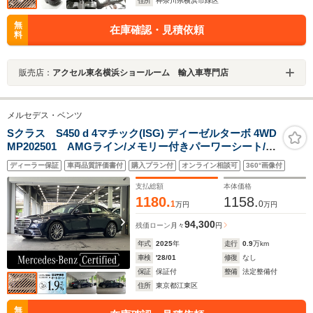
住所
神奈川県横浜市緑区
無
在庫確認・見積依頼
料
販売店：
アクセル東名横浜ショールーム 輸入車専門店
メルセデス・ベンツ
Sクラス S450 d 4マチック(ISG) ディーゼルターボ 4WD
MP202501 AMGライン/メモリー付きパーワーシート/シ
ートヒーター/シートベンチレーター/レーダーセーフティ
ディーラー保証
車両品質評価書付
購入プラン付
オンライン相談可
360°画像付
パッケージ/パノラミックスライディングルーフ/ヘッドア
ップディスプレイ
支払総額
本体価格
1180.
1158.
1
0
万円
万円
94,300
残価ローン
月々
円
年式
2025
年
走行
0.9
万km
車検
'28/01
修復
なし
保証
保証付
整備
法定整備付
住所
東京都江東区
無