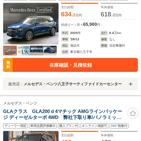
ジ/パノラミックスライディングルーフ/ヘッドアップディ
スプレイ/シートヒーター/本革シート/ETC2.0
支払総額
本体価格
634.
618.
5
0
万円
万円
65,900
残価ローン
月々
円
年式
2025
年
走行
0.4
万km
車検
'28/12
修復
なし
保証
保証付
整備
法定整備付
住所
東京都八王子市
無
在庫確認・見積依頼
料
販売店：
メルセデス・ベンツ八王子サーティファイドカーセンター
メルセデス・ベンツ
GLAクラス GLA200 d 4マチック AMGラインパッケー
ジ ディーゼルターボ 4WD 弊社下取り車/パノラミック
スライディングルーフ/アドバンスドパッケージ/ヘッドア
ディーラー保証
車両品質評価書付
購入プラン付
オンライン相談可
360°画像付
ップディスプレイ/レザーDINAMICAシート/シートヒータ
ー/メモリー付きパワーシート/19インチツインスポークア
支払総額
本体価格