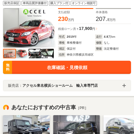
ーシート&シートヒーター 純正ナビTVカメラ AMGエ
販売店保証
車両品質評価書付
購入プラン付
オンライン相談可
アロ&18インチアルミ マルチビームLED キーレスゴ
ー ドラレコ 電動テールゲート 後期型
支払総額
本体価格
230
207.
8
万円
万円
17,900
残価ローン
月々
円
年式
2019
年
走行
4.8
万km
車検
車検整備付
修復
なし
保証
保証付
整備
法定整備付
住所
神奈川県横浜市緑区
無
在庫確認・見積依頼
料
販売店：
アクセル東名横浜ショールーム 輸入車専門店
あなたにおすすめの中古車
［PR］