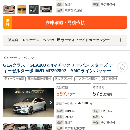
保証
保証付
整備
法定整備付
住所
東京都杉並区
無
在庫確認・見積依頼
料
販売店：
メルセデス・ベンツ中野 サーティファイドカーセンター
メルセデス・ベンツ
GLAクラス GLA200 d 4マチック アーバン スターズ デ
ィーゼルターボ 4WD MP202602 AMGラインパッケー
ジ 20インチAMGアルミホイール AMGライン マルチ
ディーラー保証
車両品質評価書付
購入プラン付
オンライン相談可
360°画像付
ビームLEDヘッドライト アンビエントライト 360度カ
メラ ヘッドアップディスプレイ シートヒーター パ
支払総額
本体価格
ノラミックスライディングルーフ
597.
578.
4
0
万円
万円
66,900
残価ローン
月々
円
年式
2025
年
走行
0.2
万km
車検
'28/12
修復
なし
保証
保証付
整備
法定整備付
住所
東京都西東京市