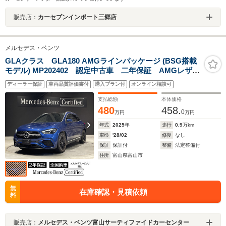
販売店：
カーセブンインポート三郷店
メルセデス・ベンツ
GLAクラス GLA180 AMGラインパッケージ (BSG搭載
モデル) MP202402 認定中古車 二年保証 AMGレザー
エクスクルーシブパッケージ アドバンスドパッケー
ディーラー保証
車両品質評価書付
購入プラン付
オンライン相談可
ジ アルミホイール仕様違い(RVT) ヘッドアップディス
プレイ ブルメスターサラウンドサウンド MBUXイン
支払総額
本体価格
テリアアシスト
480
458.
0
万円
万円
年式
2025
年
走行
0.9
万km
車検
'28/02
修復
なし
保証
保証付
整備
法定整備付
住所
富山県富山市
無
在庫確認・見積依頼
料
販売店：
メルセデス・ベンツ富山サーティファイドカーセンター