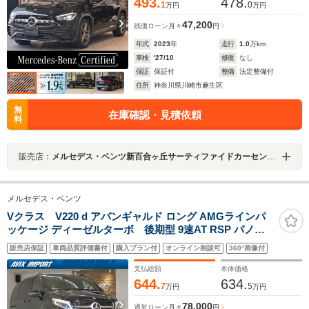
ルミ
493.
478.
1
0
万円
万円
47,200
残価ローン
月々
円
年式
2023
年
走行
1.0
万km
車検
'27/10
修復
なし
保証
保証付
整備
法定整備付
住所
神奈川県川崎市麻生区
無
在庫確認・見積依頼
料
販売店：
メルセデス・ベンツ新百合ヶ丘サーティファイドカーセンター
メルセデス・ベンツ
Vクラス V220 d アバンギャルド ロング AMGラインパ
ッケージ ディーゼルターボ 後期型 9速AT RSP パノラ
マSR 黒革 エクスクルーシブシートPKG 後席ツインモニ
販売店保証
車両品質評価書付
購入プラン付
オンライン相談可
360°画像付
ター LEDライト MBUXナビ地デジ360°カメラ デジタルイ
ンナーミラー ブルメスターサウンド AMG19AW 禁煙 正
支払総額
本体価格
規D車
644.
634.
7
5
万円
万円
78,000
通常ローン
月々
円