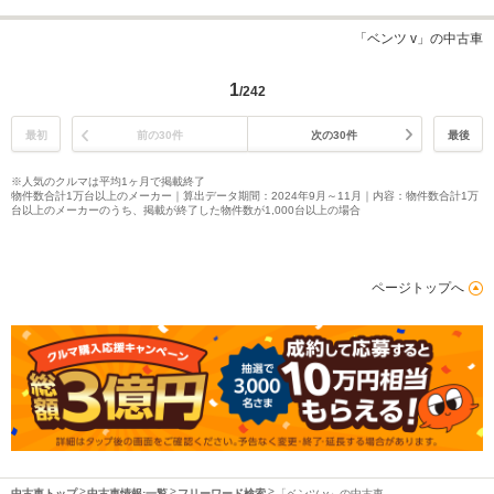
「ベンツ v」の中古車
1
/242
最初
前の30件
次の30件
最後
※人気のクルマは平均1ヶ月で掲載終了
物件数合計1万台以上のメーカー｜算出データ期間：2024年9月～11月｜内容：物件数合計1万
台以上のメーカーのうち、掲載が終了した物件数が1,000台以上の場合
ページトップへ
中古車トップ
中古車情報:一覧
フリーワード検索
「ベンツ v」の中古車