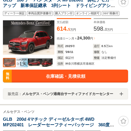
アップ 新車保証継承 3列シート ドライビングアシス
タンスパッケージ 360°カメラシステム アンビエント
ディーラー保証
車両品質評価書付
購入プラン付
オンライン相談可
360°画像付
ライト シートヒーター ワイヤレスチャージング
AMGライン キーレスゴー
支払総額
本体価格
614.
598.
5
0
万円
万円
24,300
残価ローン
月々
円
年式
2025
年
走行
0.5
万km
車検
'28/11
修復
なし
保証
保証付
整備
法定整備付
住所
神奈川県横浜市港南区
無
在庫確認・見積依頼
料
販売店：
メルセデス・ベンツ港南台サーティファイドカーセンター
メルセデス・ベンツ
GLB 200d 4マチック ディーゼルターボ 4WD
MP202401 レーダーセーフティーパッケージ 360度カ
メラ アンビエントライト 7人乗り ワイヤレスチャー