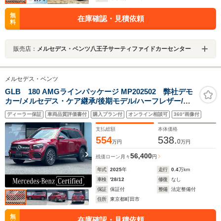
無
在庫確認・見積依頼
料
販売店：
メルセデス・ベンツ八王子サーティファイドカーセンター
メルセデス・ベンツ
GLB 180 AMGラインパッケージ MP202502 弊社デモ
カー/メルセデス・ケア継承/後期モデル/ハーフレザー/シ
ートヒーター/メモリー付きパワーシート/360°カメ
ディーラー保証
車両品質評価書付
購入プラン付
オンライン相談可
360°画像付
ラ/ETC2.0/20インチAMGアルミ/追従クルコン/レーンキー
プアシスト/電動トランク
支払総額
本体価格
554
538.
0
万円
万円
56,400
残価ローン
月々
円
年式
2025
年
走行
0.4
万km
車検
'28/12
修復
なし
保証
保証付
整備
法定整備付
住所
東京都町田市
無
在庫確認・見積依頼