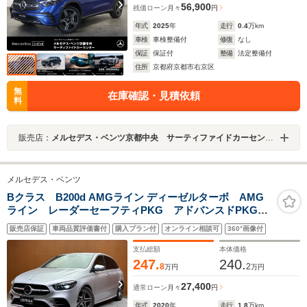
56,900
残価ローン
月々
円
年式
2025
年
走行
0.4
万km
車検
車検整備付
修復
なし
保証
保証付
整備
法定整備付
住所
京都府京都市右京区
無
在庫確認・見積依頼
料
販売店：
メルセデス・ベンツ京都中央 サーティファイドカーセンター
メルセデス・ベンツ
Bクラス B200d AMGライン ディーゼルターボ AMG
ライン レーダーセーフティPKG アドバンスドPKG
Bluetooth接続 フルセグTV ワイヤレス充電 HUD
販売店保証
車両品質評価書付
購入プラン付
オンライン相談可
360°画像付
BSM LKA ACC シートヒーター パワーバックド
ア 360°カメラ バックカメラ ETC ドラレコ
支払総額
本体価格
247.
240.
8
2
万円
万円
27,400
通常ローン
月々
円
年式
2020
年
走行
1.8
万km