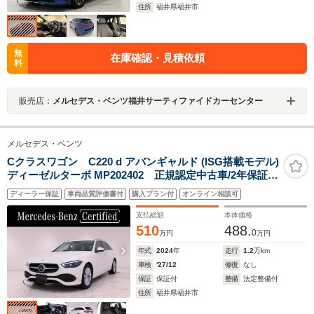
住所
福井県福井市
無
在庫確認・見積依頼
料
販売店：
メルセデス・ベンツ福井サーティファイドカーセンター
メルセデス・ベンツ
Cクラスワゴン C220 d アバンギャルド (ISG搭載モデル)
ディーゼルターボ MP202402 正規認定中古車/2年保証/
レザーエクスクルーシブパッケージ/ベーシックパッケー
ディーラー保証
車両品質評価書付
購入プラン付
オンライン相談可
ジ/アンビエントライトプレミアム/シートベンチレータ
ー/MBUX ARナビゲーション/ヘッドアップディスプレ
支払総額
本体価格
イ/プレセーフ
510
488.
0
万円
万円
年式
2024
年
走行
1.2
万km
車検
'27/12
修復
なし
保証
保証付
整備
法定整備付
住所
福井県福井市