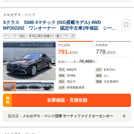
メルセデス・ベンツ
Sクラス S580 4マチック (ISG搭載モデル) 4WD
MP202202 ワンオーナー 認定中古車2年保証 シート
ベンチレーション メモリー付パワーシート 前後ドラ
ディーラー保証
車両品質評価書付
購入プラン付
イブレコーダー レーダーセーフティ
支払総額
本体価格
791.
778.
6
0
万円
万円
78,400
残価ローン
月々
円
年式
2022
年
走行
4.4
万km
車検
'27/04
修復
なし
保証
保証付
整備
法定整備付
住所
静岡県駿東郡
無
在庫確認・見積依頼
料
販売店：
メルセデス・ベンツ沼津 サーティファイドカーセンター