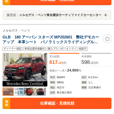
料
販売店：
メルセデス・ベンツ東名横浜サーティファイドカーセンター
メルセデス・ベンツ
GLB 180 アーバン スターズ MP202601 弊社デモカー
アップ 本革シート パノラミックスライディングルー
フ アドバンストパッケージ メモリー付パワーシー
ディーラー保証
車両品質評価書付
購入プラン付
オンライン相談可
ト キーレスゴー 360°カメラシステム 電動リアゲー
ト フットトランクオープナー
支払総額
本体価格
617.
598.
8
0
万円
万円
24,900
残価ローン
月々
円
年式
2025
年
走行
0.1
万km
車検
'28/11
修復
なし
保証
保証付
整備
法定整備付
住所
東京都江東区
無
在庫確認・見積依頼
料