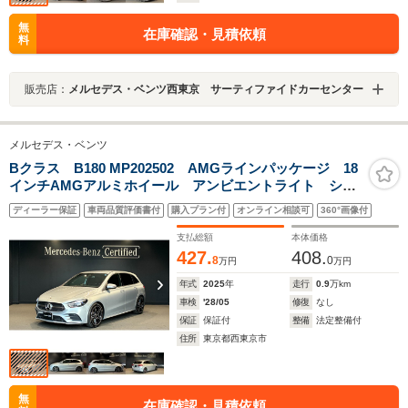
無
在庫確認・見積依頼
料
販売店：
メルセデス・ベンツ西東京 サーティファイドカーセンター
メルセデス・ベンツ
Bクラス B180 MP202502 AMGラインパッケージ 18
インチAMGアルミホイール アンビエントライト シー
トヒーター ダイレクトステアリング マルチビーム
ディーラー保証
車両品質評価書付
購入プラン付
オンライン相談可
360°画像付
LEDヘッドライト スポーツシート カーボンルックイ
ンテリアトリム
支払総額
本体価格
427.
408.
8
0
万円
万円
年式
2025
年
走行
0.9
万km
車検
'28/05
修復
なし
保証
保証付
整備
法定整備付
住所
東京都西東京市
無
在庫確認・見積依頼