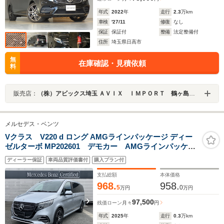
年式
2022
年
走行
2.3
万km
車検
'27/11
修復
なし
保証
保証付
整備
法定整備付
住所
埼玉県日高市
無
在庫確認・見積依頼
料
販売店：
（株）アビックス埼玉 ＡＶＩＸ ＩＭＰＯＲＴ 鶴ヶ島インター店
メルセデス・ベンツ
Vクラス V220 d ロング AMGラインパッケージ ディー
ゼルターボ MP202601 デモカー AMGラインパッケー
ジ エアサスペンション メモリー付パワーシート シ
ディーラー保証
車両品質評価書付
購入プラン付
ートヒーター パノラミックスライディングルーフ レ
ーダーセーフティ アンビエントライト 360度カメラ
支払総額
本体価格
968.
958.
5
0
万円
万円
97,500
残価ローン
月々
円
年式
2025
年
走行
0.3
万km