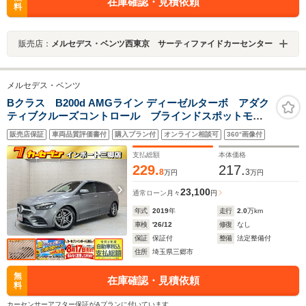
在庫確認・見積依頼
料
販売店：
メルセデス・ベンツ西東京 サーティファイドカーセンター
メルセデス・ベンツ
Bクラス B200d AMGライン ディーゼルターボ アダク
ティブクルーズコントロール ブラインドスポットモニ
ター レーンキープアシスト 衝突軽減ブレーキ フル
販売店保証
車両品質評価書付
購入プラン付
オンライン相談可
360°画像付
セグTV ETC バックモニター シートヒーター メモ
リーシート 電動テールゲート
支払総額
本体価格
229.
217.
8
3
万円
万円
23,100
通常ローン
月々
円
年式
2019
年
走行
2.0
万km
車検
'26/12
修復
なし
保証
保証付
整備
法定整備付
住所
埼玉県三郷市
無
在庫確認・見積依頼
料
カーセンサーアフター保証がAプランに付いています