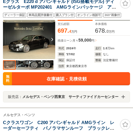
Eクラス E220 d アバンギャルド (ISG搭載モデル) ディ
ーゼルターボ MP202401 AMGラインパッケージ アド
バンスドパッケージ 19インチAMGアルミホイール 本
ディーラー保証
車両品質評価書付
購入プラン付
オンライン相談可
360°画像付
革巻スポーツステアリング アクティブアンビエントラ
イト ヘッドアップディスプレイ パフューム
支払総額
本体価格
697.
678.
4
0
万円
万円
59,000
残価ローン
月々
円
年式
2024
年
走行
1.0
万km
車検
'27/02
修復
なし
保証
保証付
整備
法定整備付
住所
東京都西東京市
無
在庫確認・見積依頼
料
販売店：
メルセデス・ベンツ西東京 サーティファイドカーセンター
メルセデス・ベンツ
Cクラスワゴン C200 アバンギャルド AMGライン レ
ーダーセーフティ パノラマサンルーフ ブラックレザ