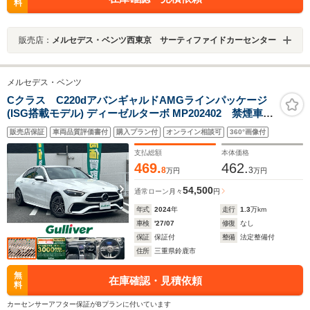
料
販売店：
メルセデス・ベンツ西東京 サーティファイドカーセンター
メルセデス・ベンツ
Cクラス C220dアバンギャルドAMGラインパッケージ
(ISG搭載モデル) ディーゼルターボ MP202402 禁煙車/
内外装簡易清掃済/カーセンサー認定書有/ハーフレザーシ
販売店保証
車両品質評価書付
購入プラン付
オンライン相談可
360°画像付
ート/純正ナビ/フルセグTV./アラウンドビューモニター/レ
ーダークルコン/ETC2.0/ドラレコ/シートメモリー/シート
支払総額
本体価格
ヒーター/BSM/安全装置/純正AW/HUD
469.
462.
8
3
万円
万円
54,500
通常ローン
月々
円
年式
2024
年
走行
1.3
万km
車検
'27/07
修復
なし
保証
保証付
整備
法定整備付
住所
三重県鈴鹿市
無
在庫確認・見積依頼
料
カーセンサーアフター保証がBプランに付いています