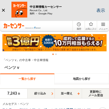
中古車情報カーセンサー
表示
Recruit Co., Ltd.
無料 － Google Play
履歴
お気に入り
メニュー
「ベンツ v」の中古車・中古車情報
ベンツ v
一覧から探す
地図から探す
更新時に
7,243
絞り込み
並べ替え
台
メール受信
メルセデス・ベンツ