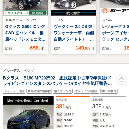
メルセデス・ベンツ
トヨタ
スバル
Gクラス G500 ロング
ヴォクシー 2.0 ZS 煌
レヴォーグ 2.0 
4WD 左ハンドル 後
ワンオーナー車 両側
ポーツ アイサ
席ヘッドレスモニタ
自動スライドドア 純
ラック セレク
ー 社外ナビ
正SDナビ WORKジ
4WD 特別仕
658
149
1
総額：
万円
総額：
.8
万円
総額：
Bluetooth バックモ
ースト19インチAW
煙車 純正8イ
ニター ウッドコンビ
ローダウン フロント
ビ 黒ハーフ
ハンドル サンルー
スポイラー 地デジフ
ート アダプ
メルセデス・ベンツ
フ セラミックコーテ
ルセグ バックカメ
ルーズコント
ィング済
ラ スマートキー 後
LEDヘッドラ
Bクラス B180 MP202502 正規認定中古車/2年保証/ド
ライビングアシスタンスパッケージ/タイヤ空気圧警告灯
席モニター
ートヒーター
システム/アンビエントライト/フットトランクオープナ
ヒーター パ
ディーラー保証
車両品質評価書付
購入プラン付
オンライン相談可
360°画像付
ー/EASYPACK自動開閉テールゲート
ト プッシュ
支払総額
本体価格
381
358.
0
万円
万円
年式
2025
年
走行
0.7
万km
車検
'28/03
修復
なし
保証
保証付
整備
法定整備付