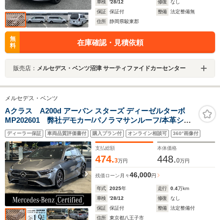
車検
'28/12
修復
なし
保証
保証付
整備
法定整備無
住所
静岡県駿東郡
無
在庫確認・見積依頼
料
販売店：
メルセデス・ベンツ沼津 サーティファイドカーセンター
メルセデス・ベンツ
Aクラス A200d アーバン スターズ ディーゼルターボ
MP202601 弊社デモカー/パノラマサンルーフ/本革シー
ト/シートヒーター/純正ドラレコ/ワイヤレスチャージン/
ディーラー保証
車両品質評価書付
購入プラン付
オンライン相談可
360°画像付
電動シート(メモリ付)/後期/整備記録簿付き/禁煙車/ワンオ
ーナー/アンビエントライト64色/メルセデス・ケア継承
支払総額
本体価格
474.
448.
3
0
万円
万円
46,000
残価ローン
月々
円
年式
2025
年
走行
0.4
万km
車検
'28/12
修復
なし
保証
保証付
整備
法定整備付
住所
東京都八王子市