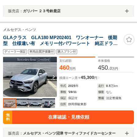
販売店：
ガリバー ２３号鈴鹿店
メルセデス・ベンツ
GLAクラス GLA180 MP202401 ワンオーナー 後期
型 仕様違い有 メモリー付パワーシート 純正ドライ
ブレコーダー前後 シートヒーター 電動リアゲート
ディーラー保証
車両品質評価書付
購入プラン付
64色アンビエントライト ワイヤレスチャージング
支払総額
本体価格
460
450.
0
万円
万円
45,300
残価ローン
月々
円
年式
2025
年
走行
0.5
万km
車検
'28/11
修復
なし
保証
保証付
整備
法定整備無
住所
静岡県駿東郡
無
在庫確認・見積依頼
料
販売店：
メルセデス・ベンツ沼津 サーティファイドカーセンター