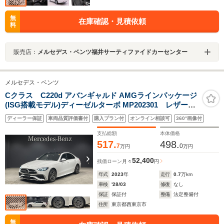
無
在庫確認・見積依頼
料
販売店：
メルセデス・ベンツ福井サーティファイドカーセンター
メルセデス・ベンツ
Cクラス C220d アバンギャルド AMGラインパッケージ
(ISG搭載モデル)ディーゼルターボ MP202301 レザーエ
クスクルーシブパッケージ パノラミックスライディン
ディーラー保証
車両品質評価書付
購入プラン付
オンライン相談可
360°画像付
グルーフ ベーシックパッケージ アンビエントライ
ト ワイヤレスチャージング 360°カメラ
支払総額
本体価格
517.
498.
7
0
万円
万円
52,400
残価ローン
月々
円
年式
2023
年
走行
0.7
万km
車検
'28/03
修復
なし
保証
保証付
整備
法定整備付
住所
東京都西東京市
無