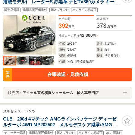
搭載モデル) レーダーS 赤黒革 ナビTV360カメラ キーレ
スゴー ブラインドスポットアシスト ドラレコ 電動テール
販売店保証
車両品質評価書付
購入プラン付
オンライン相談可
ゲート
支払総額
本体価格
392
373.
8
万円
万円
42,300
残価ローン
月々
円
年式
2022
年
走行
4.1
万km
車検
'27/07
修復
なし
保証
保証付
整備
法定整備付
住所
神奈川県横浜市緑区
無
在庫確認・見積依頼
料
販売店：
アクセル東名横浜ショールーム 輸入車専門店
メルセデス・ベンツ
GLB 200d 4マチック AMGラインパッケージ ディーゼ
ルターボ 4WD MP202502 メルセデスケア継承/AMGラ
インパッケージ/AMGレザーエクスクルーシブパッケー
ディーラー保証
車両品質評価書付
購入プラン付
オンライン相談可
360°画像付