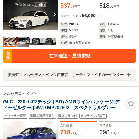
ブレコーダー アンビエントライト
537.
518.
7
0
万円
万円
56,000
残価ローン
月々
円
年式
2023
年
走行
1.6
万km
車検
'26/12
修復
なし
保証
保証付
整備
法定整備付
住所
東京都西東京市
無
在庫確認・見積依頼
料
販売店：
メルセデス・ベンツ西東京 サーティファイドカーセンター
メルセデス・ベンツ
GLC 220 d 4マチック (ISG) AMGラインパッケージ デ
ィーゼルターボ4WD MP202502 スペクトラルブルード
ライバーズPKGレザーエクスクルーシブPKGリアアクス
ディーラー保証
車両品質評価書付
購入プラン付
オンライン相談可
ルステアリングシートヒーターベンチレーター360カメラ
レザーブラックMBUX
支払総額
本体価格
718.
698.
7
0
万円
万円