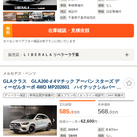
車検
車検整備付
修復
なし
保証
保証付
整備
法定整備付
住所
千葉県千葉市稲毛区
無
在庫確認・見積依頼
料
カーセンサーアフター保証がBプランに付いています
販売店：
ＬＩＢＥＲＡＬＡ リベラーラ千葉
メルセデス・ベンツ
GLAクラス GLA200 d 4マチック アーバン スターズ デ
ィーゼルターボ 4WD MP202601 ハイテックシルバー パ
ノラミックスライディングルーフ Burmesterサラウンド
ディーラー保証
車両品質評価書付
購入プラン付
オンライン相談可
360°画像付
システム ヘッドアップディスプレイ イルミネーテッドス
テップカバー アダプティブハイビームアシスト
支払総額
本体価格
585.
568.
9
0
万円
万円
62,600
残価ローン
月々
円
年式
2025
年
走行
0.4
万km
車検
'28/09
修復
なし