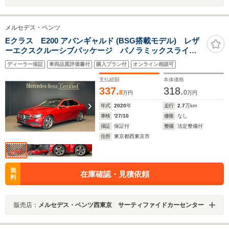
メルセデス・ベンツ
Eクラス E200 アバンギャルド (BSG搭載モデル) レザ
ーエクスクルーシブパッケージ パノラミックスライデ
ィングルーフ レーダーセーフティパッケージ 本革シ
ディーラー保証
車両品質評価書付
購入プラン付
オンライン相談可
ート ブルメスターサウンド 360度カメラ アンビエン
トライト スマートキー キーレスゴー
支払総額
本体価格
337.
318.
8
0
万円
万円
年式
2020
年
走行
2.7
万km
車検
'27/10
修復
なし
保証
保証付
整備
法定整備付
住所
東京都西東京市
無
在庫確認・見積依頼
料
販売店：
メルセデス・ベンツ西東京 サーティファイドカーセンター