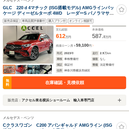
メルセデス・ベンツ
GLC 220 d 4マチック (ISG搭載モデル) AMGラインパッ
ケージ ディーゼルターボ 4WD レーダーS パノラマサン
ルーフ レザーエクスクルーシブPKG 純正ナビTV 360度カ
販売店保証
車両品質評価書付
購入プラン付
オンライン相談可
メラ ブラインドスポットアシスト キーレスゴー フットト
ランクオープナー ブルメスターサウンド ドラレコ ワン
支払総額
本体価格
オーナー
612
587.
8
万円
万円
59,100
残価ローン
月々
円
年式
2023
年
走行
2.9
万km
車検
車検整備付
修復
なし
保証
保証付
整備
法定整備付
住所
神奈川県横浜市緑区
無
在庫確認・見積依頼
料
販売店：
アクセル東名横浜ショールーム 輸入車専門店
メルセデス・ベンツ
Cクラスワゴン C200 アバンギャルド AMGライン (ISG