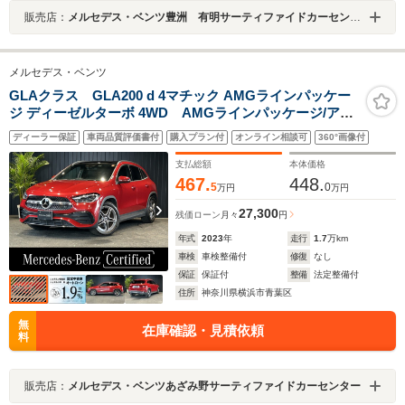
販売店：
メルセデス・ベンツ豊洲 有明サーティファイドカーセンター
メルセデス・ベンツ
GLAクラス GLA200 d 4マチック AMGラインパッケー
ジ ディーゼルターボ 4WD AMGラインパッケージ/アド
バンスドパッケージパノラミックスライディングルーフ/
ディーラー保証
車両品質評価書付
購入プラン付
オンライン相談可
360°画像付
レーダーセーフティーパッケージ/360度カメラ/ヘッドア
ップディスプレイ/シートヒーター運転席・助手席/アンビ
支払総額
本体価格
エントライト64色
467.
448.
5
0
万円
万円
27,300
残価ローン
月々
円
年式
2023
年
走行
1.7
万km
車検
車検整備付
修復
なし
保証
保証付
整備
法定整備付
住所
神奈川県横浜市青葉区
無
在庫確認・見積依頼
料
販売店：
メルセデス・ベンツあざみ野サーティファイドカーセンター