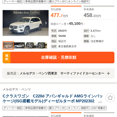
ディーラー保証
車両品質評価書付
購入プラン付
オンライン相談可
ジング パワーシート シートヒーター 純正ドライブ
レコーダー テレビ機能
支払総額
本体価格
477.
458.
7
0
万円
万円
45,100
残価ローン
月々
円
年式
2023
年
走行
2.4
万km
車検
'26/08
修復
なし
保証
保証付
整備
法定整備付
住所
東京都西東京市
無
在庫確認・見積依頼
料
販売店：
メルセデス・ベンツ西東京 サーティファイドカーセンター
メルセデス・ベンツ
Cクラスワゴン C220d アバンギャルド AMGラインパッ
ケージ(ISG搭載モデル)ディーゼルターボ MP202302
AMGライン ベーシックパッケージ パノラミックスラ
ディーラー保証
車両品質評価書付
購入プラン付
オンライン相談可
360°画像付
イディングルーフ レーダーセーフティパッケージ
スマートキー ヘッドアップディスプレイ 純正ドライ
支払総額
本体価格