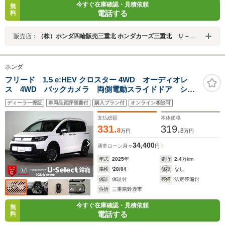
今すぐ在庫確認・見積依頼
無
電話する
料
販売店：
（株）ホンダ四輪販売三重北 ホンダカーズ三重北 Ｕ－Ｓｅｌｅｃｔ鈴鹿
ホンダ
フリード 1.5 e:HEV クロスター 4WD オーディオレ
ス 4WD バックカメラ 両側電動スライドドア シー
トヒーター LEDオートライト オートハイビーム ワ
ディーラー保証
車両品質評価書付
購入プラン付
オンライン相談可
ンオーナー 禁煙車 ルーフレール BSI パーキングセ
ンサー スマートキー
支払総額
本体価格
331.
319.
8
8
万円
万円
34,400
通常ローン
月々
円
年式
2025
年
走行
2.4
万km
車検
'28/04
修復
なし
保証
保証付
整備
法定整備付
住所
三重県鈴鹿市
今すぐ在庫確認・見積依頼
無
電話する
料