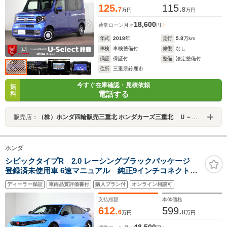
125.
115.
7
8
万円
万円
18,600
通常ローン
月々
円
年式
2018
年
走行
5.8
万km
車検
車検整備付
修復
なし
保証
保証付
整備
法定整備付
住所
三重県鈴鹿市
今すぐ在庫確認・見積依頼
無
電話する
料
販売店：
（株）ホンダ四輪販売三重北 ホンダカーズ三重北 Ｕ－Ｓｅｌｅｃｔ鈴鹿
ホンダ
シビックタイプR 2.0 レーシングブラックパッケージ
登録済未使用車 6速マニュアル 純正9インチコネクトナ
ビ ブルートゥース Bカメラ ETC2.0 LEDオートラ
ディーラー保証
車両品質評価書付
購入プラン付
オンライン相談可
イト パーキングセンサー ターボ ホンダセンシン
グ 黒シート ワイヤレス充電 純正19AW
支払総額
本体価格
612.
599.
6
8
万円
万円