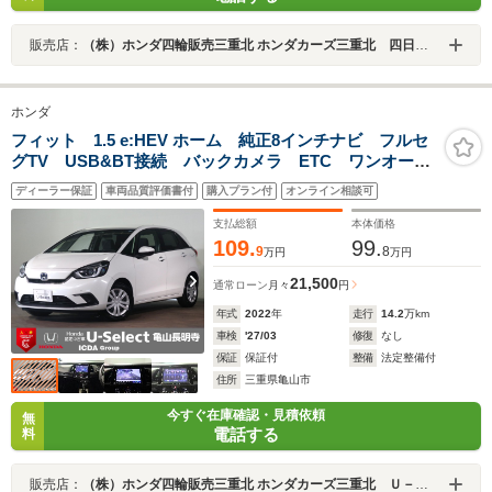
販売店：
（株）ホンダ四輪販売三重北 ホンダカーズ三重北 四日市あかつき台店
ホンダ
フィット 1.5 e:HEV ホーム 純正8インチナビ フルセ
グTV USB&BT接続 バックカメラ ETC ワンオーナ
ー ホンダセンシング レーダークルーズC LEDオート
ディーラー保証
車両品質評価書付
購入プラン付
オンライン相談可
ライト インテリキー プッシュスタート ハーフレザ
ー
支払総額
本体価格
109.
99.
9
8
万円
万円
21,500
通常ローン
月々
円
年式
2022
年
走行
14.2
万km
車検
'27/03
修復
なし
保証
保証付
整備
法定整備付
住所
三重県亀山市
今すぐ在庫確認・見積依頼
無
電話する
料
販売店：
（株）ホンダ四輪販売三重北 ホンダカーズ三重北 Ｕ－Ｓｅｌｅｃｔ亀山長明寺