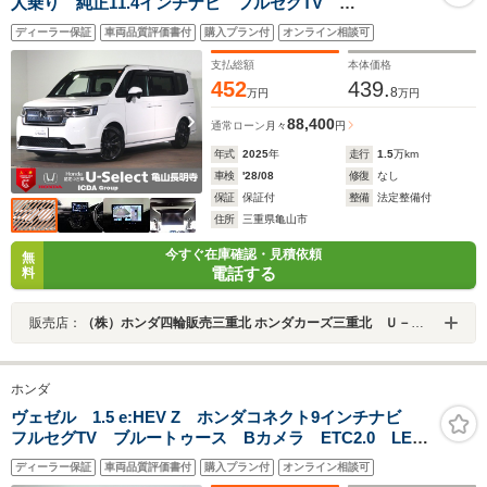
人乗り 純正11.4インチナビ フルセグTV
USB&BT&HDMI接続 マルチビューカメラ 純正フリッ
ディーラー保証
車両品質評価書付
購入プラン付
オンライン相談可
プダウンモニター ワンオーナー ホンダセンシング
ブラインドスポットモニター 禁煙車
支払総額
本体価格
452
439.
8
万円
万円
88,400
通常ローン
月々
円
年式
2025
年
走行
1.5
万km
車検
'28/08
修復
なし
保証
保証付
整備
法定整備付
住所
三重県亀山市
今すぐ在庫確認・見積依頼
無
電話する
料
販売店：
（株）ホンダ四輪販売三重北 ホンダカーズ三重北 Ｕ－Ｓｅｌｅｃｔ亀山長明寺
ホンダ
ヴェゼル 1.5 e:HEV Z ホンダコネクト9インチナビ
フルセグTV ブルートゥース Bカメラ ETC2.0 LED
オートライト ワイヤレス充電 ワンオーナー 禁煙
ディーラー保証
車両品質評価書付
購入プラン付
オンライン相談可
車 Pセンサー Pゲート Sヒーター 車高調 モデュ