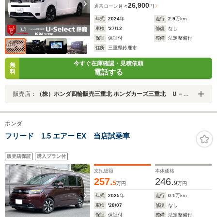
26,900
通常ローン
月々
円
年式
2024
年
走行
2.9
万km
車検
'27/12
修復
なし
保証
保証付
整備
法定整備付
住所
三重県鈴鹿市
今すぐ在庫確認・見積依頼
無
電話する
料
販売店：
（株）ホンダ四輪販売三重北 ホンダカーズ三重北 Ｕ－Ｓｅｌｅｃｔ鈴鹿
ホンダ
フリード 1.5 エアー EX 当店試乗車
販売店保証
購入プラン付
支払総額
本体価格
257.
246.
5
9
万円
万円
年式
2025
年
走行
0.1
万km
車検
'28/07
修復
なし
保証
保証付
整備
法定整備付