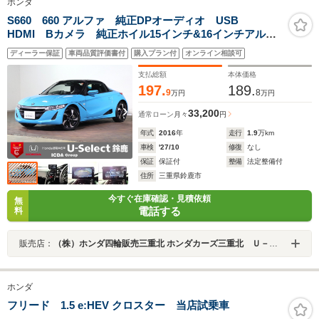
ホンダ
S660 660 アルファ 純正DPオーディオ USB
HDMI Bカメラ 純正ホイル15インチ&16インチアル
ミ LEDオートライト ETC車載器 ワンオーナー 禁
ディーラー保証
車両品質評価書付
購入プラン付
オンライン相談可
煙車 CTBA クルーズコントロール ハードトップ
支払総額
本体価格
197.
189.
9
8
万円
万円
33,200
通常ローン
月々
円
年式
2016
年
走行
1.9
万km
車検
'27/10
修復
なし
保証
保証付
整備
法定整備付
住所
三重県鈴鹿市
今すぐ在庫確認・見積依頼
無
電話する
料
販売店：
（株）ホンダ四輪販売三重北 ホンダカーズ三重北 Ｕ－Ｓｅｌｅｃｔ鈴鹿
ホンダ
フリード 1.5 e:HEV クロスター 当店試乗車