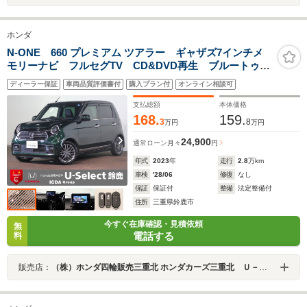
ホンダ
N-ONE 660 プレミアム ツアラー ギャザズ7インチメ
モリーナビ フルセグTV CD&DVD再生 ブルートゥー
ス バックカメラ ETC車載器 F&Rドラレコ ハーフ
ディーラー保証
車両品質評価書付
購入プラン付
オンライン相談可
レザーシート シートヒーター LEDオートライト ス
マートキー 禁煙車
支払総額
本体価格
168.
159.
3
8
万円
万円
24,900
通常ローン
月々
円
年式
2023
年
走行
2.8
万km
車検
'28/06
修復
なし
保証
保証付
整備
法定整備付
住所
三重県鈴鹿市
今すぐ在庫確認・見積依頼
無
電話する
料
販売店：
（株）ホンダ四輪販売三重北 ホンダカーズ三重北 Ｕ－Ｓｅｌｅｃｔ鈴鹿