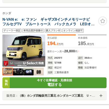
ホンダ
N-VAN e: e: ファン ギャザズ8インチメモリーナビ
フルセグTV ブルートゥース バックカメラ LEDオー
トライト オートハイビーム シートヒーター ホンダ
ディーラー保証
車両品質評価書付
購入プラン付
オンライン相談可
センシング 禁煙車 パーキングセンサー スマートキ
ー
支払総額
本体価格
194.
185.
3
8
万円
万円
28,800
通常ローン
月々
円
年式
2025
年
走行
364
km
車検
'27/08
修復
なし
保証
保証付
整備
法定整備付
住所
三重県鈴鹿市
今すぐ在庫確認・見積依頼
無
電話する
料
販売店：
（株）ホンダ四輪販売三重北 ホンダカーズ三重北 Ｕ－Ｓｅｌｅｃｔ鈴鹿