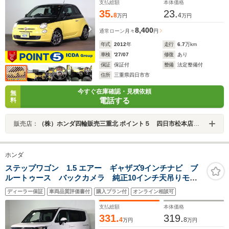
支払総額
本体価格
35.
23.
8
4
万円
万円
8,400
通常ローン
月々
円
年式
2012
年
走行
6.7
万km
車検
'27/07
修復
あり
保証
保証付
整備
法定整備付
住所
三重県四日市市
今すぐ在庫確認・見積依頼
無
電話する
料
販売店：
（株）ホンダ四輪販売三重北 ポイント５ 四日市松本店／ホンダカーズ三重北 四日市松本店
ホンダ
ステップワゴン 1.5 エアー ギャザズ9インチナビ ブ
ルートゥース バックカメラ 純正10インチ天吊りモニ
ター 両側電動スライドドア ETC車載器 LEDオート
ディーラー保証
車両品質評価書付
購入プラン付
オンライン相談可
ライト ワンオーナー Pセンサー ターボ シートバッ
クテーブル
支払総額
本体価格
331.
319.
4
8
万円
万円