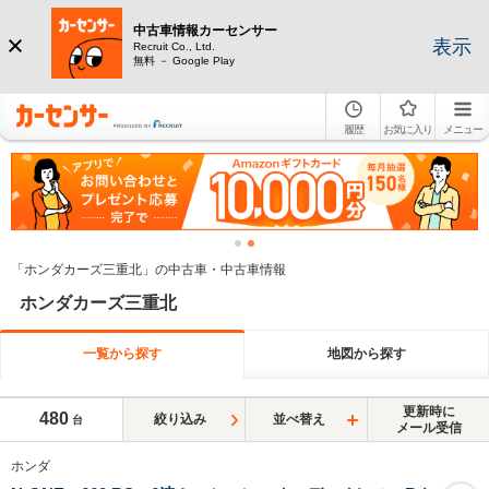
中古車情報カーセンサー
表示
Recruit Co., Ltd.
無料 － Google Play
履歴
お気に入り
メニュー
「ホンダカーズ三重北」の中古車・中古車情報
ホンダカーズ三重北
一覧から探す
地図から探す
更新時に
480
絞り込み
並べ替え
台
メール受信
ホンダ