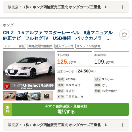
販売店：
（株）ホンダ四輪販売三重北 ホンダカーズ三重北 Ｕ－Ｓｅｌｅｃｔ鈴鹿
ホンダ
CR-Z 1.5 アルファ マスターレーベル 6速マニュアル
純正ナビ フルセグTV USB接続 バックカメラ
ETC ワンオーナー HIDオートライト インテリキー
ディーラー保証
車両品質評価書付
購入プラン付
オンライン相談可
アイドリングストップ ハーフレザー 純正17インチア
ルミ スペアキー
支払総額
本体価格
125.
109.
3
8
万円
万円
24,500
通常ローン
月々
円
年式
2013
年
走行
9.5
万km
車検
車検整備付
修復
なし
保証
保証付
整備
法定整備付
住所
三重県亀山市
今すぐ在庫確認・見積依頼
無
電話する
料
販売店：
（株）ホンダ四輪販売三重北 ホンダカーズ三重北 Ｕ－Ｓｅｌｅｃｔ亀山長明寺