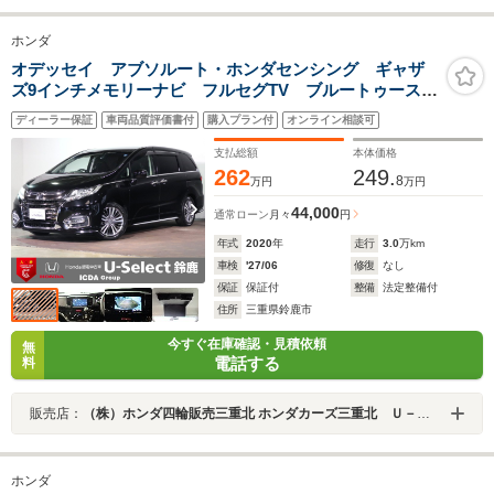
ホンダ
オデッセイ アブソルート・ホンダセンシング ギャザ
ズ9インチメモリーナビ フルセグTV ブルートゥース
Bカメラ 天吊りモニター ETC2.0 ワンオーナー 両
ディーラー保証
車両品質評価書付
購入プラン付
オンライン相談可
側電動スライドドア LEDオートライト ハーフレザー
シート Pシート ドラレコ前後
支払総額
本体価格
262
249.
8
万円
万円
44,000
通常ローン
月々
円
年式
2020
年
走行
3.0
万km
車検
'27/06
修復
なし
保証
保証付
整備
法定整備付
住所
三重県鈴鹿市
今すぐ在庫確認・見積依頼
無
電話する
料
販売店：
（株）ホンダ四輪販売三重北 ホンダカーズ三重北 Ｕ－Ｓｅｌｅｃｔ鈴鹿
ホンダ