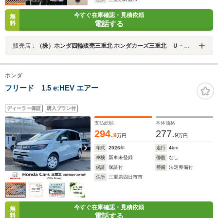
今すぐ在庫確認・見積依頼
無
電話する
料
販売店：
（株）ホンダ四輪販売三重北 ホンダカーズ三重北 Ｕ－Ｓｅｌｅｃｔ鈴鹿
ホンダ
フリード 1.5 e:HEV エアー
ディーラー保証
購入プラン付
支払総額
本体価格
294.
277.
9
9
万円
万円
年式
2026
年
走行
4
km
車検
新車未登録
修復
なし
保証
保証付
整備
法定整備付
住所
三重県四日市市
今すぐ在庫確認・見積依頼
無
電話する
料