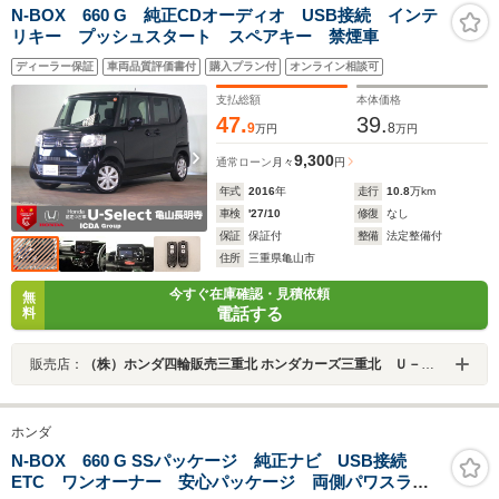
N-BOX 660 G 純正CDオーディオ USB接続 インテ
リキー プッシュスタート スペアキー 禁煙車
ディーラー保証
車両品質評価書付
購入プラン付
オンライン相談可
支払総額
本体価格
47.
39.
9
8
万円
万円
9,300
通常ローン
月々
円
年式
2016
年
走行
10.8
万km
車検
'27/10
修復
なし
保証
保証付
整備
法定整備付
住所
三重県亀山市
今すぐ在庫確認・見積依頼
無
電話する
料
販売店：
（株）ホンダ四輪販売三重北 ホンダカーズ三重北 Ｕ－Ｓｅｌｅｃｔ亀山長明寺
ホンダ
N-BOX 660 G SSパッケージ 純正ナビ USB接続
ETC ワンオーナー 安心パッケージ 両側パワスラ