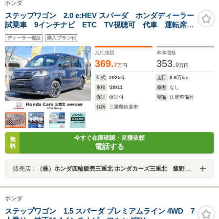
ホンダ
ステップワゴン 2.0 e:HEV スパーダ ホンダディーラー
試乗車 9インチナビ ETC TV視聴可 代車 運転席助
手席シートヒーター トリプルゾーンエアコンディショ
ディーラー保証
購入プラン付
ナー 16インチアルミホイール 全列USBチャージャ
ー パワーテールゲート
支払総額
本体価格
369.
353.
7
9
万円
万円
年式
2025
年
走行
0.6
万km
車検
'28/11
修復
なし
保証
保証付
整備
法定整備付
住所
三重県鈴鹿市
今すぐ在庫確認・見積依頼
無
電話する
料
販売店：
（株）ホンダ四輪販売三重北 ホンダカーズ三重北 飯野中央通店
ホンダ
ステップワゴン 1.5 スパーダ プレミアムライン 4WD 7