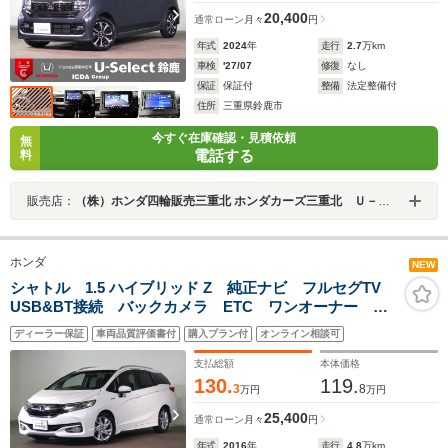
20,400
通常ローン
月々
円
年式
2024
年
走行
2.7
万km
車検
'27/07
修復
なし
保証
保証付
整備
法定整備付
住所
三重県鈴鹿市
今すぐ在庫確認・見積依頼
無
電話する
料
販売店：
（株）ホンダ四輪販売三重北 ホンダカーズ三重北 Ｕ－Ｓｅｌｅｃｔ鈴鹿
ホンダ
NEW
シャトル 1.5 ハイブリッド Z 純正ナビ フルセグTV
USB&BT接続 バックカメラ ETC ワンオーナー 安
心パッケージ レーダークルーズC LEDオートライト
ディーラー保証
車両品質評価書付
購入プラン付
オンライン相談可
ルーフレール シートヒーター 純正アルミ スペアキ
ー 禁煙車
支払総額
本体価格
130.
119.
3
8
万円
万円
25,400
通常ローン
月々
円
年式
2016
年
走行
4.8
万km