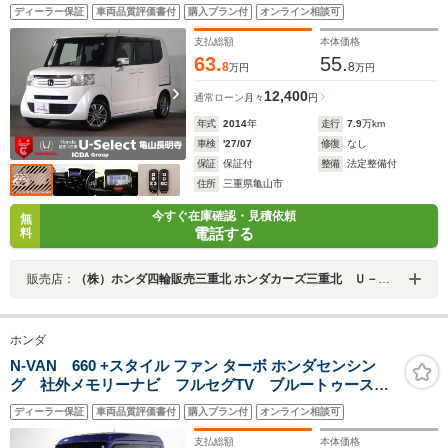
インテリキー プッシュスタート アイドリングストッ
ディーラー保証
車両品質評価書付
購入プラン付
オンライン相談可
プ 純正14インチアルミ スペアキー 禁煙車
支払総額
本体価格
63.
55.
8
8
万円
万円
12,400
通常ローン
月々
円
年式
2014
年
走行
7.9
万km
車検
'27/07
修復
なし
保証
保証付
整備
法定整備付
住所
三重県亀山市
今すぐ在庫確認・見積依頼
無
電話する
料
販売店：
（株）ホンダ四輪販売三重北 ホンダカーズ三重北 Ｕ－Ｓｅｌｅｃｔ亀山長明寺
ホンダ
N-VAN 660 +スタイル ファン ターボ ホンダセンシン
グ 社外メモリーナビ フルセグTV ブルートゥース
バックカメラ ETC車載器 LEDオートライト オート
ディーラー保証
車両品質評価書付
購入プラン付
オンライン相談可
ハイビーム 禁煙車 USB充電 ホンダセンシング ス
マートキー リモコンエンスタ 誤発進抑制 PW
支払総額
本体価格