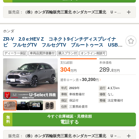
販売店：
（株）ホンダ四輪販売三重北 ホンダカーズ三重北 Ｕ－Ｓｅｌｅｃｔ亀山長明寺
ホンダ
ZR-V 2.0 e:HEV Z コネクト9インチディスプレイナ
ビ フルセグTV フルセグTV ブルートゥース USB
全方位モニター ETC2.0 レザーシート シート&ステ
ディーラー保証
車両品質評価書付
購入プラン付
オンライン相談可
アリングヒーター LEDオートライト 18AW 1オーナ
ー
支払総額
本体価格
304
289.
8
万円
万円
30,200
通常ローン
月々
円
年式
2023
年
走行
4.1
万km
車検
車検整備付
修復
なし
保証
保証付
整備
法定整備付
住所
三重県鈴鹿市
今すぐ在庫確認・見積依頼
無
電話する
料
販売店：
（株）ホンダ四輪販売三重北 ホンダカーズ三重北 Ｕ－Ｓｅｌｅｃｔ鈴鹿