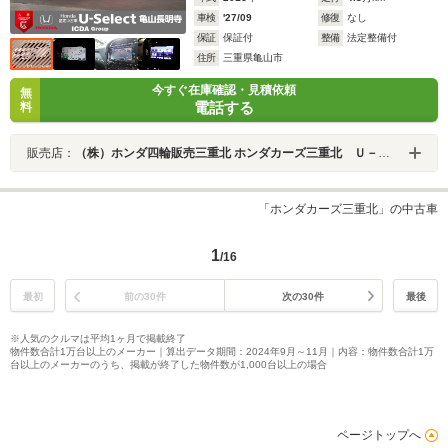
車検
'27/09
修復
なし
保証
保証付
整備
法定整備付
住所
三重県亀山市
今すぐ在庫確認・見積依頼
無
電話する
料
販売店：
（株）ホンダ四輪販売三重北 ホンダカーズ三重北 Ｕ－Ｓｅｌｅｃｔ亀山長明寺
「ホンダカーズ三重北」の中古車
1
/16
最初
前の30件
次の30件
最後
※人気のクルマは平均1ヶ月で掲載終了
物件数合計1万台以上のメーカー｜算出データ期間：2024年9月～11月｜内容：物件数合計1万
台以上のメーカーのうち、掲載が終了した物件数が1,000台以上の場合
ページトップへ