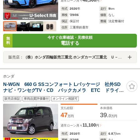
48,500
通常ローン
月々
円
年式
2026
年
走行
9
km
車検
'29/06
修復
なし
保証
保証付
整備
法定整備付
住所
三重県鈴鹿市
今すぐ在庫確認・見積依頼
無
電話する
料
販売店：
（株）ホンダ四輪販売三重北 ホンダカーズ三重北 Ｕ－Ｓｅｌｅｃｔ鈴鹿
ホンダ
N-WGN 660 G SSコンフォート Lパッケージ 社外SD
ナビ・ワンセグTV・CD バックカメラ ETC ドライブ
レコーダー インテリキー(スペア有) シートヒーター
販売店保証
車両品質評価書付
オンライン相談可
オートリトラミラー ワンオーナー 360度スーパー
UV IRカットパッケージ
支払総額
本体価格
47
39.
0
万円
万円
11,100
通常ローン
月々
円
年式
2016
年
走行
6.8
万km
車検
'27/05
修復
なし