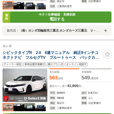
保証
保証付
整備
法定整備付
住所
三重県鈴鹿市
今すぐ在庫確認・見積依頼
無
電話する
料
販売店：
（株）ホンダ四輪販売三重北 ホンダカーズ三重北 Ｕ－Ｓｅｌｅｃｔ鈴鹿
ホンダ
シビックタイプR 2.0 6速マニュアル 純正9インチコ
ネクトナビ フルセグTV ブルートゥース バックカメ
ラ ETC2.0 LEDオートライト ワンオーナー 禁煙
ディーラー保証
車両品質評価書付
購入プラン付
オンライン相談可
車 Pセンサー ターボ 赤シート ホンダセンシング
AAC
支払総額
本体価格
563
549.
8
万円
万円
41,800
通常ローン
月々
円
年式
2025
年
走行
0.8
万km
車検
'28/10
修復
なし
保証
保証付
整備
法定整備付
住所
三重県鈴鹿市