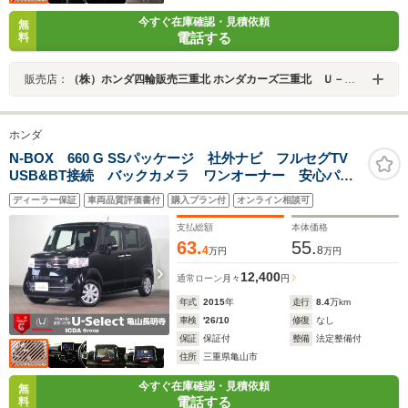
今すぐ在庫確認・見積依頼
無
電話する
料
販売店：
（株）ホンダ四輪販売三重北 ホンダカーズ三重北 Ｕ－Ｓｅｌｅｃｔ亀山長明寺
ホンダ
N-BOX 660 G SSパッケージ 社外ナビ フルセグTV
USB&BT接続 バックカメラ ワンオーナー 安心パッ
ケージ 両側パワスラ アイドリングストップ インテ
ディーラー保証
車両品質評価書付
購入プラン付
オンライン相談可
リキー プッシュスタート スペアキー
支払総額
本体価格
63.
55.
4
8
万円
万円
12,400
通常ローン
月々
円
年式
2015
年
走行
8.4
万km
車検
'26/10
修復
なし
保証
保証付
整備
法定整備付
住所
三重県亀山市
今すぐ在庫確認・見積依頼
無
電話する
料