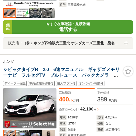
住所
三重県桑名市
今すぐ在庫確認・見積依頼
無
電話する
料
販売店：
（株）ホンダ四輪販売三重北 ホンダカーズ三重北 桑名陽だまりの丘店
ホンダ
シビックタイプR 2.0 6速マニュアル ギャザズメモリ
ーナビ フルセグTV ブルトュース バックカメラ
ETC車載器 LEDオートライト クルーズコントロー
ディーラー保証
車両品質評価書付
購入プラン付
オンライン相談可
ル 禁煙車 ドラレコ前後 スマートキー ターボ 純
正20AW
支払総額
本体価格
400.
389.
6
8
万円
万円
42,100
通常ローン
月々
円
年式
2018
年
走行
6.2
万km
車検
'27/04
修復
なし
保証
保証付
整備
法定整備付
住所
三重県鈴鹿市