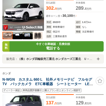
ーロエアロ
支払総額
本体価格
302.
289.
9
8
万円
万円
30,100
通常ローン
月々
円
年式
2023
年
走行
1.0
万km
車検
車検整備付
修復
なし
保証
保証付
整備
法定整備付
住所
三重県鈴鹿市
今すぐ在庫確認・見積依頼
無
電話する
料
販売店：
（株）ホンダ四輪販売三重北 ホンダカーズ三重北 Ｕ－Ｓｅｌｅｃｔ鈴鹿
ホンダ
N-WGN カスタム 660 L 社外メモリーナビ フルセグ
TV バックカメラ ETC車載器 シートヒーター LED
オートライト オートハイビーム ワンオーナー 禁煙
ディーラー保証
車両品質評価書付
購入プラン付
オンライン相談可
車 Pセンサー USB充電 スマートキー 純正14AW
Hセンシング
支払総額
本体価格
137.
129.
5
8
万円
万円