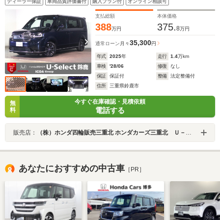
ディーラー保証
車両品質評価書付
購入プラン付
オンライン相談可
側電動スライドドア シートヒーター LED ワンオー
ナー 禁煙車
支払総額
本体価格
388
375.
8
万円
万円
35,300
通常ローン
月々
円
年式
2025
年
走行
1.4
万km
車検
'28/06
修復
なし
保証
保証付
整備
法定整備付
住所
三重県鈴鹿市
今すぐ在庫確認・見積依頼
無
電話する
料
販売店：
（株）ホンダ四輪販売三重北 ホンダカーズ三重北 Ｕ－Ｓｅｌｅｃｔ鈴鹿
あなたにおすすめの中古車
［PR］