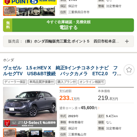
保証
保証付
整備
法定整備付
住所
三重県四日市市
今すぐ在庫確認・見積依頼
無
電話する
料
販売店：
（株）ホンダ四輪販売三重北 ポイント５ 四日市松本店／ホンダカーズ三重北 四日市松本店
ホンダ
ヴェゼル 1.5 e:HEV X 純正9インチコネクトナビ フ
ルセグTV USB&BT接続 バックカメラ ETC2.0 ワン
オーナー ホンダセンシング レーダークルーズC Aス
ディーラー保証
車両品質評価書付
購入プラン付
オンライン相談可
トップ プッシュスタート 純正アルミ スペアキー
支払総額
本体価格
233.
219.
1
8
万円
万円
45,600
通常ローン
月々
円
年式
2023
年
走行
5.4
万km
車検
車検整備付
修復
なし
保証
保証付
整備
法定整備付
住所
三重県亀山市