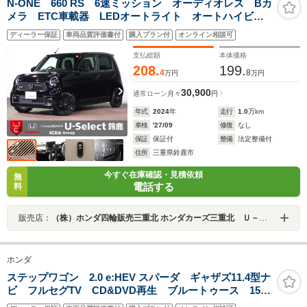
N-ONE 660 RS 6速ミッション オーディオレス Bカ
メラ ETC車載器 LEDオートライト オートハイビー
ム 禁煙車 Pセンサ- Sヒーター ターボ ホンダセン
ディーラー保証
車両品質評価書付
購入プラン付
オンライン相談可
シング アクティブクルーズコントロール 純正15AW
支払総額
本体価格
208.
199.
4
8
万円
万円
30,900
通常ローン
月々
円
年式
2024
年
走行
1.0
万km
車検
'27/09
修復
なし
保証
保証付
整備
法定整備付
住所
三重県鈴鹿市
今すぐ在庫確認・見積依頼
無
電話する
料
販売店：
（株）ホンダ四輪販売三重北 ホンダカーズ三重北 Ｕ－Ｓｅｌｅｃｔ鈴鹿
ホンダ
ステップワゴン 2.0 e:HEV スパーダ ギャザズ11.4型ナ
ビ フルセグTV CD&DVD再生 ブルートゥース 15.4
型フリップダウンモニター バックカメラ ETC2.0 両