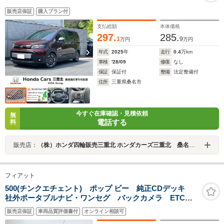
販売店保証
購入プラン付
支払総額
本体価格
297.
285.
1
9
万円
万円
年式
2025
年
走行
0.4
万km
車検
'28/09
修復
なし
保証
保証付
整備
法定整備付
住所
三重県桑名市
今すぐ在庫確認・見積依頼
無
電話する
料
販売店：
（株）ホンダ四輪販売三重北 ホンダカーズ三重北 桑名陽だまりの丘店
フィアット
500(チンクエチェント) ポップ ビー 純正CDデッキ
社外ポータブルナビ・ワンセグ バックカメラ ETC
純正15インチAW ドライブレコーダー キーレスエント
販売店保証
車両品質評価書付
オンライン相談可
リー