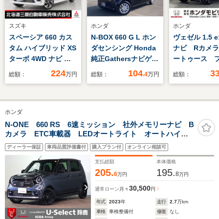
スズキ
ホンダ
ホンダ
スペーシア 660 カス
N-BOX 660 G L ホン
ヴェゼル 1.5 e
タム ハイブリッド XS
ダセンシング Honda
ナビ Rカメ
ターボ 4WD ナビ バ
純正Gathersナビゲー
ートゥース 
ックカメラ 積み込み
ション ETC フルオ
TV
224
104
3
総額：
万円
総額：
.4
万円
総額：
冬タイヤ 両側電動ス
ートエアコン 両側パ
ライドドア ドライブ
ワースライドドア 前
レコーダー ETC シー
席用iサイドエアバッ
ホンダ
トヒーター レーンキ
クシステム+サイドカ
ープアシスト ハーフ
ーテンエアバック装備
N-ONE 660 RS 6速ミッション 社外メモリーナビ B
カメラ ETC車載器 LEDオートライト オートハイビ
レザーシート
ーム ワンオーナー Pセンサ- Sヒーター ハーフレザ
ディーラー保証
車両品質評価書付
購入プラン付
オンライン相談可
ーS Hセンシング ターボ USB充電 純正15AW
支払総額
本体価格
205.
195.
6
8
万円
万円
30,500
通常ローン
月々
円
年式
2023
年
走行
2.7
万km
車検
車検整備付
修復
なし