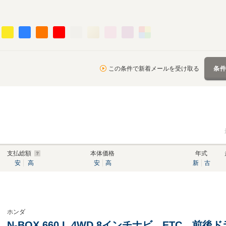
この条件で新着メールを受け取る
条
支払総額
本体価格
年式
安
高
安
高
新
古
ホンダ
N-BOX 660 L 4WD 8インチナビ ETC 前後