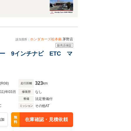
ホンダカーズ松本南
茅野店
該当箇所：
販売店保証
デモカー 9インチナビ ETC マ
323
(R08)
km
走行距離
R11)年03月
なし
修復歴
法定整備付
整備
C
その他AT
ミッション
無
在庫確認・見積依頼
追加
料