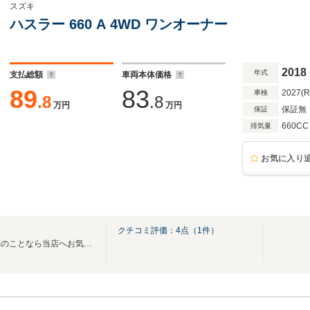
スズキ
ハスラー 660 A 4WD ワンオーナー
2018
年式
支払総額
車両本体価格
89
83
2027(
車検
.8
.8
万円
万円
保証無
保証
660CC
排気量
お気に入り
クチコミ評価：
4
点（
1
件）
良質な中古車展示中！ホンダ車のことなら当店へお気軽にお問い合わせください。