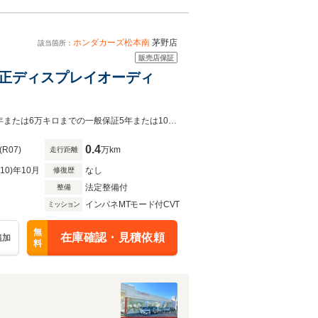
ホンダカーズ松本南
茅野店
該当箇所：
販売店保証
車 純正ディスプレイオーディ
他県への販売はお断りさせていただいております。新車の保証を継承します。3年または6万キロまでの一般保証5年または10万キロまでの特別保証
0.4
(R07)
万km
走行距離
R10)年10月
なし
修復歴
法定整備付
整備
インパネMTモード付CVT
ミッション
無
在庫確認・見積依頼
追加
料