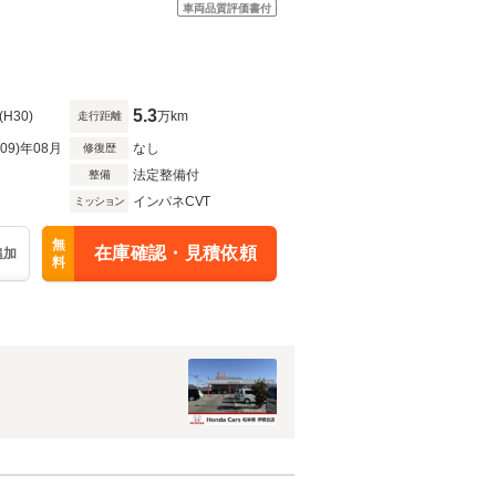
車両品質評価書付
5.3
(H30)
万km
走行距離
R09)年08月
なし
修復歴
法定整備付
整備
インパネCVT
ミッション
無
在庫確認・見積依頼
追加
料