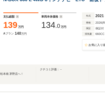
2021
年式
支払総額
車両本体価格
139
134
2026(
車検
.0
万円
万円
保証付
保証
140
A
プラン
万円
660CC
排気量
お気に入り
クチコミ評価：－
松本南 茅野店へ！