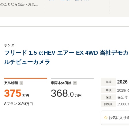
良質な中古車展示中！ホンダ車のことなら当店へお気軽にお問い合わせください。
ホンダ
フリード 1.5 e:HEV エアー EX 4WD 当社
ルチビューカメラ
2026
年式
支払総額
車両本体価格
375
368
2029(
車検
.0
万円
万円
保証付
保証
376
A
プラン
万円
1500C
排気量
お気に入り