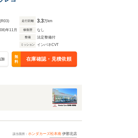
3.3
(R03)
万km
走行距離
R08)年11月
なし
修復歴
法定整備付
整備
インパネCVT
ミッション
無
在庫確認・見積依頼
追加
料
ホンダカーズ松本南
伊那北店
該当箇所：