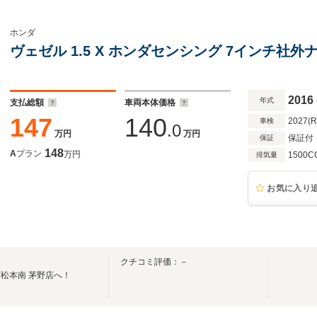
ホンダ
ヴェゼル 1.5 X ホンダセンシング 7インチ社
2016
年式
支払総額
車両本体価格
147
140
2027(
車検
.0
万円
万円
保証付
保証
148
A
プラン
万円
1500C
排気量
お気に入り
クチコミ評価：－
松本南 茅野店へ！