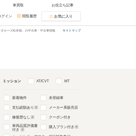
車買取
お役立ち記事
ログイン
閲覧履歴
お気に入り
ンダカーズ松本南」の中古車・中古車情報
サイトマップ
ミッション
AT/CVT
MT
新着物件
未登録車
支払総額あり
メーカー系販売店
修復歴なし
クーポン付き
車両品質評価書
購入プラン付き
付き