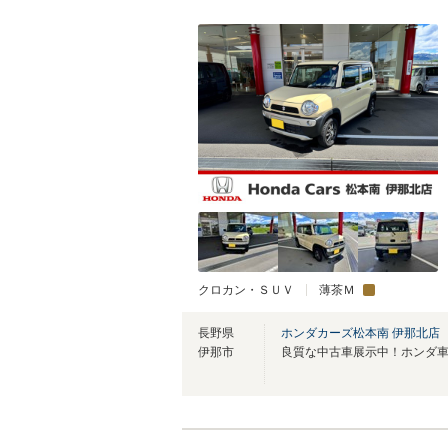
クロカン・ＳＵＶ
薄茶Ｍ
長野県
ホンダカーズ松本南 伊那北店
伊那市