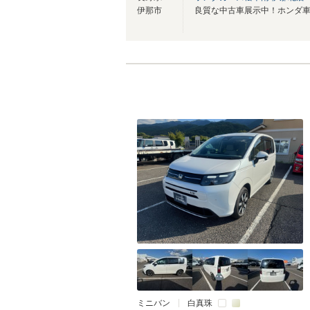
伊那市
ミニバン
白真珠