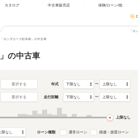
カタログ
中古車販売店
保険/ローン/他
「ホ
「ホンダカーズ松本南」の中古車
」の中古車
〜
年式
選択する
〜
走行距離
選択する
上限なし
ローン種類
通常ローン
残価・据置ローン