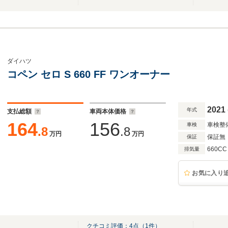
ダイハツ
コペン セロ S 660 FF ワンオーナー
2021
年式
支払総額
車両本体価格
164
156
車検整
車検
.8
.8
万円
万円
保証無
保証
660CC
排気量
お気に入り
クチコミ評価：
4
点（
1
件）