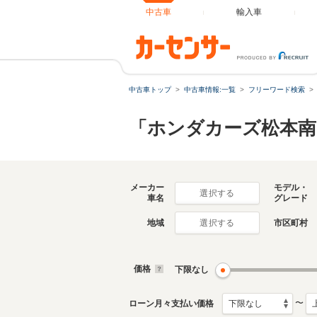
中古車
輸入車
中古車トップ
中古車情報:一覧
フリーワード検索
「ホンダカーズ松本南
メーカー
モデル・
選択する
車名
グレード
地域
市区町村
選択する
価格
下限なし
〜
ローン月々支払い価格