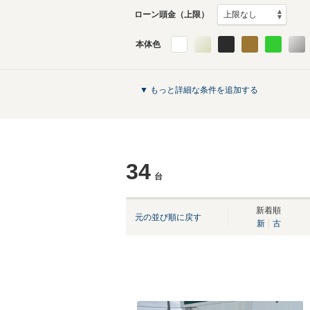
ローン頭金（上限）
本体色
▼ もっと詳細な条件を追加する
34
台
新着順
元の並び順に戻す
新
古