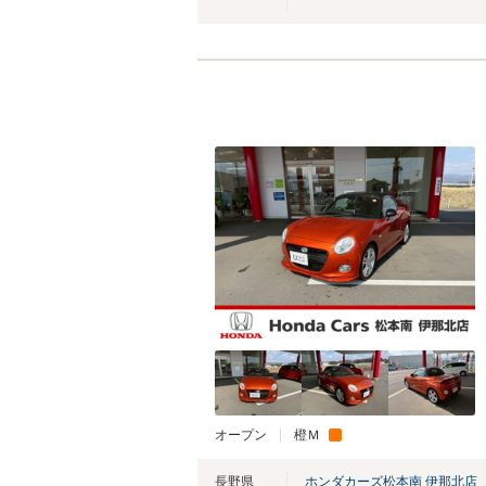
オープン
橙Ｍ
長野県
ホンダカーズ松本南 伊那北店