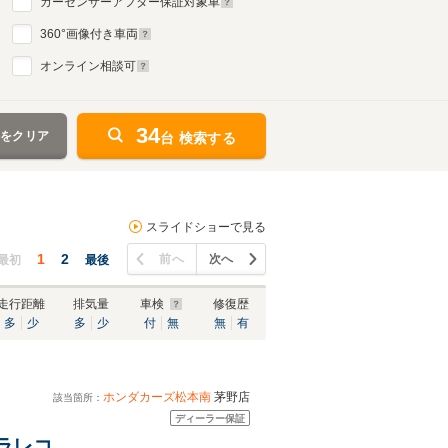
カーセンサーアフター保証対象車
360
°画像付き車両
オンライン相談可
34
件をクリア
台 検索する
スライドショーで見る
1
2
前へ
次へ
最初
最後
走行距離
排気量
車検
修復歴
多
少
多
少
付
無
無
有
ホンダカーズ松本南
茅野店
該当箇所：
ディーラー保証
ドラレコ