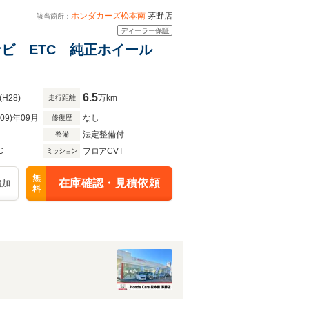
ホンダカーズ松本南
茅野店
該当箇所：
ディーラー保証
外ナビ ETC 純正ホイール
6.5
(H28)
万km
走行距離
R09)年09月
なし
修復歴
法定整備付
整備
C
フロアCVT
ミッション
無
在庫確認・見積依頼
追加
料