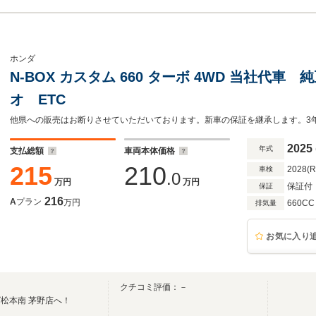
ホンダ
N-BOX カスタム 660 ターボ 4WD 当社代
オ ETC
2025
年式
支払総額
車両本体価格
215
210
2028(
車検
.0
万円
万円
保証付
保証
216
A
プラン
万円
660CC
排気量
お気に入り
クチコミ評価：－
松本南 茅野店へ！