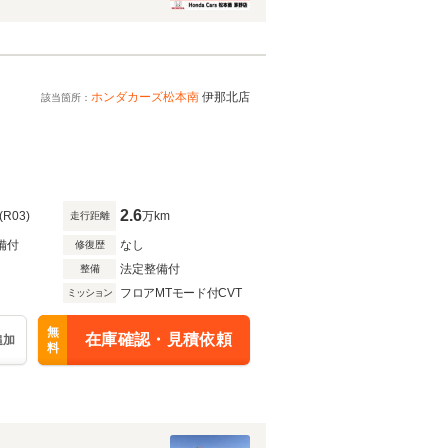
ホンダカーズ松本南
伊那北店
該当箇所：
2.6
(R03)
万km
走行距離
備付
なし
修復歴
法定整備付
整備
フロアMTモード付CVT
ミッション
無
在庫確認・見積依頼
追加
料