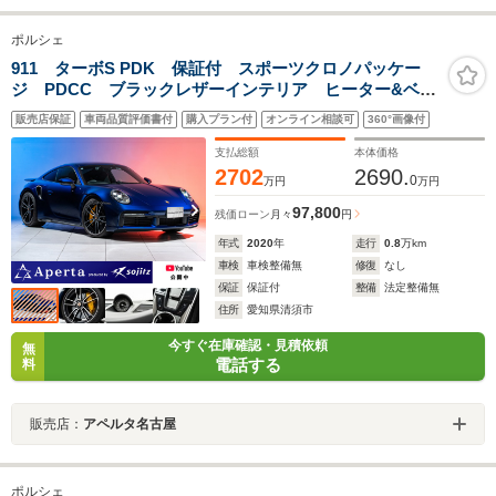
ポルシェ
911 ターボS PDK 保証付 スポーツクロノパッケー
ジ PDCC ブラックレザーインテリア ヒーター&ベン
チレーション機能 イエローシートベルト BOSEオーデ
販売店保証
車両品質評価書付
購入プラン付
オンライン相談可
360°画像付
ィオ クルーズコントロール 20/21インチアルミ シー
トメモリー
支払総額
本体価格
2702
2690.
0
万円
万円
97,800
残価ローン
月々
円
年式
2020
年
走行
0.8
万km
車検
車検整備無
修復
なし
保証
保証付
整備
法定整備無
住所
愛知県清須市
今すぐ在庫確認・見積依頼
無
電話する
料
販売店：
アペルタ名古屋
ポルシェ