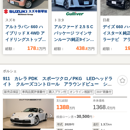
スズキ
トヨタ
日産
アルトラパン 660 ハ
アルファード 2.5 S C
デイズ 660 
イブリッド X 4WD ア
パッケージ ツインサ
イスターX 純
イドリングストップ
ンルーフ/純正9インチ
ラーナビ ア
シートヒーター オー
ナビ/純正12.1インチ
ビューモニ
178
438
1
総額：
.1
万円
総額：
.8
万円
総額：
トライト オートエア
フリップダウンモニタ
USB充電端子
コン 衝突被害軽減ブ
ー/DVD再生/3眼LED
トライト LE
レーキ 電動格納ミラ
ヘッドライト/トヨタ
ト フォグラ
ポルシェ
ー スマートキー LED
セーフティセンス/純
正アルミ オ
ヘッドライト キーレ
正ドライブレコーダ
オン アーム
911 カレラ PDK スポーツクロノPKG LEDヘッドラ
イト クルーズコントロール アラウンドビュー シー
ス パワーステアリン
ー/ステアリングヒー
インテリジェ
トヒーター スポーツテールパイプ carplay
グ パワーウィンド
ター/ブレーキホール
ー エマージ
販売店保証
車両品質評価書付
購入プラン付
オンライン相談可
360°画像付
ウ 横滑り防止装置
ド/純正ホイール
ブレーキ
支払総額
本体価格
1388
1368.
0
万円
万円
30,500
残価ローン
月々
円
年式
2020
年
走行
1.3
万km