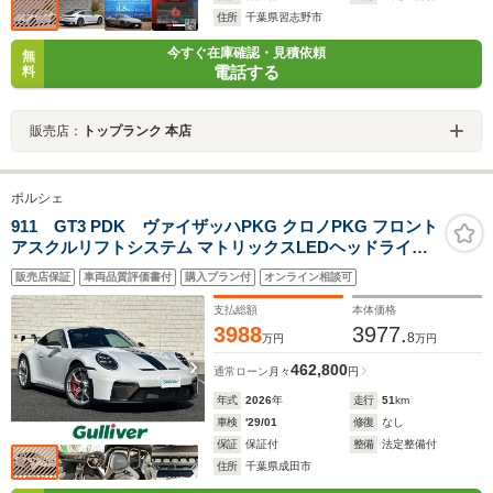
住所
千葉県習志野市
今すぐ在庫確認・見積依頼
無
電話する
料
販売店：
トップランク 本店
ポルシェ
911 GT3 PDK ヴァイザッハPKG クロノPKG フロント
アスクルリフトシステム マトリックスLEDヘッドライト
Race-Texインテリア
販売店保証
車両品質評価書付
購入プラン付
オンライン相談可
支払総額
本体価格
3988
3977.
8
万円
万円
462,800
通常ローン
月々
円
年式
2026
年
走行
51
km
車検
'29/01
修復
なし
保証
保証付
整備
法定整備付
住所
千葉県成田市