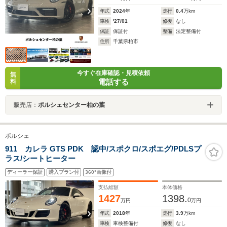
年式
2024
年
走行
0.4
万km
車検
'27/01
修復
なし
保証
保証付
整備
法定整備付
住所
千葉県柏市
今すぐ在庫確認・見積依頼
無
電話する
料
販売店：
ポルシェセンター柏の葉
ポルシェ
911 カレラ GTS PDK 認中/スポクロ/スポエグ/PDLSプ
ラス/シートヒーター
ディーラー保証
購入プラン付
360°画像付
支払総額
本体価格
1427
1398.
0
万円
万円
年式
2018
年
走行
3.9
万km
車検
車検整備付
修復
なし