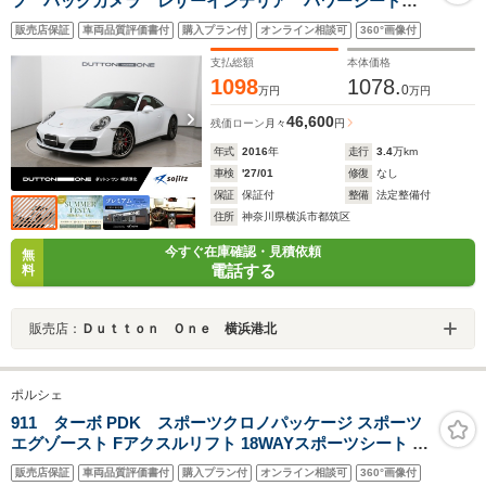
フ バックカメラ レザーインテリア パワーシート
シートヒーター バックカメラ レッドレザーシート
販売店保証
車両品質評価書付
購入プラン付
オンライン相談可
360°画像付
パワーシート シートヒーター 純正ナビゲーション パド
ルシフト
支払総額
本体価格
1098
1078.
0
万円
万円
46,600
残価ローン
月々
円
年式
2016
年
走行
3.4
万km
車検
'27/01
修復
なし
保証
保証付
整備
法定整備付
住所
神奈川県横浜市都筑区
今すぐ在庫確認・見積依頼
無
電話する
料
販売店：
Ｄｕｔｔｏｎ Ｏｎｅ 横浜港北
ポルシェ
911 ターボ PDK スポーツクロノパッケージ スポーツ
エグゾースト Fアクスルリフト 18WAYスポーツシート カ
ラハリレザー シートヒーター/ベンチレーション 20/21イ
販売店保証
車両品質評価書付
購入プラン付
オンライン相談可
360°画像付
ンチ911ターボAW カラークレストAWキャップ サラウン