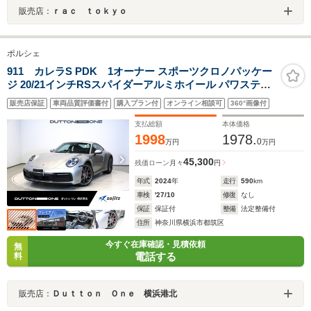
販売店：
ｒａｃ ｔｏｋｙｏ
ポルシェ
911 カレラS PDK 1オーナー スポーツクロノパッケー
ジ 20/21インチRSスパイダーアルミホイール パワステプ
ラス LEDマトリックスヘッドライト GTシルバー レッド
販売店保証
車両品質評価書付
購入プラン付
オンライン相談可
360°画像付
キャリパー シートヒーター オートエアコン サラウンドビ
ューカメラ
支払総額
本体価格
1998
1978.
0
万円
万円
45,300
残価ローン
月々
円
年式
2024
年
走行
590
km
車検
'27/10
修復
なし
保証
保証付
整備
法定整備付
住所
神奈川県横浜市都筑区
今すぐ在庫確認・見積依頼
無
電話する
料
販売店：
Ｄｕｔｔｏｎ Ｏｎｅ 横浜港北