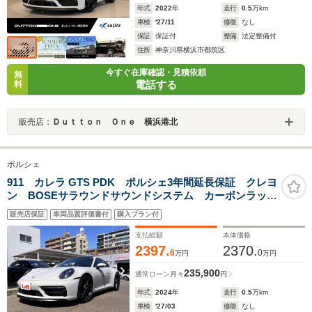
年式
2022
年
走行
0.5
万km
車検
'27/11
修復
なし
保証
保証付
整備
法定整備付
住所
神奈川県横浜市都筑区
今すぐ在庫確認・見積依頼
無
電話する
料
販売店：
Ｄｕｔｔｏｎ Ｏｎｅ 横浜港北
ポルシェ
911 カレラ GTS PDK ポルシェ3年間延長保証 クレヨ
ン BOSEサラウンドサウンドシステム カーボンラッピ
ングルーフ プライバシーガラス ライトデザインパッ
販売店保証
車両品質評価書付
購入プラン付
ケージ パワーステアリングプラス
支払総額
本体価格
2397.
2370.
6
0
万円
万円
235,900
通常ローン
月々
円
年式
2024
年
走行
0.5
万km
車検
'27/03
修復
なし