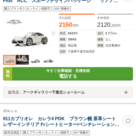
Plus ACC スポーツデザインパッケージ リアアク
スルステアリング エクスクルーシブデザインホイー
購入プラン付
オンライン相談可
360°画像付
ル スポーツエグゾースト スポーツシート(14Way電動
調整) シートベンチレーション
支払総額
本体価格
2150
2120.
0
万円
万円
年式
2023
年
走行
2.7
万km
車検
'28/02
修復
なし
保証
保証無
整備
法定整備付
住所
千葉県千葉市稲毛区
今すぐ在庫確認・見積依頼
無
電話する
料
販売店：
アークギャラリー千葉北ショールーム
ポルシェ
911カブリオレ カレラ4 PDK ブラウン幌 茶革シート
レザーインテリア Frシートヒーター/ベンチレーションシ
ート Clarion製ナビ 地デジTV Bカメラ BOSEサウンド ヘ
販売店保証
購入プラン付
オンライン相談可
360°画像付
ッドレストクレスト カレラクラシック20AW バイキセノ