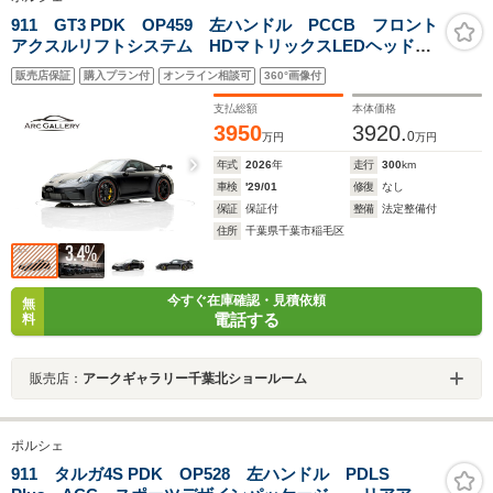
911 GT3 PDK OP459 左ハンドル PCCB フロント
アクスルリフトシステム HDマトリックスLEDヘッドラ
イト レザー/Race-Texインテリア アダプティブスポー
販売店保証
購入プラン付
オンライン相談可
360°画像付
ツシート(18Way電動) クロノパッケージ(Design GTク
ロック付)
支払総額
本体価格
3950
3920.
0
万円
万円
年式
2026
年
走行
300
km
車検
'29/01
修復
なし
保証
保証付
整備
法定整備付
住所
千葉県千葉市稲毛区
今すぐ在庫確認・見積依頼
無
電話する
料
販売店：
アークギャラリー千葉北ショールーム
ポルシェ
911 タルガ4S PDK OP528 左ハンドル PDLS