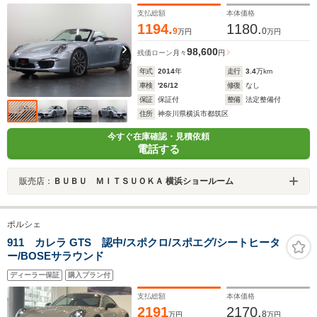
ンHL
支払総額
本体価格
1194.
1180.
9
0
万円
万円
98,600
残価ローン
月々
円
年式
2014
年
走行
3.4
万km
車検
'26/12
修復
なし
保証
保証付
整備
法定整備付
住所
神奈川県横浜市都筑区
今すぐ在庫確認・見積依頼
電話する
販売店：
ＢＵＢＵ ＭＩＴＳＵＯＫＡ 横浜ショールーム
ポルシェ
911 カレラ GTS 認中/スポクロ/スポエグ/シートヒータ
ー/BOSEサラウンド
ディーラー保証
購入プラン付
支払総額
本体価格
2191
2170.
8
万円
万円