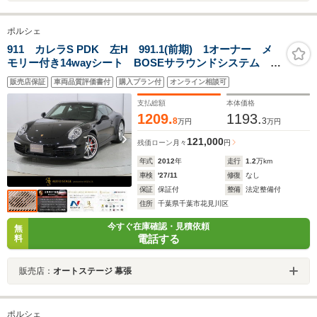
ポルシェ
911 カレラS PDK 左H 991.1(前期) 1オーナー メ
モリー付き14wayシート BOSEサラウンドシステム
PASM シートヒーター オートエアコン エクステリア
販売店保証
車両品質評価書付
購入プラン付
オンライン相談可
同色ヘッドライトクリーニングカバー
支払総額
本体価格
1209.
1193.
8
3
万円
万円
121,000
残価ローン
月々
円
年式
2012
年
走行
1.2
万km
車検
'27/11
修復
なし
保証
保証付
整備
法定整備付
住所
千葉県千葉市花見川区
今すぐ在庫確認・見積依頼
無
電話する
料
販売店：
オートステージ 幕張
ポルシェ