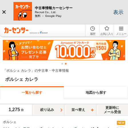
中古車情報カーセンサー
表示
Recruit Co., Ltd.
無料 － Google Play
履歴
お気に入り
メニュー
「ポルシェ カレラ」の中古車・中古車情報
ポルシェ カレラ
一覧から探す
地図から探す
更新時に
1,275
絞り込み
並べ替え
台
メール受信
ポルシェ
NEW