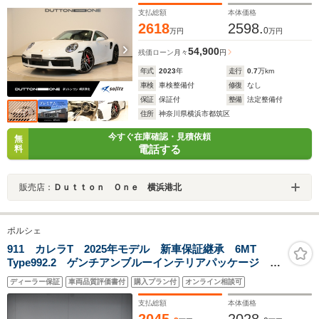
ドビューカメラ
支払総額
本体価格
2618
2598.
0
万円
万円
54,900
残価ローン
月々
円
年式
2023
年
走行
0.7
万km
車検
車検整備付
修復
なし
保証
保証付
整備
法定整備付
住所
神奈川県横浜市都筑区
今すぐ在庫確認・見積依頼
無
電話する
料
販売店：
Ｄｕｔｔｏｎ Ｏｎｅ 横浜港北
ポルシェ
911 カレラT 2025年モデル 新車保証継承 6MT
Type992.2 ゲンチアンブルーインテリアパッケージ 20
インチプラック塗装ホイール スポーツクロノ
ディーラー保証
車両品質評価書付
購入プラン付
オンライン相談可
支払総額
本体価格
2045.
2028.