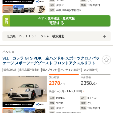
車検
'27/05
修復
なし
保証
保証付
整備
法定整備付
住所
神奈川県横浜市都筑区
今すぐ在庫確認・見積依頼
無
電話する
料
販売店：
Ｄｕｔｔｏｎ Ｏｎｅ 横浜港北
ポルシェ
911 カレラ GTS PDK 左ハンドル スポーツクロノパッ
ケージ スポーツエグゾースト フロントアクスルリフト
GTSインテリアパッケージ 20/21インチターボSデザイン
販売店保証
車両品質評価書付
購入プラン付
オンライン相談可
360°画像付
アルミホイール ExclusiveDesignテールライト シートヒ
ーター 全周囲カメラ
支払総額
本体価格
2378
2358.
0
万円
万円
146,100
残価ローン
月々
円
年式
2024
年
走行
0.2
万km
車検
'27/01
修復
なし
保証
保証付
整備
法定整備付