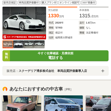
販売店保証
車両品質評価書付
購入プラン付
オンライン相談可
360°画像付
支払総額
本体価格
1330
1315.
0
万円
万円
年式
2020
年
走行
1.8
万km
車検
'27/03
修復
なし
保証
保証付
整備
法定整備付
住所
福岡県大野城市
今すぐ在庫確認・見積依頼
無
電話する
料
販売店：
スクーデリア博多株式会社 車両品質評価書導入店
あなたにおすすめの中古車
［PR］