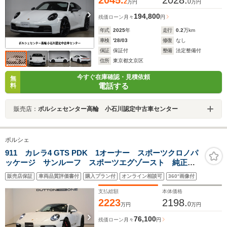
2
0
万円
万円
194,800
残価ローン
月々
円
年式
2025
年
走行
0.2
万km
車検
'28/03
修復
なし
保証
保証付
整備
法定整備付
住所
東京都文京区
今すぐ在庫確認・見積依頼
無
電話する
料
販売店：
ポルシェセンター高輪 小石川認定中古車センター
ポルシェ
911 カレラ4 GTS PDK 1オーナー スポーツクロノパ
ッケージ サンルーフ スポーツエグゾースト 純正ナ
ビ サラウンドビューカメラ シートヒーター クルー
販売店保証
車両品質評価書付
購入プラン付
オンライン相談可
360°画像付
ズコントロール パワーシート 純正20/21インチAW
ライトデザインPKG
支払総額
本体価格
2223
2198.
0
万円
万円
76,100
残価ローン
月々
円