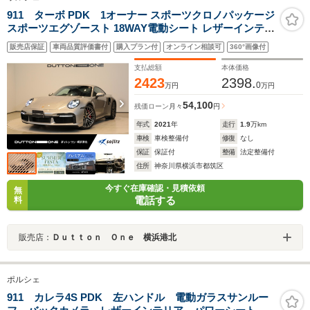
911 ターボ PDK 1オーナー スポーツクロノパッケージ
スポーツエグゾースト 18WAY電動シート レザーインテリ
ア/クレヨンステッチ PASM付スポーツサスペンション
販売店保証
車両品質評価書付
購入プラン付
オンライン相談可
360°画像付
PDLSプラス BOSEサウンド シートヒーター カラークレ
ストAWキャップ
支払総額
本体価格
2423
2398.
0
万円
万円
54,100
残価ローン
月々
円
年式
2021
年
走行
1.9
万km
車検
車検整備付
修復
なし
保証
保証付
整備
法定整備付
住所
神奈川県横浜市都筑区
今すぐ在庫確認・見積依頼
無
電話する
料
販売店：
Ｄｕｔｔｏｎ Ｏｎｅ 横浜港北
ポルシェ
911 カレラ4S PDK 左ハンドル 電動ガラスサンルー