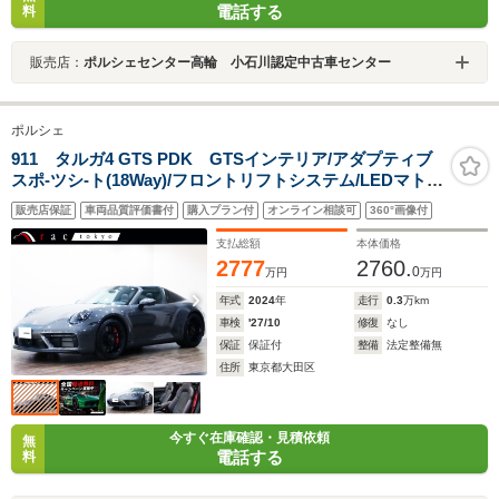
電話する
料
販売店：
ポルシェセンター高輪 小石川認定中古車センター
ポルシェ
911 タルガ4 GTS PDK GTSインテリア/アダプティブ
スポ-ツシ-ト(18Way)/フロントリフトシステム/LEDマトリ
ックスライト/ACC/マットカ-ボンインテリア/BOSEサラ
販売店保証
車両品質評価書付
購入プラン付
オンライン相談可
360°画像付
ウンド/レ-ンチェンジアシスト/GTスポ-ツステアリング/プ
ライバシ-ガラス/
支払総額
本体価格
2777
2760.
0
万円
万円
年式
2024
年
走行
0.3
万km
車検
'27/10
修復
なし
保証
保証付
整備
法定整備無
住所
東京都大田区
今すぐ在庫確認・見積依頼
無
電話する
料