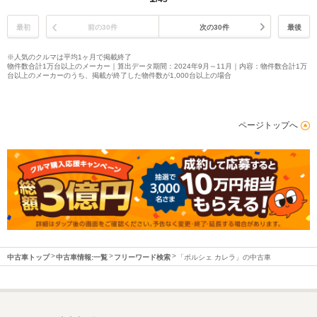
最初
前の30件
次の30件
最後
※人気のクルマは平均1ヶ月で掲載終了
物件数合計1万台以上のメーカー｜算出データ期間：2024年9月～11月｜内容：物件数合計1万
台以上のメーカーのうち、掲載が終了した物件数が1,000台以上の場合
ページトップへ
中古車トップ
中古車情報:一覧
フリーワード検索
「ポルシェ カレラ」の中古車