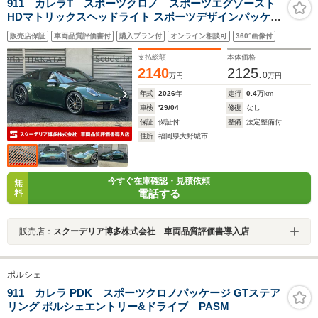
911 カレラT スポーツクロノ スポーツエグゾースト
HDマトリックスヘッドライト スポーツデザインパッケー
ジ エクスクルーシブテールライト
販売店保証
車両品質評価書付
購入プラン付
オンライン相談可
360°画像付
支払総額
本体価格
2140
2125.
0
万円
万円
年式
2026
年
走行
0.4
万km
車検
'29/04
修復
なし
保証
保証付
整備
法定整備付
住所
福岡県大野城市
今すぐ在庫確認・見積依頼
無
電話する
料
販売店：
スクーデリア博多株式会社 車両品質評価書導入店
ポルシェ
911 カレラ PDK スポーツクロノパッケージ GTステア
リング ポルシェエントリー&ドライブ PASM