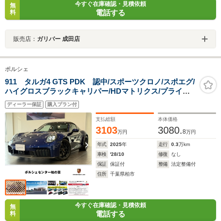
今すぐ在庫確認・見積依頼
無
電話する
料
販売店：
ガリバー 成田店
ポルシェ
911 タルガ4 GTS PDK 認中/スポーツクロノ/スポエグ/
ハイグロスブラックキャリパー/HDマトリクス/プライバ
シーガラス/フロントリフト/ナイトビジョン/BOSEサウン
ディーラー保証
購入プラン付
ド
支払総額
本体価格
3103
3080.
8
万円
万円
年式
2025
年
走行
0.3
万km
車検
'28/10
修復
なし
保証
保証付
整備
法定整備付
住所
千葉県柏市
今すぐ在庫確認・見積依頼
無
電話する
料