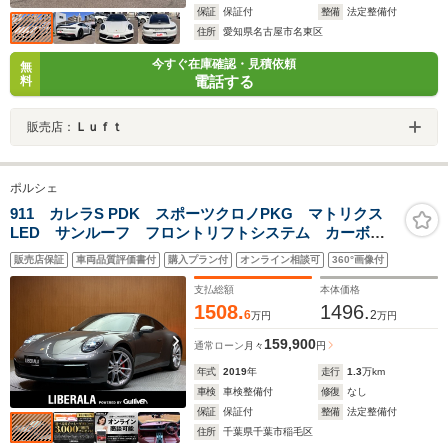
保証
保証付
整備
法定整備付
住所
愛知県名古屋市名東区
今すぐ在庫確認・見積依頼
無
電話する
料
販売店：
Ｌｕｆｔ
ポルシェ
911 カレラS PDK スポーツクロノPKG マトリクス
LED サンルーフ フロントリフトシステム カーボン
インテリアPKG レザーインテリア 純正20インチAW
販売店保証
車両品質評価書付
購入プラン付
オンライン相談可
360°画像付
PASM エントリー&ドライブ 純正ナビ 360°カメラ
シートヒーター
支払総額
本体価格
1508.
1496.
6
2
万円
万円
159,900
通常ローン
月々
円
年式
2019
年
走行
1.3
万km
車検
車検整備付
修復
なし
保証
保証付
整備
法定整備付
住所
千葉県千葉市稲毛区