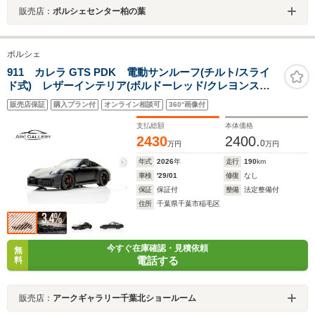
販売店：
ポルシェセンター柏の葉
ポルシェ
911 カレラ GTS PDK 電動サンルーフ(チルト/スライ
ド式) レザーインテリア(ボルドーレッド/クレヨンステ
ッチ) プライバシーガラス 20/21インチCarreraGTSホ
販売店保証
購入プラン付
オンライン相談可
360°画像付
イール(サテンブラック塗装) アダプティブクルーズコン
トロール
支払総額
本体価格
2430
2400.
0
万円
万円
年式
2026
年
走行
190
km
車検
'29/01
修復
なし
保証
保証付
整備
法定整備付
住所
千葉県千葉市稲毛区
今すぐ在庫確認・見積依頼
無
電話する
料
販売店：
アークギャラリー千葉北ショールーム