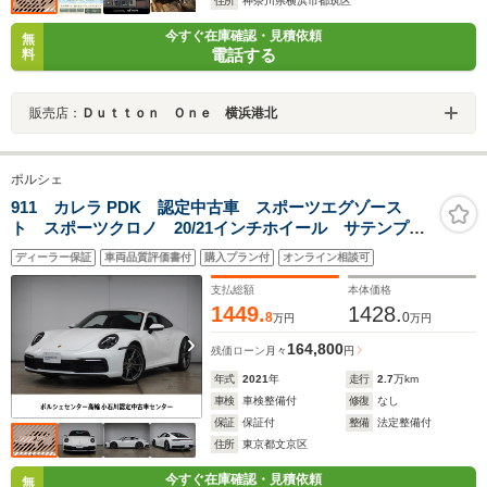
住所
神奈川県横浜市都筑区
今すぐ在庫確認・見積依頼
無
電話する
料
販売店：
Ｄｕｔｔｏｎ Ｏｎｅ 横浜港北
ポルシェ
911 カレラ PDK 認定中古車 スポーツエグゾース
ト スポーツクロノ 20/21インチホイール サテンプラ
チナホイール塗装
ディーラー保証
車両品質評価書付
購入プラン付
オンライン相談可
支払総額
本体価格
1449.
1428.
8
0
万円
万円
164,800
残価ローン
月々
円
年式
2021
年
走行
2.7
万km
車検
車検整備付
修復
なし
保証
保証付
整備
法定整備付
住所
東京都文京区
今すぐ在庫確認・見積依頼
無