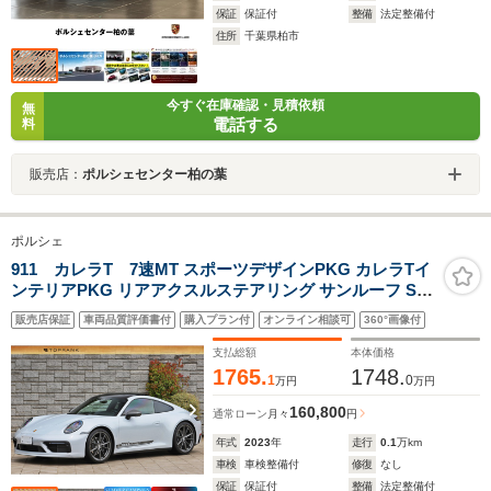
保証
保証付
整備
法定整備付
住所
千葉県柏市
今すぐ在庫確認・見積依頼
無
電話する
料
販売店：
ポルシェセンター柏の葉
ポルシェ
911 カレラT 7速MT スポーツデザインPKG カレラTイ
ンテリアPKG リアアクスルステアリング サンルーフ SP
カラー アイスグレー 左ハンドル
販売店保証
車両品質評価書付
購入プラン付
オンライン相談可
360°画像付
支払総額
本体価格
1765.
1748.
1
0
万円
万円
160,800
通常ローン
月々
円
年式
2023
年
走行
0.1
万km
車検
車検整備付
修復
なし
保証
保証付
整備
法定整備付