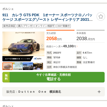
ポルシェ
911 カレラ GTS PDK 1オーナー スポーツクロノパッ
ケージ スポーツエグゾースト レザーインテリア 20/21イ
ンチターボSアルミホイール(サテンブラック) パワステプ
販売店保証
購入プラン付
オンライン相談可
360°画像付
ラス PORSCHEクレストエンボスヘッドレスト シートヒ
ーター 全周囲カメラ
支払総額
本体価格
2058
2038.
0
万円
万円
49,100
残価ローン
月々
円
年式
2022
年
走行
0.8
万km
車検
'27/10
修復
なし
保証
保証付
整備
法定整備付
住所
神奈川県横浜市都筑区
今すぐ在庫確認・見積依頼
無
電話する
料
販売店：
Ｄｕｔｔｏｎ Ｏｎｅ 横浜港北
ポルシェ