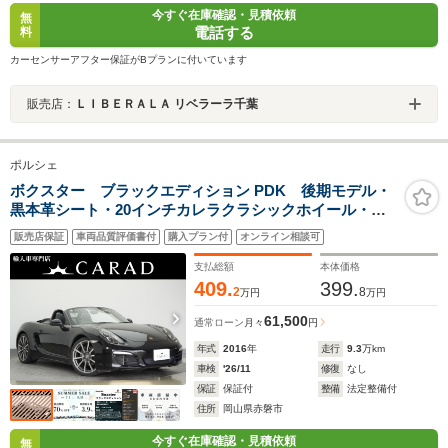
今すぐ在庫確認・見積依頼
無
電話する
料
カーセンサーアフター保証がBプランに付いています
販売店：
ＬＩＢＥＲＡＬＡ リベラーラ千葉
ポルシェ
ボクスター ブラックエディション PDK 後期モデル・
黒本革シート・20インチカレラクラシックホイール・シ
ートヒーター・オートライト・HID・電動格納ミラー・可
販売店保証
車両品質評価書付
購入プラン付
オンライン相談可
変リヤウイング・パドルシフト・フルセグTV・BOSEサ
ウンド・ソナーセンサー
支払総額
本体価格
409.
399.
2
8
万円
万円
61,500
通常ローン
月々
円
年式
2016
年
走行
9.3
万km
車検
'26/11
修復
なし
保証
保証付
整備
法定整備付
住所
岡山県赤磐市
今すぐ在庫確認・見積依頼
無