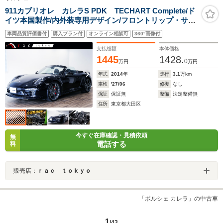
911カブリオレ カレラS PDK TECHART Complete/ド
イツ本国製作/内外装専用デザイン/フロントリップ・サイ
ドスカ-ト・リヤウィング・リヤディフュ-ザ-・フ-ドバッ
車両品質評価書付
購入プラン付
オンライン相談可
360°画像付
チ・Formula3 21インチアルミ・ブレ-キキャリパ-・ロベ
ルタリフティング・マフラ-/
支払総額
本体価格
1445
1428.
0
万円
万円
年式
2014
年
走行
3.1
万km
車検
'27/06
修復
なし
保証
保証無
整備
法定整備無
住所
東京都大田区
今すぐ在庫確認・見積依頼
無
電話する
料
販売店：
ｒａｃ ｔｏｋｙｏ
「ポルシェ カレラ」の中古車
1
/43