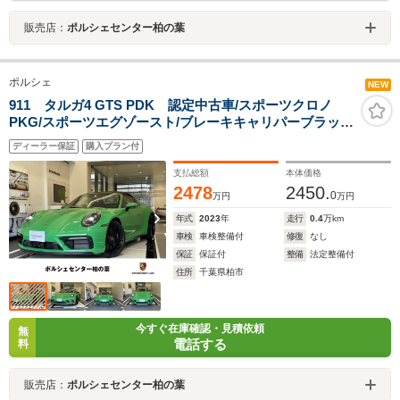
販売店：
ポルシェセンター柏の葉
ポルシェ
NEW
911 タルガ4 GTS PDK 認定中古車/スポーツクロノ
PKG/スポーツエグゾースト/ブレーキキャリパーブラッ
ク/シートヒーター/ベンチレーション/18WAY電動シー
ディーラー保証
購入プラン付
ト/BOSEサウンド/クラブレザー
支払総額
本体価格
2478
2450.
0
万円
万円
年式
2023
年
走行
0.4
万km
車検
車検整備付
修復
なし
保証
保証付
整備
法定整備付
住所
千葉県柏市
今すぐ在庫確認・見積依頼
無
電話する
料
販売店：
ポルシェセンター柏の葉