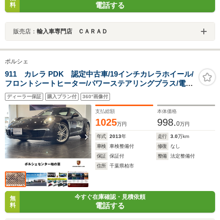
電話する
料
販売店：
輸入車専門店 ＣＡＲＡＤ
ポルシェ
911 カレラ PDK 認定中古車/19インチカレラホイール/
フロントシートヒーター/パワーステアリングプラス/電動
可倒式ドアミラー/電動スポーツシート/自動防眩ミラー
ディーラー保証
購入プラン付
360°画像付
支払総額
本体価格
1025
998.
0
万円
万円
年式
2013
年
走行
3.0
万km
車検
車検整備付
修復
なし
保証
保証付
整備
法定整備付
住所
千葉県柏市
今すぐ在庫確認・見積依頼
無
電話する
料