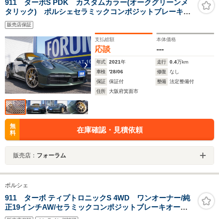
911 ターボS PDK カスタムカラー(オークグリーンメ
タリック) ポルシェセラミックコンポジットブレーキシ
ステム(PCCB) ツートンレザーオンテリア スポーツエ
販売店保証
キゾーストマフラー Exclusiveデザインホイール
支払総額
本体価格
応談
---
年式
2021
年
走行
0.4
万km
車検
'28/06
修復
なし
保証
保証付
整備
法定整備付
住所
大阪府箕面市
無
在庫確認・見積依頼
料
販売店：
フォーラム
ポルシェ
911 ターボ ティプトロニックS 4WD ワンオーナー/純
正19インチAW/セラミックコンポジットブレーキオール
レザーインテリア/イエローキャリバー/スポーツクロノパ