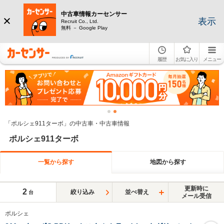
中古車情報カーセンサー
表示
Recruit Co., Ltd.
無料 － Google Play
履歴
お気に入り
メニュー
「ポルシェ911ターボ」の中古車・中古車情報
ポルシェ911ターボ
一覧から探す
地図から探す
更新時に
2
絞り込み
並べ替え
台
メール受信
ポルシェ