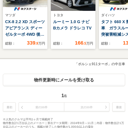
マツダ
トヨタ
ダイハツ
CX-8 2.2 XD スポーツ
ルーミー 1.0 G ナビ
タフト 660 X
アピアランス ディー
Bカメラ ドラレコ TV
車 ガラスル
ゼルターボ 4WD 後
突被害軽減シ
期 エアロ ルーフレ
コーナーセン
339
166
1
総額：
.9
万円
総額：
.5
万円
総額：
ール BOSEサウン
マートキー L
ド 全周囲カメラ
ド オートハ
10型マツダコネクト
ム オートラ
「ポルシェ911ターボ」の中古車
ナビ 衝突被害軽減
ートエアコン
レーダークルーズ シ
脱警報 電動
ートエアコン 革シー
ー パワース
物件更新時にメールを受け取る
ト ブラインドスポッ
グ パワーウ
ト 電動リアゲート
1
/1
LEDヘッド
最初
前の30件
次の30件
最後
※人気のクルマは平均1ヶ月で掲載終了
物件数合計1万台以上のメーカー｜算出データ期間：2024年9月～11月｜内容：物件数合計1万
台以上のメーカーのうち、掲載が終了した物件数が1,000台以上の場合