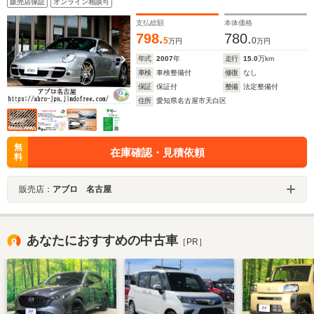
販売店保証
オンライン相談可
ッケージ/パーキングセンサー/シートヒーター/クルーズコ
ントロール
支払総額
本体価格
798.
780.
5
0
万円
万円
年式
2007
年
走行
15.0
万km
車検
車検整備付
修復
なし
保証
保証付
整備
法定整備付
住所
愛知県名古屋市天白区
無
在庫確認・見積依頼
料
販売店：
アブロ 名古屋
あなたにおすすめの中古車
［PR］