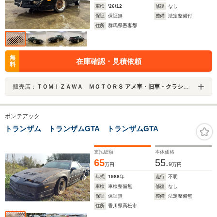
車検
'26/12
修復
なし
保証
保証無
整備
法定整備付
住所
群馬県吾妻郡
無
在庫確認・見積依頼
料
販売店：
ＴＯＭＩＺＡＷＡ ＭＯＴＯＲＳ アメ車・旧車・クラシックカー専門店
ポンテアック
トランザム トランザムGTA トランザムGTA
支払総額
本体価格
65
55.
9
万円
万円
年式
1988
年
走行
不明
車検
車検整備無
修復
なし
保証
保証無
整備
法定整備無
住所
香川県高松市