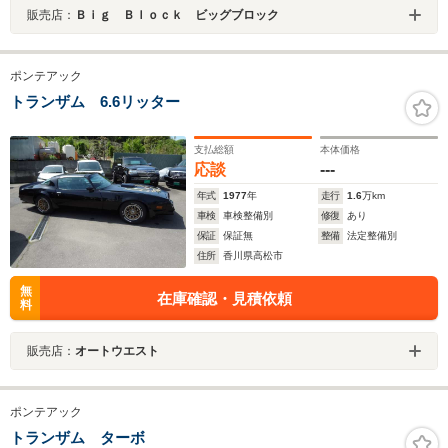
販売店：
Ｂｉｇ Ｂｌｏｃｋ ビッグブロック
ポンテアック
トランザム 6.6リッター
支払総額
本体価格
応談
---
年式
1977
年
走行
1.6
万km
車検
車検整備別
修復
あり
保証
保証無
整備
法定整備別
住所
香川県高松市
無
在庫確認・見積依頼
料
販売店：
オートウエスト
ポンテアック
トランザム ターボ