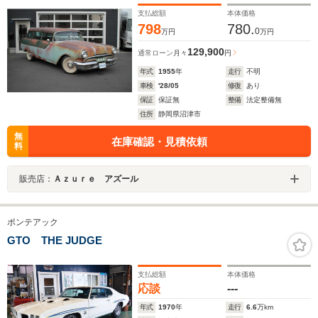
支払総額
本体価格
798
780.
0
万円
万円
129,900
通常ローン
月々
円
年式
1955
年
走行
不明
車検
'28/05
修復
あり
保証
保証無
整備
法定整備無
住所
静岡県沼津市
無
在庫確認・見積依頼
料
販売店：
Ａｚｕｒｅ アズール
ポンテアック
GTO THE JUDGE
支払総額
本体価格
応談
---
年式
1970
年
走行
6.6
万km