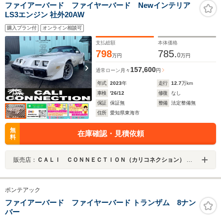
ファイアーバード ファイヤーバード Newインテリア
LS3エンジン 社外20AW
購入プラン付
オンライン相談可
支払総額
本体価格
798
785.
0
万円
万円
157,600
通常ローン
月々
円
年式
2023
年
走行
12.7
万km
車検
'26/12
修復
なし
保証
保証無
整備
法定整備無
住所
愛知県東海市
無
在庫確認・見積依頼
料
販売店：
ＣＡＬＩ ＣＯＮＮＥＣＴＩＯＮ（カリコネクション） ＨＡＰＰＹ ＳＭＩＬＥ株式会社
ポンテアック
ファイアーバード ファイヤーバード トランザム 8ナン
バー