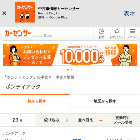
中古車情報カーセンサー
表示
Recruit Co., Ltd.
無料 － Google Play
履歴
お気に入り
メニュー
「ポンティアック」の中古車・中古車情報
ポンティアック
一覧から探す
地図から探す
更新時に
23
絞り込み
並べ替え
台
メール受信
ポンテアック