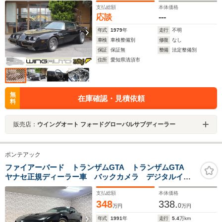
支払総額
本体価格
応談
---
年式
1979
年
走行
不明
車検
車検整備別
修復
なし
保証
保証無
整備
法定整備別
住所
愛知県清須市
無
在庫確認・見積依頼
料
販売店：
ウイングオート フォードグローバルサブディーラー
ポンテアック
ファイアーバード トランザムGTA トランザムGTA
ヤナセ正規ディーラー車 バックカメラ デジタルイン
ナーミラー ドラレコ BLUETOOTH
支払総額
本体価格
348
338.
0
万円
万円
年式
1991
年
走行
5.4
万km