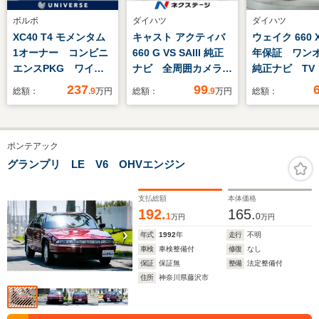
ボルボ
ダイハツ
ダイハツ
XC40 T4 モメンタム
キャスト アクティバ
ウェイク 660 X
1オーナー コンビニ
660 G VS SAIII 純正
年保証 ワン
エンスPKG ワイヤ
ナビ 全周囲カメラ
純正ナビ TV
レススマートフォンチ
衝突軽減装置 禁煙
メラ CD録音
237
99
総額：
.9
万円
総額：
.9
万円
総額：
ャージ パワーバック
車 シートヒーター
オ-ディオ D
ドア ステアリングヒ
コーナーセンサー ス
ラレコ 衝突
ーター シートヒータ
マートキー LEDヘッ
ETC LEDラ
ポンテアック
ー AppleCarPlay
ド ETC オートマチ
滑り防止 ア
純正ナビTV 全周囲
ックハイビーム オー
マ-トキ- ス
グランプリ LE V6 OHVエンジン
カメラ ETC 禁煙
トライト オートエア
キ- 盗難防
コン Bluetooth
AAC
支払総額
本体価格
192.
165.
1
0
万円
万円
年式
1992
年
走行
不明
車検
車検整備付
修復
なし
保証
保証無
整備
法定整備付
住所
神奈川県藤沢市