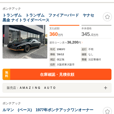
ポンテアック
トランザム トランザム ファイアーバード ヤナセ
黒金 ナイトライダーベース
支払総額
本体価格
360
345.
0
万円
万円
36,200
通常ローン
月々
円
年式
1983
年
走行
不明
車検
'26/12
修復
なし
保証
保証無
整備
法定整備付
住所
大阪府東大阪市
無
在庫確認・見積依頼
料
販売店：
ＡＭＡＺＩＮＧ ＡＵＴＯ
ポンテアック
ルマン (ベース) 1977年ポンテアックワンオーナー