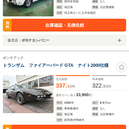
車検
国内未登録
修復
なし
保証
保証無
整備
法定整備無
住所
埼玉県さいたま市岩槻区
無
在庫確認・見積依頼
料
販売店：
ポモナカンパニー
ポンテアック
トランザム ファイアーバード GTA ナイト2000仕様
支払総額
本体価格
337.
322.
3
0
万円
万円
33,900
通常ローン
月々
円
年式
1992
年
走行
8.9
万km
車検
車検整備付
修復
なし
保証
保証無
整備
法定整備付
住所
群馬県伊勢崎市