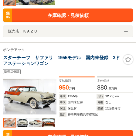
無
在庫確認・見積依頼
料
販売店：
ＫＡＺＵ
ポンテアック
スターチーフ サファリ 1955モデル 国内未登録 3ド
アステーションワゴン
販売店保証
支払総額
本体価格
950
880.
0
万円
万円
年式
1955
年
走行
12.7
万km
車検
国内未登録
修復
なし
保証
保証付
整備
法定整備付
住所
神奈川県横浜市都筑区
無