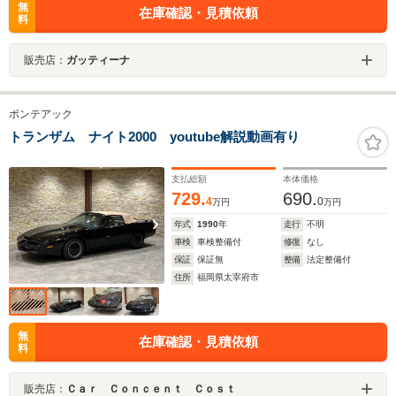
無
在庫確認・見積依頼
料
販売店：
ガッティーナ
ポンテアック
トランザム ナイト2000 youtube解説動画有り
支払総額
本体価格
729.
690.
4
0
万円
万円
年式
1990
年
走行
不明
車検
車検整備付
修復
なし
保証
保証無
整備
法定整備付
住所
福岡県太宰府市
無
在庫確認・見積依頼
料
販売店：
Ｃａｒ Ｃｏｎｃｅｎｔ Ｃｏｓｔ