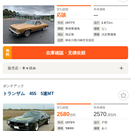
支払総額
本体価格
応談
---
年式
1977
年
走行
2.8
万km
車検
車検整備無
修復
なし
保証
保証無
整備
法定整備無
住所
神奈川県川崎市宮前区
無
在庫確認・見積依頼
料
販売店：
キャロル
ポンテアック
トランザム 455 5速MT
支払総額
本体価格
2580
2570.
0
万円
万円
年式
1973
年
走行
不明
車検
'28/03
修復
あり