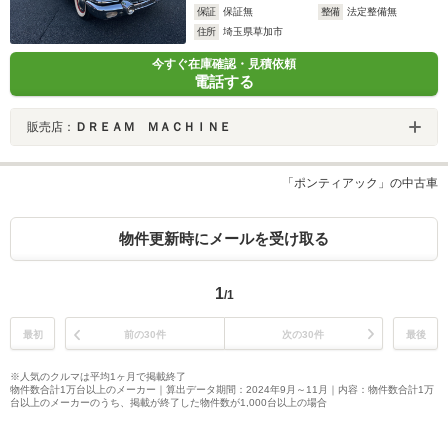
保証
保証無
整備
法定整備無
住所
埼玉県草加市
今すぐ在庫確認・見積依頼
電話する
販売店：
ＤＲＥＡＭ ＭＡＣＨＩＮＥ
「ポンティアック」の中古車
物件更新時にメールを受け取る
1
/1
最初
前の30件
次の30件
最後
※人気のクルマは平均1ヶ月で掲載終了
物件数合計1万台以上のメーカー｜算出データ期間：2024年9月～11月｜内容：物件数合計1万
台以上のメーカーのうち、掲載が終了した物件数が1,000台以上の場合