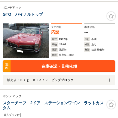
ポンテアック
GTO バイナルトップ
支払総額
本体価格
応談
---
年式
1967
年
走行
不明
車検
'28/03
修復
あり
保証
保証無
整備
法定整備無
住所
兵庫県三田市
無
在庫確認・見積依頼
料
販売店：
Ｂｉｇ Ｂｌｏｃｋ ビッグブロック
ポンテアック
スターチーフ 2ドア ステーションワゴン ラットカス
タム
購入プラン付