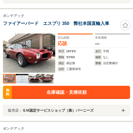
ポンテアック
ファイアーバード エスプリ 350 弊社本国直輸入車
支払総額
本体価格
応談
---
年式
1973
年
走行
不明
車検
'27/03
修復
なし
保証
保証無
整備
法定整備付
住所
三重県津市
無
在庫確認・見積依頼
料
販売店：
ＧＭ認定サービスショップ（株）バーニーズ
ポンテアック