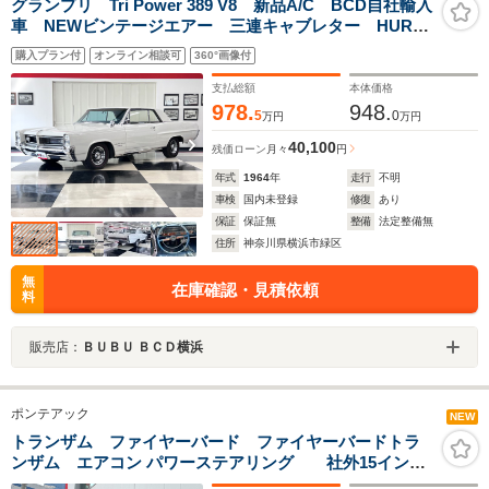
グランプリ Tri Power 389 V8 新品A/C BCD自社輸入
車 NEWビンテージエアー 三連キャブレター HURST
製シフトノブ 5速MT タコメーター ビッグアルミラ
購入プラン付
オンライン相談可
360°画像付
ジエーター 大容量オルタネーター
支払総額
本体価格
978.
948.
5
0
万円
万円
40,100
残価ローン
月々
円
年式
1964
年
走行
不明
車検
国内未登録
修復
あり
保証
保証無
整備
法定整備無
住所
神奈川県横浜市緑区
無
在庫確認・見積依頼
料
販売店：
ＢＵＢＵ ＢＣＤ横浜
ポンテアック
NEW
トランザム ファイヤーバード ファイヤーバードトラ
ンザム エアコン パワーステアリング 社外15インチ
アルミホイール 3AT 2ドアハードトップ クーペボディ