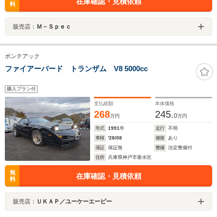
在庫確認・見積依頼
料
販売店：
Ｍ－Ｓｐｅｃ
ポンテアック
ファイアーバード トランザム V8 5000cc
購入プラン付
支払総額
本体価格
268
245.
0
万円
万円
年式
1991
年
走行
不明
車検
'28/08
修復
あり
保証
保証無
整備
法定整備付
住所
兵庫県神戸市垂水区
無
在庫確認・見積依頼
料
販売店：
ＵＫＡＰ／ユーケーエーピー