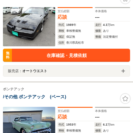
支払総額
本体価格
応談
---
年式
1989
年
走行
4.3
万km
車検
車検整備無
修復
あり
保証
保証無
整備
法定整備付
住所
香川県高松市
無
在庫確認・見積依頼
料
販売店：
オートウエスト
ポンテアック
/その他 ポンテアック (ベース)
支払総額
本体価格
応談
---
年式
1953
年
走行
6.2
万km
車検
車検整備無
修復
あり