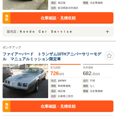
保証
保証無
整備
法定整備無
住所
新潟県新潟市南区
無
在庫確認・見積依頼
料
販売店：
Ｋｏｎｄｏ Ｃａｒ Ｓｅｒｖｉｃｅ
ポンテアック
ファイアーバード トランザム10THアニバーサリーモデ
ル マニュアルミッション限定車
支払総額
本体価格
726
682.
0
万円
万円
年式
1979
年
走行
不明
車検
車検整備無
修復
なし
保証
保証無
整備
法定整備無
住所
兵庫県三田市
無
在庫確認・見積依頼
料