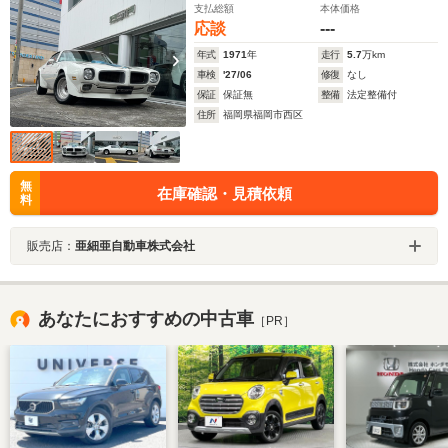
支払総額
本体価格
応談
---
年式
1971
年
走行
5.7
万km
車検
'27/06
修復
なし
保証
保証無
整備
法定整備付
住所
福岡県福岡市西区
無
在庫確認・見積依頼
料
販売店：
亜細亜自動車株式会社
あなたにおすすめの中古車
［PR］