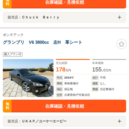
無
在庫確認・見積依頼
料
販売店：
Ｃｈｕｃｋ Ｂｅｒｒｙ
ポンテアック
グランプリ V6 3800cc 左H 革シート
購入プラン付
支払総額
本体価格
178
155.
0
万円
万円
年式
2004
年
走行
不明
車検
車検整備付
修復
なし
保証
保証無
整備
法定整備付
住所
兵庫県神戸市垂水区
無
在庫確認・見積依頼
料
販売店：
ＵＫＡＰ／ユーケーエーピー