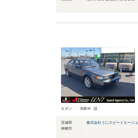
セダン
深銀Ｍ
茨城県
株式会社うにスピードエージ
神栖市