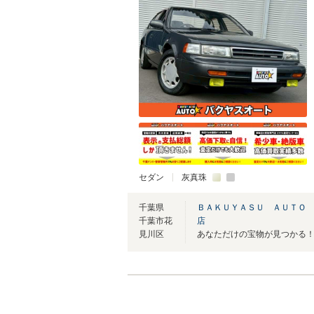
セダン
灰真珠
千葉県
ＢＡＫＵＹＡＳＵ ＡＵＴＯ 
千葉市花
店
見川区