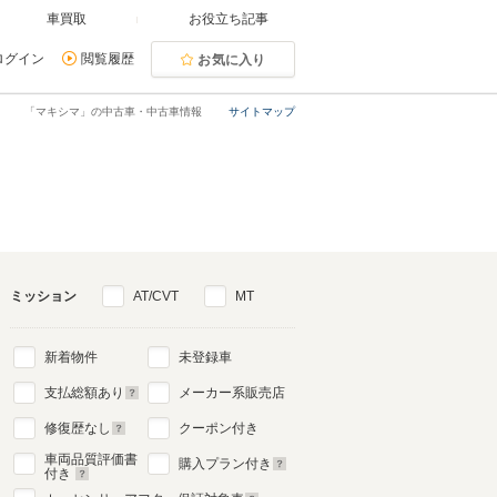
車買取
お役立ち記事
ログイン
閲覧履歴
お気に入り
「マキシマ」の中古車・中古車情報
サイトマップ
ミッション
AT/CVT
MT
新着物件
未登録車
支払総額あり
メーカー系販売店
修復歴なし
クーポン付き
車両品質評価書
購入プラン付き
付き