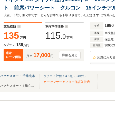
ト 前席パワーシート クルコン 15インチア
1990
年式
支払総額
車両本体価格
135
115
車検整
車検
.0
万円
万円
保証無
保証
136
A
プラン
万円
3000C
排気量
通常
17,000
詳細を見る
月々
円
ローン価格
お気に入り
バクヤスオート 千葉北本
クチコミ評価：
4.8
点（
945
件）
カーセンサーアフター保証取扱店
あなただけの宝物が見つかる！バクヤスオート！総在庫500台以上！希少車・絶版車も！