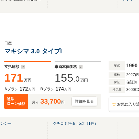
日産
マキシマ 3.0 タイプI
1990
年式
支払総額
車両本体価格
171
155
2027(
車検
.0
万円
万円
保証無
保証
172
174
A
プラン
B
プラン
万円
万円
3000C
排気量
通常
33,700
詳細を見る
月々
円
ローン価格
お気に入り
ェンシー
クチコミ評価：
5
点（
1
件）