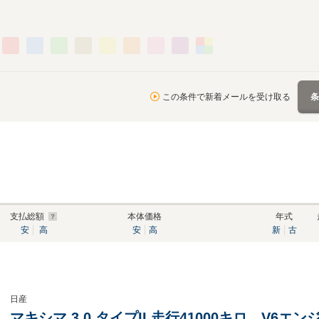
この条件で新着メールを受け取る
支払総額
本体価格
年式
安
高
安
高
新
古
日産
マキシマ 3.0 タイプII 走行41000キロ V6