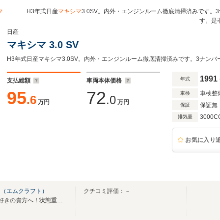
マ
H3年式日産
マキシマ
3.0SV。内外・エンジンルーム徹底清掃済みです
す。是
日産
マキシマ 3.0 SV
1991
年式
支払総額
車両本体価格
95
72
車検整
車検
.6
.0
万円
万円
保証無
保証
3000C
排気量
お気に入り
Ｔ（エムクラフト）
クチコミ評価：－
■「あのころが懐かしい」旧車好きの貴方へ！状態重視の厳選仕入れを行っています！