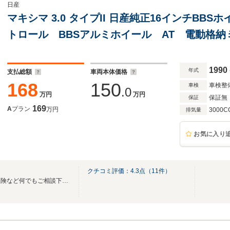
日産
マキシマ 3.0 タイプII 日産純正16インチBB
トロール BBSアルミホイール AT 電動格
シート カセット ABS エアコン
1990
年式
支払総額
車両本体価格
168
150
車検整
車検
.0
万円
万円
保証無
保証
169
A
プラン
万円
3000C
排気量
お気に入り
クチコミ評価：
4.3
点（
11
件）
車検・一般修理・板金塗装・保険など何でもご相談下さい！