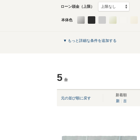
ローン頭金（上限）
本体色
▼ もっと詳細な条件を追加する
5
台
新着順
元の並び順に戻す
新
古