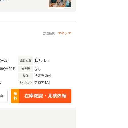
マキシマ
該当箇所：
1.7
(H02)
万km
走行距離
R09)年02月
なし
修復歴
法定整備付
整備
C
フロア4AT
ミッション
無
在庫確認・見積依頼
追加
料