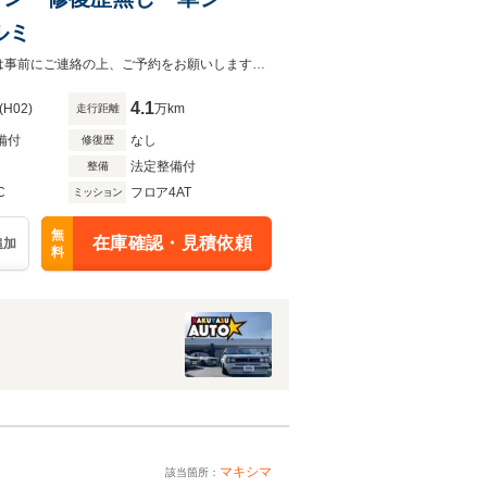
ルミ
現在、下取り強化中です！どんなお車でも下取りさせていただきます♪ご来店時は事前にご連絡の上、ご予約をお願いします。ご予約無しの場合、ご案内できない場合もございます。
4.1
(H02)
万km
走行距離
備付
なし
修復歴
法定整備付
整備
C
フロア4AT
ミッション
無
在庫確認・見積依頼
追加
料
マキシマ
該当箇所：