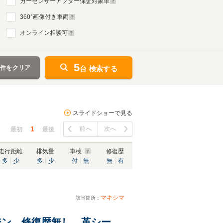
カーセンサーアフター保証対象車
360
°画像付き車両
オンライン相談可
5
条件をクリア
台 検索する
スライドショーで見る
1
前へ
次へ
最初
最後
走行距離
排気量
車検
修復歴
多
少
多
少
付
無
無
有
マキシマ
該当箇所：
エンジン 修復歴無し 革シー