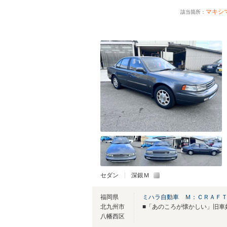
マキシ
該当箇所：
セダン
深銀Ｍ
福岡県
ミハラ自動車 Ｍ：ＣＲＡＦ
北九州市
八幡西区