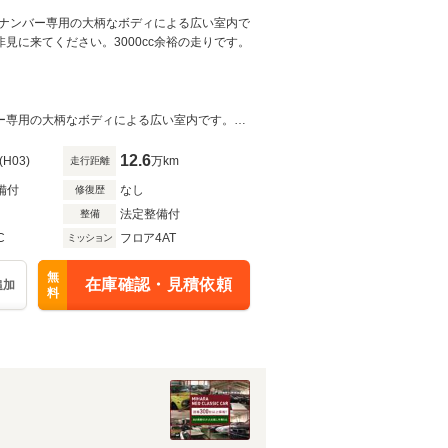
。3ナンバー専用の大柄なボディによる広い室内で
非見に来てください。3000cc余裕の走りです。
H3年式日産マキシマ3.0SV。内外・エンジンルーム徹底清掃済みです。3ナンバー専用の大柄なボディによる広い室内です。是非見に来てください。3000cc余裕の走りです。
12.6
(H03)
万km
走行距離
備付
なし
修復歴
法定整備付
整備
C
フロア4AT
ミッション
無
在庫確認・見積依頼
追加
料