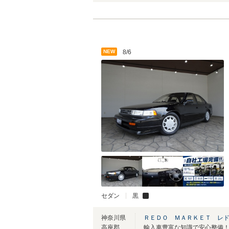
NEW
8/6
セダン
黒
神奈川県
ＲＥＤＯ ＭＡＲＫＥＴ レ
高座郡