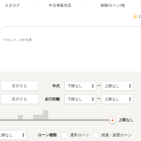
カタログ
中古車販売店
保険/ローン/他
「マキシマ」の中古車
〜
年式
選択する
〜
走行距離
選択する
上限なし
ローン種類
通常ローン
残価・据置ローン