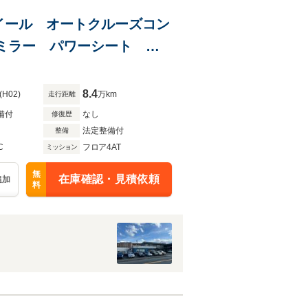
Sホイール オートクルーズコン
納ミラー パワーシート 革
8.4
(H02)
万km
走行距離
備付
なし
修復歴
法定整備付
整備
C
フロア4AT
ミッション
無
在庫確認・見積依頼
追加
料