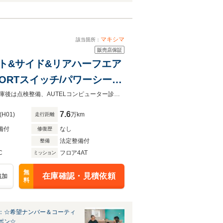
マキシマ
該当箇所：
販売店保証
ロント&サイド&リアハーフエア
PORTスイッチ/パワーシー
電格ミラー/15インチ純正ア
国土交通省認証整備工場、鈑金塗装工場完備しております。一級整備士在籍！入庫後は点検整備、AUTELコンピューター診断、一般道及び高速道路での走行テストを実施！遠方納車大歓迎！
7.6
(H01)
万km
走行距離
備付
なし
修復歴
法定整備付
整備
C
フロア4AT
ミッション
無
在庫確認・見積依頼
追加
料
：☆希望ナンバー＆コーティ
ポン☆