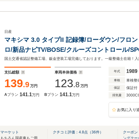
日産
マキシマ 3.0 タイプII 記録簿/ローダウン/フ
ロ/新品ナビTV/BOSE/クルーズコントロール/S
ト/オートエアコン/パワステ/パワーウィンドウ/
ルミ/
1989
年式
支払総額
車両本体価格
139
123
車検整
車検
.9
.8
万円
万円
保証付
保証
141.1
141.1
A
プラン
B
プラン
万円
万円
3000C
排気量
お気に入り
ドマーケット
クチコミ評価：
4.8
点（
36
件）
クーポン
輸入車豊富な知識で安心整備！もちろん国産車もご用意あります！自社工場完備です！
ングクー