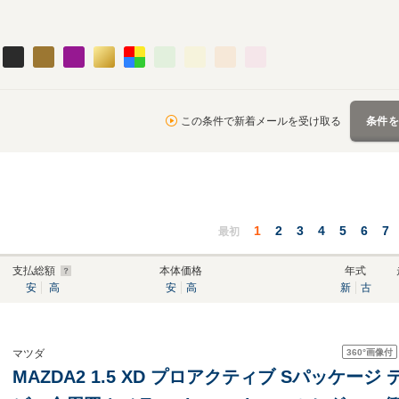
この条件で新着メールを受け取る
条件
1
2
3
4
5
6
7
最初
支払総額
本体価格
年式
安
高
安
高
新
古
360°
画像付
マツダ
MAZDA2 1.5 XD プロアクティブ Sパッケー