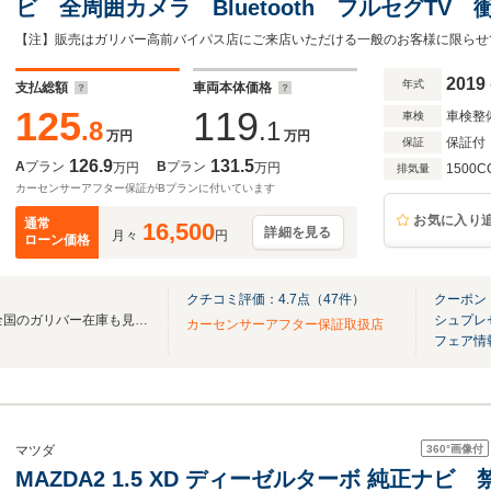
ビ 全周囲カメラ Bluetooth フルセグT
BSM クルーズコントロール コーナーセンサ
LEDヘッドライト パワーシート シートメモ
2019
年式
支払総額
車両本体価格
125
119
車検整
車検
.8
.1
万円
万円
保証付
保証
126.9
131.5
A
プラン
B
プラン
万円
万円
1500C
排気量
カーセンサーアフター保証がBプランに付いています
お気に入り
通常
16,500
詳細を見る
月々
円
ローン価格
クチコミ評価：
4.7
点（
47
件）
クーポン
無料電話は24時間ご案内！！全国のガリバー在庫も見たい方は一括照会が可能です！
シュプレ
カーセンサーアフター保証取扱店
フェア情
360°
画像付
マツダ
MAZDA2 1.5 XD ディーゼルターボ 純正