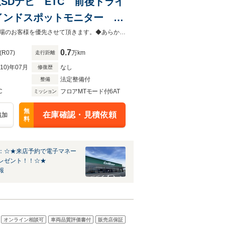
 純正SDナビ ETC 前後ドライ
インドスポットモニター ク
リングヒーター LEDオー
当店以外で購入される場合は陸送費用等、別途費用が発生します。◆販売はご来場のお客様を優先させて頂きます。◆あらかじめご確認下さい※販売は一般のお客様に限ります
0.7
(R07)
万km
走行距離
R10)年07月
なし
修復歴
法定整備付
整備
C
フロアMTモード付6AT
ミッション
無
在庫確認・見積依頼
追加
料
：☆★来店予約で電子マネー
レゼント！！☆★
報
オンライン相談可
車両品質評価書付
販売店保証