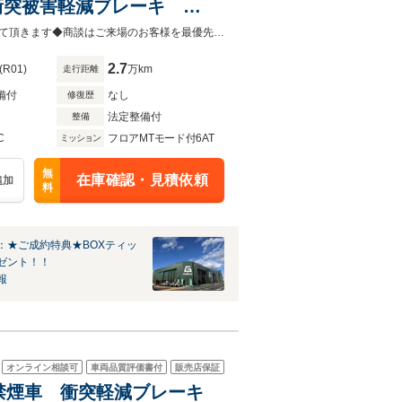
V 衝突被害軽減ブレーキ
ー 純正ビルトインETC
【注】販売はガリバー高前バイパス店にご来店いただける一般のお客様に限らせて頂きます◆商談はご来場のお客様を最優先させて頂きます◆高崎エリア最大級！立体展示場内に300台展示！
リー シートヒーター
2.7
(R01)
万km
走行距離
備付
なし
修復歴
法定整備付
整備
C
フロアMTモード付6AT
ミッション
無
在庫確認・見積依頼
追加
料
：★ご成約特典★BOXティッ
ゼント！！
報
オンライン相談可
車両品質評価書付
販売店保証
ナビ 禁煙車 衝突軽減ブレーキ