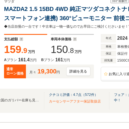
360°
画像付
マツダ
MAZDA2 1.5 15BD 4WD 純正マツダコネクト
スマートフォン連携) 360°ビューモニター 前
シティブレーキサポート レーンキープアシスト 
ンカーミラー
2024
年式
支払総額
車両本体価格
159
150
車検整
車検
.9
.8
万円
万円
保証付
保証
161.4
161
A
プラン
B
プラン
万円
万円
1500C
排気量
通常
19,300
詳細を見る
月々
円
ローン価格
お気に入り
クチコミ評価：
4.7
点（
572
件）
フェア：
無料電話は24時間ご案内！！全国のガリバー在庫も見たい方は一括照会が可能です！
中！
カーセンサーアフター保証取扱店