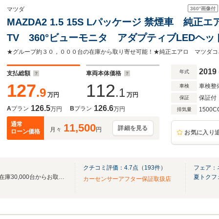
360°
画像付
マツダ
MAZDA2 1.5 15S Lパッケージ 禁煙車 
TV 360°ビューモニタ アダプティブLEDヘ
シート パワーシート ポジションメモリ 
AppleCarPlay
2019
年式
支払総額
車両本体価格
127
112
車検整
車検
.9
.1
万円
万円
保証付
保証
126.5
126.6
A
プラン
B
プラン
万円
万円
1500C
排気量
通常
11,500
詳細を見る
月々
円
ローン価格
お気に入り
クチコミ評価：
4.7
点（
193
件）
フェア：
ネクステージ全国330店舗！総在庫30,000台からお取寄せ可能！ネクステージ熊本東店
夏トクフ
カーセンサーアフター保証取扱店