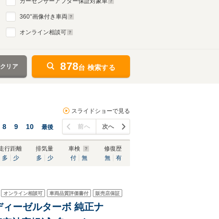
カーセンサーアフター保証対象車
360
°画像付き車両
オンライン相談可
878
をクリア
台 検索する
スライドショーで見る
8
9
10
前へ
次へ
最後
走行距離
排気量
車検
修復歴
多
少
多
少
付
無
無
有
オンライン相談可
車両品質評価書付
販売店保証
ジ ディーゼルターボ 純正ナ