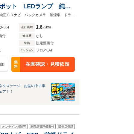
ドスポット LEDランプ 純正
リングスイッチ
★グループ約３０，０００台の在庫から取り寄せ可能！★ディーゼル（軽油） 純正ＳＤナビ バックカメラ 禁煙車 ドラレコ コーナーセンサー ＬＥＤヘッド
1.6
(R05)
万km
走行距離
備付
なし
修復歴
法定整備付
整備
C
フロア6AT
ミッション
無
在庫確認・見積依頼
追加
料
ネクステージ お盆の中古車
ェア！！
オンライン相談可
車両品質評価書付
販売店保証