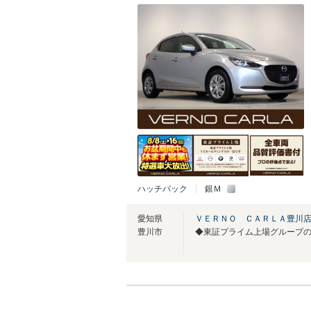
ハッチバック
銀Ｍ
愛知県
ＶＥＲＮＯ ＣＡＲＬＡ豊川店
豊川市