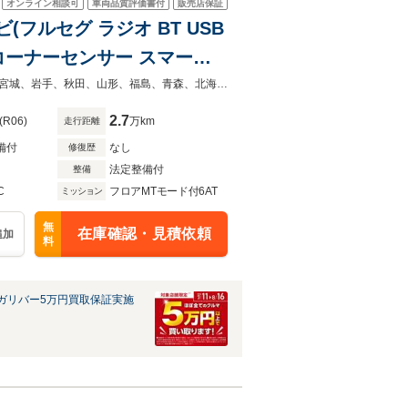
オンライン相談可
車両品質評価書付
販売店保証
ナビ(フルセグ ラジオ BT USB
後コーナーセンサー スマート
アイドリングストップ ウィ
◆当店自慢の一台です！中古車は一物一価なのでお早目にご検討くださいませ！宮城、岩手、秋田、山形、福島、青森、北海道、東京、神奈川、埼玉、千葉で中古車をお探しならガリバーへ！
2.7
(R06)
万km
走行距離
備付
なし
修復歴
法定整備付
整備
C
フロアMTモード付6AT
ミッション
無
在庫確認・見積依頼
追加
料
ガリバー5万円買取保証実施