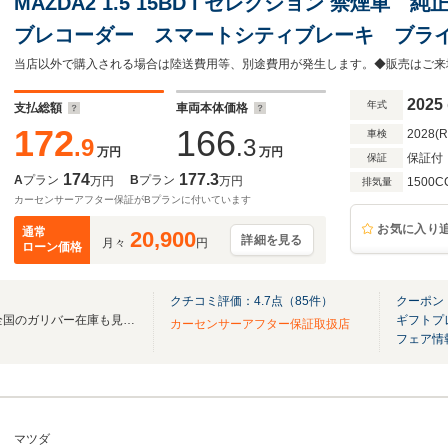
MAZDA2 1.5 15BD i セレクション 禁煙車
ブレコーダー スマートシティブレーキ ブラ
リアランスソナー 前席シートヒーター ステア
トライト AHB
2025
年式
支払総額
車両本体価格
172
166
2028(
車検
.9
.3
万円
万円
保証付
保証
174
177.3
A
プラン
B
プラン
万円
万円
1500C
排気量
カーセンサーアフター保証がBプランに付いています
お気に入り
通常
20,900
詳細を見る
月々
円
ローン価格
クチコミ評価：
4.7
点（
85
件）
クーポン
無料電話は24時間ご案内！！全国のガリバー在庫も見たい方は一括照会が可能です！
ギフトプ
カーセンサーアフター保証取扱店
フェア情
マツダ