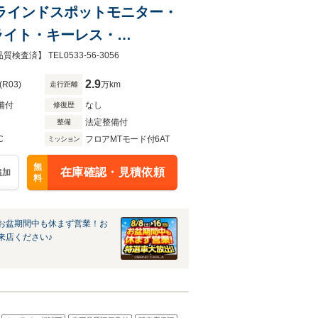
・ブラインドスポットモニター・
ライト・キーレス・
】 TEL0533-56-3056
2.9
(R03)
万km
走行距離
備付
なし
修復歴
法定整備付
整備
C
フロアMTモード付6AT
ミッション
無
在庫確認・見積依頼
追加
料
お盆期間中も休まず営業！お
来店ください♪