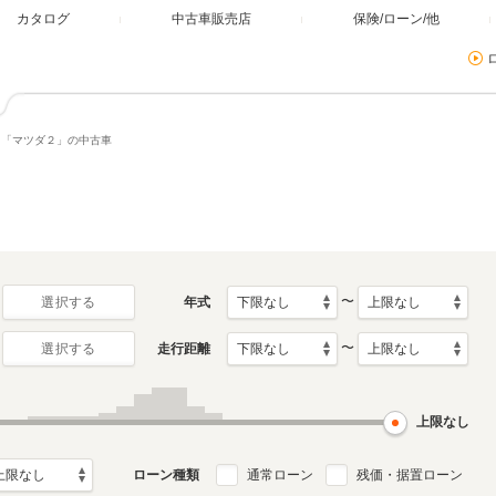
カタログ
中古車販売店
保険/ローン/他
「マツダ２」の中古車
〜
年式
選択する
〜
走行距離
選択する
上限なし
ローン種類
通常ローン
残価・据置ローン