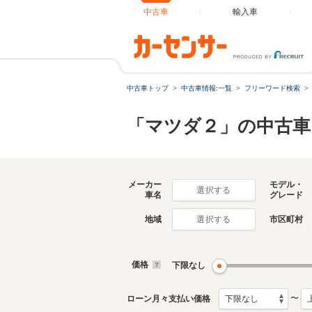
中古車
輸入車
中古車トップ
中古車情報:一覧
フリーワード検索
「マツダ２」の中古車
メーカー
モデル・
選択する
車名
グレード
地域
市区町村
選択する
価格
下限なし
〜
ローン月々支払い価格