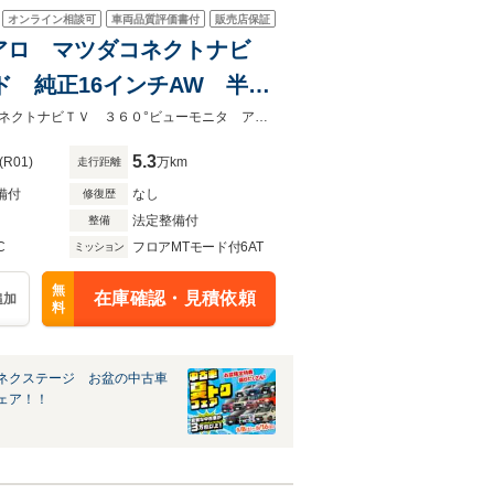
オンライン相談可
車両品質評価書付
販売店保証
純正エアロ マツダコネクトナビ
ッド 純正16インチAW 半革
シートヒーター
★グループ約３０，０００台の在庫から取り寄せ可能！★純正エアロ マツダコネクトナビＴＶ ３６０°ビューモニタ アダプティブＬＥＤヘッド 純正１６ＡＷ
5.3
(R01)
万km
走行距離
備付
なし
修復歴
法定整備付
整備
C
フロアMTモード付6AT
ミッション
無
在庫確認・見積依頼
追加
料
ネクステージ お盆の中古車
ェア！！