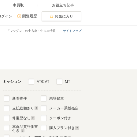
車買取
お役立ち記事
ログイン
閲覧履歴
お気に入り
「マツダ２」の中古車・中古車情報
サイトマップ
ミッション
AT/CVT
MT
新着物件
未登録車
支払総額あり
メーカー系販売店
修復歴なし
クーポン付き
車両品質評価書
購入プラン付き
付き