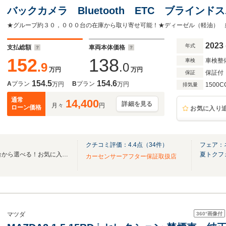
バックカメラ Bluetooth ETC ブライン
15インチアルミ パーキングセンサー ステア
2023
年式
支払総額
車両本体価格
152
138
車検整
車検
.9
.0
万円
万円
保証付
保証
154.5
154.6
A
プラン
B
プラン
万円
万円
1500C
排気量
通常
14,400
詳細を見る
月々
円
ローン価格
お気に入り
クチコミ評価：
4.4
点（
34
件）
フェア：
全国のグループ総在庫30,000台から選べる！お気に入りの愛車がきっと見つかります！
夏トクフ
カーセンサーアフター保証取扱店
360°
画像付
マツダ