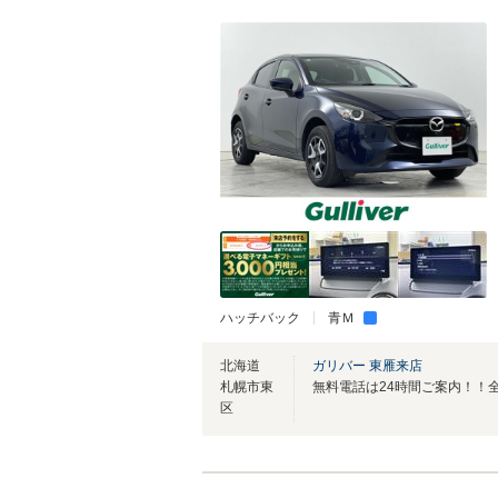
ハッチバック
青Ｍ
北海道
ガリバー 東雁来店
札幌市東
区