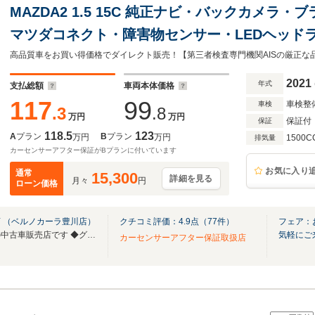
MAZDA2 1.5 15C 純正ナビ・バックカメラ
マツダコネクト・障害物センサー・LEDヘッド
Bluetooth・ETC
高品質車をお買い得価格でダイレクト販売！【第三者検査専門機関AISの厳正な品質検査済
2021
年式
支払総額
車両本体価格
117
99
車検整
車検
.3
.8
万円
万円
保証付
保証
118.5
123
A
プラン
B
プラン
万円
万円
1500C
排気量
カーセンサーアフター保証がBプランに付いています
お気に入り
通常
15,300
詳細を見る
月々
円
ローン価格
 （ベルノカーラ豊川店）
クチコミ評価：
4.9
点（
77
件）
フェア：
◆東証プライム上場グループの中古車販売店です ◆グループ5店舗 総在庫500台！
気軽にご
カーセンサーアフター保証取扱店