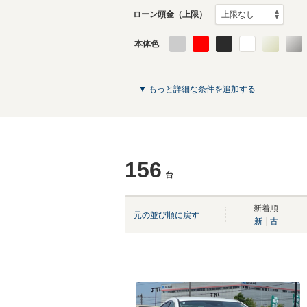
ローン頭金（上限）
本体色
▼ もっと詳細な条件を追加する
156
台
新着順
元の並び順に戻す
新
古