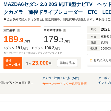
MAZDA6セダン 2.0 20S 純正8型ナビTV
クカメラ 前後ドライブレコーダー ETC LE
アマット パドルシフト コーナーセンサー 
ー 禁煙車
2021
年式
支払総額
車両本体価格
189
179
車検整
車検
.9
.3
万円
万円
保証付
保証
191
196.2
A
プラン
B
プラン
万円
万円
2000C
排気量
カーセンサーアフター保証がBプランに付いています
お気に入り
通常
23,000
詳細を見る
月々
円
ローン価格
クチコミ評価：
4.2
点（
5
件）
クーポン
無料電話は24時間ご案内！！全国のガリバー在庫も見たい方は一括照会が可能です！
ギフトプ
カーセンサーアフター保証取扱店