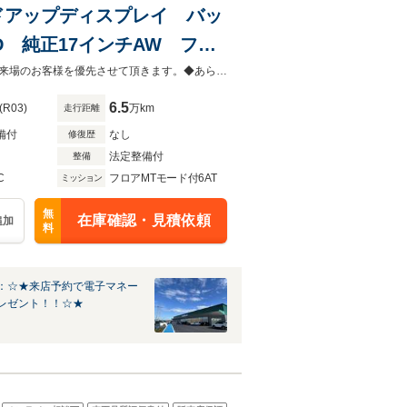
 ヘッドアップディスプレイ バッ
D 純正17インチAW フロ
オートライト スマートキ
◆当店以外で購入される場合は陸送費用等、別途費用が発生します。◆販売はご来場のお客様を優先させて頂きます。◆あらかじめご確認下さい※販売は一般のお客様に限ります。
6.5
(R03)
万km
走行距離
備付
なし
修復歴
法定整備付
整備
C
フロアMTモード付6AT
ミッション
無
在庫確認・見積依頼
追加
料
：☆★来店予約で電子マネー
レゼント！！☆★