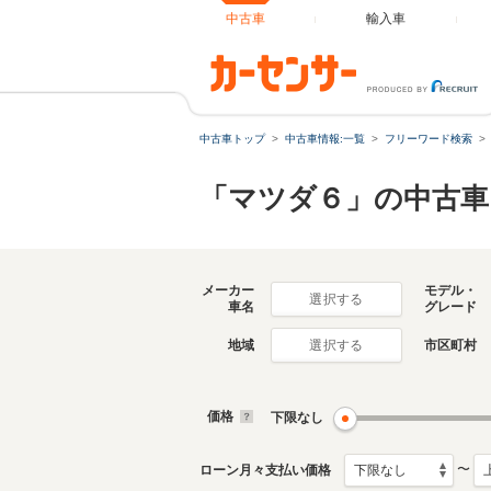
中古車
輸入車
中古車トップ
中古車情報:一覧
フリーワード検索
「マツダ６」の中古車
メーカー
モデル・
選択する
車名
グレード
地域
市区町村
選択する
価格
下限なし
〜
ローン月々支払い価格