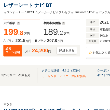
レザーシート ナビ BT
2021
年式
支払総額
車両本体価格
199
189
車検整
車検
.8
.2
万円
万円
保証付
保証
201.5
207.8
A
プラン
B
プラン
万円
万円
2000C
排気量
通常
24,200
詳細を見る
月々
円
ローン価格
お気に入り
クチコミ評価：
4.3
点（
22
件）
クーポン
無料電話は24時間ご案内！！全国のガリバー在庫も見たい方は一括照会が可能です！
ギフトプ
カーセンサーアフター保証取扱店
マツダ