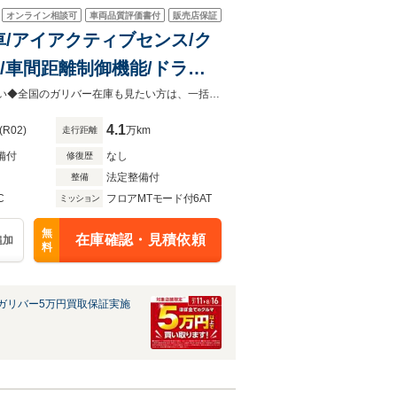
オンライン相談可
車両品質評価書付
販売店保証
煙車/アイアクティブセンス/ク
/車間距離制御機能/ドライ
/フルセグTV/パドルシフト/
◆在庫担当直通の【無料通話】0078-6003-219201まで、お気軽にご相談ください◆全国のガリバー在庫も見たい方は、一括照会が可能です！
4.1
(R02)
万km
走行距離
備付
なし
修復歴
法定整備付
整備
C
フロアMTモード付6AT
ミッション
無
在庫確認・見積依頼
追加
料
ガリバー5万円買取保証実施