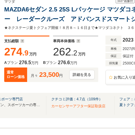
360°
画像付
マツダ
MAZDA6セダン 2.5 25S Lパッケージ マツ
ー レーダークルーズ アドバンスドスマート
席シートヒーター 前席シートエアコン メモ
純正19インチアルミ
2023
年式
支払総額
車両本体価格
274
262
2027(
車検
.9
.2
万円
万円
保証付
保証
276.5
276.6
A
プラン
B
プラン
万円
万円
2500C
排気量
通常
23,500
詳細を見る
月々
円
ローン価格
お気に入り
スポーツ専門店
クチコミ評価：
4.7
点（
109
件）
フェア：
国産車の中で専門性の高いセダン、スポーツカーの専門店です！
夏トクフ
カーセンサーアフター保証取扱店