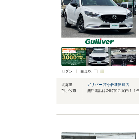
セダン
白真珠
北海道
ガリバー 苫小牧新開町店
苫小牧市