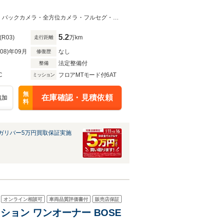
・ワンオーナー・4WD・ディーゼル/ターボ・本革シート・マツダコネクトナビ・バックカメラ・全方位カメラ・フルセグ・純正ドライブレコーダー前後・純正エンジンスターター・衝突軽減ブ
5.2
(R03)
万km
走行距離
R08)年09月
なし
修復歴
法定整備付
整備
C
フロアMTモード付6AT
ミッション
無
在庫確認・見積依頼
追加
料
ガリバー5万円買取保証実施
オンライン相談可
車両品質評価書付
販売店保証
ディション ワンオーナー BOSE