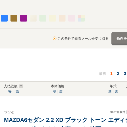
この条件で新着メールを受け取る
条件
1
2
3
最初
支払総額
本体価格
年式
安
高
安
高
新
古
360°
画像付
マツダ
MAZDA6セダン 2.2 XD ブラック トーン エ