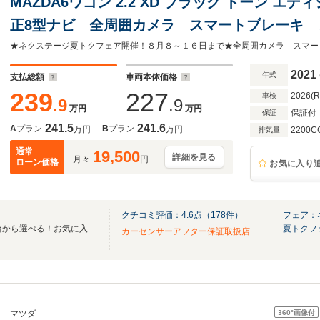
MAZDA6ワゴン 2.2 XD ブラック トーン エ
正8型ナビ 全周囲カメラ スマートブレーキ
赤革シート 前席シートヒーター パワーシー
トハイビーム スマートキー LEDヘッド ET
2021
年式
支払総額
車両本体価格
239
227
2026(
車検
.9
.9
万円
万円
保証付
保証
241.5
241.6
A
プラン
B
プラン
万円
万円
2200C
排気量
通常
19,500
詳細を見る
月々
円
ローン価格
お気に入り
クチコミ評価：
4.6
点（
178
件）
フェア：
全国のグループ総在庫30,000台から選べる！お気に入りの愛車がきっと見つかります！
夏トクフ
カーセンサーアフター保証取扱店
360°
画像付
マツダ