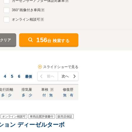
カーセンサーアフター保証対象車
360
°画像付き車両
オンライン相談可
156
をクリア
台 検索する
スライドショーで見る
4
5
6
前へ
次へ
最後
走行距離
排気量
車検
修復歴
多
少
多
少
付
無
無
有
オンライン相談可
車両品質評価書付
販売店保証
ディション ディーゼルターボ