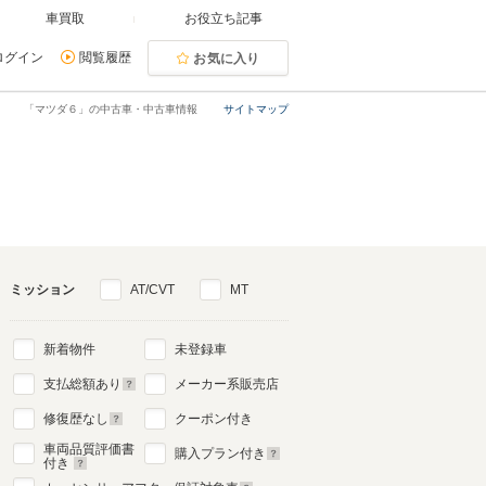
車買取
お役立ち記事
ログイン
閲覧履歴
お気に入り
「マツダ６」の中古車・中古車情報
サイトマップ
ミッション
AT/CVT
MT
新着物件
未登録車
支払総額あり
メーカー系販売店
修復歴なし
クーポン付き
車両品質評価書
購入プラン付き
付き