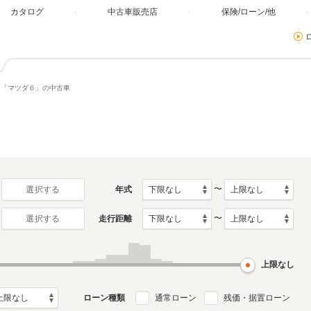
カタログ
中古車販売店
保険/ローン/他
「マツダ６」の中古車
〜
年式
選択する
〜
走行距離
選択する
上限なし
ローン種類
通常ローン
残価・据置ローン