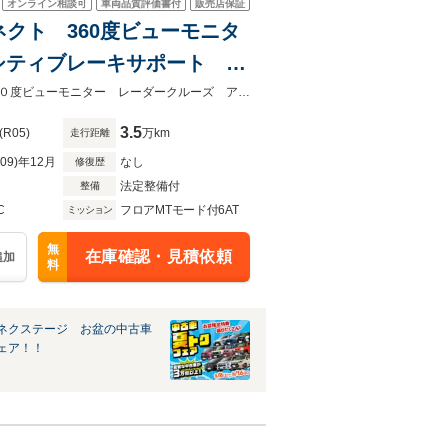
オンライン相談可
車両品質評価書付
販売店保証
ダコネクト 360度ビューモニタ
シティブレーキサポート 全
リー機能付きパワーシート
★ネクステージ夏トクフェア開催！８月８～１６日まで★マツダコネクト ３６０度ビューモニター レーダークルーズ アドバンスドスマートシティブレーキサポート
3.5
(R05)
万km
走行距離
R09)年12月
なし
修復歴
法定整備付
整備
C
フロアMTモード付6AT
ミッション
無
在庫確認・見積依頼
追加
料
ネクステージ お盆の中古車
ェア！！