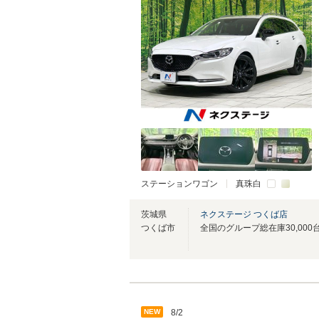
ステーションワゴン
真珠白
茨城県
ネクステージ つくば店
つくば市
NEW
8/2