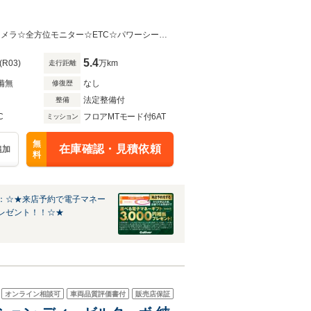
☆ワンオーナー☆BOSE☆メーカーナビ☆フルセグ☆Bluetooth☆DVD☆バックカメラ☆全方位モニター☆ETC☆パワーシート☆シートヒーター☆ステアリングスイッチ☆ステアリングヒーター☆
5.4
(R03)
万km
走行距離
備無
なし
修復歴
法定整備付
整備
C
フロアMTモード付6AT
ミッション
無
在庫確認・見積依頼
追加
料
：☆★来店予約で電子マネー
レゼント！！☆★
オンライン相談可
車両品質評価書付
販売店保証