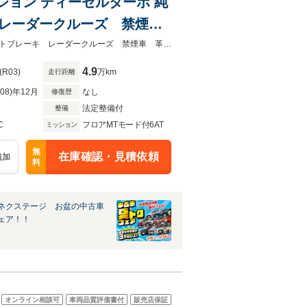
ディション ディーゼルターボ 純
 レーダークルーズ 禁煙
ト コーナーセンサー オー
★ネクステージ夏トクフェア開催！８月８～１６日まで★全周囲カメラ スマートブレーキ レーダークルーズ 禁煙車 革シート 前席シートヒーター パワーシート
C 盗難防止装置
4.9
(R03)
万km
走行距離
R08)年12月
なし
修復歴
法定整備付
整備
C
フロアMTモード付6AT
ミッション
無
在庫確認・見積依頼
追加
料
ネクステージ お盆の中古車
ェア！！
オンライン相談可
車両品質評価書付
販売店保証