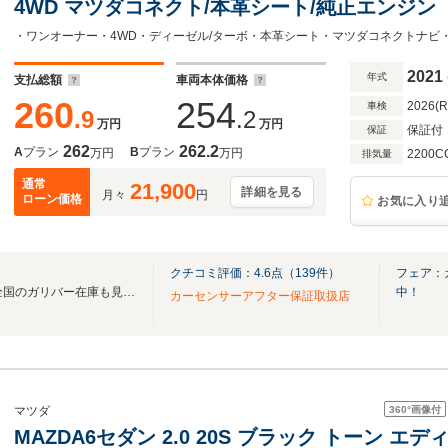
4WD マツダコネクト/本革シート/純正エンジン
2021
年式
支払総額
車両本体価格
260
254
2026(
車検
.9
.2
万円
万円
保証付
保証
262
262.2
A
プラン
B
プラン
万円
万円
2200C
排気量
通常
21,900
詳細を見る
月々
円
ローン価格
お気に入り
クチコミ評価：
4.6
点（
139
件）
フェア：
無料電話は24時間ご案内！！全国のガリバー在庫も見たい方は一括照会が可能です！
中！
カーセンサーアフター保証取扱店
360°
画像付
マツダ
MAZDA6セダン 2.0 20S ブラック トーン エ