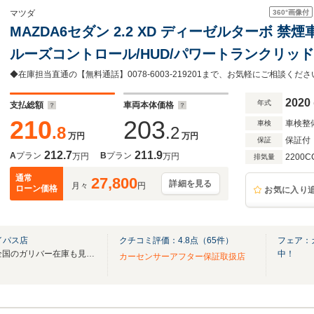
360°
画像付
マツダ
MAZDA6セダン 2.2 XD ディーゼルターボ 禁
ルーズコントロール/HUD/パワートランクリッド
ブレコーダー/ETC/純正8.8型マツダコネクトナビ
純正17インチアルミホイール
2020
年式
支払総額
車両本体価格
210
203
車検整
車検
.8
.2
万円
万円
保証付
保証
212.7
211.9
A
プラン
B
プラン
万円
万円
2200C
排気量
通常
27,800
詳細を見る
月々
円
ローン価格
お気に入り
イパス店
クチコミ評価：
4.8
点（
65
件）
フェア：
無料電話は24時間ご案内！！全国のガリバー在庫も見たい方は一括照会が可能です！
中！
カーセンサーアフター保証取扱店