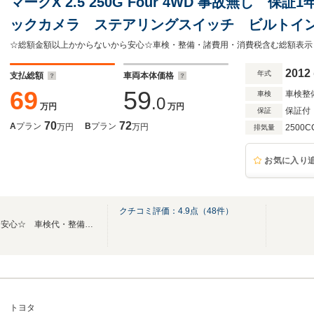
マークX 2.5 250G Four 4WD 事故無し 
ックカメラ ステアリングスイッチ ビルトイ
スマートキー デアイサー 純正HID 運転席
ン 車検新規2年付き
2012
年式
支払総額
車両本体価格
69
59
車検整
車検
.0
万円
万円
保証付
保証
70
72
A
プラン
B
プラン
万円
万円
2500C
排気量
お気に入り
クチコミ評価：
4.9
点（
48
件）
☆総額金額以上かからないから安心☆ 車検代・整備代・諸費用・消費税含む総額表示！
トヨタ