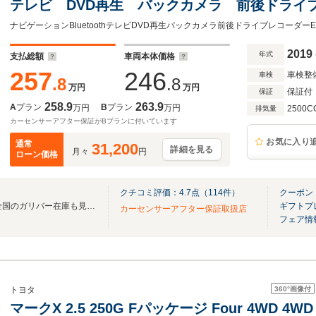
テレビ DVD再生 バックカメラ 前後ドライ
ルーズコントロール 純正アルミホイール 純
ト シートヒーター プッシュスタート
2019
年式
支払総額
車両本体価格
257
246
車検整
車検
.8
.8
万円
万円
保証付
保証
258.9
263.9
A
プラン
B
プラン
万円
万円
2500C
排気量
カーセンサーアフター保証がBプランに付いています
お気に入り
通常
31,200
詳細を見る
月々
円
ローン価格
クチコミ評価：
4.7
点（
114
件）
クーポン
無料電話は24時間ご案内！！全国のガリバー在庫も見たい方は一括照会が可能です！
ギフトプ
カーセンサーアフター保証取扱店
フェア情
360°
画像付
トヨタ
マークX 2.5 250G Fパッケージ Four 4WD