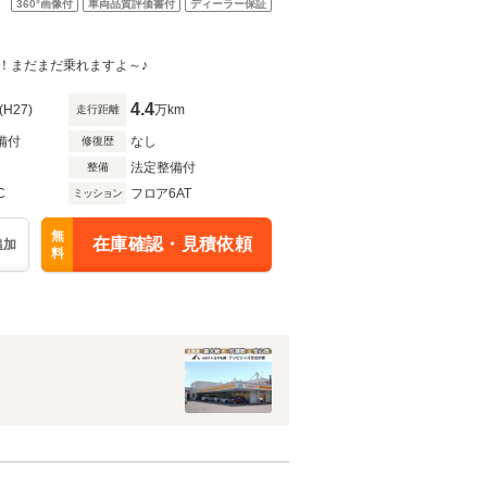
360°
画像付
車両品質評価書付
ディーラー保証
！まだまだ乗れますよ～♪
4.4
(H27)
万km
走行距離
備付
なし
修復歴
法定整備付
整備
C
フロア6AT
ミッション
無
在庫確認・見積依頼
追加
料