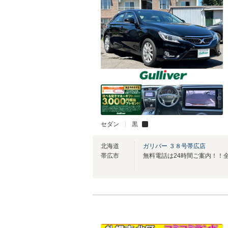
セダン
黒
北海道
ガリバー ３８号帯広店
帯広市