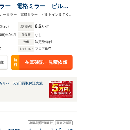
ミラー 電格ミラー ビルト
キーレス 社外アルミホイー
４ＷＤ 純正ナビ ＣＤ ＤＶＤ ＢＴ フルセグＴＶ バックカメラ ウィンカーミラー 電格ミラー ビルトインＥＴＣ 木目調パネル ＨＩＤオートライト キーレス 社外アルミホイ
6.6
(H26)
万km
走行距離
R09)年04月
なし
修復歴
法定整備付
整備
C
フロア6AT
ミッション
無
在庫確認・見積依頼
追加
料
ガリバー5万円買取保証実施
車両品質評価書付
販売店保証