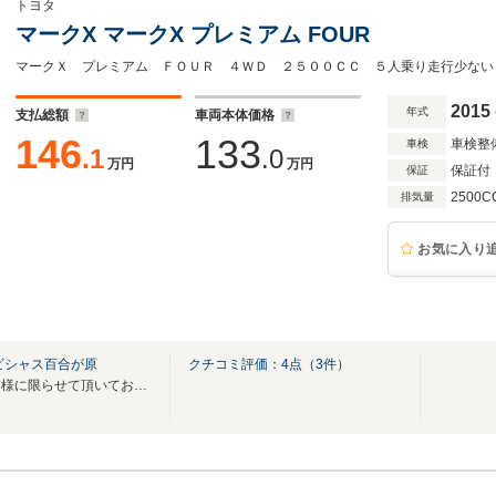
トヨタ
マークX マークX プレミアム FOUR
マークＸ プレミアム ＦＯＵＲ ４ＷＤ ２５００ＣＣ ５人乗り走行少ない
2015
年式
支払総額
車両本体価格
146
133
車検整
車検
.1
.0
万円
万円
保証付
保証
2500C
排気量
お気に入り
ビシャス百合が原
クチコミ評価：
4
点（
3
件）
◆販売は店頭納車が可能なお客様に限らせて頂いております。