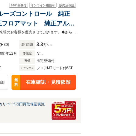
360°
画像付
オンライン相談可
販売店保証
ークルーズコントロール 純正
正フロアマット 純正アルミ
 衝突軽減 レーンキープア
◆当店以外で購入される場合は陸送費用等、別途費用が発生します。◆販売はご来場のお客様を優先させて頂きます。◆あらかじめご確認下さい※販売は一般のお客様に限ります。
3.3
(H30)
万km
走行距離
R09)年12月
なし
修復歴
法定整備付
整備
C
フロアMTモード付6AT
ミッション
無
在庫確認・見積依頼
追加
料
ガリバー5万円買取保証実施