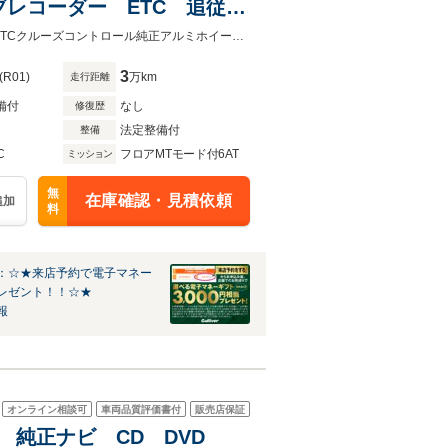
ブレコーダー ETC 追従ク
正フロアマット パワーシー
ナビゲーションBluetoothテレビDVD再生バックカメラ前後ドライブレコーダーETCクルーズコントロール純正アルミホイール純正フロアマットパワーシートシートヒーターパドルシフトLEDヘッ
3
(R01)
万km
走行距離
備付
なし
修復歴
法定整備付
整備
C
フロアMTモード付6AT
ミッション
無
在庫確認・見積依頼
追加
料
：☆★来店予約で電子マネー
レゼント！！☆★
報
オンライン相談可
車両品質評価書付
販売店保証
 4WD 純正ナビ CD DVD