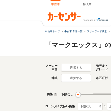
中古車
輸入車
中古車トップ
中古車情報:一覧
フリーワード検索
「マークエックス」の
メーカー
モデル・
選択する
車名
グレード
地域
市区町村
選択する
価格
下限なし
〜
ローン月々支払い価格