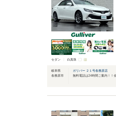
セダン
白真珠
岐阜県
ガリバー ２１号各務原店
各務原市