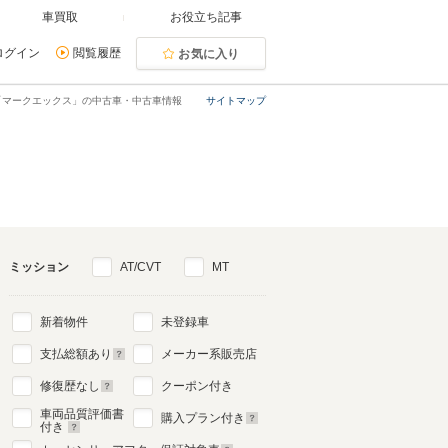
車買取
お役立ち記事
ログイン
閲覧履歴
お気に入り
「マークエックス」の中古車・中古車情報
サイトマップ
ミッション
AT/CVT
MT
新着物件
未登録車
支払総額あり
メーカー系販売店
修復歴なし
クーポン付き
車両品質評価書
購入プラン付き
付き