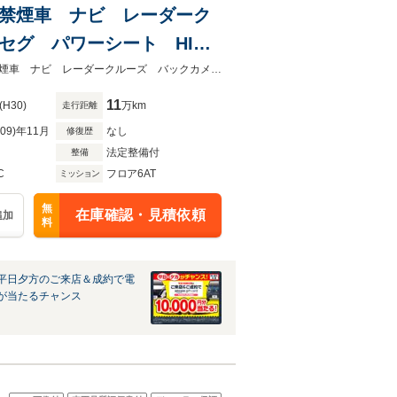
突軽減 禁煙車 ナビ レーダーク
ルセグ パワーシート HID
ートキー
★グループ約３０，０００台の在庫から取り寄せ可能！★４ＷＤ 衝突軽減 禁煙車 ナビ レーダークルーズ バックカメラ ＥＴＣ Ｂｌｕｅｔｏｏｔｈ
11
(H30)
万km
走行距離
R09)年11月
なし
修復歴
法定整備付
整備
C
フロア6AT
ミッション
無
在庫確認・見積依頼
追加
料
平日夕方のご来店＆成約で電
が当たるチャンス