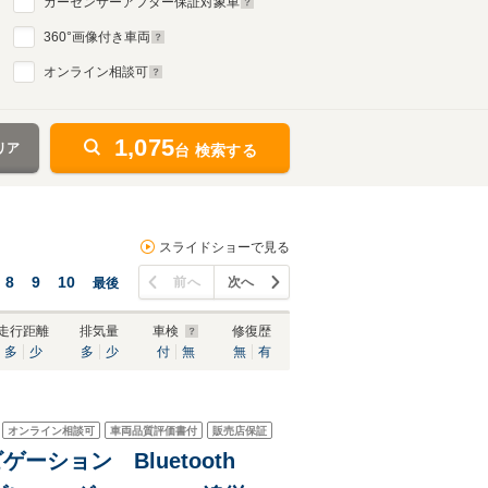
カーセンサーアフター保証対象車
360
°画像付き車両
オンライン相談可
1,075
リア
台 検索する
スライドショーで見る
8
9
10
前へ
次へ
最後
走行距離
排気量
車検
修復歴
多
少
多
少
付
無
無
有
オンライン相談可
車両品質評価書付
販売店保証
ビゲーション Bluetooth