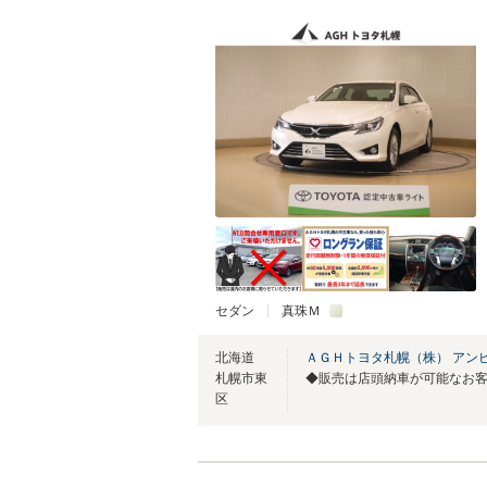
セダン
真珠Ｍ
北海道
ＡＧＨトヨタ札幌（株） アン
札幌市東
区