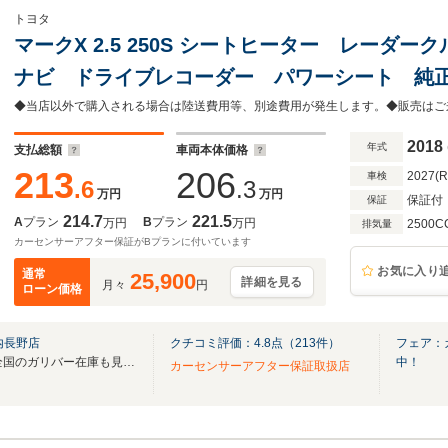
トヨタ
マークX 2.5 250S シートヒーター レーダ
ナビ ドライブレコーダー パワーシート 純
ホイール ETC バックカメラ オートライト
シスト
2018
年式
支払総額
車両本体価格
213
206
2027(
車検
.6
.3
万円
万円
保証付
保証
214.7
221.5
A
プラン
B
プラン
万円
万円
2500C
排気量
カーセンサーアフター保証がBプランに付いています
お気に入り
通常
25,900
詳細を見る
月々
円
ローン価格
内長野店
クチコミ評価：
4.8
点（
213
件）
フェア：
無料電話は24時間ご案内！！全国のガリバー在庫も見たい方は一括照会が可能です！
中！
カーセンサーアフター保証取扱店