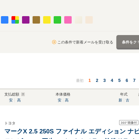
この条件で新着メールを受け取る
条件をク
1
2
3
4
5
6
7
最初
支払総額
本体価格
年式
安
高
安
高
新
古
360°
画像付
トヨタ
マークX 2.5 250S ファイナル エディション ナ