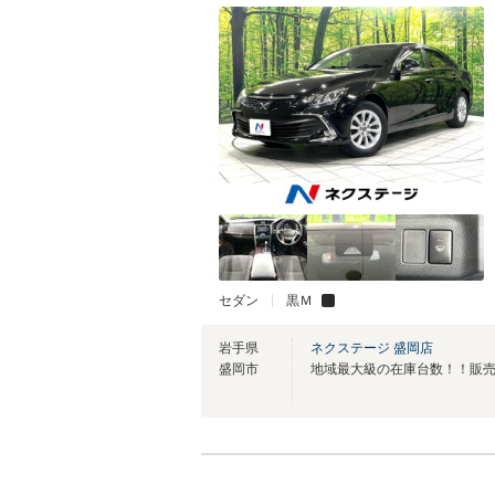
セダン
黒Ｍ
岩手県
ネクステージ 盛岡店
盛岡市