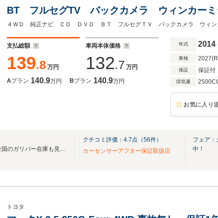
BT フルセグTV バックカメラ ウィンカー
インETC 木目調パネル HIDオートライト 
ル
2014
年式
支払総額
車両本体価格
139
132
2027(
車検
.8
.7
万円
万円
保証付
保証
140.9
140.9
A
プラン
B
プラン
万円
万円
2500C
排気量
お気に入り
クチコミ評価：
4.7
点（
56
件）
フェア：
無料電話は24時間ご案内！！全国のガリバー在庫も見たい方は一括照会が可能です！
中！
カーセンサーアフター保証取扱店
トヨタ