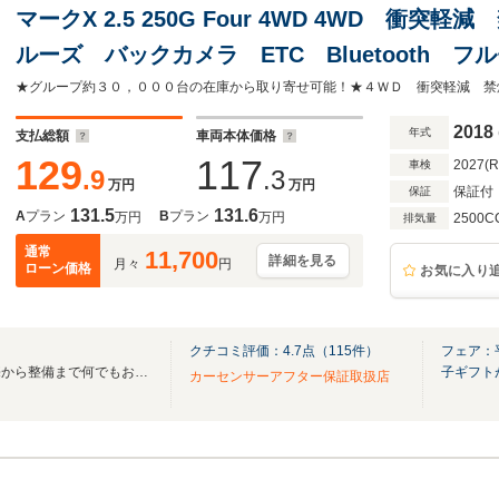
マークX 2.5 250G Four 4WD 4WD 衝
ルーズ バックカメラ ETC Bluetooth フ
ヘッド 車線逸脱警報 誤発進抑制機能 スマ
2018
年式
支払総額
車両本体価格
129
117
2027(
車検
.9
.3
万円
万円
保証付
保証
131.5
131.6
A
プラン
B
プラン
万円
万円
2500C
排気量
通常
11,700
詳細を見る
月々
円
ローン価格
お気に入り
クチコミ評価：
4.7
点（
115
件）
フェア：
地域最大級の在庫台数！！販売から整備まで何でもお任せ♪
子ギフト
カーセンサーアフター保証取扱店