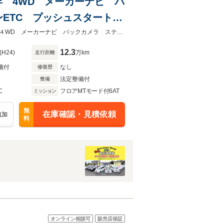
保証1年 4WD メーカーナビ バ
ンETC プッシュスタート
パワーシート オートエアコ
☆総額金額以上かからないから安心☆車検・整備・諸費用・消費税含む総額表示４WD メーカーナビ バックカメラ ステアリングスイッチ ビルトインETC プッシュスタート スマートキー
12.3
(H24)
万km
走行距離
備付
なし
修復歴
法定整備付
整備
C
フロアMTモード付6AT
ミッション
無
在庫確認・見積依頼
追加
料
オンライン相談可
販売店保証