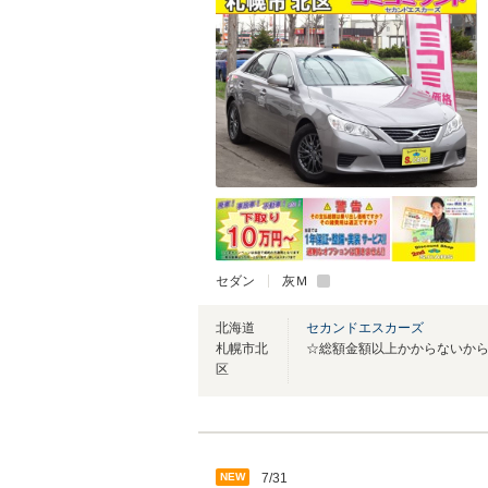
セダン
灰Ｍ
北海道
セカンドエスカーズ
札幌市北
区
NEW
7/31