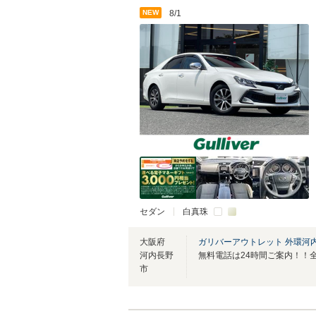
NEW
8/1
セダン
白真珠
大阪府
ガリバーアウトレット 外環河
河内長野
市