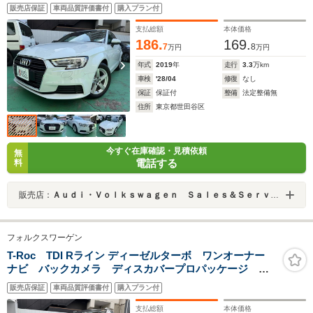
ラ CarPlay ナビ TV バックカメラ パークソナー 禁
販売店保証
車両品質評価書付
購入プラン付
煙 記録簿 スペアキー
支払総額
本体価格
186.
169.
7
8
万円
万円
年式
2019
年
走行
3.3
万km
車検
'28/04
修復
なし
保証
保証付
整備
法定整備無
住所
東京都世田谷区
今すぐ在庫確認・見積依頼
無
電話する
料
販売店：
Ａｕｄｉ・Ｖｏｌｋｓｗａｇｅｎ Ｓａｌｅｓ＆Ｓｅｒｖｉｃｅ 株式会社ユーロマチック
フォルクスワーゲン
T-Roc TDI Rライン ディーゼルターボ ワンオーナー
ナビ バックカメラ ディスカバープロパッケージ
DCCパッケージ オールインセーフティ LEDヘッドラ
販売店保証
車両品質評価書付
購入プラン付
イト アダプティブシャーシコントロール 純正19イン
チAW 禁煙 記録簿 スペアキー
支払総額
本体価格