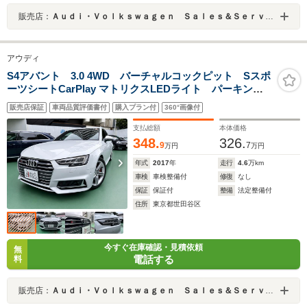
販売店：
Ａｕｄｉ・Ｖｏｌｋｓｗａｇｅｎ Ｓａｌｅｓ＆Ｓｅｒｖｉｃｅ 株式会社ユーロマチック
アウディ
S4アバント 3.0 4WD バーチャルコックピット Sスポ
ーツシートCarPlay マトリクスLEDライト パーキング
アシスト 360度カメラ ACC オートトランク 記録
販売店保証
車両品質評価書付
購入プラン付
360°画像付
簿 スペアキー
支払総額
本体価格
348.
326.
9
7
万円
万円
年式
2017
年
走行
4.6
万km
車検
車検整備付
修復
なし
保証
保証付
整備
法定整備付
住所
東京都世田谷区
今すぐ在庫確認・見積依頼
無
電話する
料
販売店：
Ａｕｄｉ・Ｖｏｌｋｓｗａｇｅｎ Ｓａｌｅｓ＆Ｓｅｒｖｉｃｅ 株式会社ユーロマチック