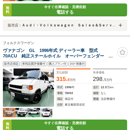
今すぐ在庫確認・見積依頼
無
電話する
料
販売店：
Ａｕｄｉ・Ｖｏｌｋｓｗａｇｅｎ Ｓａｌｅｓ＆Ｓｅｒｖｉｃｅ 株式会社ユーロマチック
フォルクスワーゲン
ヴァナゴン GL 1996年式 ディーラー車 型式
70ACU 純正スチールホイル オーバーフェンダー ラ
プター塗装 オールテレイン 弊社メンテナス車 輛整備
販売店保証
車両品質評価書付
購入プラン付
360°画像付
渡し ナビ TV BT HDD DVD リアモニター バ
ックカメラ ETC
支払総額
本体価格
315.
298.
8
5
万円
万円
年式
1996
年
走行
12.5
万km
車検
'28/02
修復
なし
保証
保証付
整備
法定整備付
住所
東京都世田谷区
今すぐ在庫確認・見積依頼
無
電話する
料