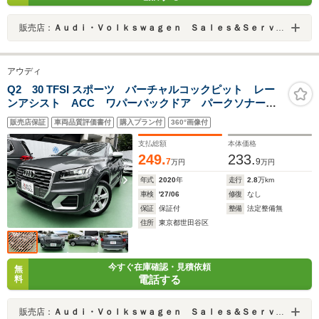
販売店：
Ａｕｄｉ・Ｖｏｌｋｓｗａｇｅｎ Ｓａｌｅｓ＆Ｓｅｒｖｉｃｅ 株式会社ユーロマチック
アウディ
Q2 30 TFSI スポーツ バーチャルコックピット レー
ンアシスト ACC ワパーバックドア パークソナー
バックカメラ シートヒーター スマートキー 記録
販売店保証
車両品質評価書付
購入プラン付
360°画像付
簿 スペアキー
支払総額
本体価格
249.
233.
7
9
万円
万円
年式
2020
年
走行
2.8
万km
車検
'27/06
修復
なし
保証
保証付
整備
法定整備無
住所
東京都世田谷区
今すぐ在庫確認・見積依頼
無
電話する
料
販売店：
Ａｕｄｉ・Ｖｏｌｋｓｗａｇｅｎ Ｓａｌｅｓ＆Ｓｅｒｖｉｃｅ 株式会社ユーロマチック