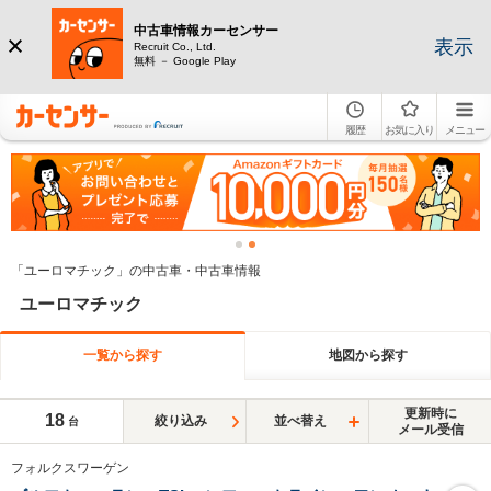
中古車情報カーセンサー
表示
Recruit Co., Ltd.
無料 － Google Play
履歴
お気に入り
メニュー
「ユーロマチック」の中古車・中古車情報
ユーロマチック
一覧から探す
地図から探す
更新時に
18
絞り込み
並べ替え
台
メール受信
フォルクスワーゲン