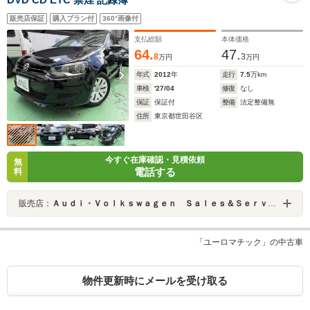
販売店保証
購入プラン付
360°画像付
支払総額
本体価格
64.
47.
8
3
万円
万円
年式
2012
年
走行
7.5
万km
車検
'27/04
修復
なし
保証
保証付
整備
法定整備無
住所
東京都世田谷区
今すぐ在庫確認・見積依頼
無
電話する
料
販売店：
Ａｕｄｉ・Ｖｏｌｋｓｗａｇｅｎ Ｓａｌｅｓ＆Ｓｅｒｖｉｃｅ 株式会社ユーロマチック
「ユーロマチック」の中古車
物件更新時にメールを受け取る