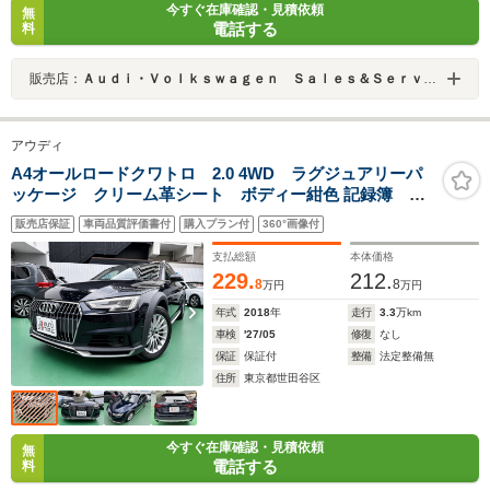
今すぐ在庫確認・見積依頼
無
電話する
料
販売店：
Ａｕｄｉ・Ｖｏｌｋｓｗａｇｅｎ Ｓａｌｅｓ＆Ｓｅｒｖｉｃｅ 株式会社ユーロマチック
アウディ
A4オールロードクワトロ 2.0 4WD ラグジュアリーパ
ッケージ クリーム革シート ボディー紺色 記録簿 ス
ペアキー 禁煙車
販売店保証
車両品質評価書付
購入プラン付
360°画像付
支払総額
本体価格
229.
212.
8
8
万円
万円
年式
2018
年
走行
3.3
万km
車検
'27/05
修復
なし
保証
保証付
整備
法定整備無
住所
東京都世田谷区
今すぐ在庫確認・見積依頼
無
電話する
料