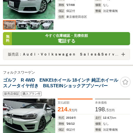
車検
'27/08
修復
なし
保証
保証付
整備
法定整備無
住所
東京都世田谷区
今すぐ在庫確認・見積依頼
無
電話する
料
販売店：
Ａｕｄｉ・Ｖｏｌｋｓｗａｇｅｎ Ｓａｌｅｓ＆Ｓｅｒｖｉｃｅ 株式会社ユーロマチック
フォルクスワーゲン
ゴルフ R 4WD ENKEIホイール 18インチ 純正ホイール
スノータイヤ付き BILSTEINショックアブソーバー
販売店保証
購入プラン付
支払総額
本体価格
214.
198.
9
5
万円
万円
年式
2016
年
走行
12.6
万km
車検
'26/12
修復
なし
保証
保証付
整備
法定整備無