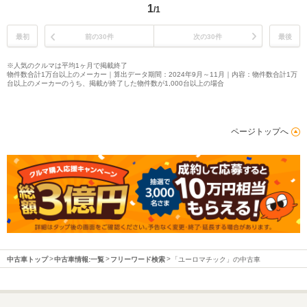
1
/1
最初
前の30件
次の30件
最後
※人気のクルマは平均1ヶ月で掲載終了
物件数合計1万台以上のメーカー｜算出データ期間：2024年9月～11月｜内容：物件数合計1万
台以上のメーカーのうち、掲載が終了した物件数が1,000台以上の場合
ページトップへ
中古車トップ
中古車情報:一覧
フリーワード検索
「ユーロマチック」の中古車