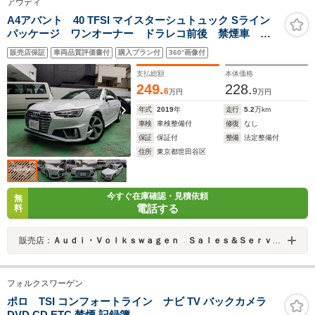
アウディ
A4アバント 40 TFSI マイスターシュトュック Sライン
パッケージ ワンオーナー ドラレコ前後 禁煙車 記
録簿 スペアキー
販売店保証
車両品質評価書付
購入プラン付
360°画像付
支払総額
本体価格
249.
228.
6
9
万円
万円
年式
2019
年
走行
5.2
万km
車検
車検整備付
修復
なし
保証
保証付
整備
法定整備付
住所
東京都世田谷区
今すぐ在庫確認・見積依頼
無
電話する
料
販売店：
Ａｕｄｉ・Ｖｏｌｋｓｗａｇｅｎ Ｓａｌｅｓ＆Ｓｅｒｖｉｃｅ 株式会社ユーロマチック
フォルクスワーゲン
ポロ TSI コンフォートライン ナビ TV バックカメラ
DVD CD ETC 禁煙 記録簿