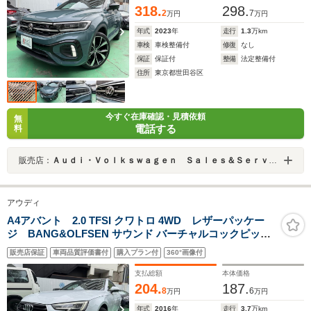
318.
298.
2
7
万円
万円
年式
2023
年
走行
1.3
万km
車検
車検整備付
修復
なし
保証
保証付
整備
法定整備付
住所
東京都世田谷区
今すぐ在庫確認・見積依頼
無
電話する
料
販売店：
Ａｕｄｉ・Ｖｏｌｋｓｗａｇｅｎ Ｓａｌｅｓ＆Ｓｅｒｖｉｃｅ 株式会社ユーロマチック
アウディ
A4アバント 2.0 TFSI クワトロ 4WD レザーパッケー
ジ BANG&OLFSEN サウンド バーチャルコックピッ
ト CarPlay ACC パークソナー バックカメラ ドラ
販売店保証
車両品質評価書付
購入プラン付
360°画像付
レコ 電動リアゲート 記録簿 スペアキー
支払総額
本体価格
204.
187.
8
6
万円
万円
年式
2016
年
走行
3.7
万km