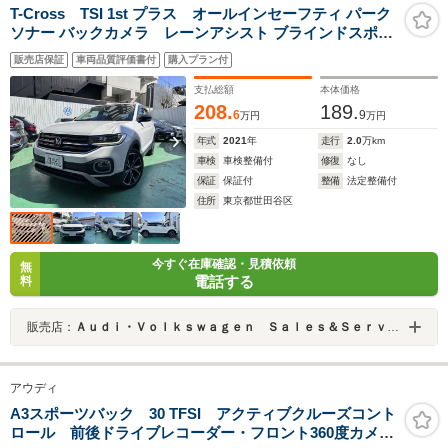
T-Cross TSI 1st プラス オールインセーフティ パーク
ソナー バックカメラ レーンアシスト ブラインドスポッ
トモニター リアトラフィックモニター 純正18インチ
販売店保証
車両品質評価書付
購入プラン付
AW ナビ CarPlay スペアキー 記録簿 禁煙車
支払総額
本体価格
208.
189.
6
9
万円
万円
年式
2021
年
走行
2.0
万km
車検
車検整備付
修復
なし
保証
保証付
整備
法定整備付
住所
東京都世田谷区
今すぐ在庫確認・見積依頼
無
電話する
料
販売店：
Ａｕｄｉ・Ｖｏｌｋｓｗａｇｅｎ Ｓａｌｅｓ＆Ｓｅｒｖｉｃｅ 株式会社ユーロマチック
アウディ
A3スポーツバック 30 TFSI アクティブクルーズコント
ロール 前後ドライブレコーダー・フロント360度カメ