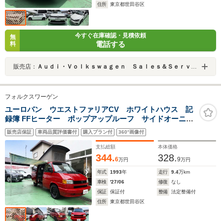
住所
東京都世田谷区
今すぐ在庫確認・見積依頼
無
電話する
料
販売店：
Ａｕｄｉ・Ｖｏｌｋｓｗａｇｅｎ Ｓａｌｅｓ＆Ｓｅｒｖｉｃｅ 株式会社ユーロマチック
フォルクスワーゲン
ユーロバン ウエストファリアCV ホワイトハウス 記
録簿 FFヒーター ポップアップルーフ サイドオーニン
グ
販売店保証
車両品質評価書付
購入プラン付
360°画像付
支払総額
本体価格
344.
328.
6
9
万円
万円
年式
1993
年
走行
9.4
万km
車検
'27/06
修復
なし
保証
保証付
整備
法定整備付
住所
東京都世田谷区