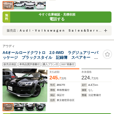
今すぐ在庫確認・見積依頼
無
電話する
料
販売店：
Ａｕｄｉ・Ｖｏｌｋｓｗａｇｅｎ Ｓａｌｅｓ＆Ｓｅｒｖｉｃｅ 株式会社ユーロマチック
アウディ
A4オールロードクワトロ 2.0 4WD ラグジュアリーパ
ッケージ ブラックスタイル 記録簿 スペアキー 禁
煙車
販売店保証
車両品質評価書付
購入プラン付
360°画像付
支払総額
本体価格
245.
224.
7
7
万円
万円
年式
2017
年
走行
4.2
万km
車検
車検整備付
修復
なし
保証
保証付
整備
法定整備付
住所
東京都世田谷区