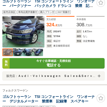
ゴルフトゥーラン TSI コンフォートライン ワンオーナ
ー パークソナー バックカメラ ドラレコ 禁煙 記録
簿 スペアキー
販売店保証
車両品質評価書付
購入プラン付
360°画像付
支払総額
本体価格
324.
308.
8
7
万円
万円
年式
2024
年
走行
1.8
万km
車検
'27/04
修復
なし
保証
保証付
整備
法定整備無
住所
東京都世田谷区
今すぐ在庫確認・見積依頼
無
電話する
料
販売店：
Ａｕｄｉ・Ｖｏｌｋｓｗａｇｅｎ Ｓａｌｅｓ＆Ｓｅｒｖｉｃｅ 株式会社ユーロマチック
フォルクスワーゲン
ゴルフトゥーラン TSI コンフォートライン ワンオーナ
ー デジタルメーター 禁煙車 記録簿 スペアキー