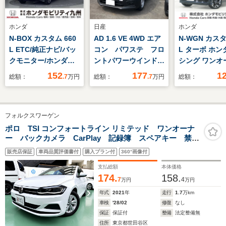
ホンダ
日産
ホンダ
N-BOX カスタム 660
AD 1.6 VE 4WD エア
N-WGN カスタ
L ETC/純正ナビ/バッ
コン パワステ フロ
L ターボ ホン
クモニター/ホンダセ
ントパワーウインド
シング ワンオ
ンシング
ウ 運転席・助手席エ
ー 禁煙車 7
152
177
1
総額：
.7
万円
総額：
.7
万円
総額：
アバック ABS 横
ナビ バック
滑り防止システム キ
ドラレコ ET
ーレス 車線逸脱警報
プティブクル
フォルクスワーゲン
トロール シ
ター Blueto
ポロ TSI コンフォートライン リミテッド ワンオーナ
ー バックカメラ CarPlay 記録簿 スペアキー 禁煙
USB入力端子 
車
ヘッドライト
販売店保証
車両品質評価書付
購入プラン付
360°画像付
害軽減ブレー
支払総額
本体価格
174.
158.
7
4
万円
万円
年式
2021
年
走行
1.7
万km
車検
'28/02
修復
なし
保証
保証付
整備
法定整備無
住所
東京都世田谷区