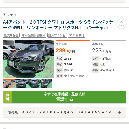
アウディ
A4アバント 2.0 TFSI クワトロ スポーツ Sラインパッケ
ージ 4WD ワンオーナー マトリクスH/L バーチャルコ
ックピット AUDIプレセンス ACC レンアシ
販売店保証
車両品質評価書付
購入プラン付
360°画像付
CarPlay オールウェザーライト パークソナー バック
カメラ ハーフレザーシート シートヒーター 禁煙
支払総額
本体価格
239.
223.
8
0
万円
万円
年式
2018
年
走行
4.2
万km
車検
'27/02
修復
なし
保証
保証付
整備
法定整備無
住所
東京都世田谷区
今すぐ在庫確認・見積依頼
無
電話する
料
販売店：
Ａｕｄｉ・Ｖｏｌｋｓｗａｇｅｎ Ｓａｌｅｓ＆Ｓｅｒｖｉｃｅ 株式会社ユーロマチック