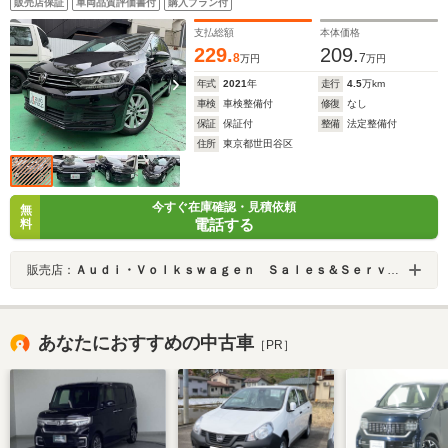
販売店保証
車両品質評価書付
購入プラン付
支払総額
本体価格
229.
209.
8
7
万円
万円
年式
2021
年
走行
4.5
万km
車検
車検整備付
修復
なし
保証
保証付
整備
法定整備付
住所
東京都世田谷区
今すぐ在庫確認・見積依頼
無
電話する
料
販売店：
Ａｕｄｉ・Ｖｏｌｋｓｗａｇｅｎ Ｓａｌｅｓ＆Ｓｅｒｖｉｃｅ 株式会社ユーロマチック
あなたにおすすめの中古車
［PR］