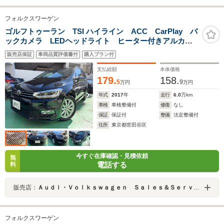
フォルクスワーゲン
ゴルフトゥーラン TSI ハイライン ACC CarPlay バ
ックカメラ LEDヘッドライト ヒーター付きアルカン
ターラシート 記録簿 禁煙 スペアキー
販売店保証
車両品質評価書付
購入プラン付
支払総額
本体価格
179.
158.
5
9
万円
万円
年式
2017
年
走行
6.0
万km
車検
車検整備付
修復
なし
保証
保証付
整備
法定整備付
住所
東京都世田谷区
今すぐ在庫確認・見積依頼
無
電話する
料
販売店：
Ａｕｄｉ・Ｖｏｌｋｓｗａｇｅｎ Ｓａｌｅｓ＆Ｓｅｒｖｉｃｅ 株式会社ユーロマチック
フォルクスワーゲン