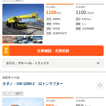
支払総額
本体価格
1105
1100.
0
万円
万円
年式
2009
年
走行
5.8
万km
車検
'27/04
修復
なし
保証
保証無
整備
法定整備無
住所
茨城県常総市
無
在庫確認・見積依頼
料
販売店：
グローバル・トラックス
国産車その他
タダノ・GR-120N-2 12トンラフター
オンライン相談可
支払総額
本体価格