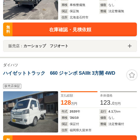
車検
車検整備無
修復
なし
保証
保証無
整備
法定整備無
住所
北海道石狩市
無
在庫確認・見積依頼
料
販売店：
カーショップ フジオート
ダイハツ
ハイゼットトラック 660 ジャンボ SAIIIt 3方開 4WD
販売店保証
支払総額
本体価格
128
123.
0
万円
万円
年式
2020
年
走行
4.1
万km
車検
'26/10
修復
なし
保証
保証付
整備
法定整備付
住所
福岡県久留米市