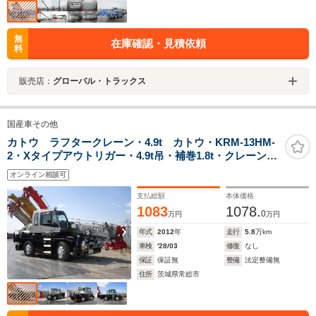
無
在庫確認・見積依頼
料
販売店：
グローバル・トラックス
国産車その他
カトウ ラフタークレーン・4.9t カトウ・KRM-13HM-
2・Xタイプアウトリガー・4.9t吊・補巻1.8t・クレーン検
査R10.4.3まで
オンライン相談可
支払総額
本体価格
1083
1078.
0
万円
万円
年式
2012
年
走行
5.8
万km
車検
'28/03
修復
なし
保証
保証無
整備
法定整備無
住所
茨城県常総市