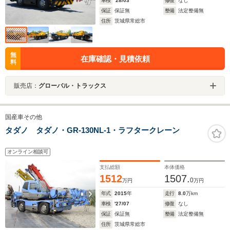
車検
'28/03
修復
なし
保証
保証無
整備
法定整備無
住所
茨城県常総市
無
在庫確認・見積依頼
料
販売店：
グローバル・トラックス
国産車その他
タダノ タダノ・GR-130NL-1・ラフタークレーン
オンライン相談可
支払総額
本体価格
1512
1507.
0
万円
万円
年式
2015
年
走行
8.0
万km
車検
'27/07
修復
なし
保証
保証無
整備
法定整備無
住所
茨城県常総市