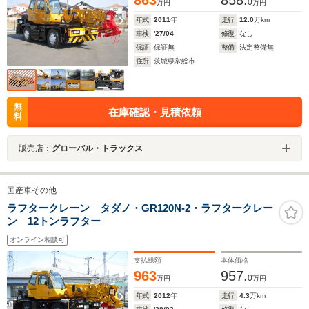
863
858.
0
万円
万円
年式
2011
年
走行
12.0
万km
車検
'27/04
修復
なし
保証
保証無
整備
法定整備無
住所
茨城県常総市
無
在庫確認・見積依頼
料
販売店：
グローバル・トラックス
国産車その他
ラフタークレーン タダノ・GR120N-2・ラフタークレー
ン 12トンラフター
オンライン相談可
支払総額
本体価格
963
957.
0
万円
万円
年式
2012
年
走行
4.3
万km