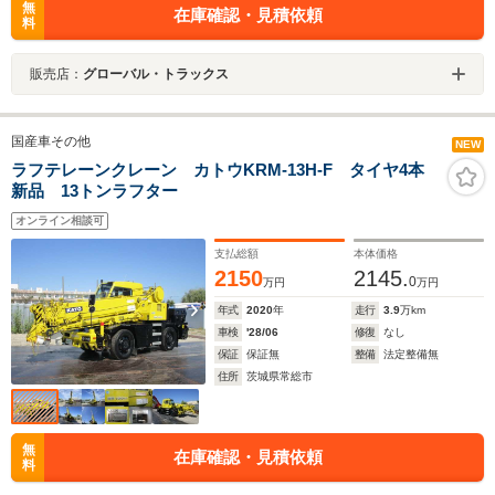
無
在庫確認・見積依頼
料
販売店：
グローバル・トラックス
国産車その他
NEW
ラフテレーンクレーン カトウKRM-13H-F タイヤ4本
新品 13トンラフター
オンライン相談可
支払総額
本体価格
2150
2145.
0
万円
万円
年式
2020
年
走行
3.9
万km
車検
'28/06
修復
なし
保証
保証無
整備
法定整備無
住所
茨城県常総市
無
在庫確認・見積依頼
料