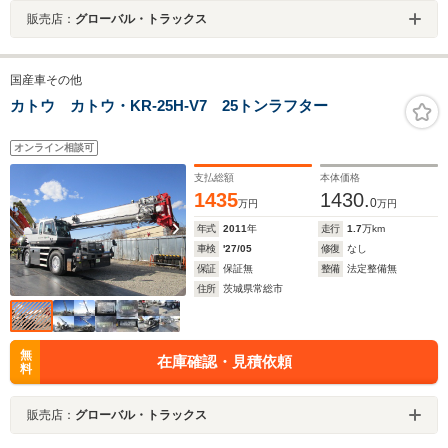
販売店：
グローバル・トラックス
国産車その他
カトウ カトウ・KR-25H-V7 25トンラフター
オンライン相談可
支払総額
本体価格
1435
1430.
0
万円
万円
年式
2011
年
走行
1.7
万km
車検
'27/05
修復
なし
保証
保証無
整備
法定整備無
住所
茨城県常総市
無
在庫確認・見積依頼
料
販売店：
グローバル・トラックス