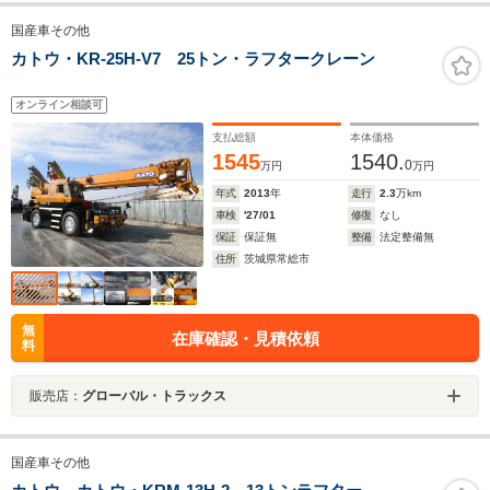
国産車その他
カトウ・KR-25H-V7 25トン・ラフタークレーン
オンライン相談可
支払総額
本体価格
1545
1540.
0
万円
万円
年式
2013
年
走行
2.3
万km
車検
'27/01
修復
なし
保証
保証無
整備
法定整備無
住所
茨城県常総市
無
在庫確認・見積依頼
料
販売店：
グローバル・トラックス
国産車その他