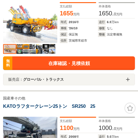
支払総額
本体価格
1655
1650.
0
万円
万円
年式
2016
年
走行
6.0
万km
車検
'26/10
修復
なし
保証
保証無
整備
法定整備無
住所
茨城県常総市
無
在庫確認・見積依頼
料
販売店：
グローバル・トラックス
国産車その他
KATOラフタークレーン25トン SR250 25
支払総額
本体価格
1100
1000.
0
万円
万円
年式
2008
年
走行
5.0
万km