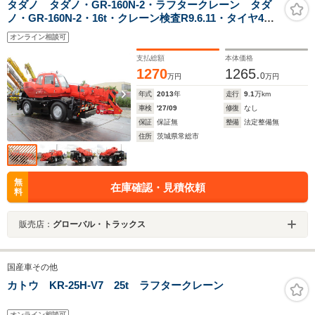
タダノ タダノ・GR-160N-2・ラフタークレーン タダ
ノ・GR-160N-2・16t・クレーン検査R9.6.11・タイヤ4本
新品
オンライン相談可
支払総額
本体価格
1270
1265.
0
万円
万円
年式
2013
年
走行
9.1
万km
車検
'27/09
修復
なし
保証
保証無
整備
法定整備無
住所
茨城県常総市
無
在庫確認・見積依頼
料
販売店：
グローバル・トラックス
国産車その他
カトウ KR-25H-V7 25t ラフタークレーン
オンライン相談可