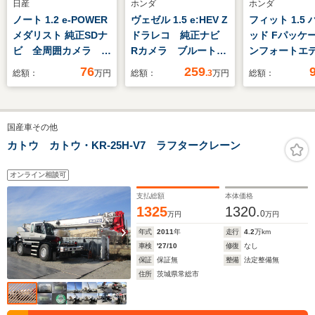
日産
ホンダ
ホンダ
ノート 1.2 e-POWER
ヴェゼル 1.5 e:HEV Z
フィット 1.5
メダリスト 純正SDナ
ドラレコ 純正ナビ
ッド Fパッケー
ビ 全周囲カメラ 禁
Rカメラ ブルートゥ
ンフォートエ
煙車 衝突軽減装置
ース
ン ワンオー
76
259
総額：
万円
総額：
.3
万円
総額：
レーダークルーズ ハ
純正メモリー
ーフレザーシート ド
アカメラ ス
ラレコ コーナーセン
ー ETC U-Se
国産車その他
サー スマートキー
年間走行無制
LEDヘッド ETC 純
カトウ カトウ・KR-25H-V7 ラフタークレーン
正15インチアルミ
車線逸脱警報 オート
オンライン相談可
ライト
支払総額
本体価格
1325
1320.
0
万円
万円
年式
2011
年
走行
4.2
万km
車検
'27/10
修復
なし
保証
保証無
整備
法定整備無
住所
茨城県常総市