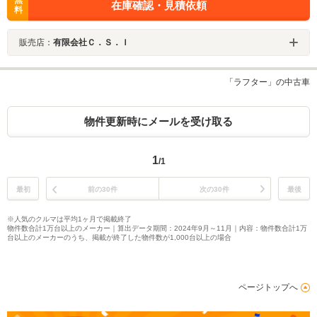
無
在庫確認・見積依頼
料
販売店：
有限会社Ｃ．Ｓ．Ｉ
「ラフター」の中古車
物件更新時にメールを受け取る
1
/1
最初
前の30件
次の30件
最後
※人気のクルマは平均1ヶ月で掲載終了
物件数合計1万台以上のメーカー｜算出データ期間：2024年9月～11月｜内容：物件数合計1万
台以上のメーカーのうち、掲載が終了した物件数が1,000台以上の場合
ページトップへ