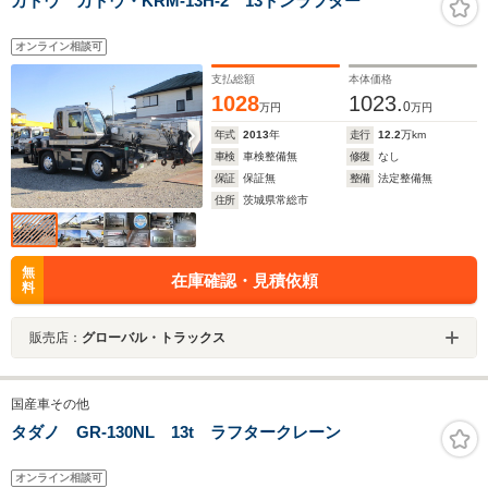
カトウ カトウ・KRM-13H-2 13トンラフター
オンライン相談可
支払総額
本体価格
1028
1023.
0
万円
万円
年式
2013
年
走行
12.2
万km
車検
車検整備無
修復
なし
保証
保証無
整備
法定整備無
住所
茨城県常総市
無
在庫確認・見積依頼
料
販売店：
グローバル・トラックス
国産車その他
タダノ GR-130NL 13t ラフタークレーン
オンライン相談可