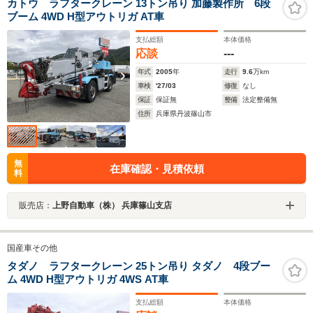
カトウ ラフタークレーン 13トン吊り 加藤製作所 6段
ブーム 4WD H型アウトリガ AT車
支払総額
本体価格
応談
---
年式
2005
年
走行
9.6
万km
車検
'27/03
修復
なし
保証
保証無
整備
法定整備無
住所
兵庫県丹波篠山市
無
在庫確認・見積依頼
料
販売店：
上野自動車（株） 兵庫篠山支店
国産車その他
タダノ ラフタークレーン 25トン吊り タダノ 4段ブー
ム 4WD H型アウトリガ 4WS AT車
支払総額
本体価格