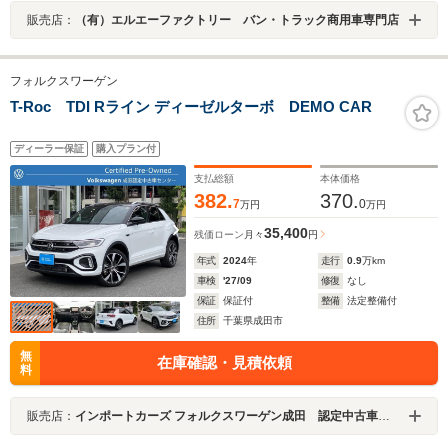
販売店：
（有）エルエーファクトリー バン・トラック商用車専門店
フォルクスワーゲン
T-Roc TDI Rライン ディーゼルターボ DEMO CAR
ディーラー保証
購入プラン付
支払総額
本体価格
382.
370.
7
0
万円
万円
35,400
残価ローン
月々
円
年式
2024
年
走行
0.9
万km
車検
'27/09
修復
なし
保証
保証付
整備
法定整備付
住所
千葉県成田市
無
在庫確認・見積依頼
料
販売店：
インポートカーズ フォルクスワーゲン成田 認定中古車センター