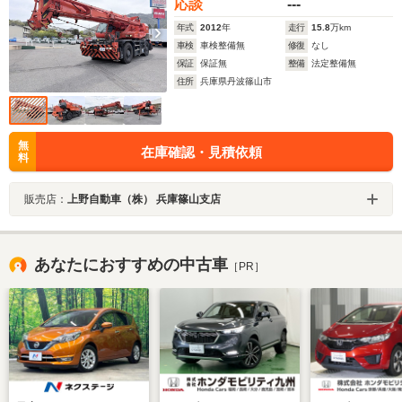
応談
---
年式
2012
年
走行
15.8
万km
車検
車検整備無
修復
なし
保証
保証無
整備
法定整備無
住所
兵庫県丹波篠山市
無
在庫確認・見積依頼
料
販売店：
上野自動車（株） 兵庫篠山支店
あなたにおすすめの中古車
［PR］