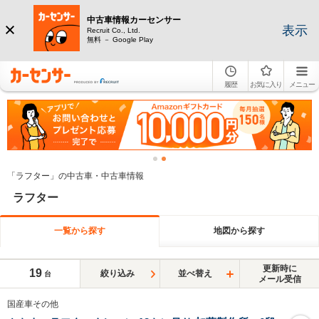
中古車情報カーセンサー
表示
Recruit Co., Ltd.
無料 － Google Play
履歴
お気に入り
メニュー
「ラフター」の中古車・中古車情報
ラフター
一覧から探す
地図から探す
更新時に
19
絞り込み
並べ替え
台
メール受信
国産車その他