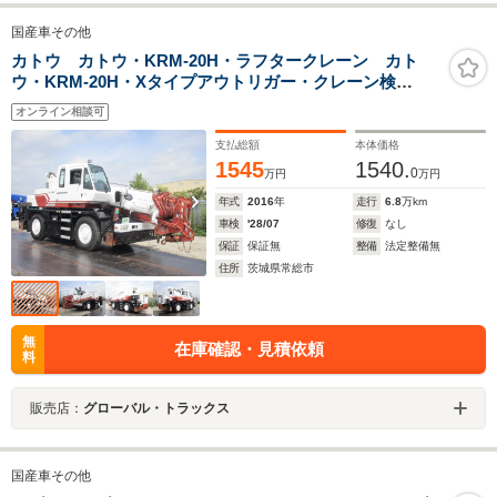
国産車その他
カトウ カトウ・KRM-20H・ラフタークレーン カト
ウ・KRM-20H・Xタイプアウトリガー・クレーン検
R10.7.13
オンライン相談可
支払総額
本体価格
1545
1540.
0
万円
万円
年式
2016
年
走行
6.8
万km
車検
'28/07
修復
なし
保証
保証無
整備
法定整備無
住所
茨城県常総市
無
在庫確認・見積依頼
料
販売店：
グローバル・トラックス
国産車その他