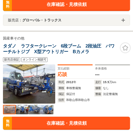
無
在庫確認・見積依頼
料
販売店：
グローバル・トラックス
国産車その他
タダノ ラフタークレーン 6段ブーム 2段油圧 パワ
ーチルトジブ X型アウトリガー Bカメラ
販売店保証
オンライン相談可
支払総額
本体価格
応談
---
年式
2012
年
走行
15.5
万km
車検
車検整備無
修復
なし
保証
保証付
整備
法定整備無
住所
和歌山県和歌山市
無
在庫確認・見積依頼
料