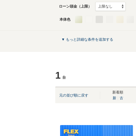
ローン頭金（上限）
本体色
▼ もっと詳細な条件を追加する
1
台
新着順
元の並び順に戻す
新
古