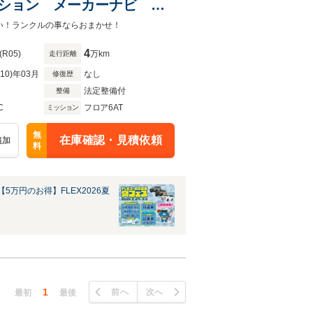
ィション メーカーナビ 黒
パール クリスタルシャイ
い！ランクルの事ならおまかせ！
 アウトドア 三河 名古屋
4
(R05)
万km
走行距離
R10)年03月
なし
修復歴
法定整備付
整備
C
フロア6AT
ミッション
無
在庫確認・見積依頼
追加
料
5万円のお得】FLEX2026夏
1
前へ
次へ
最初
最後