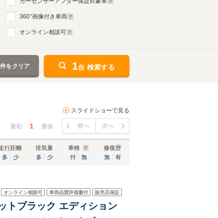
カーセンサーアフター保証対象車
360
°画像付き車両
オンライン相談可
1
条件をクリア
台 検索する
スライドショーで見る
1
前へ
次へ
最初
最後
走行距離
排気量
車検
修復歴
多
少
多
少
付
無
無
有
オンライン相談可
車両品質評価書付
販売店保証
 マットブラック エディション