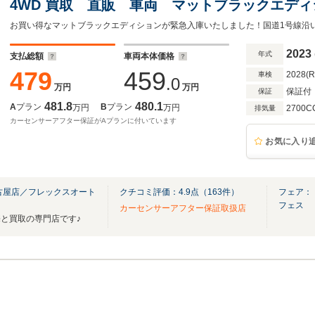
4WD 買取 直販 車両 マットブラックエデ
革内装 トヨタセーフティセンス ホワイト 
お買い得なマットブラックエディションが緊急入庫いたしました！国道1号線沿
ン 専用 純正 18インチホイール キャンプ
2023
年式
支払総額
車両本体価格
479
459
2028(
車検
.0
万円
万円
保証付
保証
481.8
480.1
A
プラン
B
プラン
万円
万円
2700C
排気量
カーセンサーアフター保証がAプランに付いています
お気に入り
古屋店／フレックスオート
クチコミ評価：
4.9
点（
163
件）
フェア：【
フェス
カーセンサーアフター保証取扱店
と買取の専門店です♪