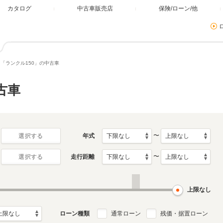
カタログ
中古車販売店
保険/ローン/他
「ランクル150」の中古車
古車
〜
年式
選択する
〜
走行距離
選択する
上限なし
ローン種類
通常ローン
残価・据置ローン