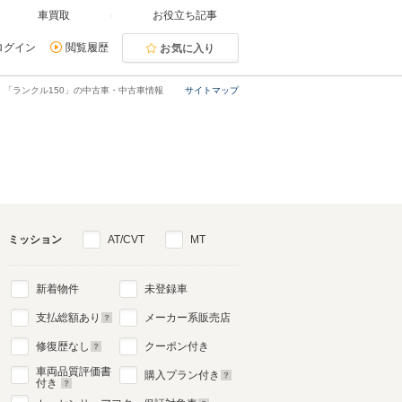
車買取
お役立ち記事
ログイン
閲覧履歴
お気に入り
「ランクル150」の中古車・中古車情報
サイトマップ
ミッション
AT/CVT
MT
新着物件
未登録車
支払総額あり
メーカー系販売店
修復歴なし
クーポン付き
車両品質評価書
購入プラン付き
付き