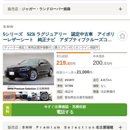
販売店：
ジャガー・ランドローバー姫路
ＢＭＷ
5シリーズ 523i ラグジュアリー 認定中古車 アイボリ
ーレザーシート 純正ナビ アダプティブクルーズコン
トロール パワーシート 地デジTV 全席シートヒー
ディーラー保証
車両品質評価書付
購入プラン付
オンライン相談可
ター パワーゲート アダプティブLEDヘッドライト
純正18インチAW
支払総額
本体価格
219.
200.
8
0
万円
万円
21,000
残価ローン
月々
円
年式
2018
年
走行
4.0
万km
車検
'27/06
修復
なし
保証
保証付
整備
法定整備付
住所
愛知県名古屋市瑞穂区
今すぐ在庫確認・見積依頼
無
電話する
料
販売店：
ＢＭＷ Ｐｒｅｍｉｕｍ Ｓｅｌｅｃｔｉｏｎ 名古屋瑞穂