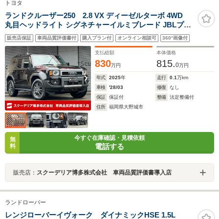
トヨタ
ランドクルーザー250 2.8 VX ディーゼルターボ 4WD
丸目ヘッドライト シグネチャーイルミブレード JBLプレ
ミアムサウンド トヨタチームメイト IRカットフィルム ド
販売店保証
車両品質評価書付
購入プラン付
オンライン相談可
360°画像付
アバイザー ワイヤレス充電 デジタルミラー ワンオー
ナー 禁煙車 四角ヘッドライト交換可
支払総額
本体価格
830
815.
0
万円
万円
年式
2025
年
走行
0.1
万km
車検
'28/03
修復
なし
保証
保証付
整備
法定整備付
住所
福岡県大野城市
今すぐ在庫確認・見積依頼
無
電話する
料
販売店：
スクーデリア博多株式会社 車両品質評価書導入店
ランドローバー
レンジローバーイヴォーク ダイナミックHSE 1.5L