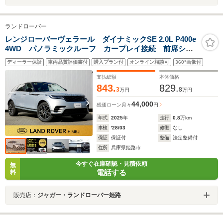
ランドローバー
レンジローバーヴェラール ダイナミックSE 2.0L P400e
4WD パノラミックルーフ カープレイ接続 前席シー
トエアコン PHEV ステアリングヒーター ワイヤレス
ディーラー保証
車両品質評価書付
購入プラン付
オンライン相談可
360°画像付
充電 電動テールゲート 360度カメラ 運転席シートメ
モリー リバース連動ミラー
支払総額
本体価格
843.
829.
3
8
万円
万円
44,000
残価ローン
月々
円
年式
2025
年
走行
0.8
万km
車検
'28/03
修復
なし
保証
保証付
整備
法定整備付
住所
兵庫県姫路市
今すぐ在庫確認・見積依頼
無
電話する
料
販売店：
ジャガー・ランドローバー姫路