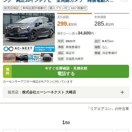
ング 純正10インチナビ 全周囲カメラ 両側電動スラ
イドドア パワーバックドア ブラインドスポットモニ
販売店保証
車両品質評価書付
購入プラン付
360°画像付
ター アダプティブクルーズコントロール ETC2.0 フ
ルセグTV CD DVD再生 Bluetooth USB
支払総額
本体価格
299.
285.
8
8
万円
万円
34,600
通常ローン
月々
円
年式
2021
年
走行
8.9
万km
車検
車検整備付
修復
なし
保証
保証付
整備
法定整備付
住所
宮城県大崎市
今すぐ在庫確認・見積依頼
無
電話する
料
カーセンサーアフター保証がAプランに付いています
販売店：
株式会社エーシーネクスト 大崎店
「リアエアコン」の中古車
1
/50