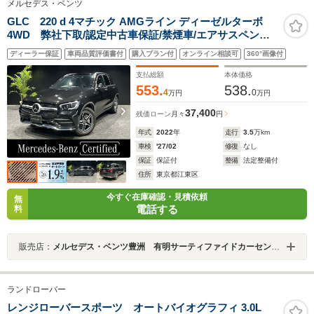
メルセデス・ベンツ
GLC 220 d 4マチック AMGライン ディーゼルターボ
4WD 弊社下取/認定中古車保証/禁煙車/エアサスペンシ
ョン/リアエアコン/パノラミックスライディングルーフ/ア
ディーラー保証
車両品質評価書付
購入プラン付
オンライン相談可
360°画像付
ンビエントライト64色/Apple Car Play/シートヒータ
ー/360°カメラ/AMGスタイリングパッケージ/キーレスゴ
支払総額
本体価格
ー
553.
538.
4
0
万円
万円
37,400
残価ローン
月々
円
年式
2022
年
走行
3.5
万km
車検
'27/02
修復
なし
保証
保証付
整備
法定整備付
住所
東京都江東区
今すぐ在庫確認・見積依頼
無
電話する
料
販売店：
メルセデス・ベンツ豊洲 有明サーティファイドカーセンター
ランドローバー
レンジローバースポーツ オートバイオグラフィ 3.0L