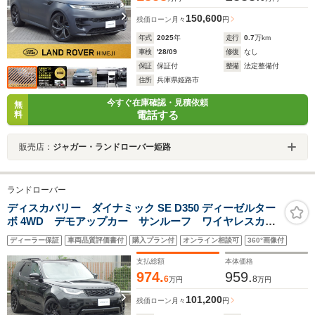
150,600
残価ローン
月々
円
年式
2025
年
走行
0.7
万km
車検
'28/09
修復
なし
保証
保証付
整備
法定整備付
住所
兵庫県姫路市
今すぐ在庫確認・見積依頼
無
電話する
料
販売店：
ジャガー・ランドローバー姫路
ランドローバー
ディスカバリー ダイナミック SE D350 ディーゼルター
ボ 4WD デモアップカー サンルーフ ワイヤレスカー
プレイ シートヒーター 3列シート エアサス パドル
ディーラー保証
車両品質評価書付
購入プラン付
オンライン相談可
360°画像付
シフト レーダークルーズ 21インチアルミ 360度カメ
ラ 運転席シートメモリー 認定中古車保証2年
支払総額
本体価格
974.
959.
6
8
万円
万円
101,200
残価ローン
月々
円