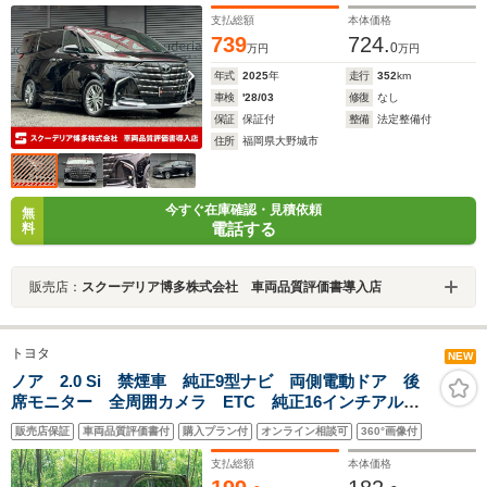
支払総額
本体価格
739
724.
0
万円
万円
年式
2025
年
走行
352
km
車検
'28/03
修復
なし
保証
保証付
整備
法定整備付
住所
福岡県大野城市
今すぐ在庫確認・見積依頼
無
電話する
料
販売店：
スクーデリア博多株式会社 車両品質評価書導入店
トヨタ
NEW
ノア 2.0 Si 禁煙車 純正9型ナビ 両側電動ドア 後
席モニター 全周囲カメラ ETC 純正16インチアル
ミ オートライト デュアルエアコン リアエアコン
販売店保証
車両品質評価書付
購入プラン付
オンライン相談可
360°画像付
Bluetooth DVD再生 フルセグ スマートキー
支払総額
本体価格