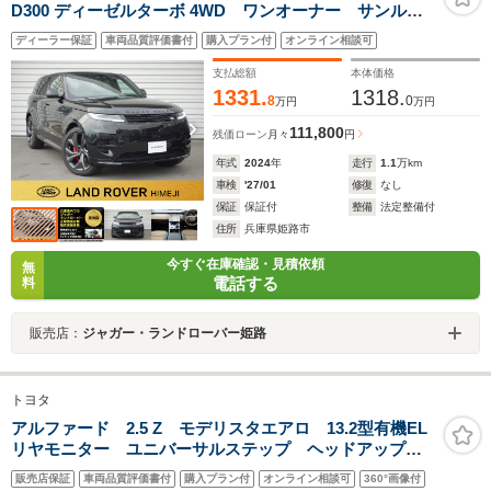
D300 ディーゼルターボ 4WD ワンオーナー サンルー
フ サイドステップ
ディーラー保証
車両品質評価書付
購入プラン付
オンライン相談可
支払総額
本体価格
1331.
1318.
8
0
万円
万円
111,800
残価ローン
月々
円
年式
2024
年
走行
1.1
万km
車検
'27/01
修復
なし
保証
保証付
整備
法定整備付
住所
兵庫県姫路市
今すぐ在庫確認・見積依頼
無
電話する
料
販売店：
ジャガー・ランドローバー姫路
トヨタ
アルファード 2.5 Z モデリスタエアロ 13.2型有機EL
リヤモニター ユニバーサルステップ ヘッドアップデ
ィスプレイ サンルーフ デジタルミラー シグネチャ
販売店保証
車両品質評価書付
購入プラン付
オンライン相談可
360°画像付
ーイルミブレード ワンオーナー