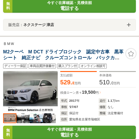
今すぐ在庫確認・見積依頼
無
電話する
料
販売店：
ネクステージ 津店
ＢＭＷ
M2クーペ M DCT ドライブロジック 認定中古車 黒革
シート 純正ナビ クルーズコントロール バックカメ
ラ メモリー機能付きパワーシート シートヒーター
ディーラー保証
車両品質評価書付
購入プラン付
オンライン相談可
LED ETC コンフォートアクセス
支払総額
本体価格
529.
510.
8
0
万円
万円
19,500
残価ローン
月々
円
年式
2017
年
走行
1.1
万km
車検
'27/07
修復
なし
保証
保証付
整備
法定整備付
住所
愛知県名古屋市瑞穂区
今すぐ在庫確認・見積依頼
無
電話する
料