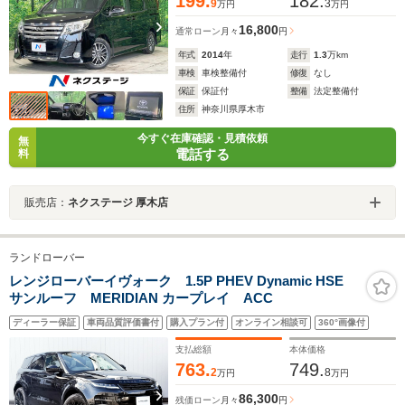
199.
182.
9
3
万円
万円
16,800
通常ローン
月々
円
年式
2014
年
走行
1.3
万km
車検
車検整備付
修復
なし
保証
保証付
整備
法定整備付
住所
神奈川県厚木市
今すぐ在庫確認・見積依頼
無
電話する
料
販売店：
ネクステージ 厚木店
ランドローバー
レンジローバーイヴォーク 1.5P PHEV Dynamic HSE
サンルーフ MERIDIAN カープレイ ACC
ディーラー保証
車両品質評価書付
購入プラン付
オンライン相談可
360°画像付
支払総額
本体価格
763.
749.
2
8
万円
万円
86,300
残価ローン
月々
円