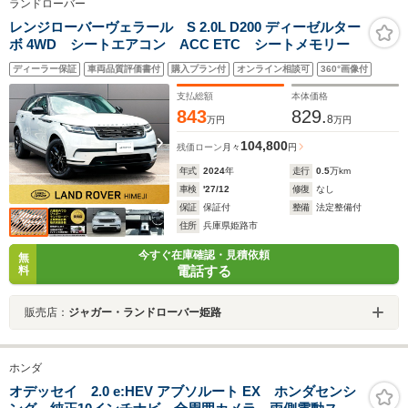
ランドローバー
レンジローバーヴェラール S 2.0L D200 ディーゼルター
ボ 4WD シートエアコン ACC ETC シートメモリー
ディーラー保証
車両品質評価書付
購入プラン付
オンライン相談可
360°画像付
支払総額
本体価格
843
829.
8
万円
万円
104,800
残価ローン
月々
円
年式
2024
年
走行
0.5
万km
車検
'27/12
修復
なし
保証
保証付
整備
法定整備付
住所
兵庫県姫路市
今すぐ在庫確認・見積依頼
無
電話する
料
販売店：
ジャガー・ランドローバー姫路
ホンダ
オデッセイ 2.0 e:HEV アブソルート EX ホンダセンシ