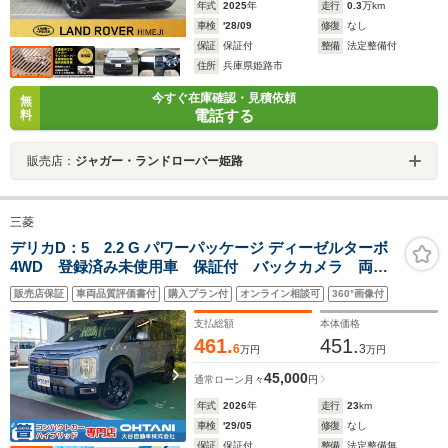
年式
2025
年
走行
0.3
万km
車検
'28/09
修復
なし
保証
保証付
整備
法定整備付
住所
兵庫県姫路市
今すぐ在庫確認・見積依頼
無
電話する
料
販売店：
ジャガー・ランドローバー姫路
三菱
デリカD：5 2.2 G パワーパッケージ ディーゼルターボ
4WD 登録済み未使用車 保証付 バックカメラ 両側
電動スライドドア 電動パーキング リアエアコン シ
販売店保証
車両品質評価書付
購入プラン付
オンライン相談可
360°画像付
ートヒーター コーナーセンサー LEDヘッドライト フォ
グランプ アダプティブクルーズコントロール
支払総額
本体価格
461.
451.
6
3
万円
万円
45,000
通常ローン
月々
円
年式
2026
年
走行
23
km
車検
'29/05
修復
なし
保証
保証付
整備
法定整備無