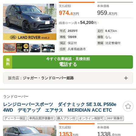
ハンドルヒーター パドルシフト エアサス 電動サイ
ドステップ フル液晶メーター 21インチアルミ
支払総額
本体価格
974.
959.
6
8
万円
万円
54,200
残価ローン
月々
円
年式
2025
年
走行
0.6
万km
車検
'28/09
修復
なし
保証
保証付
整備
法定整備付
住所
兵庫県姫路市
今すぐ在庫確認・見積依頼
無
電話する
料
販売店：
ジャガー・ランドローバー姫路
ランドローバー
レンジローバースポーツ ダイナミック SE 3.0L P550e
4WD デモアップ エアサス MERIDIAN ACC ETC
ディーラー保証
車両品質評価書付
購入プラン付
オンライン相談可
360°画像付
支払総額
本体価格
1353
1338.
0
万円
万円