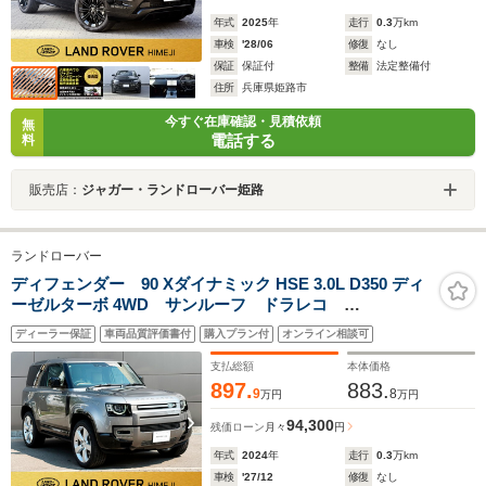
年式
2025
年
走行
0.3
万km
車検
'28/06
修復
なし
保証
保証付
整備
法定整備付
住所
兵庫県姫路市
今すぐ在庫確認・見積依頼
無
電話する
料
販売店：
ジャガー・ランドローバー姫路
ランドローバー
ディフェンダー 90 Xダイナミック HSE 3.0L D350 ディ
ーゼルターボ 4WD サンルーフ ドラレコ
MIRIDIAN ETC ACC
ディーラー保証
車両品質評価書付
購入プラン付
オンライン相談可
支払総額
本体価格
897.
883.
9
8
万円
万円
94,300
残価ローン
月々
円
年式
2024
年
走行
0.3
万km
車検
'27/12
修復
なし