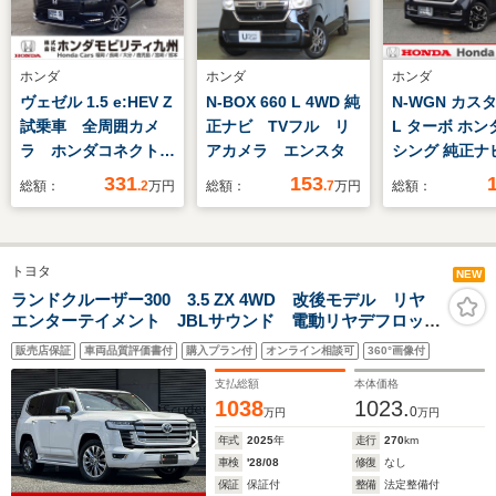
ホンダ
ホンダ
ホンダ
ヴェゼル 1.5 e:HEV Z
N-BOX 660 L 4WD 純
N-WGN カスタ
試乗車 全周囲カメ
正ナビ TVフル リ
L ターボ ホン
ラ ホンダコネクトデ
アカメラ エンスタ
シング 純正ナ
ィスプレイ
ックカメラ・E
331
153
総額：
.2
万円
総額：
.7
万円
総額：
ETC2.0 シートヒー
ラレコ付
ター 電動リアゲー
ト ステアリングヒー
トヨタ
ター
NEW
ランドクルーザー300 3.5 ZX 4WD 改後モデル リヤ
エンターテイメント JBLサウンド 電動リヤデフロッ
ク・寒冷地仕様 空気圧警報 ルーフレール 純正フロ
販売店保証
車両品質評価書付
購入プラン付
オンライン相談可
360°画像付
アマット
支払総額
本体価格
1038
1023.
0
万円
万円
年式
2025
年
走行
270
km
車検
'28/08
修復
なし
保証
保証付
整備
法定整備付