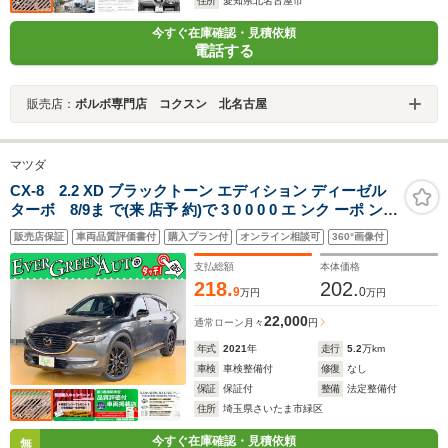
住所
愛知県北名古屋市
今すぐ在庫確認・見積依頼
電話する
販売店：
ボルボ専門店 コクスン 北名古屋
マツダ
CX-8 2.2 XD ブラックトーン エディション ディーゼル
ターボ 8/9ま で(来 店予 約)で 3 0 0 0 0 エ ンク ーポ ンプ
レゼ ント ワンオーナー 禁煙車 純正SDナビ 衝突軽減ブレ
販売店保証
車両品質評価書付
購入プラン付
オンライン相談可
360°画像付
ーキ 全周囲モニター 車線逸脱警報 電動リアゲート 半革
シート ブラインドスポットモニター
支払総額
本体価格
218.
202.
9
0
万円
万円
22,000
通常ローン
月々
円
年式
2021
年
走行
5.2
万km
車検
車検整備付
修復
なし
保証
保証付
整備
法定整備付
住所
埼玉県さいたま市緑区
今すぐ在庫確認・見積依頼
無