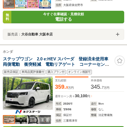
住所
大阪府泉佐野市
今すぐ在庫確認・見積依頼
無
電話する
料
販売店：
大谷自動車 大阪本店
ホンダ
ステップワゴン 2.0 e:HEV スパーダ 登録済未使用車
両側電動 衝突軽減 電動リアゲート コーナーセンサ
ー スマートキー LEDヘッド 純正16インチアルミ
販売店保証
車両品質評価書付
購入プラン付
オンライン相談可
車線逸脱警報 オートライト デュアルエアコン リア
エアコン
支払総額
本体価格
359.
345.
9
7
万円
万円
30,100
通常ローン
月々
円
年式
2026
年
走行
9
km
車検
'29/06
修復
なし
保証
保証付
整備
法定整備無
住所
三重県津市