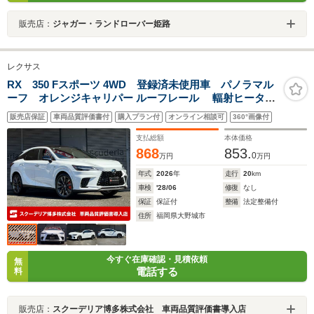
販売店：
ジャガー・ランドローバー姫路
レクサス
RX 350 Fスポーツ 4WD 登録済未使用車 パノラマル
ーフ オレンジキャリパー ルーフレール 輻射ヒーター
リヤ電動リクライニングシート ワイヤレス充電 デジ
販売店保証
車両品質評価書付
購入プラン付
オンライン相談可
360°画像付
タルミラー 黒革シート
支払総額
本体価格
868
853.
0
万円
万円
年式
2026
年
走行
20
km
車検
'28/06
修復
なし
保証
保証付
整備
法定整備付
住所
福岡県大野城市
今すぐ在庫確認・見積依頼
無
電話する
料
販売店：
スクーデリア博多株式会社 車両品質評価書導入店