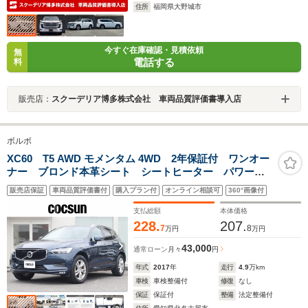
住所
福岡県大野城市
今すぐ在庫確認・見積依頼
無
電話する
料
販売店：
スクーデリア博多株式会社 車両品質評価書導入店
ボルボ
XC60 T5 AWD モメンタム 4WD 2年保証付 ワンオー
ナー ブロンド本革シート シートヒーター パワーシ
ート ナビゲーション 360°ビューカメラ パワーテー
販売店保証
車両品質評価書付
購入プラン付
オンライン相談可
360°画像付
ルゲート ドライブレコーダー パイロットアシスト
リアエアコン 禁煙車
支払総額
本体価格
228.
207.
7
8
万円
万円
43,000
通常ローン
月々
円
年式
2017
年
走行
4.9
万km
車検
車検整備付
修復
なし
保証
保証付
整備
法定整備付