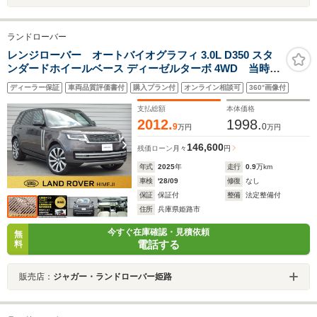
ランドローバー
レンジローバー オートバイオグラフィ 3.0L D350 スタ
ンダードホイールベース ディーゼルターボ 4WD 当時車
両本体2332万オプション61.9万 デモカー サンルー
ディーラー保証
車両品質評価書付
購入プラン付
オンライン相談可
360°画像付
フ ペルリーノレザーシート ワイヤレスカープレイ
フル液晶メーター 360度カメラ フロント・リアシート
支払総額
本体価格
クラー ヒーター 電動サイドステップ
2012.
1998.
9
0
万円
万円
146,600
残価ローン
月々
円
年式
2025
年
走行
0.9
万km
車検
'28/09
修復
なし
保証
保証付
整備
法定整備付
住所
兵庫県姫路市
今すぐ在庫確認・見積依頼
無
電話する
料
販売店：
ジャガー・ランドローバー姫路