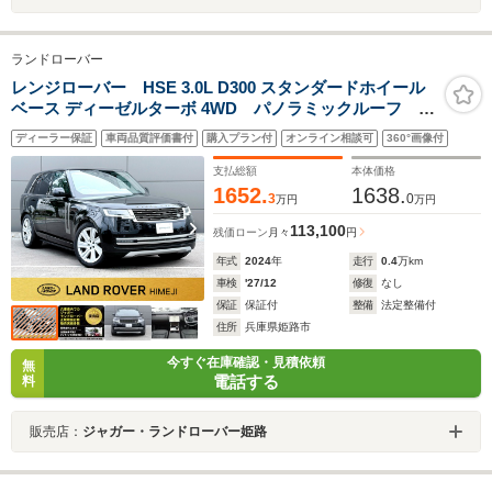
ランドローバー
レンジローバー HSE 3.0L D300 スタンダードホイール
ベース ディーゼルターボ 4WD パノラミックルーフ デ
ジタルインナミラー シートエアコン エアサスペンシ
ディーラー保証
車両品質評価書付
購入プラン付
オンライン相談可
360°画像付
ョン メリディアン3Dサラウンドシステム 電動サイド
ステップ ハンズフリーテールゲート インテリアライ
支払総額
本体価格
ティング
1652.
1638.
3
0
万円
万円
113,100
残価ローン
月々
円
年式
2024
年
走行
0.4
万km
車検
'27/12
修復
なし
保証
保証付
整備
法定整備付
住所
兵庫県姫路市
今すぐ在庫確認・見積依頼
無
電話する
料
販売店：
ジャガー・ランドローバー姫路