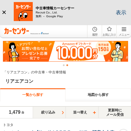
中古車情報カーセンサー
表示
Recruit Co., Ltd.
無料 － Google Play
履歴
お気に入り
メニュー
「リアエアコン」の中古車・中古車情報
リアエアコン
一覧から探す
地図から探す
更新時に
1,479
絞り込み
並べ替え
台
メール受信
トヨタ