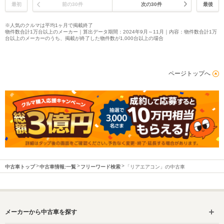
最初
前の30件
次の30件
最後
※人気のクルマは平均1ヶ月で掲載終了
物件数合計1万台以上のメーカー｜算出データ期間：2024年9月～11月｜内容：物件数合計1万
台以上のメーカーのうち、掲載が終了した物件数が1,000台以上の場合
ページトップへ
中古車トップ
中古車情報:一覧
フリーワード検索
「リアエアコン」の中古車
メーカーから中古車を探す