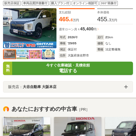
電動スライドドア 電動パーキング リアエアコン シ
販売店保証
車両品質評価書付
購入プラン付
オンライン相談可
360°画像付
ートヒーター コーナーセンサー LEDヘッドライト フォ
グランプ アダプティブクルーズコントロール
支払総額
本体価格
465.
455.
6
3
万円
万円
45,400
通常ローン
月々
円
年式
2026
年
走行
21
km
車検
'29/05
修復
なし
保証
保証付
整備
法定整備無
住所
大阪府泉佐野市
今すぐ在庫確認・見積依頼
無
電話する
料
販売店：
大谷自動車 大阪本店
あなたにおすすめの中古車
［PR］