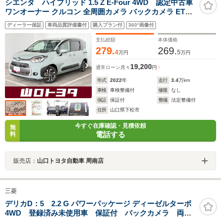
シエンタ ハイブリッド 1.5 Z E-Four 4WD 認定中古車
ワンオーナー クルコン 全周囲カメラ バックカメラ ETC
フルセグTV SDナビ 両側電動スライドドア LEDヘッドラ
ディーラー保証
車両品質評価書付
購入プラン付
360°画像付
イト 純正アルミ
支払総額
本体価格
279.
269.
4
5
万円
万円
19,200
通常ローン
月々
円
年式
2022
年
走行
3.4
万km
車検
車検整備付
修復
なし
保証
保証付
整備
法定整備付
住所
山口県下松市
今すぐ在庫確認・見積依頼
無
電話する
料
販売店：
山口トヨタ自動車 周南店
三菱
デリカD：5 2.2 G パワーパッケージ ディーゼルターボ
4WD 登録済み未使用車 保証付 バックカメラ 両側