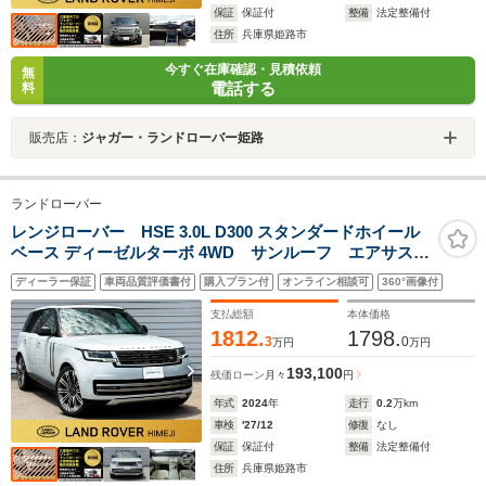
保証
保証付
整備
法定整備付
住所
兵庫県姫路市
今すぐ在庫確認・見積依頼
無
電話する
料
販売店：
ジャガー・ランドローバー姫路
ランドローバー
レンジローバー HSE 3.0L D300 スタンダードホイール
ベース ディーゼルターボ 4WD サンルーフ エアサス
MERIDIAN3D
ディーラー保証
車両品質評価書付
購入プラン付
オンライン相談可
360°画像付
支払総額
本体価格
1812.
1798.
3
0
万円
万円
193,100
残価ローン
月々
円
年式
2024
年
走行
0.2
万km
車検
'27/12
修復
なし
保証
保証付
整備
法定整備付
住所
兵庫県姫路市