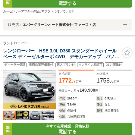
電話する
料
カーセンサーアフター保証がBプランに付いています
販売店：
エバーグリーンオート株式会社 ファースト店
ランドローバー
レンジローバー HSE 3.0L D350 スタンダードホイール
ベース ディーゼルターボ 4WD デモカーアップ パノラ
ミックルーフ ヘッドアップディスプレイ 電動サイド
ディーラー保証
車両品質評価書付
購入プラン付
オンライン相談可
360°画像付
ステップ フロント・リアシートヒーター/クーラー ハ
ンドルヒーター クリアサイトビューミラー カープレ
支払総額
本体価格
イ接続 認定中古車
1772.
1758.
7
0
万円
万円
149,900
残価ローン
月々
円
年式
2025
年
走行
0.5
万km
車検
'28/06
修復
なし
保証
保証付
整備
法定整備付
住所
兵庫県姫路市
今すぐ在庫確認・見積依頼
無
電話する
料