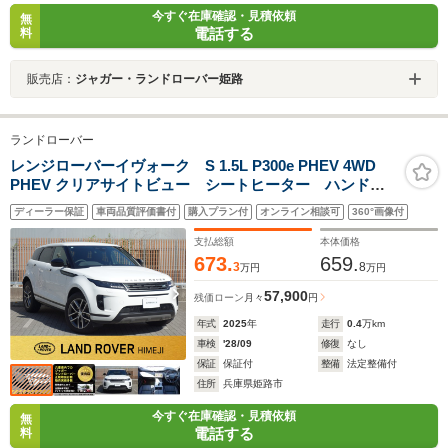
今すぐ在庫確認・見積依頼
無
電話する
料
販売店：
ジャガー・ランドローバー姫路
ランドローバー
レンジローバーイヴォーク S 1.5L P300e PHEV 4WD
PHEV クリアサイトビュー シートヒーター ハンドル
ヒーター フル液晶メーター デモアップ車両 ワイヤ
ディーラー保証
車両品質評価書付
購入プラン付
オンライン相談可
360°画像付
レスカープレイ接続 360度カメラ オートハイビームア
シスト 大型モニター 認定中古車保証2年付き
支払総額
本体価格
673.
659.
3
8
万円
万円
57,900
残価ローン
月々
円
年式
2025
年
走行
0.4
万km
車検
'28/09
修復
なし
保証
保証付
整備
法定整備付
住所
兵庫県姫路市
今すぐ在庫確認・見積依頼
無
電話する
料