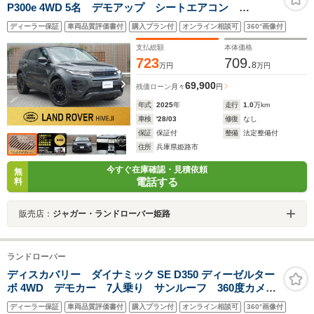
P300e 4WD 5名 デモアップ シートエアコン
MERIDIAN
ディーラー保証
車両品質評価書付
購入プラン付
オンライン相談可
360°画像付
支払総額
本体価格
723
709.
8
万円
万円
69,900
残価ローン
月々
円
年式
2025
年
走行
1.0
万km
車検
'28/03
修復
なし
保証
保証付
整備
法定整備付
住所
兵庫県姫路市
今すぐ在庫確認・見積依頼
無
電話する
料
販売店：
ジャガー・ランドローバー姫路
ランドローバー
ディスカバリー ダイナミック SE D350 ディーゼルター
ボ 4WD デモカー 7人乗り サンルーフ 360度カメ
ラ ワイヤレスカープレイ フロントシートヒーター
ディーラー保証
車両品質評価書付
購入プラン付
オンライン相談可
360°画像付