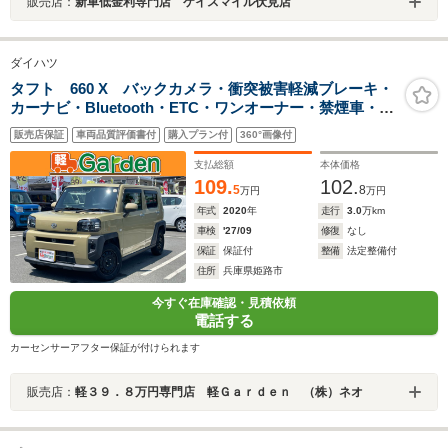
販売店：
新車低金利専門店 ケイスマイル伏見店
ダイハツ
タフト 660 X バックカメラ・衝突被害軽減ブレーキ・
カーナビ・Bluetooth・ETC・ワンオーナー・禁煙車・フ
ルセグTV・CD/DVD再生・スマートキー&プッシュスター
販売店保証
車両品質評価書付
購入プラン付
360°画像付
ト・ベンチシート・ルームクリーニング
支払総額
本体価格
109.
102.
5
8
万円
万円
年式
2020
年
走行
3.0
万km
車検
'27/09
修復
なし
保証
保証付
整備
法定整備付
住所
兵庫県姫路市
今すぐ在庫確認・見積依頼
電話する
カーセンサーアフター保証が付けられます
販売店：
軽３９．８万円専門店 軽Ｇａｒｄｅｎ （株）ネオ