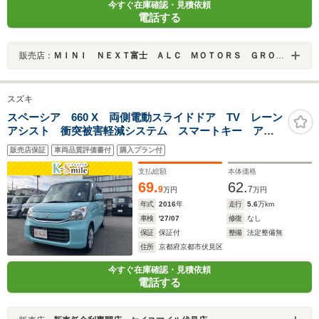
今すぐ在庫確認・見積依頼
電話する
販売店：
ＭＩＮＩ ＮＥＸＴ富士 ＡＬＣ ＭＯＴＯＲＳ ＧＲＯＵＰ
スズキ
スペーシア 660 X 両側電動スライドドア TV レーン
アシスト 衝突被害軽減システム スマートキー アイ
ドリングストップ 電動格納ミラー シートヒーター
販売店保証
車両品質評価書付
購入プラン付
ベンチシート CVT 盗難防止システム ABS ESC
CD
支払総額
本体価格
69.
62.
9
7
万円
万円
年式
2016
年
走行
5.6
万km
車検
'27/07
修復
なし
保証
保証付
整備
法定整備無
住所
京都府京都市伏見区
今すぐ在庫確認・見積依頼
電話する