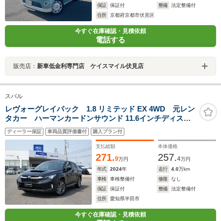
保証
保証付
整備
法定整備付
住所
京都府京都市伏見区
今すぐ在庫確認・見積依頼
電話する
販売店：
新車低金利専門店 ケイスマイル伏見店
スバル
レヴォーグレイバック 1.8 リミテッド EX 4WD 元レン
タカー ハーマンカードンサウンド 11.6インチディスプ
レイ フルセグ Bluetoothオーディオ フロントカメ
ディーラー保証
車両品質評価書付
購入プラン付
ラ サイドカメラ バックカメラ 全周囲カメラ 電動
リヤゲート シートヒーター
支払総額
本体価格
271.
257.
9
4
万円
万円
年式
2024
年
走行
4.0
万km
車検
車検整備付
修復
なし
保証
保証付
整備
法定整備付
住所
愛知県半田市
今すぐ在庫確認・見積依頼