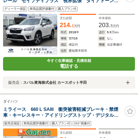
レール セイフティプラス 視界拡張 ダイアトーンナ
ビ フルセグ Bluetoothオーディオ USB フロントカ
ディーラー保証
車両品質評価書付
購入プラン付
メラ サイドカメラ バックカメラ スマートリヤビュ
ーミラー ETC2.0
支払総額
本体価格
214.
203.
1
5
万円
万円
年式
2018
年
走行
5.0
万km
車検
'27/10
修復
なし
保証
保証付
整備
法定整備付
住所
愛知県半田市
今すぐ在庫確認・見積依頼
電話する
販売店：
スバル東海株式会社 カースポット半田
ダイハツ
ミライース 660 L SAIII 衝突被害軽減ブレーキ・禁煙
車・キーレスキー・アイドリングストップ・デジタルメ
ーター
販売店保証
車両品質評価書付
購入プラン付
360°画像付
支払総額
本体価格