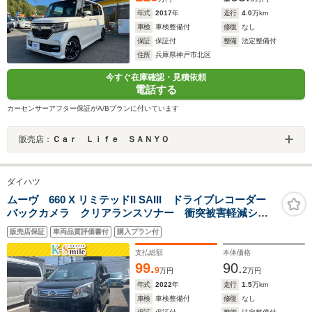
年式
2017
年
走行
4.0
万km
車検
車検整備付
修復
なし
保証
保証付
整備
法定整備付
住所
兵庫県神戸市北区
今すぐ在庫確認・見積依頼
電話する
カーセンサーアフター保証がA/Bプランに付いています
販売店：
Ｃａｒ Ｌｉｆｅ ＳＡＮＹＯ
ダイハツ
ムーヴ 660 X リミテッドII SAIII ドライブレコーダー
バックカメラ クリアランスソナー 衝突被害軽減シス
テム オートマチックハイビーム オートライト LED
販売店保証
車両品質評価書付
購入プラン付
ヘッドランプ スマートキー アイドリングストップ
電動格納ミラー
支払総額
本体価格
99.
90.
9
2
万円
万円
年式
2022
年
走行
1.5
万km
車検
車検整備付
修復
なし