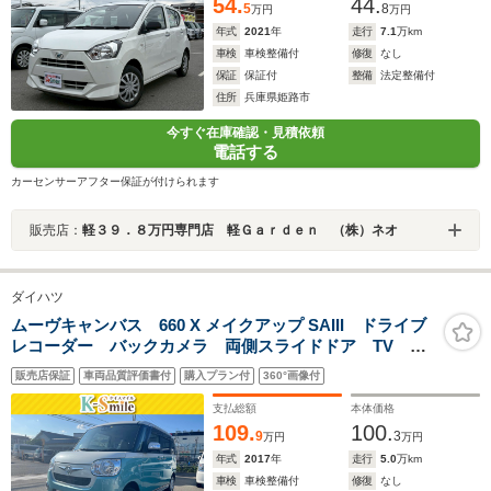
54.
44.
5
8
万円
万円
年式
2021
年
走行
7.1
万km
車検
車検整備付
修復
なし
保証
保証付
整備
法定整備付
住所
兵庫県姫路市
今すぐ在庫確認・見積依頼
電話する
カーセンサーアフター保証が付けられます
販売店：
軽３９．８万円専門店 軽Ｇａｒｄｅｎ （株）ネオ
ダイハツ
ムーヴキャンバス 660 X メイクアップ SAIII ドライブ
レコーダー バックカメラ 両側スライドドア TV ク
リアランスソナー 衝突被害軽減システム オートマチ
販売店保証
車両品質評価書付
購入プラン付
360°画像付
ックハイビーム スマートキー アイドリングストッ
プ 電動格納ミラー CVT ベンチシート
支払総額
本体価格
109.
100.
9
3
万円
万円
年式
2017
年
走行
5.0
万km
車検
車検整備付
修復
なし