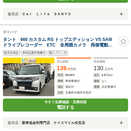
販売店：
Ｃａｒ Ｌｉｆｅ ＳＡＮＹＯ
ダイハツ
タント 660 カスタム RS トップエディション VS SAIII
ドライブレコーダー ETC 全周囲カメラ 両側電動ス
ライドドア TV 衝突被害軽減システム オートマチッ
販売店保証
車両品質評価書付
購入プラン付
クハイビーム オートライト LEDヘッドランプ アイ
ドリングストップ スマートキー
支払総額
本体価格
139.
130.
9
1
万円
万円
年式
2019
年
走行
4.0
万km
車検
車検整備付
修復
なし
保証
保証付
整備
法定整備付
住所
京都府京都市伏見区
今すぐ在庫確認・見積依頼
電話する
販売店：
新車低金利専門店 ケイスマイル伏見店