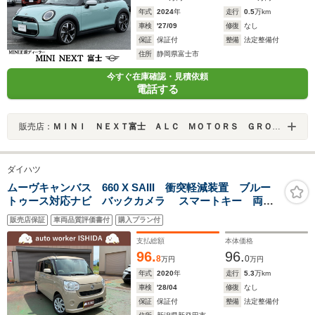
年式
2024
年
走行
0.5
万km
車検
'27/09
修復
なし
保証
保証付
整備
法定整備付
住所
静岡県富士市
今すぐ在庫確認・見積依頼
電話する
販売店：
ＭＩＮＩ ＮＥＸＴ富士 ＡＬＣ ＭＯＴＯＲＳ ＧＲＯＵＰ
ダイハツ
ムーヴキャンバス 660 X SAIII 衝突軽減装置 ブルー
トゥース対応ナビ バックカメラ スマートキー 両側
電動スライドドア 関東仕入
販売店保証
車両品質評価書付
購入プラン付
支払総額
本体価格
96.
96.
8
0
万円
万円
年式
2020
年
走行
5.3
万km
車検
'28/04
修復
なし
保証
保証付
整備
法定整備付