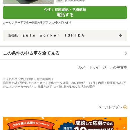
住所
新潟県新発田市
今すぐ在庫確認・見積依頼
電話する
カーセンサーアフター保証がBプランに付いています
販売店：
ａｕｔｏ ｗｏｒｋｅｒ ＩＳＨＩＤＡ
この条件の中古車を全て見る
「ルノートゥイージー」の中古車
※人気のクルマは平均1ヶ月で掲載終了
物件数合計1万台以上のメーカー｜算出データ期間：2024年9月～11月｜内容：物件数合計1万
台以上のメーカーのうち、掲載が終了した物件数が1,000台以上の場合
ページトップへ