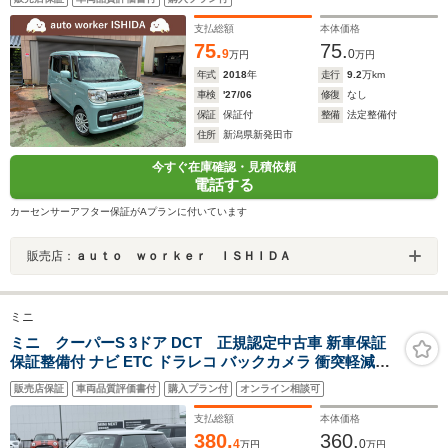
支払総額
本体価格
75.
75.
9
0
万円
万円
年式
2018
年
走行
9.2
万km
車検
'27/06
修復
なし
保証
保証付
整備
法定整備付
住所
新潟県新発田市
今すぐ在庫確認・見積依頼
電話する
カーセンサーアフター保証がAプランに付いています
販売店：
ａｕｔｏ ｗｏｒｋｅｒ ＩＳＨＩＤＡ
ミニ
ミニ クーパーS 3ドア DCT 正規認定中古車 新車保証
保証整備付 ナビ ETC ドラレコ バックカメラ 衝突軽減ブ
レーキ アイドリングストップ 障害物ソナー 車線キープ A
販売店保証
車両品質評価書付
購入プラン付
オンライン相談可
クルコン
支払総額
本体価格
380.
360.
4
0
万円
万円