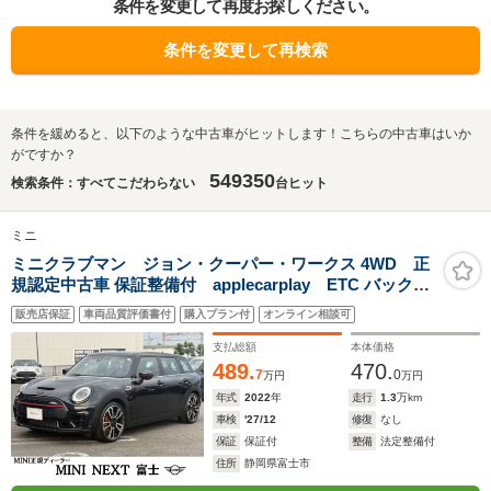
条件を変更して再度お探しください。
条件を変更して再検索
条件を緩めると、以下のような中古車がヒットします！こちらの中古車はいか
がですか？
549350
検索条件：すべてこだわらない
台ヒット
ミニ
ミニクラブマン ジョン・クーパー・ワークス 4WD 正
規認定中古車 保証整備付 applecarplay ETC バックカ
メラ 衝突軽減ブレーキ アイドリングストップ 障害物ソナ
販売店保証
車両品質評価書付
購入プラン付
オンライン相談可
ー アクティブクルコン LEDライト 純正ホイール
支払総額
本体価格
489.
470.
7
0
万円
万円
年式
2022
年
走行
1.3
万km
車検
'27/12
修復
なし
保証
保証付
整備
法定整備付
住所
静岡県富士市