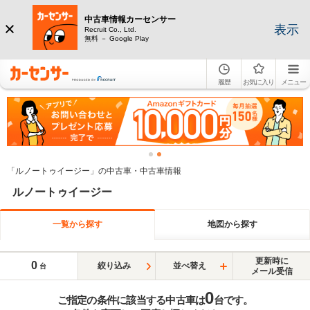
中古車情報カーセンサー
表示
Recruit Co., Ltd.
無料 － Google Play
履歴
お気に入り
メニュー
「ルノートゥイージー」の中古車・中古車情報
ルノートゥイージー
一覧から探す
地図から探す
更新時に
0
絞り込み
並べ替え
台
メール受信
0
ご指定の条件に該当する中古車は
台です。