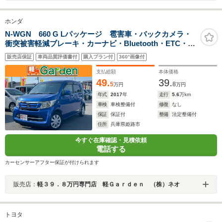
ホンダ
N-WGN 660 G Lパッケージ 雹害車・バックカメラ・
衝突被害軽減ブレーキ・カーナビ・Bluetooth・ETC・
CD/DVD再生・スマートキー&プッシュスタート・ベンチ
販売店保証
車両品質評価書付
購入プラン付
360°画像付
シート・ルームクリーニング
支払総額
本体価格
49.
39.
5
8
万円
万円
年式
2017
年
走行
5.6
万km
車検
車検整備付
修復
なし
保証
保証付
整備
法定整備付
住所
兵庫県姫路市
今すぐ在庫確認・見積依頼
電話する
カーセンサーアフター保証が付けられます
販売店：
軽３９．８万円専門店 軽Ｇａｒｄｅｎ （株）ネオ
トヨタ