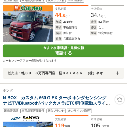
販売店保証
車両品質評価書付
購入プラン付
360°画像付
ンチシート・ルームクリーニング!
支払総額
本体価格
44.
34.
5
8
万円
万円
年式
2015
年
走行
8.6
万km
車検
車検整備付
修復
なし
保証
保証付
整備
法定整備付
住所
兵庫県姫路市
今すぐ在庫確認・見積依頼
電話する
カーセンサーアフター保証が付けられます
販売店：
軽３９．８万円専門店 軽Ｇａｒｄｅｎ （株）ネオ
ホンダ
N-BOX カスタム 660 G EX ターボ ホンダセンシング
ナビ/TV/Bluetooth/バックカメラ/ETC/両側電動スライド
ドア/ターボ/ホンダセンシング
販売店保証
車両品質評価書付
購入プラン付
オンライン相談可
支払総額
本体価格
119
105.
0
万円
万円