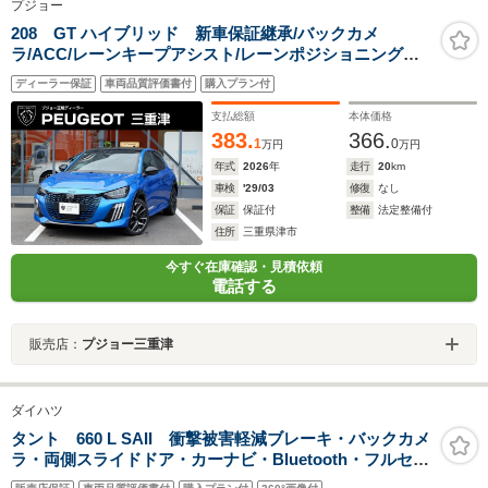
プジョー
208 GT ハイブリッド 新車保証継承/バックカメ
ラ/ACC/レーンキープアシスト/レーンポジショニングア
シスト/ブラインドスポットモニター/LEDヘッドライト/フ
ディーラー保証
車両品質評価書付
購入プラン付
ロント・バックソナー/アップルカープレイ/アンドロイド
オート
支払総額
本体価格
383.
366.
1
0
万円
万円
年式
2026
年
走行
20
km
車検
'29/03
修復
なし
保証
保証付
整備
法定整備付
住所
三重県津市
今すぐ在庫確認・見積依頼
電話する
販売店：
プジョー三重津
ダイハツ
タント 660 L SAII 衝撃被害軽減ブレーキ・バックカメ
ラ・両側スライドドア・カーナビ・Bluetooth・フルセグ
TV・CD/DVD再生・禁煙車・アイドリングストップ・ベ