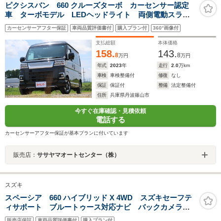
ピクシスバン 660 クルーズターボ カーセンサー認定
車 ターボモデル LEDヘッドライト 両側電動スライ
ドドア 純正ナビ Bluetooth Bカメラ ETC2.0
カーセンサーアフター保証
車両品質評価書付
購入プラン付
360°画像付
支払総額
本体価格
158.
143.
8
8
万円
万円
年式
2023
年
走行
2.0
万km
車検
車検整備付
修復
なし
保証
保証付
整備
法定整備付
住所
兵庫県丹波篠山市
今すぐ在庫確認・見積依頼
電話する
カーセンサーアフター保証が基本プランに付いています
販売店：
ササヤマオートセンター（株）
スズキ
スペーシア 660 ハイブリッド X 4WD スズキセーフテ
ィサポート ブルートゥース対応ナビ バックカメラ
スマートキー 両側電動スライドドア シートヒーター
販売店保証
車両品質評価書付
購入プラン付