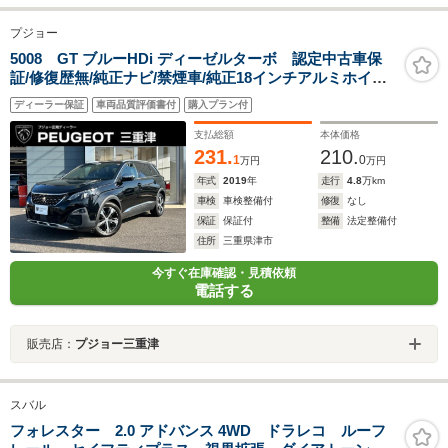
プジョー
5008 GT ブルーHDi ディーゼルターボ 認定中古車保
証/修復歴無/純正ナビ/禁煙車/純正18インチアルミホイー
ル/ETC/コントロール/LEDヘッドライト/バックモニター/
ディーラー保証
車両品質評価書付
購入プラン付
ブラインドスポットモニター/ルーフレール
支払総額
本体価格
231.
210.
1
0
万円
万円
年式
2019
年
走行
4.8
万km
車検
車検整備付
修復
なし
保証
保証付
整備
法定整備付
住所
三重県津市
今すぐ在庫確認・見積依頼
電話する
販売店：
プジョー三重津
スバル
フォレスター 2.0 アドバンス 4WD ドラレコ ルーフ