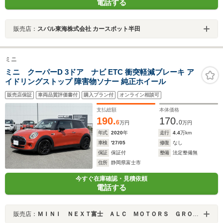
電話する
販売店：
スバル東海株式会社 カースポット半田
ミニ
ミニ クーパーD 3ドア ナビ ETC 衝突軽減ブレーキ ア
イドリングストップ 障害物ソナー 純正ホイール
販売店保証
車両品質評価書付
購入プラン付
オンライン相談可
支払総額
本体価格
190.
170.
6
0
万円
万円
年式
2020
年
走行
4.4
万km
車検
'27/05
修復
なし
保証
保証付
整備
法定整備無
住所
静岡県富士市
今すぐ在庫確認・見積依頼
電話する
販売店：
ＭＩＮＩ ＮＥＸＴ富士 ＡＬＣ ＭＯＴＯＲＳ ＧＲＯＵＰ