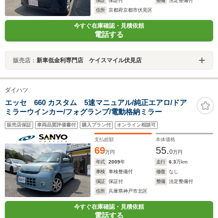
保証
保証付
整備
法定整備付
住所
京都府京都市伏見区
今すぐ在庫確認・見積依頼
電話する
販売店：
新車低金利専門店 ケイスマイル伏見店
ダイハツ
エッセ 660 カスタム 5速マニュアル/純正エアロ/ドア
ミラーウインカー/フォグランプ/電動格納ミラー
販売店保証
車両品質評価書付
購入プラン付
オンライン相談可
支払総額
本体価格
69
55.
0
万円
万円
年式
2009
年
走行
6.3
万km
車検
車検整備付
修復
なし
保証
保証付
整備
法定整備付
住所
兵庫県神戸市北区
今すぐ在庫確認・見積依頼
電話する