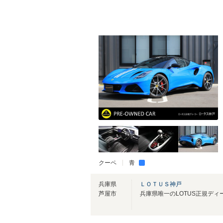
クーペ
青
兵庫県
ＬＯＴＵＳ神戸
芦屋市