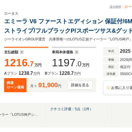
ロー
該当箇所：
ロータス
エミーラ V6 ファーストエディション 保証付/6
ストライプ/フルブラックP/スポーツサス&グッ
ザー&グレーステッチ/レッドキャリパー/20イ
ール/KEFプレミアムサウンド
2025
年式
支払総額
車両本体価格
1216
1197
2028(
車検
.7
.0
万円
万円
保証付
保証
1238.7
1228.7
A
プラン
B
プラン
万円
万円
3500C
排気量
残価
91,900
詳細を見る
月々
円
ローン価格
お気に入り
クチコミ評価：
5
点（
1
件）
兵庫県唯一のLOTUS正規ディーラー『LOTUS神戸ショールーム』 ジーライオンGROUP運営