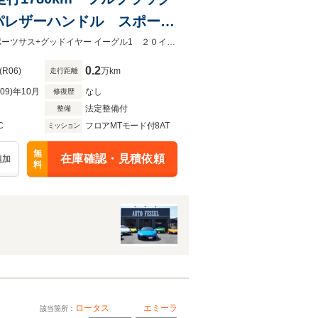
パレザーハンドル スポーツ
ドカット イエローキャリパ
1オーナー フルブラックパック ナッパレザーハンドル アルカンターラシートスポーツサス+グッドイヤー イーグル1 ２０インチ鍛造Wダイヤモンドカット イエローキャリパー 新車保証
0.2
(R06)
万km
走行距離
R09)年10月
なし
修復歴
法定整備付
整備
C
フロアMTモード付8AT
ミッション
無
在庫確認・見積依頼
追加
料
ロータス
エミーラ
該当箇所：