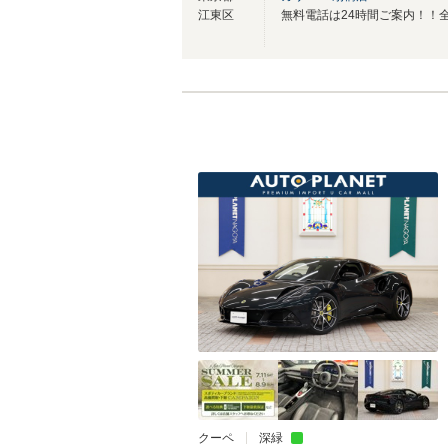
江東区
クーペ
深緑