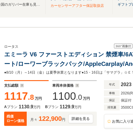
無料電話は24時間ご案内！！全国のガリバー在庫も見たい方は一括照会が可能です！
ギフトプ
カーセンサーアフター保証取扱店
360°
画像付
ロータス
エミーラ V6 ファーストエディション 禁煙車/6
ート/ローワーブラックパック/AppleCarplay/And
インチアルミ/First Editionバッジ/DPMドラ
2023
年式
支払総額
車両本体価格
1117
1100
2026(
車検
.8
.0
万円
万円
保証付
保証
1130.9
1129.9
A
プラン
B
プラン
万円
万円
3500C
排気量
残価
122,900
詳細を見る
月々
円
ローン価格
お気に入り