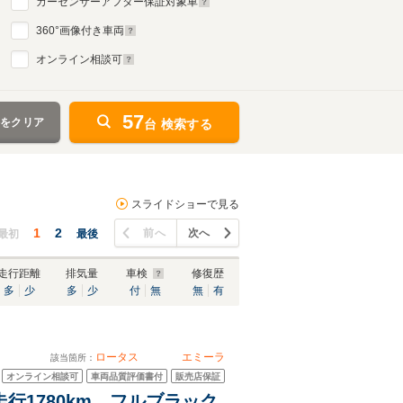
カーセンサーアフター保証対象車
360
°画像付き車両
オンライン相談可
57
件をクリア
台 検索する
スライドショーで見る
1
2
前へ
次へ
最初
最後
走行距離
排気量
車検
修復歴
多
少
多
少
付
無
無
有
ロータス
エミーラ
該当箇所：
オンライン相談可
車両品質評価書付
販売店保証
行1780km フルブラック