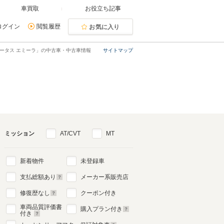
車買取
お役立ち記事
ログイン
閲覧履歴
お気に入り
ータス エミーラ」の中古車・中古車情報
サイトマップ
ミッション
AT/CVT
MT
新着物件
未登録車
支払総額あり
メーカー系販売店
修復歴なし
クーポン付き
車両品質評価書
購入プラン付き
付き