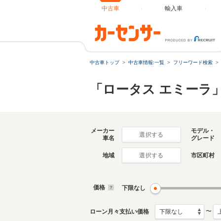
中古車
輸入車
中古車トップ
中古車情報:一覧
フリーワード検索
「ロータス エミーラ
メーカー
モデル・
選択する
車名
グレード
地域
市区町村
選択する
価格
下限なし
〜
ローン月々支払い価格