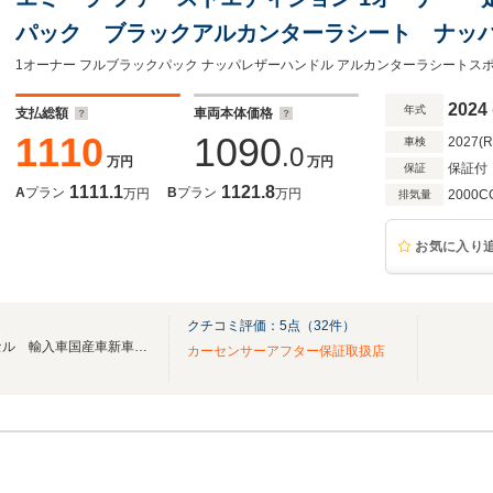
パック ブラックアルカンターラシート ナッ
サス+イーグル1 20インチ鍛造Wダイヤモン
ー AMGエンジン 8AT 新車保証
2024
年式
支払総額
車両本体価格
1110
1090
2027(
車検
.0
万円
万円
保証付
保証
1111.1
1121.8
A
プラン
B
プラン
万円
万円
2000C
排気量
お気に入り
クチコミ評価：
5
点（
32
件）
AUTO FESSEL/オートフェッセル 輸入車国産車新車中古車販売 買取 整備 車検 修理
カーセンサーアフター保証取扱店