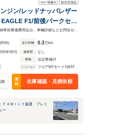
360°
画像付
販売店保証
9エンジン/レッドナッパレザー
AGLE F1/前後パークセン
ヤモンドカット20インチAW/
欧州７ブランド取扱い新車ディーラーの厳選車販売店。全国陸送納車可能。全車納車前整備費用込み。車輛詳細などお問合せくださいませ。
0.3
(R06)
万km
走行距離
R09)年08月
なし
修復歴
法定整備付
整備
C
フロアMTモード付8AT
ミッション
無
在庫確認・見積依頼
追加
料
：ＦＡＭＩＬＹ厳選 プレミ
ュー