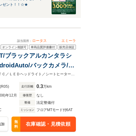
レゼント！！☆★
ロータス
エミーラ
該当箇所：
オンライン相談可
車両品質評価書付
販売店保証
AT/ブラックアルカンタラシ
roidAuto/バックカメラ/20
イブモード/KEFサウンド/
●8/10（月）～14日（金）は夏季休業となります●15・16日は「サマグラ」☆ＥＴＣ／ＬＥＤヘッドライト／シートヒーター／スマートキー／クルコン/パワーシート/黄ブレーキキャリパー
0.3
(R05)
万km
走行距離
R08)年12月
なし
修復歴
法定整備付
整備
C
フロアMTモード付6AT
ミッション
無
在庫確認・見積依頼
追加
料