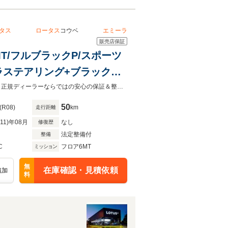
タス
ロータス
コウベ
エミーラ
販売店保証
MT/フルブラックP/スポーツ
ラステアリング+ブラック
ー/20インチダイヤモンド
ジーライオンGROUP運営 兵庫県唯一のLOTUS正規ディーラー『LOTUS神戸』正規ディーラーならではの安心の保証＆整備付/全国納車いたします。
50
(R08)
km
走行距離
R11)年08月
なし
修復歴
法定整備付
整備
C
フロア6MT
ミッション
無
在庫確認・見積依頼
追加
料