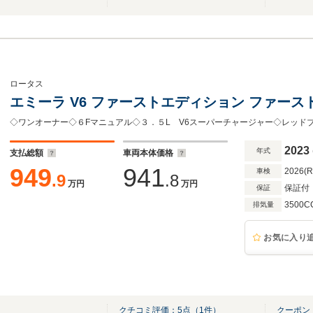
ロータス
エミーラ V6 ファーストエディション ファー
2023
年式
支払総額
車両本体価格
949
941
2026(
車検
.9
.8
万円
万円
保証付
保証
3500C
排気量
お気に入り
クチコミ評価：
5
点（
1
件）
クーポン