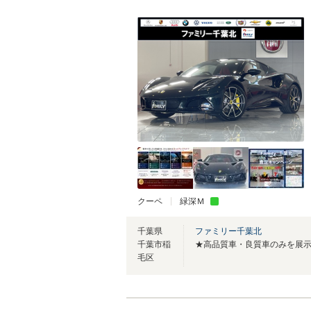
クーペ
緑深Ｍ
千葉県
ファミリー千葉北
千葉市稲
★高品質車・良質車のみを展
毛区