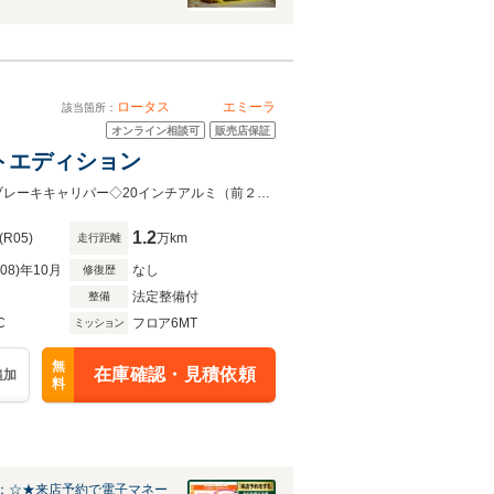
ロータス
エミーラ
該当箇所：
オンライン相談可
販売店保証
ストエディション
◇ワンオーナー◇６Fマニュアル◇３．５L V6スーパーチャージャー◇レッドブレーキキャリパー◇20インチアルミ（前２４５・３５R20後２９５／30R20)◇黒皮シート◇LEDヘッドライト◇ET
1.2
(R05)
万km
走行距離
R08)年10月
なし
修復歴
法定整備付
整備
C
フロア6MT
ミッション
無
在庫確認・見積依頼
追加
料
：☆★来店予約で電子マネー