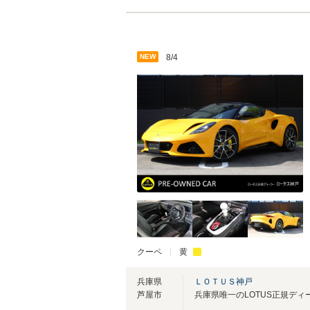
NEW
8/4
クーペ
黄
兵庫県
ＬＯＴＵＳ神戸
芦屋市