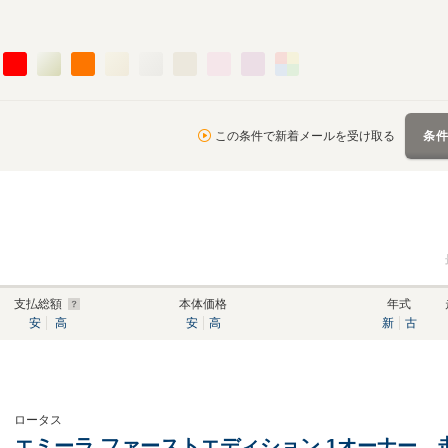
この条件で新着メールを受け取る
条
支払総額
本体価格
年式
安
高
安
高
新
古
ロータス
エミーラ ファーストエディション 1オーナー 走