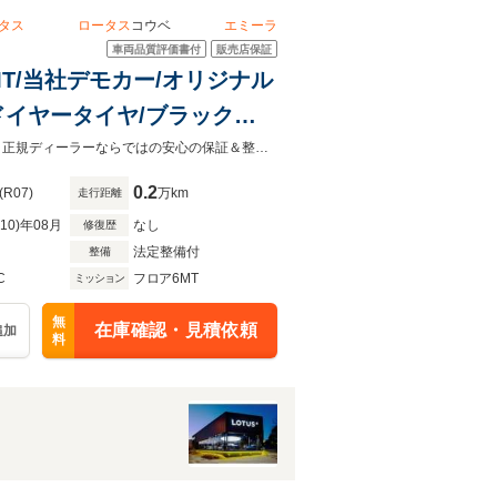
タス
ロータス
コウベ
エミーラ
車両品質評価書付
販売店保証
MT/当社デモカー/オリジナル
ドイヤータイヤ/ブラックレ
ンチダイヤモンドカットホイ
ジーライオンGROUP運営 兵庫県唯一のLOTUS正規ディーラー『LOTUS神戸』正規ディーラーならではの安心の保証＆整備付/全国納車いたします。
0.2
(R07)
万km
走行距離
R10)年08月
なし
修復歴
法定整備付
整備
C
フロア6MT
ミッション
無
在庫確認・見積依頼
追加
料