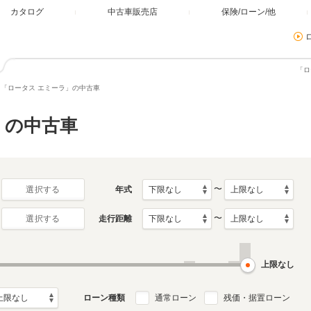
カタログ
中古車販売店
保険/ローン/他
「ロ
「ロータス エミーラ」の中古車
」の中古車
〜
年式
選択する
〜
走行距離
選択する
上限なし
ローン種類
通常ローン
残価・据置ローン