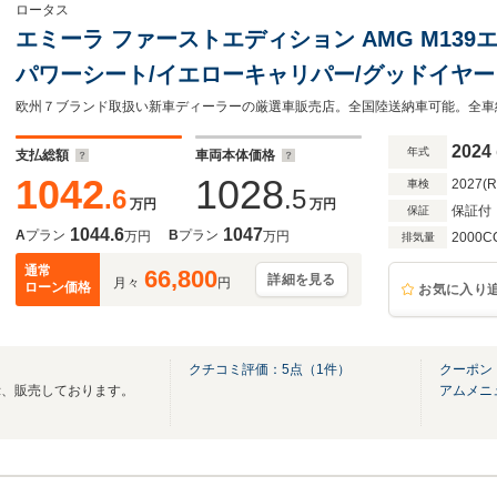
ロータス
エミーラ ファーストエディション AMG M13
パワーシート/イエローキャリパー/グッドイヤー E
サー/バックカメラ/KEF340Wオーディオ/ダイ
チタニウムカラーEXフィニッシャー
2024
年式
支払総額
車両本体価格
1042
1028
2027(
車検
.6
.5
万円
万円
保証付
保証
1044.6
1047
A
プラン
B
プラン
万円
万円
2000C
排気量
通常
66,800
詳細を見る
月々
円
ローン価格
お気に入り
クチコミ評価：
5
点（
1
件）
クーポン
示、販売しております。
アムメニ